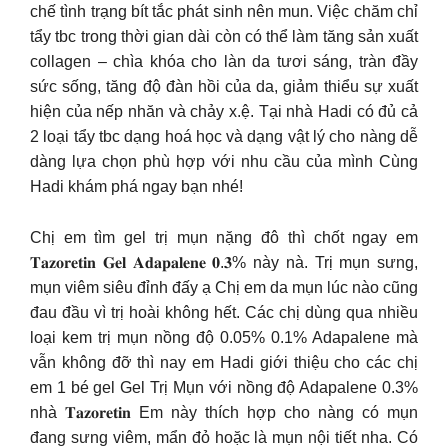
chế tình trạng bít tắc phát sinh nên mun. Việc chăm chỉ
tẩy tbc trong thời gian dài còn có thể làm tăng sản xuất
collagen – chìa khóa cho làn da tươi sáng, tràn đầy
sức sống, tăng độ đàn hồi của da, giảm thiểu sự xuất
hiện của nếp nhăn và chảy x.ệ. Tại nhà Hadi có đủ cả
2 loại tẩy tbc dạng hoá học và dạng vật lý cho nàng dễ
dàng lựa chọn phù hợp với nhu cầu của mình Cùng
Hadi khám phá ngay bạn nhé!
Chị em tìm gel trị mụn nặng đô thì chốt ngay em
𝐓𝐚𝐳𝐨𝐫𝐞𝐭𝐢𝐧 𝐆𝐞𝐥 𝐀𝐝𝐚𝐩𝐚𝐥𝐞𝐧𝐞 𝟎.𝟑% này nà. Trị mụn sưng,
mụn viêm siêu đỉnh đấy ạ Chị em da mụn lúc nào cũng
đau đầu vì trị hoài không hết. Các chị dùng qua nhiều
loại kem trị mụn nồng độ 0.05% 0.1% Adapalene mà
vẫn không đỡ thì nay em Hadi giới thiệu cho các chị
em 1 bé gel Gel Trị Mụn với nồng độ Adapalene 0.3%
nhà 𝐓𝐚𝐳𝐨𝐫𝐞𝐭𝐢𝐧 Em này thích hợp cho nàng có mụn
đang sưng viêm, mẩn đỏ hoặc là mụn nội tiết nha. Có