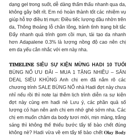
dạng gel trong suốt, dễ dàng thẩm thấu nhanh qua da,
không gây bết rít. Em nó hoàn thành tốt các nhiệm vụ
giúp hỗ trợ điều trị mụn: Điều tiếc lượng dầu nhờn trên
da, Thông thoáng lỗ chân lông, tránh tình trạng bít tắc
Đẩy nhanh quá trình gom cồi mụn, tái tạo da nhanh
hơn Adapalene 0.3% là lượng nồng độ cao nên chị
em da yếu cân nhắc với em này nha.
𝐓𝐈𝐌𝐄𝐋𝐈𝐍𝐄 SIÊU SỰ KIỆN MỪNG HADI 10 TUỔI
BÙNG NỔ ƯU ĐÃI – MUA 1 TẶNG NHIỀU – SĂN
DEAL SIÊU KHỦNG Anh chị em đã nắm rõ các
chương trình SALE BÙNG NỔ nhà Hadi đợt này chưa
nhỉ nếu rồi thì note lại thêm lịch trình diễn ra sự kiện
đợt này cùng em hadi nè Lưu ý, các phần quà số
lượng có hạn nên anh chị em nhớ ghé sớm nha. Các
chị em muốn chăm da body tươi mới, mịn màng, trắng
sáng thì không thể thiếu bước tẩy tế bào chết đúng
không nè? Hadi vừa về em tẩy tế bào chết 𝐎𝐥𝐚𝐲 𝐁𝐨𝐝𝐲