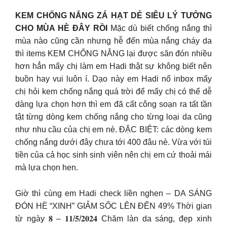
KEM CHỐNG NẮNG ZÁ HẠT DẺ SIÊU LÝ TƯỞNG
CHO MÙA HÈ ĐÂY RỒI
Mặc dù biết chống nắng thì
mùa nào cũng cần nhưng hễ đến mùa nắng cháy da
thì items KEM CHỐNG NẮNG lại được săn đón nhiều
hơn hẳn mấy chị làm em Hadi thật sự không biết nên
buồn hay vui luôn í. Dạo này em Hadi nổ inbox mấy
chị hỏi kem chống nắng quá trời để mấy chị có thể dễ
dàng lựa chọn hơn thì em đã cất công soạn ra tất tần
tật từng dòng kem chống nắng cho từng loại da cũng
như nhu cầu của chị em nè. ĐẶC BIỆT: các dòng kem
chống nắng dưới đây chưa tới 400 đâu nè. Vừa với túi
tiền của cả học sinh sinh viên nên chị em cứ thoải mái
mà lựa chọn hen.
Giờ thì cùng em Hadi check liền nghen – DA SÁNG
ĐÓN HÈ “XINH” GIẢM SỐC LÊN ĐẾN 49% Thời gian
từ ngày 𝟖 – 𝟏𝟏/𝟓/𝟐𝟎𝟐𝟒 Chăm làn da sáng, đẹp xinh