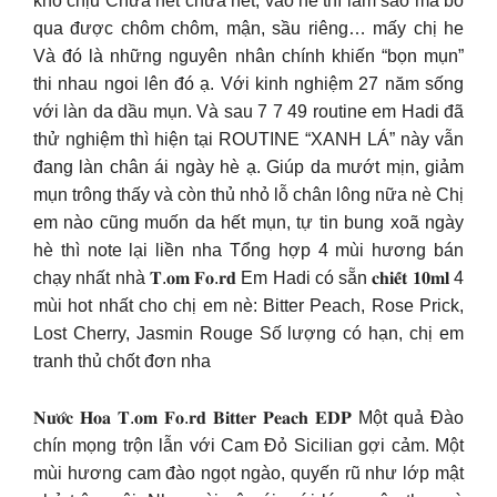
khó chịu Chưa hết chưa hết, vào hè thì làm sao mà bỏ
qua được chôm chôm, mận, sầu riêng… mấy chị he
Và đó là những nguyên nhân chính khiến “bọn mụn”
thi nhau ngoi lên đó ạ. Với kinh nghiệm 27 năm sống
với làn da dầu mụn. Và sau 7 7 49 routine em Hadi đã
thử nghiệm thì hiện tại ROUTINE “XANH LÁ” này vẫn
đang làn chân ái ngày hè ạ. Giúp da mướt mịn, giảm
mụn trông thấy và còn thủ nhỏ lỗ chân lông nữa nè Chị
em nào cũng muốn da hết mụn, tự tin bung xoã ngày
hè thì note lại liền nha Tổng hợp 4 mùi hương bán
chạy nhất nhà 𝐓.𝐨𝐦 𝐅𝐨.𝐫𝐝 Em Hadi có sẵn 𝐜𝐡𝐢𝐞̂́𝐭 𝟏𝟎𝐦𝐥 4
mùi hot nhất cho chị em nè: Bitter Peach, Rose Prick,
Lost Cherry, Jasmin Rouge Số lượng có hạn, chị em
tranh thủ chốt đơn nha
𝐍𝐮̛𝐨̛́𝐜 𝐇𝐨𝐚 𝐓.𝐨𝐦 𝐅𝐨.𝐫𝐝 𝐁𝐢𝐭𝐭𝐞𝐫 𝐏𝐞𝐚𝐜𝐡 𝐄𝐃𝐏 Một quả Đào
chín mọng trộn lẫn với Cam Đỏ Sicilian gợi cảm. Một
mùi hương cam đào ngọt ngào, quyến rũ như lớp mật