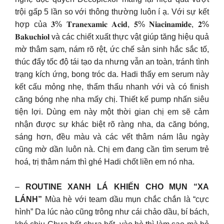
trội gấp 5 lần so với thông thường luôn í ạ. Với sự kết
hợp của 𝟑% 𝐓𝐫𝐚𝐧𝐞𝐱𝐚𝐦𝐢𝐜 𝐀𝐜𝐢𝐝, 𝟓% 𝐍𝐢𝐚𝐜𝐢𝐧𝐚𝐦𝐢𝐝𝐞, 𝟐%
𝐁𝐚𝐤𝐮𝐜𝐡𝐢𝐨𝐥 và các chiết xuất thực vật giúp tăng hiệu quả
mờ thâm sạm, nám rõ rệt, ức chế sản sinh hắc sắc tố,
thúc đẩy tốc độ tái tạo da nhưng vẫn an toàn, tránh tình
trạng kích ứng, bong tróc da. Hadi thấy em serum này
kết cấu mỏng nhẹ, thẩm thấu nhanh với và có finish
căng bóng nhẹ nha mấy chị. Thiết kế pump nhấn siêu
tiện lợi. Dùng em này một thời gian chị em sẽ cảm
nhận được sự khác biệt rõ ràng nha, da căng bóng,
sáng hơn, đều màu và các vết thâm nám lâu ngày
cũng mờ dần luôn nà. Chị em đang cần tìm serum trẻ
hoá, trị thâm nám thì ghé Hadi chốt liền em nó nha.
–
ROUTINE XANH LÁ KHIẾN CHO MỤN “XA
LÁNH”
Mùa hè với team dầu mụn chắc chắn là “cực
hình” Da lúc nào cũng trông như cái chảo dầu, bí bách,