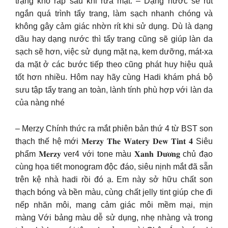
trạng khô ráp sau khi rửa mặt. – Dạng nước sẽ rút
ngắn quá trình tẩy trang, làm sạch nhanh chóng và
không gây cảm giác nhờn rít khi sử dụng. Dù là dạng
dầu hay dạng nước thì tẩy trang cũng sẽ giúp làn da
sạch sẽ hơn, việc sử dụng mặt nạ, kem dưỡng, mát-xa
da mặt ở các bước tiếp theo cũng phát huy hiệu quả
tốt hơn nhiều. Hôm nay hãy cùng Hadi khám phá bộ
sưu tập tẩy trang an toàn, lành tính phù hợp với làn da
của nàng nhé
– Merzy Chính thức ra mắt phiên bản thứ 4 từ BST son
thạch thế hệ mới 𝐌𝐞𝐫𝐳𝐲 𝐓𝐡𝐞 𝐖𝐚𝐭𝐞𝐫𝐲 𝐃𝐞𝐰 𝐓𝐢𝐧𝐭 𝟒 Siêu
phẩm 𝐌𝐞𝐫𝐳𝐲 ver4 với tone màu 𝐗𝐚𝐧𝐡 𝐃𝐮̛𝐨̛𝐧𝐠 chủ đạo
cùng họa tiết monogram độc đáo, siêu nịnh mắt đã sẵn
trên kệ nhà hadi rồi đó ạ. Em này sở hữu chất son
thạch bóng và bền màu, cùng chất jelly tint giúp che đi
nếp nhăn môi, mang cảm giác môi mềm mại, mịn
màng Với bảng màu dễ sử dụng, nhẹ nhàng và trong