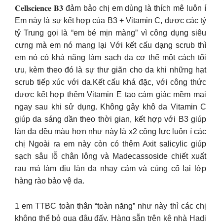
𝐂𝐞𝐥𝐥𝐬𝐜𝐢𝐞𝐧𝐜𝐞 𝐁𝟑 đảm bảo chị em dùng là thích mê luôn í
Em này là sự kết hợp của B3 + Vitamin C, được các tỷ
tỷ Trung gọi là “em bé mịn màng” vì công dụng siêu
cưng mà em nó mang lại Với kết cấu dạng scrub thì
em nó có khả năng làm sạch da cơ thể một cách tối
ưu, kèm theo đó là sự thư giãn cho da khi những hạt
scrub tiếp xúc với da.Kết cấu khá đặc, với công thức
được kết hợp thêm Vitamin E tạo cảm giác mềm mại
ngay sau khi sử dụng. Không gây khô da Vitamin C
giúp da sáng dần theo thời gian, kết hợp với B3 giúp
làn da đều màu hơn như này là x2 công lực luôn í các
chị Ngoài ra em này còn có thêm Axit salicylic giúp
sạch sâu lỗ chân lông và Madecassoside chiết xuất
rau má làm dịu làn da nhạy cảm và củng cố lại lớp
hàng rào bảo vệ da.
1 em TTBC toàn thân “toàn năng” như này thì các chị
không thể bỏ qua đâu đấy. Hàng sẵn trên kệ nhà Hadi