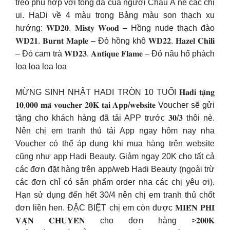
trẻo phù hợp với tông da của người Châu Á nè các chị
ui. HaDi về 4 màu trong Bảng màu son thạch xu
hướng: 𝐖𝐃𝟐𝟎. 𝐌𝐢𝐬𝐭𝐲 𝐖𝐨𝐨𝐝 – Hồng nude thạch đào
𝐖𝐃𝟐𝟏. 𝐁𝐮𝐫𝐧𝐭 𝐌𝐚𝐩𝐥𝐞 – Đỏ hồng khô 𝐖𝐃𝟐𝟐. 𝐇𝐚𝐳𝐞𝐥 𝐂𝐡𝐢𝐥𝐢
– Đỏ cam trà 𝐖𝐃𝟐𝟑. 𝐀𝐧𝐭𝐢𝐪𝐮𝐞 𝐅𝐥𝐚𝐦𝐞 – Đỏ nâu hổ phách
loa loa loa loa
MỪNG SINH NHẬT HADI TRÒN 10 TUỔI 𝐇𝐚𝐝𝐢 𝐭𝐚̣̆𝐧𝐠
𝟏𝟎,𝟎𝟎𝟎 𝐦𝐚̃ 𝐯𝐨𝐮𝐜𝐡𝐞𝐫 𝟐𝟎𝐊 𝐭𝐚̣𝐢 𝐀𝐩𝐩/𝐰𝐞𝐛𝐬𝐢𝐭𝐞 Voucher sẽ gửi
tặng cho khách hàng đã tải APP trước 𝟑𝟎/𝟑 thôi nè.
Nên chị em tranh thủ tải App ngay hôm nay nha
Voucher có thể áp dụng khi mua hàng trên website
cũng như app Hadi Beauty. Giảm ngay 20K cho tất cả
các đơn đặt hàng trên app/web Hadi Beauty (ngoài trừ
các đơn chỉ có sản phẩm order nha các chị yêu ơi).
Hạn sử dụng đến hết 30/4 nên chị em tranh thủ chốt
đơn liền hen. ĐẶC BIỆT chị em còn được 𝐌𝐈𝐄̂̃𝐍 𝐏𝐇𝐈́
𝐕𝐀̣̂𝐍 𝐂𝐇𝐔𝐘𝐄̂̉𝐍 cho đơn hàng >𝟐𝟎𝟎𝐊