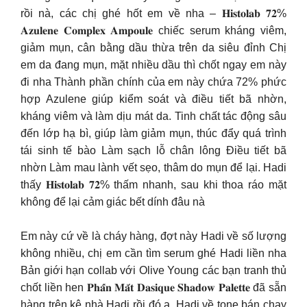
rồi nà, các chị ghé hốt em về nha – 𝐇𝐢𝐬𝐭𝐨𝐥𝐚𝐛 𝟕𝟐%
𝐀𝐳𝐮𝐥𝐞𝐧𝐞 𝐂𝐨𝐦𝐩𝐥𝐞𝐱 𝐀𝐦𝐩𝐨𝐮𝐥𝐞 chiếc serum kháng viêm,
giảm mụn, cân bằng dầu thừa trên da siêu đỉnh Chị
em da đang mụn, mặt nhiều dầu thì chốt ngay em này
đi nha Thành phần chính của em này chứa 72% phức
hợp Azulene giúp kiểm soát và điều tiết bã nhờn,
kháng viêm và làm dịu mát da. Tinh chất tác động sâu
đến lớp hạ bì, giúp làm giảm mụn, thúc đẩy quá trình
tái sinh tế bào Làm sạch lỗ chân lông Điều tiết bã
nhờn Làm mau lành vết sẹo, thâm do mụn để lại. Hadi
thấy 𝐇𝐢𝐬𝐭𝐨𝐥𝐚𝐛 𝟕𝟐% thấm nhanh, sau khi thoa ráo mặt
không để lại cảm giác bết dính đâu nà
Em này cứ về là cháy hàng, đợt này Hadi về số lượng
không nhiều, chị em cần tìm serum ghé Hadi liền nha
Bản giới hạn collab với Olive Young các bạn tranh thủ
chốt liền hen 𝐏𝐡𝐚̂́𝐧 𝐌𝐚̆́𝐭 𝐃𝐚𝐬𝐢𝐪𝐮𝐞 𝐒𝐡𝐚𝐝𝐨𝐰 𝐏𝐚𝐥𝐞𝐭𝐭𝐞 đã sẵn
hàng trên kệ nhà Hadi rồi đó ạ. Hadi về tone bán chạy