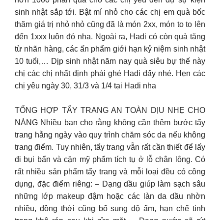
sinh nhật sắp tới. Bật mí nhỏ cho các chị em quà bốc
thăm giá trị nhỏ nhỏ cũng đã là món 2xx, món to to lên
đến 1xxx luôn đó nha. Ngoài ra, Hadi có còn quà tặng
từ nhãn hàng, các ấn phẩm giới hạn kỷ niệm sinh nhật
10 tuổi,… Dịp sinh nhật năm nay quà siêu bự thế này
chị các chị nhất định phải ghé Hadi đấy nhé. Hẹn các
chị yêu ngày 30, 31/3 và 1/4 tại Hadi nha
TỔNG HỢP TẨY TRANG AN TOÀN DỊU NHẸ CHO
NÀNG Nhiều bạn cho rằng không cần thêm bước tẩy
trang hằng ngày vào quy trình chăm sóc da nếu không
trang điểm. Tuy nhiên, tẩy trang vẫn rất cần thiết để lấy
đi bụi bẩn và cặn mỹ phẩm tích tụ ở lỗ chân lông. Có
rất nhiều sản phẩm tẩy trang và mỗi loại đều có công
dụng, đặc điểm riêng: – Dạng dầu giúp làm sạch sâu
những lớp makeup đậm hoặc các làn da dầu nhờn
nhiều, đồng thời cũng bổ sung độ ẩm, hạn chế tình