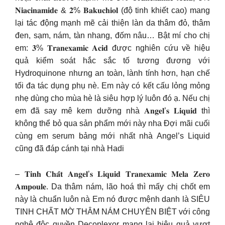
𝐍𝐢𝐚𝐜𝐢𝐧𝐚𝐦𝐢𝐝𝐞 & 𝟐% 𝐁𝐚𝐤𝐮𝐜𝐡𝐢𝐨𝐥 (độ tinh khiết cao) mang
lại tác động mạnh mẽ cải thiện làn da thâm đỏ, thâm
đen, sạm, nám, tàn nhang, đốm nâu… Bật mí cho chị
em: 𝟑% 𝐓𝐫𝐚𝐧𝐞𝐱𝐚𝐦𝐢𝐜 𝐀𝐜𝐢𝐝 được nghiên cứu về hiệu
quả kiểm soát hắc sắc tố tương đương với
Hydroquinone nhưng an toàn, lành tính hơn, hạn chế
tối đa tác dụng phụ nè. Em này có kết cấu lỏng mỏng
nhẹ dùng cho mùa hè là siêu hợp lý luôn đó ạ. Nếu chị
em đã say mê kem dưỡng nhà 𝐀𝐧𝐠𝐞𝐥’𝐬 𝐋𝐢𝐪𝐮𝐢𝐝 thì
không thể bỏ qua sản phẩm mới này nha Đợi mãi cuối
cùng em serum bảng mới nhất nhà Angel’s Liquid
cũng đã đáp cánh tại nhà Hadi
– 𝐓𝐢𝐧𝐡 𝐂𝐡𝐚̂́𝐭 𝐀𝐧𝐠𝐞𝐥’𝐬 𝐋𝐢𝐪𝐮𝐢𝐝 𝐓𝐫𝐚𝐧𝐞𝐱𝐚𝐦𝐢𝐜 𝐌𝐞𝐥𝐚 𝐙𝐞𝐫𝐨
𝐀𝐦𝐩𝐨𝐮𝐥𝐞. Da thâm nám, lão hoá thì mấy chị chốt em
này là chuẩn luôn nà Em nó được mệnh danh là SIÊU
TINH CHẤT MỜ THÂM NÁM CHUYÊN BIỆT với công
nghệ độc quyền Decoplexor mang lại hiệu quả vượt