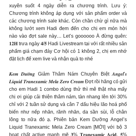
xuyên suốt 4 ngày diễn ra chương trình. Lưu ý:
Chương trình không áp dụng với sản phẩm order và
các chương trình sale khác. Còn chần chừ gì nữa mà
không lướt xem Hadi đem đến cho chị em món hời
nào vào đợt sale này… Let’s goooooo À đừng quên:
𝟏𝟐𝐇 trưa ngày 𝟒/𝟓 Hadi Livestream tại với rất nhiều sản
phẩm giá chạm đáy Cơ hội có 1 không 2, chị em nhớ
đặt lịch để xem live và nhận quà to nhé
𝑲𝒆𝒎 𝑫𝒖̛𝒐̛̃𝒏𝒈 Giảm Thâm Nám Chuyên Biệt 𝑨𝒏𝒈𝒆𝒍’𝒔
𝑳𝒊𝒒𝒖𝒊𝒅 𝑻𝒓𝒂𝒏𝒆𝒙𝒂𝒎𝒊𝒄 𝑴𝒆𝒍𝒂 𝒁𝒆𝒓𝒐 𝑪𝒓𝒆𝒂𝒎 Đợt rồi hãng có gửi
cho em Hadi 1 combo dùng thử thì mê thật nha mấy
chị ơi giúp cải thiện thâm nám, tàn nhang lên tới 30%
chỉ với 2 tuần sử dụng và cân 7 dấu hiệu lão hoá phổ
biến như nếp nhăn, rãnh nhăn, da sần sùi, lỗ chân
lông to nữa đó ạ. Phiên bản Kem Dưỡng Angel’s
Liquid Tranexamic Mela Zero Cream [MỚI] với bộ 3
hoạt chất active mạnh mẽ 𝟑% 𝐓𝐫𝐚𝐧𝐞𝐱𝐚𝐦𝐢𝐜 𝐀𝐜𝐢𝐝, 𝟓%