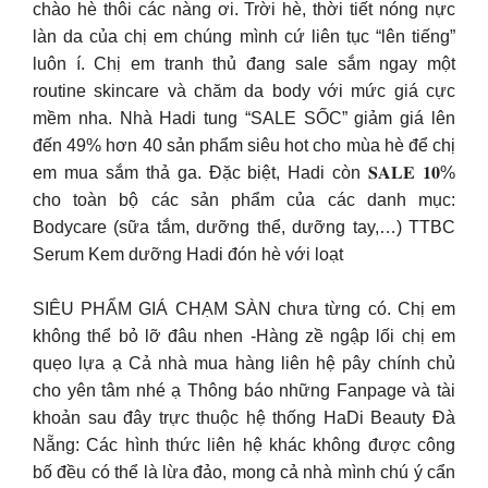
chào hè thôi các nàng ơi. Trời hè, thời tiết nóng nực
làn da của chị em chúng mình cứ liên tục “lên tiếng”
luôn í. Chị em tranh thủ đang sale sắm ngay một
routine skincare và chăm da body với mức giá cực
mềm nha. Nhà Hadi tung “SALE SỐC” giảm giá lên
đến 49% hơn 40 sản phẩm siêu hot cho mùa hè để chị
em mua sắm thả ga. Đặc biệt, Hadi còn 𝐒𝐀𝐋𝐄 𝟏𝟎%
cho toàn bộ các sản phẩm của các danh mục:
Bodycare (sữa tắm, dưỡng thể, dưỡng tay,…) TTBC
Serum Kem dưỡng Hadi đón hè với loạt
SIÊU PHẨM GIÁ CHẠM SÀN chưa từng có. Chị em
không thể bỏ lỡ đâu nhen -Hàng zề ngập lối chị em
quẹo lựa ạ Cả nhà mua hàng liên hệ pây chính chủ
cho yên tâm nhé ạ Thông báo những Fanpage và tài
khoản sau đây trực thuộc hệ thống HaDi Beauty Đà
Nẵng: Các hình thức liên hệ khác không được công
bố đều có thể là lừa đảo, mong cả nhà mình chú ý cẩn