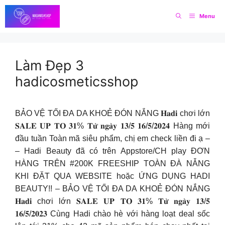
Skip
Menu
to
content
Làm Đẹp 3
hadicosmeticsshop
BẢO VỆ TỐI ĐA DA KHOẺ ĐÓN NẮNG 𝐇𝐚𝐝𝐢 chơi lớn
𝐒𝐀𝐋𝐄 𝐔𝐏 𝐓𝐎 𝟑𝟏% 𝐓𝐮̛̀ 𝐧𝐠𝐚̀𝐲 𝟏𝟑/𝟓 𝟏𝟔/𝟓/𝟐𝟎𝟐𝟒 Hàng mới
đầu tuần Toàn mã siêu phẩm, chị em check liền đi ạ –
– Hadi Beauty đã có trên Appstore/CH play ĐƠN
HÀNG TRÊN #200K FREESHIP TOÀN ĐÀ NẴNG
KHI ĐẶT QUA WEBSITE hoặc ỨNG DỤNG HADI
BEAUTY!! – BẢO VỆ TỐI ĐA DA KHOẺ ĐÓN NẮNG
𝐇𝐚𝐝𝐢 chơi lớn 𝐒𝐀𝐋𝐄 𝐔𝐏 𝐓𝐎 𝟑𝟏% 𝐓𝐮̛̀ 𝐧𝐠𝐚̀𝐲 𝟏𝟑/𝟓
𝟏𝟔/𝟓/𝟐𝟎𝟐𝟑 Cùng Hadi chào hè với hàng loạt deal sốc