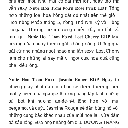
phủ trên môi. Như mùi cô gái mới lớn, ngây thơ mà
vẫn sexy. 𝐍𝐮̛𝐨̛́𝐜 𝐇𝐨𝐚 𝐓.𝐨𝐦 𝐅𝐨.𝐫𝐝 𝐑𝐨𝐬𝐞 𝐏𝐫𝐢𝐜𝐤 𝐄𝐃𝐏 Tổng
hợp những loài hoa hồng đắt đỏ nhất trên thế giới :
Hoa hồng Pháp tháng 5, hồng Thổ Nhĩ Kỳ và Hồng
Bulgaria. Hương thơm đương nhiên, đầy nữ tính và
mời gọi. 𝐍𝐮̛𝐨̛́𝐜 𝐇𝐨𝐚 𝐓.𝐨𝐦 𝐅𝐨.𝐫𝐝 𝐋𝐨𝐬𝐭 𝐂𝐡𝐞𝐫𝐫𝐲 𝐄𝐃𝐏 Mùi
hương của cherry thơm ngát, không nồng, không quá
gắt cứ nhẹ nhàng ngọt ngào pha lẫn sexy. Lost Cherry
làm cho những ai say mê vị ngọt của hoa quả cũng
phải xiêu lòng.
𝐍𝐮̛𝐨̛́𝐜 𝐇𝐨𝐚 𝐓.𝐨𝐦 𝐅𝐨.𝐫𝐝 𝐉𝐚𝐬𝐦𝐢𝐧 𝐑𝐨𝐮𝐠𝐞 𝐄𝐃𝐏 Ngay từ
những giây phút đầu tiên bạn sẽ được thưởng thức
một ly rượu champange thượng hạng lấp lánh những
sủi bọt khí hương an-đê-hýt tổng hợp với mùi
bergamot và quýt. Jasmine Rouge sẽ dần bùng nổ với
những cung bậc khác nhau của mùi hoa lài, vừa đậm
đà sâu lắng, vừa nhẹ nhàng êm dịu. DƯỠNG TRẮNG