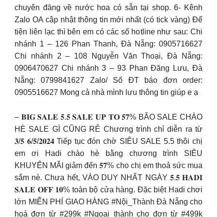
chuyên đăng về nước hoa có sẵn tại shop. 6- Kênh
Zalo OA cập nhật thông tin mới nhất (có tick vàng) Để
tiện liên lạc thì bên em có các số hotline như sau: Chi
nhánh 1 – 126 Phan Thanh, Đà Nẵng: 0905716627
Chi nhánh 2 – 108 Nguyễn Văn Thoại, Đà Nẵng:
0906470627 Chi nhánh 3 – 93 Phan Đăng Lưu, Đà
Nẵng: 0799841627 Zalo/ Số ĐT báo đơn order:
0905516627 Mong cả nhà mình lưu thông tin giúp e ạ
– 𝐁𝐈𝐆 𝐒𝐀𝐋𝐄 𝟓.𝟓 𝐒𝐀𝐋𝐄 𝐔𝐏 𝐓𝐎 𝟓𝟕% BÃO SALE CHÀO
HÈ SALE GÌ CŨNG RẺ Chương trình chỉ diễn ra từ
𝟑/𝟓 𝟔/𝟓/𝟐𝟎𝟐𝟒 Tiếp tục đón chờ SIÊU SALE 5.5 thôi chị
em ơi Hadi chào hè bằng chương trình SIÊU
KHUYẾN MÃI giảm đến 𝟓𝟕% cho chị em thoả sức mua
sắm nè. Chưa hết, VÀO DUY NHẤT NGÀY 𝟓.𝟓 𝐇𝐀𝐃𝐈
𝐒𝐀𝐋𝐄 𝐎𝐅𝐅 𝟏𝟎% toàn bộ cửa hàng. Đặc biệt Hadi chơi
lớn MIỄN PHÍ GIAO HÀNG #Nội_Thành Đà Nẵng cho
hoá đơn từ #299k #Ngoại_thành cho đơn từ #499k