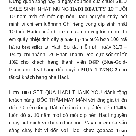
Đừng quên sáng nay là ngày đầu tiên của chuỗi SIÊU
SALE SINH NHẬT MỪNG 𝐇𝐀𝐃𝐈 𝐁𝐄𝐀𝐔𝐓𝐘 10 TUỔI
10 năm mới có một dịp nên Hadi nguyện cháy hết
mình vì chị em luônnnn Chỉ riêng trong dịp sinh nhật
10 tuổi, Hadi chuẩn bị cơn mưa chương trình cho chị
em quẩy nhiệt tình đây ạ 𝐒𝐚𝐥𝐞 𝐔𝐩 𝐓𝐨 𝟔𝟎% hơn 100 mã
hàng 𝐛𝐞𝐬𝐭 𝐬𝐞𝐥𝐥𝐞𝐫 tại Hadi Soi da miễn phí ngày 31/3 –
1/4 tại chi nhánh 126 Phan Thanh Deal cực sốc chỉ từ
𝟏𝟎𝐊 cho khách hàng thành viên 𝐁𝐆𝐏 (Blue-Gold-
Platinum) Deal hãng độc quyền 𝐌𝐔𝐀 𝟏 𝐓𝐀̣̆𝐍𝐆 𝟐 cho
tất cả khách hàng nhà Hadi.
Hơn 𝟏𝟎𝟎𝟎 SET QUÀ HADI THANK YOU dành tặng
khách hàng. BỐC THĂM MAY MẮN với tổng giá trị lên
đến 70 triệu đồng. Bật mí có món trị giá lên đến 𝟏𝟏𝟒𝟎𝐊
luôn đó ạ. 10 năm mới có một dịp nên Hadi nguyện
cháy hết mình vì chị em luônnnn. Vậy chị em đã sẵn
sàng cháy hết ví đến với Hadi chưa ạaaaaa 𝐓𝐨.𝐦