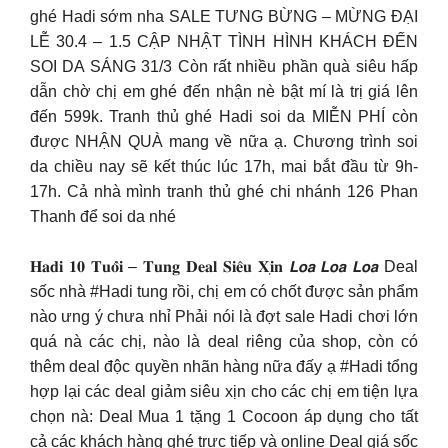
ghé Hadi sớm nha SALE TƯNG BỪNG – MỪNG ĐẠI
LỄ 30.4 – 1.5 CẬP NHẬT TÌNH HÌNH KHÁCH ĐẾN
SOI DA SÁNG 31/3 Còn rất nhiều phần quà siêu hấp
dẫn chờ chị em ghé đến nhận nè bật mí là trị giá lên
đến 599k. Tranh thủ ghé Hadi soi da MIỄN PHÍ còn
được NHẬN QUÀ mang về nữa ạ. Chương trình soi
da chiều nay sẽ kết thúc lúc 17h, mai bắt đầu từ 9h-
17h. Cả nhà mình tranh thủ ghé chi nhánh 126 Phan
Thanh để soi da nhé
𝐇𝐚𝐝𝐢 𝟏𝟎 𝐓𝐮𝐨̂̉𝐢 – 𝐓𝐮𝐧𝐠 𝐃𝐞𝐚𝐥 𝐒𝐢𝐞̂𝐮 𝐗𝐢̣𝐧 𝙇𝙤𝙖 𝙇𝙤𝙖 𝙇𝙤𝙖 Deal
sốc nhà #Hadi tung rồi, chị em có chốt được sản phẩm
nào ưng ý chưa nhỉ Phải nói là đợt sale Hadi chơi lớn
quá nà các chị, nào là deal riêng của shop, còn có
thêm deal độc quyền nhãn hàng nữa đấy ạ #Hadi tổng
hợp lại các deal giảm siêu xịn cho các chị em tiện lựa
chọn nà: Deal Mua 1 tặng 1 Cocoon áp dụng cho tất
cả các khách hàng ghé trực tiếp và online Deal giá sốc