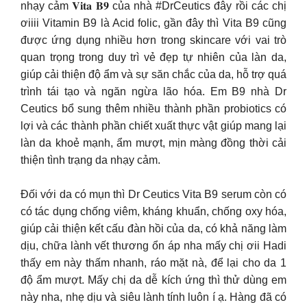
nhạy cảm 𝐕𝐢𝐭𝐚 𝐁𝟗 của nhà #DrCeutics đây rồi các chị
ơiiii Vitamin B9 là Acid folic, gần đây thì Vita B9 cũng
được ứng dụng nhiều hơn trong skincare với vai trò
quan trọng trong duy trì vẻ đẹp tự nhiên của làn da,
giúp cải thiện độ ẩm và sự săn chắc của da, hỗ trợ quá
trình tái tạo và ngăn ngừa lão hóa. Em B9 nhà Dr
Ceutics bổ sung thêm nhiều thành phần probiotics có
lợi và các thành phần chiết xuất thực vật giúp mang lại
làn da khoẻ mạnh, ẩm mượt, mịn màng đồng thời cải
thiện tình trạng da nhạy cảm.
Đối với da có mụn thì Dr Ceutics Vita B9 serum còn có
có tác dụng chống viêm, kháng khuẩn, chống oxy hóa,
giúp cải thiện kết cấu đàn hồi của da, có khả năng làm
dịu, chữa lành vết thương ổn áp nha mấy chị ơii Hadi
thấy em này thấm nhanh, ráo mặt nà, để lại cho da 1
độ ẩm mượt. Mấy chị da dễ kích ứng thì thử dùng em
này nha, nhẹ dịu và siêu lành tính luôn í ạ. Hàng đã có