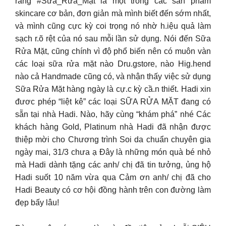
rằng #Sữa_Rửa_Mặt là một trong các sản phẩm
skincare cơ bản, đơn giản mà mình biết đến sớm nhất,
và mình cũng cực kỳ coi trọng nó nhờ h.iệu quả làm
sạch r.õ rệt của nó sau mỗi lần sử dụng. Nói đến Sữa
Rửa Mặt, cũng chính vì độ phổ biến nên có muôn vàn
các loại sữa rửa mặt nào Dru.gstore, nào Hig.hend
nào cả Handmade cũng có, và nhận thấy việc sử dụng
Sữa Rửa Mặt hàng ngày là cự.c kỳ cầ.n thiết. Hadi xin
đươc phép “liệt kê” các loại SỮA RỬA MẶT đang có
sẵn tại nhà Hadi. Nào, hãy cùng “khám phá” nhé Các
khách hàng Gold, Platinum nhà Hadi đã nhận được
thiệp mời cho Chương trình Soi da chuẩn chuyên gia
ngày mai, 31/3 chưa ạ Đây là những món quà bé nhỏ
mà Hadi dành tặng các anh/ chị đã tin tưởng, ủng hộ
Hadi suốt 10 năm vừa qua Cảm ơn anh/ chị đã cho
Hadi Beauty có cơ hội đồng hành trên con đường làm
đẹp bấy lâu!