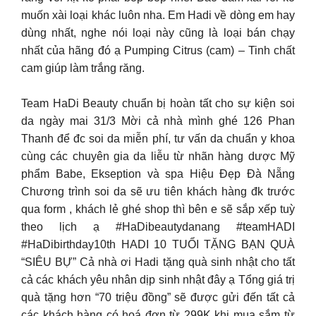
muốn xài loại khác luôn nha. Em Hadi về dòng em hay
dùng nhất, nghe nói loại này cũng là loại bán chạy
nhất của hãng đó ạ Pumping Citrus (cam) – Tinh chất
cam giúp làm trắng răng.
Team HaDi Beauty chuẩn bị hoàn tất cho sự kiện soi
da ngày mai 31/3 Mời cả nhà mình ghé 126 Phan
Thanh để đc soi da miễn phí, tư vấn da chuẩn y khoa
cùng các chuyên gia da liễu từ nhãn hàng dược Mỹ
phẩm Babe, Ekseption và spa Hiệu Đẹp Đà Nẵng
Chương trình soi da sẽ ưu tiên khách hàng đk trước
qua form , khách lẻ ghé shop thì bên e sẽ sắp xếp tuỳ
theo lịch ạ #HaDibeautydanang #teamHADI
#HaDibirthday10th HADI 10 TUỔI TẶNG BẠN QUÀ
“SIÊU BỰ” Cả nhà ơi Hadi tặng quà sinh nhật cho tất
cả các khách yêu nhân dịp sinh nhật đây ạ Tổng giá trị
quà tặng hơn “70 triệu đồng” sẽ được gửi đến tất cả
các khách hàng có hoá đơn từ 299K khi mua sắm từ