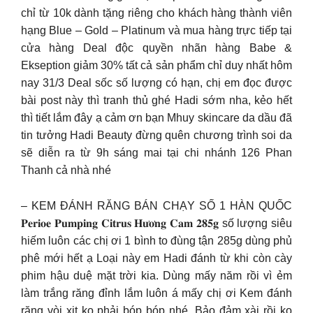
chỉ từ 10k dành tặng riêng cho khách hàng thành viên
hạng Blue – Gold – Platinum và mua hàng trực tiếp tại
cửa hàng Deal độc quyền nhãn hàng Babe &
Ekseption giảm 30% tất cả sản phẩm chỉ duy nhất hôm
nay 31/3 Deal sốc số lượng có hạn, chị em đọc được
bài post này thì tranh thủ ghé Hadi sớm nha, kẻo hết
thì tiết lắm đây ạ cảm ơn bạn Mhuy skincare da dầu đã
tin tưởng Hadi Beauty đừng quên chương trình soi da
sẽ diễn ra từ 9h sáng mai tại chi nhánh 126 Phan
Thanh cả nhà nhé
– KEM ĐÁNH RĂNG BÁN CHẠY SỐ 1 HÀN QUỐC
𝐏𝐞𝐫𝐢𝐨𝐞 𝐏𝐮𝐦𝐩𝐢𝐧𝐠 𝐂𝐢𝐭𝐫𝐮𝐬 𝐇𝐮̛𝐨̛𝐧𝐠 𝐂𝐚𝐦 𝟐𝟖𝟓𝐠 số lượng siêu
hiếm luôn các chị ơi 1 bình to đùng tận 285g dùng phủ
phê mới hết ạ Loại này em Hadi đánh từ khi còn cày
phim hậu duệ mặt trời kia. Dùng mấy năm rồi vì ẻm
làm trắng răng đỉnh lắm luôn á mấy chị ơi Kem đánh
răng vòi xịt ko phải bóp bóp nhé. Bảo đảm xài rồi ko