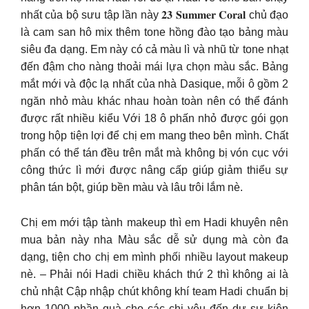
nhất của bộ sưu tập lần này 𝟐𝟑 𝐒𝐮𝐦𝐦𝐞𝐫 𝐂𝐨𝐫𝐚𝐥 chủ đạo
là cam san hô mix thêm tone hồng đào tạo bảng màu
siêu đa dạng. Em này có cả màu lì và nhũ từ tone nhạt
đến đậm cho nàng thoải mái lựa chọn màu sắc. Bảng
mắt mới và độc lạ nhất của nhà Dasique, mỗi ô gồm 2
ngăn nhỏ màu khác nhau hoàn toàn nên có thể đánh
được rất nhiều kiểu Với 18 ô phấn nhỏ được gói gọn
trong hộp tiện lợi để chị em mang theo bên mình. Chất
phấn có thể tán đều trên mắt mà không bị vón cục với
công thức lì mới được nâng cấp giúp giảm thiểu sự
phân tán bột, giúp bền màu và lâu trôi lắm nè.
Chị em mới tập tành makeup thì em Hadi khuyên nên
mua bản này nha Màu sắc dễ sử dụng mà còn đa
dạng, tiện cho chị em mình phối nhiều layout makeup
nè. – Phải nói Hadi chiều khách thứ 2 thì không ai là
chủ nhật Cập nhập chút không khí team Hadi chuẩn bị
hơn 1000 phần quà cho các chị yêu đến dự sự kiện