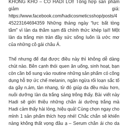
KHÔNG KHÓ – CÓ HADI LO!! Tổng hợp sản phẩm
giảm giá:
https://www.facebook.com/hadicosmeticsshop/posts/4
45223164694359 Những tháng ngày “lực bất tòng
tâm” vì làn da thâm sạm đã chính thức khép lại!! Một
làn da trắng mịn tràn đầy sức sống luôn là ước mơ
của những cô gái châu Á.
Thế nhưng để đạt được điều này thì không dễ dàng
chút nào. Bên cạnh thói quen ăn uống, sinh hoạt, bạn
còn cần bổ sung vào routine những sản phẩm có công
dụng hỗ trợ ức chế melanin, ngăn ngừa rối loạn sắc tố
da gây n.ám, tàn nhang, từ đó giúp da đều màu hơn,
nuôi dưỡng làn da trắng sáng trông thấy. Bài viết này
Hadi sẽ giới thiệu những chân ái dưỡng trắng mà
Hadi cảm thấy hài lòng, hiệu quả! Cùng chọn ngay cho
mình 1 sản phẩm thích hợp nhé! Chắc chắn sẽ khiến
nàng không thất vọng đâu ạ – Serum chân ái cho da