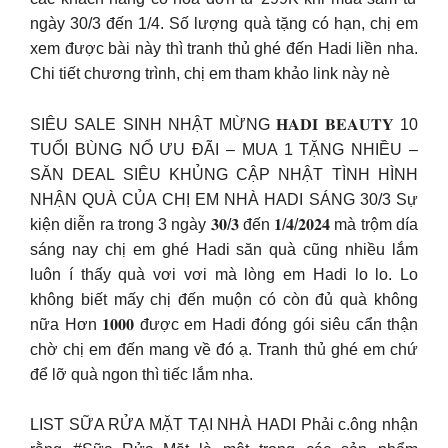
ngày 30/3 đến 1/4. Số lượng quà tặng có hạn, chị em
xem được bài này thì tranh thủ ghé đến Hadi liền nha.
Chi tiết chương trình, chị em tham khảo link này nè
SIÊU SALE SINH NHẬT MỪNG 𝐇𝐀𝐃𝐈 𝐁𝐄𝐀𝐔𝐓𝐘 10
TUỔI BÙNG NỔ ƯU ĐÃI – MUA 1 TẶNG NHIỀU –
SĂN DEAL SIÊU KHỦNG CẬP NHẬT TÌNH HÌNH
NHẬN QUÀ CỦA CHỊ EM NHÀ HADI SÁNG 30/3 Sự
kiện diễn ra trong 3 ngày 𝟑𝟎/𝟑 đến 𝟏/𝟒/𝟐𝟎𝟐𝟒 mà trộm día
sáng nay chị em ghé Hadi săn quà cũng nhiều lắm
luôn í thấy quà vơi vơi mà lòng em Hadi lo lo. Lo
không biết mấy chị đến muộn có còn đủ quà không
nữa Hơn 𝟏𝟎𝟎𝟎 được em Hadi đóng gói siêu cẩn thận
chờ chị em đến mang về đó ạ. Tranh thủ ghé em chứ
để lỡ quà ngon thì tiếc lắm nha.
LIST SỮA RỬA MẶT TẠI NHÀ HADI Phải c.ông nhận