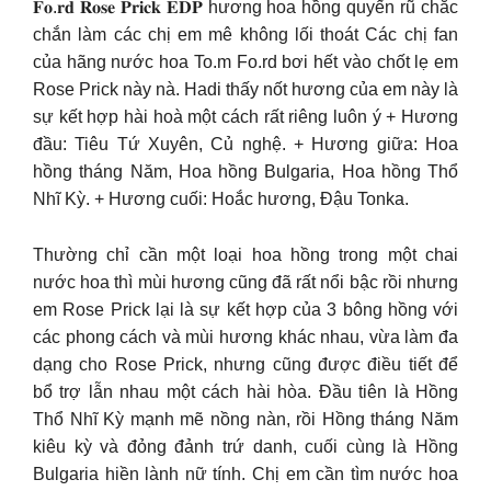
𝐅𝐨.𝐫𝐝 𝐑𝐨𝐬𝐞 𝐏𝐫𝐢𝐜𝐤 𝐄𝐃𝐏 hương hoa hồng quyến rũ chắc
chắn làm các chị em mê không lối thoát Các chị fan
của hãng nước hoa To.m Fo.rd bơi hết vào chốt lẹ em
Rose Prick này nà. Hadi thấy nốt hương của em này là
sự kết hợp hài hoà một cách rất riêng luôn ý + Hương
đầu: Tiêu Tứ Xuyên, Củ nghệ. + Hương giữa: Hoa
hồng tháng Năm, Hoa hồng Bulgaria, Hoa hồng Thổ
Nhĩ Kỳ. + Hương cuối: Hoắc hương, Đậu Tonka.
Thường chỉ cần một loại hoa hồng trong một chai
nước hoa thì mùi hương cũng đã rất nổi bậc rồi nhưng
em Rose Prick lại là sự kết hợp của 3 bông hồng với
các phong cách và mùi hương khác nhau, vừa làm đa
dạng cho Rose Prick, nhưng cũng được điều tiết để
bổ trợ lẫn nhau một cách hài hòa. Đầu tiên là Hồng
Thổ Nhĩ Kỳ mạnh mẽ nồng nàn, rồi Hồng tháng Năm
kiêu kỳ và đỏng đảnh trứ danh, cuối cùng là Hồng
Bulgaria hiền lành nữ tính. Chị em cần tìm nước hoa