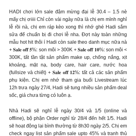
HADI chơi lớn sale đậm mừng đại lễ 30.4 – 1.5 nè
mấy chị ơiiii Chỉ còn vài ngày nữa là chị em mình nghỉ
lễ rồi nà, chị em ráp kèo xong thì nhớ ghé Hadi sắm
sửa để chuẩn bị đi chơi lễ nha. Đợt này toàn những
mẫu hot hit thôi í Hadi còn sale theo danh mục nữa nà
+ 𝐒𝐚𝐥𝐞 𝐨𝐟𝐟 𝟓%: son môi > 300K + 𝐒𝐚𝐥𝐞 𝐨𝐟𝐟 𝟏𝟎%: son môi <
300K, tất tần tật sản phẩm make up, chống nắng, xịt
khoáng, mặt nạ, body care, hair care, nước hoa
(fullsize và chiết) + 𝐒𝐚𝐥𝐞 𝐨𝐟𝐟 𝟏𝟐%: tất cả các sản phẩm
phụ kiện. Chị em nhớ tham gia buổi Livestream lúc
12h trưa ngày 27/4, Hadi sẽ tung nhiều sản phẩm deal
sốc, giá chưa từng có luôn ạ.
Nhà Hadi sẽ nghỉ lễ ngày 30/4 và 1/5 (online và
offline), bộ phận Order nghỉ từ 28/4 đến hết 1/5. Hadi
sẽ hoạt động lại bình thường từ 8h30 ngày 2/5. Chị em
check ngay list sản phẩm sale upto 45% và tranh thủ