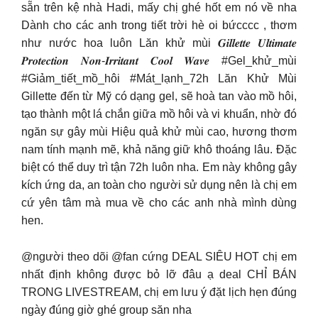
sẵn trên kệ nhà Hadi, mấy chị ghé hốt em nó về nha
Dành cho các anh trong tiết trời hè oi bứcccc , thơm
như nước hoa luôn Lăn khử mùi 𝑮𝒊𝒍𝒍𝒆𝒕𝒕𝒆 𝑼𝒍𝒕𝒊𝒎𝒂𝒕𝒆
𝑷𝒓𝒐𝒕𝒆𝒄𝒕𝒊𝒐𝒏 𝑵𝒐𝒏-𝑰𝒓𝒓𝒊𝒕𝒂𝒏𝒕 𝑪𝒐𝒐𝒍 𝑾𝒂𝒗𝒆 #Gel_khử_mùi
#Giảm_tiết_mồ_hôi #Mát_lạnh_72h Lăn Khử Mùi
Gillette đến từ Mỹ có dạng gel, sẽ hoà tan vào mồ hôi,
tạo thành một lá chắn giữa mồ hôi và vi khuẩn, nhờ đó
ngăn sự gây mùi Hiệu quả khử mùi cao, hương thơm
nam tính mạnh mẽ, khả năng giữ khô thoáng lâu. Đặc
biệt có thể duy trì tận 72h luôn nha. Em này không gây
kích ứng da, an toàn cho người sử dụng nên là chị em
cứ yên tâm mà mua về cho các anh nhà mình dùng
hen.
@người theo dõi @fan cứng DEAL SIÊU HOT chị em
nhất định không được bỏ lỡ đâu ạ deal CHỈ BÁN
TRONG LIVESTREAM, chị em lưu ý đặt lịch hẹn đúng
ngày đúng giờ ghé group săn nha