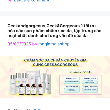
Leave a comment
Geekandgorgeous Geek&Gorgeous 1 tối ưu
hóa các sản phẩm chăm sóc da, tập trung các
hoạt chất dành cho từng vấn đề của da
05/09/2025
by
magiamgiashop