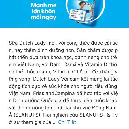
Sữa Dutch Lady mới, với công thức được cải tiế
n, nay thêm dinh dưỡng hơn. Sản phẩm được p
hát triển dựa trên khoa học, dành riêng cho trẻ
em Việt Nam, với Đạm, Canxi và Vitamin D cho
cơ thể khỏe mạnh, Vitamin C hỗ trợ đề kháng v
ững vàng. Dutch Lady Với cam kết mang lại tác
động tích cực về sức khỏe cho người tiêu dùng
Việt Nam, FrieslandCampina đã hợp tác với Việ
n Dinh dưỡng Quốc gia để thực hiện cuộc khảo
sát dinh dưỡng lớn nhất tại khu vực Đông Nam
Á (SEANUTS). Hai nghiên cứu SEANUTS I & II v
ới sự tham gia của …
Chi Tiết