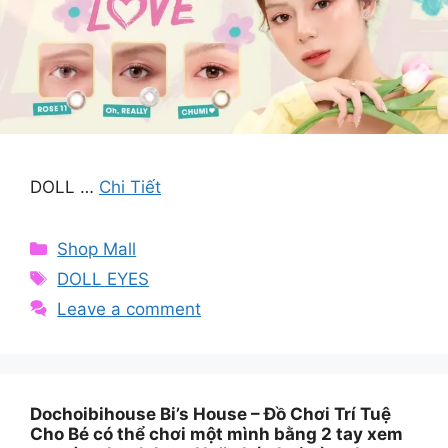
DOLL …
Chi Tiết
Categories
Shop Mall
Tags
DOLL EYES
Leave a comment
Dochoibihouse Bi’s House – Đồ Chơi Trí Tuệ
Cho Bé có thể chơi một mình bằng 2 tay xem