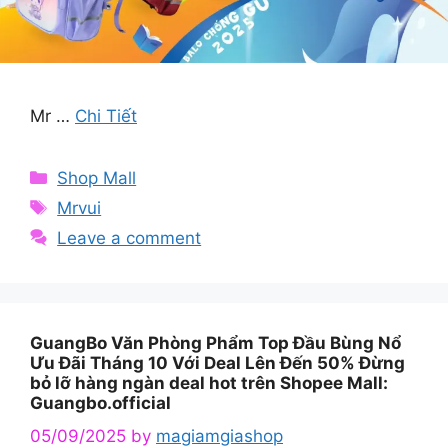
Mr …
Chi Tiết
Categories
Shop Mall
Tags
Mrvui
Leave a comment
GuangBo Văn Phòng Phẩm Top Đầu Bùng Nổ
Ưu Đãi Tháng 10 Với Deal Lên Đến 50% Đừng
bỏ lỡ hàng ngàn deal hot trên Shopee Mall:
Guangbo.official
05/09/2025
by
magiamgiashop