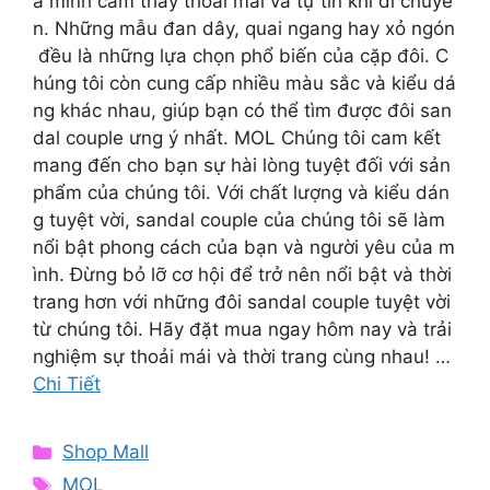
a mình cảm thấy thoải mái và tự tin khi di chuyể
n. Những mẫu đan dây, quai ngang hay xỏ ngón
đều là những lựa chọn phổ biến của cặp đôi. C
húng tôi còn cung cấp nhiều màu sắc và kiểu dá
ng khác nhau, giúp bạn có thể tìm được đôi san
dal couple ưng ý nhất. MOL Chúng tôi cam kết
mang đến cho bạn sự hài lòng tuyệt đối với sản
phẩm của chúng tôi. Với chất lượng và kiểu dán
g tuyệt vời, sandal couple của chúng tôi sẽ làm
nổi bật phong cách của bạn và người yêu của m
ình. Đừng bỏ lỡ cơ hội để trở nên nổi bật và thời
trang hơn với những đôi sandal couple tuyệt vời
từ chúng tôi. Hãy đặt mua ngay hôm nay và trải
nghiệm sự thoải mái và thời trang cùng nhau! …
Chi Tiết
Categories
Shop Mall
Tags
MOL