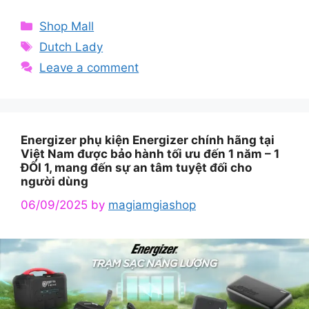
Categories
Shop Mall
Tags
Dutch Lady
Leave a comment
Energizer phụ kiện Energizer chính hãng tại
Việt Nam được bảo hành tối ưu đến 1 năm – 1
ĐỔI 1, mang đến sự an tâm tuyệt đối cho
người dùng
06/09/2025
by
magiamgiashop