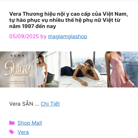
Vera Thương hiệu nội y cao cấp của Việt Nam,
tự hào phục vụ nhiều thế hệ phụ nữ Việt từ
năm 1997 đến nay
05/09/2025
by
magiamgiashop
Vera SẴN …
Chi Tiết
Categories
Shop Mall
Tags
Vera