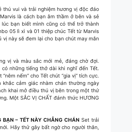
 thú vui và trải nghiệm hương vị độc đáo
Marvis là cách bạn âm thầm ở bên và sẻ
 lúc bạn biết mình cũng có thể trở thành
o 05 lì xì và 01 thiệp chúc Tết từ Marvis
ú vị này sẽ đem lại cho bạn chút may mắn
ơng vị và màu sắc mới mẻ, đáng chờ đợi.
 có những tiếng thở dài khi nghĩ đến Tết.
“nêm nếm” cho Tết chút “gia vị” tích cực.
nh khắc cảm giác nhàm chán thường ngày
ch khai mở điều thú vị bên trong một thứ
 hưởng. Một SẮC VỊ CHẤT đánh thức HƯƠNG
G BẠN – TẾT NÀY CHẲNG CHÁN
Set trải
mới. Hãy thử gây bất ngờ cho người thân,