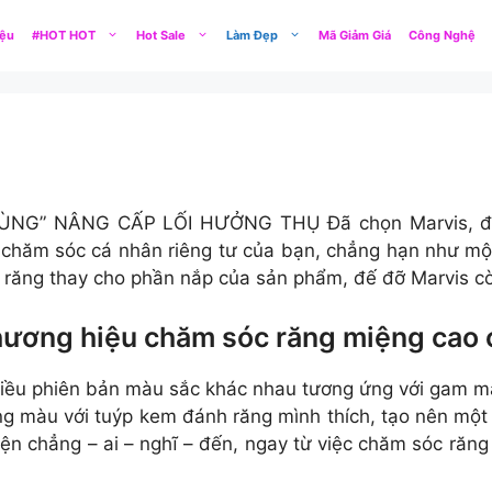
iệu
#HOT HOT
Hot Sale
Làm Đẹp
Mã Giảm Giá
Công Nghệ
ÙNG” NÂNG CẤP LỐI HƯỞNG THỤ Đã chọn Marvis, đừ
chăm sóc cá nhân riêng tư của bạn, chẳng hạn như mộ
h răng thay cho phần nắp của sản phẩm, đế đỡ Marvis còn
thương hiệu chăm sóc răng miệng cao
hiều phiên bản màu sắc khác nhau tương ứng với gam m
ng màu với tuýp kem đánh răng mình thích, tạo nên một 
n chẳng – ai – nghĩ – đến, ngay từ việc chăm sóc răn