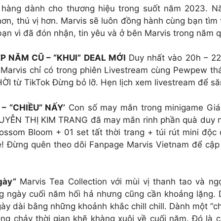
 hàng dành cho thương hiệu trong suốt năm 2023. N
ơn, thú vị hơn. Marvis sẽ luôn đồng hành cùng bạn tìm 
ạn vì đã đón nhận, tin yêu và ở bên Marvis trong năm 
P NĂM CŨ – “KHUI” DEAL MỚI
Duy nhất vào 20h – 22
rvis chỉ có trong phiên Livestream cùng Pewpew t
I từ TikTok Đừng bỏ lỡ. Hẹn lịch xem livestream để să
– “CHIỀU” NẤY’
Con số may mắn trong minigame Gián
NGUYỄN THỊ KIM TRANG đã may mắn rinh phần quà duy 
ssom Bloom + 01 set tất thời trang + túi rút mini độc 
é! Đừng quên theo dõi Fanpage Marvis Vietnam để cập
gày”
Marvis Tea Collection với mùi vị thanh tao và ng
ng ngày cuối năm hối hả nhưng cũng cần khoảng lặng.
ày dài bằng những khoảnh khắc chill chill. Dành một “c
òng chảy thời gian khẽ khàng xuôi về cuối năm. Đó là