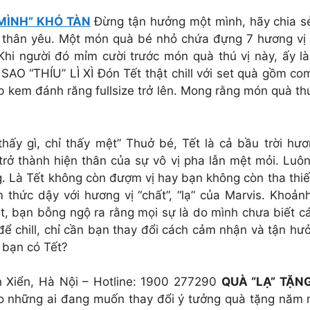
“MÌNH” KHÓ TÀN
Đừng tận hưởng một mình, hãy chia sẻ
thân yêu. Một món quà bé nhỏ chứa đựng 7 hương vị 
hi người đó mỉm cười trước món quà thú vị này, ấy là
AO “THÍU” LÌ XÌ Đón Tết thật chill với set quà gồm comb
 kem đánh răng fullsize trở lên. Mong rằng món quà th
hấy gì, chỉ thấy mệt” Thuở bé, Tết là cả bầu trời hư
trở thành hiện thân của sự vô vị pha lẫn mệt mỏi. Luôn
. Là Tết không còn đượm vị hay bạn không còn tha thiết 
thức dậy với hương vị “chất”, “lạ” của Marvis. Khoả
t, bạn bỗng ngộ ra rằng mọi sự là do mình chưa biết cá
 để chill, chỉ cần bạn thay đổi cách cảm nhận và tận
 bạn có Tết?
n Xiển, Hà Nội – Hotline: 1900 277290
QUÀ “LẠ” TẶN
ho những ai đang muốn thay đổi ý tưởng quà tặng năm 