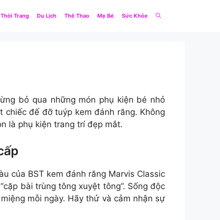
Thời Trang
Du Lịch
Thể Thao
Mẹ Bé
Sức Khỏe
ng bỏ qua những món phụ kiện bé nhỏ
t chiếc đế đỡ tuýp kem đánh răng. Không
 là phụ kiện trang trí đẹp mắt.
 cấp
àu của BST kem đánh răng Marvis Classic
“cặp bài trùng tông xuyệt tông”. Sống độc
g miệng mỗi ngày. Hãy thử và cảm nhận sự