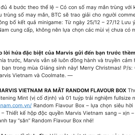
à đủ 4 bước theo thể lệ – Có con số may mắn trùng với
u trùng số may mắn, BTC sẽ trao giải cho người comme
ông bố kết quả minigame: Từ ngày 25/12 – 27/12 Lưu ý
am cung cấp, không nên lựa chọn các mùi vị chưa có mặt
 lời hứa đặc biệt của Marvis gửi đến bạn trước th
phía trước, Marvis vẫn sẽ luôn đồng hành và truyền cảm
 bạn trong mùa Giáng sinh này! Merry Christmas! P/s: Q
Marvis Vietnam và Coolmate. —
 MARVIS VIETNAM RA MẮT RANDOM FLAVOUR BOX
Thử
ning Mint (vị cố định) và 01 tuýp trải nghiệm fullsize
tnam.com.vn/
Random Flavour Box – lựa chọn siêu hời 
. – Thiết kế hộp độc quyền Marvis Vietnam sang – xịn –
anh tay “săn” Random Flavour Box nhé!