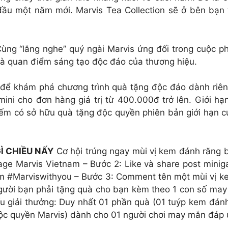
đầu một năm mới. Marvis Tea Collection sẽ ở bên bạn 
ùng “lắng nghe” quý ngài Marvis ứng đối trong cuộc phỏn
à quan điểm sáng tạo độc đáo của thương hiệu.
để khám phá chương trình quà tặng độc đáo dành riên
 mini cho đơn hàng giá trị từ 400.000đ trở lên. Giới hạ
ếm có sở hữu quà tặng độc quyền phiên bản giới hạn c
Ì CHIỀU NẤY
Cơ hội trúng ngay mùi vị kem đánh răng 
page Marvis Vietnam – Bước 2: Like và share post min
m #Marviswithyou – Bước 3: Comment tên một mùi vị 
 người bạn phải tặng quà cho bạn kèm theo 1 con số ma
 giải thưởng: Duy nhất 01 phần quà (01 tuýp kem đánh r
ộc quyền Marvis) dành cho 01 người chơi may mắn đáp ứ