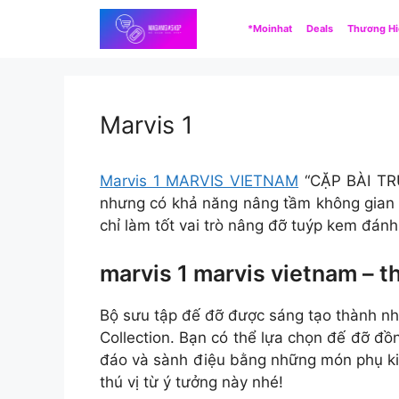
Skip
*Moinhat
Deals
Thương H
to
content
Marvis 1
Marvis 1 MARVIS VIETNAM
“CẶP BÀI TR
nhưng có khả năng nâng tầm không gian 
chỉ làm tốt vai trò nâng đỡ tuýp kem đán
marvis 1 marvis vietnam – 
Bộ sưu tập đế đỡ được sáng tạo thành n
Collection. Bạn có thể lựa chọn đế đỡ đồ
đáo và sành điệu bằng những món phụ kiệ
thú vị từ ý tưởng này nhé!