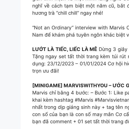
nghĩ về cách tạm biệt một năm cũ, bắt 
hương trà “chill chill” ngay nhé!
“Not an Ordinary” interview with Marvis C
Nam để khám phá tuyên ngôn khác biệt v
LƯỚT LÀ TIẾC, LIẾC LÀ MÊ
Dừng 3 giây 
Tặng ngay set tất thời trang kèm túi rút
dụng: 23/12/2023 – 01/01/2024 Cơ hội hi
trọn ưu đãi!
[MINIGAME] MARVISWITHYOU – ƯỚC G
Marvis chỉ bằng 4 bước: – Bước 1: Like 
khai kèm hashtag #Marvis #Marvisvietna
nhất trong dịp giáng sinh này + tag tên
con số của bạn là con số may mắn Cơ cấu
bạn đã comment + 01 set tất thời trang đ