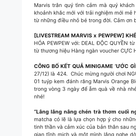
Marvis trân quý tình cảm mà quý khách
khoảnh khắc mới với trải nghiệm mới mẻ h
từ những điều nhỏ bé trong đời. Cảm ơn b
[LIVESTREAM MARVIS x PEWPEW] KHÉ
HÓA PEWPEW với: DEAL ĐỘC QUYỀN từ Ma
từ thương hiệu Hàng ngàn voucher CỰC HỜ
CÔNG BỐ KẾT QUẢ MINIGAME ‘ƯỚC GÌ 
27/12) là 424. ️ Chúc mừng người chơi 
01 tuýp kem đánh răng Marvis Orange Blo
trong vòng 3 ngày để ẵm quà về nhà nh
nhé!
“Lâng lâng nâng chén trà thơm cuối n
matcha có lẽ là lựa chọn hợp ý cho nhữ
tinh thần và cảm xúc của bản thân sau ng
gian tĩnh mịch và một mình lắng nghe d