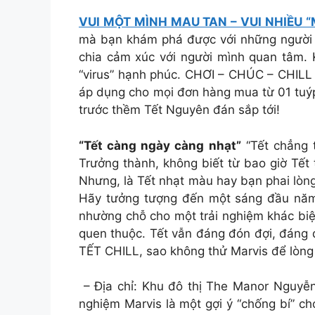
VUI MỘT MÌNH MAU TAN – VUI NHIỀU 
mà bạn khám phá được với những người 
chia cảm xúc với người mình quan tâm. K
“virus” hạnh phúc. CHƠI – CHÚC – CHILL S
áp dụng cho mọi đơn hàng mua từ 01 tuýp
trước thềm Tết Nguyên đán sắp tới!
“Tết càng ngày càng nhạt”
“Tết chẳng t
Trưởng thành, không biết từ bao giờ Tết 
Nhưng, là Tết nhạt màu hay bạn phai lòng
Hãy tưởng tượng đến một sáng đầu năm 
nhường chỗ cho một trải nghiệm khác biệ
quen thuộc. Tết vẫn đáng đón đợi, đáng
TẾT CHILL, sao không thử Marvis để lòng
– Địa chỉ: Khu đô thị The Manor Nguyễ
nghiệm Marvis là một gợi ý “chống bí” c