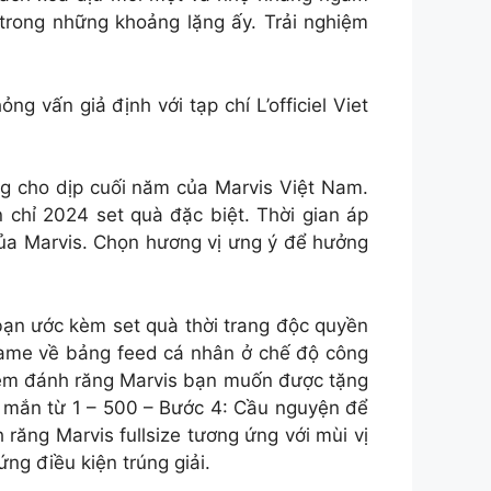
trong những khoảng lặng ấy. Trải nghiệm
g vấn giả định với tạp chí L’officiel Viet
g cho dịp cuối năm của Marvis Việt Nam.
n chỉ 2024 set quà đặc biệt. Thời gian áp
ủa Marvis. Chọn hương vị ưng ý để hưởng
bạn ước kèm set quà thời trang độc quyền
igame về bảng feed cá nhân ở chế độ công
kem đánh răng Marvis bạn muốn được tặng
y mắn từ 1 – 500 – Bước 4: Cầu nguyện để
ăng Marvis fullsize tương ứng với mùi vị
ng điều kiện trúng giải.