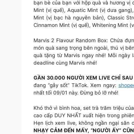
bạn bè của bạn với hộp quà và hương vị 
Mint (vị quế), Aquatic Mint (vị dưa gang),
Mint (vị bạc hà nguyên bản), Classic St
Cinnamon Mint (vị quế), Whitening Mint (v
Marvis 2 Flavour Random Box: Chứa đựng 
món quà sang trọng bên ngoài, thú vị bê
quà tặng từ Marvis ngay nhé! Mỗi ngày l
deadline cùng Marvis nhé!
GẦN 30.000 NGƯỜI XEM LIVE CHỈ SAU
đang “gây sốt” TikTok. Xem ngay:
shope
nhất tối 09/01 này. Đừng bỏ lỡ nhé!
Khó thở vì bình hoa, set trà trăm triệu c
cao cấp DUY NHẤT xuất hiện trong phiên
Hẹn lịch xem live, không ngần ngại săn 
NHẠY CẢM ĐẾN MẤY, “NGƯỜI ẤY” CŨN