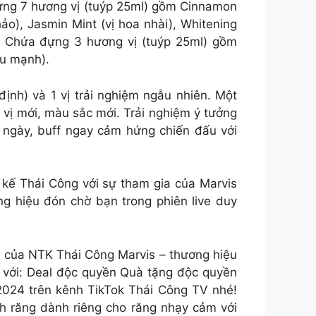
đựng 7 hương vị (tuýp 25ml) gồm Cinnamon
hảo), Jasmin Mint (vị hoa nhài), Whitening
x: Chứa đựng 3 hương vị (tuýp 25ml) gồm
êu mạnh).
ịnh) và 1 vị trải nghiệm ngẫu nhiên. Một
vị mới, màu sắc mới. Trải nghiệm ý tưởng
 ngày, buff ngay cảm hứng chiến đấu với
t kế Thái Công với sự tham gia của Marvis
g hiệu đón chờ bạn trong phiên live duy
ive của NTK Thái Công Marvis – thương hiệu
 với: Deal độc quyền Quà tặng độc quyền
2024 trên kênh TikTok Thái Công TV nhé!
h răng dành riêng cho răng nhạy cảm với