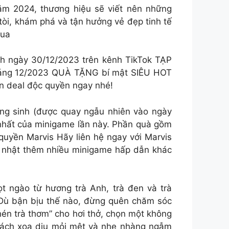
ăm 2024, thương hiệu sẽ viết nên những
tòi, khám phá và tận hưởng vẻ đẹp tinh tế
qua
h ngày 30/12/2023 trên kênh TikTok TẠP
háng 12/2023 QUÀ TẶNG bí mật SIÊU HOT
n deal độc quyền ngay nhé!
g sinh (được quay ngẫu nhiên vào ngày
nhất của minigame lần này. Phần quà gồm
quyền Marvis Hãy liên hệ ngay với Marvis
 nhật thêm nhiều minigame hấp dẫn khác
ọt ngào từ hương trà Anh, trà đen và trà
 Dù bận bịu thế nào, đừng quên chăm sóc
hén trà thơm” cho hơi thở, chọn một không
 cách xoa dịu mỏi mệt và nhẹ nhàng ngẫm