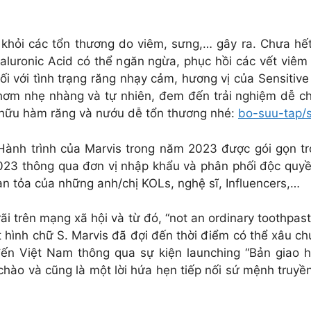
khỏi các tổn thương do viêm, sưng,… gây ra. Chưa hết
aluronic Acid có thể ngăn ngừa, phục hồi các vết viêm
ối với tình trạng răng nhạy cảm, hương vị của Sensitiv
m nhẹ nhàng và tự nhiên, đem đến trải nghiệm dễ chịu
hữu hàm răng và nướu dễ tổn thương nhé:
bo-suu-tap/s
ành trình của Marvis trong năm 2023 được gói gọn t
23 thông qua đơn vị nhập khẩu và phân phối độc quyề
an tỏa của những anh/chị KOLs, nghệ sĩ, Influencers,…
ãi trên mạng xã hội và từ đó, “not an ordinary toothp
t hình chữ S. Marvis đã đợi đến thời điểm có thể xâu c
đến Việt Nam thông qua sự kiện launching “Bản giao 
i chào và cũng là một lời hứa hẹn tiếp nối sứ mệnh tru