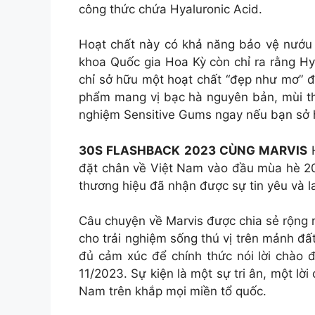
công thức chứa Hyaluronic Acid.
Hoạt chất này có khả năng bảo vệ nướu 
khoa Quốc gia Hoa Kỳ còn chỉ ra rằng Hy
chỉ sở hữu một hoạt chất “đẹp như mơ” đ
phẩm mang vị bạc hà nguyên bản, mùi thơ
nghiệm Sensitive Gums ngay nếu bạn sở 
30S FLASHBACK 2023 CÙNG MARVIS
H
đặt chân về Việt Nam vào đầu mùa hè 20
thương hiệu đã nhận được sự tin yêu và l
Câu chuyện về Marvis được chia sẻ rộng r
cho trải nghiệm sống thú vị trên mảnh đấ
đủ cảm xúc để chính thức nói lời chào 
11/2023. Sự kiện là một sự tri ân, một lờ
Nam trên khắp mọi miền tổ quốc.