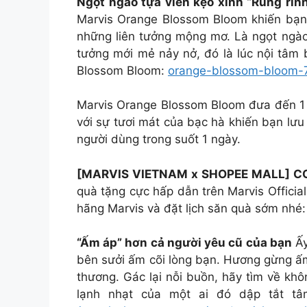
Ngọt ngào tựa viên kẹo xinh “Rung rinh
Marvis Orange Blossom Bloom khiến bạn 
những liên tưởng mộng mơ. Là ngọt ngào 
tưởng mới mẻ nảy nở, đó là lúc nội tâm 
Blossom Bloom:
orange-blossom-bloom-
Marvis Orange Blossom Bloom đưa đến 1 t
với sự tươi mát của bạc hà khiến bạn lưu
người dùng trong suốt 1 ngày.
[MARVIS VIETNAM x SHOPEE MALL] C
quà tặng cực hấp dẫn trên Marvis Officia
hãng Marvis và đặt lịch săn quà sớm nhé
“Ấm áp” hơn cả người yêu cũ của bạn
Ấy
bên sưởi ấm cõi lòng bạn. Hương gừng ấm
thương. Gác lại nỗi buồn, hãy tìm về kh
lạnh nhạt của một ai đó dập tắt tâ