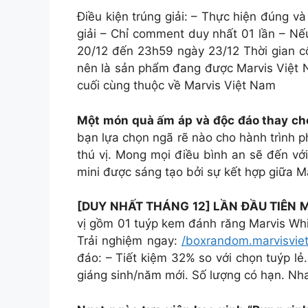
Điều kiện trúng giải: – Thực hiện đúng v
giải – Chỉ comment duy nhất 01 lần – Nế
20/12 đến 23h59 ngày 23/12 Thời gian c
nên là sản phẩm đang được Marvis Việt N
cuối cùng thuộc về Marvis Việt Nam
Một món quà ấm áp và độc đáo thay cho
bạn lựa chọn ngã rẽ nào cho hành trình 
thú vị. Mong mọi điều bình an sẽ đến với
mini được sáng tạo bởi sự kết hợp giữa 
[DUY NHẤT THÁNG 12] LẦN ĐẦU TIÊN
vị gồm 01 tuýp kem đánh răng Marvis White
Trải nghiệm ngay:
/boxrandom.marvisvie
đáo: – Tiết kiệm 32% so với chọn tuýp lẻ
giáng sinh/năm mới. Số lượng có hạn. Nh