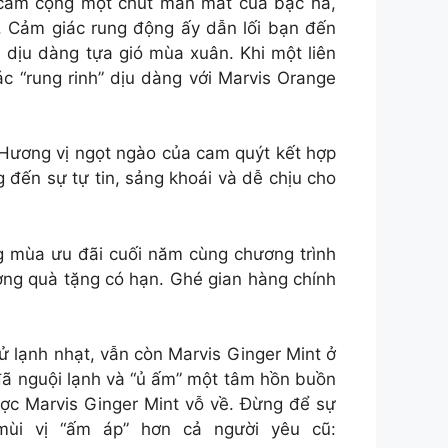
cam cộng một chút man mát của bạc hà,
. Cảm giác rung động ấy dẫn lối bạn đến
 dịu dàng tựa gió mùa xuân. Khi một liên
c “rung rinh” dịu dàng với Marvis Orange
 Hương vị ngọt ngào của cam quýt kết hợp
 đến sự tự tin, sảng khoái và dễ chịu cho
 mùa ưu đãi cuối năm cùng chương trình
ượng quà tặng có hạn. Ghé gian hàng chính
ử lạnh nhạt, vẫn còn Marvis Ginger Mint ở
ã nguội lạnh và “ủ ấm” một tâm hồn buồn
ược Marvis Ginger Mint vỗ về. Đừng để sự
mùi vị “ấm áp” hơn cả người yêu cũ: