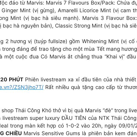
độc đáo từ Marvis: Marvis 7 Flavours Box/Pack: Chứa 
 Ginger Mint (vị gừng), Amarelli Licorice Mint (vị cam t
rong Mint (vị bạc hà siêu mạnh). Marvis 3 Flavour Bo
ị bạc hà nguyên bản), Classic Strong Mint (vị bạc hà si
2 hương vị (tuýp fullsize) gồm Whitening Mint (vị cố đ
n trong đáng để trao tặng cho một mùa Tết mang hương 
à một cuộc đua Có Marvis ắt chẳng thua “Khai vị” đầu
 20 PHÚT
Phiên livestream xa xỉ đầu tiên của nhà thiế
e.vn?/ZSN3jho7T/
Rất nhiều quà tặng cao cấp từ thươn
ủa shop Thái Công Khó thở vì bị quà Marvis “đè” trong l
 livestream super luxury ĐẦU TIÊN của NTK Thái Công
deal trong màn kết hợp có 1-0-2 vào 20h, ngày 09/01/
G CHIỀU
Marvis Sensitive Gums là phiên bản kem đán