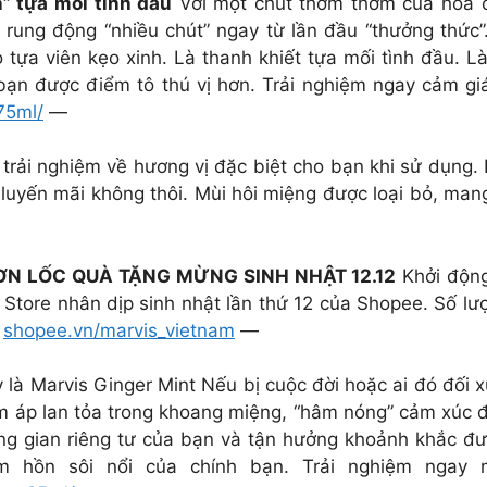
” tựa mối tình đầu
Với một chút thơm thơm của hoa 
rung động “nhiều chút” ngay từ lần đầu “thưởng thức”
tựa viên kẹo xinh. Là thanh khiết tựa mối tình đầu. Là
bạn được điểm tô thú vị hơn. Trải nghiệm ngay cảm giá
75ml/
—
rải nghiệm về hương vị đặc biệt cho bạn khi sử dụng.
 luyến mãi không thôi. Mùi hôi miệng được loại bỏ, mang
ƠN LỐC QUÀ TẶNG MỪNG SINH NHẬT 12.12
Khởi động
l Store nhân dịp sinh nhật lần thứ 12 của Shopee. Số l
:
shopee.vn/marvis_vietnam
—
 là Marvis Ginger Mint Nếu bị cuộc đời hoặc ai đó đối x
 áp lan tỏa trong khoang miệng, “hâm nóng” cảm xúc đ
ông gian riêng tư của bạn và tận hưởng khoảnh khắc đ
m hồn sôi nổi của chính bạn. Trải nghiệm ngay 