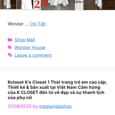
Wonder …
Chi Tiết
Categories
Shop Mall
Tags
Wonder House
Leave a comment
Kcloset K’s Closet 1 Thời trang trẻ em cao cấp,
Thiết kế & Sản xuất tại Việt Nam Cảm hứng
của K CLOSET đến từ vẻ đẹp và sự thanh lịch
của phụ nữ
21/08/2025
by
magiamgiashop