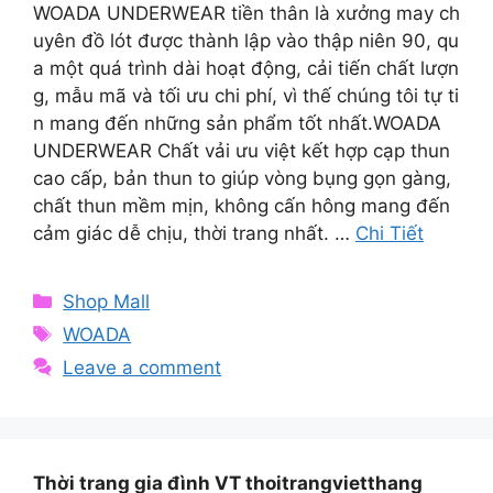
WOADA UNDERWEAR tiền thân là xưởng may ch
uyên đồ lót được thành lập vào thập niên 90, qu
a một quá trình dài hoạt động, cải tiến chất lượn
g, mẫu mã và tối ưu chi phí, vì thế chúng tôi tự ti
n mang đến những sản phẩm tốt nhất.WOADA
UNDERWEAR Chất vải ưu việt kết hợp cạp thun
cao cấp, bản thun to giúp vòng bụng gọn gàng,
chất thun mềm mịn, không cấn hông mang đến
cảm giác dễ chịu, thời trang nhất. …
Chi Tiết
Categories
Shop Mall
Tags
WOADA
Leave a comment
Thời trang gia đình VT thoitrangvietthang