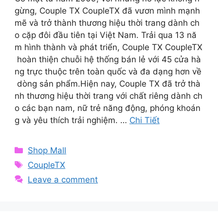
gừng, Couple TX CoupleTX đã vươn mình mạnh
mẽ và trở thành thương hiệu thời trang dành ch
o cặp đôi đầu tiên tại Việt Nam. Trải qua 13 nă
m hình thành và phát triển, Couple TX CoupleTX
hoàn thiện chuỗi hệ thống bán lẻ với 45 cửa hà
ng trực thuộc trên toàn quốc và đa dạng hơn về
dòng sản phẩm.Hiện nay, Couple TX đã trở thà
nh thương hiệu thời trang với chất riêng dành ch
o các bạn nam, nữ trẻ năng động, phóng khoán
g và yêu thích trải nghiệm. …
Chi Tiết
Categories
Shop Mall
Tags
CoupleTX
Leave a comment