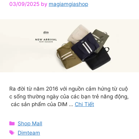
03/09/2025
by
magiamgiashop
Ra đời từ năm 2016 với nguồn cảm hứng từ cuộ
c sống thường ngày của các bạn trẻ năng động,
các sản phẩm của DIM …
Chi Tiết
Categories
Shop Mall
Tags
Dimteam