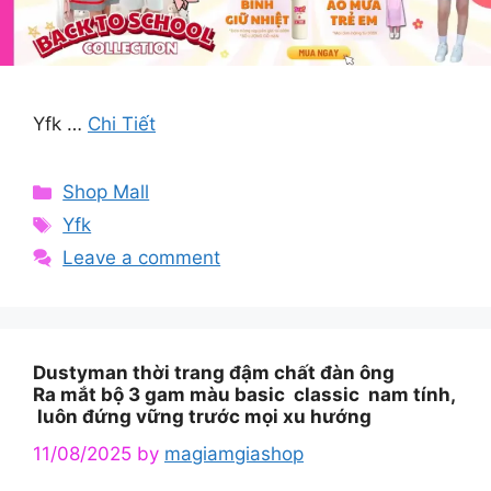
Yfk …
Chi Tiết
Categories
Shop Mall
Tags
Yfk
Leave a comment
Dustyman thời trang đậm chất đàn ông
Ra mắt bộ 3 gam màu basic classic nam tính,
luôn đứng vững trước mọi xu hướng
11/08/2025
by
magiamgiashop