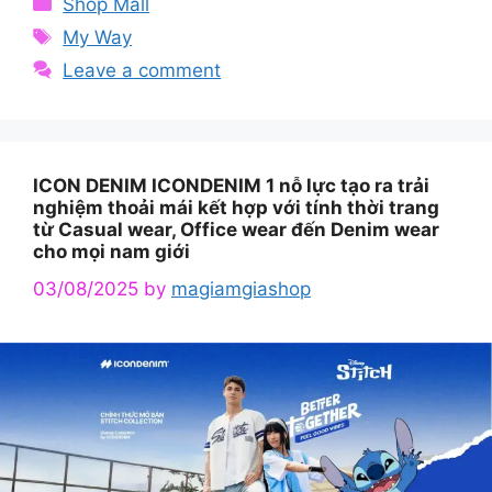
Categories
Shop Mall
Tags
My Way
Leave a comment
ICON DENIM ICONDENIM 1 nỗ lực tạo ra trải
nghiệm thoải mái kết hợp với tính thời trang
từ Casual wear, Office wear đến Denim wear
cho mọi nam giới
03/08/2025
by
magiamgiashop