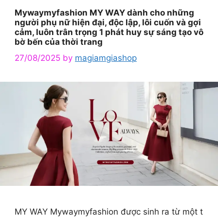
Mywaymyfashion MY WAY dành cho những
người phụ nữ hiện đại, độc lập, lôi cuốn và gợi
cảm, luôn trân trọng 1 phát huy sự sáng tạo vô
bờ bến của thời trang
27/08/2025
by
magiamgiashop
MY WAY Mywaymyfashion được sinh ra từ một t