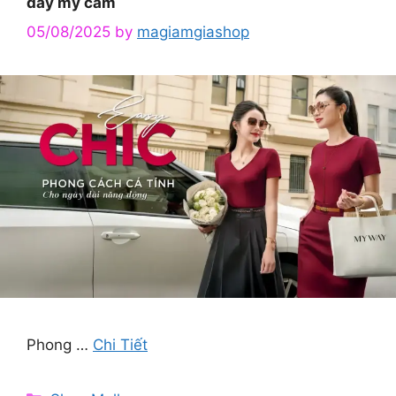
đầy mỹ cảm
05/08/2025
by
magiamgiashop
Phong …
Chi Tiết