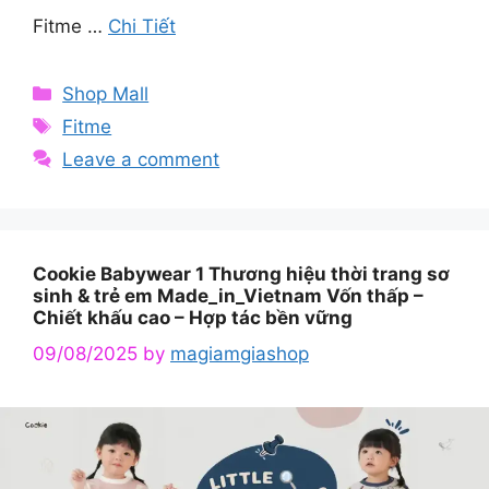
Fitme …
Chi Tiết
Categories
Shop Mall
Tags
Fitme
Leave a comment
Cookie Babywear 1 Thương hiệu thời trang sơ
sinh & trẻ em Made_in_Vietnam Vốn thấp –
Chiết khấu cao – Hợp tác bền vững
09/08/2025
by
magiamgiashop