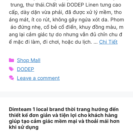
trung, thư thái.Chất vải DODEP Linen tưng cao
cấp, dày dặn vừa phải, đã được xử lý mềm, tho
áng mát, ít co rút, không gây ngứa xót da. Phom
áo đứng nhẹ, cổ bẻ cổ điển, khuy đồng màu, m
ang lại cảm giác tự do nhưng vẫn đủ chỉn chu đ
ể mặc đi làm, đi chơi, hoặc du lịch. …
Chi Tiết
Categories
Shop Mall
Tags
DODEP
Leave a comment
Dimteam 1 local brand thời trang hướng đến
thiết kế đơn giản và tiện lợi cho khách hàng
giúp tạo cảm giác mềm mại và thoải mái hơn
khi sử dụng