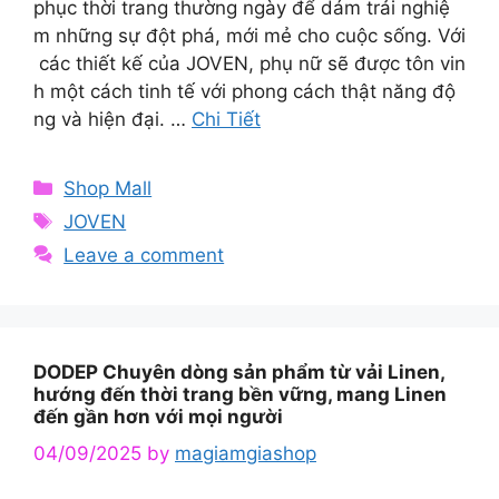
phục thời trang thường ngày để dám trải nghiệ
m những sự đột phá, mới mẻ cho cuộc sống. Với
các thiết kế của JOVEN, phụ nữ sẽ được tôn vin
h một cách tinh tế với phong cách thật năng độ
ng và hiện đại. …
Chi Tiết
Categories
Shop Mall
Tags
JOVEN
Leave a comment
DODEP Chuyên dòng sản phẩm từ vải Linen,
hướng đến thời trang bền vững, mang Linen
đến gần hơn với mọi người
04/09/2025
by
magiamgiashop