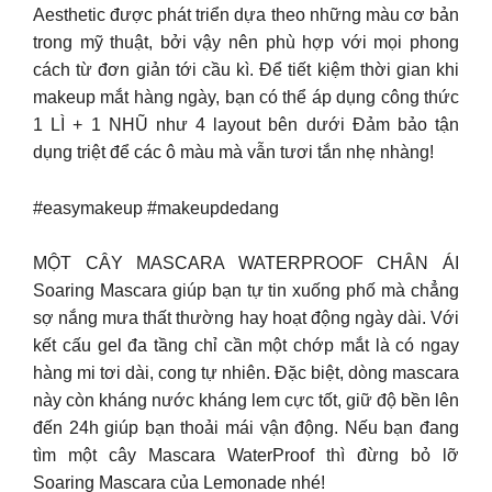
Aesthetic được phát triển dựa theo những màu cơ bản
trong mỹ thuật, bởi vậy nên phù hợp với mọi phong
cách từ đơn giản tới cầu kì. Để tiết kiệm thời gian khi
makeup mắt hàng ngày, bạn có thể áp dụng công thức
1 LÌ + 1 NHŨ như 4 layout bên dưới Đảm bảo tận
dụng triệt để các ô màu mà vẫn tươi tắn nhẹ nhàng!
#easymakeup #makeupdedang
MỘT CÂY MASCARA WATERPROOF CHÂN ÁI
Soaring Mascara giúp bạn tự tin xuống phố mà chẳng
sợ nắng mưa thất thường hay hoạt động ngày dài. Với
kết cấu gel đa tầng chỉ cần một chớp mắt là có ngay
hàng mi tơi dài, cong tự nhiên. Đặc biệt, dòng mascara
này còn kháng nước kháng lem cực tốt, giữ độ bền lên
đến 24h giúp bạn thoải mái vận động. Nếu bạn đang
tìm một cây Mascara WaterProof thì đừng bỏ lỡ
Soaring Mascara của Lemonade nhé!