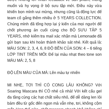
muốn và hy vọng ở bộ sưu tập mới. Điều này vừa
khiến bọn mình vui mừng, nhưng cũng là động lực để
team cố gắng thêm nhiều ở 5 YEARS COLLECTION.
Chúng mình đã tổng hợp lại ý kiến của mọi người để
chốt phương án cuối cùng cho BỘ SƯU TẬP 5
YEARS, nhớ kiểm tra mail xác nhận mà Lemonade đã
gửi bạn sau khi hoàn thành khảo sát nhé. Kết quả là:
MÀU SON: 2, 3, 4, 6, 8 ĐỘ BỀN CỦA SON: 4 – 6 tiếng
LỚP TINT TRÊN MÔI: Để lại màu nhạt theo tone son
MÀU MÁ: 2, 5, 8
ĐỘ LÊN MÀU CỦA MÁ: Lên màu tự nhiên
MI NHẸ, TƠI THÌ CÓ CONG LÂU KHÔNG? Với
Soaring Mascara thì CÓ nhé cả nhà! Với kết cấu gel
đa tầng cùng các hạt chất siêu nhỏ, để dễ dàng len lỏi
bám đều từ gốc đến ngọn mà vẫn nhẹ, tơi, không cộm