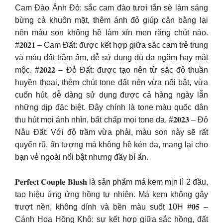
Cam Đào Ánh Đỏ: sắc cam đào tươi tắn sẽ làm sáng
bừng cả khuôn mặt, thêm ánh đỏ giúp cân bằng lại
nên màu son không hề làm xỉn men răng chút nào.
#𝟐𝟎𝟐𝟏 – Cam Đất: được kết hợp giữa sắc cam trẻ trung
và màu đất trầm ấm, dễ sử dụng dù da ngăm hay mặt
mộc. #𝟐𝟎𝟐𝟐 – Đỏ Đất: được tạo nên từ sắc đỏ thuần
huyền thoại, thêm chút tone đất nên vừa nổi bật, vừa
cuốn hút, dễ dàng sử dụng được cả hàng ngày lẫn
những dịp đặc biệt. Đây chính là tone màu quốc dân
thu hút mọi ánh nhìn, bất chấp mọi tone da. #𝟐𝟎𝟐𝟑 – Đỏ
Nâu Đất: Với độ trầm vừa phải, màu son này sẽ rất
quyến rũ, ấn tượng mà không hề kén da, mang lại cho
bạn vẻ ngoài nổi bật nhưng đầy bí ẩn.
𝐏𝐞𝐫𝐟𝐞𝐜𝐭 𝐂𝐨𝐮𝐩𝐥𝐞 𝐁𝐥𝐮𝐬𝐡 là sản phẩm má kem mịn lì 2 đầu,
tạo hiệu ứng ửng hồng tự nhiên. Má kem không gây
trượt nền, không dính và bền màu suốt 10H #𝟎𝟓 –
Cánh Hoa Hồng Khô: sự kết hợp giữa sắc hồng, đất