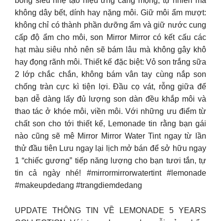
bóng siêu nhẹ tạo hiệu ứng căng mọng, tự nhiên mà
không dây bết, dính hay nặng môi. Giữ môi ẩm mượt:
không chỉ có thành phần dưỡng ẩm và giữ nước cung
cấp độ ẩm cho môi, son Mirror Mirror có kết cấu các
hạt màu siêu nhỏ nên sẽ bám lâu mà không gây khô
hay đọng rãnh môi. Thiết kế đặc biệt: Vỏ son trắng sữa
2 lớp chắc chắn, không bám vân tay cùng nắp son
chống tràn cực kì tiện lợi. Đầu cọ vát, rỗng giữa để
bạn dễ dàng lấy đủ lượng son dàn đều khắp môi và
thao tác ở khóe môi, viền môi. Với những ưu điểm từ
chất son cho tới thiết kế, Lemonade tin rằng bạn gái
nào cũng sẽ mê Mirror Mirror Water Tint ngay từ lần
thử đầu tiên Lưu ngay lại lịch mở bán để sở hữu ngay
1 “chiếc gương” tiếp năng lượng cho bạn tươi tắn, tự
tin cả ngày nhé! #mirrormirrorwatertint #lemonade
#makeupdedang #trangdiemdedang
UPDATE THÔNG TIN VỀ LEMONADE 5 YEARS