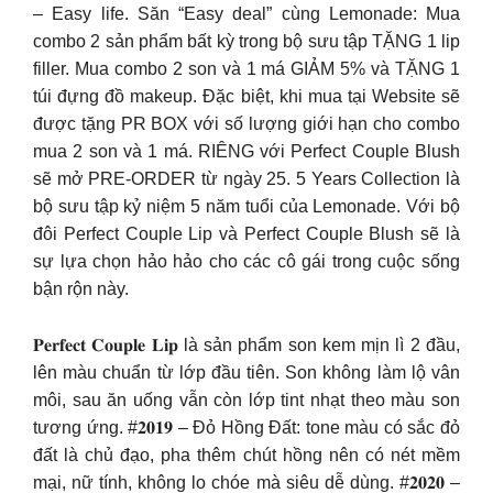
– Easy life. Săn “Easy deal” cùng Lemonade: Mua
combo 2 sản phẩm bất kỳ trong bộ sưu tập TẶNG 1 lip
filler. Mua combo 2 son và 1 má GIẢM 5% và TẶNG 1
túi đựng đồ makeup. Đặc biệt, khi mua tại Website sẽ
được tặng PR BOX với số lượng giới hạn cho combo
mua 2 son và 1 má. RIÊNG với Perfect Couple Blush
sẽ mở PRE-ORDER từ ngày 25. 5 Years Collection là
bộ sưu tập kỷ niệm 5 năm tuổi của Lemonade. Với bộ
đôi Perfect Couple Lip và Perfect Couple Blush sẽ là
sự lựa chọn hảo hảo cho các cô gái trong cuộc sống
bận rộn này.
𝐏𝐞𝐫𝐟𝐞𝐜𝐭 𝐂𝐨𝐮𝐩𝐥𝐞 𝐋𝐢𝐩 là sản phẩm son kem mịn lì 2 đầu,
lên màu chuẩn từ lớp đầu tiên. Son không làm lộ vân
môi, sau ăn uống vẫn còn lớp tint nhạt theo màu son
tương ứng. #𝟐𝟎𝟏𝟗 – Đỏ Hồng Đất: tone màu có sắc đỏ
đất là chủ đạo, pha thêm chút hồng nên có nét mềm
mại, nữ tính, không lo chóe mà siêu dễ dùng. #𝟐𝟎𝟐𝟎 –