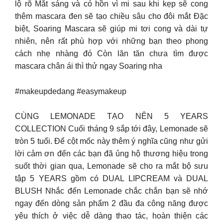
lộ rõ Mắt sáng và có hồn vì mi sau khi kẹp sẽ cong
thêm mascara đen sẽ tạo chiều sâu cho đôi mắt Đặc
biệt, Soaring Mascara sẽ giúp mi tơi cong và dài tự
nhiên, nên rất phù hợp với những bạn theo phong
cách nhẹ nhàng đó Còn lăn tăn chưa tìm được
mascara chân ái thì thử ngay Soaring nha
#makeupdedang #easymakeup
CÙNG LEMONADE TẠO NÊN 5 YEARS
COLLECTION Cuối tháng 9 sắp tới đây, Lemonade sẽ
tròn 5 tuổi. Để cột mốc này thêm ý nghĩa cũng như gửi
lời cảm ơn đến các bạn đã ủng hộ thương hiệu trong
suốt thời gian qua, Lemonade sẽ cho ra mắt bộ sưu
tập 5 YEARS gồm có DUAL LIPCREAM và DUAL
BLUSH Nhắc đến Lemonade chắc chắn bạn sẽ nhớ
ngay đến dòng sản phẩm 2 đầu đa công năng được
yêu thích ở việc dễ dàng thao tác, hoàn thiện các