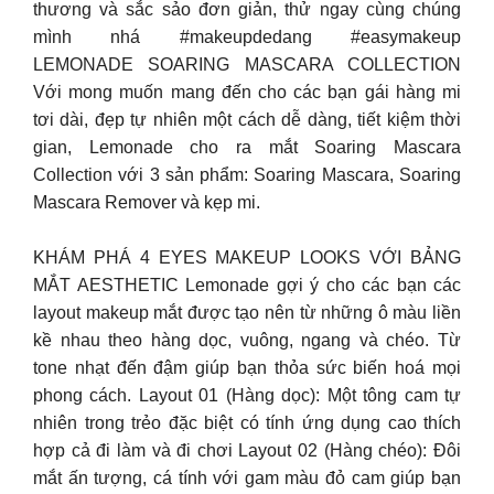
thương và sắc sảo đơn giản, thử ngay cùng chúng
mình nhá #makeupdedang #easymakeup
LEMONADE SOARING MASCARA COLLECTION
Với mong muốn mang đến cho các bạn gái hàng mi
tơi dài, đẹp tự nhiên một cách dễ dàng, tiết kiệm thời
gian, Lemonade cho ra mắt Soaring Mascara
Collection với 3 sản phẩm: Soaring Mascara, Soaring
Mascara Remover và kẹp mi.
KHÁM PHÁ 4 EYES MAKEUP LOOKS VỚI BẢNG
MẮT AESTHETIC Lemonade gợi ý cho các bạn các
layout makeup mắt được tạo nên từ những ô màu liền
kề nhau theo hàng dọc, vuông, ngang và chéo. Từ
tone nhạt đến đậm giúp bạn thỏa sức biến hoá mọi
phong cách. Layout 01 (Hàng dọc): Một tông cam tự
nhiên trong trẻo đặc biệt có tính ứng dụng cao thích
hợp cả đi làm và đi chơi Layout 02 (Hàng chéo): Đôi
mắt ấn tượng, cá tính với gam màu đỏ cam giúp bạn