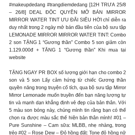
#makeupdedang #trangdiemdedang [12H TRƯA 25/8
– 26/8] DEAL ĐỘC QUYỀN MỞ BÁN MIRROR
MIRROR WATER TINT ƯU ĐÃI SIÊU HỜI chỉ diễn ra
duy nhất trong 2 ngày mở bán đầu tiên của bộ sưu tập
LEMONADE MIRROR MIRROR WATER TINT: Combo
2 son TẶNG 1 “Gương thần” Combo 5 son giảm còn
1.129.000đ + TẶNG 1 “Gương thần” Khi mua tại
website
TẶNG NGAY PR BOX số lượng giới hạn cho combo 2
son và 5 son Lấy cảm hứng từ chiếc Gương thần
quyền năng trong truyện cổ tích, qua bộ sưu tập Mirror
Mirror Lemonade muốn truyền đến bạn năng lượng tự
tin và mạnh dạn khẳng định vẻ đẹp của bản thân. Với
5 màu son bóng này, chúng mình tin rằng bạn có thể
chọn ra được màu sắc thể hiện bản thân mình! #01 –
Pure Sunshine – Cam sữa: MLBB, nhẹ nhàng, trong
trẻo #02 – Rose Dew – Đỏ hồng đất: Tone đỏ hồng nữ