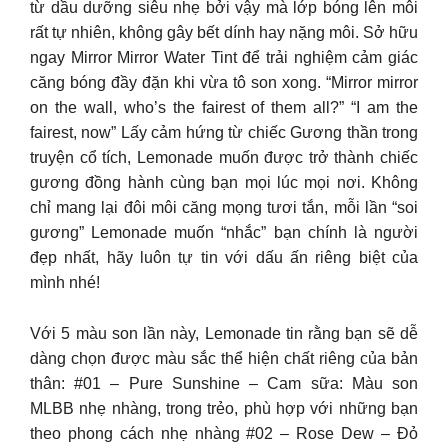
từ dầu dưỡng siêu nhẹ bởi vậy mà lớp bóng lên môi
rất tự nhiên, không gây bết dính hay nặng môi. Sở hữu
ngay Mirror Mirror Water Tint để trải nghiệm cảm giác
căng bóng đầy đặn khi vừa tô son xong. “Mirror mirror
on the wall, who’s the fairest of them all?” “I am the
fairest, now” Lấy cảm hứng từ chiếc Gương thần trong
truyện cổ tích, Lemonade muốn được trở thành chiếc
gương đồng hành cùng bạn mọi lúc mọi nơi. Không
chỉ mang lại đôi môi căng mọng tươi tắn, mỗi lần “soi
gương” Lemonade muốn “nhắc” bạn chính là người
đẹp nhất, hãy luôn tự tin với dấu ấn riêng biệt của
mình nhé!
Với 5 màu son lần này, Lemonade tin rằng bạn sẽ dễ
dàng chọn được màu sắc thể hiện chất riêng của bản
thân: #01 – Pure Sunshine – Cam sữa: Màu son
MLBB nhẹ nhàng, trong trẻo, phù hợp với những bạn
theo phong cách nhẹ nhàng #02 – Rose Dew – Đỏ