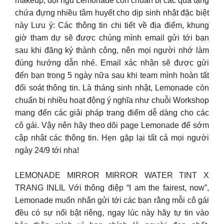
makeup, đội ngũ Lemonade còn chuẩn bị các quà tặng
chứa đựng nhiều tâm huyết cho dịp sinh nhật đặc biệt
này Lưu ý: Các thông tin chi tiết về địa điểm, khung
giờ tham dự sẽ được chúng mình email gửi tới bạn
sau khi đăng ký thành công, nên mọi người nhớ làm
đúng hướng dẫn nhé. Email xác nhận sẽ được gửi
đến bạn trong 5 ngày nữa sau khi team mình hoàn tất
đối soát thông tin. Là tháng sinh nhật, Lemonade còn
chuẩn bị nhiều hoạt động ý nghĩa như chuỗi Workshop
mang đến các giải pháp trang điểm dễ dàng cho các
cô gái. Vậy nên hãy theo dõi page Lemonade để sớm
cập nhật các thông tin. Hẹn gặp lại tất cả mọi người
ngày 24/9 tới nha!
LEMONADE MIRROR MIRROR WATER TINT X
TRANG INLIL Với thông điệp “I am the fairest, now”,
Lemonade muốn nhắn gửi tới các bạn rằng mỗi cô gái
đều có sự nổi bật riêng, ngay lúc này hãy tự tin vào