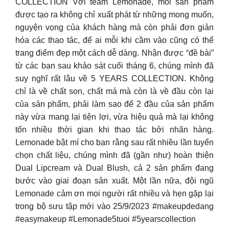
COLLECTION Với team Lemonade, mỗi sản phẩm
được tạo ra không chỉ xuất phát từ những mong muốn,
nguyện vọng của khách hàng mà còn phải đơn giản
hóa các thao tác, để ai mỗi khi cầm vào cũng có thể
trang điểm đẹp một cách dễ dàng. Nhận được “đề bài”
từ các bạn sau khảo sát cuối tháng 6, chúng mình đã
suy nghĩ rất lâu về 5 YEARS COLLECTION. Không
chỉ là về chất son, chất má mà còn là về đầu còn lại
của sản phẩm, phải làm sao để 2 đầu của sản phẩm
này vừa mang lại tiện lợi, vừa hiệu quả mà lại không
tốn nhiều thời gian khi thao tác bởi nhãn hàng.
Lemonade bật mí cho bạn rằng sau rất nhiều lần tuyển
chọn chất liệu, chúng mình đã (gần như) hoàn thiện
Dual Lipcream và Dual Blush, cả 2 sản phẩm đang
bước vào giai đoạn sản xuất. Một lần nữa, đội ngũ
Lemonade cảm ơn mọi người rất nhiều và hẹn gặp lại
trong bộ sưu tập mới vào 25/9/2023 #makeupdedang
#easymakeup #Lemonade5tuoi #5yearscollection