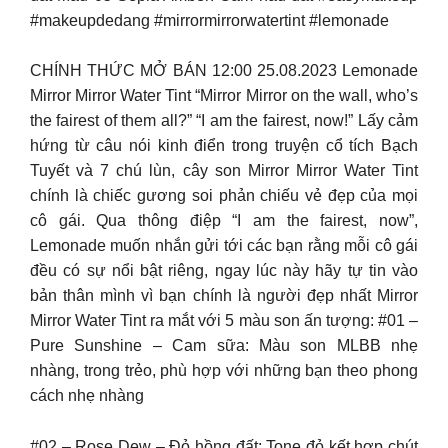
#makeupdedang #mirrormirrorwatertint #lemonade
CHÍNH THỨC MỞ BÁN 12:00 25.08.2023 Lemonade
Mirror Mirror Water Tint “Mirror Mirror on the wall, who’s
the fairest of them all?” “I am the fairest, now!” Lấy cảm
hứng từ câu nói kinh điển trong truyện cổ tích Bạch
Tuyết và 7 chú lùn, cây son Mirror Mirror Water Tint
chính là chiếc gương soi phản chiếu vẻ đẹp của mọi
cô gái. Qua thông điệp “I am the fairest, now”,
Lemonade muốn nhắn gửi tới các bạn rằng mỗi cô gái
đều có sự nổi bật riêng, ngay lúc này hãy tự tin vào
bản thân mình vì bạn chính là người đẹp nhất Mirror
Mirror Water Tint ra mắt với 5 màu son ấn tượng: #01 –
Pure Sunshine – Cam sữa: Màu son MLBB nhẹ
nhàng, trong trẻo, phù hợp với những bạn theo phong
cách nhẹ nhàng
#02 – Rose Dew – Đỏ hồng đất: Tone đỏ kết hợp chút