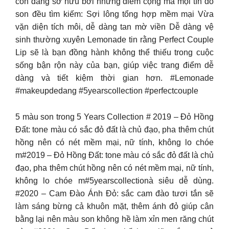
còn đáng sở hữu bởi những điểm cộng mà mọi tín đồ
son đều tìm kiếm: Sợi lông tổng hợp mềm mại Vừa
vặn diện tích môi, dễ dàng tan mờ viền Dễ dàng vệ
sinh thường xuyên Lemonade tin rằng Perfect Couple
Lip sẽ là bạn đồng hành không thể thiếu trong cuộc
sống bận rộn này của bạn, giúp việc trang điểm dễ
dàng và tiết kiệm thời gian hơn. #Lemonade
#makeupdedang #5yearscollection #perfectcouple
5 màu son trong 5 Years Collection # 2019 – Đỏ Hồng
Đất: tone màu có sắc đỏ đất là chủ đạo, pha thêm chút
hồng nên có nét mềm mại, nữ tính, không lo chóe
m#2019 – Đỏ Hồng Đất: tone màu có sắc đỏ đất là chủ
đạo, pha thêm chút hồng nên có nét mềm mại, nữ tính,
không lo chóe m#5yearscollectionà siêu dễ dùng.
#2020 – Cam Đào Ánh Đỏ: sắc cam đào tươi tắn sẽ
làm sáng bừng cả khuôn mặt, thêm ánh đỏ giúp cân
bằng lại nên màu son không hề làm xỉn men răng chút