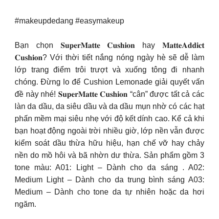
#makeupdedang #easymakeup
Bạn chọn 𝐒𝐮𝐩𝐞𝐫𝐌𝐚𝐭𝐭𝐞 𝐂𝐮𝐬𝐡𝐢𝐨𝐧 hay 𝐌𝐚𝐭𝐭𝐞𝐀𝐝𝐝𝐢𝐜𝐭
𝐂𝐮𝐬𝐡𝐢𝐨𝐧? Với thời tiết nắng nóng ngày hè sẽ dễ làm
lớp trang điểm trôi trượt và xuống tông đi nhanh
chóng. Đừng lo để Cushion Lemonade giải quyết vấn
đề này nhé! 𝐒𝐮𝐩𝐞𝐫𝐌𝐚𝐭𝐭𝐞 𝐂𝐮𝐬𝐡𝐢𝐨𝐧 “cân” được tất cả các
làn da dầu, da siêu dầu và da dầu mụn nhờ có các hạt
phấn mềm mại siêu nhẹ với độ kết dính cao. Kể cả khi
bạn hoạt động ngoài trời nhiều giờ, lớp nền vẫn được
kiểm soát dầu thừa hữu hiệu, hạn chế vỡ hay chảy
nền do mồ hôi và bã nhờn dư thừa. Sản phẩm gồm 3
tone màu: A01: Light – Dành cho da sáng . A02:
Medium Light – Dành cho da trung bình sáng A03:
Medium – Dành cho tone da tự nhiên hoặc da hơi
ngăm.