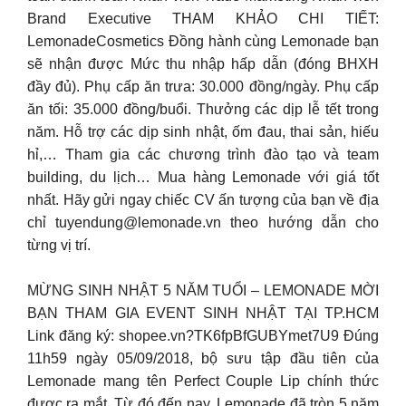
Brand Executive THAM KHẢO CHI TIẾT:
LemonadeCosmetics Đồng hành cùng Lemonade bạn
sẽ nhận được Mức thu nhập hấp dẫn (đóng BHXH
đầy đủ). Phụ cấp ăn trưa: 30.000 đồng/ngày. Phụ cấp
ăn tối: 35.000 đồng/buổi. Thưởng các dịp lễ tết trong
năm. Hỗ trợ các dịp sinh nhật, ốm đau, thai sản, hiếu
hỉ,… Tham gia các chương trình đào tạo và team
building, du lịch… Mua hàng Lemonade với giá tốt
nhất. Hãy gửi ngay chiếc CV ấn tượng của bạn về địa
chỉ
tuyendung@lemonade.vn
theo hướng dẫn cho
từng vị trí.
MỪNG SINH NHẬT 5 NĂM TUỔI – LEMONADE MỜI
BẠN THAM GIA EVENT SINH NHẬT TẠI TP.HCM
Link đăng ký: shopee.vn?TK6fpBfGUBYmet7U9 Đúng
11h59 ngày 05/09/2018, bộ sưu tập đầu tiên của
Lemonade mang tên Perfect Couple Lip chính thức
được ra mắt. Từ đó đến nay, Lemonade đã tròn 5 năm