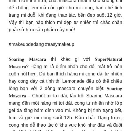
mắt. Hơn thế nữa, chất mascara nhanh khô không chỉ
để chống lem mà còn giữ cho mi cong, hạn chế tình
trạng mi duỗi khi đang thao tác, bền đẹp suốt 12 giờ.
Vậy thì bạn nào thích mi đẹp tự nhiên thì chắc chắn
phải sở hữu sản phẩm này nhé!
#makeupdedang #easymakeup
𝐒𝐨𝐚𝐫𝐢𝐧𝐠 𝐌𝐚𝐬𝐜𝐚𝐫𝐚 thì khác gì với 𝐒𝐮𝐩𝐞𝐫𝐍𝐚𝐭𝐮𝐫𝐚𝐥
𝐌𝐚𝐬𝐜𝐚𝐫𝐚? Hàng mi là điểm nhấn cho đôi mắt trở nên
cuốn hút hơn. Dù bạn thích hàng mi cong dài tự nhiên
hay cong dày cá tính thì Lemonade đều có thể chiều
lòng bạn với 2 dòng mascara chuyên biệt. 𝐒𝐨𝐚𝐫𝐢𝐧𝐠
𝐌𝐚𝐬𝐜𝐚𝐫𝐚 – Chuốt mi tơi dài, lâu trôi Soaring Mascara
mang đến một hàng mi tơi dài, cong tự nhiên nhờ lớp
gel đa tầng bám dính vào mi. Không bị tình trạng bết,
lem và giữ mi cong suốt 12h. Đầu chải: Dạng lược,
cong nhẹ dễ thao tác ở khu vực khó như đầu và đuôi