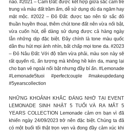
nào. #2021 – Cam Đất: được kết hợp giữa sắc cam trẻ
trung và màu đất trầm ấm, dễ sử dụng dù da ngăm hay
mặt mộc. #2022 – Đỏ Đất: được tạo nên từ sắc đỏ
thuần huyền thoại, thêm chút tone đất nên vừa nổi bật,
vừa cuốn hút, dễ dàng sử dụng được cả hàng ngày
lẫn những dịp đặc biệt. Đây chính là tone màu quốc
dân thu hút mọi ánh nhìn, bất chấp mọi tone da. #2023
– Đỏ Nâu Đất: Với độ trầm vừa phải, màu son này sẽ
rất quyến rũ, ấn tượng mà không hề kén da, mang lại
cho bạn vẻ ngoài nổi bật nhưng đầy bí ẩn. #Lemonade
#Lemonade5tuoi #perfectcouple #makeupdedang
#5yearscollection
NHỮNG KHOẢNH KHẮC ĐÁNG NHỚ TẠI EVENT
LEMONADE SINH NHẬT 5 TUỔI VÀ RA MẮT 5
YEARS COLLECTION Lemonade cảm ơn bạn vì đã
khiến ngày 24/09/2023 trở nên đặc biệt. Chúng ta đã
có một buổi tối thật trọn vẹn và đong đầy cảm xúc khi