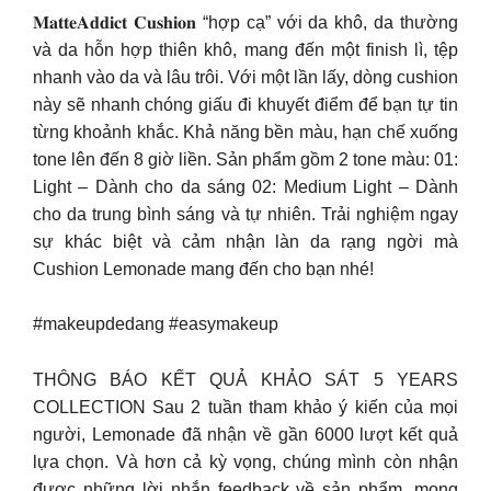
𝐌𝐚𝐭𝐭𝐞𝐀𝐝𝐝𝐢𝐜𝐭 𝐂𝐮𝐬𝐡𝐢𝐨𝐧 “hợp cạ” với da khô, da thường
và da hỗn hợp thiên khô, mang đến một finish lì, tệp
nhanh vào da và lâu trôi. Với một lần lấy, dòng cushion
này sẽ nhanh chóng giấu đi khuyết điểm để bạn tự tin
từng khoảnh khắc. Khả năng bền màu, hạn chế xuống
tone lên đến 8 giờ liền. Sản phẩm gồm 2 tone màu: 01:
Light – Dành cho da sáng 02: Medium Light – Dành
cho da trung bình sáng và tự nhiên. Trải nghiệm ngay
sự khác biệt và cảm nhận làn da rạng ngời mà
Cushion Lemonade mang đến cho bạn nhé!
#makeupdedang #easymakeup
THÔNG BÁO KẾT QUẢ KHẢO SÁT 5 YEARS
COLLECTION Sau 2 tuần tham khảo ý kiến của mọi
người, Lemonade đã nhận về gần 6000 lượt kết quả
lựa chọn. Và hơn cả kỳ vọng, chúng mình còn nhận
được những lời nhắn feedback về sản phẩm, mong