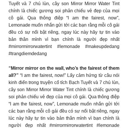
Tuyết và 7 chú lùn, cây son Mirror Mirror Water Tint
chính là chiếc gương soi phản chiếu vẻ đẹp của mọi
cô gái. Qua thông điệp “I am the fairest, now”,
Lemonade muốn nhắn gửi tới các bạn rằng mỗi cô gái
đều có sự nổi bật riêng, ngay lúc này hãy tự tin vào
bản thân mình vì bạn chính là người đẹp nhất
#mirrormirrorwatertint #lemonade #makeupdedang
#trangdiemdedang
“Mirror mirror on the wall, who’s the fairest of them
all?”
“I am the fairest, now!” Lấy cảm hứng từ câu nói
kinh điển trong truyện cổ tích Bạch Tuyết và 7 chú lùn,
cây son Mirror Mirror Water Tint chính là chiếc gương
soi phản chiếu vẻ đẹp của mọi cô gái. Qua thông điệp
“I am the fairest, now”, Lemonade muốn nhắn gửi tới
các bạn rằng mỗi cô gái đều có sự nổi bật riêng, ngay
lúc này hãy tự tin vào bản thân mình vì bạn chính là
người đẹp nhất #mirrormirrorwatertint #lemonade