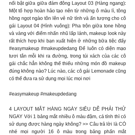
nổi bật giữa giữa đám đông Layout 03 (Hàng ngang):
Một tổ hợp hoàn hảo tạo nên từ những ô màu lì, tông
hồng ngọt ngào tôn lên vẻ nữ tính và ấn tượng cho cô
gái Layout 04 (Hình vuông): Pha trộn giữa tone hồng
và vàng với điểm nhấn nhũ lấp lánh, makeup look này
rất thích hợp khi bạn xuất hiện ở những bữa tiệc đấy
#easymakeup #makeupdedang Để luôn có diện mạo
tươi tắn mỗi khi ra đường, trong túi xách của các cô
gái chắc hẳn không thể thiếu những món đồ makeup
đúng không nào? Lúc nào, các cô gái Lemonade cũng
có thể đưa ra sử dụng mọi lúc mọi nơi
#easymakeup #makeupdedang
4 LAYOUT MẮT HÀNG NGÀY SIÊU DỄ PHẢI THỬ
NGAY Với 1 bảng mắt nhiều ô màu đậm, cá tính thì có
sử dụng được hàng ngày không? >> Câu trả lời là CÓ
nhé mọi người 16 ô màu trong bảng phấn mắt