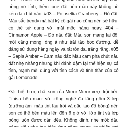
hồng nữ tính, thêm tone đất nên màu này không hề
kén da chút nào. #03 – Poinsettia Cranberry – Đỏ đất:
Màu sắc trendy mà bất kỳ cô gái nào cũng nên sở hữu,
có thể sử dụng với mặt mộc hàng ngày. #04 –
Cinnamon Apple – Đỏ nâu đất: Màu son mang lại đôi
môi căng mọng, óng ả như trái táo bọc đường, dễ
dàng sử dụng hàng ngày và rất tôn da, trắng răng. #05
– Sepia Amber – Cam nâu đất: Màu cam pha chút nâu
đất nhẹ nhàng nhưng khi đánh đậm lại thể hiện sự cá
tính, mạnh mẽ, đúng với tính cách và tinh thần của cô
gái Lemonade.
Đặc biệt hơn, chất son của Mirror Mirror vượt trội bởi:
Finish bền màu: với công nghệ đa tầng gồm 3 lớp
(dưỡng ẩm, màu tint lâu trôi và dầu tạo độ bóng) nên
son có thể bền màu lên đến 6 giờ với lớp tint và lớp
bóng luôn được dàn đều. Không dính, nhẹ môi: dầu