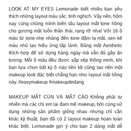
LOOK AT MY EYES Lemonade biết nhiều bạn yêu
thích những layout màu sắc, tinh nghịch. Vậy nên, hôm
nay cùng chúng mình biến tấu layout mắt tone hồng
cho gương mặt luôn thần thái, rạng rỡ nha! Với 16 ô
màu từ tone nhẹ nhàng đến tone đậm lạ mắt, xen kẽ
màu nhũ tạo hiệu ứng lấp lánh. Bảng mắt Aesthetic
thích hợp để sử dụng hàng ngày mà vẫn đủ gây ấn
tượng. Mỗi ô màu đều được sắp xếp thông minh, khi
bạn lựa chọn bất kỳ ô nào liền kề cũng tạo nên một
makeup look đặc biệt chẳng hạn như layout mắt hồng
này. #easymakeup #makeupdedang
MAKEUP MẮT CÚN VÀ MẮT CÁO Không phải tự
nhiên mà các chị em lại đam mê makeup, bởi cùng sử
dụng những sản phẩm giống nhau nhưng chỉ cần
khác kỹ thuật, bạn đã có 2 layout makeup hoàn toàn
khác biệt. Lemonade gợi ý cho bạn 2 dáng mắt dễ