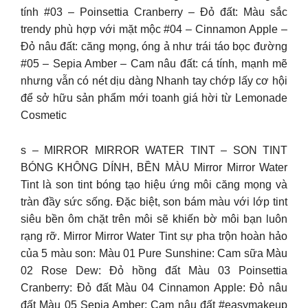
tính #03 – Poinsettia Cranberry – Đỏ đất: Màu sắc
trendy phù hợp với mặt mộc #04 – Cinnamon Apple –
Đỏ nâu đất: căng mọng, óng ả như trái táo bọc đường
#05 – Sepia Amber – Cam nâu đất: cá tính, mạnh mẽ
nhưng vẫn có nét dịu dàng Nhanh tay chớp lấy cơ hội
để sở hữu sản phẩm mới toanh giá hời từ Lemonade
Cosmetic
s – MIRROR MIRROR WATER TINT – SON TINT
BÓNG KHÔNG DÍNH, BỀN MÀU Mirror Mirror Water
Tint là son tint bóng tạo hiệu ứng môi căng mọng và
tràn đầy sức sống. Đặc biệt, son bám màu với lớp tint
siêu bền ôm chặt trên môi sẽ khiến bờ môi bạn luôn
rạng rỡ. Mirror Mirror Water Tint sự pha trộn hoàn hảo
của 5 màu son: Màu 01 Pure Sunshine: Cam sữa Màu
02 Rose Dew: Đỏ hồng đất Màu 03 Poinsettia
Cranberry: Đỏ đất Màu 04 Cinnamon Apple: Đỏ nâu
đất Màu 05 Sepia Amber: Cam nâu đất #easymakeup