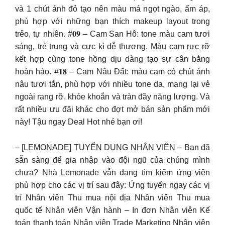
và 1 chút ánh đỏ tạo nên màu má ngọt ngào, ấm áp,
phù hợp với những bạn thích makeup layout trong
trẻo, tự nhiên. #𝟎𝟗 – Cam San Hô: tone màu cam tươi
sáng, trẻ trung và cực kì dễ thương. Màu cam rực rỡ
kết hợp cùng tone hồng dịu dàng tạo sự cân bằng
hoàn hảo. #𝟏𝟖 – Cam Nâu Đất: màu cam có chút ánh
nâu tươi tắn, phù hợp với nhiều tone da, mang lại vẻ
ngoài rạng rỡ, khỏe khoắn và tràn đầy năng lượng. Và
rất nhiều ưu đãi khác cho đợt mở bán sản phẩm mới
này! Tậu ngay Deal Hot nhé bạn ơi!
– [LEMONADE] TUYỂN DỤNG NHÂN VIÊN – Bạn đã
sẵn sàng để gia nhập vào đội ngũ của chúng mình
chưa? Nhà Lemonade vẫn đang tìm kiếm ứng viên
phù hợp cho các vị trí sau đây: Ứng tuyển ngay các vị
trí Nhân viên Thu mua nội địa Nhân viên Thu mua
quốc tế Nhân viên Vận hành – In đơn Nhân viên Kế
toán thanh toán Nhân viên Trade Marketing Nhân viên