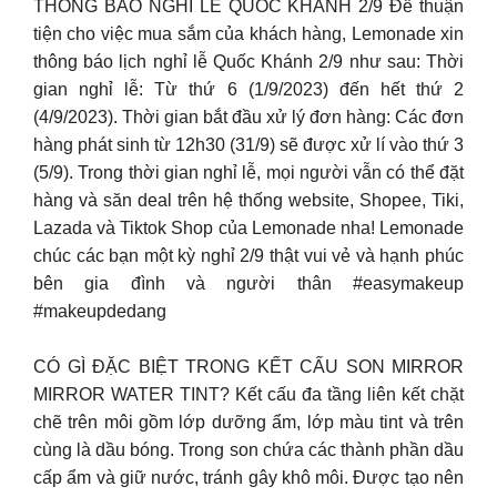
THÔNG BÁO NGHỈ LỄ QUỐC KHÁNH 2/9 Để thuận
tiện cho việc mua sắm của khách hàng, Lemonade xin
thông báo lịch nghỉ lễ Quốc Khánh 2/9 như sau: Thời
gian nghỉ lễ: Từ thứ 6 (1/9/2023) đến hết thứ 2
(4/9/2023). Thời gian bắt đầu xử lý đơn hàng: Các đơn
hàng phát sinh từ 12h30 (31/9) sẽ được xử lí vào thứ 3
(5/9). Trong thời gian nghỉ lễ, mọi người vẫn có thể đặt
hàng và săn deal trên hệ thống website, Shopee, Tiki,
Lazada và Tiktok Shop của Lemonade nha! Lemonade
chúc các bạn một kỳ nghỉ 2/9 thật vui vẻ và hạnh phúc
bên gia đình và người thân #easymakeup
#makeupdedang
CÓ GÌ ĐẶC BIỆT TRONG KẾT CẤU SON MIRROR
MIRROR WATER TINT? Kết cấu đa tầng liên kết chặt
chẽ trên môi gồm lớp dưỡng ẩm, lớp màu tint và trên
cùng là dầu bóng. Trong son chứa các thành phần dầu
cấp ẩm và giữ nước, tránh gây khô môi. Được tạo nên