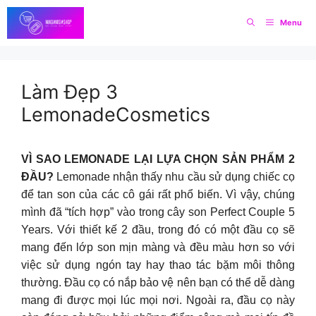
Skip
Menu
to
content
Làm Đẹp 3
LemonadeCosmetics
VÌ SAO LEMONADE LẠI LỰA CHỌN SẢN PHẨM 2
ĐẦU?
Lemonade nhận thấy nhu cầu sử dụng chiếc cọ
để tan son của các cô gái rất phổ biến. Vì vậy, chúng
mình đã “tích hợp” vào trong cây son Perfect Couple 5
Years. Với thiết kế 2 đầu, trong đó có một đầu cọ sẽ
mang đến lớp son mịn màng và đều màu hơn so với
việc sử dụng ngón tay hay thao tác bặm môi thông
thường. Đầu cọ có nắp bảo vệ nên bạn có thể dễ dàng
mang đi được mọi lúc mọi nơi. Ngoài ra, đầu cọ này