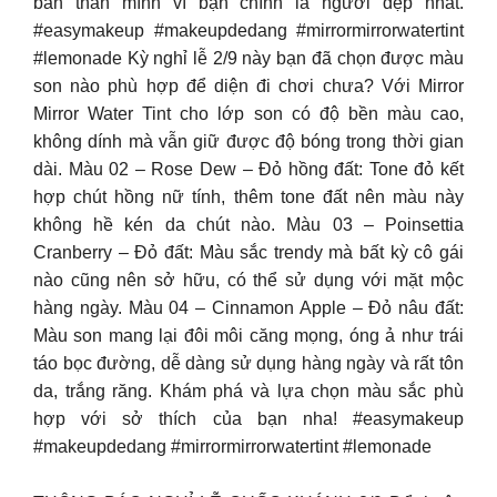
bản thân mình vì bạn chính là người đẹp nhất.
#easymakeup #makeupdedang #mirrormirrorwatertint
#lemonade Kỳ nghỉ lễ 2/9 này bạn đã chọn được màu
son nào phù hợp để diện đi chơi chưa? Với Mirror
Mirror Water Tint cho lớp son có độ bền màu cao,
không dính mà vẫn giữ được độ bóng trong thời gian
dài. Màu 02 – Rose Dew – Đỏ hồng đất: Tone đỏ kết
hợp chút hồng nữ tính, thêm tone đất nên màu này
không hề kén da chút nào. Màu 03 – Poinsettia
Cranberry – Đỏ đất: Màu sắc trendy mà bất kỳ cô gái
nào cũng nên sở hữu, có thể sử dụng với mặt mộc
hàng ngày. Màu 04 – Cinnamon Apple – Đỏ nâu đất:
Màu son mang lại đôi môi căng mọng, óng ả như trái
táo bọc đường, dễ dàng sử dụng hàng ngày và rất tôn
da, trắng răng. Khám phá và lựa chọn màu sắc phù
hợp với sở thích của bạn nha! #easymakeup
#makeupdedang #mirrormirrorwatertint #lemonade