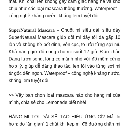
mắt. Khi chải lên không gây cảm giác nặng nề và khó
chịu như các loại mascara thông thường. Waterproof –
công nghệ kháng nước, kháng lem tuyệt đối.
𝐒𝐮𝐩𝐞𝐫𝐍𝐚𝐭𝐮𝐫𝐚𝐥 𝐌𝐚𝐬𝐜𝐚𝐫𝐚 – Chuốt mi siêu dài, siêu dày
SuperNatural Mascara giúp đôi mi dày tối đa gấp 10
lần và không hề bết dính, vón cục, tơi rời từng sợi mi.
Khả năng giữ độ cong cho mi suốt 12 giờ. Đầu chải:
Dạng lượn sóng, lông cọ mảnh nhỏ với độ mềm cứng
hợp lý, giúp dễ dàng thao tác, len lỏi vào từng sợi mi
từ gốc đến ngọn. Waterproof – công nghệ kháng nước,
kháng lem tuyệt đối.
>> Vậy bạn chọn loại mascara nào cho hàng mi của
mình, chia sẻ cho Lemonade biết nhé!
HÀNG MI TƠI DÀI SẼ TẠO HIỆU ỨNG GÌ? Mắt to
hơn: do “ăn gian” 1 chút khi kẹp mi để đường chân mi