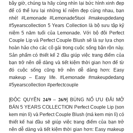
bây giờ, chúng ta hãy cùng nhìn lại bức hình xinh đẹp
để có thể lưu lại những kỉ niệm đẹp cùng nhau, bạn
nhé! #Lemonade #Lemonade5tuoi #makeupdedang
#5yearscollection 5 Years Collection là bộ sưu tập kỷ
niệm 5 năm tuổi của Lemonade. Với bộ đôi Perfect
Couple Lip và Perfect Couple Blush sẽ là sự lựa chọn
hoàn hảo cho các cô gái trong cuộc sống bận rộn này.
Sản phẩm có thiết kế 2 đầu giúp việc trang điểm của
bạn trở nên dễ dàng và tiết kiệm thời gian hơn để từ
đó cuộc sống cũng trở nên dễ dàng hơn: Easy
makeup – Easy life. #Lemonade #makeupdedang
#5yearscollection #perfectcouple
[ĐỘC QUYỀN 𝟐𝟒/𝟗 – 𝟐𝟔/𝟗] BÙNG NỔ ƯU ĐÃI MỞ
BÁN 5 YEARS COLLECTION Perfect Couple Lip (son
kem mịn lì) và Perfect Couple Blush (má kem mịn lì) có
thiết kế hai đầu sẽ giúp việc trang điểm của bạn trở
nên dễ dàng và tiết kiệm thời gian hơn: Easy makeup