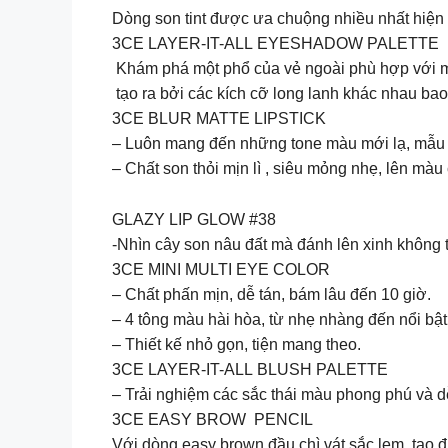
Dòng son tint được ưa chuộng nhiều nhất hiện n
3CE LAYER-IT-ALL EYESHADOW PALETTE
️ Khám phá một phổ của vẻ ngoài phù hợp với m
tạo ra bởi các kích cỡ long lanh khác nhau bao 
3CE BLUR MATTE LIPSTICK
– Luôn mang đến những tone màu mới lạ, mẫu m
– Chất son thỏi mịn lì , siêu mỏng nhẹ, lên mà
GLAZY LIP GLOW #38
-Nhìn cây son nâu đất mà đánh lên xinh không
3CE MINI MULTI EYE COLOR
– Chất phấn mịn, dễ tán, bám lâu đến 10 giờ.
– 4 tông màu hài hòa, từ nhẹ nhàng đến nổi bật
– Thiết kế nhỏ gọn, tiện mang theo.
3CE LAYER-IT-ALL BLUSH PALETTE
– Trải nghiệm các sắc thái màu phong phú và dễ
3CE EASY BROW PENCIL
Với dòng easy brown đầu chì vát sắc lẹm, tạo đ