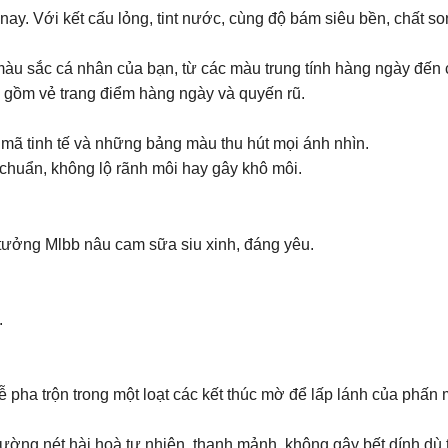
ay. Với kết cấu lỏng, tint nước, cùng độ bám siêu bền, chất s
àu sắc cá nhân của bạn, từ các màu trung tính hàng ngày đến 
gồm vẻ trang điểm hàng ngày và quyến rũ. ​ ​
ã tinh tế và những bảng màu thu hút mọi ánh nhìn.
u chuẩn, không lộ rãnh môi hay gây khô môi.
 tưởng Mlbb nâu cam sữa siu xinh, đáng yêu.
.
 pha trộn trong một loạt các kết thúc mờ để lấp lánh của phấn 
ường nét hài hoà tự nhiên, thanh mảnh, không gây bết dính dù tô