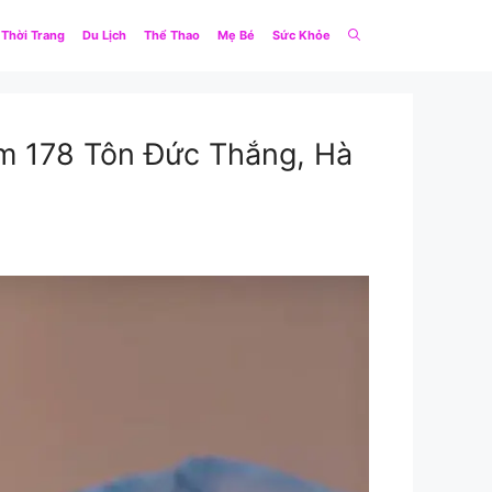
Thời Trang
Du Lịch
Thể Thao
Mẹ Bé
Sức Khỏe
m 178 Tôn Đức Thắng, Hà