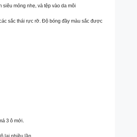
on siêu mỏng nhẹ, và tệp vào da môi
các sắc thái rực rỡ. Độ bóng đầy màu sắc được
má 3 ô mới.
 lại nhiều lần.