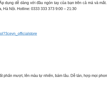
Áp dụng dễ dàng với đầu ngón tay của bạn trên cả má và mắt. 
, Hà Nội.
️ Hotline: 0333 333 373️ 9:00 – 21:30
kol?3cevn_officialstore
 phấn mượt, lên màu tự nhiên, bám lâu. Dễ tán, hợp mọi phong