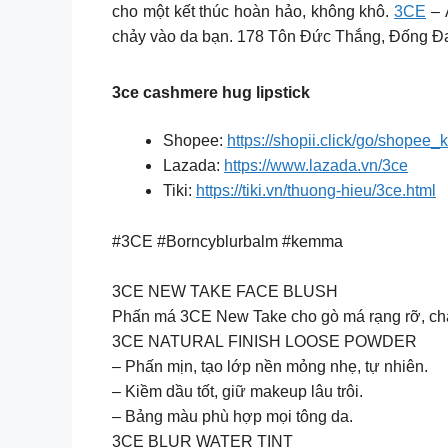
cho một kết thúc hoàn hảo, không khô.
3CE
– 
chảy vào da bạn. ​️178 Tôn Đức Thắng, Đống Đa
3ce cashmere hug lipstick
Shopee:
https://shopii.click/go/shopee_
Lazada:
https://www.lazada.vn/3ce
Tiki:
https://tiki.vn/thuong-hieu/3ce.html
#3CE #Borncyblurbalm #kemma
3CE NEW TAKE FACE BLUSH
Phấn má 3CE New Take cho gò má rạng rỡ, chất
3CE NATURAL FINISH LOOSE POWDER
– Phấn mịn, tạo lớp nền mỏng nhẹ, tự nhiên.
– Kiềm dầu tốt, giữ makeup lâu trôi.
– Bảng màu phù hợp mọi tông da.
3CE BLUR WATER TINT