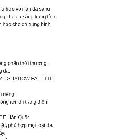
hù hợp với làn da sáng
ng cho da sáng trung tính
n hảo cho da trung bình
ồng phấn thời thượng.
g da.
EYE SHADOW PALETTE
i riêng.
ông rơi khi trang điểm.
 3CE Hàn Quốc.
ặt, phù hợp mọi loại da.
ày.