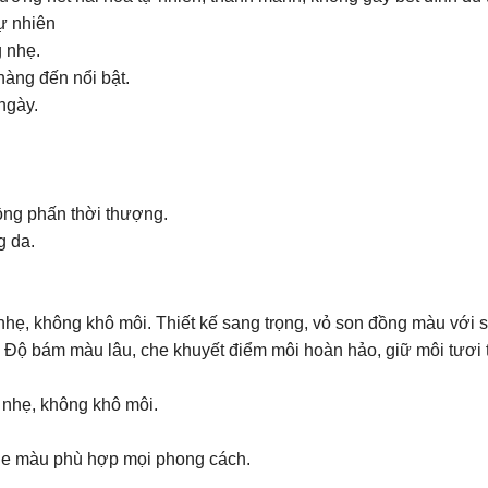
ự nhiên
 nhẹ.
hàng đến nổi bật.
ngày.
ồng phấn thời thượng.
g da.
hẹ, không khô môi. Thiết kế sang trọng, vỏ son đồng màu với s
a. Độ bám màu lâu, che khuyết điểm môi hoàn hảo, giữ môi tươi 
 nhẹ, không khô môi.
one màu phù hợp mọi phong cách.