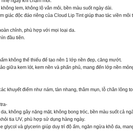
p nhẹ ngay khi chạm môi.
 không lem, không lộ vân môi, bền màu suốt ngày dài.
ảm giác độc đáo riêng của Cloud Lip Tint giúp thao tác viền môi 
 hoàn chỉnh, phù hợp với mọi loại da.
ìn đầu tiên.
hẩm không thể thiếu để tạo nên 1 lớp nền đẹp, căng mướt.️
ảo giữa kem lót, kem nền và phấn phủ, mang đến lớp nền mỏng n
ác khuyết điểm như nám, tàn nhang, thâm mụn, lỗ chân lông to
tra-
 da, không gây nặng mặt, không bong tróc, bền màu suốt cả ngà
hỏi tia UV, phù hợp sử dụng hàng ngày.
lycol và glycerin giúp duy trì độ ẩm, ngăn ngừa khô da, mang 