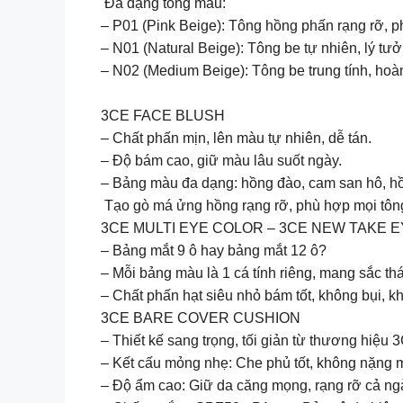
Đa dạng tông màu:
– P01 (Pink Beige): Tông hồng phấn rạng rỡ, p
– N01 (Natural Beige): Tông be tự nhiên, lý tưở
– N02 (Medium Beige): Tông be trung tính, hoà
3CE FACE BLUSH
– Chất phấn mịn, lên màu tự nhiên, dễ tán.
– Độ bám cao, giữ màu lâu suốt ngày.
– Bảng màu đa dạng: hồng đào, cam san hô, h
Tạo gò má ửng hồng rạng rỡ, phù hợp mọi tôn
3CE MULTI EYE COLOR – 3CE NEW TAKE 
– Bảng mắt 9 ô hay bảng mắt 12 ô?
– Mỗi bảng màu là 1 cá tính riêng, mang sắc thá
– Chất phấn hạt siêu nhỏ bám tốt, không bụi, kh
3CE BARE COVER CUSHION
– Thiết kế sang trọng, tối giản từ thương hiệu
– Kết cấu mỏng nhẹ: Che phủ tốt, không nặng m
– Độ ẩm cao: Giữ da căng mọng, rạng rỡ cả ng