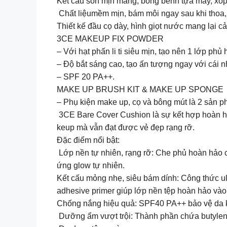
️Kết cấu son mịn màng, bồng bềnh tựa mây, xố
️ Chất liệumềm mịn, bám môi ngay sau khi thoa,
️Thiết kế đầu cọ dày, hình giọt nước mang lại c
3CE MAKEUP FIX POWDER
– Với hạt phấn li ti siêu mịn, tạo nên 1 lớp phủ
– Độ bắt sáng cao, tạo ấn tượng ngay với cái nh
– SPF 20 PA++.
MAKE UP BRUSH KIT & MAKE UP SPONGE
– Phụ kiện make up, cọ và bông mút là 2 sản p
️ 3CE Bare Cover Cushion là sự kết hợp hoàn h
keup mà vẫn đạt được vẻ đẹp rạng rỡ.
Đặc điểm nổi bật:
Lớp nền tự nhiên, rạng rỡ: Che phủ hoàn hảo c
ứng glow tự nhiên.
Kết cấu mỏng nhẹ, siêu bám dính: Công thức ul
adhesive primer giúp lớp nền tệp hoàn hảo vào
️Chống nắng hiệu quả: SPF40 PA++ bảo vệ da k
Dưỡng ẩm vượt trội: Thành phần chứa butylene g