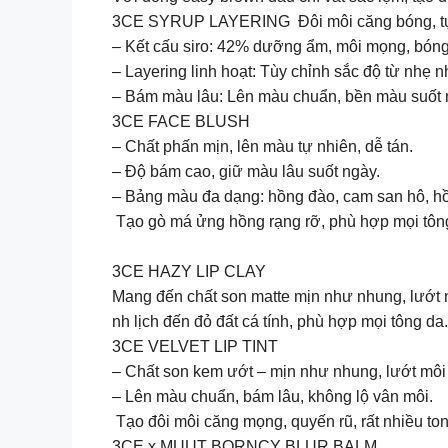
3CE SYRUP LAYERING Đôi môi căng bóng, t
– Kết cấu siro: 42% dưỡng ẩm, môi mọng, bóng
– Layering linh hoạt: Tùy chỉnh sắc độ từ nhẹ n
– Bám màu lâu: Lên màu chuẩn, bền màu suốt 
3CE FACE BLUSH
– Chất phấn mịn, lên màu tự nhiên, dễ tán.
– Độ bám cao, giữ màu lâu suốt ngày.
– Bảng màu đa dạng: hồng đào, cam san hô, h
Tạo gò má ửng hồng rạng rỡ, phù hợp mọi tôn
3CE HAZY LIP CLAY
Mang đến chất son matte mịn như nhung, lướt n
nh lịch đến đỏ đất cá tính, phù hợp mọi tông d
3CE VELVET LIP TINT
– Chất son kem ướt – mịn như nhung, lướt môi
– Lên màu chuẩn, bám lâu, không lộ vân môi.
Tạo đôi môi căng mọng, quyến rũ, rất nhiều t
3CE x MUUT BORNCY BLUR BALM