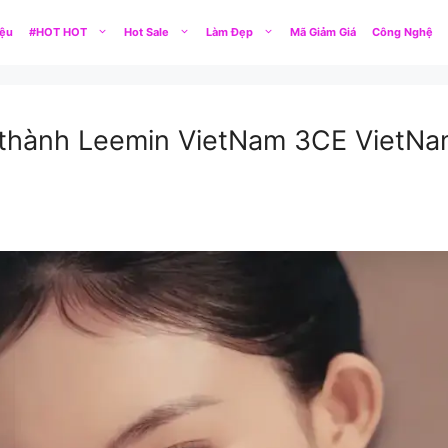
iệu
#HOT HOT
Hot Sale
Làm Đẹp
Mã Giảm Giá
Công Nghệ
 thành Leemin VietNam 3CE VietNa