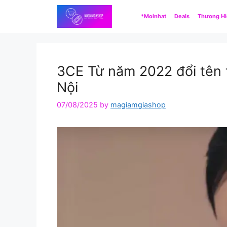
Skip
*Moinhat
Deals
Thương H
to
content
3CE Từ năm 2022 đổi tên
Nội
07/08/2025
by
magiamgiashop