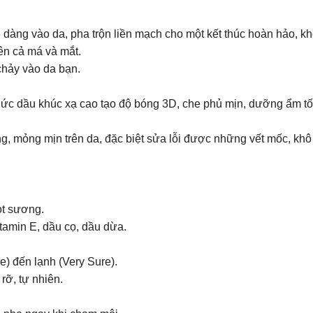
 dàng vào da, pha trộn liền mạch cho một kết thúc hoàn hảo, k
ên cả má và mắt.
hảy vào da bạn. ​
thức dầu khúc xạ cao tạo độ bóng 3D, che phủ mịn, dưỡng ẩm tốt
g, mỏng mịn trên da, đặc biệt sửa lỗi được những vết mốc, khô 
ọt sương.
tamin E, dầu cọ, dầu dừa.
) đến lạnh (Very Sure).
rỡ, tự nhiên.