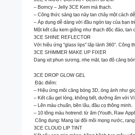
– Borncy – Jelly 3CE Kem má thạch.
– Công thức sáng tạo này tan chảy một cách dễ
– Áp dụng dễ dàng với đầu ngón tay của bạn tr
️Một kết cấu kem giống như thạch độc đáo, tan c
3CE SHINE REFLECTOR
Với hiệu ứng “glass lips” lấp lánh 360°. Công 
3CE SHIMMER MAKE UP FIXER
️Dạng xịt phun sương, nhẹ mặt, tạo độ căng bón
3CE DROP GLOW GEL
Đặc điểm:
– Hiệu ứng môi căng bóng 3D, óng ánh như gi
– Kết cấu gel lỏng, không bết, dưỡng ẩm với Vi
– Lên màu chuẩn, bền lâu, đầu cọ thông minh.
– 10 tông màu hotrend: từ ấm (Youth, Raw Apple
Công dụng: Mang lại đôi môi mọng nước, rạng 
3CE CLOUD LIP TINT