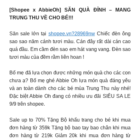
[Shopee x AbbieOh] SĂN QUÀ ĐỈNH – MANG
TRUNG THU VỀ CHO BÉ!!!
Săn sale lớn tại
shopee.vn?28969nw
Chiếc đèn ông
sao sao năm cánh tươi màu. Cán đây rất dài cán cao
quá đầu. Em cầm đèn sao em hát vang vang. Đèn sao
tươi màu của đềm rằm liên hoan !
Bố mẹ đã lựa chọn được những món quà cho các con
chưa ạ? Bố mẹ ghé Abbie Oh lựa món quà đáng yêu
và an toàn dành cho các bé mùa Trung Thu này nhé!
Đặc biệt Abbie Oh đang có nhiều ưu đãi SIÊU SA LE
9/9 trên shopee.
Sale up to 70% Tặng Bộ khẩu trang cho bé khi mua
đơn hàng từ 359k Tặng bộ bao tay bao chân khi mua
đơn hàng từ 219k Giảm 20k khi mua đơn hàng từ