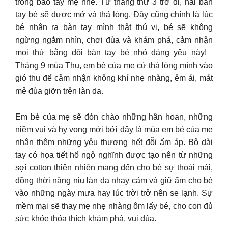
trong bao tay mẹ nhé. Từ tháng thứ 3 trở đi, hai bàn
tay bé sẽ được mở và thả lỏng. Đây cũng chính là lúc
bé nhận ra bàn tay mình thật thú vị, bé sẽ không
ngừng ngắm nhìn, chơi đùa và khám phá, cảm nhận
mọi thứ bằng đôi bàn tay bé nhỏ đáng yêu này!
Tháng 9 mùa Thu, em bé của mẹ cứ thả lòng mình vào
gió thu để cảm nhận không khí nhẹ nhàng, êm ái, mát
mẻ đùa giỡn trên làn da.
Em bé của mẹ sẽ đón chào những hân hoan, những
niềm vui và hy vọng mới bởi đây là mùa em bé của mẹ
nhận thêm những yêu thương hết đỗi ấm áp. Bộ dài
tay có họa tiết hổ ngộ nghĩnh được tạo nên từ những
sợi cotton thiên nhiên mang đến cho bé sự thoải mái,
đồng thời nâng niu làn da nhạy cảm và giữ ấm cho bé
vào những ngày mưa hay lúc trời trở nên se lạnh. Sự
mềm mại sẽ thay mẹ nhẹ nhàng ôm lấy bé, cho con đủ
sức khỏe thỏa thích khám phá, vui đùa.