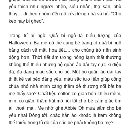
yêu thích như người nhện, siêu nhân, thợ săn, phù
thủy… đi theo nhóm đến gõ cửa từng nhà và hỏi “Cho
kẹo hay bị ghẹo”.
Trang trí bí ngô: Quả bí ngô là biểu tượng của
Halloween. Ba mẹ có thể cùng bé trang trí quả bí ngô
bằng cách vẽ mặt, họa tiết,… cho chúng trở nên sinh
động hơn. Thời tiết ẩm ương nóng lạnh thất thường
không thể thiếu những bộ quần áo dài tay cực kì điệu
đà, đa dạng màu sắc cho bé. Một bộ quần áo dài tay
thiết kế vai bèo đáng yêu, màu sắc tươi tắn giúp công
chúa nhỏ nhà mình càng thêm dễ thương nổi bật ba
mẹ thấy sao? Chất liệu cotton co giãn bốn chiều mềm,
mịn, co giãn, thấm hút mồ hôi tốt cho bé cảm giác êm
ái, thoải mái. Mẹ nhớ ghé Abbie Oh mua sắm cho bé
yêu nha! Đông tới, chắc hẳn áo khoác là item không
thể thiếu trong tủ đồ của các bé phải không ba mẹ?