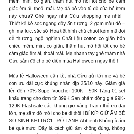
mềm, mịn, co giãn, thấm hút mồ hôi tốt cho bé cảm
giác êm ái, thoải mái. Mẹ đã bỏ vào tủ đồ của bé item
này chưa? Ghé ngay nhà Cừu shopping mẹ nhé!
Thiết kế kẻ sọc ngang đầy ấn tượng, 2 gam màu đỏ –
ghi ma lực, sặc sỡ Họa tiết hình chú chuột kèm mũ đội
dễ thương, ngộ nghĩnh Chất liệu cotton co giãn bốn
chiều mềm, mịn, co giãn, thấm hút mồ hôi tốt cho bé
cảm giác êm ái, thoải mái. Mẹ nhanh tay ghé thăm nhà
Cừu sắm đồ cho bé diện mùa Halloween ngay thôi!
Mùa lễ Halloween cận kề, nhà Cừu gửi tới mẹ và bé
con ưu đãi cực khủng nhân dịp 25/10 này: Giảm giá
lên đến 70% Super Voucher 100K – 50K Tặng 01 set
khẩu trang cho đơn từ 399K Sản phẩm đồng giá 99K-
129K Flashsale các khung giờ vàng Tranh thủ ưu đãi
lớn, mẹ sắm đồ mới cho bé đi thôi!! BÍ KÍP GIỮ ẤM BÉ
SƠ SINH KHI TRỜI TRỞ LẠNH Abbieoh Không ủ ấm
bé quá mức: Đây là cách giữ ấm không đúng, không