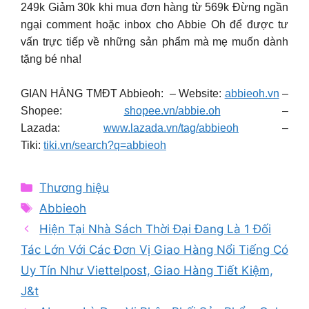
249k Giảm 30k khi mua đơn hàng từ 569k Đừng ngần
ngại comment hoặc inbox cho Abbie Oh để được tư
vấn trực tiếp về những sản phẩm mà mẹ muốn dành
tặng bé nha!
GIAN HÀNG TMĐT Abbieoh: – Website:
abbieoh.vn
–
Shopee:
shopee.vn/abbie.oh
–
Lazada:
www.lazada.vn/tag/abbieoh
–
Tiki:
tiki.vn/search?q=abbieoh
Categories
Thương hiệu
Tags
Abbieoh
Hiện Tại Nhà Sách Thời Đại Đang Là 1 Đối
Tác Lớn Với Các Đơn Vị Giao Hàng Nổi Tiếng Có
Uy Tín Như Viettelpost, Giao Hàng Tiết Kiệm,
J&t