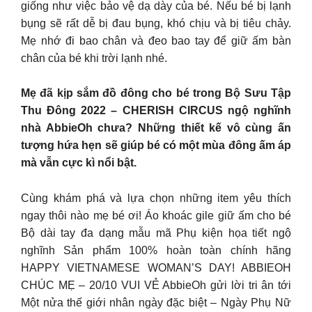
giống như việc bảo vệ dạ dày của bé. Nếu bé bị lạnh
bụng sẽ rất dễ bị đau bụng, khó chịu và bị tiêu chảy.
Mẹ nhớ đi bao chân và đeo bao tay để giữ ấm bàn
chân của bé khi trời lạnh nhé.
Mẹ đã kịp sắm đồ đông cho bé trong Bộ Sưu Tập
Thu Đông 2022 – CHERISH CIRCUS ngộ nghĩnh
nhà AbbieOh chưa? Những thiết kế vô cùng ấn
tượng hứa hẹn sẽ giúp bé có một mùa đông ấm áp
mà vẫn cực kì nổi bật.
Cùng khám phá và lựa chọn những item yêu thích
ngay thôi nào mẹ bé ơi! Áo khoác gile giữ ấm cho bé
Bộ dài tay đa dạng mẫu mã Phụ kiện họa tiết ngộ
nghĩnh Sản phẩm 100% hoàn toàn chính hãng
HAPPY VIETNAMESE WOMAN’S DAY! ABBIEOH
CHÚC MẸ – 20/10 VUI VẺ AbbieOh gửi lời tri ân tới
Một nửa thế giới nhân ngày đặc biệt – Ngày Phụ Nữ