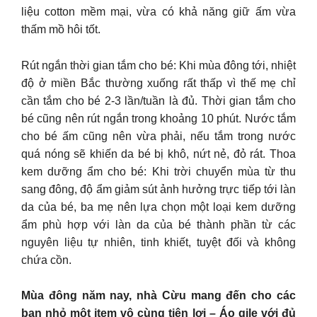
liệu cotton mềm mại, vừa có khả năng giữ ấm vừa
thấm mồ hôi tốt.
Rút ngắn thời gian tắm cho bé: Khi mùa đông tới, nhiệt
độ ở miền Bắc thường xuống rất thấp vì thế mẹ chỉ
cần tắm cho bé 2-3 lần/tuần là đủ. Thời gian tắm cho
bé cũng nên rút ngắn trong khoảng 10 phút. Nước tắm
cho bé ấm cũng nên vừa phải, nếu tắm trong nước
quá nóng sẽ khiến da bé bị khô, nứt nẻ, đỏ rát. Thoa
kem dưỡng ẩm cho bé: Khi trời chuyển mùa từ thu
sang đông, độ ẩm giảm sút ảnh hưởng trực tiếp tới làn
da của bé, ba mẹ nên lựa chọn một loại kem dưỡng
ẩm phù hợp với làn da của bé thành phần từ các
nguyên liệu tự nhiên, tinh khiết, tuyệt đối và không
chứa cồn.
Mùa đông năm nay, nhà Cừu mang đến cho các
bạn nhỏ một item vô cùng tiện lợi – Áo gile với đủ