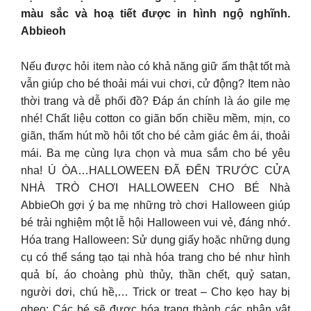
màu sắc và hoạ tiết được in hình ngộ nghĩnh.
Abbieoh
Nếu được hỏi item nào có khả năng giữ ấm thật tốt mà
vẫn giúp cho bé thoải mái vui chơi, cử động? Item nào
thời trang và dễ phối đồ? Đáp án chính là áo gile mẹ
nhé! Chất liệu cotton co giãn bốn chiều mềm, mịn, co
giãn, thấm hút mồ hôi tốt cho bé cảm giác êm ái, thoải
mái. Ba mẹ cùng lựa chọn và mua sắm cho bé yêu
nha! Ú ÒA…HALLOWEEN ĐÃ ĐẾN TRƯỚC CỬA
NHÀ TRÒ CHƠI HALLOWEEN CHO BÉ Nhà
AbbieOh gợi ý ba mẹ những trò chơi Halloween giúp
bé trải nghiệm một lễ hội Halloween vui vẻ, đáng nhớ.
Hóa trang Halloween: Sử dụng giấy hoặc những dụng
cụ có thể sáng tạo tại nhà hóa trang cho bé như hình
quả bí, áo choàng phù thủy, thần chết, quỷ satan,
người dơi, chú hề,… Trick or treat – Cho kẹo hay bị
ghẹo: Các bé sẽ được hóa trang thành các nhân vật