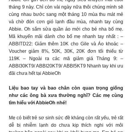
tháng 9 này. Chỉ còn vài ngày nữa thôi chúng mình sẽ
cùng nhau bước sang một tháng 10 mùa thu mát mẻ
và chờ đón cơn gió lạnh đầu mùa, nhanh tay cùng
Abbie. Oh sắm sửa quần áo mới cho bé nha bố mẹ.
Mã khuyến mãi dành cho bố mẹ nhanh tay nhất : –
ABBITD22: Giảm thêm 10K cho Gile và Áo khoác –
Voucher giảm 8%, 50K, 30K, 20K đơn tối thiểu từ
119K – Ngoài ra các mã giảm giá Tháng 9: –
ABBI30KT9/ ABBI20KT9/ ABBI5KT9 Nhanh tay khi ưu
đãi chưa hết tại AbbieOh
Liệu bao tay và bao chân còn quan trọng giống
như các ông bà xưa thường nghĩ? Các mẹ cùng
tìm hiểu với AbbieOh nhé!
Mẹ có biết trẻ sơ sinh sức đề kháng còn rất yếu, trẻ rất
dễ bị nhiễm lạnh do chưa kịp thích nghi với môi