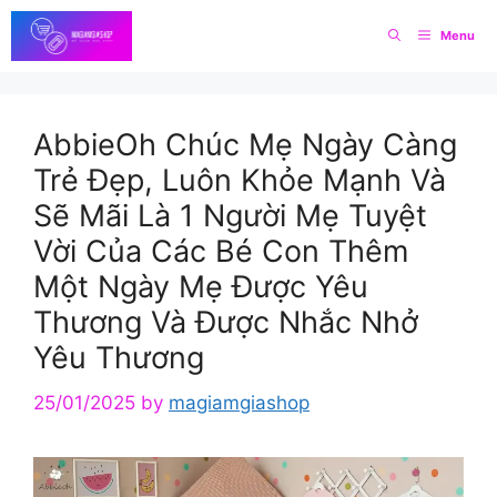
Skip
Menu
to
content
AbbieOh Chúc Mẹ Ngày Càng
Trẻ Đẹp, Luôn Khỏe Mạnh Và
Sẽ Mãi Là 1 Người Mẹ Tuyệt
Vời Của Các Bé Con Thêm
Một Ngày Mẹ Được Yêu
Thương Và Được Nhắc Nhở
Yêu Thương
25/01/2025
by
magiamgiashop