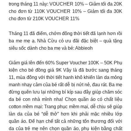
trong tháng 11 này: VOUCHER 10% – Giảm tối đa 20K
cho đơn từ 110K VOUCHER 10% – Giảm tối đa 30K
cho đơn từ 210K VOUCHER 11%
Tháng 11 đã điểm, chớm đông thời tiết đã lạnh hơn rồi
ba me mẹ ạ. Nhà Cừu có ưu đãi đặc biệt – quà tặng
siêu sốc dành cho ba mẹ và bé: Abbieoh
Giảm giá lên đến 60% Super Voucher 100K – 50K Phụ
kiện cho bé đồng giá 9K Vậy là đã bước sang tháng
11, mùa đông với thời tiết hanh khô khiến làn da mỏng
manh nhạy cảm của bé rất dễ bị nứt nẻ, đau rát. Ba mẹ
đừng quên lưu lại những bí kíp sau đây giúp chăm sóc
da bé con nhà mình nha! Chọn quần áo có chất liệu
cotton mềm mại: Trang phục mềm mại, dễ chịu sẽ giúp
làn da của bé “dễ thở” hơn khi phải mặc nhiều lớp
quần áo. Để hạn chế tất cả những tổn thương đối với
da của trẻ mẹ nên chọn quần áo, phụ kiện bằng chất