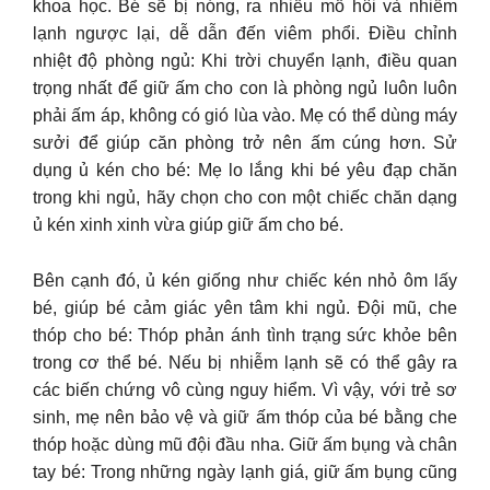
khoa học. Bé sẽ bị nóng, ra nhiều mồ hôi và nhiễm
lạnh ngược lại, dễ dẫn đến viêm phổi. Điều chỉnh
nhiệt độ phòng ngủ: Khi trời chuyển lạnh, điều quan
trọng nhất để giữ ấm cho con là phòng ngủ luôn luôn
phải ấm áp, không có gió lùa vào. Mẹ có thể dùng máy
sưởi để giúp căn phòng trở nên ấm cúng hơn. Sử
dụng ủ kén cho bé: Mẹ lo lắng khi bé yêu đạp chăn
trong khi ngủ, hãy chọn cho con một chiếc chăn dạng
ủ kén xinh xinh vừa giúp giữ ấm cho bé.
Bên cạnh đó, ủ kén giống như chiếc kén nhỏ ôm lấy
bé, giúp bé cảm giác yên tâm khi ngủ. Đội mũ, che
thóp cho bé: Thóp phản ánh tình trạng sức khỏe bên
trong cơ thể bé. Nếu bị nhiễm lạnh sẽ có thể gây ra
các biến chứng vô cùng nguy hiểm. Vì vậy, với trẻ sơ
sinh, mẹ nên bảo vệ và giữ ấm thóp của bé bằng che
thóp hoặc dùng mũ đội đầu nha. Giữ ấm bụng và chân
tay bé: Trong những ngày lạnh giá, giữ ấm bụng cũng