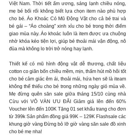
Việt Nam. Thời tiết ẩm ương, sáng lạnh chiều nóng,
mẹ bé bối rối không biết lựa chọn item nào phù hợp
cho bé. Áo Khoác Có Mũ Động Vật cho cả bé trai và
bé gái – “Áo choàng” xinh xỉu cho bé trong thời điểm
giao mùa này. Áo khoác luôn là item được ưa chuộng
nhờ khóa kéo tiện lợi, giúp bé thoải mái vận động, nô
đùa mà không lo trời trở nóng hay lạnh.
Thiết kế có mũ hình động vật dễ thương, chất liệu
cotton co giãn bốn chiều mềm, mịn, thấm hút mồ hôi tốt
cho bé cảm giác êm ái, thoải mái, hứa hẹn sẽ là iteam
không thể thiếu cho bé trong những ngày gió mùa về.
Mẹ đừng quên săn sale giữa tháng 15/10 cùng nhà
Cừu với VÔ VÀN ƯU ĐÃI Giảm giá lên đến 60%
Voucher lên đến 100K Tặng 01 set khẩu trang cho đơn
từ 399k Sản phẩm đồng giá 99K – 129K Flashsale các
khung giờ vàng Đừng bỏ lỡ giờ vàng săn sale đồ xinh
cho bé mẹ nha!