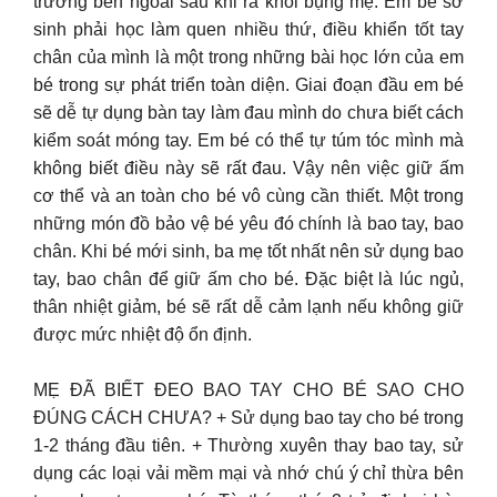
trường bên ngoài sau khi ra khỏi bụng mẹ. Em bé sơ
sinh phải học làm quen nhiều thứ, điều khiển tốt tay
chân của mình là một trong những bài học lớn của em
bé trong sự phát triển toàn diện. Giai đoạn đầu em bé
sẽ dễ tự dụng bàn tay làm đau mình do chưa biết cách
kiểm soát móng tay. Em bé có thể tự túm tóc mình mà
không biết điều này sẽ rất đau. Vậy nên việc giữ ấm
cơ thể và an toàn cho bé vô cùng cần thiết. Một trong
những món đồ bảo vệ bé yêu đó chính là bao tay, bao
chân. Khi bé mới sinh, ba mẹ tốt nhất nên sử dụng bao
tay, bao chân để giữ ấm cho bé. Đặc biệt là lúc ngủ,
thân nhiệt giảm, bé sẽ rất dễ cảm lạnh nếu không giữ
được mức nhiệt độ ổn định.
MẸ ĐÃ BIẾT ĐEO BAO TAY CHO BÉ SAO CHO
ĐÚNG CÁCH CHƯA? + Sử dụng bao tay cho bé trong
1-2 tháng đầu tiên. + Thường xuyên thay bao tay, sử
dụng các loại vải mềm mại và nhớ chú ý chỉ thừa bên