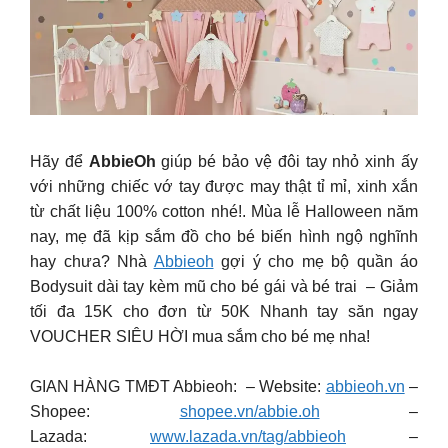
Hãy để
AbbieOh
giúp bé bảo vệ đôi tay nhỏ xinh ấy
với những chiếc vớ tay được may thật tỉ mỉ, xinh xắn
từ chất liệu 100% cotton nhé!. Mùa lễ Halloween năm
nay, mẹ đã kịp sắm đồ cho bé biến hình ngộ nghĩnh
hay chưa? Nhà
Abbieoh
gợi ý cho mẹ bộ quần áo
Bodysuit dài tay kèm mũ cho bé gái và bé trai
– Giảm
tối đa 15K cho đơn từ 50K Nhanh tay săn ngay
VOUCHER SIÊU HỜI mua sắm cho bé mẹ nha!
GIAN HÀNG TMĐT Abbieoh: – Website:
abbieoh.vn
–
Shopee:
shopee.vn/abbie.oh
–
Lazada:
www.lazada.vn/tag/abbieoh
–