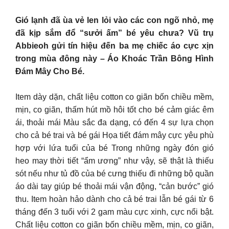
Gió lạnh đã ùa vẻ len lỏi vào các con ngõ nhỏ, mẹ
đã kịp sắm đổ “sưởi ấm” bé yêu chưa? Vũ trụ
Abbieoh gửi tín hiệu đến ba mẹ chiếc áo cực xịn
trong mùa đông này – Áo Khoác Trần Bông Hình
Đám Mây Cho Bé.
Item dày dặn, chất liệu cotton co giãn bốn chiều mềm,
mịn, co giãn, thấm hút mồ hôi tốt cho bé cảm giác êm
ái, thoải mái Màu sắc đa dạng, có đến 4 sự lựa chọn
cho cả bé trai và bé gái Họa tiết đám mây cực yêu phù
hợp với lứa tuổi của bé Trong những ngày đón gió
heo may thời tiết “ẩm ương” như vậy, sẽ thật là thiếu
sót nếu như tủ đồ của bé cưng thiếu đi những bộ quần
áo dài tay giúp bé thoải mái vận động, “cản bước” gió
thu. Item hoàn hảo dành cho cả bé trai lẫn bé gái từ 6
tháng đến 3 tuổi với 2 gam màu cực xinh, cực nổi bật.
Chất liệu cotton co giãn bốn chiều mềm, mịn, co giãn,