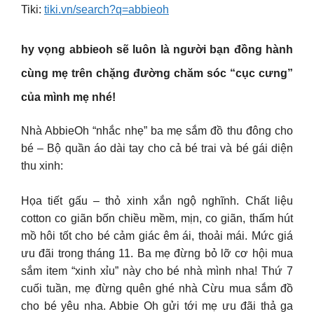
Tiki:
tiki.vn/search?q=abbieoh
hy vọng abbieoh sẽ luôn là người bạn đồng hành
cùng mẹ trên chặng đường chăm sóc “cục cưng”
của mình mẹ nhé!
Nhà AbbieOh “nhắc nhẹ” ba mẹ sắm đồ thu đông cho
bé – Bộ quần áo dài tay cho cả bé trai và bé gái diện
thu xinh:
Họa tiết gấu – thỏ xinh xắn ngộ nghĩnh. Chất liệu
cotton co giãn bốn chiều mềm, mịn, co giãn, thấm hút
mồ hôi tốt cho bé cảm giác êm ái, thoải mái. Mức giá
ưu đãi trong tháng 11. Ba mẹ đừng bỏ lỡ cơ hội mua
sắm item “xinh xỉu” này cho bé nhà mình nha! Thứ 7
cuối tuần, mẹ đừng quên ghé nhà Cừu mua sắm đồ
cho bé yêu nha. Abbie Oh gửi tới mẹ ưu đãi thả ga