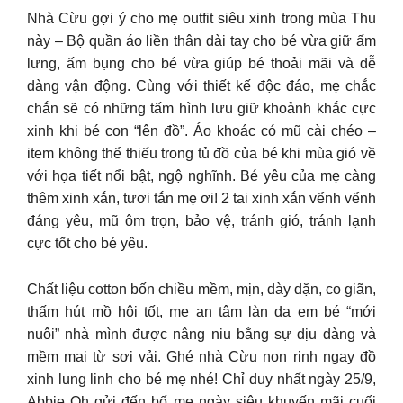
Nhà Cừu gợi ý cho mẹ outfit siêu xinh trong mùa Thu
này – Bộ quần áo liền thân dài tay cho bé vừa giữ ấm
lưng, ấm bụng cho bé vừa giúp bé thoải mãi và dễ
dàng vận động. Cùng với thiết kế độc đáo, mẹ chắc
chắn sẽ có những tấm hình lưu giữ khoảnh khắc cực
xinh khi bé con “lên đồ”. Áo khoác có mũ cài chéo –
item không thể thiếu trong tủ đồ của bé khi mùa gió về
với họa tiết nổi bật, ngộ nghĩnh. Bé yêu của mẹ càng
thêm xinh xắn, tươi tắn mẹ ơi! 2 tai xinh xắn vểnh vểnh
đáng yêu, mũ ôm trọn, bảo vệ, tránh gió, tránh lạnh
cực tốt cho bé yêu.
Chất liệu cotton bốn chiều mềm, mịn, dày dặn, co giãn,
thấm hút mồ hôi tốt, mẹ an tâm làn da em bé “mới
nuôi” nhà mình được nâng niu bằng sự dịu dàng và
mềm mại từ sợi vải. Ghé nhà Cừu non rinh ngay đồ
xinh lung linh cho bé mẹ nhé! Chỉ duy nhất ngày 25/9,
Abbie Oh gửi đến bố mẹ ngày siêu khuyến mãi cuối