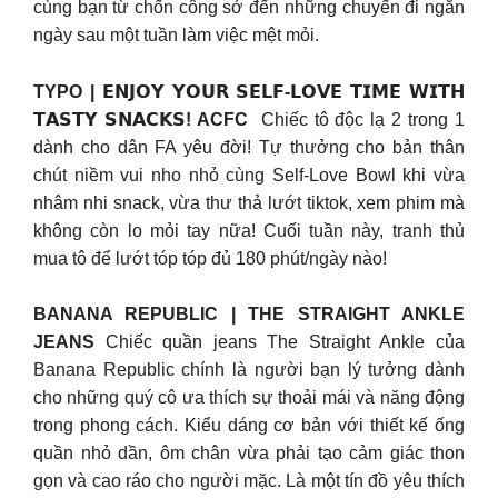
cùng bạn từ chốn công sở đến những chuyến đi ngắn
ngày sau một tuần làm việc mệt mỏi.
TYPO | 𝗘𝗡𝗝𝗢𝗬 𝗬𝗢𝗨𝗥 𝗦𝗘𝗟𝗙-𝗟𝗢𝗩𝗘 𝗧𝗜𝗠𝗘 𝗪𝗜𝗧𝗛
𝗧𝗔𝗦𝗧𝗬 𝗦𝗡𝗔𝗖𝗞𝗦! ACFC
Chiếc tô độc lạ 2 trong 1
dành cho dân FA yêu đời! Tự thưởng cho bản thân
chút niềm vui nho nhỏ cùng Self-Love Bowl khi vừa
nhâm nhi snack, vừa thư thả lướt tiktok, xem phim mà
không còn lo mỏi tay nữa! Cuối tuần này, tranh thủ
mua tô để lướt tóp tóp đủ 180 phút/ngày nào!
BANANA REPUBLIC | THE STRAIGHT ANKLE
JEANS
Chiếc quần jeans The Straight Ankle của
Banana Republic chính là người bạn lý tưởng dành
cho những quý cô ưa thích sự thoải mái và năng động
trong phong cách. Kiểu dáng cơ bản với thiết kế ống
quần nhỏ dần, ôm chân vừa phải tạo cảm giác thon
gọn và cao ráo cho người mặc. Là một tín đồ yêu thích