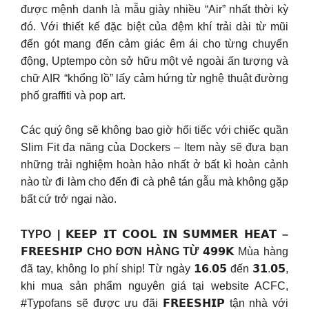
được mệnh danh là mẫu giày nhiều “Air” nhất thời kỳ
đó. Với thiết kế đặc biệt của đệm khí trải dài từ mũi
đến gót mang đến cảm giác êm ái cho từng chuyển
động, Uptempo còn sở hữu một vẻ ngoài ấn tượng và
chữ AIR “khổng lồ” lấy cảm hứng từ nghệ thuật đường
phố graffiti và pop art.
Các quý ông sẽ không bao giờ hối tiếc với chiếc quần
Slim Fit đa năng của Dockers – Item này sẽ đưa bạn
những trải nghiệm hoàn hảo nhất ở bất kì hoàn cảnh
nào từ đi làm cho đến đi cà phê tán gẫu mà không gặp
bất cứ trở ngại nào.
TYPO | 𝗞𝗘𝗘𝗣 𝗜𝗧 𝗖𝗢𝗢𝗟 𝗜𝗡 𝗦𝗨𝗠𝗠𝗘𝗥 𝗛𝗘𝗔𝗧 –
𝗙𝗥𝗘𝗘𝗦𝗛𝗜𝗣 CHO ĐƠN HÀNG TỪ 𝟰𝟵𝟵𝗞
Mùa hàng
đã tay, không lo phí ship! Từ ngày 𝟭𝟲.𝟬𝟱 đến 𝟯𝟭.𝟬𝟱,
khi mua sản phẩm nguyên giá tại website ACFC,
#Typofans sẽ được ưu đãi 𝗙𝗥𝗘𝗘𝗦𝗛𝗜𝗣 tận nhà với