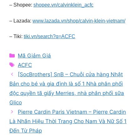
– Shopee:
shopee.vn/calvinklein_acfc
– Lazada:
www.lazada.vn/shop/calvin-klein-vietnam/
– Tiki:
tiki.vn/search?q=ACFC
Categories
Mã Giảm Giá
Tags
ACFC
[SocBrothers] SnB – Chuỗi cửa hàng Nhật
Bản cho bé và gia đình là số 1 Nhà phân phối
độc quyền tã giấy Merries, nhà phân phối sữa
Glico
Pierre Cardin Paris Vietnam – Pierre Cardin
Là Nhãn Hiệu Thời Trang Cho Nam Và Nữ Số 1
Đến Từ Pháp