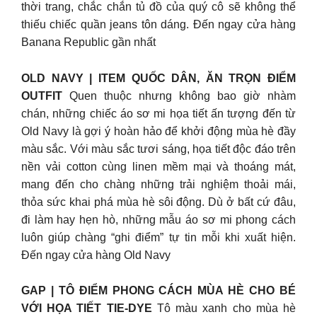
thời trang, chắc chắn tủ đồ của quý cô sẽ không thể
thiếu chiếc quần jeans tôn dáng. Đến ngay cửa hàng
Banana Republic gần nhất
OLD NAVY | ITEM QUỐC DÂN, ĂN TRỌN ĐIỂM
OUTFIT
Quen thuộc nhưng không bao giờ nhàm
chán, những chiếc áo sơ mi họa tiết ấn tượng đến từ
Old Navy là gợi ý hoàn hảo để khởi động mùa hè đầy
màu sắc. Với màu sắc tươi sáng, họa tiết độc đáo trên
nền vải cotton cùng linen mềm mại và thoáng mát,
mang đến cho chàng những trải nghiệm thoải mái,
thỏa sức khai phá mùa hè sôi động. Dù ở bất cứ đâu,
đi làm hay hẹn hò, những mẫu áo sơ mi phong cách
luôn giúp chàng “ghi điểm” tự tin mỗi khi xuất hiện.
Đến ngay cửa hàng Old Navy
GAP | TÔ ĐIỂM PHONG CÁCH MÙA HÈ CHO BÉ
VỚI HỌA TIẾT TIE-DYE
Tô màu xanh cho mùa hè