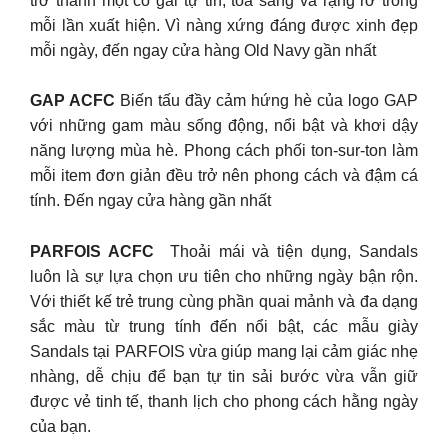
trở thành một cô gái tự tin, tỏa sáng và rạng rỡ trong
mỗi lần xuất hiện. Vì nàng xứng đáng được xinh đẹp
mỗi ngày, đến ngay cửa hàng Old Navy gần nhất
GAP ACFC
Biến tấu đầy cảm hứng hè của logo GAP
với những gam màu sống động, nổi bật và khơi dậy
năng lượng mùa hè. Phong cách phối ton-sur-ton làm
mỗi item đơn giản đều trở nên phong cách và đậm cá
tính. Đến ngay cửa hàng gần nhất
PARFOIS ACFC
Thoải mái và tiện dụng, Sandals
luôn là sự lựa chọn ưu tiên cho những ngày bận rộn.
Với thiết kế trẻ trung cùng phần quai mảnh và đa dạng
sắc màu từ trung tính đến nổi bật, các mẫu giày
Sandals tại PARFOIS vừa giúp mang lại cảm giác nhẹ
nhàng, dễ chịu để bạn tự tin sải bước vừa vẫn giữ
được vẻ tinh tế, thanh lịch cho phong cách hằng ngày
của bạn.