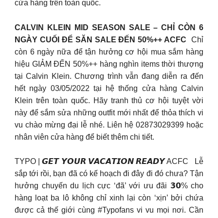
cửa hàng trên toàn quốc.
CALVIN KLEIN MID SEASON SALE – CHỈ CÒN 6
NGÀY CUỐI ĐỂ SĂN SALE ĐẾN 50%++ ACFC
Chỉ
còn 6 ngày nữa để tận hưởng cơ hội mua sắm hàng
hiệu GIẢM ĐẾN 50%++ hàng nghìn items thời thượng
tại Calvin Klein. Chương trình vẫn đang diễn ra đến
hết ngày 03/05/2022 tại hệ thống cửa hàng Calvin
Klein trên toàn quốc. Hãy tranh thủ cơ hội tuyệt vời
này để sắm sửa những outfit mới nhất để thỏa thích vi
vu chào mừng đại lễ nhé. Liên hệ 02873029399 hoặc
nhân viên cửa hàng để biết thêm chi tiết.
TYPO | 𝙂𝙀𝙏 𝙔𝙊𝙐𝙍 𝙑𝘼𝘾𝘼𝙏𝙄𝙊𝙉 𝙍𝙀𝘼𝘿𝙔 ACFC Lễ
sắp tới rồi, bạn đã có kế hoạch đi đây đi đó chưa? Tận
hưởng chuyến du lịch cực ‘đã’ với ưu đãi 𝟯𝟬% cho
hàng loạt ba lô không chỉ xinh lại còn ‘xịn’ bởi chứa
được cả thế giới cùng #Typofans vi vu mọi nơi. Cần