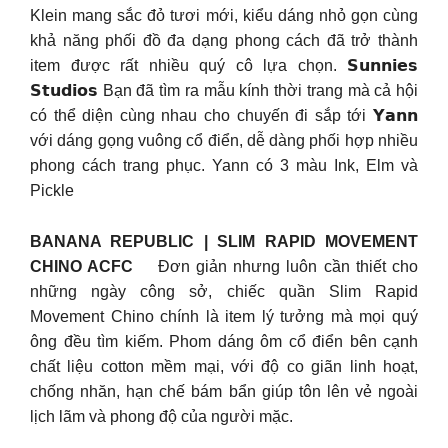
Klein mang sắc đỏ tươi mới, kiểu dáng nhỏ gọn cùng
khả năng phối đồ đa dạng phong cách đã trở thành
item được rất nhiều quý cô lựa chọn.
𝗦𝘂𝗻𝗻𝗶𝗲𝘀
𝗦𝘁𝘂𝗱𝗶𝗼𝘀
Bạn đã tìm ra mẫu kính thời trang mà cả hội
có thể diện cùng nhau cho chuyến đi sắp tới 𝗬𝗮𝗻𝗻
với dáng gọng vuông cổ điển, dễ dàng phối hợp nhiều
phong cách trang phục. Yann có 3 màu Ink, Elm và
Pickle
BANANA REPUBLIC | SLIM RAPID MOVEMENT
CHINO ACFC
Đơn giản nhưng luôn cần thiết cho
những ngày công sở, chiếc quần Slim Rapid
Movement Chino chính là item lý tưởng mà mọi quý
ông đều tìm kiếm. Phom dáng ôm cổ điển bên cạnh
chất liệu cotton mềm mại, với độ co giãn linh hoạt,
chống nhăn, hạn chế bám bẩn giúp tôn lên vẻ ngoài
lịch lãm và phong độ của người mặc.