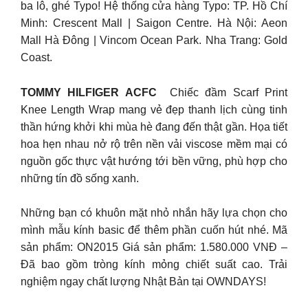
ba lô, ghé Typo! Hệ thống cửa hàng Typo: TP. Hồ Chí
Minh: Crescent Mall | Saigon Centre. Hà Nội: Aeon
Mall Hà Đông | Vincom Ocean Park. Nha Trang: Gold
Coast.
TOMMY HILFIGER ACFC
Chiếc đầm Scarf Print
Knee Length Wrap mang vẻ đẹp thanh lịch cùng tinh
thần hứng khởi khi mùa hè đang đến thật gần. Họa tiết
hoa hẹn nhau nở rộ trên nền vải viscose mềm mại có
nguồn gốc thực vật hướng tới bền vững, phù hợp cho
những tín đồ sống xanh.
Những bạn có khuôn mặt nhỏ nhắn hãy lựa chọn cho
mình mẫu kính basic để thêm phần cuốn hút nhé. Mã
sản phẩm: ON2015 Giá sản phẩm: 1.580.000 VNĐ –
Đã bao gồm tròng kính mỏng chiết suất cao. Trải
nghiệm ngay chất lượng Nhật Bản tại OWNDAYS!