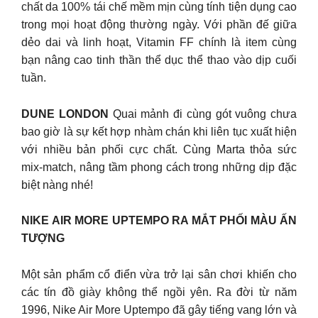
chất da 100% tái chế mềm mịn cùng tính tiện dụng cao
trong mọi hoạt động thường ngày. Với phần đế giữa
dẻo dai và linh hoạt, Vitamin FF chính là item cùng
bạn nâng cao tinh thần thể dục thể thao vào dịp cuối
tuần.
DUNE LONDON
Quai mảnh đi cùng gót vuông chưa
bao giờ là sự kết hợp nhàm chán khi liên tục xuất hiện
với nhiều bản phối cực chất. Cùng Marta thỏa sức
mix-match, nâng tầm phong cách trong những dịp đặc
biệt nàng nhé!
NIKE AIR MORE UPTEMPO RA MẮT PHỐI MÀU ẤN
TƯỢNG
Một sản phẩm cổ điển vừa trở lại sân chơi khiến cho
các tín đồ giày không thể ngồi yên. Ra đời từ năm
1996, Nike Air More Uptempo đã gây tiếng vang lớn và