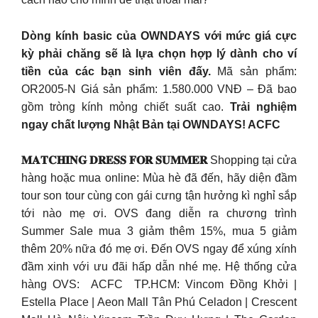
Dòng kính basic của OWNDAYS với mức giá cực
kỳ phải chăng sẽ là lựa chọn hợp lý dành cho ví
tiền của các bạn sinh viên đấy.
Mã sản phẩm:
OR2005-N Giá sản phẩm: 1.580.000 VNĐ – Đã bao
gồm tròng kính mỏng chiết suất cao.
Trải nghiệm
ngay chất lượng Nhật Bản tại OWNDAYS! ACFC
𝐌𝐀𝐓𝐂𝐇𝐈𝐍𝐆 𝐃𝐑𝐄𝐒𝐒 𝐅𝐎𝐑 𝐒𝐔𝐌𝐌𝐄𝐑
Shopping tại cửa
hàng hoặc mua online: Mùa hè đã đến, hãy diện đầm
tour son tour cùng con gái cưng tận hưởng kì nghỉ sắp
tới nào mẹ ơi. OVS đang diễn ra chương trình
Summer Sale mua 3 giảm thêm 15%, mua 5 giảm
thêm 20% nữa đó mẹ ơi. Đến OVS ngay để xúng xính
đầm xinh với ưu đãi hấp dẫn nhé mẹ. Hệ thống cửa
hàng OVS: ​ ACFC TP.HCM: Vincom Đồng Khởi |
Estella Place | Aeon Mall Tân Phú Celadon | Crescent