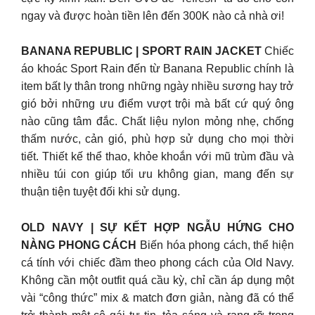
ngay và được hoàn tiền lên đến 300K nào cả nhà ơi!
BANANA REPUBLIC | SPORT RAIN JACKET
Chiếc
áo khoác Sport Rain đến từ Banana Republic chính là
item bất ly thân trong những ngày nhiều sương hay trở
gió bởi những ưu điểm vượt trội mà bất cứ quý ông
nào cũng tâm đắc. Chất liệu nylon mỏng nhẹ, chống
thấm nước, cản gió, phù hợp sử dụng cho mọi thời
tiết. Thiết kế thể thao, khỏe khoắn với mũ trùm đầu và
nhiều túi con giúp tối ưu không gian, mang đến sự
thuận tiện tuyệt đối khi sử dụng.
OLD NAVY | SỰ KẾT HỢP NGẪU HỨNG CHO
NÀNG PHONG CÁCH
Biến hóa phong cách, thể hiện
cá tính với chiếc đầm theo phong cách của Old Navy.
Không cần một outfit quá cầu kỳ, chỉ cần áp dụng một
vài “công thức” mix & match đơn giản, nàng đã có thể