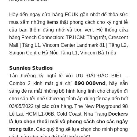
Hãy đến ngay cửa hàng FCUK gần nhất để thỏa sức
mua sắm những items thật phong cách cho kỳ nghỉ lễ
của bạn thêm đáng nhớ và trọn vẹn. Hệ thống cửa
hàng French Connection: TP.HCM: Tầng trệt, Crescent
Mall | Tầng L1, Vincom Center Landmark 81 | Tầng L2,
Saigon Centre Hà Nội: Tầng L1, Vincom Bà Triệu
𝗦𝘂𝗻𝗻𝗶𝗲𝘀 𝗦𝘁𝘂𝗱𝗶𝗼𝘀
Tận hưởng kỳ nghỉ lễ với ƯU ĐÃI ĐẶC BIỆT –
Combo 2 kính mát giá chỉ 𝟴𝟵𝟬.𝟬𝟬𝟬𝘃𝗻𝗱, hãy sẵn
sàng để ra mắt những bộ hình lung linh cho chuyến đi
chơi sắp tới nhé Chương trình áp dụng từ nay đến hết
03/05/2022 tại các cửa hàng. The New Playground 98
Lê Lai, HCM L1-06B, Gold Coast, Nha Trang
Dockers
là lựa chọn thoải mái và phong cách cho các ngày
trong tuần.
Các quý ông sẽ lựa chọn cho mình phong
cách nào cho mình để thật thoải mái?