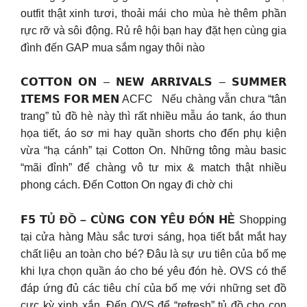
outfit thật xinh tươi, thoải mái cho mùa hè thêm phần
rực rỡ và sôi động. Rủ rê hội bạn hay đặt hẹn cùng gia
đình đến GAP mua sắm ngay thôi nào
𝗖𝗢𝗧𝗧𝗢𝗡 𝗢𝗡 – 𝗡𝗘𝗪 𝗔𝗥𝗥𝗜𝗩𝗔𝗟𝗦 – 𝗦𝗨𝗠𝗠𝗘𝗥
𝗜𝗧𝗘𝗠𝗦 𝗙𝗢𝗥 𝗠𝗘𝗡 ACFC Nếu chàng vẫn chưa “tân
trang” tủ đồ hè này thì rất nhiều mẫu áo tank, áo thun
họa tiết, áo sơ mi hay quần shorts cho đến phụ kiện
vừa “hạ cánh” tại Cotton On. Những tông màu basic
“mãi đỉnh” để chàng vô tư mix & match thật nhiều
phong cách. Đến Cotton On ngay đi chờ chi
𝗙𝟱 𝗧Ủ ĐỒ – 𝗖Ù𝗡𝗚 𝗖𝗢𝗡 𝗬Ê𝗨 ĐÓ𝗡 𝗛È
Shopping
tại cửa hàng Màu sắc tươi sáng, họa tiết bắt mắt hay
chất liệu an toàn cho bé? Đâu là sự ưu tiên của bố mẹ
khi lựa chọn quần áo cho bé yêu đón hè. OVS có thể
đáp ứng đủ các tiêu chí của bố mẹ với những set đồ
cực kỳ xinh xắn. Đến OVS để “refresh” tủ đồ cho con