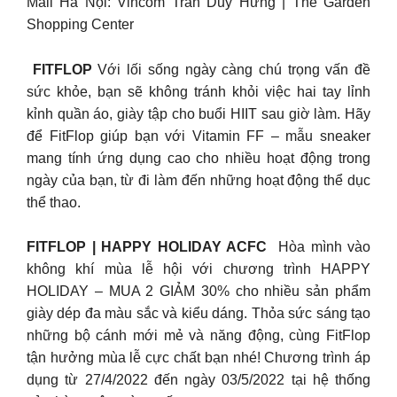
Mall​ Hà Nội: Vincom Trần Duy Hưng | The Garden
Shopping Center
​
FITFLOP
Với lối sống ngày càng chú trọng vấn đề
sức khỏe, bạn sẽ không tránh khỏi việc hai tay lỉnh
kỉnh quần áo, giày tập cho buổi HIIT sau giờ làm. Hãy
để FitFlop giúp bạn với Vitamin FF – mẫu sneaker
mang tính ứng dụng cao cho nhiều hoạt động trong
ngày của bạn, từ đi làm đến những hoạt động thể dục
thể thao.
FITFLOP | HAPPY HOLIDAY ACFC
Hòa mình vào
không khí mùa lễ hội với chương trình HAPPY
HOLIDAY – MUA 2 GIẢM 30% cho nhiều sản phẩm
giày dép đa màu sắc và kiểu dáng. Thỏa sức sáng tạo
những bộ cánh mới mẻ và năng động, cùng FitFlop
tận hưởng mùa lễ cực chất bạn nhé! Chương trình áp
dụng từ 27/4/2022 đến ngày 03/5/2022 tại hệ thống