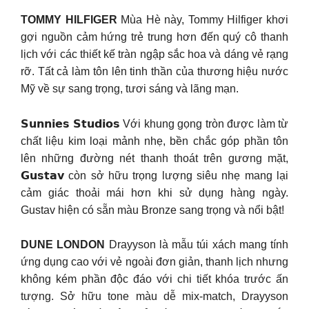
TOMMY HILFIGER
Mùa Hè này, Tommy Hilfiger khơi
gợi nguồn cảm hứng trẻ trung hơn đến quý cô thanh
lịch với các thiết kế tràn ngập sắc hoa và dáng vẻ rạng
rỡ. Tất cả làm tôn lên tinh thần của thương hiệu nước
Mỹ về sự sang trọng, tươi sáng và lãng mạn.
𝗦𝘂𝗻𝗻𝗶𝗲𝘀 𝗦𝘁𝘂𝗱𝗶𝗼𝘀
Với khung gọng tròn được làm từ
chất liệu kim loại mảnh nhẹ, bền chắc góp phần tôn
lên những đường nét thanh thoát trên gương mặt,
𝗚𝘂𝘀𝘁𝗮𝘃 còn sở hữu trọng lượng siêu nhẹ mang lại
cảm giác thoải mái hơn khi sử dụng hàng ngày.
Gustav hiện có sẵn màu Bronze sang trọng và nổi bật!
DUNE LONDON
Drayyson là mẫu túi xách mang tính
ứng dụng cao với vẻ ngoài đơn giản, thanh lịch nhưng
không kém phần độc đáo với chi tiết khóa trước ấn
tượng. Sở hữu tone màu dễ mix-match, Drayyson