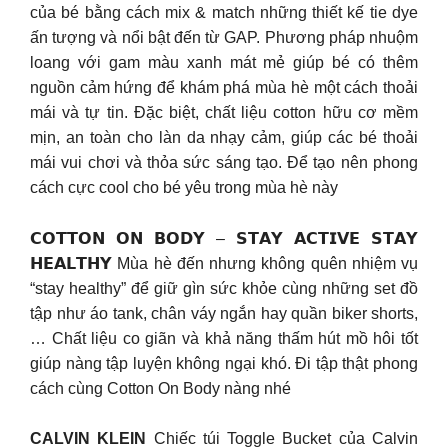
của bé bằng cách mix & match những thiết kế tie dye
ấn tượng và nổi bật đến từ GAP. Phương pháp nhuộm
loang với gam màu xanh mát mẻ giúp bé có thêm
nguồn cảm hứng để khám phá mùa hè một cách thoải
mái và tự tin. Đặc biệt, chất liệu cotton hữu cơ mềm
mịn, an toàn cho làn da nhạy cảm, giúp các bé thoải
mái vui chơi và thỏa sức sáng tạo. Để tạo nên phong
cách cực cool cho bé yêu trong mùa hè này
𝗖𝗢𝗧𝗧𝗢𝗡 𝗢𝗡 𝗕𝗢𝗗𝗬 – 𝗦𝗧𝗔𝗬 𝗔𝗖𝗧𝗜𝗩𝗘 𝗦𝗧𝗔𝗬
𝗛𝗘𝗔𝗟𝗧𝗛𝗬 Mùa hè đến nhưng không quên nhiệm vụ
“stay healthy” để giữ gìn sức khỏe cùng những set đồ
tập như áo tank, chân váy ngắn hay quần biker shorts,
… Chất liệu co giãn và khả năng thấm hút mồ hôi tốt
giúp nàng tập luyện không ngại khó. Đi tập thật phong
cách cùng Cotton On Body nàng nhé
CALVIN KLEIN
Chiếc túi Toggle Bucket của Calvin