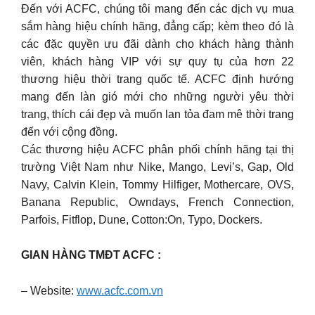
Đến với ACFC, chúng tôi mang đến các dịch vụ mua
sắm hàng hiệu chính hãng, đẳng cấp; kèm theo đó là
các đặc quyền ưu đãi dành cho khách hàng thành
viên, khách hàng VIP với sự quy tụ của hơn 22
thương hiệu thời trang quốc tế. ACFC định hướng
mang đến làn gió mới cho những người yêu thời
trang, thích cái đẹp và muốn lan tỏa đam mê thời trang
đến với cộng đồng.
Các thương hiệu ACFC phân phối chính hãng tại thị
trường Việt Nam như Nike, Mango, Levi’s, Gap, Old
Navy, Calvin Klein, Tommy Hilfiger, Mothercare, OVS,
Banana Republic, Owndays, French Connection,
Parfois, Fitflop, Dune, Cotton:On, Typo, Dockers.
GIAN HÀNG TMĐT ACFC :
– Website:
www.acfc.com.vn