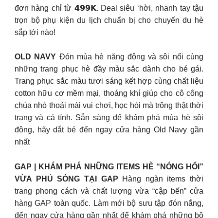
đơn hàng chỉ từ 𝟰𝟵𝟵𝗞. Deal siêu ‘hời, nhanh tay tậu
trọn bộ phụ kiện du lịch chuẩn bị cho chuyến du hè
sắp tới nào!
OLD NAVY
Đón mùa hè năng động và sôi nổi cùng
những trang phục hè đầy màu sắc dành cho bé gái.
Trang phục sắc màu tươi sáng kết hợp cùng chất liệu
cotton hữu cơ mềm mại, thoáng khí giúp cho cô công
chúa nhỏ thoải mái vui chơi, học hỏi mà trông thật thời
trang và cá tính. Sẵn sàng để khám phá mùa hè sôi
động, hãy dắt bé đến ngay cửa hàng Old Navy gần
nhất
GAP | KHÁM PHÁ NHỮNG ITEMS HÈ “NÓNG HỔI”
VỪA PHỦ SÓNG TẠI GAP
Hàng ngàn items thời
trang phong cách và chất lượng vừa “cập bến” cửa
hàng GAP toàn quốc. Làm mới bộ sưu tập đón nắng,
đến ngay cửa hàng gần nhất để khám phá những bộ