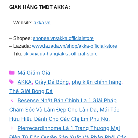
GIAN HÀNG TMĐT AKKA:
– Website:
akka.vn
– Shopee:
shopee.vn/akka.officialstore
– Lazada:
www.lazada.vn/shop/akka-official-store
– Tiki:
tiki.vn/cua-hang/akka-official-store
Categories
Mã Giảm Giá
Tags
AKKA
,
Giày Đá Bóng
,
phụ kiện chính hãng
,
Thế Giới Bóng Đá
Besense Nhật Bản Chính Là 1 Giải Pháp
Chăm Sóc Và Làm Đẹp Cho Làn Da, Mái Tóc
Hữu Hiệu Dành Cho Các Chị Em Phụ Nữ.
Pierrecardinhome Là 1 Trang Thương Mại
Điện Tử Độc Quyền Sản Xuất Và Phân Phối Các