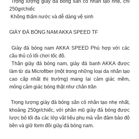
️ Trọng lượng giày đá bóng sân cỏ nhân tạo nhẹ, chỉ
250gr/chiếc
️ Không thấm nước và dễ dàng vệ sinh
GIÀY ĐÁ BÓNG NAM AKKA SPEED TF
️ Giày đá bóng nam AKKA SPEED Phù hợp với các
cầu thủ có lối chơi tốc độ.
️ Thân giày đá bóng nam, giày đá banh AKKA được
làm từ da Microfiber (một trong những loại da nhân tạo
cao cấp nhất thị trường) mang lại cảm giác mềm,
mỏng cảm giác bóng thật như chân trần
️ Trọng lượng giày đá bóng sân cỏ nhân tạo nhẹ nhất,
khoảng 250gr/chiếc, với phần mũ giày đá bóng được
lược bỏ tối đa các lớp vật liệu phụ mà vẫn đảm bảo độ
bền và giữ form đôi giày đá bóng nam.