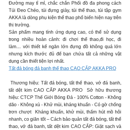
Đường may tỉ mỉ, chắc chắn Phối đồ đa phong cách
Túi Đeo Chéo, túi đựng giày, túi thể thao, túi tập gym
AKKA là dòng phụ kiện thể thao phổ biến hiện nay trên
thị trường.
Sản phẩm mang tính ứng dụng cao, có thể sử dụng
trong nhiều hoàn cảnh: đi chơi thể thao,đi học, đi
làm… với thiết kế ngăn lớn đựng đồ không quá lớn
nhưng kích thước đủ để bạn chứa tất cả những vật
dụng cần thiết tiện lợi nhất.
Tất đá bóng đá banh thể thao CAO CẤP AKKA PRO
️ Thương hiệu: Tất đá bóng, tất thể thao, vớ đá banh,
tất dệt kim CAO CẤP AKKA PRO ️ Sở hữu thương
hiệu: CTCP Thế Giới Bóng Đá ️- 100% Cotton ️- Không
dão ️- Không xù ️- Khử mùi, kháng khuẩn ️- Có gờ chống
trơn chượt ️ Kháng khuẩn, khử mùi, thấm hút mồ hôi
nhanh, co giãn tốt – Cách bảo quản tất đá bóng, tất thể
thao, vớ đá banh, tất dệt kim CAO CẤP: Giặt sạch và