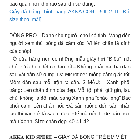
bảo quản nơi khô ráo sau khi sử dụng.
Giày đá bóng chính hãng AKKA CONTROL 2 TF [Đổi
size thoải mái]
DÒNG PRO – Dành cho người chơi cá tính. Mang đến
người xem thứ bóng đá cảm xúc. Vì lên chân là đỉnh
của chóp!
Ở cửa hàng nên có những mẫu giày hơi “Điệu” một
chút. Cổ chun dệt co dãn tốt – Không phải loại bai dão
sau vài trận sử dụng. Da Microfiber, mỏng cảm giác tốt.
Mềm dần sau mỗi trận ra sân. 2 MÀU: Xanh phối
trắng: Lên chân đỉnh của đẹp. Mỗi tội phải giữ gìn, lau
chùi không là đổi màu sang Xanh pha “cháo lòng” Bạc
phối cam: Lên chân nổi. Đá sân ruộng đến sân nhân
tạo thì vẫn cứ là sạch, đẹp. Để mà nói thì dễ bán hơn
màu Xanh. Size chân đẹp: 40-41-42
𝐀𝐊𝐊𝐀 𝐊𝐈𝐃 𝐒𝐏𝐄𝐄𝐃 – GIÀY ĐÁ BÓNG TRẺ EM VIỆT