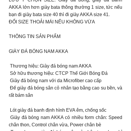
AKKA lớn hơn giày bata thông thường 1 size, tức nếu
bạn đi giày bata size 40 thì đi giày AKKA size 41.
ĐỔI SIZE THOẢI MÁI NẾU KHÔNG VỪA
THÔNG TIN SẢN PHẨM
GIÀY ĐÁ BÓNG NAM AKKA
️ Thương hiệu: Giày đá bóng nam AKKA
️ Sở hữu thương hiệu: CTCP Thế Giới Bóng Đá
️ Giày đá bóng nam với da Microfiber cao cấp
️ Đế giày đá bóng sân cỏ nhân tạo bằng cao su bền, và
rất bám sân
️ Lót giày đá banh định hình EVA êm, chống sốc
️ Giày đá bóng nam AKKA có nhiều form chân: Speed
chân thon, Control chân vừa, Power chân bè