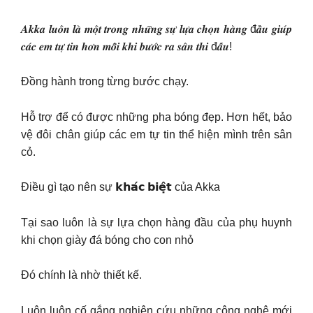
𝑨𝒌𝒌𝒂 𝒍𝒖𝒐̂𝒏 𝒍𝒂̀ 𝒎𝒐̣̂𝒕 𝒕𝒓𝒐𝒏𝒈 𝒏𝒉𝒖̛̃𝒏𝒈 𝒔𝒖̛̣ 𝒍𝒖̛̣𝒂 𝒄𝒉𝒐̣𝒏 𝒉𝒂̀𝒏𝒈 đ𝒂̂̀𝒖 𝒈𝒊𝒖́𝒑
𝒄𝒂́𝒄 𝒆𝒎 𝒕𝒖̛̣ 𝒕𝒊𝒏 𝒉𝒐̛𝒏 𝒎𝒐̂̃𝒊 𝒌𝒉𝒊 𝒃𝒖̛𝒐̛́𝒄 𝒓𝒂 𝒔𝒂̂𝒏 𝒕𝒉𝒊 đ𝒂̂́𝒖!
Đồng hành trong từng bước chạy.
Hỗ trợ để có được những pha bóng đẹp. Hơn hết, bảo
vệ đôi chân giúp các em tự tin thể hiện mình trên sân
cỏ.
Điều gì tạo nên sự 𝗸𝗵𝗮́𝗰 𝗯𝗶𝗲̣̂𝘁 của Akka
Tại sao luôn là sự lựa chọn hàng đầu của phụ huynh
khi chọn giày đá bóng cho con nhỏ
Đó chính là nhờ thiết kế.
Luôn luôn cố gắng nghiên cứu những công nghệ mới