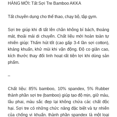
HÀNG MỚI: Tất Sợi Tre Bamboo AKKA
Tất chuyên dụng cho thể thao, chạy bộ, tập gym.
Sợi tre giúp khi đi tất lên chân không bí bách, thoáng
mát, thoải mái di chuyển. Chất liệu mới hoàn toàn tự
nhiên giúp: Thấm hút tốt (cao gấp 3-4 lần sợi cotton),
kháng khuẩn, khử mùi khi vận động. Độ co giãn cao,
kích thước thay đổi linh hoạt rất tiện lợi khi dùng sản
phẩm.
–
Chất liệu: 85% bamboo, 10% spandex, 5% Rubber
thành phần sợi tre (bamboo) giúp tạo độ mịn, giữ màu,
lâu phai, màu sắc đẹp lại không chứa các chất độc
hại. Sợi tre có những chức năng đặc biệt và tự nhiên
của chống vi khuẩn. thành phần spandex là một loại