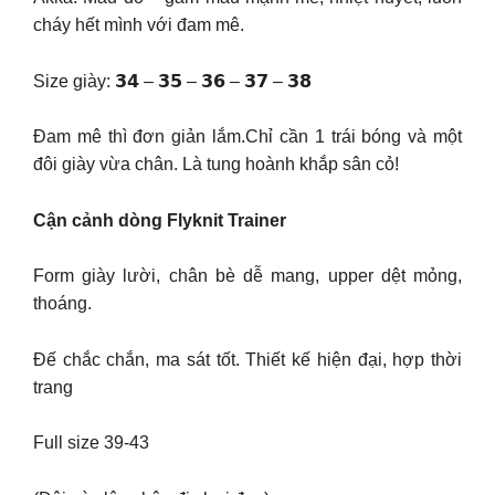
cháy hết mình với đam mê.
Size giày: 𝟯𝟰 – 𝟯𝟱 – 𝟯𝟲 – 𝟯𝟳 – 𝟯𝟴
Đam mê thì đơn giản lắm.Chỉ cần 1 trái bóng và một
đôi giày vừa chân. Là tung hoành khắp sân cỏ!
Cận cảnh dòng Flyknit Trainer
Form giày lười, chân bè dễ mang, upper dệt mỏng,
thoáng.
Đế chắc chắn, ma sát tốt. Thiết kế hiện đại, hợp thời
trang
Full size 39-43