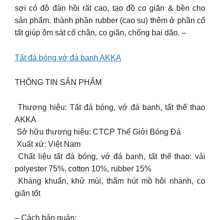
sợi có độ đàn hồi rất cao, tạo đồ co giãn & bền cho
sản phẩm. thành phần rubber (cao su) thêm ở phần cổ
tất giúp ôm sát cổ chân, co giãn, chống bai dão. –
Tất đá bóng vớ đá banh AKKA
THÔNG TIN SẢN PHẨM
️ Thương hiệu: Tất đá bóng, vớ đá banh, tất thể thao
AKKA
️ Sở hữu thương hiệu: CTCP Thế Giới Bóng Đá
️ Xuất xứ: Việt Nam
️ Chất liệu tất đá bóng, vớ đá banh, tất thể thao: vải
polyester 75%, cotton 10%, rubber 15%
️ Kháng khuẩn, khử mùi, thấm hút mồ hôi nhanh, co
giãn tốt
– Cách bảo quản: