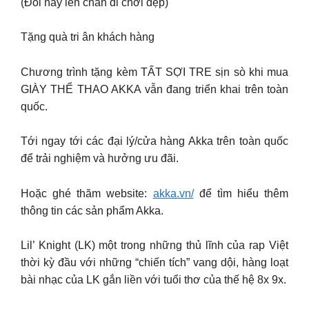
(Đôi này lên chân đi chơi đẹp)
Tặng quà tri ân khách hàng
Chương trình tặng kèm TẤT SỢI TRE sịn sò khi mua
GIÀY THỂ THAO AKKA vẫn đang triển khai trên toàn
quốc.
Tới ngay tới các đại lý/cửa hàng Akka trên toàn quốc
để trải nghiệm và hưởng ưu đãi.
Hoặc ghé thăm website:
akka.vn/
để tìm hiểu thêm
thông tin các sản phẩm Akka.
Lil’ Knight (LK) một trong những thủ lĩnh của rap Việt
thời kỳ đầu với những “chiến tích” vang dội, hàng loạt
bài nhạc của LK gắn liền với tuổi thơ của thế hệ 8x 9x.