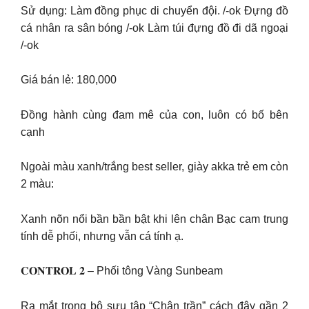
Sử dụng: Làm đồng phục di chuyển đội. /-ok Đựng đồ
cá nhân ra sân bóng /-ok Làm túi đựng đồ đi dã ngoại
/-ok
Giá bán lẻ: 180,000
Đồng hành cùng đam mê của con, luôn có bố bên
cạnh
Ngoài màu xanh/trắng best seller, giày akka trẻ em còn
2 màu:
Xanh nõn nổi bần bần bật khi lên chân Bạc cam trung
tính dễ phối, nhưng vẫn cá tính ạ.
𝐂𝐎𝐍𝐓𝐑𝐎𝐋 𝟐 – Phối tông Vàng Sunbeam
Ra mắt trong bộ sưu tập “Chân trần” cách đây gần 2