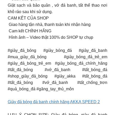
Giặt sạch và bảo quản , vớ đá banh, tất thể thao nơi
khô ráo sau khi sử dụng.
CAM KẾT CỦA SHOP
️ Giao hàng tận nhà, thanh toán khi nhận hàng
️ Cam kết CHÍNH HÃNG
️ Hình ảnh – Video thật 100% do SHOP tự chụp
#giày_đá_bóng #giày_bóng_đá #giày_đá_banh
#mua_giày_đá_bóng #giày_bóng_đá_trẻ_em
#giày_đá_bóng_trẻ_em #giày_bóng_đá_chính_hãng
#tất_đá_bóng #vớ_đá_banh #tất_bóng_đá
#shop_giày_đá_bóng #giày_akka #tất_bóng_đá
#tất_đá_bóng #vớ_đá_banh #tất_chống_trơn
#quả_bóng_đá #găng_tay_thủ_môn
Giày đá bóng đá banh chính hãng AKKA SPEED 2
LƯU Ý CHỌN SIZE: Giày đá bóng, giày đá banh