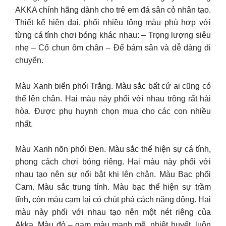
AKKA chính hãng dành cho trẻ em đá sân cỏ nhân tạo.
Thiết kế hiện đại, phối nhiều tông màu phù hợp với
từng cá tính chơi bóng khác nhau: – Trọng lượng siêu
nhẹ – Cổ chun ôm chân – Đế bám sân và dễ dàng di
chuyển.
Màu Xanh biển phối Trắng. Màu sắc bất cứ ai cũng có
thể lên chân. Hai màu này phối với nhau trông rất hài
hòa. Được phụ huynh chọn mua cho các con nhiều
nhất.
Màu Xanh nõn phối Đen. Màu sắc thể hiện sự cá tính,
phong cách chơi bóng riêng. Hai màu này phối với
nhau tạo nên sự nổi bật khi lên chân. Màu Bạc phối
Cam. Màu sắc trung tính. Màu bạc thể hiện sự trầm
tĩnh, còn màu cam lại có chút phá cách năng động. Hai
màu này phối với nhau tạo nên một nét riêng của
Akka. Màu đỏ – gam màu mạnh mẽ, nhiệt huyết, luôn