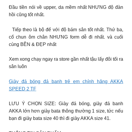
Đầu tiền nói về upper, da mềm nhất NHƯNG độ đàn
hồi cũng tốt nhất.
Tiếp theo là bộ đế với độ bám sân tốt nhất. Thứ ba,
cổ chun ôm chân NHƯNG form dễ đi nhất. và cuối
cùng BỀN & ĐẸP nhất
Xem xong chạy ngay ra store gần nhất tậu lấy đôi tối ra
sân luôn
Giày đá bóng đá banh trẻ em chính hãng AKKA
SPEED 2 TF
LƯU Ý CHỌN SIZE: Giày đá bóng, giày đá banh
AKKA lớn hơn giày bata thông thường 1 size, tức nếu
bạn đi giày bata size 40 thì đi giày AKKA size 41.