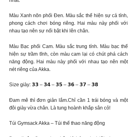
nhất.
Màu Xanh nõn phối Đen. Màu sắc thể hiện sự cá tính,
phong cách chơi bóng riêng. Hai màu này phối với
nhau tạo nên sự nổi bật khi lên chân.
Màu Bạc phối Cam. Màu sắc trung tính. Màu bạc thể
hiện sự trầm tĩnh, còn màu cam lại có chút phá cách
năng động. Hai màu này phối với nhau tạo nên một
nét riêng của Akka.
Size giày: 𝟯𝟯 – 𝟯𝟰 – 𝟯𝟱 – 𝟯𝟲 – 𝟯𝟳 – 𝟯𝟴
Đam mê thì đơn giản lắm.Chỉ cần 1 trái bóng và một
đôi giày vừa chân. Là tung hoành khắp sân cỏ!
Túi Gymsack Akka – Túi thể thao năng động