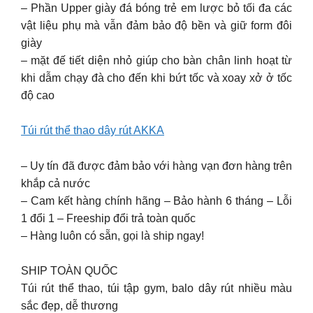
– Phần Upper giày đá bóng trẻ em lược bỏ tối đa các
vật liệu phụ mà vẫn đảm bảo độ bền và giữ form đôi
giày
– mặt đế tiết diện nhỏ giúp cho bàn chân linh hoạt từ
khi dẫm chạy đà cho đến khi bứt tốc và xoay xở ở tốc
độ cao
Túi rút thể thao dây rút AKKA
– Uy tín đã được đảm bảo với hàng vạn đơn hàng trên
khắp cả nước
– Cam kết hàng chính hãng – Bảo hành 6 tháng – Lỗi
1 đổi 1 – Freeship đổi trả toàn quốc
– Hàng luôn có sẵn, gọi là ship ngay!
SHIP TOÀN QUỐC
Túi rút thể thao, túi tập gym, balo dây rút nhiều màu
sắc đẹp, dễ thương