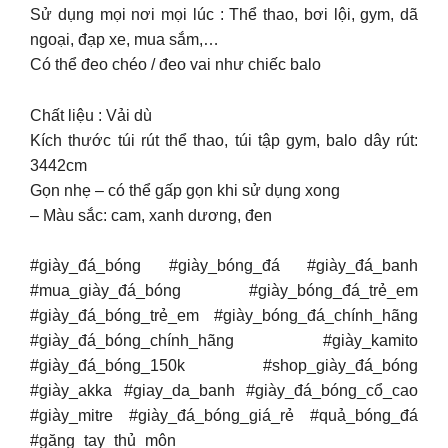
Sử dụng mọi nơi mọi lúc : Thể thao, bơi lội, gym, dã
ngoại, đạp xe, mua sắm,…
Có thể đeo chéo / đeo vai như chiếc balo
Chất liệu : Vải dù
Kích thước túi rút thể thao, túi tập gym, balo dây rút:
3442cm
Gọn nhẹ – có thể gấp gọn khi sử dụng xong
– Màu sắc: cam, xanh dương, đen
#giày_đá_bóng #giày_bóng_đá #giày_đá_banh
#mua_giày_đá_bóng #giày_bóng_đá_trẻ_em
#giày_đá_bóng_trẻ_em #giày_bóng_đá_chính_hãng
#giày_đá_bóng_chính_hãng #giày_kamito
#giày_đá_bóng_150k #shop_giày_đá_bóng
#giày_akka #giay_da_banh #giày_đá_bóng_cổ_cao
#giày_mitre #giày_đá_bóng_giá_rẻ #quả_bóng_đá
#găng_tay_thủ_môn