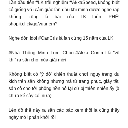
Lần đầu tiên #LK trải nghiệm #AkkaSpeed, không biết
có giống với cảm giác lần đầu khi mình được nghe rap
không, cũng là bài của LK luôn, PHÊ!
shopii.click/go/vuanem?
Nghe đồn Idol #CanCris là fan cứng 15 năm của LK
#Nhà_Thông_Minh_Lumi Chọn #Akka_Control là “vũ
khí” ra sân cho mùa giải mới
Không biết có “ý đồ” chiến thuật chơi ngụy trang du
kích trên sân không nhưng mà từ trang phục, giày tất,
sân cỏ cho tới phông nền nó lại cứ bị thiên nhiên ấy (à
chưa kể cây cối nữa)
Lên đồ thế này ra sân các bác xem thôi là cũng thấy
ngày mới phấn khởi rồi