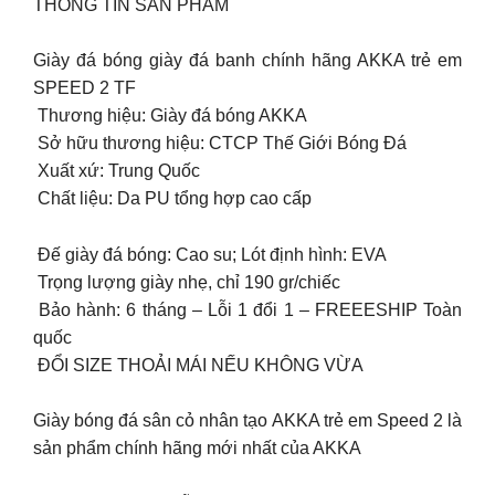
THÔNG TIN SẢN PHẨM
Giày đá bóng giày đá banh chính hãng AKKA trẻ em
SPEED 2 TF
️ Thương hiệu: Giày đá bóng AKKA
️ Sở hữu thương hiệu: CTCP Thế Giới Bóng Đá
️ Xuất xứ: Trung Quốc
️ Chất liệu: Da PU tổng hợp cao cấp
️ Đế giày đá bóng: Cao su; Lót định hình: EVA
️ Trọng lượng giày nhẹ, chỉ 190 gr/chiếc
️ Bảo hành: 6 tháng – Lỗi 1 đổi 1 – FREEESHIP Toàn
quốc
️ ĐỔI SIZE THOẢI MÁI NẾU KHÔNG VỪA
Giày bóng đá sân cỏ nhân tạo AKKA trẻ em Speed 2 là
sản phẩm chính hãng mới nhất của AKKA