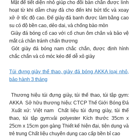
️ Mặt đế tiết diện nhỏ giúp cho đôi bàn chân được linh
hoạt từ khi dẫm chạy đà cho đến khi bứt tốc và xoay
xở ở tốc độ cao. Đế giày đá banh được làm bằng cao
su có độ bền cao, dẻo dai, và chống bào mòn
️ Giày đá bóng cổ cao với cổ chun ôm chân và bảo vệ
mắt cá chân tránh chấn thương
️ Gót giày đá bóng nam chắc chắn, được định hình
chắc chắn và có móc kéo để dễ xỏ giày
Túi đựng giày thể thao, giày đá bóng AKKA loại nhỏ,
bảo hành 3 tháng
️ Thương hiệu túi đựng giày, túi thể thao, túi tập gym:
AKKA ️ Sở hữu thương hiệu: CTCP Thế Giới Bóng Đá
️ Xuất xứ: Việt nam ️ Chất liệu túi đựng giày, túi thể
thao, túi tập gym:vải polyester Kích thước 35cm x
25cm x 15cm gọn gàng Thiết kế hiện đại, tiện dụng và
trẻ trung Chất liệu chuyên dụng cao cấp bền bỉ cao