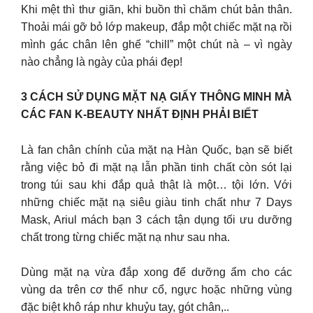
Khi mệt thì thư giãn, khi buồn thì chăm chút bản thân.
Thoải mái gỡ bỏ lớp makeup, đắp một chiếc mặt nạ rồi
mình gác chân lên ghế “chill” một chút nà – vì ngày
nào chẳng là ngày của phái đẹp!
3 CÁCH SỬ DỤNG MẶT NẠ GIẤY THÔNG MINH MÀ
CÁC FAN K-BEAUTY NHẤT ĐỊNH PHẢI BIẾT
Là fan chân chính của mặt nạ Hàn Quốc, bạn sẽ biết
rằng việc bỏ đi mặt nạ lẫn phần tinh chất còn sót lại
trong túi sau khi đắp quả thật là một… tội lớn. Với
những chiếc mặt nạ siêu giàu tinh chất như 7 Days
Mask, Ariul mách bạn 3 cách tận dụng tối ưu dưỡng
chất trong từng chiếc mặt nạ như sau nha.
Dùng mặt nạ vừa đắp xong để dưỡng ẩm cho các
vùng da trên cơ thể như cổ, ngực hoặc những vùng
đặc biệt khô ráp như khuỷu tay, gót chân,..