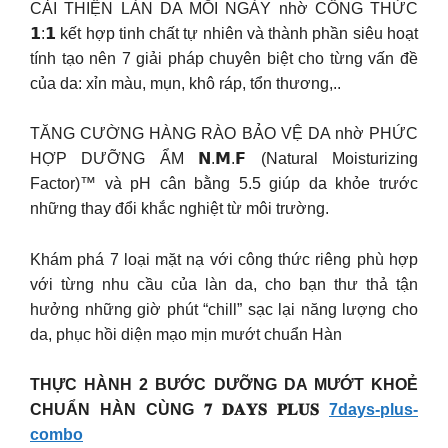
CẢI THIỆN LÀN DA MỖI NGÀY nhờ CÔNG THỨC
𝟭:𝟭 kết hợp tinh chất tự nhiên và thành phần siêu hoạt
tính tạo nên 7 giải pháp chuyên biệt cho từng vấn đề
của da: xỉn màu, mụn, khô ráp, tổn thương,..
TĂNG CƯỜNG HÀNG RÀO BẢO VỆ DA nhờ PHỨC
HỢP DƯỠNG ẨM 𝗡.𝗠.𝗙 (Natural Moisturizing
Factor)™ và pH cân bằng 5.5 giúp da khỏe trước
những thay đổi khắc nghiệt từ môi trường.
Khám phá 7 loại mặt nạ với công thức riêng phù hợp
với từng nhu cầu của làn da, cho bạn thư thả tận
hưởng những giờ phút “chill” sạc lại năng lượng cho
da, phục hồi diện mạo mịn mướt chuẩn Hàn
THỰC HÀNH 2 BƯỚC DƯỠNG DA MƯỚT KHOẺ
CHUẨN HÀN CÙNG 𝟕 𝐃𝐀𝐘𝐒 𝐏𝐋𝐔𝐒
7days-plus-
combo