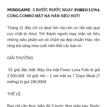
𝗠𝗜𝗡𝗜𝗚𝗔𝗠𝗘: 3 BƯỚC RƯỚC NGAY 𝐅𝐎𝐑𝐄𝐎 𝐋𝐔𝐍𝐀
CÙNG COMBO MẶT NẠ HÀN SIÊU HOT!
Tháng 11 đâu chỉ có deal hời mà còn cơ hội săn quà
cực chất từ Ariul. Trở thành người may mắn sở hữu
những siêu phẩm xịn xò chăm da đẹp chuẩn Hàn, rộn
ràng toả sáng mùa cuối năm thôi các bạn ơi.
GIẢI THƯỞNG
️ 01 giải đặc biệt: Máy rửa mặt Foreo Luna Fofo trị giá
2,500,00đ ️ 10 giải nhì – 1 set mặt nạ 7 Days Mask (7
miếng) trị giá 196,000đ
THỂ LỆ
Bạn chỉ cần thực hiện đủ 3 bước đơn giản sau: Bước