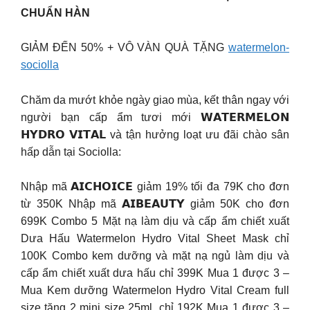
CHUẨN HÀN
GIẢM ĐẾN 50% + VÔ VÀN QUÀ TẶNG
watermelon-
sociolla
Chăm da mướt khỏe ngày giao mùa, kết thân ngay với
người bạn cấp ẩm tươi mới 𝗪𝗔𝗧𝗘𝗥𝗠𝗘𝗟𝗢𝗡
𝗛𝗬𝗗𝗥𝗢 𝗩𝗜𝗧𝗔𝗟 và tận hưởng loạt ưu đãi chào sân
hấp dẫn tại Sociolla:
Nhập mã 𝗔𝗜𝗖𝗛𝗢𝗜𝗖𝗘 giảm 19% tối đa 79K cho đơn
từ 350K Nhập mã 𝗔𝗜𝗕𝗘𝗔𝗨𝗧𝗬 giảm 50K cho đơn
699K Combo 5 Mặt nạ làm dịu và cấp ẩm chiết xuất
Dưa Hấu Watermelon Hydro Vital Sheet Mask chỉ
100K Combo kem dưỡng và mặt nạ ngủ làm dịu và
cấp ẩm chiết xuất dưa hấu chỉ 399K Mua 1 được 3 –
Mua Kem dưỡng Watermelon Hydro Vital Cream full
size tặng 2 mini size 25ml, chỉ 192K Mua 1 được 3 –