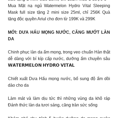
Mua Mặt nạ ngủ Watermelon Hydro Vital Sleeping
Mask full size tặng 2 mini size 25ml, chỉ 256K Quà
tặng độc quyền Ariul cho đơn từ 199K và 299K
MỚI: DƯA HẤU MỌNG NƯỚC, CĂNG MƯỚT LÀN
DA
Chinh phục làn da ẩm mọng, trong veo chuẩn Hàn thật
dễ dàng với bí kíp cấp nước, dưỡng ẩm chuyên sâu
𝗪𝗔𝗧𝗘𝗥𝗠𝗘𝗟𝗢𝗡 𝗛𝗬𝗗𝗥𝗢 𝗩𝗜𝗧𝗔𝗟
Chiết xuất Dưa Hấu mọng nước, bổ sung độ ẩm dồi
dào cho da
Làm mát và làm dịu tức thì những vùng da khô ráp
Đánh thức làn da tươi sáng, căng tràn sức sống