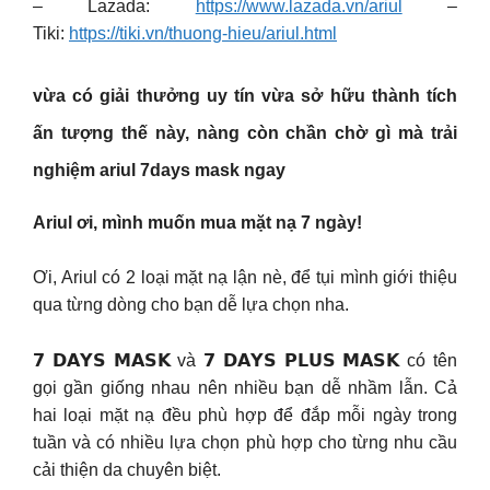
– Lazada:
https://www.lazada.vn/ariul
–
Tiki:
https://tiki.vn/thuong-hieu/ariul.html
vừa có giải thưởng uy tín vừa sở hữu thành tích
ấn tượng thế này, nàng còn chần chờ gì mà trải
nghiệm ariul 7days mask ngay
Ariul ơi, mình muốn mua mặt nạ 7 ngày!
Ơi, Ariul có 2 loại mặt nạ lận nè, để tụi mình giới thiệu
qua từng dòng cho bạn dễ lựa chọn nha.
𝟳 𝗗𝗔𝗬𝗦 𝗠𝗔𝗦𝗞 và 𝟳 𝗗𝗔𝗬𝗦 𝗣𝗟𝗨𝗦 𝗠𝗔𝗦𝗞 có tên
gọi gần giống nhau nên nhiều bạn dễ nhầm lẫn. Cả
hai loại mặt nạ đều phù hợp để đắp mỗi ngày trong
tuần và có nhiều lựa chọn phù hợp cho từng nhu cầu
cải thiện da chuyên biệt.