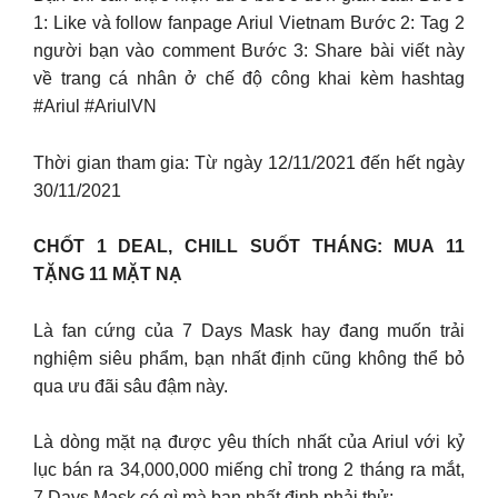
1: Like và follow fanpage Ariul Vietnam Bước 2: Tag 2
người bạn vào comment Bước 3: Share bài viết này
về trang cá nhân ở chế độ công khai kèm hashtag
#Ariul #AriulVN
Thời gian tham gia: Từ ngày 12/11/2021 đến hết ngày
30/11/2021
CHỐT 1 DEAL, CHILL SUỐT THÁNG: MUA 11
TẶNG 11 MẶT NẠ
Là fan cứng của 7 Days Mask hay đang muốn trải
nghiệm siêu phẩm, bạn nhất định cũng không thể bỏ
qua ưu đãi sâu đậm này.
Là dòng mặt nạ được yêu thích nhất của Ariul với kỷ
lục bán ra 34,000,000 miếng chỉ trong 2 tháng ra mắt,
7 Days Mask có gì mà bạn nhất định phải thử: