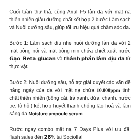
Cuối tuần thư thả, cùng Ariul F5 làn da với mặt nạ
thiên nhiên giàu dưỡng chất kết hợp 2 bước Làm sạch
và Nuôi dưỡng sâu, giúp tối ưu hiệu quả chăm sóc da.
Bước 1: Làm sạch dịu nhẹ nuôi dưỡng làn da với 2
mặt bông nổi và mặt bông mịn chứa chiết xuất nước
𝗚𝗮̣𝗼, 𝗕𝗲𝘁𝗮-𝗴𝗹𝘂𝗰𝗮𝗻 và 𝘁𝗵𝗮̀𝗻𝗵 𝗽𝗵𝗮̂̀𝗻 𝗹𝗮̀𝗺 𝗱𝗶̣𝘂 𝗱𝗮 từ
thực vật.
Bước 2: Nuôi dưỡng sâu, hỗ trợ giải quyết các vấn đề
hằng ngày của da với mặt nạ chứa 𝟏𝟎.𝟎𝟎𝟎𝐩𝐩𝐦 tinh
chất thiên nhiên (bông cải, trà xanh, dừa, chanh, nước
tre, lô hội) kết hợp huyết thanh chống lão hoá và làm
sáng da 𝗠𝗼𝗶𝘀𝘁𝘂𝗿𝗲 𝗮𝗺𝗽𝗼𝘂𝗹𝗲 𝘀𝗲𝗿𝘂𝗺.
Rước ngay combo mặt nạ 7 Days Plus với ưu đãi
flash sales đến 𝟮𝟴% tại Sociolla!