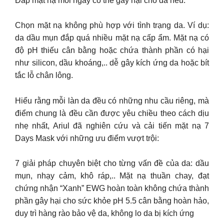
Đắp mặt nạ mỗi ngày có thể gây hại cho da nếu:
Chọn mặt nạ không phù hợp với tình trạng da. Ví dụ:
da dầu mụn đắp quá nhiều mặt nạ cấp ẩm. Mặt nạ có
độ pH thiếu cân bằng hoặc chứa thành phần có hại
như silicon, dầu khoáng,.. dễ gây kích ứng da hoặc bít
tắc lỗ chân lông.
Hiểu rằng mỗi làn da đều có những nhu cầu riêng, mà
điểm chung là đều cần được yêu chiều theo cách dịu
nhẹ nhất, Ariul đã nghiên cứu và cải tiến mặt nạ 7
Days Mask với những ưu điểm vượt trội:
7 giải pháp chuyên biệt cho từng vấn đề của da: dầu
mụn, nhạy cảm, khô ráp,.. Mặt nạ thuần chay, đạt
chứng nhận “Xanh” EWG hoàn toàn không chứa thành
phần gây hại cho sức khỏe pH 5.5 cân bằng hoàn hảo,
duy trì hàng rào bảo vệ da, không lo da bị kích ứng