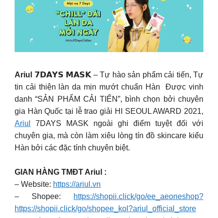
Ariul
𝟳𝗗𝗔𝗬𝗦 𝗠𝗔𝗦𝗞 – Tự hào sản phẩm cải tiến, Tự
tin cải thiện làn da mịn mướt chuẩn Hàn ️ Được vinh
danh “SẢN PHẨM CẢI TIẾN”, bình chọn bởi chuyên
gia Hàn Quốc tại lễ trao giải HI SEOUL AWARD 2021,
A
riul
7DAYS MASK ngoài ghi điểm tuyệt đối với
chuyên gia, mà còn làm xiêu lòng tín đồ skincare kiểu
Hàn bởi các đặc tính chuyên biệt.
GIAN HÀNG TMĐT Ariul :
– Website:
https://ariul.vn
– Shopee:
https://shopii.click/go/ee_aeoneshop?
https://shopii.click/go/shopee_kol?ariul_official_store