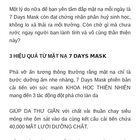
Một lý do nữa để bạn yên tâm đắp mặt nạ mỗi ngày là
7 Days Mask còn đạt chứng nhận phân huỷ sinh học,
không lo xả thải ra môi trường. Còn chờ gì mà chưa
rước ngay người bạn lành tính và vô cùng thân thiện
này?
3 HIỆU QUẢ TỪ MẶT NẠ 𝟳 𝗗𝗔𝗬𝗦 𝗠𝗔𝗦𝗞
Phá vỡ ấn tượng thông thường rằng mặt nạ chỉ là
bước dưỡng ẩm nhẹ nhàng, 7 Days Mask phiên bản
cải tiến với sức mạnh KHOA HỌC THIÊN NHIÊN
mang đến 3 tác động đột phá cho làn da
GIÚP DA THƯ GIÃN với chất vải thuần chay siêu
mỏng nhẹ ôm sát vào da cùng kết cấu cải tiến chứa
40,000 MẮT LƯỚI DƯỠNG CHẤT.