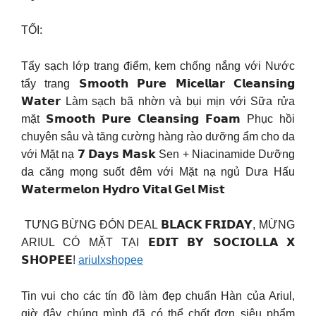
TỐI:
Tẩy sạch lớp trang điểm, kem chống nắng với Nước
tẩy trang 𝗦𝗺𝗼𝗼𝘁𝗵 𝗣𝘂𝗿𝗲 𝗠𝗶𝗰𝗲𝗹𝗹𝗮𝗿 𝗖𝗹𝗲𝗮𝗻𝘀𝗶𝗻𝗴
𝗪𝗮𝘁𝗲𝗿 Làm sạch bã nhờn và bụi mịn với Sữa rửa
mặt 𝗦𝗺𝗼𝗼𝘁𝗵 𝗣𝘂𝗿𝗲 𝗖𝗹𝗲𝗮𝗻𝘀𝗶𝗻𝗴 𝗙𝗼𝗮𝗺 Phục hồi
chuyên sâu và tăng cường hàng rào dưỡng ẩm cho da
với Mặt nạ 𝟳 𝗗𝗮𝘆𝘀 𝗠𝗮𝘀𝗸 Sen + Niacinamide Dưỡng
da căng mọng suốt đêm với Mặt nạ ngủ Dưa Hấu
𝗪𝗮𝘁𝗲𝗿𝗺𝗲𝗹𝗼𝗻 𝗛𝘆𝗱𝗿𝗼 𝗩𝗶𝘁𝗮𝗹 𝗚𝗲𝗹 𝗠𝗶𝘀𝘁
️ TƯNG BỪNG ĐÓN DEAL 𝗕𝗟𝗔𝗖𝗞 𝗙𝗥𝗜𝗗𝗔𝗬, MỪNG
ARIUL CÓ MẶT TẠI 𝗘𝗗𝗜𝗧 𝗕𝗬 𝗦𝗢𝗖𝗜𝗢𝗟𝗟𝗔 𝗫
𝗦𝗛𝗢𝗣𝗘𝗘! ️
ariulxshopee
Tin vui cho các tín đồ làm đẹp chuẩn Hàn của Ariul,
giờ đây chúng mình đã có thể chốt đơn siêu phẩm