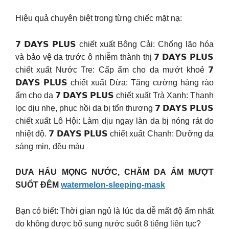
Hiệu quả chuyên biệt trong từng chiếc mặt nạ:
𝟳 𝗗𝗔𝗬𝗦 𝗣𝗟𝗨𝗦 chiết xuất Bông Cải: Chống lão hóa
và bảo vệ da trước ô nhiễm thành thị 𝟳 𝗗𝗔𝗬𝗦 𝗣𝗟𝗨𝗦
chiết xuất Nước Tre: Cấp ẩm cho da mướt khoẻ 𝟳
𝗗𝗔𝗬𝗦 𝗣𝗟𝗨𝗦 chiết xuất Dừa: Tăng cường hàng rào
ẩm cho da 𝟳 𝗗𝗔𝗬𝗦 𝗣𝗟𝗨𝗦 chiết xuất Trà Xanh: Thanh
lọc dịu nhẹ, phục hồi da bị tổn thương 𝟳 𝗗𝗔𝗬𝗦 𝗣𝗟𝗨𝗦
chiết xuất Lô Hội: Làm dịu ngay làn da bị nóng rát do
nhiệt độ. 𝟳 𝗗𝗔𝗬𝗦 𝗣𝗟𝗨𝗦 chiết xuất Chanh: Dưỡng da
sáng mịn, đều màu
DƯA HẤU MỌNG NƯỚC, CHĂM DA ẨM MƯỢT
SUỐT ĐÊM
watermelon-sleeping-mask
Bạn có biết: Thời gian ngủ là lúc da dễ mất độ ẩm nhất
do không được bổ sung nước suốt 8 tiếng liên tục?