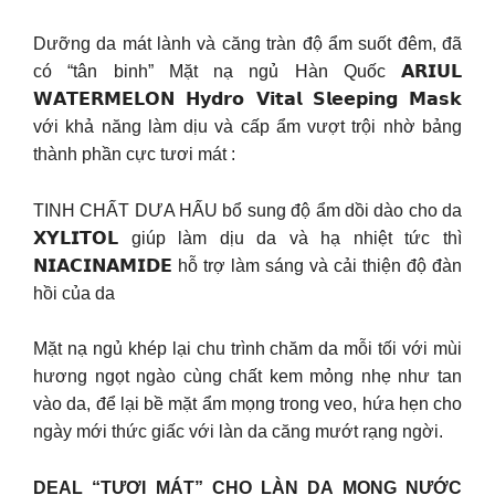
Dưỡng da mát lành và căng tràn độ ẩm suốt đêm, đã
có “tân binh” Mặt nạ ngủ Hàn Quốc 𝗔𝗥𝗜𝗨𝗟
𝗪𝗔𝗧𝗘𝗥𝗠𝗘𝗟𝗢𝗡 𝗛𝘆𝗱𝗿𝗼 𝗩𝗶𝘁𝗮𝗹 𝗦𝗹𝗲𝗲𝗽𝗶𝗻𝗴 𝗠𝗮𝘀𝗸
với khả năng làm dịu và cấp ẩm vượt trội nhờ bảng
thành phần cực tươi mát :
TINH CHẤT DƯA HẤU bổ sung độ ẩm dồi dào cho da
𝗫𝗬𝗟𝗜𝗧𝗢𝗟 giúp làm dịu da và hạ nhiệt tức thì
𝗡𝗜𝗔𝗖𝗜𝗡𝗔𝗠𝗜𝗗𝗘 hỗ trợ làm sáng và cải thiện độ đàn
hồi của da
Mặt nạ ngủ khép lại chu trình chăm da mỗi tối với mùi
hương ngọt ngào cùng chất kem mỏng nhẹ như tan
vào da, để lại bề mặt ẩm mọng trong veo, hứa hẹn cho
ngày mới thức giấc với làn da căng mướt rạng ngời.
DEAL “TƯƠI MÁT” CHO LÀN DA MỌNG NƯỚC