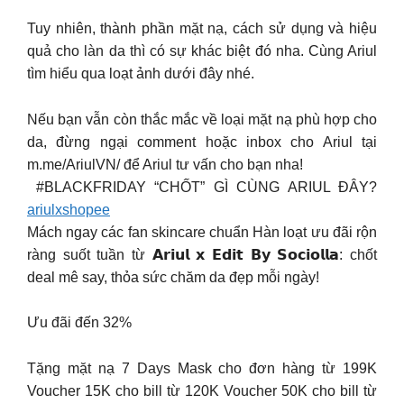
Tuy nhiên, thành phần mặt nạ, cách sử dụng và hiệu
quả cho làn da thì có sự khác biệt đó nha. Cùng Ariul
tìm hiểu qua loạt ảnh dưới đây nhé.
Nếu bạn vẫn còn thắc mắc về loại mặt nạ phù hợp cho
da, đừng ngại comment hoặc inbox cho Ariul tại
m.me/AriulVN/ để Ariul tư vấn cho bạn nha!
️ #BLACKFRIDAY “CHỐT” GÌ CÙNG ARIUL ĐÂY?
ariulxshopee
Mách ngay các fan skincare chuẩn Hàn loạt ưu đãi rộn
ràng suốt tuần từ 𝗔𝗿𝗶𝘂𝗹 𝘅 𝗘𝗱𝗶𝘁 𝗕𝘆 𝗦𝗼𝗰𝗶𝗼𝗹𝗹𝗮: chốt
deal mê say, thỏa sức chăm da đẹp mỗi ngày!
Ưu đãi đến 32%
Tặng mặt nạ 7 Days Mask cho đơn hàng từ 199K
Voucher 15K cho bill từ 120K Voucher 50K cho bill từ