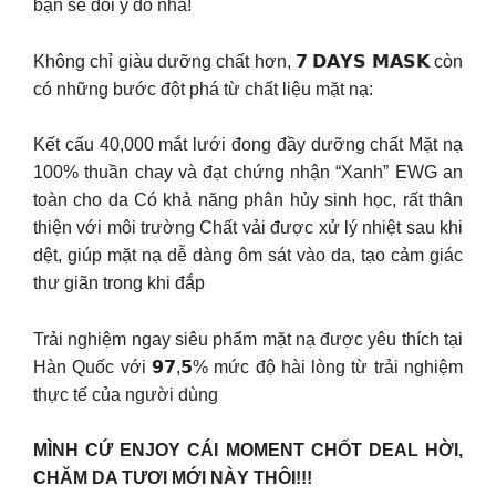
bạn sẽ đổi ý đó nha!
Không chỉ giàu dưỡng chất hơn, 𝟳 𝗗𝗔𝗬𝗦 𝗠𝗔𝗦𝗞 còn
có những bước đột phá từ chất liệu mặt nạ:
Kết cấu 40,000 mắt lưới đong đầy dưỡng chất Mặt nạ
100% thuần chay và đạt chứng nhận “Xanh” EWG an
toàn cho da Có khả năng phân hủy sinh học, rất thân
thiện với môi trường Chất vải được xử lý nhiệt sau khi
dệt, giúp mặt nạ dễ dàng ôm sát vào da, tạo cảm giác
thư giãn trong khi đắp
Trải nghiệm ngay siêu phẩm mặt nạ được yêu thích tại
Hàn Quốc với 𝟵𝟳,𝟱% mức độ hài lòng từ trải nghiệm
thực tế của người dùng
MÌNH CỨ ENJOY CÁI MOMENT CHỐT DEAL HỜI,
CHĂM DA TƯƠI MỚI NÀY THÔI!!!