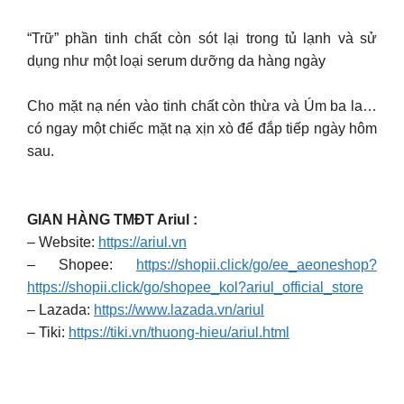
“Trữ” phần tinh chất còn sót lại trong tủ lạnh và sử
dụng như một loại serum dưỡng da hàng ngày
Cho mặt nạ nén vào tinh chất còn thừa và Úm ba la…
có ngay một chiếc mặt nạ xịn xò để đắp tiếp ngày hôm
sau.
GIAN HÀNG TMĐT Ariul :
– Website:
https://ariul.vn
– Shopee:
https://shopii.click/go/ee_aeoneshop?
https://shopii.click/go/shopee_kol?ariul_official_store
– Lazada:
https://www.lazada.vn/ariul
– Tiki:
https://tiki.vn/thuong-hieu/ariul.html