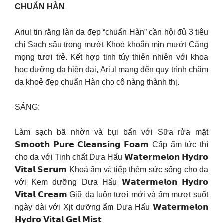
CHUẨN HÀN
Ariul tin rằng làn da đẹp “chuẩn Hàn” cần hội đủ 3 tiêu
chí Sạch sâu trong mướt Khoẻ khoắn mịn mướt Căng
mọng tươi trẻ. Kết hợp tinh túy thiên nhiên với khoa
học dưỡng da hiện đại, Ariul mang đến quy trình chăm
da khoẻ đẹp chuẩn Hàn cho cô nàng thành thị.
SÁNG:
Làm sạch bã nhờn và bụi bẩn với Sữa rửa mặt
𝗦𝗺𝗼𝗼𝘁𝗵 𝗣𝘂𝗿𝗲 𝗖𝗹𝗲𝗮𝗻𝘀𝗶𝗻𝗴 𝗙𝗼𝗮𝗺 Cấp ẩm tức thì
cho da với Tinh chất Dưa Hấu 𝗪𝗮𝘁𝗲𝗿𝗺𝗲𝗹𝗼𝗻 𝗛𝘆𝗱𝗿𝗼
𝗩𝗶𝘁𝗮𝗹 𝗦𝗲𝗿𝘂𝗺 Khoá ẩm và tiếp thêm sức sống cho da
với Kem dưỡng Dưa Hấu 𝗪𝗮𝘁𝗲𝗿𝗺𝗲𝗹𝗼𝗻 𝗛𝘆𝗱𝗿𝗼
𝗩𝗶𝘁𝗮𝗹 𝗖𝗿𝗲𝗮𝗺 Giữ da luôn tươi mới và ẩm mượt suốt
ngày dài với Xịt dưỡng ẩm Dưa Hấu 𝗪𝗮𝘁𝗲𝗿𝗺𝗲𝗹𝗼𝗻
𝗛𝘆𝗱𝗿𝗼 𝗩𝗶𝘁𝗮𝗹 𝗚𝗲𝗹 𝗠𝗶𝘀𝘁