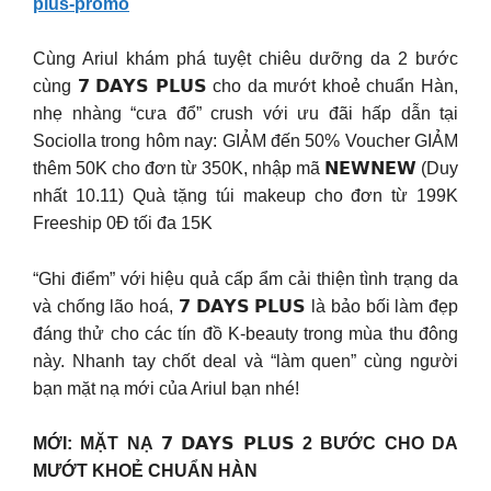
plus-promo
Cùng Ariul khám phá tuyệt chiêu dưỡng da 2 bước
cùng 𝟳 𝗗𝗔𝗬𝗦 𝗣𝗟𝗨𝗦 cho da mướt khoẻ chuẩn Hàn,
nhẹ nhàng “cưa đổ” crush với ưu đãi hấp dẫn tại
Sociolla trong hôm nay: GIẢM đến 50% Voucher GIẢM
thêm 50K cho đơn từ 350K, nhập mã 𝗡𝗘𝗪𝗡𝗘𝗪 (Duy
nhất 10.11) Quà tặng túi makeup cho đơn từ 199K
Freeship 0Đ tối đa 15K
“Ghi điểm” với hiệu quả cấp ẩm cải thiện tình trạng da
và chống lão hoá, 𝟳 𝗗𝗔𝗬𝗦 𝗣𝗟𝗨𝗦 là bảo bối làm đẹp
đáng thử cho các tín đồ K-beauty trong mùa thu đông
này. Nhanh tay chốt deal và “làm quen” cùng người
bạn mặt nạ mới của Ariul bạn nhé!
MỚI: MẶT NẠ 𝟳 𝗗𝗔𝗬𝗦 𝗣𝗟𝗨𝗦 2 BƯỚC CHO DA
MƯỚT KHOẺ CHUẨN HÀN