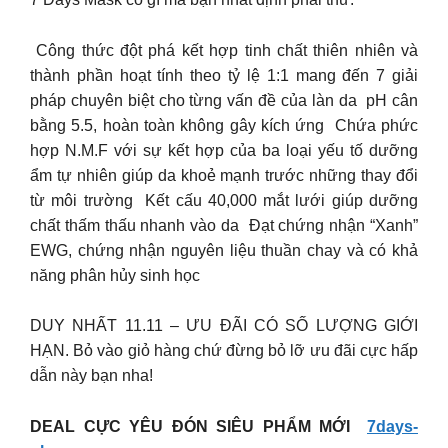
️ Công thức đột phá kết hợp tinh chất thiên nhiên và
thành phần hoạt tính theo tỷ lệ 1:1 mang đến 7 giải
pháp chuyên biệt cho từng vấn đề của làn da ️ pH cân
bằng 5.5, hoàn toàn không gây kích ứng ️ Chứa phức
hợp N.M.F với sự kết hợp của ba loại yếu tố dưỡng
ẩm tự nhiên giúp da khoẻ mạnh trước những thay đổi
từ môi trường ️ Kết cấu 40,000 mắt lưới giúp dưỡng
chất thấm thấu nhanh vào da ️ Đạt chứng nhận “Xanh”
EWG, chứng nhận nguyên liệu thuần chay và có khả
năng phân hủy sinh học
DUY NHẤT 11.11 – ƯU ĐÃI CÓ SỐ LƯỢNG GIỚI
HẠN. Bỏ vào giỏ hàng chứ đừng bỏ lỡ ưu đãi cực hấp
dẫn này bạn nha!
DEAL CỰC YÊU ĐÓN SIÊU PHẨM MỚI ️
7days-