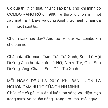
Có quà thì thích thật, nhưng sao phải chờ khi mình có
COMBO RẠNG RỠ chỉ 99K! Tự thưởng cho mình một
xấp mặt nạ 7 Days và cùng Ariul thực hành chăm da
mịn mướt suốt tuần.
Chọn mask nào đây? Ariul gợi ý ngay vài combo xịn
cho bạn nè:
Chăm da dầu mụn: Tràm Trà, Trà Xanh, Sen, Lô Hội
Dưỡng ẩm cho da khô: Lô Hội, Nước Tre, Cúc, Sen
Dưỡng sáng: Chanh, Sen, Cúc, Trà Xanh
MỖI NGÀY ĐỀU LÀ 20.10 KHI BẠN LUÔN LÀ
NGUỒN CẢM HỨNG CỦA CHÍNH MÌNH!
Chúc các cô gái của Ariul luôn toả sáng với diện mạo
trong mướt và nguồn năng lượng tươi mới mỗi ngày.