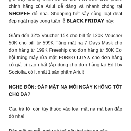
chính hãng của Ariul dễ dàng và nhanh chóng tại
𝗦𝗛𝗢𝗣𝗘𝗘 đó nha. Shopping hết sảy cùng loạt deal
đẹp ngất ngây trong tuần lễ 𝗕𝗟𝗔𝗖𝗞 𝗙𝗥𝗜𝗗𝗔𝗬 này:
Giảm đến 32% Voucher 15K cho bill từ 120K Voucher
50K cho bill từ 599K Tặng mặt nạ 7 Days Mask cho
đơn hàng từ 199K Freeship cho đơn hàng từ 50K Cơ
hội trúng máy rửa mặt 𝐅𝐎𝐑𝐄𝐎 𝐋𝐔𝐍𝐀 cho đơn hàng
có giá trị cao nhất (Áp dụng cho đơn hàng tại Edit by
Sociolla, có ít nhất 1 sản phẩm Ariul)
NGHE ĐỒN: ĐẮP MẶT NẠ MỖI NGÀY KHÔNG TỐT
CHO DA?
Câu trả lời còn tùy thuộc vào loại mặt nạ mà bạn đắp
đó nha!