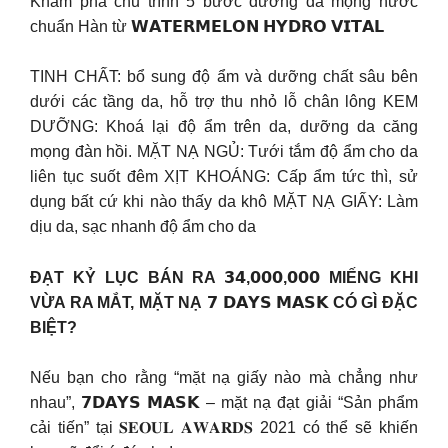
Khám phá chu trình 5 bước dưỡng da mọng nước
chuẩn Hàn từ 𝗪𝗔𝗧𝗘𝗥𝗠𝗘𝗟𝗢𝗡 𝗛𝗬𝗗𝗥𝗢 𝗩𝗜𝗧𝗔𝗟
TINH CHẤT: bổ sung độ ẩm và dưỡng chất sâu bên
dưới các tầng da, hỗ trợ thu nhỏ lỗ chân lông KEM
DƯỠNG: Khoá lại độ ẩm trên da, dưỡng da căng
mọng đàn hồi. MẶT NẠ NGỦ: Tưới tắm độ ẩm cho da
liên tục suốt đêm XỊT KHOÁNG: Cấp ẩm tức thì, sử
dụng bất cứ khi nào thấy da khô MẶT NẠ GIẤY: Làm
dịu da, sạc nhanh độ ẩm cho da
ĐẠT KỶ LỤC BÁN RA 𝟯𝟰,𝟬𝟬𝟬,𝟬𝟬𝟬 MIẾNG KHI
VỪA RA MẮT, MẶT NẠ 𝟳 𝗗𝗔𝗬𝗦 𝗠𝗔𝗦𝗞 CÓ GÌ ĐẶC
BIỆT?
Nếu bạn cho rằng “mặt nạ giấy nào mà chẳng như
nhau”, 𝟳𝗗𝗔𝗬𝗦 𝗠𝗔𝗦𝗞 – mặt nạ đạt giải “Sản phẩm
cải tiến” tại 𝐒𝐄𝐎𝐔𝐋 𝐀𝐖𝐀𝐑𝐃𝐒 2021 có thể sẽ khiến