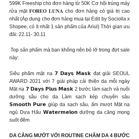
599K Freeship cho đơn hàng từ 50K Cơ hội trúng máy
rửa mặt 𝐅𝐎𝐑𝐄𝐎 𝐋𝐔𝐍𝐀 cho đơn hàng có giá trị cao
nhất (Áp dụng cho đơn hàng mua tại Edit by Sociolla x
Shopee, có ít nhất 1 sản phẩm của Ariul) Thời gian ưu
đãi: 22.11- 30.11
️ Top sản phẩm mà bạn không nên bỏ lỡ trong đợt sale
này:
Siêu phẩm mặt nạ 𝟳 𝗗𝗮𝘆𝘀 𝗠𝗮𝘀𝗸 đạt giải SEOUL
AWARD 2021 với 7 giải pháp cải thiện da mỗi ngày
Mặt nạ 𝟳 𝗗𝗮𝘆𝘀 𝗣𝗹𝘂𝘀 𝗠𝗮𝘀𝗸 2 bước làm sạch và nuôi
dưỡng sâu cho da Làm sạch kép chuyên sâu
𝗦𝗺𝗼𝗼𝘁𝗵 𝗣𝘂𝗿𝗲 giúp da sạch sâu, ẩm mượt Mặt nạ
ngủ Dưa Hấu 𝗪𝗮𝘁𝗲𝗿𝗺𝗲𝗹𝗼𝗻 dưỡng da căng mọng
suốt đêm
DA CĂNG MƯỚT VỚI ROUTINE CHĂM DA 4 BƯỚC