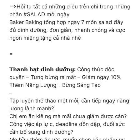
==>Hội tụ tất cả những điều trên chỉ trong những
phần #SALAD mỗi ngày
Baker Baking tổng hợp ngay 7 món salad đầy
đủ dinh dưỡng, đơn giản, nhanh chóng và cực
ngon miệng tặng cả nhà nhé
=
𝗧𝗵𝗮𝗻𝗵 𝗵𝗮̣𝘁 𝗱𝗶𝗻𝗵 𝗱𝘂̛𝗼̛̃𝗻𝗴: Công thức độc
quyền – Tưng bừng ra mắt – Giảm ngay 10%
Thêm Năng Lượng – Bừng Sáng Tạo
–
Tập luyện thể thao mệt mỏi, cần tiếp ngay năng
lượng lành mạnh?
Chị em ăn kiê ng mà mãi chưa giảm được cân?
Công việc áp lự c, deadline dồn dập, đuối sức
cần bổ sung dinh dưỡng?
Mẹ bầu thèm ăn vặt, muốn chọn sản phẩm uy