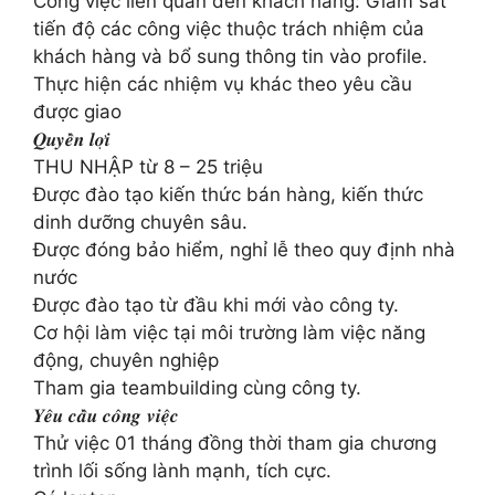
Công việc liên quan đến khách hàng: Giám sát
tiến độ các công việc thuộc trách nhiệm của
khách hàng và bổ sung thông tin vào profile.
Thực hiện các nhiệm vụ khác theo yêu cầu
được giao
𝑸𝒖𝒚𝒆̂̀𝒏 𝒍𝒐̛̣𝒊
THU NHẬP từ 8 – 25 triệu
Được đào tạo kiến thức bán hàng, kiến thức
dinh dưỡng chuyên sâu.
Được đóng bảo hiểm, nghỉ lễ theo quy định nhà
nước
Được đào tạo từ đầu khi mới vào công ty.
Cơ hội làm việc tại môi trường làm việc năng
động, chuyên nghiệp
Tham gia teambuilding cùng công ty.
𝒀𝒆̂𝒖 𝒄𝒂̂̀𝒖 𝒄𝒐̂𝒏𝒈 𝒗𝒊𝒆̣̂𝒄
Thử việc 01 tháng đồng thời tham gia chương
trình lối sống lành mạnh, tích cực.