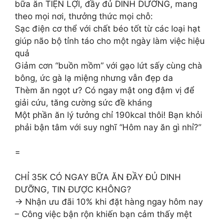
bữa ăn TIỆN LỢI, đầy đủ DINH DƯỠNG, mang
theo mọi nơi, thưởng thức mọi chỗ:
Sạc điện cơ thể với chất béo tốt từ các loại hạt
giúp não bộ tỉnh táo cho một ngày làm việc hiệu
quả
Giảm cơn “buồn mồm” với gạo lứt sấy cùng chà
bông, ức gà lạ miệng nhưng vẫn đẹp da
Thèm ăn ngọt ư? Có ngay mật ong đậm vị để
giải cứu, tăng cường sức đề kháng
Một phần ăn lý tưởng chỉ 190kcal thôi! Bạn khỏi
phải bận tâm với suy nghĩ “Hôm nay ăn gì nhỉ?”
=
CHỈ 35K CÓ NGAY BỮA ĂN ĐẦY ĐỦ DINH
DƯỠNG, TIN ĐƯỢC KHÔNG?
→ Nhận ưu đãi 10% khi đặt hàng ngay hôm nay
– Công việc bận rộn khiến bạn cảm thấy mệt