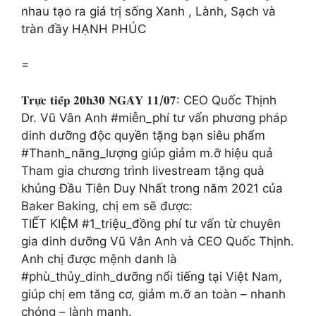
nhau tạo ra giá trị sống Xanh , Lành, Sạch và
tràn đầy HẠNH PHÚC
=
𝐓𝐫𝐮̛̣𝐜 𝐭𝐢𝐞̂́𝐩 𝟐𝟎𝐡𝟑𝟎 𝐍𝐆𝐀̀𝐘 𝟏𝟏/𝟎𝟕: CEO Quốc Thịnh
Dr. Vũ Vân Anh #miễn_phí tư vấn phương pháp
dinh dưỡng độc quyền tặng bạn siêu phẩm
#Thanh_năng_lượng giúp giảm m.ỡ hiệu quả
Tham gia chương trình livestream tặng quà
khủng Đầu Tiên Duy Nhất trong năm 2021 của
Baker Baking, chị em sẽ được:
TIẾT KIỆM #1_triệu_đồng phí tư vấn từ chuyên
gia dinh dưỡng Vũ Vân Anh và CEO Quốc Thịnh.
Anh chị được mệnh danh là
#phù_thủy_dinh_dưỡng nổi tiếng tại Việt Nam,
giúp chị em tăng cơ, giảm m.ỡ an toàn – nhanh
chóng – lành mạnh.