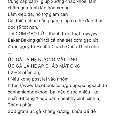
Cung cấp canxi giúp xương chắc khỏe, làm
chậm quá trình lão hóa xương.
Làm đẹp da, hỗ trợ giảm cân
Cải thiện chức năng gan, giúp cơ thể đào thải
độc tố tốt hơn.
Thì CƠM GẠO LỨT thành tri kỉ thật royyyyy
Baker Baking gửi tới cả nhà set cơm gạo lứt
được gợi ý từ Health Coach Quốc Thịnh nha
—
ỨC GÀ LÁ HẸ NƯỚNG MẬT ONG
ỨC GÀ LÁ HẸ ÁP CHẢO MẬT ONG
( 2 – 3 phần ăn)
( Nấu xong post lại vào nhóm
https://www.facebook.com/groups/songsachde
xanhanlanhdekhoe, bài nào được nhiều like
nhất BB tặng 1 hộp bánh healthy xinh xinh ạ)
Thành phần
300 gram ức gà không xương, khứa để dễ