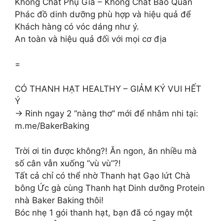
Không Chất Phụ Gia – Không Chất Bảo Quản
Phác đồ dinh dưỡng phù hợp và hiệu quả để
Khách hàng có vóc dáng như ý.
An toàn và hiệu quả đối với mọi cơ địa
=
CÓ THANH HẠT HEALTHY – GIẢM KÝ VUI HẾT
Ý
→ Rinh ngay 2 “nàng thơ” mới để nhâm nhi tại:
m.me/BakerBaking
Trời ơi tin được không?! Ăn ngon, ăn nhiều mà
số cân vẫn xuống “vù vù”?!
Tất cả chỉ có thể nhờ Thanh hạt Gạo lứt Chà
bông Ức gà cùng Thanh hạt Dinh dưỡng Protein
nhà Baker Baking thôi!
Bóc nhẹ 1 gói thanh hạt, bạn đã có ngay một