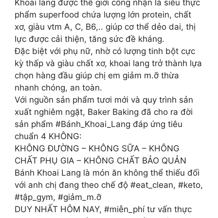
Khoai lang được thế giới công nhận là siêu thực
phẩm superfood chứa lượng lớn protein, chất
xơ, giàu vtm A, C, B6,.. giúp cơ thể dẻo dai, thị
lực được cải thiện, tăng sức đề kháng.
Đặc biệt với phụ nữ, nhờ có lượng tinh bột cực
kỳ thấp và giàu chất xơ, khoai lang trở thành lựa
chọn hàng đầu giúp chị em giảm m.ỡ thừa
nhanh chóng, an toàn.
Với nguồn sản phẩm tươi mới và quy trình sản
xuất nghiêm ngặt, Baker Baking đã cho ra đời
sản phẩm #Bánh_Khoai_Lang đáp ứng tiêu
chuẩn 4 KHÔNG:
KHÔNG ĐƯỜNG – KHÔNG SỮA – KHÔNG
CHẤT PHỤ GIA – KHÔNG CHẤT BẢO QUẢN
Bánh Khoai Lang là món ăn không thể thiếu đối
với anh chị đang theo chế độ #eat_clean, #keto,
#tập_gym, #giảm_m.ỡ
DUY NHẤT HÔM NAY, #miễn_phí tư vấn thực