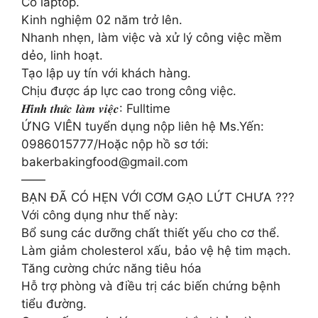
Có laptop.
Kinh nghiệm 02 năm trở lên.
Nhanh nhẹn, làm việc và xử lý công việc mềm
dẻo, linh hoạt.
Tạo lập uy tín với khách hàng.
Chịu được áp lực cao trong công việc.
𝑯𝒊̀𝒏𝒉 𝒕𝒉𝒖̛́𝒄 𝒍𝒂̀𝒎 𝒗𝒊𝒆̣̂𝒄: Fulltime
ỨNG VIÊN tuyển dụng nộp liên hệ Ms.Yến:
0986015777/Hoặc nộp hồ sơ tới:
bakerbakingfood@gmail.com
——
BẠN ĐÃ CÓ HẸN VỚI CƠM GẠO LỨT CHƯA ???
Với công dụng như thế này:
Bổ sung các dưỡng chất thiết yếu cho cơ thể.
Làm giảm cholesterol xấu, bảo vệ hệ tim mạch.
Tăng cường chức năng tiêu hóa
Hỗ trợ phòng và điều trị các biến chứng bệnh
tiểu đường.