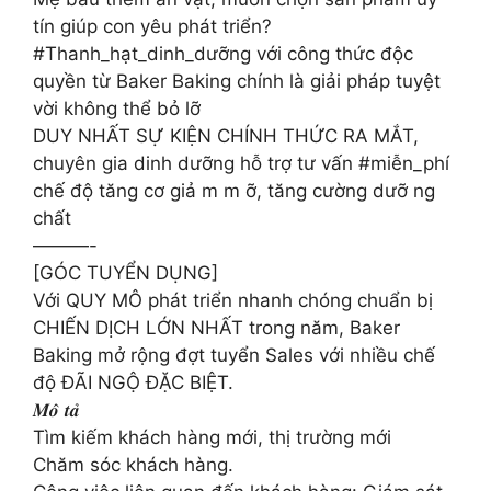
tín giúp con yêu phát triển?
#Thanh_hạt_dinh_dưỡng với công thức độc
quyền từ Baker Baking chính là giải pháp tuyệt
vời không thể bỏ lỡ
DUY NHẤT SỰ KIỆN CHÍNH THỨC RA MẮT,
chuyên gia dinh dưỡng hỗ trợ tư vấn #miễn_phí
chế độ tăng cơ giả m m ỡ, tăng cường dưỡ ng
chất
———-
[GÓC TUYỂN DỤNG]
Với QUY MÔ phát triển nhanh chóng chuẩn bị
CHIẾN DỊCH LỚN NHẤT trong năm, Baker
Baking mở rộng đợt tuyển Sales với nhiều chế
độ ĐÃI NGỘ ĐẶC BIỆT.
𝑴𝒐̂ 𝒕𝒂̉
Tìm kiếm khách hàng mới, thị trường mới
Chăm sóc khách hàng.