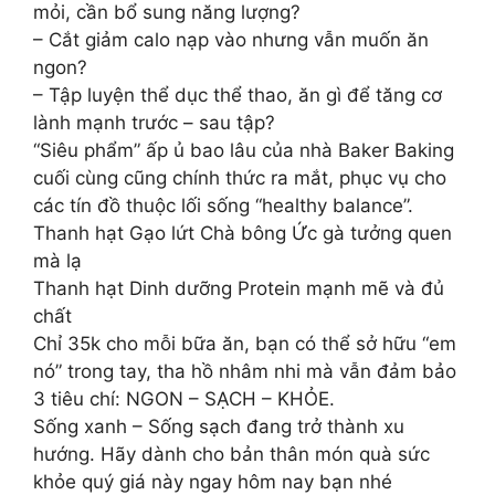
mỏi, cần bổ sung năng lượng?
– Cắt giảm calo nạp vào nhưng vẫn muốn ăn
ngon?
– Tập luyện thể dục thể thao, ăn gì để tăng cơ
lành mạnh trước – sau tập?
“Siêu phẩm” ấp ủ bao lâu của nhà Baker Baking
cuối cùng cũng chính thức ra mắt, phục vụ cho
các tín đồ thuộc lối sống “healthy balance”.
Thanh hạt Gạo lứt Chà bông Ức gà tưởng quen
mà lạ
Thanh hạt Dinh dưỡng Protein mạnh mẽ và đủ
chất
Chỉ 35k cho mỗi bữa ăn, bạn có thể sở hữu “em
nó” trong tay, tha hồ nhâm nhi mà vẫn đảm bảo
3 tiêu chí: NGON – SẠCH – KHỎE.
Sống xanh – Sống sạch đang trở thành xu
hướng. Hãy dành cho bản thân món quà sức
khỏe quý giá này ngay hôm nay bạn nhé