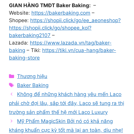
GIAN HÀNG TMĐT Baker Baking:
–
Website:
https://bakerbaking.com
–
Shopee:
https://shopii.click/go/ee_aeoneshop?
https://shopii.click/go/shopee_kol?
bakerbaking2107
–
Lazada:
https://www.lazada.vn/tag/baker-
baking
– Tiki:
https://tiki.vn/cua-hang/baker-
baking-store
Categories
Thương hiệu
Tags
Baker Baking
Không để những khách hàng yêu mến Laco
phải chờ đợi lâu, sắp tới đây, Laco sẽ tung ra thị
trường sản phẩm thế hệ mới Laco Luxury
Mỹ Phẩm MagicSkin Bởi nó có khả năng
kháng khuẩn cực kỳ tốt mà lại an toàn, diu nhẹ!