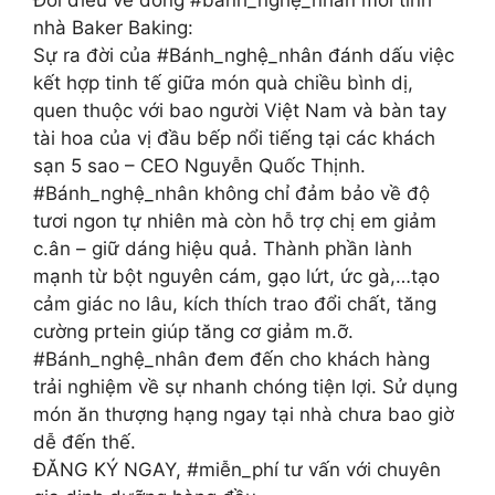
Đôi điều về dòng #bánh_nghệ_nhân mới tinh
nhà Baker Baking:
Sự ra đời của #Bánh_nghệ_nhân đánh dấu việc
kết hợp tinh tế giữa món quà chiều bình dị,
quen thuộc với bao người Việt Nam và bàn tay
tài hoa của vị đầu bếp nổi tiếng tại các khách
sạn 5 sao – CEO Nguyễn Quốc Thịnh.
#Bánh_nghệ_nhân không chỉ đảm bảo về độ
tươi ngon tự nhiên mà còn hỗ trợ chị em giảm
c.ân – giữ dáng hiệu quả. Thành phần lành
mạnh từ bột nguyên cám, gạo lứt, ức gà,…tạo
cảm giác no lâu, kích thích trao đổi chất, tăng
cường prtein giúp tăng cơ giảm m.ỡ.
#Bánh_nghệ_nhân đem đến cho khách hàng
trải nghiệm về sự nhanh chóng tiện lợi. Sử dụng
món ăn thượng hạng ngay tại nhà chưa bao giờ
dễ đến thế.
ĐĂNG KÝ NGAY, #miễn_phí tư vấn với chuyên