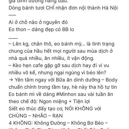
gia dinh dưỡng hàng đầu.
Dòng bánh tươi CHỈ nhận đơn nội thành Hà Nội
—–
Ai ở chỗ nào ở nguyên đó
Eo thon – dáng đẹp có BB lo
____
– Lên kg, chân thô, eo bánh mỳ… là tình trạng
chung của hầu hết mọi người sau mùa dịch ở
nhà quá nhiều, ăn nhiều, ít vận động.
– Kèo hẹn cafe gặp gỡ sau dịch hay đi vi vu
nhiều vô kể, nhưng ngại ngùng vì béo lên?
→ Yên tâm ngay với Bữa ăn dinh dưỡng – Body
chuẩn chỉnh trong tầm tay, hè này tha hồ tự tin
Eo bánh mì về dáng #Minhon sau vài tuần ăn
theo chế độ: Ngon miệng + Tiện lợi
Siết eo thúc đẩy tạo cơ, NÓI KHÔNG với
CHÙNG – NHÃO – RẠN
4 KHÔNG: Không Đường – Không Bơ Béo –