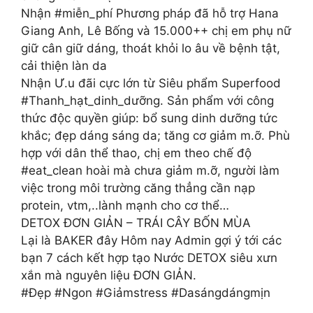
Nhận #miễn_phí Phương pháp đã hỗ trợ Hana
Giang Anh, Lê Bống và 15.000++ chị em phụ nữ
giữ cân giữ dáng, thoát khỏi lo âu về bệnh tật,
cải thiện làn da
Nhận Ư.u đãi cực lớn từ Siêu phẩm Superfood
#Thanh_hạt_dinh_dưỡng. Sản phẩm với công
thức độc quyền giúp: bổ sung dinh dưỡng tức
khắc; đẹp dáng sáng da; tăng cơ giảm m.ỡ. Phù
hợp với dân thể thao, chị em theo chế độ
#eat_clean hoài mà chưa giảm m.ỡ, người làm
việc trong môi trường căng thẳng cần nạp
protein, vtm,..lành mạnh cho cơ thể…
DETOX ĐƠN GIẢN – TRÁI CÂY BỐN MÙA
Lại là BAKER đây Hôm nay Admin gợi ý tới các
bạn 7 cách kết hợp tạo Nước DETOX siêu xưn
xắn mà nguyên liệu ĐƠN GIẢN.
#Đẹp #Ngon #Giảmstress #Dasángdángmịn