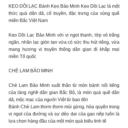
KẸO DỒI LẠC Bánh Kẹo Bảo Minh Kẹo Dồi Lạc là một
thức quà dân dã, cổ truyền, đặc trưng của vùng quê
miền Bắc Việt Nam
Kẹo Dồi Lạc Bảo Minh với vị ngọt thanh, lớp vỏ trắng
ngần, nhân lạc giòn tan vừa có sức thu hút riêng, vừa
mang hương vị truyền thống dân gian đi khắp mọi
miền Tổ quốc
CHÈ LAM BẢO MINH
Chè Lam Bảo Minh xuất thân từ món bánh nổi tiếng
của làng nghề dân gian Bắc Bộ, là món quà quê dân
dã, mộc mạc của người Việt từ bao đời
Bánh Chè Lam thơm thơm mùi gừng, hòa quyện trong
vị ngọt của đường và sự dẻo dai của gạo nếp luôn là
lựa chọn hàng đầu của một món quà biếu tinh tế