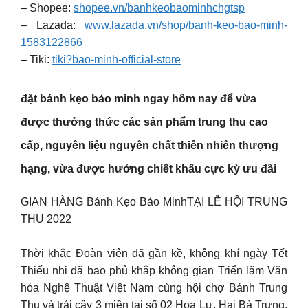
– Shopee:
shopee.vn/banhkeobaominhchgtsp
– Lazada:
www.lazada.vn/shop/banh-keo-bao-minh-
1583122866
– Tiki:
tiki?bao-minh-official-store
đặt
bánh kẹo bảo minh
ngay hôm nay để vừa
được thưởng thức các sản phẩm trung thu cao
cấp, nguyên liệu nguyên chất thiên nhiên thượng
hạng, vừa được hưởng chiết khấu cực kỳ ưu đãi
GIAN HÀNG Bánh Kẹo Bảo MinhTẠI LỄ HỘI TRUNG
THU 2022
Thời khắc Đoàn viên đã gần kề, không khí ngày Tết
Thiếu nhi đã bao phủ khắp không gian Triển lãm Văn
hóa Nghệ Thuật Việt Nam cùng hội chợ Bánh Trung
Thu và trái cây 3 miền tại số 02 Hoa Lư, Hai Bà Trưng,