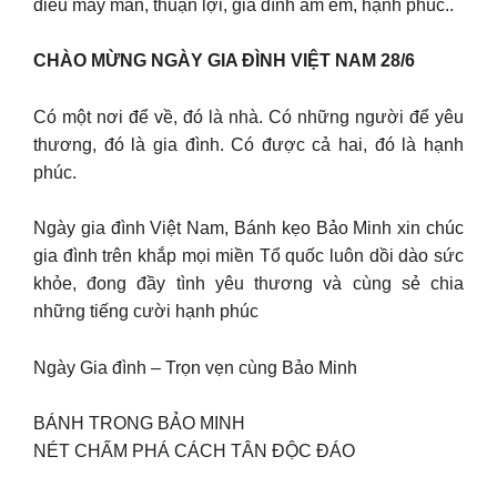
điều may mắn, thuận lợi, gia đình ấm êm, hạnh phúc..
CHÀO MỪNG NGÀY GIA ĐÌNH VIỆT NAM 28/6
Có một nơi để về, đó là nhà. Có những người để yêu
thương, đó là gia đình. Có được cả hai, đó là hạnh
phúc.
Ngày gia đình Việt Nam, Bánh kẹo Bảo Minh xin chúc
gia đình trên khắp mọi miền Tổ quốc luôn dồi dào sức
khỏe, đong đầy tình yêu thương và cùng sẻ chia
những tiếng cười hạnh phúc
Ngày Gia đình – Trọn vẹn cùng Bảo Minh
BÁNH TRONG BẢO MINH
NÉT CHẤM PHÁ CÁCH TÂN ĐỘC ĐÁO