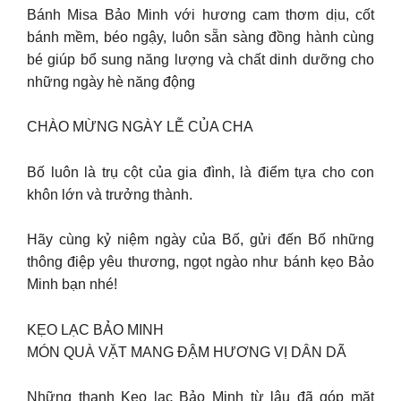
Bánh Misa Bảo Minh với hương cam thơm dịu, cốt
bánh mềm, béo ngậy, luôn sẵn sàng đồng hành cùng
bé giúp bổ sung năng lượng và chất dinh dưỡng cho
những ngày hè năng động
CHÀO MỪNG NGÀY LỄ CỦA CHA
Bố luôn là trụ cột của gia đình, là điểm tựa cho con
khôn lớn và trưởng thành.
Hãy cùng kỷ niệm ngày của Bố, gửi đến Bố những
thông điệp yêu thương, ngọt ngào như bánh kẹo Bảo
Minh bạn nhé!
KẸO LẠC BẢO MINH
MÓN QUÀ VẶT MANG ĐẬM HƯƠNG VỊ DÂN DÃ
Những thanh Kẹo lạc Bảo Minh từ lâu đã góp mặt