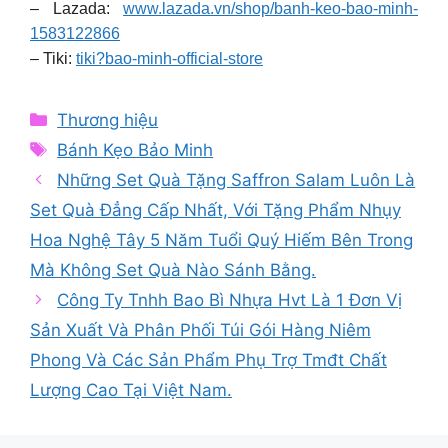
– Lazada:
www.lazada.vn/shop/banh-keo-bao-minh-
1583122866
– Tiki:
tiki?bao-minh-official-store
Categories
Thương hiệu
Tags
Bánh Kẹo Bảo Minh
Những Set Quà Tặng Saffron Salam Luôn Là
Set Quà Đẳng Cấp Nhất, Với Tặng Phẩm Nhụy
Hoa Nghệ Tây 5 Năm Tuổi Quý Hiếm Bên Trong
Mà Không Set Quà Nào Sánh Bằng.
Công Ty Tnhh Bao Bì Nhựa Hvt Là 1 Đơn Vị
Sản Xuất Và Phân Phối Túi Gói Hàng Niêm
Phong Và Các Sản Phẩm Phụ Trợ Tmđt Chất
Lượng Cao Tại Việt Nam.