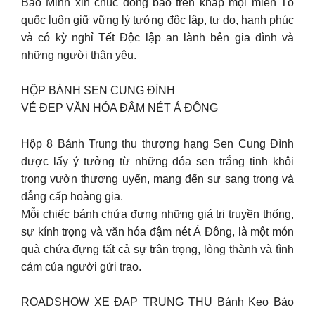
Bảo Minh xin chúc đồng bào trên khắp mọi miền Tổ
quốc luôn giữ vững lý tưởng độc lập, tự do, hạnh phúc
và có kỳ nghỉ Tết Độc lập an lành bên gia đình và
những người thân yêu.
HỘP BÁNH SEN CUNG ĐÌNH
VẺ ĐẸP VĂN HÓA ĐẬM NÉT Á ĐÔNG
Hộp 8 Bánh Trung thu thượng hạng Sen Cung Đình
được lấy ý tưởng từ những đóa sen trắng tinh khôi
trong vườn thượng uyển, mang đến sự sang trọng và
đẳng cấp hoàng gia.
Mỗi chiếc bánh chứa đựng những giá trị truyền thống,
sự kính trọng và văn hóa đậm nét Á Đông, là một món
quà chứa đựng tất cả sự trân trọng, lòng thành và tình
cảm của người gửi trao.
ROADSHOW XE ĐẠP TRUNG THU Bánh Kẹo Bảo