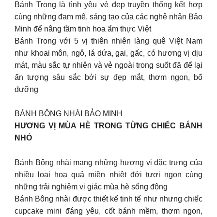
Bánh Trong là tình yêu vẻ đẹp truyền thống kết hợp
cùng những đam mê, sáng tạo của các nghệ nhân Bảo
Minh để nâng tầm tinh hoa ẩm thực Việt
Bánh Trong với 5 vị thiên nhiên làng quê Việt Nam
như khoai môn, ngô, lá dứa, gai, gấc, có hương vị dịu
mát, màu sắc tự nhiên và vẻ ngoài trong suốt đã để lại
ấn tượng sâu sắc bởi sự đẹp mắt, thơm ngon, bổ
dưỡng
BÁNH BÔNG NHÀI BẢO MINH
HƯƠNG VỊ MÙA HÈ TRONG TỪNG CHIẾC BÁNH
NHỎ
Bánh Bông nhài mang những hương vị đặc trưng của
nhiều loại hoa quả miền nhiệt đới tươi ngon cùng
những trải nghiệm vị giác mùa hè sống động
Bánh Bông nhài được thiết kế tinh tế như nhưng chiếc
cupcake mini đáng yêu, cốt bánh mềm, thơm ngon,