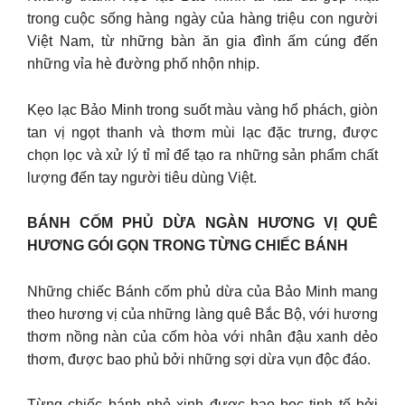
trong cuộc sống hàng ngày của hàng triệu con người
Việt Nam, từ những bàn ăn gia đình ấm cúng đến
những vỉa hè đường phố nhộn nhịp.
Kẹo lạc Bảo Minh trong suốt màu vàng hổ phách, giòn
tan vị ngọt thanh và thơm mùi lạc đặc trưng, được
chọn lọc và xử lý tỉ mỉ để tạo ra những sản phẩm chất
lượng đến tay người tiêu dùng Việt.
BÁNH CỐM PHỦ DỪA NGÀN HƯƠNG VỊ QUÊ
HƯƠNG GÓI GỌN TRONG TỪNG CHIẾC BÁNH
Những chiếc Bánh cốm phủ dừa của Bảo Minh mang
theo hương vị của những làng quê Bắc Bộ, với hương
thơm nồng nàn của cốm hòa với nhân đậu xanh dẻo
thơm, được bao phủ bởi những sợi dừa vụn độc đáo.
Từng chiếc bánh nhỏ xinh được bao bọc tinh tế bởi