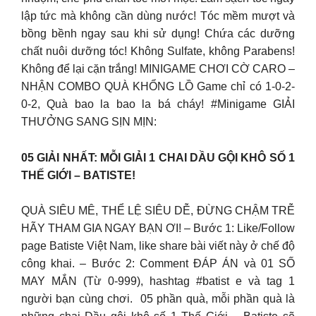
lập tức mà không cần dùng nước! Tóc mềm mượt và
bồng bềnh ngay sau khi sử dụng! Chứa các dưỡng
chất nuôi dưỡng tóc! Không Sulfate, không Parabens!
Không để lại cặn trắng! MINIGAME CHƠI CỜ CARO –
NHẬN COMBO QUÀ KHỔNG LỒ Game chỉ có 1-0-2-
0-2, Quà bao la bao la bá cháy! #Minigame GIẢI
THƯỞNG SANG SỊN MỊN:
05 GIẢI NHẤT: MỖI GIẢI 1 CHAI DẦU GỘI KHÔ SỐ 1
THẾ GIỚI – BATISTE!
QUÀ SIÊU MÊ, THỂ LỆ SIÊU DỄ, ĐỪNG CHẬM TRỄ
HÃY THAM GIA NGAY BẠN ƠI! – Bước 1: Like/Follow
page Batiste Việt Nam, like share bài viết này ở chế độ
công khai. – Bước 2: Comment ĐÁP ÁN và 01 SỐ
MAY MẮN (Từ 0-999), hashtag #batist e và tag 1
người bạn cùng chơi. ️ 05 phần quà, mỗi phần quà là