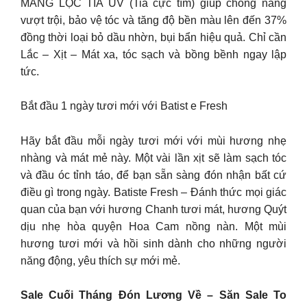
MÀNG LỌC TIA UV (Tia cực tím) giúp chống nắng
vượt trội, bảo vệ tóc và tăng độ bền màu lên đến 37%
đồng thời loại bỏ dầu nhờn, bụi bẩn hiệu quả. Chỉ cần
Lắc – Xịt – Mát xa, tóc sạch và bồng bềnh ngay lập
tức.
Bắt đầu 1 ngày tươi mới với Batist e Fresh
Hãy bắt đầu mỗi ngày tươi mới với mùi hương nhẹ
nhàng và mát mẻ này. Một vài lần xịt sẽ làm sạch tóc
và đầu óc tỉnh táo, để bạn sẵn sàng đón nhận bất cứ
điều gì trong ngày. Batiste Fresh – Đánh thức mọi giác
quan của bạn với hương Chanh tươi mát, hương Quýt
dịu nhẹ hòa quyện Hoa Cam nồng nàn. Một mùi
hương tươi mới và hồi sinh dành cho những người
năng động, yêu thích sự mới mẻ.
Sale Cuối Tháng Đón Lương Về – Săn Sale To