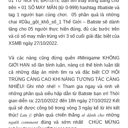
01 TỪ NÓI VỀ BATISTE bạn tìm thấy trong bảng chữ
trên + 01 SỐ MAY MẮN (từ 0-999) hashtag #batiste và
tag 1 người bạn cùng chơi. ️ 05 phần quà là những
chai #Dầu_gội_khô_số_1 Thế Giới – Batiste sẽ dành
tặng cho 05 người thực hiện đúng, đủ các bước trên
và có số may mắn trùng với 3 số cuối giải đặc biệt của
XSMB ngày 27/10/2022.
Và các nàng cũng đừng quên #Minigame KHÔNG
GIỚI HẠN số lần bình luận, nàng có thể bình luận tất
cả những đáp án mình tìm ra và đặc biệt CƠ HỘI
TRÚNG CÀNG CAO KHI NÀNG TƯƠNG TÁC CÀNG
NHIỀU! Ghi nhớ nhé! = Tham gia ngay và rinh về
những phần quà siêu hấp dẫn từ Batiste bạn ơi! Thời
gian diễn ra: 22/10/2022 đến 18h ngày 27/10/2022 Kết
quả sẽ được công bố trong vòng 3 ngày kể từ khi kết
thúc! 𝐿𝑢̛𝑢 𝑦́: phần quà chiến thắng 𝑠𝑒̃ 𝑑𝑎̀𝑛ℎ 𝑐ℎ𝑜 những
𝑛𝑔𝑢̛𝑜̛̀𝑖 𝑐𝑜𝑚𝑚𝑒𝑛𝑡 đúng và sớm nhất! ️ CHÚC MỪNG