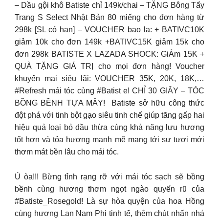
– Dầu gội khô Batiste chỉ 149k/chai – TẶNG Bông Tẩy
Trang S Select Nhật Bản 80 miếng cho đơn hàng từ
298k [SL có hạn] – VOUCHER bao la: + BATIVC10K
giảm 10k cho đơn 149k +BATIVC15K giảm 15k cho
đơn 298k BATISTE X LAZADA SHOCK: GiẢm 15K +
QUÀ TẶNG GIÁ TRỊ cho mọi đơn hàng! Voucher
khuyến mại siêu lãi: VOUCHER 35K, 20K, 18K,…
#Refresh mái tóc cùng #Batist e! CHỈ 30 GIÂY – TÓC
BỒNG BỀNH TỰA MÂY! ️ Batiste sở hữu công thức
đột phá với tinh bột gạo siêu tinh chế giúp tăng gấp hai
hiệu quả loại bỏ dầu thừa cùng khả năng lưu hương
tốt hơn và tỏa hương mạnh mẽ mang tới sự tươi mới
thơm mát bền lâu cho mái tóc.
Ú òa!!! Bừng tỉnh rạng rỡ với mái tóc sạch sẽ bồng
bềnh cùng hương thơm ngọt ngào quyến rũ của
#Batiste_Rosegold! Là sự hòa quyện của hoa Hồng
cùng hương Lan Nam Phi tinh tế, thêm chút nhấn nhá