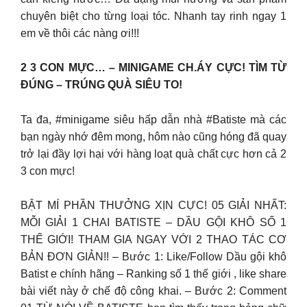
chuyên biệt cho từng loại tóc. Nhanh tay rinh ngay 1
em về thôi các nàng ơi!!!
2 3 CON MỰC… – MINIGAME CH.ÁY CỰC! TÌM TỪ
ĐÚNG – TRÚNG QUÀ SIÊU TO!
Ta đa, #minigame siêu hấp dẫn nhà #Batiste mà các
bạn ngày nhớ đêm mong, hôm nào cũng hóng đã quay
trở lại đầy lợi hại với hàng loạt quà chất cực hơn cả 2
3 con mực!
BẬT MÍ PHẦN THƯỞNG XỊN CỰC! 05 GIẢI NHẤT:
MỖI GIẢI 1 CHAI BATISTE – DẦU GỘI KHÔ SỐ 1
THẾ GIỚI! THAM GIA NGAY VỚI 2 THAO TÁC CƠ
BẢN ĐƠN GIẢN!! – Bước 1: Like/Follow Dầu gội khô
Batist e chính hãng – Ranking số 1 thế giới , like share
bài viết này ở chế độ công khai. – Bước 2: Comment