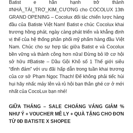
Batist e hân hạnh trở thành
#NHÀ_TÀI_TRỢ_KIM_CƯƠNG cho COCOLUX 13th
GRAND OPENING – Cocolux đối tác chiến lược hàng
đầu của Batiste Việt Nam! Batist e chúc Cocolux khai
trương hồng phát, ngày càng phát triển và khẳng định
vị thế của hệ thống phân phối mỹ phẩm hàng đầu Việt
Nam. Chúc cho sự hợp tác giữa Batist e và Cocolux
bền vững và thành công hơn nữa! Đừng bỏ lỡ cơ hội
sở hữu #Batiste – Dầu Gội Khô số 1 Thế giới siêu
“đình đám” với ưu đãi hấp dẫn trong tuần khai trương
của cơ sở Phạm Ngọc Thạch! Để không phải tiếc hùi
hụi hãy nhấc máy lên và rủ hội bạn thân ghé cơ ở mới
nhất của CocoLux bạn nhé!
GIỮA THÁNG – SALE CHOÁNG VÁNG GIẢM %
NHƯ Ý + VOUCHER MÊ LY + QUÀ TẶNG CHO ĐƠN
TỪ 0Đ BATISTE X SHOPEE