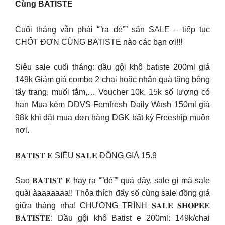
Cùng BATISTE
Cuối tháng vẫn phải “”ra dẻ”” săn SALE – tiếp tục
CHỐT ĐƠN CÙNG BATISTE nào các bạn ơi!!!
Siêu sale cuối tháng: dầu gội khô batiste 200ml giá
149k Giảm giá combo 2 chai hoặc nhận quà tặng bông
tẩy trang, muối tắm,… Voucher 10k, 15k số lượng có
hạn Mua kèm DDVS Femfresh Daily Wash 150ml giá
98k khi đặt mua đơn hàng DGK bất kỳ Freeship muôn
nơi.
𝐁𝐀𝐓𝐈𝐒𝐓 𝐄 SIÊU 𝐒𝐀𝐋𝐄 ĐỒNG GIÁ 15.9
Sao 𝐁𝐀𝐓𝐈𝐒𝐓 𝐄 hay ra “”dẻ”” quá dậy, sale gì mà sale
quài àaaaaaaa!! Thỏa thích đẩy số cùng sale đồng giá
giữa tháng nha! CHƯƠNG TRÌNH 𝐒𝐀𝐋𝐄 𝐒𝐇𝐎𝐏𝐄𝐄
𝐁𝐀𝐓𝐈𝐒𝐓𝐄: Dầu gội khô Batist e 200ml: 149k/chai