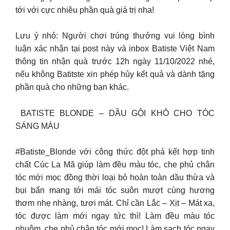
tới với cực nhiều phần quà giá trị nha!
Lưu ý nhỏ: Người chơi trúng thưởng vui lòng bình
luận xác nhận tại post này và inbox Batiste Việt Nam
thông tin nhận quà trước 12h ngày 11/10/2022 nhé,
nếu không Batitste xin phép hủy kết quả và dành tặng
phần quà cho những bạn khác.
️ BATISTE BLONDE – DẦU GỘI KHÔ CHO TÓC
SÁNG MÀU
#Batiste_Blonde với công thức đột phá kết hợp tinh
chất Cúc La Mã giúp làm đều màu tóc, che phủ chân
tóc mới mọc đồng thời loại bỏ hoàn toàn dầu thừa và
bụi bẩn mang tới mái tóc suôn mượt cùng hương
thơm nhẹ nhàng, tươi mát. Chỉ cần Lắc – Xịt – Mát xa,
tóc được làm mới ngay tức thì! Làm đều màu tóc
nhuộm, che phủ chân tóc mới mọc! Làm sạch tóc ngay