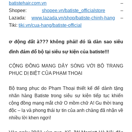
batistehair.com.vn
–
Shopee:
shopee.vn/batiste_officialstore
–
Lazada:
www.lazada.vn/shop/batiste-chinh-hang
–
Tiki:
tiki.vn/cua-hang/batiste-official
ơ động đất à??? không phải! đó là dàn sao siêu
đình đám đổ bộ tại siêu sự kiện của batiste!!!
CỘNG ĐỒNG MẠNG DẬY SÓNG VỚI BỘ TRANG
PHỤC DỊ BIỆT CỦA PHẠM THOẠI
Bộ trang phục do Phạm Thoại thiết kế để dành tặng
nhãn hàng Batiste trong siêu sự kiện tiếp tục khiến
cộng đồng mạng mắt chữ O mồm chữ A! Gu thời trang
độc – lạ và phong thái tự tin của anh chàng đã nhận về
nhiều lời khen ngợi!