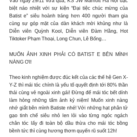
Vào ngày 29/11 vừa qua, KS JW Marriott Hà Nội đặc
biệt náo nhiệt với sự kiện “Đại tiệc chúc mừng của
Batist e” siêu hoành tráng hơn 400 người tham gia
cùng sự góp mặt của dàn khách mời khủng như là
Diễn viên Quỳnh Kool, Diễn viên Đàm Hằng, Hot
Tiktoker Phạm Thoại, Long Chun, Lê Bống…
MUỐN ẢNH XINH PHẢI CÓ BATIST E BÊN MÌNH
NÀNG ƠI!
Theo kinh nghiệm được đúc kết của các thế hệ Gen X-
Y-Z thì mái tóc chính là yếu tố quyết định tới 80% thần
thái cùng vẻ ngoài xinh gái! Đừng để mái tóc bết dính
làm hỏng những tấm ảnh kỷ niệm! Muốn xinh nàng
nhớ giắt bên mình Batiste nhé! Với những hạt phân tử
gạo tinh chế siêu nhỏ len lỏi vào từng ngóc ngách
chân tóc lấy đi toàn bộ dầu thừa cho mái tóc bồng
bềnh tức thì cùng hương thơm quyến rũ suốt 12h!