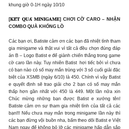
khung giờ 0-1H ngày 10/10
[𝐊𝐄̂́𝐓 𝐐𝐔𝐀̉ 𝐌𝐈𝐍𝐈𝐆𝐀𝐌𝐄] CHƠI CỜ CARO – NHẬN
COMBO QUÀ KHỔNG LỒ
Các bạn ơi, Batiste cảm ơn các bạn đã nhiệt tình tham
gia minigame và thật vui vì tất cả đều chọn đúng đáp
án B – Logo Batist e để giành chiến thắng trong game
cờ caro lần này. Tuy nhiên Batist hơi tiếc bởi vì chưa
có bạn nào có số may mắn trùng với 3 số cuối giải đặc
biệt của XSMB (ngày 6/10) là 450. Chính vì vậy Batist
e quyết định sẽ trao giải cho 2 bạn có số may mắn
thấp hơn gần nhất với 450 là 449. Một lần nữa xin
Chúc mừng những bạn được Batist e xướng tên!
Batiste cảm ơn sự tham gia nhiệt tình của tất cả các
bạn!!! Nếu chưa may mắn trong minigame lần này thì
các bạn đừng vội buồn nha, bấm theo dõi Batist e Việt
Nam ngay để không bỏ lỡ các minigame hấp dẫn sắp