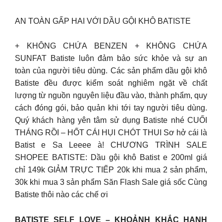
AN TOÀN GẤP HAI VỚI DẦU GỘI KHÔ BATISTE
+ KHÔNG CHỨA BENZEN + KHÔNG CHỨA
SUNFAT Batiste luôn đảm bảo sức khỏe và sự an
toàn của người tiêu dùng. Các sản phẩm dầu gội khô
Batiste đều được kiểm soát nghiêm ngặt về chất
lượng từ nguồn nguyên liệu đầu vào, thành phẩm, quy
cách đóng gói, bảo quản khi tới tay người tiêu dùng.
Quý khách hàng yên tâm sử dụng Batiste nhé CUỐI
THÁNG RỒI – HỐT CÁI HỤI CHÓT THUI Sơ hở cái là
Batist e Sa Leeee à! CHƯƠNG TRÌNH SALE
SHOPEE BATISTE: Dầu gội khô Batist e 200ml giá
chỉ 149k GIẢM TRỰC TIẾP 20k khi mua 2 sản phẩm,
30k khi mua 3 sản phẩm Săn Flash Sale giá sốc Cùng
Batiste thôi nào các chế ơi
BATISTE SELF LOVE – KHOẢNH KHẮC HẠNH