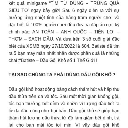
kết quả minigame “TÌM TỪ ĐÚNG – TRÚNG QUÀ
SIÊU TO”️ ngay bây giờ! Sau 6 ngày diễn ra với sự
hưởng ứng nhiệt tình của hàng trăm người chơi và
đặc biệt là 100% người chơi đều đưa ra đáp án cực kỳ
chính xác: AN TOÀN – ANH QUỐC – TIỆN LỢI –
THƠM – SẠCH DẦU. Và dựa trên 3 số cuối giải đặc
biệt của XSMB ngày 27/10/2022 là 604, Batiste đã tìm
ra 5 bạn may mắn nhất nhận được phần quà là những
chai #Batiste – Dầu Gội Khô số 1 Thế Giới !
TẠI SAO CHÚNG TA PHẢI DÙNG DẦU GỘI KHÔ ?
Dầu gội khô hoạt động bằng cách thấm hút và hấp thụ
dầu thừa trên da và tóc. Sau một thời gian không gội,
tóc bạn thường bết dính và nhờn vì lượng dầu tiết ra
từ da đầu cũng như bụi bẩn. Dầu gội khô sẽ giúp bạn
thấm hút lượng dầu thừa từ đó làm giảm bết dính, trả
lại cho bạn mái tóc tơi mịn. Vì vậy dầu gội khô