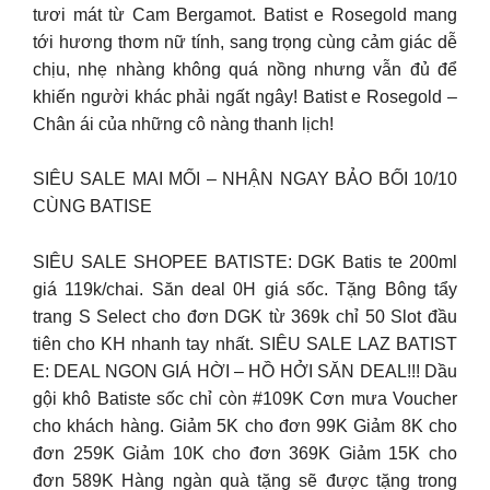
tươi mát từ Cam Bergamot. Batist e Rosegold mang
tới hương thơm nữ tính, sang trọng cùng cảm giác dễ
chịu, nhẹ nhàng không quá nồng nhưng vẫn đủ để
khiến người khác phải ngất ngây! Batist e Rosegold –
Chân ái của những cô nàng thanh lịch!
SIÊU SALE MAI MỐI – NHẬN NGAY BẢO BỐI 10/10
CÙNG BATISE
SIÊU SALE SHOPEE BATISTE: DGK Batis te 200ml
giá 119k/chai. Săn deal 0H giá sốc. Tặng Bông tẩy
trang S Select cho đơn DGK từ 369k chỉ 50 Slot đầu
tiên cho KH nhanh tay nhất. SIÊU SALE LAZ BATIST
E: DEAL NGON GIÁ HỜI – HỒ HỞI SĂN DEAL!!! Dầu
gội khô Batiste sốc chỉ còn #109K Cơn mưa Voucher
cho khách hàng. Giảm 5K cho đơn 99K Giảm 8K cho
đơn 259K Giảm 10K cho đơn 369K Giảm 15K cho
đơn 589K Hàng ngàn quà tặng sẽ được tặng trong