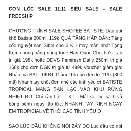
CƠN LỐC SALE 11.11 SIÊU SALE – SALE
FREESHIP
CHƯƠNG TRÌNH SALE SHOPEE BATISTE: Dầu gội
khô Batiste 200ml: 119k QUÀ TẶNG HẤP DẪN: Tặng
cốc nguyệt san Sibel cho 3 KH may mắn nhất Tặng
Kem chống nắng nâng tone Hàn Quốc Chocho’s Lab
trị giá 198k hoặc DDVS Femfresh Daily 250ml trị giá
168k cho đơn DGK trị giá từ 499k Voucher giảm giá:
Nhập mã BATI10KBT: Giảm 10k cho đơn từ 119k (300
mã) Nhanh tay chốt đơn nhé các tình yêu ơi BATISTE
TROPICAL MANG BẠN LẠC VÀO KHU RỪNG
NHIỆT ĐỚI Chỉ cần Lắc – Xịt – Mát xa, tóc sạch và
bồng bềnh ngay lập tức. NHANH TAY RINH NGAY
EM TROPICIAL VỀ THÔI CÁC TÌNH YÊU ƠI
SAO LÚC ĐẦU KHÔNG NÓI ZẬY ĐÓ Lúc đầu có nói