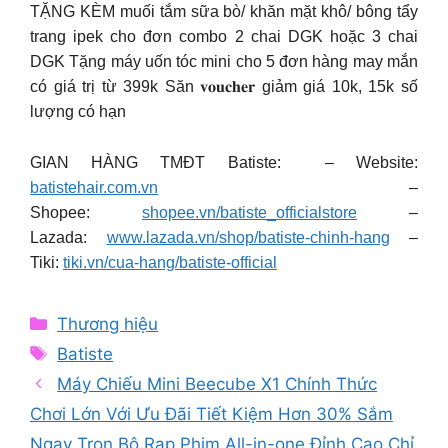
TẶNG KÈM muối tắm sữa bò/ khăn mặt khô/ bông tẩy
trang ipek cho đơn combo 2 chai DGK hoặc 3 chai
DGK Tặng máy uốn tóc mini cho 5 đơn hàng may mắn
có giá trị từ 399k Săn 𝐯𝐨𝐮𝐜𝐡𝐞𝐫 giảm giá 10k, 15k số
lượng có hạn
GIAN HÀNG TMĐT Batiste: – Website:
batistehair.com.vn
–
Shopee:
shopee.vn/batiste_officialstore
–
Lazada:
www.lazada.vn/shop/batiste-chinh-hang
–
Tiki:
tiki.vn/cua-hang/batiste-official
Categories
Thương hiệu
Tags
Batiste
Máy Chiếu Mini Beecube X1 Chính Thức
Chơi Lớn Với Ưu Đãi Tiết Kiệm Hơn 30% Sắm
Ngay Trọn Bộ Rạp Phim All-in-one Đỉnh Cao Chỉ