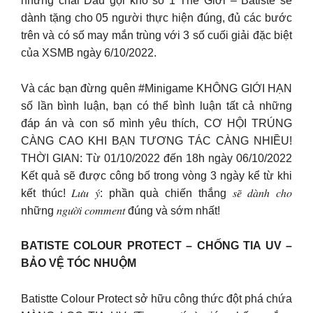
những chai Dầu gội khô số 1 Thế Giới – Batiste sẽ
dành tặng cho 05 người thực hiện đúng, đủ các bước
trên và có số may mắn trùng với 3 số cuối giải đặc biệt
của XSMB ngày 6/10/2022. ️
Và các bạn đừng quên #Minigame KHÔNG GIỚI HẠN
số lần bình luận, bạn có thể bình luận tất cả những
đáp án và con số mình yêu thích, CƠ HỘI TRÚNG
CÀNG CAO KHI BẠN TƯƠNG TÁC CÀNG NHIỀU!
THỜI GIAN: Từ 01/10/2022 đến 18h ngày 06/10/2022
Kết quả sẽ được công bố trong vòng 3 ngày kể từ khi
kết thúc! 𝐿𝑢̛𝑢 𝑦́: phần quà chiến thắng 𝑠𝑒̃ 𝑑𝑎̀𝑛ℎ 𝑐ℎ𝑜
những 𝑛𝑔𝑢̛𝑜̛̀𝑖 𝑐𝑜𝑚𝑚𝑒𝑛𝑡 đúng và sớm nhất!
BATISTE COLOUR PROTECT – CHỐNG TIA UV –
BẢO VỆ TÓC NHUỘM
Batistte Colour Protect sở hữu công thức đột phá chứa