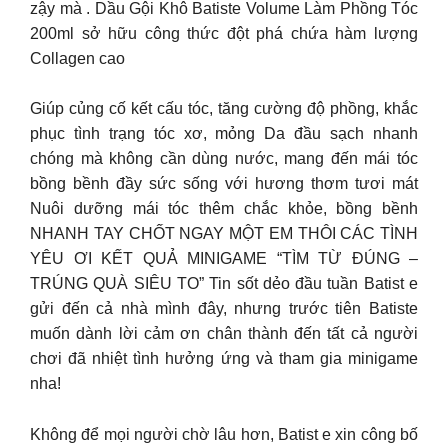
zậy mà . Dầu Gội Khô Batiste Volume Làm Phồng Tóc
200ml sở hữu công thức đột phá chứa hàm lượng
Collagen cao
Giúp củng cố kết cấu tóc, tăng cường độ phồng, khắc
phục tình trạng tóc xơ, mỏng Da đầu sạch nhanh
chóng mà không cần dùng nước, mang đến mái tóc
bồng bềnh đầy sức sống với hương thơm tươi mát
Nuôi dưỡng mái tóc thêm chắc khỏe, bồng bềnh
NHANH TAY CHỐT NGAY MỘT EM THÔI CÁC TÌNH
YÊU ƠI KẾT QUẢ MINIGAME “TÌM TỪ ĐÚNG –
TRÚNG QUÀ SIÊU TO”️ Tin sốt dẻo đầu tuần Batist e
gửi đến cả nhà mình đây, nhưng trước tiên Batiste
muốn dành lời cảm ơn chân thành đến tất cả người
chơi đã nhiệt tình hưởng ứng và tham gia minigame
nha!
Không để mọi người chờ lâu hơn, Batist e xin công bố