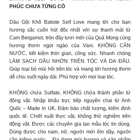
PHÚC CHƯA TỪNG CÓ
Dầu Gội Khô Batiste Self Love mang tới cho bạn
hương sắc cuốn hút độc nhất với sự thanh mát từ
Cam Bergamot, tròn đầy tươi mới của Quả Mọng cùng
hương thơm ngọt ngào của Vani. KHÔNG CẦN
NƯỚC, tiết kiệm thời gian, công sức. Nhanh chóng
LÀM SẠCH DẦU NHỜN TRÊN TÓC VÀ DA ĐẦU.
Giúp loại bỏ mùi hôi trên tóc và mang tới hương thơm
dễ chịu suốt ngày dài. Phù hợp với mọi loại tóc.
KHÔNG chứa Sulfate, KHÔNG chứa thành phần từ
động vật. Nhập khẩu trực tiếp nguyên chai từ Anh
Quốc – Made In UK. Đảm bảo chất lượng, kiểm định
quốc tế. Chiết xuất thực vật, không thử nghiệm trên
động vật. Được các chuyên gia tạo mẫu tóc tin dùng.
Dùng được cho nam, nữ, người mới ốm dậy, người
cần kiêng nước… Đa dạng mùi hương và sản phẩm