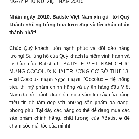
NGÀY PHỤ NỮ VIỆT NAM 20/10 ️
Nhân ngày 20/10, Batiste Việt Nam xin gửi tới Quý
khách những bông hoa tươi đẹp và lời chúc chân
thành nhất!
Chúc Quý khách luôn hạnh phúc và dồi dào năng
lượng! Sự ủng hộ của Quý khách là niềm vinh hạnh và
tự hào của Batist e! ️ BATISTE VIỆT NAM CHÚC
MỪNG COCOLUX KHAI TRƯƠNG CƠ SỞ THỨ 13 ️
– tại Cocolux 𝐏𝐡𝐚̣𝐦 𝐍𝐠𝐨̣𝐜 𝐓𝐡𝐚̣𝐜𝐡 #Cocolux – Hệ thống
siêu thị mỹ phẩm chính hãng và uy tín hàng đầu Việt
Nam đã trở thành địa điểm mua sắm tin cậy của hàng
triệu tín đồ làm đẹp với những sản phẩm đa dạng,
phong phú. Tại đây các nàng có thể dễ dàng mua các
sản phẩm chính hãng, chất lượng của #Batist e để
chăm sóc mái tóc của mình!