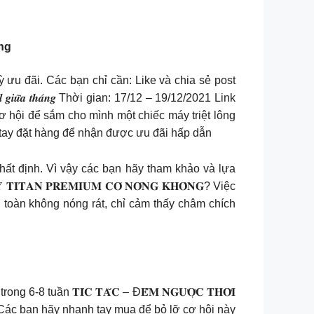
ng
kỳ ưu đãi. Các bạn chỉ cần: Like và chia sẻ post
̛̃𝒂 𝒕𝒉𝒂́𝒏𝒈 Thời gian: 17/12 – 19/12/2021 Link
 hội để sắm cho mình một chiếc máy triệt lông
 tay đặt hàng để nhận được ưu đãi hấp dẫn
c nhau nhất định. Vì vậy các bạn hãy tham khảo và lựa
𝐀𝐍 𝐏𝐑𝐄𝐌𝐈𝐔𝐌 𝐂𝐎́ 𝐍𝐎́𝐍𝐆 𝐊𝐇𝐎̂𝐍𝐆? Việc
toàn không nóng rát, chỉ cảm thấy châm chích
ần 𝐓𝐈́𝐂 𝐓𝐀̆́𝐂 – Đ𝐄̂́𝐌 𝐍𝐆𝐔̛𝐎̛̣𝐂 𝐓𝐇𝐎̛̀𝐈
úc. Các bạn hãy nhanh tay mua để bỏ lỡ cơ hội này