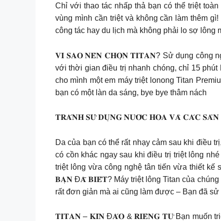
Chỉ với thao tác nhấp thả bạn có thể triệt to
vùng mình cần triệt và không cần làm thêm gì! 
công tác hay du lịch mà không phải lo sợ lông m
𝐕𝐈̀ 𝐒𝐀𝐎 𝐍𝐄̂𝐍 𝐂𝐇𝐎̣𝐍 𝐓𝐈𝐓𝐀𝐍? Sử dụn
với thời gian điều trị nhanh chóng, chỉ 15 phút bạn 
cho mình một em máy triệt lonong Titan Premi
bạn có một làn da sáng, bye bye thâm nách
𝐓𝐑𝐀́𝐍𝐇 𝐒𝐔̛̉ 𝐃𝐔̣𝐍𝐆 𝐍𝐔̛𝐎̛́𝐂 𝐇𝐎𝐀 𝐕𝐀̀ 𝐂𝐀́𝐂 𝐒𝐀̉𝐍
Da của bạn có thể rất nhạy cảm sau khi điều t
có cồn khác ngay sau khi điều trị triệt lông nhé 𝐓
triệt lông vừa công nghệ tân tiến vừa thiết kế sang t
𝐁𝐀̣𝐍 Đ𝐀̃ 𝐁𝐈𝐄̂́𝐓? Máy triệt lông Titan của
rất đơn giản mà ai cũng làm được – Bạn đã sử d
𝐓𝐈𝐓𝐀𝐍 – 𝐊𝐈́𝐍 Đ𝐀́𝐎 & 𝐑𝐈𝐄̂𝐍𝐆 𝐓𝐔̛ Bạ