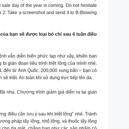
st sale day of the year is coming. Do not hesitate
ep 2: Take a screenshot and send it to B-Blowing
của bạn sẽ được loại bỏ chỉ sau 4 tuần điều
dịch bệnh vẫn diễn biến phức tạp như vậy, khiến bạn
 gián đoạn liệu trình triệt lông của mình nhé.
ông nghệ IPL đến từ Anh Quốc. 200,000 xung bắn – bạn có
 triệt. An toàn khi sử dụng trực tiếp lên da
ãi nha. Chương trình giảm giá diễn ra tại gian
ỏi “Những điều cần lưu ý sau khi triệt lông” nhé. Tránh
ơng pháp tẩy lông, nhổ lông, và thuốc tẩy lông
ứng cho da mặt, chẳng hạn như các sản phẩm có