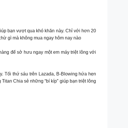
giúp bạn vượt qua khó khăn này. Chỉ với hơn 20
hần chừ gì mà không mua ngay hôm nay nào
 hàng để sở hưu ngay một em máy triệt lông với
i rồi đây. Tối thứ sáu trên Lazada, B-Blowing hứa hẹn
tan Chia sẻ những “bí kíp” giúp bạn triệt lông