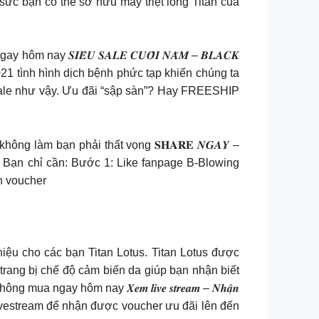
sức bạn có thể sở hữu máy triệt lông Titan của
𝑺𝑰𝑬̂𝑼 𝑺𝑨𝑳𝑬 𝑪𝑼𝑶̂́𝑰 𝑵𝑨̆𝑴 – 𝑩𝑳𝑨𝑪𝑲
021 tình hình dịch bệnh phức tạp khiến chúng ta
u sale như vậy. Ưu đãi “sập sàn”? Hay FREESHIP
g làm bạn phải thất vọng 𝐒𝐇𝐀𝐑𝐄 𝑵𝑮𝑨𝒀 –
ười. Bạn chỉ cần: Bước 1: Like fanpage B-Blowing
n voucher
iệu cho các bạn Titan Lotus. Titan Lotus được
rang bị chế độ cảm biến da giúp bạn nhận biết
ay hôm nay 𝑿𝒆𝒎 𝒍𝒊𝒗𝒆 𝒔𝒕𝒓𝒆𝒂𝒎 – 𝑵𝒉𝒂̣̂𝒏
 coi Livestream để nhận được voucher ưu đãi lên đến