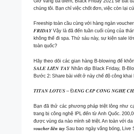
Giờ vàng đã điểm, Black Friday 2021 sẽ bắt đầ
chúng tôi. Bạn chỉ việc chốt đơn, việc còn lại c
Freeship toàn cầu cùng với hàng ngàn voucher giảm
𝑭𝑹𝑰𝑫𝑨𝒀 Vậy là đã đến tuần cuối cùng của 
không thể đi spa. Thứ sáu này, sự kiện sale l
toàn quốc?
Hãy theo dõi các gian hàng B-blowing để không
𝑺𝑨𝑳𝑬 𝑳𝑰𝑬̂̀𝑵 𝑻𝑨𝒀 Nhân dịp Black Frida
Bước 2: Share bài viết ở này chế độ công kha
𝑻𝑰𝑻𝑨𝑵 𝑳𝑶𝑻𝑼𝑺 – Đ𝑨̆̉𝑵𝑮 𝑪𝑨̂́𝑷 𝑪𝑶̂𝑵𝑮 𝑵𝑮𝑯𝑬̣̂ 𝑪𝑯
Bạn đã thử các phương pháp triệt lông như cạ
trang bị công nghệ IPL đến từ Anh Quốc. 200,
được vùng da nào mình sẽ triệt. An toàn với da ngay
𝒗𝒐𝒖𝒄𝒉𝒆𝒓 𝒍𝒊𝒆̂̀𝒏 𝒕𝒂𝒚 Sau bao ngày vắng