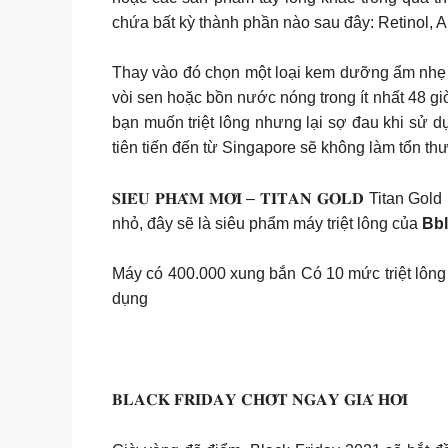
chứa bất kỳ thành phần nào sau đây: Retinol,
Thay vào đó chọn một loại kem dưỡng ẩm nhẹ 
vòi sen hoặc bồn nước nóng trong ít nhất 48 giờ. Nư
bạn muốn triệt lông nhưng lại sợ đau khi sử d
tiên tiến đến từ Singapore sẽ không làm tổn th
𝐒𝐈𝐄̂𝐔 𝐏𝐇𝐀̂̉𝐌 𝐌𝐎̛́𝐈 – 𝐓𝐈𝐓𝐀𝐍 𝐆𝐎𝐋
nhỏ, đây sẽ là siêu phẩm máy triệt lông của
Bb
Máy có 400.000 xung bắn Có 10 mức triệt lông 
dụng
𝐁𝐋𝐀𝐂𝐊 𝐅𝐑𝐈𝐃𝐀𝐘 𝐂𝐇𝐎̂́𝐓 𝐍𝐆𝐀𝐘 𝐆𝐈𝐀́ 𝐇𝐎̛̀𝐈