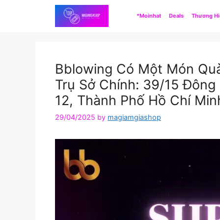
Skip
*Moinhat
Deals
Thương H
to
content
Bblowing Có Một Món Quà
Trụ Sở Chính: 39/15 Đôn
12, Thành Phố Hồ Chí Min
29/04/2025
by
magiamgiashop