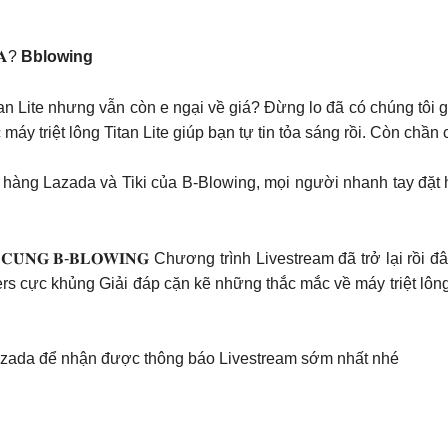
̛̃𝐀?
Bblowing
tan Lite nhưng vẫn còn e ngại về giá? Đừng lo đã có chúng tôi 
c máy triệt lông Titan Lite giúp bạn tự tin tỏa sáng rồi. Còn c
n hàng Lazada và Tiki của B-Blowing, mọi người nhanh tay đặt
𝐃𝐀𝐘 𝐂𝐔̀𝐍𝐆 𝐁-𝐁𝐋𝐎𝐖𝐈𝐍𝐆 Chương trình Livestream đã trở lạ
cực khủng Giải đáp cặn kẽ những thắc mắc về máy triệt lông Ti
azada để nhận được thông báo Livestream sớm nhất nhé