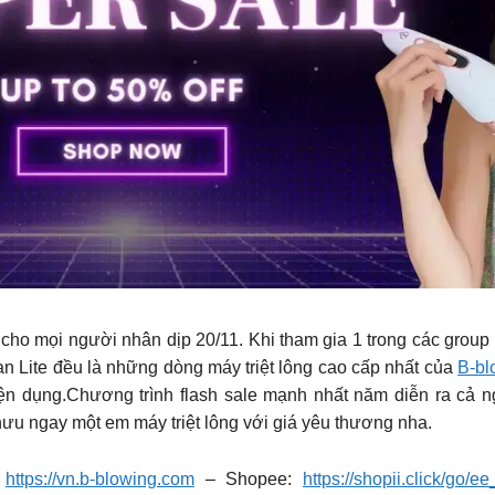
cho mọi người nhân dịp 20/11. Khi tham gia 1 trong các group
n Lite đều là những dòng máy triệt lông cao cấp nhất của
B-bl
iện dụng.Chương trình flash sale mạnh nhất năm diễn ra cả n
ưu ngay một em máy triệt lông với giá yêu thương nha.
:
https://vn.b-blowing.com
– Shopee:
https://shopii.click/go/