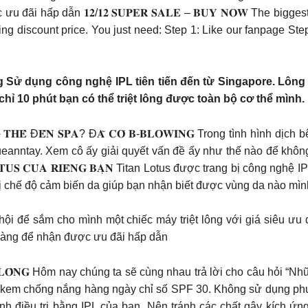
ãi hấp dẫn 𝟏𝟐/𝟏𝟐 𝐒𝐔𝐏𝐄𝐑 𝐒𝐀𝐋𝐄 – 𝐁𝐔𝐘 𝐍𝐎𝐖 The bigge
ing discount price. You just need: Step 1: Like our fanpage St
 Sử dụng công nghệ IPL tiên tiến đến từ Singapore. Lông 
 chỉ 10 phút bạn có thể triệt lông được toàn bộ cơ thể mình.
𝐄̂̉ Đ𝐄̂́𝐍 𝐒𝐏𝐀? Đ𝐀̃ 𝐂𝐎́ 𝐁-𝐁𝐋𝐎𝐖𝐈𝐍𝐆 Trong tình hình 
anntay. Xem cô ấy giải quyết vấn đề ấy như thế nào để không bị
𝐓𝐀𝐍 𝐋𝐎𝐓𝐔𝐒 𝐂𝐔̉𝐀 𝐑𝐈𝐄̂𝐍𝐆 𝐁𝐀̣𝐍 Titan Lotus được trang bị c
chế độ cảm biến da giúp bạn nhận biết được vùng da nào mình sẽ
ội để sắm cho mình một chiếc máy triệt lông với giá siêu ưu đ
 hàng để nhận được ưu đãi hấp dẫn
𝐈 𝐓𝐑𝐈𝐄̣̂𝐓 𝐋𝐎̂𝐍𝐆 Hôm nay chúng ta sẽ cùng nhau trả lời cho câu h
hoa kem chống nắng hàng ngày chỉ số SPF 30. Không sử dụng phư
ình điều trị bằng IPL của bạn. Nên tránh các chất gây kích 