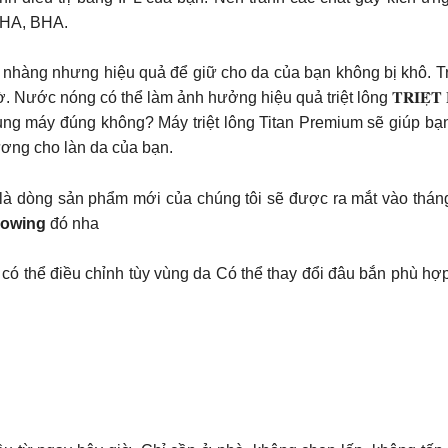
 AHA, BHA.
nhàng nhưng hiệu quả để giữ cho da của bạn không bị khô. Tr
ớc nóng có thể làm ảnh hưởng hiệu quả triệt lông 𝐓𝐑𝐈𝐄̣̂𝐓 𝐋𝐎̂
ụng máy đúng không? Máy triệt lông Titan Premium sẽ giúp bạn
ương cho làn da của bạn.
𝐃 Titan Gold là dòng sản phẩm mới của chúng tôi sẽ được ra mắt và
lowing
đó nha
có thể điều chỉnh tùy vùng da Có thể thay đổi đâu bắn phù hợp 