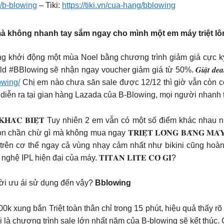
/b-blowing
– Tiki:
https://tiki.vn/cua-hang/bblowing
à không nhanh tay sắm ngay cho mình một em máy triệt lô
B-Blowing khởi động một mùa Noel bằng chương trình giảm giá cực 
wing sẽ nhận ngay voucher giảm giá từ 50%. 𝑮𝒊𝒂̣̂𝒕 𝒅𝒆𝒂𝒍 𝒈𝒊
owing/
Chị em nào chưa săn sale được 12/12 thì giờ vẫn còn cơ
á diễn ra tại gian hàng Lazada của B-Blowing, mọi người nhanh
𝐂𝐎́ 𝐆𝐈̀ 𝐊𝐇𝐀́𝐂 𝐁𝐈𝐄̣̂𝐓 Tuy nhiên 2 em vẫn có một số điểm khá
ừ gì mà không mua ngay 𝐓𝐑𝐈𝐄̣̂𝐓 𝐋𝐎̂𝐍𝐆 𝐁𝐀̆̀𝐍𝐆 𝐌𝐀́𝐘 𝐓𝐈𝐓
rên cơ thể ngay cả vùng nhạy cảm nhất như bikini cũng hoàn 
IPL hiện đại của máy. 𝐓𝐈𝐓𝐀𝐍 𝐋𝐈𝐓𝐄 𝐂𝐎́ 𝐆𝐈̀?
gười ưu ái sử dụng đến vậy?
Bblowing
ng bắn Triệt toàn thân chỉ trong 15 phút, hiệu quả thấy rõ trong 6-8 tu
a thôi là chương trình sale lớn nhất năm của B-blowing sẽ kết th