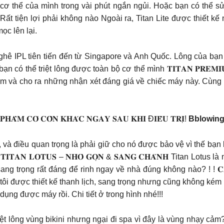
àn cơ thể của mình trong vài phút ngắn ngủi. Hoặc bạn có thể 
Rất tiện lợi phải không nào Ngoài ra, Titan Lite được thiết k
ọc lên lại.
g công nghê IPL tiên tiến đến từ Singapore và Anh Quốc. Lông của b
có thể triệt lông được toàn bộ cơ thể mình 𝐓𝐈𝐓𝐀𝐍 𝐏𝐑𝐄𝐌𝐈𝐔𝐌 
um và cho ra những nhận xét đáng giá về chiếc máy này. Cùng 
 𝐏𝐇𝐀̂̉𝐌 𝐂𝐎́ 𝐂𝐎̂̀𝐍 𝐊𝐇𝐀́𝐂 𝐍𝐆𝐀𝐘 𝐒𝐀𝐔 𝐊𝐇𝐈 Đ𝐈𝐄̂̀𝐔 𝐓𝐑𝐈̣!
Bblowin
rị, và điều quan trọng là phải giữ cho nó được bảo vệ vì thế 
𝐈𝐓𝐀𝐍 𝐋𝐎𝐓𝐔𝐒 – 𝐍𝐇𝐎̉ 𝐆𝐎̣𝐍 & 𝐒𝐀𝐍𝐆 𝐂𝐇𝐀̉𝐍𝐇 Titan Lo
rọng rất đáng để rinh ngay về nhà đúng không nào? ! ! 𝐂𝐀́𝐂𝐇 𝐒𝐔̛̉
 chúng tôi được thiết kế thanh lịch, sang trọng nhưng cũng không 
ụng được máy rồi. Chi tiết ở trong hình nhé!!!
n muốn triệt lông vùng bikini nhưng ngại đi spa vì đây là vùng nhạy