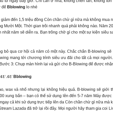
u từ ngay bây giờ. Chỉ cần ở nhà, không chen lấn, không tốn 
ứ để
Bblowing
lo nhé
 đến 1,5 triệu đồng Còn chần chừ gì nữa mà không mua ngay hôm nay 
tháng Mười Một. Thời gian trôi nhanh quá phải không nào. Năm 2
ớn nhất năm sẽ diễn ra. Bạn trông chờ gì cho một sự kiện siê
 bỏ qua cơ hội cả năm có một này. Chắc chắn B-blowing sẽ khôn
y, B-Blowing mang tới chương trình siêu ưu đãi cho tất cả mọi ng
i Bước 3: Chụp màn hình lại và gửi cho B-Blowing để được nhậ
𝑨̂𝑼 𝑨̂𝑼
Bblowing
o, wax và nhổ nhưng lại không hiệu quả. B-blowing sẽ giới th
000 xung bắn – bạn có thể sử dụng lên đến 5-7 năm Máy được t
 cả khi sử dụng trực tiếp lên da Còn chần chừ gì nữa mà không mua ng
 bóng, Live Stream Lazada đã trở lại rồi đây. Mọi người hãy tham gia