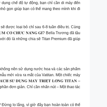
sử dụng chế độ tự động, bạn chỉ cần di máy đến
ế nhỏ gọn giúp bạn có thể mang theo mình khi đi
ạn sẽ được loại bỏ chỉ sau 6-8 tuần điều trị. Cùng
𝐂𝐎́ 𝐂𝐇𝐔̛́𝐂 𝐍𝐀̆𝐍𝐆 𝐆𝐈̀? Bella Trương đã tậu
với đó là những chia sẽ Titan Premium đã giúp
g
bạn không nên sử dụng nước hoa và các sản phẩm
tus là mẫu mới vừa ra mắt của Vatitan. Một chiếc máy
 𝐃𝐔̣𝐍𝐆 𝐌𝐀́𝐘 𝐓𝐑𝐈𝐄̣̂𝐓 𝐋𝐎̂𝐍𝐆 𝐓𝐈𝐓𝐀𝐍 –
kém phần đơn giản. Chỉ cần nhấn nút – Một thao tác
 cảm? Đừng lo lắng, vì giờ đây bạn hoàn toàn có thể