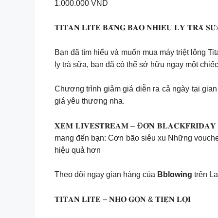
1.000.000 VND
𝐓𝐈𝐓𝐀𝐍 𝐋𝐈𝐓𝐄 𝐁𝐀̆̀𝐍𝐆 𝐁𝐀𝐎 𝐍𝐇𝐈𝐄̂𝐔 𝐋𝐘 𝐓𝐑𝐀̀ 𝐒𝐔
Bạn đã tìm hiểu và muốn mua máy triệt lông Ti
ly trà sữa, bạn đã có thể sở hữu ngay một chiế
Chương trình giảm giá diễn ra cả ngày tại gia
giá yêu thương nha.
𝐗𝐄𝐌 𝐋𝐈𝐕𝐄𝐒𝐓𝐑𝐄𝐀𝐌 – Đ𝐎́𝐍 𝐁𝐋𝐀𝐂𝐊𝐅𝐑
mang đến bạn: Cơn bão siêu xu Những vouchers 
hiệu quả hơn
Theo dõi ngay gian hàng của
Bblowing
trên L
𝐓𝐈𝐓𝐀𝐍 𝐋𝐈𝐓𝐄 – 𝐍𝐇𝐎̉ 𝐆𝐎̣𝐍 & 𝐓𝐈𝐄̣̂𝐍 𝐋𝐎̛̣𝐈