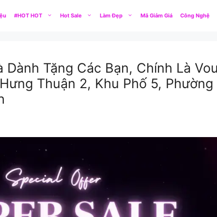
iệu
#HOT HOT
Hot Sale
Làm Đẹp
Mã Giảm Giá
Công Nghệ
 Dành Tặng Các Bạn, Chính Là Vo
g Hưng Thuận 2, Khu Phố 5, Phườn
h