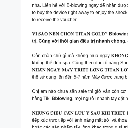
nha. Liên hệ với B-blowing ngay để nhận được ưu đ
to buy the device right away to enjoy the shock
to receive the voucher
𝐕𝐈̀ 𝐒𝐀𝐎 𝐍𝐄̂𝐍 𝐂𝐇𝐎̣𝐍 𝐓𝐈𝐓𝐀𝐍 𝐆𝐎𝐋𝐃?
Bblowing
trị. Cùng với thời gian điều trị nhanh chóng,
Còn chần chừ gì mà không mua ngay 𝐊𝐇𝐎̂𝐍𝐆 𝐓𝐇
không thể đến spa. Cùng theo dõi cô nàng Shue
𝐍𝐇𝐀̣̂𝐍 𝐍𝐆𝐀𝐘 𝐌𝐀́𝐘 𝐓𝐑𝐈𝐄̣̂𝐓 𝐋𝐎̂𝐍𝐆 𝐓
thể sử dụng lên đến 5-7 năm Máy được trang bị 
Chị em nào chưa săn sale thì giờ vẫn còn cơ h
hàng Tiki
Bblowing
, mọi người nhanh tay đặt
𝐍𝐇𝐔̛̃𝐍𝐆 Đ𝐈𝐄̂̀𝐔 𝐂𝐀̂̀𝐍 𝐋𝐔̛𝐔 𝐘́ 𝐒𝐀𝐔 𝐊
tiếp xúc trực tiếp với ánh nắng mặt trời và t
hoặc các sản phẩm tẩy lông khác trong quá tr