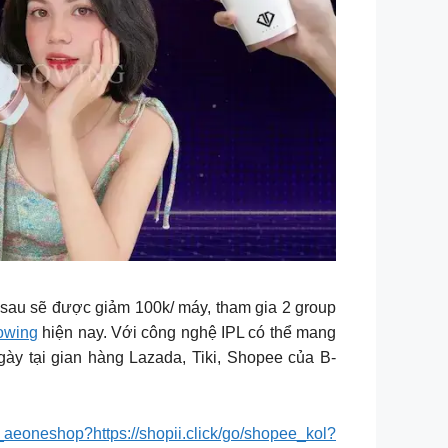
 sau sẽ được giảm 100k/ máy, tham gia 2 group
owing
hiện nay. Với công nghệ IPL có thể mang
gày tại gian hàng Lazada, Tiki, Shopee của B-
ee_aeoneshop?https://shopii.click/go/shopee_kol?