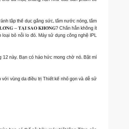
ánh tập thể dục gắng sức, tắm nước nóng, tắm
𝐍𝐆 – 𝐓𝐀̣𝐈 𝐒𝐀𝐎 𝐊𝐇𝐎̂𝐍𝐆? Chắn hẳn không ít
 loại bỏ nỗi lo đó. Máy sử dụng công nghệ IPL
o tháng 12 này. Bạn có háo hức mong chờ nó. Bật mí
với vùng da điều trị Thiết kế nhỏ gọn và dễ sử