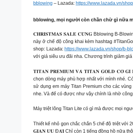
bblowing
– Lazada:
https://www.lazada.vn/shop
bblowing, mọi người còn chần chừ gì nữa m
𝐂𝐇𝐑𝐈𝐒𝐓𝐌𝐀𝐒 𝐒𝐀𝐋𝐄 𝐂𝐔̀𝐍𝐆 Bblowing 
này ở chế độ công khai kèm hashtag #TitanGold #BBlo
shop: Lazada:
https://www.lazada.vn/shop/b-bl
với giá siêu ưu đãi nha. Chương trình giảm gi
𝐓𝐈𝐓𝐀𝐍 𝐏𝐑𝐄𝐌𝐈𝐔𝐌 𝐕𝐀̀ 𝐓𝐈𝐓𝐀𝐍 𝐆𝐎𝐋𝐃 
chọn dòng máy phù hợp nhất với mình nhé. Còn chần ch
sử dụng em máy Titan Premium cho các vùng t
nhẹ. Và để có được như vậy chính là nhờ công nghệ 
Máy triệt lông Titan Lite có gì mà được mọi n
Thiết kế nhỏ gọn chắc chắn 5 chế độ triệt với 200k xu
𝐆𝐈𝐀𝐍 𝐔̛𝐔 Đ𝐀̃𝐈 Chỉ còn 1 tiếng đồng hồ nữ