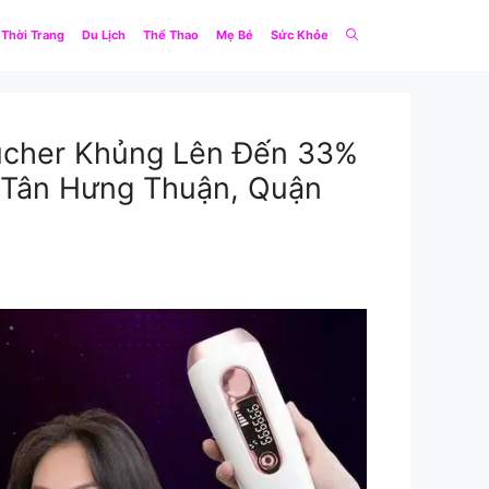
Thời Trang
Du Lịch
Thể Thao
Mẹ Bé
Sức Khỏe
ucher Khủng Lên Đến 33%
g Tân Hưng Thuận, Quận