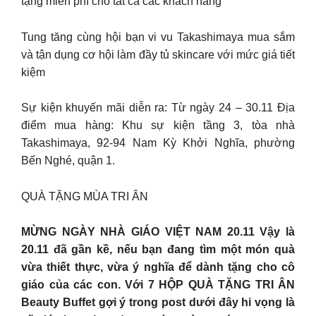
tặng miễn phí cho tất cả các khách hàng
Tung tăng cùng hội bạn vi vu Takashimaya mua sắm
và tận dụng cơ hội làm đầy tủ skincare với mức giá tiết
kiệm
Sự kiện khuyến mãi diễn ra: Từ ngày 24 – 30.11 Địa
điểm mua hàng: Khu sự kiện tầng 3, tòa nhà
Takashimaya, 92-94 Nam Kỳ Khởi Nghĩa, phường
Bến Nghé, quận 1.
QUÀ TẶNG MÙA TRI ÂN
MỪNG NGÀY NHÀ GIÁO VIỆT NAM 20.11 Vậy là
20.11 đã gần kề, nếu bạn đang tìm một món quà
vừa thiết thực, vừa ý nghĩa để dành tặng cho cô
giáo của các con. Với 7 HỘP QUÀ TẶNG TRI ÂN
Beauty Buffet gợi ý trong post dưới đây hi vọng là