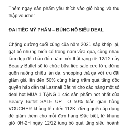
Thêm ngay sản phẩm yêu thích vào giỏ hàng và thu
thập voucher
ĐẠI TIỆC MỸ PHẨM – BÙNG NỔ SIÊU DEAL
Chặng đường cuối cùng của năm 2021 sắp khép lại,
gạt bỏ những biến cố trong năm vừa qua, cùng nhau
làm đẹp để chào đón năm mới thật rạng rỡ. 12/12 này
Beauty Buffet sẽ tổ chức bữa tiệc sale cực lớn, đừng
quên nuông chiều làn da, shopping thả ga với ưu đãi
giảm giá lên đến 50% cùng hàng trăm quà tặng độc
quyền hấp dẫn tại Lazmall Bật mí cho các nàng một số
deal hot MUA 1 TẶNG 1 các sản phẩm hot nhất của
Beauty Buffet SALE UP TO 50% toàn gian hàng
VOUCHER khủng lên đến 112K, đừng quên áp dụng
để giảm thêm cho mỗi đơn hàng Đặc biệt, từ khung
giờ 0H-2H ngày 12/12 tung bộ quà tặng siêu hoành