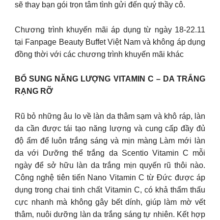
sẽ thay bạn gói trọn tâm tình gửi đến quý thầy cô.
Chương trình khuyến mãi áp dụng từ ngày 18-22.11
tại Fanpage Beauty Buffet Việt Nam và không áp dụng
đồng thời với các chương trình khuyến mãi khác
BỔ SUNG NĂNG LƯỢNG VITAMIN C – DA TRẮNG
RẠNG RỠ
Rũ bỏ những âu lo về làn da thâm sạm và khô ráp, làn
da cần được tái tạo năng lượng và cung cấp đầy đủ
độ ẩm để luôn trắng sáng và mịn màng Làm mới làn
da với Dưỡng thể trắng da Scentio Vitamin C mỗi
ngày để sở hữu làn da trắng mịn quyến rũ thôi nào.
Công nghệ tiên tiến Nano Vitamin C từ Đức được áp
dụng trong chai tinh chất Vitamin C, có khả thẩm thấu
cực nhanh mà không gây bết dính, giúp làm mờ vết
thâm, nuôi dưỡng làn da trắng sáng tự nhiên. Kết hợp