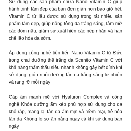
Sử dụng các sản phẩm chứa Nano Vitamin C giúp
hành trình làm đẹp của bạn đơn giản hơn bao giờ hết.
Vitamin C từ lâu được sử dụng trong rất nhiều sản
phẩm làm đẹp, giúp nâng tông da trắng sáng, làm mờ
các đốm nâu, giảm sự xuất hiện các nếp nhăn và hạn
chế lão hóa da sớm.
Áp dụng công nghệ tiên tiến Nano Vitamin C từ Đức
trong chai dưỡng thể trắng da Scentio Vitamin C với
khả năng thẩm thấu siêu nhanh không gây bết dính khi
sử dụng, giúp nuôi dưỡng làn da trắng sáng tự nhiên
và rạng rỡ mỗi ngày
Cấp ẩm mạnh mẽ với Hyaluron Complex và công
nghệ Khóa dưỡng ẩm kép phù hợp sử dụng cho da
khô ráp, mang lại làn da ẩm mịn và mềm mại, trẻ hóa
làn da Không lo sợ ăn nắng ngay cả khi sử dụng ban
ngày