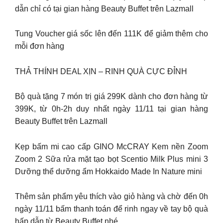
dẫn chỉ có tại gian hàng Beauty Buffet trên Lazmall
Tung Voucher giá sốc lên đến 111K để giảm thêm cho
mỗi đơn hàng
THẢ THÍNH DEAL XỊN – RINH QUÀ CỰC ĐỈNH
Bộ quà tặng 7 món trị giá 299K dành cho đơn hàng từ
399K, từ 0h-2h duy nhất ngày 11/11 tại gian hàng
Beauty Buffet trên Lazmall
Kẹp bấm mi cao cấp GINO McCRAY Kem nền Zoom
Zoom 2 Sữa rửa mặt tạo bọt Scentio Milk Plus mini 3
Dưỡng thể dưỡng ẩm Hokkaido Made In Nature mini
Thêm sản phẩm yêu thích vào giỏ hàng và chờ đến 0h
ngày 11/11 bấm thanh toán để rinh ngay về tay bộ quà
hấp dẫn từ Beauty Buffet nhé