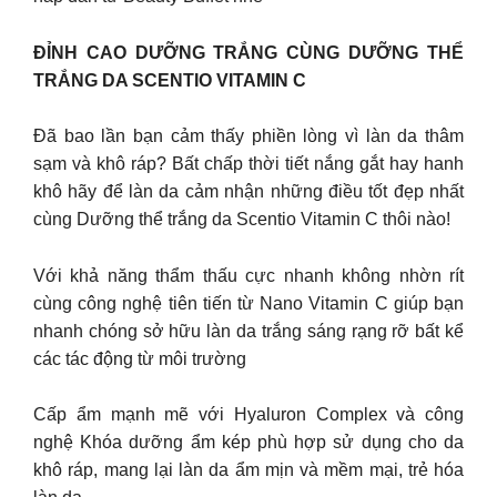
ĐỈNH CAO DƯỠNG TRẮNG CÙNG DƯỠNG THỂ
TRẮNG DA SCENTIO VITAMIN C
Đã bao lần bạn cảm thấy phiền lòng vì làn da thâm
sạm và khô ráp? Bất chấp thời tiết nắng gắt hay hanh
khô hãy để làn da cảm nhận những điều tốt đẹp nhất
cùng Dưỡng thể trắng da Scentio Vitamin C thôi nào!
Với khả năng thẩm thấu cực nhanh không nhờn rít
cùng công nghệ tiên tiến từ Nano Vitamin C giúp bạn
nhanh chóng sở hữu làn da trắng sáng rạng rỡ bất kể
các tác động từ môi trường
Cấp ẩm mạnh mẽ với Hyaluron Complex và công
nghệ Khóa dưỡng ẩm kép phù hợp sử dụng cho da
khô ráp, mang lại làn da ẩm mịn và mềm mại, trẻ hóa