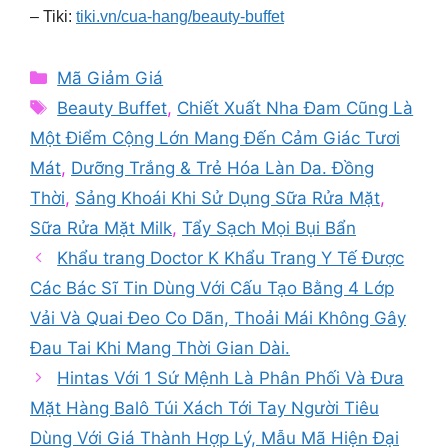
– Tiki:
tiki.vn/cua-hang/beauty-buffet
Categories
Mã Giảm Giá
Tags
Beauty Buffet
,
Chiết Xuất Nha Đam Cũng Là
Một Điểm Cộng Lớn Mang Đến Cảm Giác Tươi
Mát
,
Dưỡng Trắng & Trẻ Hóa Làn Da. Đồng
Thời
,
Sảng Khoái Khi Sử Dụng Sữa Rửa Mặt
,
Sữa Rửa Mặt Milk
,
Tẩy Sạch Mọi Bụi Bẩn
Khẩu trang Doctor K Khẩu Trang Y Tế Được
Các Bác Sĩ Tin Dùng Với Cấu Tạo Bằng 4 Lớp
Vải Và Quai Đeo Co Dãn, Thoải Mái Không Gây
Đau Tai Khi Mang Thời Gian Dài.
Hintas Với 1 Sứ Mệnh Là Phân Phối Và Đưa
Mặt Hàng Balô Túi Xách Tới Tay Người Tiêu
Dùng Với Giá Thành Hợp Lý, Mẫu Mã Hiện Đại