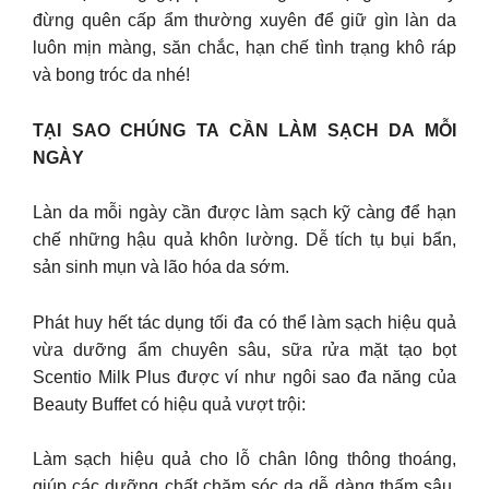
đừng quên cấp ẩm thường xuyên để giữ gìn làn da
luôn mịn màng, săn chắc, hạn chế tình trạng khô ráp
và bong tróc da nhé!
TẠI SAO CHÚNG TA CẦN LÀM SẠCH DA MỖI
NGÀY
Làn da mỗi ngày cần được làm sạch kỹ càng để hạn
chế những hậu quả khôn lường. Dễ tích tụ bụi bẩn,
sản sinh mụn và lão hóa da sớm.
Phát huy hết tác dụng tối đa có thể làm sạch hiệu quả
vừa dưỡng ẩm chuyên sâu, sữa rửa mặt tạo bọt
Scentio Milk Plus được ví như ngôi sao đa năng của
Beauty Buffet có hiệu quả vượt trội:
Làm sạch hiệu quả cho lỗ chân lông thông thoáng,
giúp các dưỡng chất chăm sóc da dễ dàng thấm sâu.