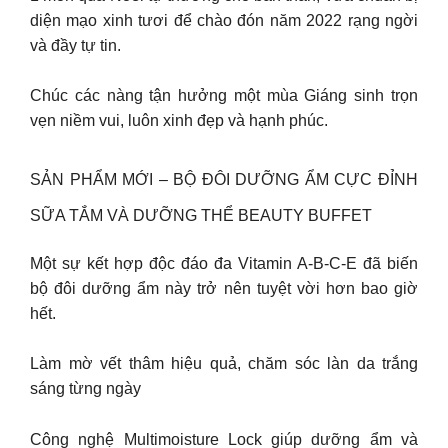
diện mạo xinh tươi để chào đón năm 2022 rạng ngời
và đầy tự tin.
Chúc các nàng tận hưởng một mùa Giáng sinh trọn
vẹn niềm vui, luôn xinh đẹp và hạnh phúc.
SẢN PHẨM MỚI – BỘ ĐÔI DƯỠNG ẨM CỰC ĐỈNH
SỮA TẮM VÀ DƯỠNG THỂ BEAUTY BUFFET
Một sự kết hợp độc đáo đa Vitamin A-B-C-E đã biến
bộ đôi dưỡng ẩm này trở nên tuyệt vời hơn bao giờ
hết.
Làm mờ vết thâm hiệu quả, chăm sóc làn da trắng
sáng từng ngày
Công nghệ Multimoisture Lock giúp dưỡng ẩm và