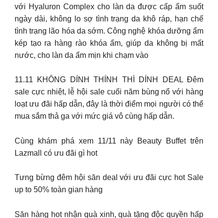
với Hyaluron Complex cho làn da được cấp ẩm suốt
ngày dài, không lo sợ tình trạng da khô ráp, hạn chế
tình trạng lão hóa da sớm. Công nghệ khóa dưỡng ẩm
kép tạo ra hàng rào khóa ẩm, giúp da không bị mất
nước, cho làn da ẩm mịn khi chạm vào
11.11 KHÔNG DÍNH THÍNH THÌ DÍNH DEAL Đêm
sale cực nhiệt, lễ hội sale cuối năm bùng nổ với hàng
loạt ưu đãi hấp dẫn, đây là thời điểm mọi người có thể
mua sắm thả ga với mức giá vô cùng hấp dẫn.
Cùng khám phá xem 11/11 này Beauty Buffet trên
Lazmall có ưu đãi gì hot
Tưng bừng đêm hội săn deal với ưu đãi cực hot Sale
up to 50% toàn gian hàng
Săn hàng hot nhận quà xinh, quà tặng độc quyền hấp