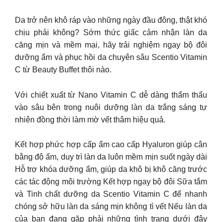
Da trở nên khô ráp vào những ngày đầu đông, thật khó
chịu phải không? Sớm thức giấc cảm nhận làn da
căng mịn và mềm mại, hãy trải nghiệm ngay bộ đôi
dưỡng ẩm và phục hồi da chuyên sâu Scentio Vitamin
C từ Beauty Buffet thôi nào.
Với chiết xuất từ Nano Vitamin C dễ dàng thẩm thấu
vào sâu bên trong nuôi dưỡng làn da trắng sáng tự
nhiên đồng thời làm mờ vết thâm hiệu quả.
Kết hợp phức hợp cấp ẩm cao cấp Hyaluron giúp cân
bằng độ ẩm, duy trì làn da luôn mềm mịn suốt ngày dài
Hỗ trợ khóa dưỡng ẩm, giúp da khô bị khô căng trước
các tác động môi trường Kết hợp ngay bộ đôi Sữa tắm
và Tinh chất dưỡng da Scentio Vitamin C để nhanh
chóng sở hữu làn da sáng mịn không tì vết Nếu làn da
của bạn đang gặp phải những tình trạng dưới đây