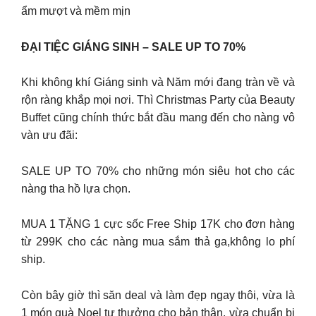
ẩm mượt và mềm mịn
ĐẠI TIỆC GIÁNG SINH – SALE UP TO 70%
Khi không khí Giáng sinh và Năm mới đang tràn về và
rộn ràng khắp mọi nơi. Thì Christmas Party của Beauty
Buffet cũng chính thức bắt đầu mang đến cho nàng vô
vàn ưu đãi:
SALE UP TO 70% cho những món siêu hot cho các
nàng tha hồ lựa chọn.
MUA 1 TẶNG 1 cực sốc Free Ship 17K cho đơn hàng
từ 299K cho các nàng mua sắm thả ga,không lo phí
ship.
Còn bây giờ thì săn deal và làm đẹp ngay thôi, vừa là
1 món quà Noel tự thưởng cho bản thân, vừa chuẩn bị