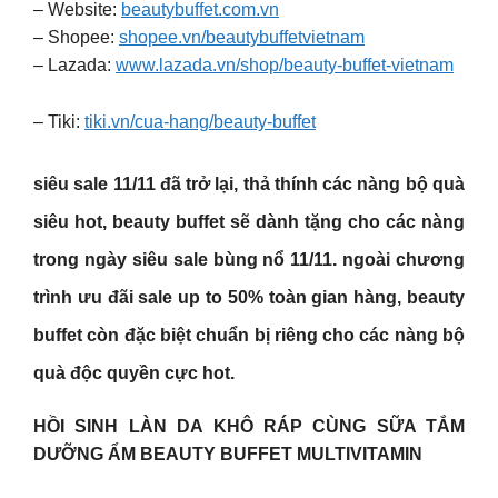
– Website:
beautybuffet.com.vn
– Shopee:
shopee.vn/beautybuffetvietnam
– Lazada:
www.lazada.vn/shop/beauty-buffet-vietnam
– Tiki:
tiki.vn/cua-hang/beauty-buffet
siêu sale 11/11 đã trở lại, thả thính các nàng bộ quà
siêu hot, beauty buffet sẽ dành tặng cho các nàng
trong ngày siêu sale bùng nổ 11/11. ngoài chương
trình ưu đãi sale up to 50% toàn gian hàng, beauty
buffet còn đặc biệt chuẩn bị riêng cho các nàng bộ
quà độc quyền cực hot.
HỒI SINH LÀN DA KHÔ RÁP CÙNG SỮA TẮM
DƯỠNG ẨM BEAUTY BUFFET MULTIVITAMIN