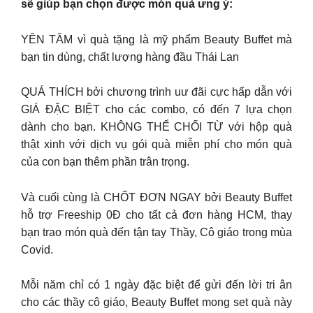
sẽ giúp bạn chọn được món quà ưng ý:
YÊN TÂM vì quà tặng là mỹ phẩm Beauty Buffet mà
bạn tin dùng, chất lượng hàng đầu Thái Lan
QUÁ THÍCH bởi chương trình uư đãi cực hấp dẫn với
GIÁ ĐẶC BIỆT cho các combo, có đến 7 lựa chọn
dành cho bạn. KHÔNG THỂ CHỐI TỪ với hộp quà
thật xinh với dịch vụ gói quà miễn phí cho món quà
của con bạn thêm phần trân trọng.
Và cuối cùng là CHỐT ĐƠN NGAY bởi Beauty Buffet
hỗ trợ Freeship 0Đ cho tất cả đơn hàng HCM, thay
bạn trao món quà đến tận tay Thầy, Cô giáo trong mùa
Covid.
Mỗi năm chỉ có 1 ngày đặc biệt để gửi đến lời tri ân
cho các thầy cô giáo, Beauty Buffet mong set quà này