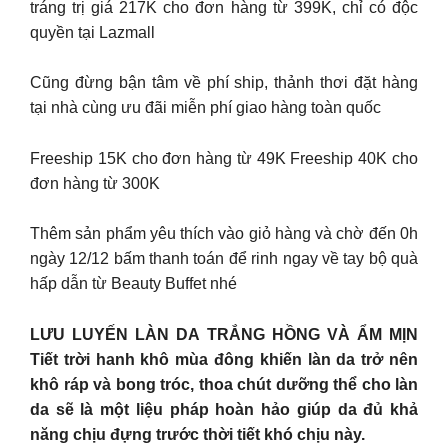
tráng trị giá 217K cho đơn hàng từ 399K, chỉ có độc
quyền tại Lazmall
Cũng đừng bận tâm về phí ship, thảnh thơi đặt hàng
tại nhà cùng ưu đãi miễn phí giao hàng toàn quốc
Freeship 15K cho đơn hàng từ 49K Freeship 40K cho
đơn hàng từ 300K
Thêm sản phẩm yêu thích vào giỏ hàng và chờ đến 0h
ngày 12/12 bấm thanh toán để rinh ngay về tay bộ quà
hấp dẫn từ Beauty Buffet nhé
LƯU LUYẾN LÀN DA TRẮNG HỒNG VÀ ẨM MỊN
Tiết trời hanh khô mùa đông khiến làn da trở nên
khô ráp và bong tróc, thoa chút dưỡng thể cho làn
da sẽ là một liệu pháp hoàn hảo giúp da đủ khả
năng chịu đựng trước thời tiết khó chịu này.