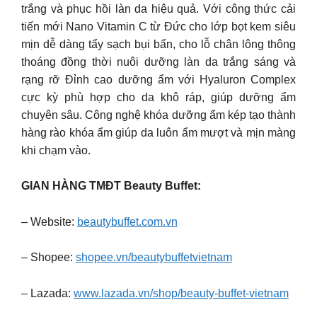
trắng và phục hồi làn da hiệu quả. Với công thức cải
tiến mới Nano Vitamin C từ Đức cho lớp bọt kem siêu
mịn dễ dàng tẩy sạch bụi bẩn, cho lỗ chân lông thông
thoáng đồng thời nuôi dưỡng làn da trắng sáng và
rạng rỡ Đỉnh cao dưỡng ẩm với Hyaluron Complex
cực kỳ phù hợp cho da khô ráp, giúp dưỡng ẩm
chuyên sâu. Công nghệ khóa dưỡng ẩm kép tạo thành
hàng rào khóa ẩm giúp da luôn ẩm mượt và mịn màng
khi chạm vào.
GIAN HÀNG TMĐT Beauty Buffet:
– Website:
beautybuffet.com.vn
– Shopee:
shopee.vn/beautybuffetvietnam
– Lazada:
www.lazada.vn/shop/beauty-buffet-vietnam