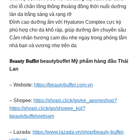
cho lỗ chân lông thông thoáng đồng thời nuôi dưỡng
làn da trắng sáng và rạng rỡ
Đỉnh cao dưỡng ẩm với Hyaluron Complex cực kỳ
phù hợp cho da khô ráp, giúp dưỡng ẩm chuyên sâu
Cảm nhận hương cam dịu nhẹ ngay trong phòng tắm
nhà bạn và vương nhẹ trên da
𝐁𝐞𝐚𝐮𝐭𝐲 𝐁𝐮𝐟𝐟𝐞𝐭 beautybuffet Mỹ phẩm hàng đầu Thái
Lan
– Website:
https://beautybuffet.com.vn
– Shopee:
https://shopii.click/go/ee_aeoneshop?
https://shopii.click/go/shopee_kol?
beautybuffetvietnam
– Lazada:
https://www.lazada.vn/shop/beauty-buffet-
vietnam