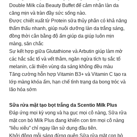
Double Milk của Beauty Buffet để cảm nhận làn da
căng mịn và tràn đầy sức sống nào.
Được chiết xuất từ Protein sữa thủy phân có khả năng
thẩm thấu nhanh, giúp nuôi dưỡng làn da trắng sáng,
đồng thời cân bằng độ ẩm giúp da giúp luôn mịn
màng, săn chắc
Sự kết hợp giữa Glutathione và Arbutin giúp làm mờ
các hắc sắc tố và vết thâm, ngăn ngừa tích tụ sắc tố
melanin, cải thiện vùng da sáng không đều màu
Tăng cường hỗn hợp Vitamin B3+ và Vitamin C tạo ra
lớp màng khóa ẩm, hạn chế tình trạng da bong tróc và
lão hóa sớm
Sữa rửa mặt tạo bọt trắng da Scentio Milk Plus
Đáp ứng mọi kỳ vọng và hạ gục mọi cô nàng, Sữa rửa
mặt con bò Milk Plus đang khiến con tim mọi cô nàng
“liêu xiêu” chỉ ngay lần sử dụng đầu tiên.
Khởi động mỗi sáng đừng quên Sữa rửa mặt con bò