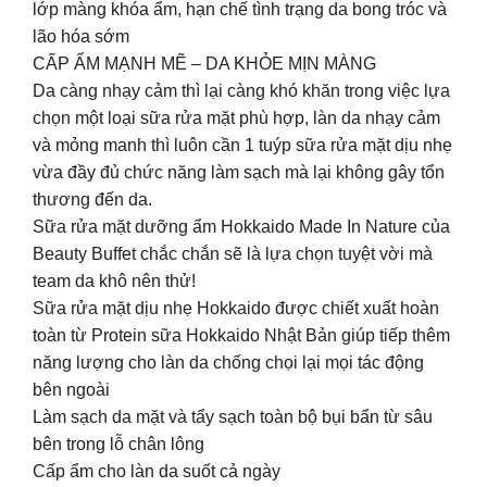
lớp màng khóa ẩm, hạn chế tình trạng da bong tróc và
lão hóa sớm
CẤP ẨM MẠNH MẼ – DA KHỎE MỊN MÀNG
Da càng nhạy cảm thì lại càng khó khăn trong việc lựa
chọn một loại sữa rửa mặt phù hợp, làn da nhạy cảm
và mỏng manh thì luôn cần 1 tuýp sữa rửa mặt dịu nhẹ
vừa đầy đủ chức năng làm sạch mà lại không gây tổn
thương đến da.
Sữa rửa mặt dưỡng ẩm Hokkaido Made In Nature của
Beauty Buffet chắc chắn sẽ là lựa chọn tuyệt vời mà
team da khô nên thử!
Sữa rửa mặt dịu nhẹ Hokkaido được chiết xuất hoàn
toàn từ Protein sữa Hokkaido Nhật Bản giúp tiếp thêm
năng lượng cho làn da chống chọi lại mọi tác động
bên ngoài
Làm sạch da mặt và tẩy sạch toàn bộ bụi bẩn từ sâu
bên trong lỗ chân lông
Cấp ẩm cho làn da suốt cả ngày