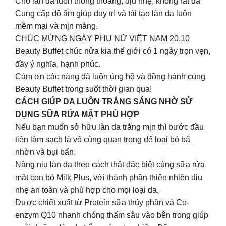
Cho làn da luôn thông thoáng, dịu nhẹ, không rát da
Cung cấp độ ẩm giúp duy trì và tái tạo làn da luôn
mềm mại và mịn màng.
CHÚC MỪNG NGÀY PHỤ NỮ VIỆT NAM 20.10
Beauty Buffet chúc nửa kia thế giới có 1 ngày trọn vẹn,
đầy ý nghĩa, hạnh phúc.
Cảm ơn các nàng đã luôn ủng hộ và đồng hành cùng
Beauty Buffet trong suốt thời gian qua!
CÁCH GIÚP DA LUÔN TRẮNG SÁNG NHỜ SỬ
DỤNG SỮA RỬA MẶT PHÙ HỢP
Nếu bạn muốn sở hữu làn da trắng mịn thì bước đầu
tiên làm sạch là vô cùng quan trọng để loại bỏ bã
nhờn và bụi bẩn.
Nâng niu làn da theo cách thật đặc biệt cùng sữa rửa
mặt con bò Milk Plus, với thành phần thiên nhiên dịu
nhẹ an toàn và phù hợp cho mọi loại da.
Được chiết xuất từ Protein sữa thủy phân và Co-
enzym Q10 nhanh chóng thấm sâu vào bên trong giúp