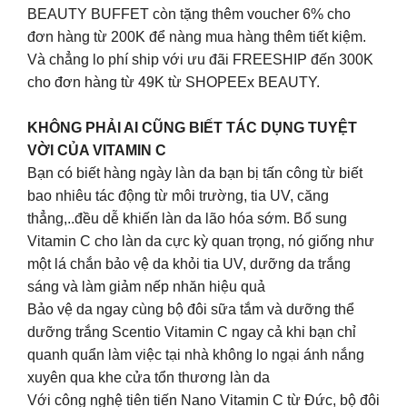
BEAUTY BUFFET còn tặng thêm voucher 6% cho
đơn hàng từ 200K để nàng mua hàng thêm tiết kiệm.
Và chẳng lo phí ship với ưu đãi FREESHIP đến 300K
cho đơn hàng từ 49K từ SHOPEEx BEAUTY.
KHÔNG PHẢI AI CŨNG BIẾT TÁC DỤNG TUYỆT
VỜI CỦA VITAMIN C
Bạn có biết hàng ngày làn da bạn bị tấn công từ biết
bao nhiêu tác động từ môi trường, tia UV, căng
thẳng,..đều dễ khiến làn da lão hóa sớm. Bổ sung
Vitamin C cho làn da cực kỳ quan trọng, nó giống như
một lá chắn bảo vệ da khỏi tia UV, dưỡng da trắng
sáng và làm giảm nếp nhăn hiệu quả
Bảo vệ da ngay cùng bộ đôi sữa tắm và dưỡng thể
dưỡng trắng Scentio Vitamin C ngay cả khi bạn chỉ
quanh quẩn làm việc tại nhà không lo ngại ánh nắng
xuyên qua khe cửa tổn thương làn da
Với công nghệ tiên tiến Nano Vitamin C từ Đức, bộ đôi