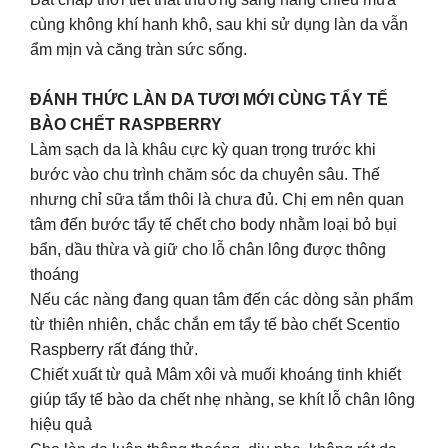
cùng không khí hanh khô, sau khi sử dụng làn da vẫn
ẩm mịn và căng tràn sức sống.
ĐÁNH THỨC LÀN DA TƯƠI MỚI CÙNG TẨY TẾ
BÀO CHẾT RASPBERRY
Làm sạch da là khâu cực kỳ quan trọng trước khi
bước vào chu trình chăm sóc da chuyên sâu. Thế
nhưng chỉ sữa tắm thôi là chưa đủ. Chị em nên quan
tâm đến bước tẩy tế chết cho body nhằm loại bỏ bụi
bẩn, dầu thừa và giữ cho lỗ chân lông được thông
thoáng
Nếu các nàng đang quan tâm đến các dòng sản phẩm
từ thiên nhiên, chắc chắn em tẩy tế bào chết Scentio
Raspberry rất đáng thử.
Chiết xuất từ quả Mâm xôi và muối khoáng tinh khiết
giúp tẩy tế bào da chết nhẹ nhàng, se khít lỗ chân lông
hiệu quả