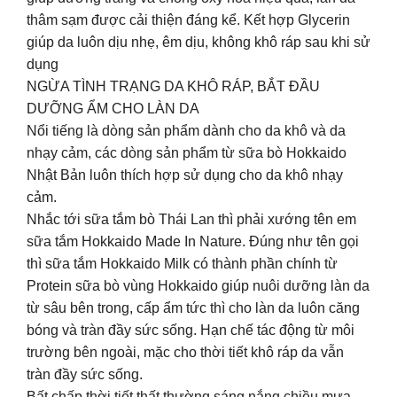
thâm sạm được cải thiện đáng kể. Kết hợp Glycerin
giúp da luôn dịu nhẹ, êm dịu, không khô ráp sau khi sử
dụng
NGỪA TÌNH TRẠNG DA KHÔ RÁP, BẮT ĐẦU
DƯỠNG ẨM CHO LÀN DA
Nổi tiếng là dòng sản phẩm dành cho da khô và da
nhạy cảm, các dòng sản phẩm từ sữa bò Hokkaido
Nhật Bản luôn thích hợp sử dụng cho da khô nhạy
cảm.
Nhắc tới sữa tắm bò Thái Lan thì phải xướng tên em
sữa tắm Hokkaido Made In Nature. Đúng như tên gọi
thì sữa tắm Hokkaido Milk có thành phần chính từ
Protein sữa bò vùng Hokkaido giúp nuôi dưỡng làn da
từ sâu bên trong, cấp ẩm tức thì cho làn da luôn căng
bóng và tràn đầy sức sống. Hạn chế tác động từ môi
trường bên ngoài, mặc cho thời tiết khô ráp da vẫn
tràn đầy sức sống.
Bất chấp thời tiết thất thường sáng nắng chiều mưa