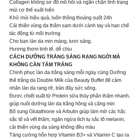
Collagen không sợ đổ mồ hôi và ngăn chặn tình trạng
mùi cơ thể xuất hiện
Khử mùi hiệu quả, luôn thông thoáng suốt 24h
Cải thiện vùng da thâm sạm dưới cánh tay và hạn chế
tác động từ môi trường
Cho bạn làn da mịn màng, tươi sáng.
Hương thơm tinh tế, dễ chịu
CÁCH DƯỠNG TRẮNG SÁNG RẠNG NGỜI MÀ
KHÔNG CẦN TẮM TRẮNG
Chinh phục làn da trắng sáng mỗi ngày cùng Dưỡng
thể trắng da Double Milk của Beauty Buffet để cảm
nhận làn da rạng rỡ, tràn đầy sức sống.
Được chiết xuất từ Protein sữa thủy phân thấm nhanh,
giúp nuôi dưỡng làn da trắng hồng và căng mịn
Bổ sung Glutathione và Arbutin giúp làm mờ các hắc
sắc tố và vết thâm, ngăn ngừa tích tụ sắc tố melanin,
cải thiện vùng da sáng không đều màu
Tăng cường hỗn hợp Vitamin B3+ và Vitamin C tạo ra