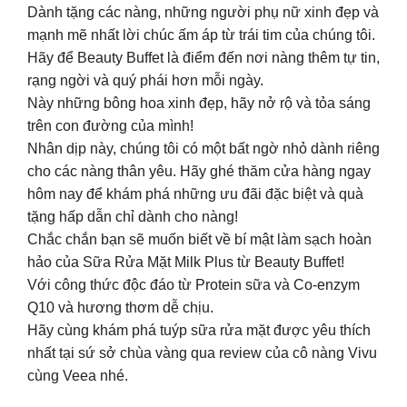
Dành tặng các nàng, những người phụ nữ xinh đẹp và
mạnh mẽ nhất lời chúc ấm áp từ trái tim của chúng tôi.
Hãy để Beauty Buffet là điểm đến nơi nàng thêm tự tin,
rạng ngời và quý phái hơn mỗi ngày.
Này những bông hoa xinh đẹp, hãy nở rộ và tỏa sáng
trên con đường của mình!
Nhân dịp này, chúng tôi có một bất ngờ nhỏ dành riêng
cho các nàng thân yêu. Hãy ghé thăm cửa hàng ngay
hôm nay để khám phá những ưu đãi đặc biệt và quà
tặng hấp dẫn chỉ dành cho nàng!
Chắc chắn bạn sẽ muốn biết về bí mật làm sạch hoàn
hảo của Sữa Rửa Mặt Milk Plus từ Beauty Buffet!
Với công thức độc đáo từ Protein sữa và Co-enzym
Q10 và hương thơm dễ chịu.
Hãy cùng khám phá tuýp sữa rửa mặt được yêu thích
nhất tại sứ sở chùa vàng qua review của cô nàng Vivu
cùng Veea nhé.