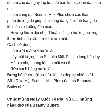
độ ẩm cho da ngay lập tức, để bạn luôn có làn da mềm
mịn.
– Làm sáng da: Scentio Milk Plus chứa các thành
phần dưỡng da giúp làm sáng da, giảm tình trạng da
tối màu và không đều màu.
– Hương thơm dịu nhẹ: Thoải mái tận hưởng hương
thơm tinh dầu sữa tươi khi rửa mặt.
Cách sử dụng:
– Làm ướt mặt với nước ấm.
– Lấy một lượng nhỏ Scentio Milk Plus ra lòng bàn tay.
– Mát-xa nhẹ nhàng lên da mặt và cổ.
– Rửa sạch bằng nước ấm.
Đừng bỏ lỡ cơ hội sở hữu làn da đẹp tự nhiên với
Sữa Rửa Mặt Scentio Milk Plus của nhà Beaauty
Buffet nhé!
Chúc mừng Ngày Quốc Tế Phụ Nữ 8/3, những
nàng thơ của Beauty Buffet!