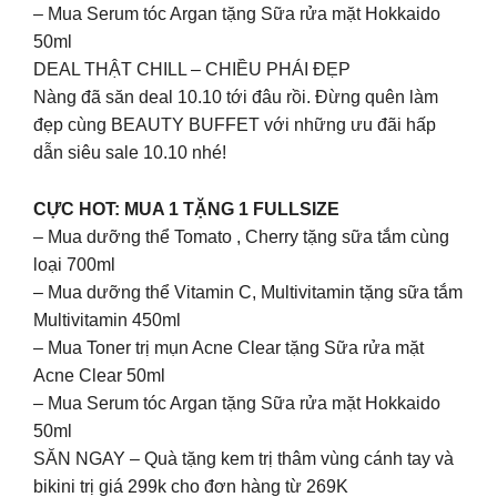
– Mua Serum tóc Argan tặng Sữa rửa mặt Hokkaido
50ml
DEAL THẬT CHILL – CHIỀU PHÁI ĐẸP
Nàng đã săn deal 10.10 tới đâu rồi. Đừng quên làm
đẹp cùng BEAUTY BUFFET với những ưu đãi hấp
dẫn siêu sale 10.10 nhé!
CỰC HOT: MUA 1 TẶNG 1 FULLSIZE
– Mua dưỡng thể Tomato , Cherry tặng sữa tắm cùng
loại 700ml
– Mua dưỡng thể Vitamin C, Multivitamin tặng sữa tắm
Multivitamin 450ml
– Mua Toner trị mụn Acne Clear tặng Sữa rửa mặt
Acne Clear 50ml
– Mua Serum tóc Argan tặng Sữa rửa mặt Hokkaido
50ml
SĂN NGAY – Quà tặng kem trị thâm vùng cánh tay và
bikini trị giá 299k cho đơn hàng từ 269K