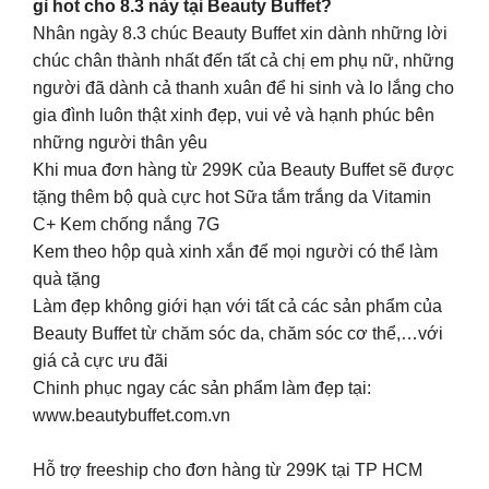
gì hot cho 8.3 này tại Beauty Buffet?
Nhân ngày 8.3 chúc Beauty Buffet xin dành những lời
chúc chân thành nhất đến tất cả chị em phụ nữ, những
người đã dành cả thanh xuân để hi sinh và lo lắng cho
gia đình luôn thật xinh đẹp, vui vẻ và hạnh phúc bên
những người thân yêu
Khi mua đơn hàng từ 299K của Beauty Buffet sẽ được
tặng thêm bộ quà cực hot Sữa tắm trắng da Vitamin
C+ Kem chống nắng 7G
Kem theo hộp quà xinh xắn để mọi người có thể làm
quà tặng
Làm đẹp không giới hạn với tất cả các sản phẩm của
Beauty Buffet từ chăm sóc da, chăm sóc cơ thể,…với
giá cả cực ưu đãi
Chinh phục ngay các sản phẩm làm đẹp tại:
www.beautybuffet.com.vn
Hỗ trợ freeship cho đơn hàng từ 299K tại TP HCM