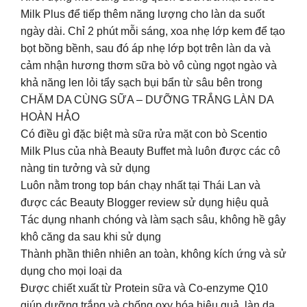
Milk Plus để tiếp thêm năng lượng cho làn da suốt
ngày dài. Chỉ 2 phút mỗi sáng, xoa nhẹ lớp kem để tạo
bọt bồng bềnh, sau đó áp nhẹ lớp bọt trên làn da và
cảm nhận hương thơm sữa bò vô cùng ngọt ngào và
khả năng len lỏi tẩy sạch bụi bẩn từ sâu bên trong
CHĂM DA CÙNG SỮA – DƯỠNG TRẮNG LÀN DA
HOÀN HẢO
Có điều gì đặc biệt mà sữa rửa mặt con bò Scentio
Milk Plus của nhà Beauty Buffet mà luôn được các cô
nàng tin tưởng và sử dụng
Luôn nằm trong top bán chạy nhất tại Thái Lan và
được các Beauty Blogger review sử dụng hiệu quả
Tác dụng nhanh chóng và làm sạch sâu, không hề gây
khô căng da sau khi sử dụng
Thành phần thiên nhiên an toàn, không kích ứng và sử
dụng cho mọi loại da
Được chiết xuất từ Protein sữa và Co-enzyme Q10
giúp dưỡng trắng và chống oxy hóa hiệu quả, làn da