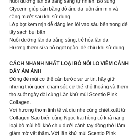
nuôi dưỡng làn da trắng sáng tự nhiên. Bổ sung
Glycerin giúp cân bằng độ ẩm, da luôn ẩm mịn và
căng mướt sau khi sử dụng.
Lớp bọt kem mịn dễ dàng len lỏi vào sâu bên trong để
tẩy sạch bụi bẩn
Nuôi dưỡng làn da trắng sáng, trẻ hóa làn da.
Hương thơm sữa bò ngọt ngào, dễ chịu khi sử dụng
CÁCH NHANH NHẤT LOẠI BỎ NỖI LO VIÊM CÁNH
ĐẦY ÁM ẢNH
Đừng để mùi cơ thể cản bước sự tự tin, hãy giữ
những thói quen chăm sóc cơ thể khô thoáng và thơm
tho suốt ngày dài cùng Lăn khử mùi Scentio Pink
Collagen.
Với hương thơm tinh tế và dịu nhẹ cùng chiết xuất từ
Collagen Sao biển cùng Ngọc trai hồng có khả năng
loại bỏ mùi hôi khó chịu dưới cánh tay đồng thời làm
giảm mờ vết thâm. Với lăn khử mùi Scentio Pink