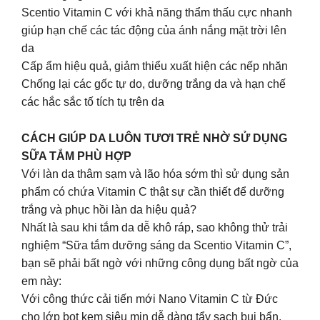
Scentio Vitamin C với khả năng thẩm thấu cực nhanh
giúp hạn chế các tác động của ánh nắng mặt trời lên
da
Cấp ẩm hiệu quả, giảm thiểu xuất hiện các nếp nhăn
Chống lại các gốc tự do, dưỡng trắng da và hạn chế
các hắc sắc tố tích tụ trên da
CÁCH GIÚP DA LUÔN TƯƠI TRẺ NHỜ SỬ DỤNG
SỮA TẮM PHÙ HỢP
Với làn da thâm sạm và lão hóa sớm thì sử dụng sản
phẩm có chứa Vitamin C thật sự cần thiết để dưỡng
trắng và phục hồi làn da hiệu quả?
Nhất là sau khi tắm da dễ khô ráp, sao không thử trải
nghiệm “Sữa tắm dưỡng sáng da Scentio Vitamin C”,
bạn sẽ phải bất ngờ với những công dụng bất ngờ của
em này:
Với công thức cải tiến mới Nano Vitamin C từ Đức
cho lớp bọt kem siêu mịn dễ dàng tẩy sạch bụi bẩn,