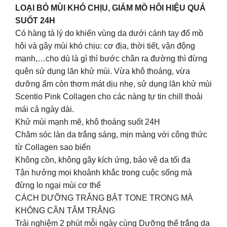
LOẠI BỎ MÙI KHÓ CHỊU, GIẢM MỒ HÔI HIỆU QUẢ
SUỐT 24H
Có hàng tá lý do khiến vùng da dưới cánh tay đổ mồ
hôi và gây mùi khó chịu: cơ địa, thời tiết, vận động
mạnh,…cho dù là gì thì bước chân ra đường thì đừng
quên sử dụng lăn khử mùi. Vừa khô thoáng, vừa
dưỡng ẩm còn thơm mát dịu nhẹ, sử dụng lăn khử mùi
Scentio Pink Collagen cho các nàng tự tin chill thoải
mái cả ngày dài.
Khử mùi mạnh mẽ, khô thoáng suốt 24H
Chăm sóc làn da trắng sáng, mịn màng với công thức
từ Collagen sao biển
Không cồn, không gây kích ứng, bảo vệ da tối đa
Tận hưởng mọi khoảnh khắc trong cuộc sống mà
đừng lo ngại mùi cơ thể
CÁCH DƯỠNG TRẮNG BẬT TONE TRONG MÀ
KHÔNG CẦN TẮM TRẮNG
Trải nghiệm 2 phút mỗi ngày cùng Dưỡng thể trắng da