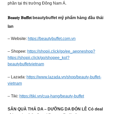
phần tại thị trường Đông Nam Á.
𝐁𝐞𝐚𝐮𝐭𝐲 𝐁𝐮𝐟𝐟𝐞𝐭 beautybuffet mỹ phẩm hàng đầu thái
lan
– Website:
https://beautybuffet.com.vn
– Shopee:
https://shopii.click/go/ee_aeoneshop?
https://shopii.click/go/shopee_kol?
beautybuffetvietnam
– Lazada:
https://www.lazada.vn/shop/beauty-buffet-
vietnam
– Tiki:
https://tiki.vn/cua-hang/beauty-buffet
SĂN QUÀ THẢ DA – DƯỠNG DA ĐÓN LỄ Có deal