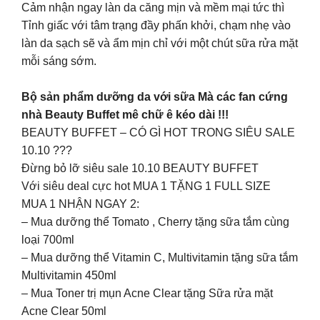
Cảm nhận ngay làn da căng mịn và mềm mại tức thì
Tỉnh giấc với tâm trạng đầy phấn khởi, chạm nhẹ vào
làn da sạch sẽ và ẩm mịn chỉ với một chút sữa rửa mặt
mỗi sáng sớm.
Bộ sản phẩm dưỡng da với sữa Mà các fan cứng
nhà Beauty Buffet mê chữ ê kéo dài !!!
BEAUTY BUFFET – CÓ GÌ HOT TRONG SIÊU SALE
10.10 ???
Đừng bỏ lỡ siêu sale 10.10 BEAUTY BUFFET
Với siêu deal cực hot MUA 1 TẶNG 1 FULL SIZE
MUA 1 NHẬN NGAY 2:
– Mua dưỡng thể Tomato , Cherry tặng sữa tắm cùng
loại 700ml
– Mua dưỡng thể Vitamin C, Multivitamin tặng sữa tắm
Multivitamin 450ml
– Mua Toner trị mụn Acne Clear tặng Sữa rửa mặt
Acne Clear 50ml