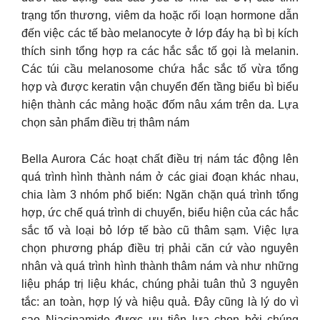
trạng tổn thương, viêm da hoặc rối loạn hormone dẫn
đến việc các tế bào melanocyte ở lớp đáy hạ bì bị kích
thích sinh tổng hợp ra các hắc sắc tố gọi là melanin.
Các túi cầu melanosome chứa hắc sắc tố vừa tổng
hợp và được keratin vận chuyển đến tầng biểu bì biểu
hiện thành các mảng hoặc đốm nâu xám trên da. Lựa
chọn sản phẩm điều trị thâm nám
Bella Aurora Các hoạt chất điều trị nám tác động lên
quá trình hình thành nám ở các giai đoạn khác nhau,
chia làm 3 nhóm phổ biến: Ngăn chặn quá trình tổng
hợp, ức chế quá trình di chuyển, biểu hiện của các hắc
sắc tố và loại bỏ lớp tế bào cũ thâm sạm. Việc lựa
chọn phương pháp điều trị phải căn cứ vào nguyên
nhân và quá trình hình thành thâm nám và như những
liệu pháp trị liệu khác, chúng phải tuân thủ 3 nguyên
tắc: an toàn, hợp lý và hiệu quả. Đây cũng là lý do vì
sao Niacinamide được ưu tiên lựa chọn bởi chúng