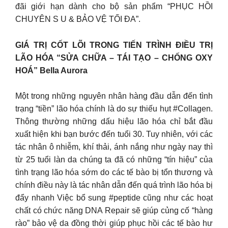
đãi giới hạn dành cho bộ sản phẩm “PHỤC HỒI
CHUYÊN S U & BẢO VỆ TỐI ĐA”.
GIÁ TRỊ CỐT LÕI TRONG TIẾN TRÌNH ĐIỀU TRỊ
LÃO HÓA “SỬA CHỮA – TÁI TẠO – CHỐNG OXY
HOÁ” Bella Aurora
Một trong những nguyên nhân hàng đầu dẫn đến tình
trạng “tiền” lão hóa chính là do sự thiếu hụt #Collagen.
Thông thường những dấu hiệu lão hóa chỉ bắt đầu
xuất hiện khi bạn bước đến tuổi 30. Tuy nhiên, với các
tác nhân ô nhiễm, khí thải, ánh nắng như ngày nay thì
từ 25 tuổi làn da chúng ta đã có những “tín hiệu” của
tình trạng lão hóa sớm do các tế bào bị tổn thương và
chính điều này là tác nhân dẫn đến quá trình lão hóa bị
đẩy nhanh Việc bổ sung #peptide cũng như các hoạt
chất có chức năng DNA Repair sẽ giúp củng cố “hàng
rào” bảo vệ da đồng thời giúp phục hồi các tế bào hư