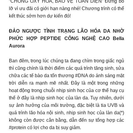
“CHỐNG OXY HÓA, BẢO VỆ TOÀN DIỆN” Đừng bỏ
lỡ vì ưu đãi có giới hạn nàng nhé! Chương trình có thể
kết thúc sớm hơn dự kiến đó!
ĐẢO NGƯỢC TÌNH TRẠNG LÃO HÓA DA NHỜ
PHỨC HỢP PEPTIDE CÔNG NGHỆ CAO Bella
Aurora
Ban đêm, trong lúc chúng ta đang chìm trong giấc ngủ
thì cũng chính là thời điểm các quá trình tăng sinh, sửa
chữa các tế bào da tổn thương #DNA do ánh sáng mặt
trời diễn ra mạnh mẽ nhất. Đây là một trong những
hoạt động trong chuỗi nhịp sinh học của cơ thể hay cụ
thể ở đây là nhịp sinh học của làn da. Tuy nhiên, dưới
sự ảnh hưởng của môi trường, đặc biệt là tia UVB và
quá trình lão hóa nội sinh, nhịp sinh học của làn da(*)
không còn được cân bằng, dẫn đến sự tổng hợp các
#protein có lợi cho da bị suy giảm.