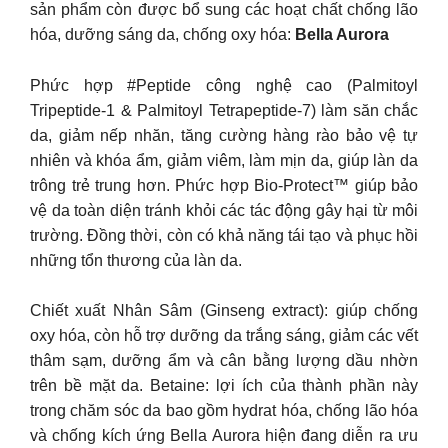
sản phẩm còn được bổ sung các hoạt chất chống lão
hóa, dưỡng sáng da, chống oxy hóa:
Bella Aurora
Phức hợp #Peptide công nghệ cao (Palmitoyl
Tripeptide-1 & Palmitoyl Tetrapeptide-7) làm săn chắc
da, giảm nếp nhăn, tăng cường hàng rào bảo vệ tự
nhiên và khóa ẩm, giảm viêm, làm mịn da, giúp làn da
trông trẻ trung hơn. Phức hợp Bio-Protect™ giúp bảo
vệ da toàn diện tránh khỏi các tác động gây hại từ môi
trường. Đồng thời, còn có khả năng tái tạo và phục hồi
những tổn thương của làn da.
Chiết xuất Nhân Sâm (Ginseng extract): giúp chống
oxy hóa, còn hỗ trợ dưỡng da trắng sáng, giảm các vết
thâm sạm, dưỡng ẩm và cân bằng lượng dầu nhờn
trên bề mặt da. Betaine: lợi ích của thành phần này
trong chăm sóc da bao gồm hydrat hóa, chống lão hóa
và chống kích ứng Bella Aurora hiện đang diễn ra ưu