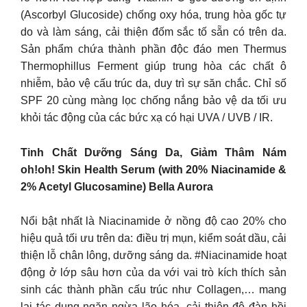
(Ascorbyl Glucoside) chống oxy hóa, trung hòa gốc tự
do và làm sáng, cải thiện đốm sắc tố sẵn có trên da.
Sản phẩm chứa thành phần độc đáo men Thermus
Thermophillus Ferment giúp trung hòa các chất ô
nhiễm, bảo vệ cấu trúc da, duy trì sự săn chắc. Chỉ số
SPF 20 cùng màng lọc chống nắng bảo vệ da tối ưu
khỏi tác động của các bức xạ có hại UVA / UVB / IR.
Tinh Chất Dưỡng Sáng Da, Giảm Thâm Nám
oh!oh! Skin Health Serum (with 20% Niacinamide &
2% Acetyl Glucosamine) Bella Aurora
Nổi bật nhất là Niacinamide ở nồng độ cao 20% cho
hiệu quả tối ưu trên da: điều trị mụn, kiểm soát dầu, cải
thiện lỗ chân lông, dưỡng sáng da. #Niacinamide hoạt
động ở lớp sâu hơn của da với vai trò kích thích sản
sinh các thành phần cấu trúc như Collagen,… mang
lại tác dụng ngăn ngừa lão hóa, cải thiện độ đàn hồi