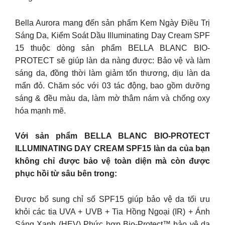
Bella Aurora mang đến sản phẩm Kem Ngày Điều Trị
Sáng Da, Kiểm Soát Dầu Illuminating Day Cream SPF
15 thuộc dòng sản phẩm BELLA BLANC BIO-
PROTECT sẽ giúp làn da nàng được: Bảo vệ và làm
sáng da, đồng thời làm giảm tổn thương, dịu làn da
mẩn đỏ. Chăm sóc với 03 tác động, bao gồm dưỡng
sáng & đều màu da, làm mờ thâm nám và chống oxy
hóa mạnh mẽ.
Với sản phẩm BELLA BLANC BIO-PROTECT
ILLUMINATING DAY CREAM SPF15 làn da của bạn
không chỉ được bảo vệ toàn diện mà còn được
phục hồi từ sâu bên trong:
Được bổ sung chỉ số SPF15 giúp bảo vệ da tối ưu
khỏi các tia UVA + UVB + Tia Hồng Ngoại (IR) + Ánh
Sáng Xanh (HEV) Phức hợp Bio-Protect™ bảo vệ da