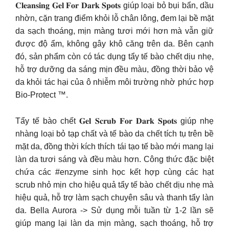
𝐂𝐥𝐞𝐚𝐧𝐬𝐢𝐧𝐠 𝐆𝐞𝐥 𝐅𝐨𝐫 𝐃𝐚𝐫𝐤 𝐒𝐩𝐨𝐭𝐬 giúp loại bỏ bụi bẩn, dầu
nhờn, cặn trang điểm khỏi lỗ chân lông, đem lại bề mặt
da sạch thoáng, mịn màng tươi mới hơn mà vẫn giữ
được độ ẩm, không gây khô căng trên da. Bên cạnh
đó, sản phẩm còn có tác dụng tẩy tế bào chết dịu nhẹ,
hỗ trợ dưỡng da sáng mịn đều màu, đồng thời bảo vệ
da khỏi tác hại của ô nhiễm môi trường nhờ phức hợp
Bio-Protect ™.
Tẩy tế bào chết 𝐆𝐞𝐥 𝐒𝐜𝐫𝐮𝐛 𝐅𝐨𝐫 𝐃𝐚𝐫𝐤 𝐒𝐩𝐨𝐭𝐬 giúp nhẹ
nhàng loại bỏ tạp chất và tế bào da chết tích tụ trên bề
mặt da, đồng thời kích thích tái tạo tế bào mới mang lại
làn da tươi sáng và đều màu hơn. Công thức đặc biệt
chứa các #enzyme sinh học kết hợp cùng các hạt
scrub nhỏ mịn cho hiệu quả tẩy tế bào chết dịu nhẹ mà
hiệu quả, hỗ trợ làm sạch chuyên sâu và thanh tẩy làn
da. Bella Aurora -> Sử dụng mỗi tuần từ 1-2 lần sẽ
giúp mang lại làn da mịn màng, sạch thoáng, hỗ trợ