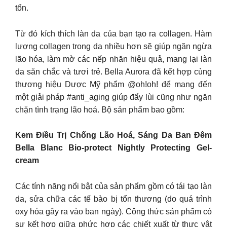
tổn.
Từ đó kích thích làn da của bạn tạo ra collagen. Hàm
lượng collagen trong da nhiều hơn sẽ giúp ngăn ngừa
lão hóa, làm mờ các nếp nhăn hiệu quả, mang lại làn
da săn chắc và tươi trẻ. Bella Aurora đã kết hợp cùng
thương hiệu Dược Mỹ phẩm @oh!oh! để mang đến
một giải pháp #anti_aging giúp đẩy lùi cũng như ngăn
chặn tình trạng lão hoá. Bộ sản phẩm bao gồm:
Kem Điều Trị Chống Lão Hoá, Sáng Da Ban Đêm
Bella Blanc Bio-protect Nightly Protecting Gel-
cream
Các tính năng nổi bật của sản phẩm gồm có tái tạo làn
da, sửa chữa các tế bào bị tổn thương (do quá trình
oxy hóa gây ra vào ban ngày). Công thức sản phẩm có
sự kết hợp giữa phức hợp các chiết xuất từ thực vật