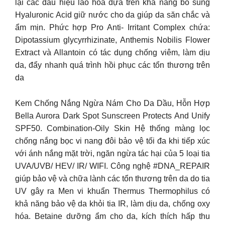
lại các dấu hiệu lão hóa dựa trên khả năng bổ sung
Hyaluronic Acid giữ nước cho da giúp da săn chắc và
ẩm mịn. Phức hợp Pro Anti- Irritant Complex chứa:
Dipotassium glycyrrhizinate, Anthemis Nobilis Flower
Extract và Allantoin có tác dụng chống viêm, làm dịu
da, đẩy nhanh quá trình hồi phục các tổn thương trên
da
Kem Chống Nắng Ngừa Nám Cho Da Dầu, Hỗn Hợp
Bella Aurora Dark Spot Sunscreen Protects And Unify
SPF50. Combination-Oily Skin Hệ thống màng lọc
chống nắng bọc vi nang đôi bảo vệ tối đa khi tiếp xúc
với ánh nắng mặt trời, ngăn ngừa tác hại của 5 loại tia
UVA/UVB/ HEV/ IR/ WIFI. Công nghệ #DNA_REPAIR
giúp bảo vệ và chữa lành các tổn thương trên da do tia
UV gây ra Men vi khuẩn Thermus Thermophilus có
khả năng bảo vệ da khỏi tia IR, làm dịu da, chống oxy
hóa. Betaine dưỡng ẩm cho da, kích thích hấp thu