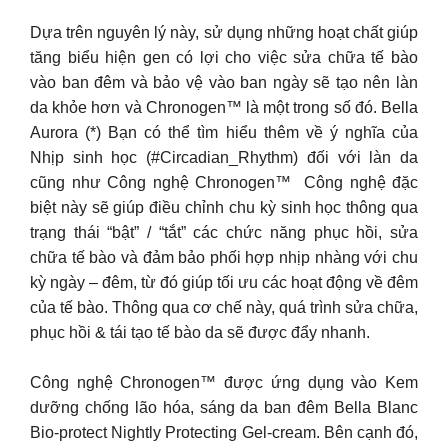
Dựa trên nguyên lý này, sử dụng những hoạt chất giúp
tăng biểu hiện gen có lợi cho việc sửa chữa tế bào
vào ban đêm và bảo vệ vào ban ngày sẽ tạo nên làn
da khỏe hơn và Chronogen™ là một trong số đó. Bella
Aurora (*) Bạn có thể tìm hiểu thêm về ý nghĩa của
Nhịp sinh học (#Circadian_Rhythm) đối với làn da
cũng như Công nghệ Chronogen™ Công nghệ đặc
biệt này sẽ giúp điều chỉnh chu kỳ sinh học thông qua
trạng thái “bật” / “tắt” các chức năng phục hồi, sửa
chữa tế bào và đảm bảo phối hợp nhịp nhàng với chu
kỳ ngày – đêm, từ đó giúp tối ưu các hoạt động về đêm
của tế bào. Thông qua cơ chế này, quá trình sửa chữa,
phục hồi & tái tạo tế bào da sẽ được đẩy nhanh.
Công nghệ Chronogen™ được ứng dụng vào Kem
dưỡng chống lão hóa, sáng da ban đêm Bella Blanc
Bio-protect Nightly Protecting Gel-cream. Bên cạnh đó,