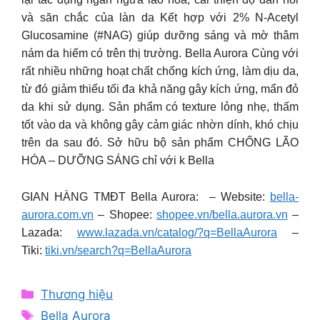
và săn chắc của làn da Kết hợp với 2% N-Acetyl
Glucosamine (#NAG) giúp dưỡng sáng và mờ thâm
nám da hiếm có trên thị trường. Bella Aurora Cùng với
rất nhiều những hoạt chất chống kích ứng, làm dịu da,
từ đó giảm thiểu tối đa khả năng gây kích ứng, mẩn đỏ
da khi sử dụng. Sản phẩm có texture lỏng nhẹ, thấm
tốt vào da và không gây cảm giác nhờn dính, khó chịu
trên da sau đó. Sở hữu bộ sản phẩm CHỐNG LÃO
HÓA – DƯỠNG SÁNG chỉ với k Bella
GIAN HÀNG TMĐT Bella Aurora: – Website:
bella-
aurora.com.vn
– Shopee:
shopee.vn/bella.aurora.vn
–
Lazada:
www.lazada.vn/catalog/?q=BellaAurora
–
Tiki:
tiki.vn/search?q=BellaAurora
Categories
Thương hiệu
Tags
Bella Aurora