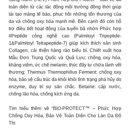
toàn diện từ các tác động môi trường đồng thời giúp
tái tạo màng tế bào, phục hồi những tổn thương của
da và chống oxy hóa mạnh mẽ. Bên cạnh đó còn hỗ
trợ điều tiết hoạt động của tuyến bã nhờn Phức hợp
#Peptide công nghệ cao (Palmitoyl Tripeptide-
1&Palmitoyl Tetrapeptide-7) giúp kích thích sản sinh
Collagen, cải thiện hàng rào biểu bì. Chiết xuất hoa
Mẫu Đơn Trung Quốc và Quả Lựu: chống oxy hóa,
kháng viêm, ức chế melanin, thúc đẩy tự chữa lành vết
thương; Thermus Thermophillus Ferment: chống oxy
hóa, bảo vệ cấu trúc da khỏi khỏi tình trạng phá hủy do
enzyme, duy trì sự săn chắc. Betaine: cấp nước,
chống lão hóa, chống kích ứng da.
Tìm hiểu thêm về “BIO-PROTECT™ – Phức Hợp
Chống Oxy Hóa, Bảo Vệ Toàn Diện Cho Làn Da Đô
Thị