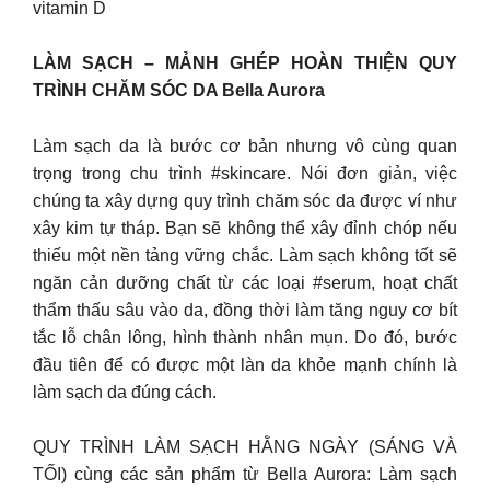
vitamin D
LÀM SẠCH – MẢNH GHÉP HOÀN THIỆN QUY
TRÌNH CHĂM SÓC DA Bella Aurora
Làm sạch da là bước cơ bản nhưng vô cùng quan
trọng trong chu trình #skincare. Nói đơn giản, việc
chúng ta xây dựng quy trình chăm sóc da được ví như
xây kim tự tháp. Bạn sẽ không thể xây đỉnh chóp nếu
thiếu một nền tảng vững chắc. Làm sạch không tốt sẽ
ngăn cản dưỡng chất từ các loại #serum, hoạt chất
thẩm thấu sâu vào da, đồng thời làm tăng nguy cơ bít
tắc lỗ chân lông, hình thành nhân mụn. Do đó, bước
đầu tiên để có được một làn da khỏe mạnh chính là
làm sạch da đúng cách.
QUY TRÌNH LÀM SẠCH HẰNG NGÀY (SÁNG VÀ
TỐI) cùng các sản phẩm từ Bella Aurora: Làm sạch