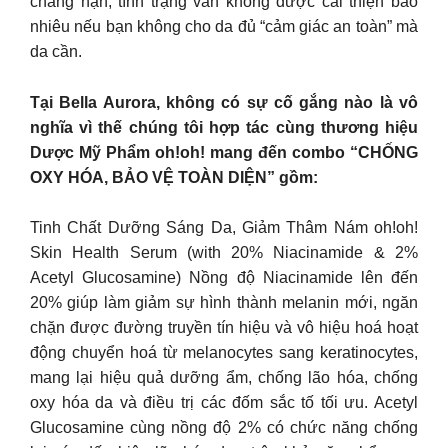
chẳng hạn, tình trạng vẫn không được cải thiện bao
nhiêu nếu bạn không cho da đủ “cảm giác an toàn” mà
da cần.
Tại Bella Aurora, không có sự cố gắng nào là vô
nghĩa vì thế chúng tôi hợp tác cùng thương hiệu
Dược Mỹ Phẩm oh!oh! mang đến combo “CHỐNG
OXY HÓA, BẢO VỆ TOÀN DIỆN” gồm:
Tinh Chất Dưỡng Sáng Da, Giảm Thâm Nám oh!oh!
Skin Health Serum (with 20% Niacinamide & 2%
Acetyl Glucosamine) Nồng độ Niacinamide lên đến
20% giúp làm giảm sự hình thành melanin mới, ngăn
chặn được đường truyền tín hiệu và vô hiệu hoá hoạt
động chuyển hoá từ melanocytes sang keratinocytes,
mang lại hiệu quả dưỡng ẩm, chống lão hóa, chống
oxy hóa da và điều trị các đốm sắc tố tối ưu. Acetyl
Glucosamine cùng nồng độ 2% có chức năng chống