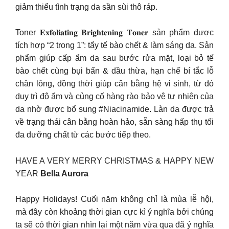
giảm thiểu tình trạng da sần sùi thô ráp.
Toner 𝐄𝐱𝐟𝐨𝐥𝐢𝐚𝐭𝐢𝐧𝐠 𝐁𝐫𝐢𝐠𝐡𝐭𝐞𝐧𝐢𝐧𝐠 𝐓𝐨𝐧𝐞𝐫 sản phẩm được
tích hợp “2 trong 1”: tẩy tế bào chết & làm sáng da. Sản
phẩm giúp cấp ẩm da sau bước rửa mặt, loại bỏ tế
bào chết cùng bụi bẩn & dầu thừa, hạn chế bí tắc lỗ
chân lông, đồng thời giúp cân bằng hệ vi sinh, từ đó
duy trì độ ẩm và củng cố hàng rào bảo vệ tự nhiên của
da nhờ được bổ sung #Niacinamide. Làn da được trả
về trạng thái cân bằng hoàn hảo, sẵn sàng hấp thụ tối
đa dưỡng chất từ các bước tiếp theo.
HAVE A VERY MERRY CHRISTMAS & HAPPY NEW
YEAR
Bella Aurora
Happy Holidays! Cuối năm không chỉ là mùa lễ hội,
mà đây còn khoảng thời gian cực kì ý nghĩa bởi chúng
ta sẽ có thời gian nhìn lại một năm vừa qua đã ý nghĩa