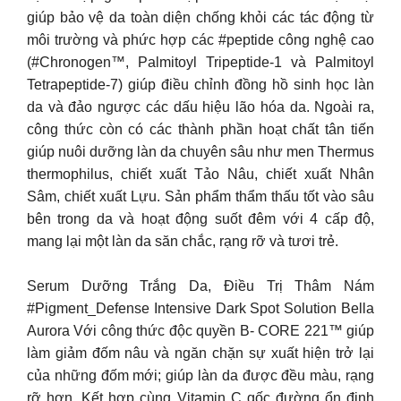
giúp bảo vệ da toàn diện chống khỏi các tác động từ
môi trường và phức hợp các #peptide công nghệ cao
(#Chronogen™, Palmitoyl Tripeptide-1 và Palmitoyl
Tetrapeptide-7) giúp điều chỉnh đồng hồ sinh học làn
da và đảo ngược các dấu hiệu lão hóa da. Ngoài ra,
công thức còn có các thành phần hoạt chất tân tiến
giúp nuôi dưỡng làn da chuyên sâu như men Thermus
thermophilus, chiết xuất Tảo Nâu, chiết xuất Nhân
Sâm, chiết xuất Lựu. Sản phẩm thẩm thấu tốt vào sâu
bên trong da và hoạt động suốt đêm với 4 cấp độ,
mang lại một làn da săn chắc, rạng rỡ và tươi trẻ.
Serum Dưỡng Trắng Da, Điều Trị Thâm Nám
#Pigment_Defense Intensive Dark Spot Solution Bella
Aurora Với công thức độc quyền B- CORE 221™ giúp
làm giảm đốm nâu và ngăn chặn sự xuất hiện trở lại
của những đốm mới; giúp làn da được đều màu, rạng
rỡ hơn. Kết hợp cùng Vitamin C gốc đường ổn định