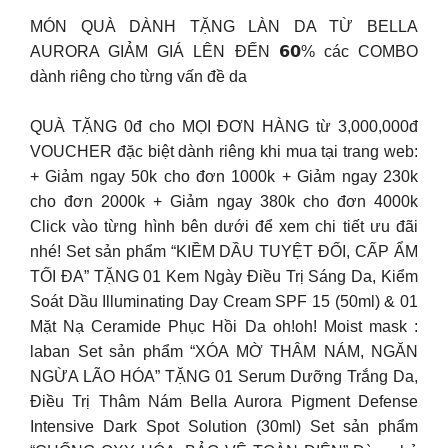
MÓN QUÀ DÀNH TẶNG LÀN DA TỪ BELLA
AURORA GIẢM GIÁ LÊN ĐẾN 𝟲𝟬% các COMBO
dành riêng cho từng vấn đề da
QUÀ TẶNG 0đ cho MỌI ĐƠN HÀNG từ 3,000,000đ
VOUCHER đặc biệt dành riêng khi mua tại trang web:
+ Giảm ngay 50k cho đơn 1000k + Giảm ngay 230k
cho đơn 2000k + Giảm ngay 380k cho đơn 4000k
Click vào từng hình bên dưới để xem chi tiết ưu đãi
nhé! Set sản phẩm “KIỀM DẦU TUYỆT ĐỐI, CẤP ẨM
TỐI ĐA” TẶNG 01 Kem Ngày Điều Trị Sáng Da, Kiểm
Soát Dầu Illuminating Day Cream SPF 15 (50ml) & 01
Mặt Nạ Ceramide Phục Hồi Da oh!oh! Moist mask :
laban Set sản phẩm “XÓA MỜ THÂM NÁM, NGĂN
NGỪA LÃO HÓA” TẶNG 01 Serum Dưỡng Trắng Da,
Điều Trị Thâm Nám Bella Aurora Pigment Defense
Intensive Dark Spot Solution (30ml) Set sản phẩm