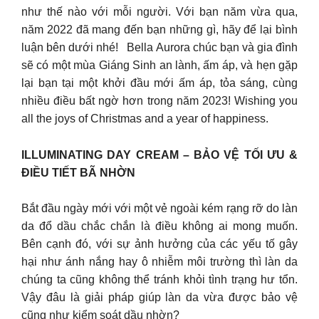
như thế nào với mỗi người. Với bạn năm vừa qua,
năm 2022 đã mang đến bạn những gì, hãy để lại bình
luận bên dưới nhé! Bella Aurora chúc bạn và gia đình
sẽ có một mùa Giáng Sinh an lành, ấm áp, và hẹn gặp
lại bạn tại một khởi đầu mới ấm áp, tỏa sáng, cùng
nhiều điều bất ngờ hơn trong năm 2023! Wishing you
all the joys of Christmas and a year of happiness.
ILLUMINATING DAY CREAM – BẢO VỆ TỐI ƯU &
ĐIỀU TIẾT BÃ NHỜN
Bắt đầu ngày mới với một vẻ ngoài kém rạng rỡ do làn
da đổ dầu chắc chắn là điều không ai mong muốn.
Bên cạnh đó, với sự ảnh hưởng của các yếu tố gây
hại như ánh nắng hay ô nhiễm môi trường thì làn da
chúng ta cũng không thể tránh khỏi tình trạng hư tổn.
Vậy đâu là giải pháp giúp làn da vừa được bảo vệ
cũng như kiểm soát dầu nhờn?