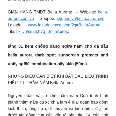
GIAN HÀNG TMĐT Bella Aurora: – Website:
bella-
aurora.com.vn
– Shopee:
shopee.vn/bella.aurora.vn
–
Lazada:
www.lazada.vn/catalog/?q=BellaAurora
–
Tiki:
tiki.vn/search?q=BellaAurora
tặng 01 kem chống nắng ngừa nám cho da dầu
bella aurora dark spot sunscreen protects and
unify spf50. combination-oily skin (50ml)
NHỮNG ĐIỀU CẦN BIẾT KHI BẮT ĐẦU LIỆU TRÌNH
ĐIỀU TRỊ THÂM NÁM Bella Aurora
Nguyên nhân và cơ chế thâm nám Quá trình hình
thành thâm nám được chia làm 4 giai đoạn bao gồm:
kích thích, tổng hợp, di chuyển và biểu hiện. Cụ thể
dưới tác động của các yếu tố như tia UV, các tình