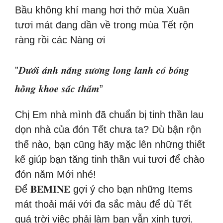
Bầu không khí mang hơi thở mùa Xuân
tươi mát đang dần về trong mùa Tết rộn
ràng rồi các Nàng ơi
”𝑫𝒖̛𝒐̛́𝒊 𝒂́𝒏𝒉 𝒏𝒂̆́𝒏𝒈 𝒔𝒖̛𝒐̛𝒏𝒈 𝒍𝒐𝒏𝒈 𝒍𝒂𝒏𝒉 𝒄𝒐́ 𝒃𝒐́𝒏𝒈
𝒉𝒐̂̀𝒏𝒈 𝒌𝒉𝒐𝒆 𝒔𝒂̆́𝒄 𝒕𝒉𝒂̆́𝒎”
Chị Em nhà mình đã chuẩn bị tinh thần lau
dọn nhà của đón Tết chưa ta? Dù bận rộn
thế nào, bạn cũng hãy mặc lên những thiết
kế giúp bạn tăng tinh thần vui tươi để chào
đón năm Mới nhé!
Để 𝐁𝐄𝐌𝐈𝐍𝐄 gợi ý cho bạn những Items
mát thoải mái với đa sắc màu để dù Tết
quá trời việc phải làm bạn vẫn xinh tươi.