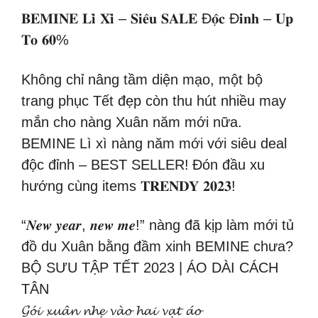
𝐁𝐄𝐌𝐈𝐍𝐄 𝐋𝐢̀ 𝐗𝐢̀ – 𝐒𝐢𝐞̂𝐮 𝐒𝐀𝐋𝐄 Đ𝐨̣̂𝐜 Đ𝐢̉𝐧𝐡 – 𝐔𝐩
𝐓𝐨 𝟔𝟎%
Không chỉ nâng tầm diện mạo, một bộ
trang phục Tết đẹp còn thu hút nhiều may
mắn cho nàng Xuân năm mới nữa.
BEMINE Lì xì nàng năm mới với siêu deal
độc đỉnh – BEST SELLER!
Đón đầu xu
hướng cùng items 𝐓𝐑𝐄𝐍𝐃𝐘 𝟐𝟎𝟐𝟑!
“𝑵𝒆𝒘 𝒚𝒆𝒂𝒓, 𝒏𝒆𝒘 𝒎𝒆!” nàng đã kịp làm mới tủ
đồ du Xuân bằng đầm xinh BEMINE chưa?
BỘ SƯU TẬP TẾT 2023 | ÁO DÀI CÁCH
TÂN
𝓖𝓸́𝓲 𝔁𝓾𝓪̂𝓷 𝓷𝓱𝓮̣ 𝓿𝓪̀𝓸 𝓱𝓪𝓲 𝓿𝓪̣𝓽 𝓪́𝓸