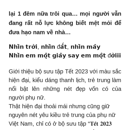
lại 1 đêm nữa trôi qua… mọi người vẫn
đang rất nỗ lực không biết mệt mỏi để
đưa hạo nam về nhà…
𝗡𝗵𝗶̀𝗻 𝘁𝗿𝗼̛̀𝗶, 𝗻𝗵𝗶̀𝗻 đ𝗮̂́𝘁, 𝗻𝗵𝗶̀𝗻 𝗺𝗮̂𝘆
𝗡𝗵𝗶̀𝗻 𝗲𝗺 𝗺𝗼̣̂𝘁 𝗴𝗶𝗮̂𝘆 𝘀𝗮𝘆 𝗲𝗺 𝗺𝗼̣̂𝘁 đ𝗼̛̀𝗶𝗶𝗶
Giới thiệu bộ sưu tập Tết 2023 với màu sắc
hiện đại, kiểu dáng thanh lịch, trẻ trung làm
nổi bật lên những nét đẹp vốn có của
người phụ nữ.
Thật hiện đại thoải mái nhưng cũng giữ
nguyên nét yêu kiều trẻ trung của phụ nữ
Việt Nam, chỉ có ở bộ sưu tập “𝐓𝐞̂́𝐭 𝟐𝟎𝟐𝟑