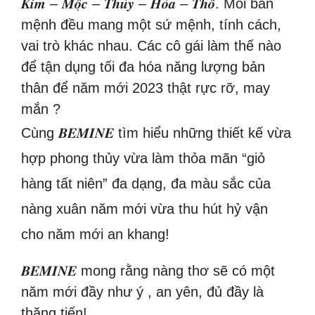
𝑲𝒊𝒎 – 𝑴𝒐̣̂𝒄 – 𝑻𝒉𝒖̉𝒚 – 𝑯𝒐̉𝒂 – 𝑻𝒉𝒐̂̉. Mỗi bản
mệnh đều mang một sứ mệnh, tính cách,
vai trò khác nhau. Các cô gái làm thế nào
để tận dụng tối đa hóa năng lượng bản
thân để năm mới 2023 thật rực rỡ, may
mắn ?
Cùng 𝑩𝑬𝑴𝑰𝑵𝑬 tìm hiểu những thiết kế vừa
hợp phong thủy vừa làm thỏa mãn “giỏ
hàng tất niên” đa dạng, đa màu sắc của
nàng xuân năm mới vừa thu hút hỷ vận
cho năm mới an khang!
𝑩𝑬𝑴𝑰𝑵𝑬 mong rằng nàng thơ sẽ có một
năm mới đầy như ý , an yên, đủ đầy là
thăng tiến!