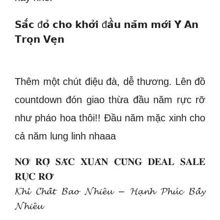
𝗦𝗮̆́𝗰 đ𝗼̉ 𝗰𝗵𝗼 𝗸𝗵𝗼̛̉𝗶 đ𝗮̂̀𝘂 𝗻𝗮̆𝗺 𝗺𝗼̛́𝗶 𝗬́ 𝗔𝗻
𝗧𝗿𝗼̣𝗻 𝗩𝗲̣𝗻
Thêm một chút điệu đà, dễ thương. Lên đồ
countdown đón giao thừa đầu năm rực rỡ
như pháo hoa thôi!! Đầu năm mặc xinh cho
cả năm lung linh nhaaa
𝐍𝐎̛̉ 𝐑𝐎̣̂ 𝐒𝐀̆́𝐂 𝐗𝐔𝐀̂𝐍 𝐂𝐔̀𝐍𝐆 𝐃𝐄𝐀𝐋 𝐒𝐀𝐋𝐄
𝐑𝐔̛̣𝐂 𝐑𝐎̛̃
𝓚𝓱𝓲́ 𝓒𝓱𝓪̂́𝓽 𝓑𝓪𝓸 𝓝𝓱𝓲𝓮̂𝓾 – 𝓗𝓪̣𝓷𝓱 𝓟𝓱𝓾́𝓬 𝓑𝓪̂́𝔂
𝓝𝓱𝓲𝓮̂𝓾