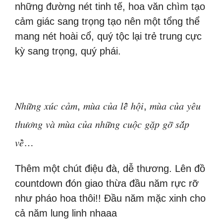
những đường nét tinh tế, hoa văn chìm tạo
cảm giác sang trọng tạo nên một tổng thể
mang nét hoài cổ, quý tộc lại trẻ trung cực
kỳ sang trọng, quý phái.
𝑁ℎ𝑢̛̃𝑛𝑔 𝑥𝑢́𝑐 𝑐𝑎̉𝑚, 𝑚𝑢̀𝑎 𝑐𝑢̉𝑎 𝑙𝑒̂̃ ℎ𝑜̣̂𝑖, 𝑚𝑢̀𝑎 𝑐𝑢̉𝑎 𝑦𝑒̂𝑢
𝑡ℎ𝑢̛𝑜̛𝑛𝑔 𝑣𝑎̀ 𝑚𝑢̀𝑎 𝑐𝑢̉𝑎 𝑛ℎ𝑢̛̃𝑛𝑔 𝑐𝑢𝑜̣̂𝑐 𝑔𝑎̣̆𝑝 𝑔𝑜̛̃ 𝑠𝑎̆́𝑝
𝑣𝑒̂̀…
Thêm một chút điệu đà, dễ thương. Lên đồ
countdown đón giao thừa đầu năm rực rỡ
như pháo hoa thôi!! Đầu năm mặc xinh cho
cả năm lung linh nhaaa