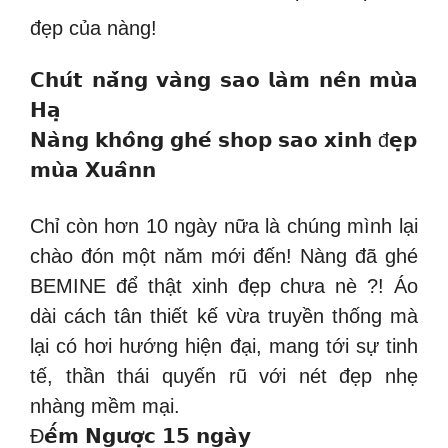
đẹp của nàng!
𝗖𝗵𝘂́𝘁 𝗻𝗮̆́𝗻𝗴 𝘃𝗮̀𝗻𝗴 𝘀𝗮𝗼 𝗹𝗮̀𝗺 𝗻𝗲̂𝗻 𝗺𝘂̀𝗮
𝗛𝗮̣
𝗡𝗮̀𝗻𝗴 𝗸𝗵𝗼̂𝗻𝗴 𝗴𝗵𝗲́ 𝘀𝗵𝗼𝗽 𝘀𝗮𝗼 𝘅𝗶𝗻𝗵 đ𝗲̣𝗽
𝗺𝘂̀𝗮 𝗫𝘂𝗮̂𝗻𝗻
Chỉ còn hơn 10 ngày nữa là chúng mình lại
chào đón một năm mới đến! Nàng đã ghé
BEMINE để thật xinh đẹp chưa nè ?! Áo
dài cách tân thiết kế vừa truyền thống mà
lại có hơi hướng hiện đại, mang tới sự tinh
tế, thần thái quyến rũ với nét đẹp nhẹ
nhàng mềm mại.
Đ𝗲̂́𝗺 𝗡𝗴𝘂̛𝗼̛̣𝗰 𝟭𝟱 𝗻𝗴𝗮̀𝘆