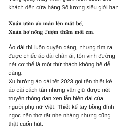
khách đến cửa hàng
Số lượng siêu giới hạn
𝐗𝐮𝐚̂𝐧 𝐮̛𝐨̛́𝐦 𝐚́𝐨 𝐦𝐚̀𝐮 𝐥𝐞̂𝐧 𝐦𝐚̆́𝐭 𝐛𝐞́,
𝐗𝐮𝐚̂𝐧 𝐡𝐨̛ 𝐧𝐨̂̀𝐧𝐠 đ𝐮̛𝐨̛̣𝐦 𝐭𝐡𝐚̆́𝐦 𝐦𝐨̂𝐢 𝐞𝐦.
Áo dài thì luôn duyên dáng, nhưng tìm ra
được chiếc áo dài chân ái, tôn vinh đường
nét cơ thể là một thử thách không hề dễ
dàng.
Xu hướng áo dài tết 2023 gọi tên thiết kế
áo dài cách tân nhưng vẫn giữ được nét
truyền thống đan xen lẫn hiện đại của
người phụ nữ Việt. Thiết kế tay bồng đính
ngọc nên thơ rất nhẹ nhàng nhưng cũng
thật cuốn hút.