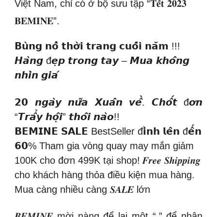
Việt Nam, chỉ có ở bộ sưu tập “𝐓𝐞̂́𝐭 𝟐𝟎𝟐𝟑
𝐁𝐄𝐌𝐈𝐍𝐄”.
𝗕𝘂̀𝗻𝗴 𝗻𝗼̂̉ 𝘁𝗵𝗼̛̀𝗶 𝘁𝗿𝗮𝗻𝗴 𝗰𝘂𝗼̂́𝗶 𝗻𝗮̆𝗺 !!!
𝙃𝙖̀𝙣𝙜 đ𝙚̣𝙥 𝙩𝙧𝙤𝙣𝙜 𝙩𝙖𝙮 – 𝙈𝙪𝙖 𝙠𝙝𝙤̂𝙣𝙜
𝙣𝙝𝙞̀𝙣 𝙜𝙞𝙖́
𝟮𝟬 𝙣𝙜𝙖̀𝙮 𝙣𝙪̛̃𝙖 𝙓𝙪𝙖̂𝙣 𝙫𝙚̂̀. 𝘾𝙝𝙤̂́𝙩 đ𝙤̛𝙣
“𝙏𝙧𝙖̂̉𝙮 𝙝𝙤̣̂𝙞” 𝙩𝙝𝙤̂𝙞 𝙣𝙖̀𝙤!!
𝗕𝗘𝗠𝗜𝗡𝗘 𝗦𝗔𝗟𝗘 BestSeller đ𝗶̉𝗻𝗵 𝗹𝗲̂𝗻 đ𝗲̂́𝗻
𝟲𝟬%
Tham gia vòng quay may mắn giảm
100K cho đơn 499K tại shop!
𝑭𝒓𝒆𝒆 𝑺𝒉𝒊𝒑𝒑𝒊𝒏𝒈
cho khách hàng thỏa điều kiện mua hàng.
Mua càng nhiều càng 𝑺𝑨𝑳𝑬 lớn
𝑩𝑬𝑴𝑰𝑵𝑬 mời nàng để lại một “.” để nhận