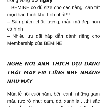
trong vòng 𝟭𝟱 𝗻𝗴𝗮̀𝘆
– BEMINE có đủ size cho các nàng, cân tất
mọi thân hình khó tính nhất!!!
– Sản phẩm chất lượng, mẫu mã đẹp hơn
cả hình
– Nhiều ưu đãi hấp dẫn dành riêng cho
Membership của BEMINE
𝙉𝙂𝙃𝙀 𝙉𝙊́𝙄 𝘼𝙉𝙃 𝙏𝙃𝙄́𝘾𝙃 𝘿𝙄̣𝙐 𝘿𝘼̀𝙉𝙂
𝙏𝙃𝘼̣̂𝙏 𝙈𝘼𝙔 𝙀𝙈 𝘾𝙐̃𝙉𝙂 𝙉𝙃𝙀̣ 𝙉𝙃𝘼̀𝙉𝙂
𝙉𝙃𝙐̛ 𝙈𝘼̂𝙔
Mùa lễ hội cuối năm, bên cạnh những gam
màu rực rỡ như: cam, đỏ, xanh lá,…thì sắc