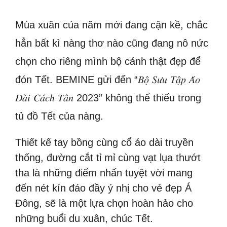
Mùa xuân của năm mới đang cận kề, chắc
hẳn bất kì nàng thơ nào cũng đang nô nức
chọn cho riêng mình bộ cánh thật đẹp để
đón Tết. BEMINE gửi đến “𝐵𝑜̣̂ 𝑆𝑢̛𝑢 𝑇𝑎̣̂𝑝 𝐴́𝑜
𝐷𝑎̀𝑖 𝐶𝑎́𝑐ℎ 𝑇𝑎̂𝑛 2023” không thể thiếu trong
tủ đồ Tết của nàng.
Thiết kế tay bồng cùng cổ áo dài truyền
thống, đường cắt tỉ mỉ cùng vạt lụa thướt
tha là những điểm nhấn tuyệt vời mang
đến nét kín đáo đầy ý nhị cho vẻ đẹp Á
Đông, sẽ là một lựa chọn hoàn hảo cho
những buổi du xuân, chúc Tết.