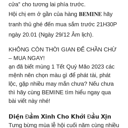
cửa” cho tương lai phía trước.
Hội chị em ở gần của hàng 𝐁𝐄𝐌𝐈𝐍𝐄 hãy
tranh thủ ghé đến mua sắm trước 21H30P
ngày 20.01 (Ngày 29/12 Âm lịch).
KHÔNG CÒN THỜI GIAN ĐỂ CHẦN CHỪ
– MUA NGAY!
ạn đã biết mùng 1 Tết Quý Mão 2023 các
mệnh nên chọn màu gì để phát tài, phát
lộc, gặp nhiều may mắn chưa? Nếu chưa
thì hãy cùng BEMINE tìm hiểu ngay qua
bài viết này nhé!
𝗗𝗶𝗲̣̂𝗻 Đ𝗮̂̀𝗺 𝗫𝗶𝗻𝗵 𝗖𝗵𝗼 𝗞𝗵𝗼̛̉𝗶 Đ𝗮̂̀𝘂 𝗫𝗶̣𝗻
Tưng bừng mùa lễ hội cuối năm cùng nhiều