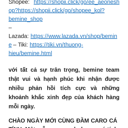
Shopee:
https://shopii.click/go/ee_aeonesh
op?https://shopii.click/go/shopee_kol?
bemine_shop
–
Lazada:
https://www.lazada.vn/shop/bemin
e
– Tiki:
https://tiki.vn/thuong-
hieu/bemine.html
với tất cả sự trân trọng,
bemine
team
thật vui và hạnh phúc khi nhận được
nhiều phản hồi tích cực và những
khoảnh khắc xinh đẹp của khách hàng
mỗi ngày.
CHÀO NGÀY MỚI CÙNG ĐẦM CARO CÁ