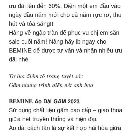
ưu đãi lên đến 60%. Diện một em đầu vào
ngày đầu năm mới cho cả năm rực rỡ, thu
hút và tỏa sáng!!
Hàng về ngập tràn để phục vụ chị em săn
sale cuối năm! Nàng hãy ib ngay cho
BEMINE để được tư vấn và nhận nhiều ưu
đãi nhé
𝑇𝑜̛ 𝑙𝑢̣𝑎 đ𝑖𝑒̂̉𝑚 𝑡𝑜̂ 𝑡𝑟𝑎𝑛𝑔 𝑡𝑢𝑦𝑒̣̂𝑡 𝑠𝑎̆́𝑐
𝐺𝑎̂́𝑚 𝑛ℎ𝑢𝑛𝑔 𝑡𝑟𝑖̀𝑛ℎ 𝑑𝑖𝑒̂̃𝑛 𝑛𝑒́𝑡 𝑎𝑛ℎ ℎ𝑜𝑎
𝐁𝐄𝐌𝐈𝐍𝐄 𝗔́𝗼 𝗗𝗮̀𝗶 𝗚𝗔̂́𝗠 𝟮𝟬𝟮𝟯
Sử dụng chất liệu gấm cao cấp – giao thoa
giữa nét truyền thống và hiện đại.
Áo dài cách tân là sự kết hợp hài hòa giữa