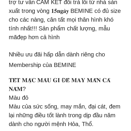
trợ tư vấn
CAM KẾT đổi trả lỗi từ nhà sản
xuất trong vòng 𝟏𝟓𝐧𝐠𝐚̀𝐲
BEMINE có đủ size
cho các nàng, cân tất mọi thân hình khó
tính nhất!!!
Sản phẩm chất lượng, mẫu
mãđẹp hơn cả hình
Nhiều ưu đãi hấp dẫn dành riêng cho
Membership của BEMINE
𝐓𝐄̂́𝐓 𝐌𝐀̣̆𝐂 𝐌𝐀̀𝐔 𝐆𝐈̀ Đ𝐄̂̉ 𝐌𝐀𝐘 𝐌𝐀̆́𝐍 𝐂𝐀̉
𝐍𝐀̆𝐌?
Màu đỏ
Màu của sức sống, may mắn, đại cát, đem
lại những điều tốt lành trong dịp đầu năm
dành cho người mệnh Hỏa, Thổ.