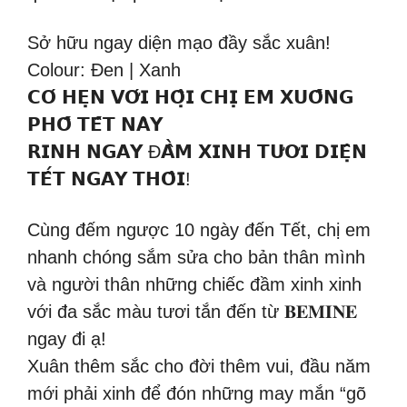
Sở hữu ngay diện mạo đầy sắc xuân!
Colour: Đen | Xanh
𝗖𝗢́ 𝗛𝗘̣𝗡 𝗩𝗢̛́𝗜 𝗛𝗢̣̂𝗜 𝗖𝗛𝗜̣ 𝗘𝗠 𝗫𝗨𝗢̂́𝗡𝗚
𝗣𝗛𝗢̂́ 𝗧𝗘̂́𝗧 𝗡𝗔̀𝗬
𝗥𝗜𝗡𝗛 𝗡𝗚𝗔𝗬 Đ𝗔̂̀𝗠 𝗫𝗜𝗡𝗛 𝗧𝗨̛𝗢̛𝗜 𝗗𝗜𝗘̣̂𝗡
𝗧𝗘̂́𝗧 𝗡𝗚𝗔𝗬 𝗧𝗛𝗢̂𝗜!
Cùng đếm ngược 10 ngày đến Tết, chị em
nhanh chóng sắm sửa cho bản thân mình
và người thân những chiếc đầm xinh xinh
với đa sắc màu tươi tắn đến từ 𝐁𝐄𝐌𝐈𝐍𝐄
ngay đi ạ!
Xuân thêm sắc cho đời thêm vui, đầu năm
mới phải xinh để đón những may mắn “gõ