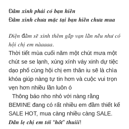
Đ𝒂̂̀𝒎 𝒙𝒊𝒏𝒉 𝒑𝒉𝒂̉𝒊 𝒄𝒐́ 𝒃𝒂̣𝒏 𝒉𝒊𝒆̂̀𝒏
Đ𝒂̂̀𝒎 𝒙𝒊𝒏𝒉 𝒄𝒉𝒖̛𝒂 𝒎𝒂̣̆𝒄 𝒕𝒂̣𝒊 𝒃𝒂̣𝒏 𝒉𝒊𝒆̂̀𝒏 𝒄𝒉𝒖̛𝒂 𝒎𝒖𝒂
𝐷𝑖𝑒̣̂𝑛 đ𝑎̂̀𝑚 𝑠𝑒̃ 𝑥𝑖𝑛ℎ 𝑡ℎ𝑒̂𝑚 𝑔𝑎̂́𝑝 𝑣𝑎̣𝑛 𝑙𝑎̂̀𝑛 𝑛𝑒̂́𝑢 𝑛ℎ𝑢̛ 𝑐𝑜́
ℎ𝑜̣̂𝑖 𝑐ℎ𝑖̣ 𝑒𝑚 𝑛𝑎̀𝑎𝑎𝑎𝑎.
Thời tiết mùa cuối năm một chút mưa một
chút se se lạnh, xúng xính váy xinh dự tiệc
dạo phố cùng hội chị em thân iu sẽ là chìa
khóa giúp nàng tự tin hơn và cuộc vui trọn
vẹn hơn nhiều lần luôn ó
Thông báo nho nhỏ với nàng rằng
BEMINE đang có rất nhiều em đầm thiết kế
SALE HOT, mua càng nhiều càng SALE.
𝑫𝒂̂̃𝒏 𝒍𝒆̣ 𝒄𝒉𝒊̣ 𝒆𝒎 𝒕𝒐̛́𝒊 “𝒉𝒐̂́𝒕” 𝒕𝒉𝒖𝒊𝒊𝒊!