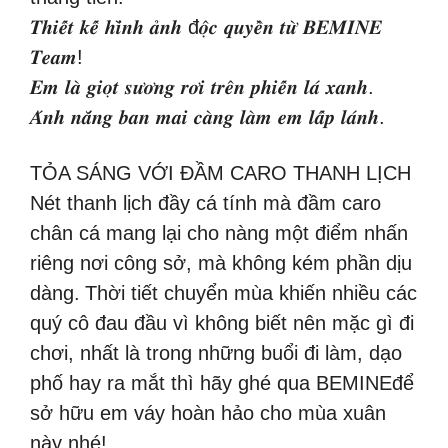
𝑻𝒉𝒊𝒆̂́𝒕 𝒌𝒆̂́ 𝒉𝒊̀𝒏𝒉 𝒂̉𝒏𝒉 đ𝒐̣̂𝒄 𝒒𝒖𝒚𝒆̂̀𝒏 𝒕𝒖̛̀ 𝑩𝑬𝑴𝑰𝑵𝑬
𝑻𝒆𝒂𝒎!
𝑬𝒎 𝒍𝒂̀ 𝒈𝒊𝒐̣𝒕 𝒔𝒖̛𝒐̛𝒏𝒈 𝒓𝒐̛𝒊 𝒕𝒓𝒆̂𝒏 𝒑𝒉𝒊𝒆̂́𝒏 𝒍𝒂́ 𝒙𝒂𝒏𝒉.
𝑨́𝒏𝒉 𝒏𝒂̆́𝒏𝒈 𝒃𝒂𝒏 𝒎𝒂𝒊 𝒄𝒂̀𝒏𝒈 𝒍𝒂̀𝒎 𝒆𝒎 𝒍𝒂̂́𝒑 𝒍𝒂́𝒏𝒉.
TỎA SÁNG VỚI ĐẦM CARO THANH LỊCH
Nét thanh lịch đầy cá tính mà đầm caro
chân cá mang lại cho nàng một điểm nhấn
riêng nơi công sở, mà không kém phần dịu
dàng.
Thời tiết chuyển mùa khiến nhiều các
quý cô đau đầu vì không biết nên mặc gì đi
chơi, nhất là trong những buổi đi làm, dạo
phố hay ra mắt thì hãy ghé qua BEMINEđể
sở hữu em váy hoàn hảo cho mùa xuân
này nhé!