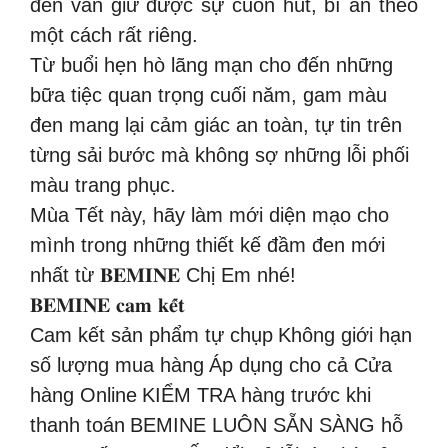
đen vẫn giữ được sự cuốn hút, bí ẩn theo
một cách rất riêng.
Từ buổi hẹn hò lãng mạn cho đến những
bữa tiệc quan trọng cuối năm, gam màu
đen mang lại cảm giác an toàn, tự tin trên
từng sải bước mà không sợ những lỗi phối
màu trang phục.
Mùa Tết này, hãy làm mới diện mạo cho
mình trong những thiết kế đầm đen mới
nhất từ 𝐁𝐄𝐌𝐈𝐍𝐄 Chị Em nhé!
𝐁𝐄𝐌𝐈𝐍𝐄 𝐜𝐚𝐦 𝐤𝐞̂́𝐭
Cam kết sản phẩm tự chụp
Không giới hạn
số lượng mua hàng
Áp dụng cho cả Cửa
hàng Online
KIỂM TRA hàng trước khi
thanh toán
BEMINE LUÔN SẴN SÀNG hỗ