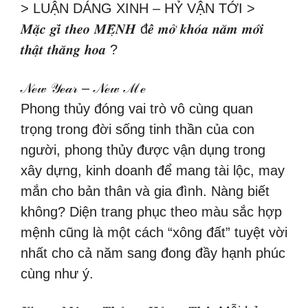
> LUẬN DÁNG XINH – HỶ VẬN TỚI >
𝑴𝒂̣̆𝒄 𝒈𝒊̀ 𝒕𝒉𝒆𝒐 𝑴𝑬̣̂𝑵𝑯 đ𝒆̂̉ 𝒎𝒐̛̉ 𝒌𝒉𝒐́𝒂 𝒏𝒂̆𝒎 𝒎𝒐̛́𝒊
𝒕𝒉𝒂̣̂𝒕 𝒕𝒉𝒂̆𝒏𝒈 𝒉𝒐𝒂 ?
𝒩ℯ𝓌 𝒴ℯ𝒶𝓇 – 𝒩ℯ𝓌 ℳℯ
Phong thủy đóng vai trò vô cùng quan
trọng trong đời sống tinh thần của con
người, phong thủy được vận dụng trong
xây dựng, kinh doanh để mang tài lộc, may
mắn cho bản thân và gia đình. Nàng biết
không? Diện trang phục theo màu sắc hợp
mệnh cũng là một cách “xông đất” tuyệt vời
nhất cho cả năm sang đong đầy hạnh phúc
cùng như ý.