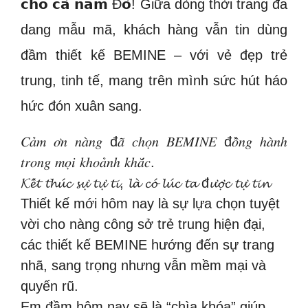
𝗰𝗵𝗼 𝗰𝗮̉ 𝗻𝗮̆𝗺 Đ𝗼̉! Giữa dòng thời trang đa
dang mẫu mã, khách hàng vẫn tin dùng
đầm thiết kế BEMINE – với vẻ đẹp trẻ
trung, tinh tế, mang trên mình sức hút háo
hức đón xuân sang.
𝐶𝑎̉𝑚 𝑜̛𝑛 𝑛𝑎̀𝑛𝑔 đ𝑎̃ 𝑐ℎ𝑜̣𝑛 𝐵𝐸𝑀𝐼𝑁𝐸 đ𝑜̂̀𝑛𝑔 ℎ𝑎̀𝑛ℎ
𝑡𝑟𝑜𝑛𝑔 𝑚𝑜̣𝑖 𝑘ℎ𝑜𝑎̉𝑛ℎ 𝑘ℎ𝑎̆́𝑐.
𝓚𝓮̂́𝓽 𝓽𝓱𝓾́𝓬 𝓼𝓾̛̣ 𝓽𝓾̛̣ 𝓽𝓲, 𝓵𝓪̀ 𝓬𝓸́ 𝓵𝓾́𝓬 𝓽𝓪 đ𝓾̛𝓸̛̣𝓬 𝓽𝓾̛̣ 𝓽𝓲𝓷
Thiết kế mới hôm nay là sự lựa chọn tuyệt
vời cho nàng công sở trẻ trung hiện đại,
các thiết kế BEMINE hướng đến sự trang
nhã, sang trọng nhưng vẫn mềm mại và
quyến rũ.
Em đầm hôm nay sẽ là “chìa khóa” giúp