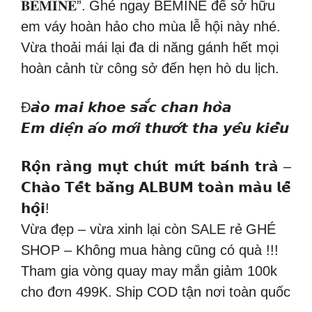
𝐁𝐄𝐌𝐈𝐍𝐄”.
Ghé ngay BEMINE để sở hữu
em váy hoàn hảo cho mùa lễ hội này nhé.
Vừa thoải mái lại đa di năng gánh hết mọi
hoàn cảnh từ công sở đến hẹn hò du lịch.
Đ𝙖̀𝙤 𝙢𝙖𝙞 𝙠𝙝𝙤𝙚 𝙨𝙖̆́𝙘 𝙘𝙝𝙖𝙣 𝙝𝙤̀𝙖
𝙀𝙢 𝙙𝙞𝙚̣̂𝙣 𝙖́𝙤 𝙢𝙤̛́𝙞 𝙩𝙝𝙪̛𝙤̛́𝙩 𝙩𝙝𝙖 𝙮𝙚̂𝙪 𝙠𝙞𝙚̂̀𝙪
𝗥𝗼̣̂𝗻 𝗿𝗮̀𝗻𝗴 𝗺𝘂̣𝘁 𝗰𝗵𝘂́𝘁 𝗺𝘂̛́𝘁 𝗯𝗮́𝗻𝗵 𝘁𝗿𝗮̀ –
𝗖𝗵𝗮̀𝗼 𝗧𝗲̂́𝘁 𝗯𝗮̆̀𝗻𝗴 𝗔𝗟𝗕𝗨𝗠 𝘁𝗼𝗮̀𝗻 𝗺𝗮̀𝘂 𝗹𝗲̂̃
𝗵𝗼̣̂𝗶!
Vừa đẹp – vừa xinh lại còn SALE rẻ
GHÉ
SHOP – Không mua hàng cũng có quà !!!
Tham gia vòng quay may mắn giảm 100k
cho đơn 499K.
Ship COD tận nơi toàn quốc