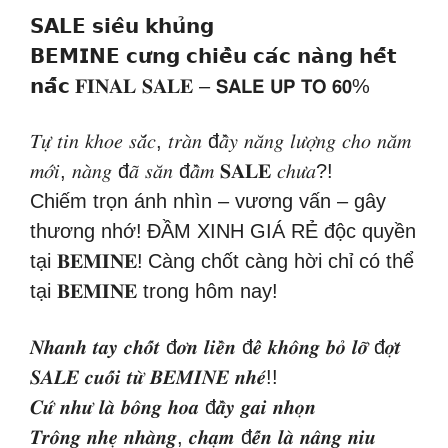
𝗦𝗔𝗟𝗘 𝘀𝗶𝗲̂𝘂 𝗸𝗵𝘂̉𝗻𝗴
𝗕𝗘𝗠𝗜𝗡𝗘 𝗰𝘂̛𝗻𝗴 𝗰𝗵𝗶𝗲̂̀𝘂 𝗰𝗮́𝗰 𝗻𝗮̀𝗻𝗴 𝗵𝗲̂́𝘁
𝗻𝗮̂́𝗰
𝐅𝐈𝐍𝐀𝐋 𝐒𝐀𝐋𝐄 – 𝗦𝗔𝗟𝗘 𝗨𝗣 𝗧𝗢 𝟲𝟬%
𝑇𝑢̛̣ 𝑡𝑖𝑛 𝑘ℎ𝑜𝑒 𝑠𝑎̆́𝑐, 𝑡𝑟𝑎̀𝑛 đ𝑎̂̀𝑦 𝑛𝑎̆𝑛𝑔 𝑙𝑢̛𝑜̛̣𝑛𝑔 𝑐ℎ𝑜 𝑛𝑎̆𝑚
𝑚𝑜̛́𝑖, 𝑛𝑎̀𝑛𝑔 đ𝑎̃ 𝑠𝑎̆𝑛 đ𝑎̂̀𝑚 𝐒𝐀𝐋𝐄 𝑐ℎ𝑢̛𝑎?!
Chiếm trọn ánh nhìn – vương vấn – gây
thương nhớ!
ĐẦM XINH GIÁ RẺ độc quyền
tại 𝐁𝐄𝐌𝐈𝐍𝐄!
Càng chốt càng hời chỉ có thể
tại 𝐁𝐄𝐌𝐈𝐍𝐄 trong hôm nay!
𝑵𝒉𝒂𝒏𝒉 𝒕𝒂𝒚 𝒄𝒉𝒐̂́𝒕 đ𝒐̛𝒏 𝒍𝒊𝒆̂̀𝒏 đ𝒆̂̉ 𝒌𝒉𝒐̂𝒏𝒈 𝒃𝒐̉ 𝒍𝒐̛̃ đ𝒐̛̣𝒕
𝑺𝑨𝑳𝑬 𝒄𝒖𝒐̂́𝒊 𝒕𝒖̛̀ 𝑩𝑬𝑴𝑰𝑵𝑬 𝒏𝒉𝒆́!!
𝑪𝒖̛́ 𝒏𝒉𝒖̛ 𝒍𝒂̀ 𝒃𝒐̂𝒏𝒈 𝒉𝒐𝒂 đ𝒂̂̀𝒚 𝒈𝒂𝒊 𝒏𝒉𝒐̣𝒏
𝑻𝒓𝒐̂𝒏𝒈 𝒏𝒉𝒆̣ 𝒏𝒉𝒂̀𝒏𝒈, 𝒄𝒉𝒂̣𝒎 đ𝒆̂́𝒏 𝒍𝒂̀ 𝒏𝒂̂𝒏𝒈 𝒏𝒊𝒖