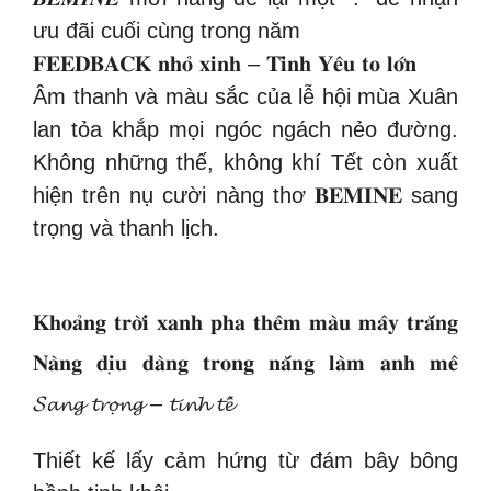
ưu đãi cuối cùng trong năm
𝐅𝐄𝐄𝐃𝐁𝐀𝐂𝐊 𝐧𝐡𝐨̉ 𝐱𝐢𝐧𝐡 – 𝐓𝐢̀𝐧𝐡 𝐘𝐞̂𝐮 𝐭𝐨 𝐥𝐨̛́𝐧
Âm thanh và màu sắc của lễ hội mùa Xuân
lan tỏa khắp mọi ngóc ngách nẻo đường.
Không những thế, không khí Tết còn xuất
hiện trên nụ cười nàng thơ 𝐁𝐄𝐌𝐈𝐍𝐄 sang
trọng và thanh lịch.
𝐊𝐡𝐨𝐚̉𝐧𝐠 𝐭𝐫𝐨̛̀𝐢 𝐱𝐚𝐧𝐡 𝐩𝐡𝐚 𝐭𝐡𝐞̂𝐦 𝐦𝐚̀𝐮 𝐦𝐚̂𝐲 𝐭𝐫𝐚̆́𝐧𝐠
𝐍𝐚̀𝐧𝐠 𝐝𝐢̣𝐮 𝐝𝐚̀𝐧𝐠 𝐭𝐫𝐨𝐧𝐠 𝐧𝐚̆́𝐧𝐠 𝐥𝐚̀𝐦 𝐚𝐧𝐡 𝐦𝐞̂
𝓢𝓪𝓷𝓰 𝓽𝓻𝓸̣𝓷𝓰 – 𝓽𝓲𝓷𝓱 𝓽𝓮̂́
Thiết kế lấy cảm hứng từ đám bây bông