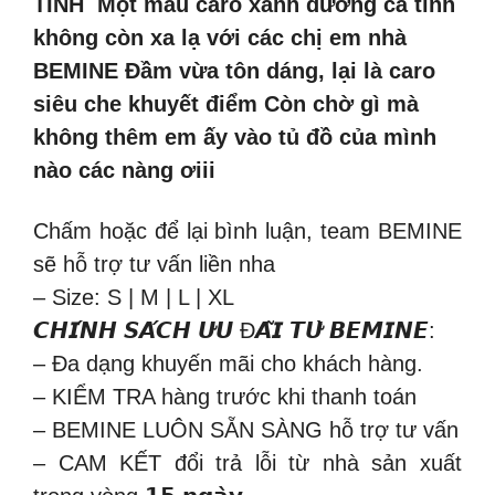
TÍNH Một mẫu caro xanh dương cá tính
không còn xa lạ với các chị em nhà
BEMINE Đầm vừa tôn dáng, lại là caro
siêu che khuyết điểm Còn chờ gì mà
không thêm em ấy vào tủ đồ của mình
nào các nàng ơiii
Chấm hoặc để lại bình luận, team BEMINE
sẽ hỗ trợ tư vấn liền nha
– Size: S | M | L | XL
𝘾𝙃𝙄́𝙉𝙃 𝙎𝘼́𝘾𝙃 𝙐̛𝙐 Đ𝘼̃𝙄 𝙏𝙐̛̀ 𝘽𝙀𝙈𝙄𝙉𝙀:
– Đa dạng khuyến mãi cho khách hàng.
– KIỂM TRA hàng trước khi thanh toán
– BEMINE LUÔN SẴN SÀNG hỗ trợ tư vấn
– CAM KẾT đổi trả lỗi từ nhà sản xuất