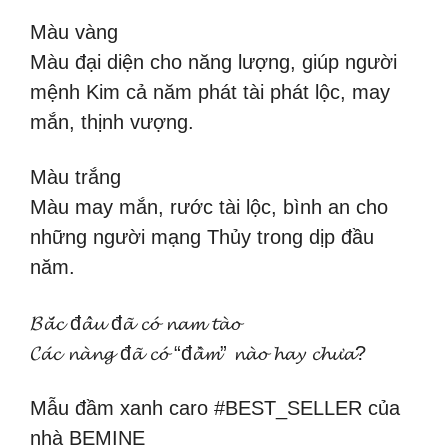
Màu vàng
Màu đại diện cho năng lượng, giúp người
mệnh Kim cả năm phát tài phát lộc, may
mắn, thịnh vượng.
Màu trắng
Màu may mắn, rước tài lộc, bình an cho
những người mạng Thủy trong dịp đầu
năm.
𝓑𝓪̆́𝓬 đ𝓪̂̉𝓾 đ𝓪̃ 𝓬𝓸́ 𝓷𝓪𝓶 𝓽𝓪̀𝓸
𝓒𝓪́𝓬 𝓷𝓪̀𝓷𝓰 đ𝓪̃ 𝓬𝓸́ “đ𝓪̂̀𝓶” 𝓷𝓪̀𝓸 𝓱𝓪𝔂 𝓬𝓱𝓾̛𝓪?
Mẫu đầm xanh caro #BEST_SELLER của
nhà BEMINE