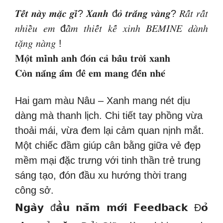
𝑻𝒆̂́𝒕 𝒏𝒂̀𝒚 𝒎𝒂̣̆𝒄 𝒈𝒊̀? 𝑿𝒂𝒏𝒉 đ𝒐̉ 𝒕𝒓𝒂̆́𝒏𝒈 𝒗𝒂̀𝒏𝒈? 𝑅𝑎̂́𝑡 𝑟𝑎̂́𝑡
𝑛ℎ𝑖𝑒̂̀𝑢 𝑒𝑚 đ𝑎̂̀𝑚 𝑡ℎ𝑖𝑒̂́𝑡 𝑘𝑒̂́ 𝑥𝑖𝑛ℎ 𝐵𝐸𝑀𝐼𝑁𝐸 𝑑𝑎̀𝑛ℎ
𝑡𝑎̣̆𝑛𝑔 𝑛𝑎̀𝑛𝑔 !
𝐌𝐨̣̂𝐭 𝐦𝐢̀𝐧𝐡 𝐚𝐧𝐡 đ𝐨́𝐧 𝐜𝐚̉ 𝐛𝐚̂̀𝐮 𝐭𝐫𝐨̛̀𝐢 𝐱𝐚𝐧𝐡
𝐂𝐨̀𝐧 𝐧𝐚̆́𝐧𝐠 𝐚̂́𝐦 đ𝐞̂̉ 𝐞𝐦 𝐦𝐚𝐧𝐠 đ𝐞̂́𝐧 𝐧𝐡𝐞́
Hai gam màu Nâu – Xanh mang nét dịu
dàng mà thanh lịch. Chi tiết tay phồng vừa
thoải mái, vừa đem lại cảm quan nịnh mắt.
Một chiếc đầm giúp cân bằng giữa vẻ đẹp
mềm mại đặc trưng với tinh thần trẻ trung
sáng tạo, đón đầu xu hướng thời trang
công sở.
𝗡𝗴𝗮̀𝘆 đ𝗮̂̀𝘂 𝗻𝗮̆𝗺 𝗺𝗼̛́𝗶 𝗙𝗲𝗲𝗱𝗯𝗮𝗰𝗸 Đ𝗼̉