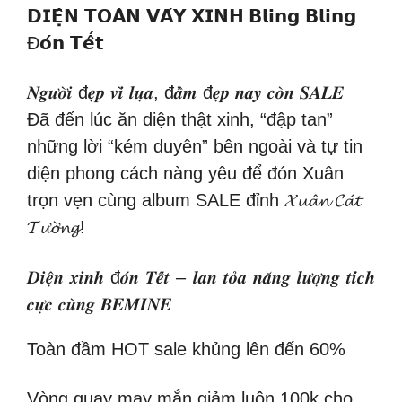
𝗗𝗜𝗘̣̂𝗡 𝗧𝗢𝗔̀𝗡 𝗩𝗔́𝗬 𝗫𝗜𝗡𝗛
𝗕𝗹𝗶𝗻𝗴 𝗕𝗹𝗶𝗻𝗴
Đ𝗼́𝗻 𝗧𝗲̂́𝘁
𝑵𝒈𝒖̛𝒐̛̀𝒊 đ𝒆̣𝒑 𝒗𝒊̀ 𝒍𝒖̣𝒂, đ𝒂̂̀𝒎 đ𝒆̣𝒑 𝒏𝒂𝒚 𝒄𝒐̀𝒏 𝑺𝑨𝑳𝑬
Đã đến lúc ăn diện thật xinh, “đập tan”
những lời “kém duyên” bên ngoài và tự tin
diện phong cách nàng yêu để đón Xuân
trọn vẹn cùng album SALE đỉnh 𝓧𝓾𝓪̂𝓷 𝓒𝓪́𝓽
𝓣𝓾̛𝓸̛̀𝓷𝓰!
𝑫𝒊𝒆̣̂𝒏 𝒙𝒊𝒏𝒉 đ𝒐́𝒏 𝑻𝒆̂́𝒕 – 𝒍𝒂𝒏 𝒕𝒐̉𝒂 𝒏𝒂̆𝒏𝒈 𝒍𝒖̛𝒐̛̣𝒏𝒈 𝒕𝒊́𝒄𝒉
𝒄𝒖̛̣𝒄 𝒄𝒖̀𝒏𝒈 𝑩𝑬𝑴𝑰𝑵𝑬
Toàn đầm HOT sale khủng lên đến 60%
Vòng quay may mắn giảm luôn 100k cho