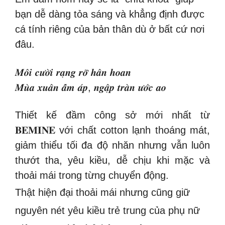
bạn dễ dàng tỏa sáng và khẳng định được
cá tính riêng của bản thân dù ở bất cứ nơi
đâu.
𝑴𝒐̂𝒊 𝒄𝒖̛𝒐̛̀𝒊 𝒓𝒂̣𝒏𝒈 𝒓𝒐̛̃ 𝒉𝒂̂𝒏 𝒉𝒐𝒂𝒏
𝑴𝒖̀𝒂 𝒙𝒖𝒂̂𝒏 𝒂̂́𝒎 𝒂́𝒑, 𝒏𝒈𝒂̣̂𝒑 𝒕𝒓𝒂̀𝒏 𝒖̛𝒐̛́𝒄 𝒂𝒐
Thiết kế đầm công sở mới nhất từ
𝐁𝐄𝐌𝐈𝐍𝐄 với chất cotton lạnh thoáng mát,
giảm thiểu tối đa độ nhăn nhưng vẫn luôn
thướt tha, yêu kiều, dễ chịu khi mặc và
thoải mái trong từng chuyển động.
Thật hiện đại thoải mái nhưng cũng giữ
nguyên nét yêu kiều trẻ trung của phụ nữ