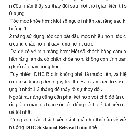
n đều nhận thấy sự thay đổi sau một thời gian kiên trì s
ử dụng.
Tóc mọc khỏe hơn: Một số người nhận xét rằng sau k
hoảng 1-
2 tháng sử dụng, tóc con bắt đầu mọc nhiều hơn, tóc c
ũ cũng chắc hơn, ít gãy rụng hơn trước.
Da dẻ có vẻ mịn màng hơn: Một số khách hàng cảm n
hận rằng làn da có phần khỏe hơn, không còn tình trạn
g khô ráp hay bong tróc.
Tuy nhiên, DHC Biotin không phải là thuốc tiên, và hiệ
u quả sẽ không đến ngay tức thì. Bạn cần kiên trì sử d
ụng ít nhất 1-2 tháng để thấy rõ sự thay đổi.
Ngoài ra, nàng cũng cần phải kết hợp với chế độ ăn u
ống lành mạnh, chăm sóc tóc đúng cách để đạt hiệu q
uả tốt nhất.
Cùng xem các khách yêu đánh giá như thế nào về viê
n uống 𝐃𝐇𝐂 𝐒𝐮𝐬𝐭𝐚𝐢𝐧𝐞𝐝 𝐑𝐞𝐥𝐞𝐚𝐬𝐞 𝐁𝐢𝐨𝐭𝐢𝐧 nhé