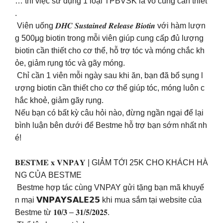
… thì việc sử dụng 1 loại TPBVSK là vô cùng cần thiết
.
Viên uống 𝑫𝑯𝑪 𝑺𝒖𝒔𝒕𝒂𝒊𝒏𝒆𝒅 𝑹𝒆𝒍𝒆𝒂𝒔𝒆 𝑩𝒊𝒐𝒕𝒊𝒏 với hàm lượn
g 500μg biotin trong mỗi viên giúp cung cấp đủ lượng
biotin cần thiết cho cơ thể, hỗ trợ tóc và móng chắc kh
ỏe, giảm rụng tóc và gãy móng.
Chỉ cần 1 viên mỗi ngày sau khi ăn, bạn đã bổ sụng l
ượng biotin cần thiết cho cơ thể giúp tóc, móng luôn c
hắc khoẻ, giảm gãy rụng.
Nếu bạn có bất kỳ câu hỏi nào, đừng ngần ngại để lại
bình luận bên dưới để Bestme hỗ trợ bạn sớm nhất nh
é! ️
𝐁𝐄𝐒𝐓𝐌𝐄 𝐱 𝐕𝐍𝐏𝐀𝐘 | GIẢM TỚI 25K CHO KHÁCH HÀ
NG CỦA BESTME
️ Bestme hợp tác cùng VNPAY gửi tặng bạn mã khuyế
n mại 𝗩𝗡𝗣𝗔𝗬𝗦𝗔𝗟𝗘𝟮𝟱 khi mua sắm tại website của
Bestme từ 𝟏𝟎/𝟑 – 𝟑𝟏/𝟓/𝟐𝟎𝟐𝟓.