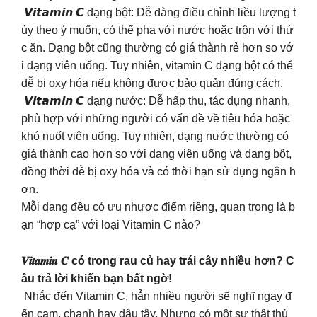
𝙑𝙞𝙩𝙖𝙢𝙞𝙣 𝘾 dạng bột: Dễ dàng điều chỉnh liều lượng t
ùy theo ý muốn, có thể pha với nước hoặc trộn với thứ
c ăn. Dạng bột cũng thường có giá thành rẻ hơn so vớ
i dạng viên uống. Tuy nhiên, vitamin C dạng bột có thể
dễ bị oxy hóa nếu không được bảo quản đúng cách.
𝙑𝙞𝙩𝙖𝙢𝙞𝙣 𝘾 dạng nước: Dễ hấp thu, tác dụng nhanh,
phù hợp với những người có vấn đề về tiêu hóa hoặc
khó nuốt viên uống. Tuy nhiên, dạng nước thường có
giá thành cao hơn so với dạng viên uống và dạng bột,
đồng thời dễ bị oxy hóa và có thời hạn sử dụng ngắn h
ơn.
Mỗi dạng đều có ưu nhược điểm riêng, quan trọng là b
ạn “hợp cạ” với loại Vitamin C nào?
𝑽𝒊𝒕𝒂𝒎𝒊𝒏 𝑪 có trong rau củ hay trái cây nhiều hơn? C
âu trả lời khiến bạn bất ngờ!
Nhắc đến Vitamin C, hẳn nhiều người sẽ nghĩ ngay đ
ến cam, chanh hay dâu tây. Nhưng có một sự thật thú