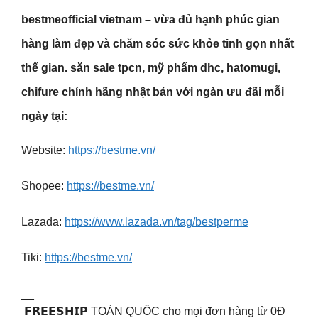
bestmeofficial vietnam – vừa đủ hạnh phúc gian
hàng làm đẹp và chăm sóc sức khỏe tinh gọn nhất
thế gian. ️săn sale tpcn, mỹ phẩm dhc, hatomugi,
chifure chính hãng nhật bản với ngàn ưu đãi mỗi
ngày tại:
Website:
https://bestme.vn/
Shopee:
https://bestme.vn/
Lazada:
https://www.lazada.vn/tag/bestperme
Tiki:
https://bestme.vn/
__
𝗙𝗥𝗘𝗘𝗦𝗛𝗜𝗣 TOÀN QUỐC cho mọi đơn hàng từ 0Đ