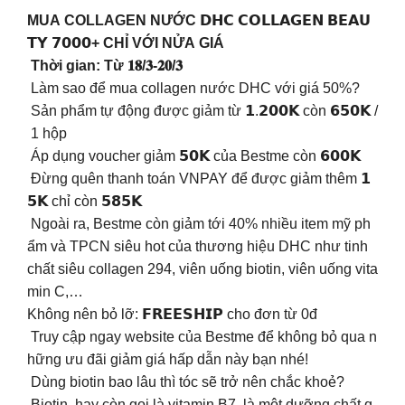
MUA COLLAGEN NƯỚC 𝗗𝗛𝗖 𝗖𝗢𝗟𝗟𝗔𝗚𝗘𝗡 𝗕𝗘𝗔𝗨
𝗧𝗬 𝟳𝟬𝟬𝟬+ CHỈ VỚI NỬA GIÁ
Thời gian: Từ 𝟏𝟖/𝟑-𝟐𝟎/𝟑
Làm sao để mua collagen nước DHC với giá 50%?
Sản phẩm tự động được giảm từ 𝟭.𝟮𝟬𝟬𝗞 còn 𝟲𝟱𝟬𝗞 /
1 hộp
Áp dụng voucher giảm 𝟱𝟬𝗞 của Bestme còn 𝟲𝟬𝟬𝗞
Đừng quên thanh toán VNPAY để được giảm thêm 𝟭
𝟱𝗞 chỉ còn 𝟱𝟴𝟱𝗞
Ngoài ra, Bestme còn giảm tới 40% nhiều item mỹ ph
ẩm và TPCN siêu hot của thương hiệu DHC như tinh
chất siêu collagen 294, viên uống biotin, viên uống vita
min C,…
Không nên bỏ lỡ: 𝗙𝗥𝗘𝗘𝗦𝗛𝗜𝗣 cho đơn từ 0đ
Truy cập ngay website của Bestme để không bỏ qua n
hững ưu đãi giảm giá hấp dẫn này bạn nhé!
Dùng biotin bao lâu thì tóc sẽ trở nên chắc khoẻ?
️ Biotin, hay còn gọi là vitamin B7, là một dưỡng chất q