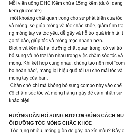
Mỗi viên uống DHC Kẽm chứa 15mg kẽm (dưới dạng
kẽm gluconate) –
một khoáng chất quan trọng cho sự phát triển của tóc
và móng, sẽ giúp móng và tóc chắc khỏe, giảm tình trạ
ng móng tay và tóc yếu, dễ gãy và hỗ trợ quá trình tái t
ạo tế bào, giúp tóc và móng mọc nhanh hơn.
Biotin và kẽm là hai dưỡng chất quan trọng, có vai trò
bổ sung và hỗ trợ lẫn nhau trong việc chăm sóc tóc và
móng. Khi kết hợp cùng nhau, chúng tạo nên một “com
bo hoàn hảo”, mang lại hiệu quả tối ưu cho mái tóc và
móng tay của bạn.
️ Chần chờ chi mà không bổ sung combo này vào chế
độ chăm sóc tóc và móng hàng ngày để cảm nhận sự
khác biệt!
HƯỚNG DẪN BỔ SUNG 𝘽𝙄𝙊𝙏𝙄𝙉 ĐÚNG CÁCH NU
ÔI DƯỠNG TÓC MÓNG CHẮC KHỎE
Tóc rụng nhiều, móng giòn dễ gãy, da xỉn màu? Đây c