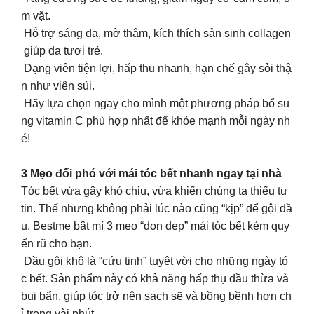
m vặt.
Hỗ trợ sáng da, mờ thâm, kích thích sản sinh collagen
giúp da tươi trẻ.
Dạng viên tiện lợi, hấp thu nhanh, hạn chế gây sỏi thậ
n như viên sủi.
Hãy lựa chọn ngay cho mình một phương pháp bổ su
ng vitamin C phù hợp nhất để khỏe mạnh mỗi ngày nh
é!
3 Mẹo đối phó với mái tóc bết nhanh ngay tại nhà
Tóc bết vừa gây khó chịu, vừa khiến chúng ta thiếu tự
tin. Thế nhưng không phải lúc nào cũng “kịp” để gội đầ
u. Bestme bật mí 3 mẹo “dọn dẹp” mái tóc bết kém quy
ến rũ cho bạn.
Dầu gội khô là “cứu tinh” tuyệt vời cho những ngày tó
c bết. Sản phẩm này có khả năng hấp thụ dầu thừa và
bụi bẩn, giúp tóc trở nên sạch sẽ và bồng bềnh hơn ch
ỉ trong vài phút.