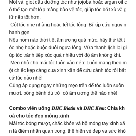
Một vài giọt dầu dưỡng tóc như jojoba hoặc argan oil c
ó thể tạo một lớp màng bảo vệ tóc, giúp tóc bớt xù và g
iữ nếp tốt hơn.
Cột tóc nhẹ nhàng hoặc tết tóc lỏng Bí kíp cứu nguy n
hanh gọn
Nếu hôm nào thời tiết ẩm ương quá mức, hãy thử tết t
óc nhẹ hoặc buộc đuôi ngựa lỏng. Vừa thanh lịch lại gi
úp tóc tránh tiếp xúc quá nhiều với độ ẩm không khí.
Mẹo nhỏ cho mái tóc luôn vào nếp: Luôn mang theo m
ột chiếc kẹp càng cua xinh xắn để cứu cánh tóc rối bất
cứ lúc nào nhé!
Cùng áp dụng ngay những mẹo trên để tóc luôn suôn
mượt, bồng bềnh dù trời có ẩm ương thế nào nhé!
Combo viên uống 𝑫𝑯𝑪 𝑩𝒊𝒐𝒕𝒊𝒏 và 𝑫𝑯𝑪 𝑲𝒆̃𝒎: Chìa kh
oá cho tóc đẹp móng xinh
Mái tóc bóng mượt, chắc khỏe và bộ móng tay xinh xắ
n là điểm nhấn quan trọng, thể hiện vẻ đẹp và sức khỏ