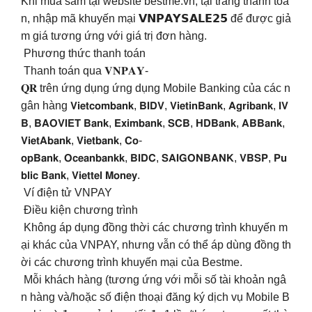
Khi mua sắm tại website bestme.vn, tại trang thanh toá
n, nhập mã khuyến mại 𝗩𝗡𝗣𝗔𝗬𝗦𝗔𝗟𝗘𝟮𝟱 để được giả
m giá tương ứng với giá trị đơn hàng.
Phương thức thanh toán
Thanh toán qua 𝐕𝐍𝐏𝐀𝐘-
𝐐𝐑 trên ứng dụng ứng dụng Mobile Banking của các n
gân hàng 𝗩𝗶𝗲𝘁𝗰𝗼𝗺𝗯𝗮𝗻𝗸, 𝗕𝗜𝗗𝗩, 𝗩𝗶𝗲𝘁𝗶𝗻𝗕𝗮𝗻𝗸, 𝗔𝗴𝗿𝗶𝗯𝗮𝗻𝗸, 𝗜𝗩
𝗕, 𝗕𝗔𝗢𝗩𝗜𝗘𝗧 𝗕𝗮𝗻𝗸, 𝗘𝘅𝗶𝗺𝗯𝗮𝗻𝗸, 𝗦𝗖𝗕, 𝗛𝗗𝗕𝗮𝗻𝗸, 𝗔𝗕𝗕𝗮𝗻𝗸,
𝗩𝗶𝗲𝘁𝗔𝗯𝗮𝗻𝗸, 𝗩𝗶𝗲𝘁𝗯𝗮𝗻𝗸, 𝗖𝗼-
𝗼𝗽𝗕𝗮𝗻𝗸, 𝗢𝗰𝗲𝗮𝗻𝗯𝗮𝗻𝗸𝗸, 𝗕𝗜𝗗𝗖, 𝗦𝗔𝗜𝗚𝗢𝗡𝗕𝗔𝗡𝗞, 𝗩𝗕𝗦𝗣, 𝗣𝘂
𝗯𝗹𝗶𝗰 𝗕𝗮𝗻𝗸, 𝗩𝗶𝗲𝘁𝘁𝗲𝗹 𝗠𝗼𝗻𝗲𝘆.
Ví điện tử VNPAY
Điều kiện chương trình
Không áp dụng đồng thời các chương trình khuyến m
ại khác của VNPAY, nhưng vẫn có thể áp dùng đồng th
ời các chương trình khuyến mại của Bestme.
Mỗi khách hàng (tương ứng với mỗi số tài khoản ngâ
n hàng và/hoặc số điện thoại đăng ký dịch vụ Mobile B