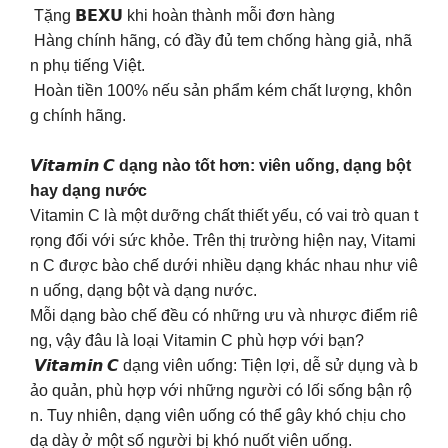
Tặng 𝗕𝗘𝗫𝗨 khi hoàn thành mỗi đơn hàng
Hàng chính hãng, có đầy đủ tem chống hàng giả, nhã
n phụ tiếng Việt.
Hoàn tiền 100% nếu sản phẩm kém chất lượng, khôn
g chính hãng.
𝙑𝙞𝙩𝙖𝙢𝙞𝙣 𝘾 dạng nào tốt hơn: viên uống, dạng bột
hay dạng nước
Vitamin C là một dưỡng chất thiết yếu, có vai trò quan t
rọng đối với sức khỏe. Trên thị trường hiện nay, Vitami
n C được bào chế dưới nhiều dạng khác nhau như viê
n uống, dạng bột và dạng nước.
Mỗi dạng bào chế đều có những ưu và nhược điểm riê
ng, vậy đâu là loại Vitamin C phù hợp với bạn?
𝙑𝙞𝙩𝙖𝙢𝙞𝙣 𝘾 dạng viên uống: Tiện lợi, dễ sử dụng và b
ảo quản, phù hợp với những người có lối sống bận rộ
n. Tuy nhiên, dạng viên uống có thể gây khó chịu cho
dạ dày ở một số người bị khó nuốt viên uống.