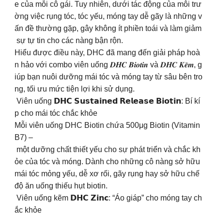
e của mỗi cô gái. Tuy nhiên, dưới tác động của môi trư
ờng việc rụng tóc, tóc yếu, móng tay dễ gãy là những v
ấn đề thường gặp, gây không ít phiền toái và làm giảm
sự tự tin cho các nàng bận rộn.
Hiểu được điều này, DHC đã mang đến giải pháp hoà
n hảo với combo viên uống 𝑫𝑯𝑪 𝑩𝒊𝒐𝒕𝒊𝒏 và 𝑫𝑯𝑪 𝑲𝒆̃𝒎, g
iúp bạn nuôi dưỡng mái tóc và móng tay từ sâu bên tro
ng, tối ưu mức tiện lợi khi sử dụng.
Viên uống 𝗗𝗛𝗖 𝗦𝘂𝘀𝘁𝗮𝗶𝗻𝗲𝗱 𝗥𝗲𝗹𝗲𝗮𝘀𝗲 𝗕𝗶𝗼𝘁𝗶𝗻: Bí kí
p cho mái tóc chắc khỏe
Mỗi viên uống DHC Biotin chứa 500μg Biotin (Vitamin
B7) –
một dưỡng chất thiết yếu cho sự phát triển và chắc kh
ỏe của tóc và móng. Dành cho những cô nàng sở hữu
mái tóc mỏng yếu, dễ xơ rối, gãy rụng hay sở hữu chế
độ ăn uống thiếu hụt biotin.
Viên uống kẽm 𝗗𝗛𝗖 𝗭𝗶𝗻𝗰: “Áo giáp” cho móng tay ch
ắc khỏe