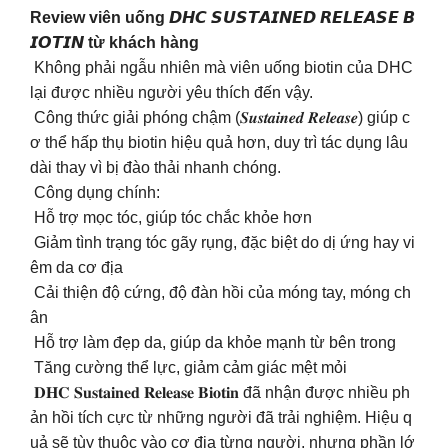
Review viên uống 𝘿𝙃𝘾 𝙎𝙐𝙎𝙏𝘼𝙄𝙉𝙀𝘿 𝙍𝙀𝙇𝙀𝘼𝙎𝙀 𝘽
𝙄𝙊𝙏𝙄𝙉 từ khách hàng
Không phải ngẫu nhiên mà viên uống biotin của DHC
lại được nhiều người yêu thích đến vậy.
️ Công thức giải phóng chậm (𝑺𝒖𝒔𝒕𝒂𝒊𝒏𝒆𝒅 𝑹𝒆𝒍𝒆𝒂𝒔𝒆) giúp c
ơ thể hấp thụ biotin hiệu quả hơn, duy trì tác dụng lâu
dài thay vì bị đào thải nhanh chóng.
Công dụng chính:
Hỗ trợ mọc tóc, giúp tóc chắc khỏe hơn
Giảm tình trạng tóc gãy rụng, đặc biệt do dị ứng hay vi
êm da cơ địa
Cải thiện độ cứng, độ đàn hồi của móng tay, móng ch
ân
Hỗ trợ làm đẹp da, giúp da khỏe mạnh từ bên trong
Tăng cường thể lực, giảm cảm giác mệt mỏi
𝐃𝐇𝐂 𝐒𝐮𝐬𝐭𝐚𝐢𝐧𝐞𝐝 𝐑𝐞𝐥𝐞𝐚𝐬𝐞 𝐁𝐢𝐨𝐭𝐢𝐧 đã nhận được nhiều ph
ản hồi tích cực từ những người đã trải nghiệm. Hiệu q
uả sẽ tùy thuộc vào cơ địa từng người, nhưng phần lớ