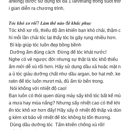
anking) được sử dụng tối đa 1 lần/tháng trong suốt thờ
i gian diễn ra chương trình.
𝑻𝒐́𝒄 𝒌𝒉𝒐̂ 𝒙𝒐̛ 𝒓𝒐̂́𝒊? 𝑳𝒂̀𝒎 𝒕𝒉𝒆̂́ 𝒏𝒂̀𝒐 đ𝒆̂̉ 𝒌𝒉𝒂̆́𝒄 𝒑𝒉𝒖̣𝒄
Tóc khô xơ rối, thiếu độ ẩm khiến bạn khó chải, thậm c
hí mỗi lần chải tóc lại thấy tóc bị gãy rụng nhiều hơn.
Bí kíp giúp tóc luôn đẹp bồng bềnh
Dưỡng ẩm đúng cách Đừng để tóc khát nước!
Nghe có vẻ ngược đời nhưng sự thật là tóc khô thiếu
ẩm mới dễ xù rối hơn. Hãy sử dụng dầu xả hoặc mặt n
ạ ủ tóc giàu dưỡng chất như dầu argan, bơ hạt mỡ, ke
ratin để tóc luôn mượt mà, đủ ẩm từ bên trong.
Nói không với nhiệt độ cao!
Bạn luôn có thói quen dùng máy sấy khô tóc bất kể mù
a mưa hay mùa nắng? Nhưng sấy nhiệt cao có thể khi
ến tóc khô xơ hơn đấy! Hãy sấy ở nhiệt độ thấp và dùn
g kèm xịt bảo vệ nhiệt để tóc không bị tổn thương.
Dùng dầu dưỡng tóc Tấm khiên chống xù rối!