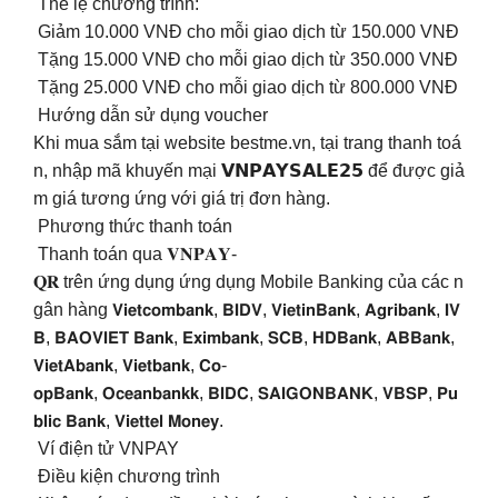
️ Thể lệ chương trình:
Giảm 10.000 VNĐ cho mỗi giao dịch từ 150.000 VNĐ
Tặng 15.000 VNĐ cho mỗi giao dịch từ 350.000 VNĐ
Tặng 25.000 VNĐ cho mỗi giao dịch từ 800.000 VNĐ
Hướng dẫn sử dụng voucher
Khi mua sắm tại website bestme.vn, tại trang thanh toá
n, nhập mã khuyến mại 𝗩𝗡𝗣𝗔𝗬𝗦𝗔𝗟𝗘𝟮𝟱 để được giả
m giá tương ứng với giá trị đơn hàng.
Phương thức thanh toán
Thanh toán qua 𝐕𝐍𝐏𝐀𝐘-
𝐐𝐑 trên ứng dụng ứng dụng Mobile Banking của các n
gân hàng 𝗩𝗶𝗲𝘁𝗰𝗼𝗺𝗯𝗮𝗻𝗸, 𝗕𝗜𝗗𝗩, 𝗩𝗶𝗲𝘁𝗶𝗻𝗕𝗮𝗻𝗸, 𝗔𝗴𝗿𝗶𝗯𝗮𝗻𝗸, 𝗜𝗩
𝗕, 𝗕𝗔𝗢𝗩𝗜𝗘𝗧 𝗕𝗮𝗻𝗸, 𝗘𝘅𝗶𝗺𝗯𝗮𝗻𝗸, 𝗦𝗖𝗕, 𝗛𝗗𝗕𝗮𝗻𝗸, 𝗔𝗕𝗕𝗮𝗻𝗸,
𝗩𝗶𝗲𝘁𝗔𝗯𝗮𝗻𝗸, 𝗩𝗶𝗲𝘁𝗯𝗮𝗻𝗸, 𝗖𝗼-
𝗼𝗽𝗕𝗮𝗻𝗸, 𝗢𝗰𝗲𝗮𝗻𝗯𝗮𝗻𝗸𝗸, 𝗕𝗜𝗗𝗖, 𝗦𝗔𝗜𝗚𝗢𝗡𝗕𝗔𝗡𝗞, 𝗩𝗕𝗦𝗣, 𝗣𝘂
𝗯𝗹𝗶𝗰 𝗕𝗮𝗻𝗸, 𝗩𝗶𝗲𝘁𝘁𝗲𝗹 𝗠𝗼𝗻𝗲𝘆.
Ví điện tử VNPAY
Điều kiện chương trình