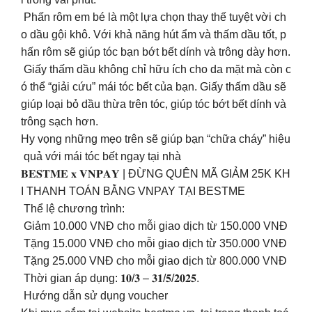
Phấn rôm em bé là một lựa chọn thay thế tuyệt vời ch
o dầu gội khô. Với khả năng hút ẩm và thấm dầu tốt, p
hấn rôm sẽ giúp tóc bạn bớt bết dính và trông dày hơn.
Giấy thấm dầu không chỉ hữu ích cho da mặt mà còn c
ó thể “giải cứu” mái tóc bết của bạn. Giấy thấm dầu sẽ
giúp loại bỏ dầu thừa trên tóc, giúp tóc bớt bết dính và
trông sạch hơn.
Hy vọng những mẹo trên sẽ giúp bạn “chữa cháy” hiệu
quả với mái tóc bết ngay tại nhà
𝐁𝐄𝐒𝐓𝐌𝐄 𝐱 𝐕𝐍𝐏𝐀𝐘 | ĐỪNG QUÊN MÃ GIẢM 25K KH
I THANH TOÁN BẰNG VNPAY TẠI BESTME
️ Thể lệ chương trình:
Giảm 10.000 VNĐ cho mỗi giao dịch từ 150.000 VNĐ
Tặng 15.000 VNĐ cho mỗi giao dịch từ 350.000 VNĐ
Tặng 25.000 VNĐ cho mỗi giao dịch từ 800.000 VNĐ
️ Thời gian áp dụng: 𝟏𝟎/𝟑 – 𝟑𝟏/𝟓/𝟐𝟎𝟐𝟓.
Hướng dẫn sử dụng voucher