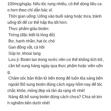
100mcg/ngày. Nếu tóc rụng nhiều, có thể dùng liều ca
o hơn theo chỉ dẫn bác sĩ.
Thời gian uống: Uống vào buổi sáng hoặc trưa, tránh
uống tối để cơ thể hấp thụ tốt hơn.
Thực phẩm giàu biotin:
Trứng (đặc biệt là lòng đỏ)
Bơ, hạnh nhân, hạt óc chó
Gan động vật, cá hồi
Súp lơ, khoai lang
Lưu ý: Biotin tan trong nước nên cơ thể không tích trữ,
cần bổ sung hàng ngày qua thực phẩm hoặc viên uốn
g.
Chăm sóc bản thân từ bên trong để luôn tỏa sáng bên
ngoài! Bổ sung biotin đúng cách ngay hôm nay để tóc
chắc khỏe, móng đẹp và làn da rạng rỡ nhé!
Nàng đã bổ sung biotin đúng cách chưa? Chia sẻ kin
h nghiệm bên dưới nhé!