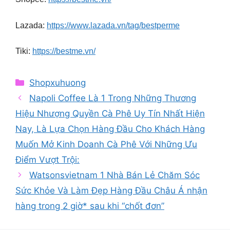
Lazada:
https://www.lazada.vn/tag/bestperme
Tiki:
https://bestme.vn/
Categories
Shopxuhuong
Napoli Coffee Là 1 Trong Những Thương
Hiệu Nhượng Quyền Cà Phê Uy Tín Nhất Hiện
Nay, Là Lựa Chọn Hàng Đầu Cho Khách Hàng
Muốn Mở Kinh Doanh Cà Phê Với Những Ưu
Điểm Vượt Trội:
Watsonsvietnam 1 Nhà Bán Lẻ Chăm Sóc
Sức Khỏe Và Làm Đẹp Hàng Đầu Châu Á nhận
hàng trong 2 giờ* sau khi “chốt đơn”