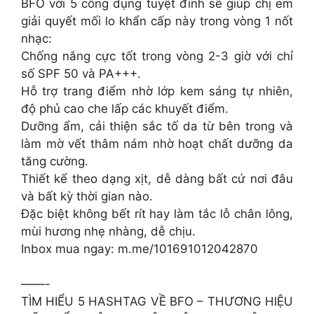
BFO với 5 công dụng tuyệt đỉnh sẽ giúp chị em
giải quyết mối lo khẩn cấp này trong vòng 1 nốt
nhạc:
Chống nắng cực tốt trong vòng 2-3 giờ với chỉ
số SPF 50 và PA+++.
Hỗ trợ trang điểm nhờ lớp kem sáng tự nhiên,
độ phủ cao che lấp các khuyết điểm.
Dưỡng ẩm, cải thiện sắc tố da từ bên trong và
làm mờ vết thâm nám nhờ hoạt chất dưỡng da
tăng cường.
Thiết kế theo dạng xịt, dễ dàng bất cứ nơi đâu
và bất kỳ thời gian nào.
Đặc biệt không bết rít hay làm tắc lỗ chân lông,
mùi hương nhẹ nhàng, dễ chịu.
Inbox mua ngay: m.me/101691012042870
——-
TÌM HIỂU 5 HASHTAG VỀ BFO – THƯƠNG HIỆU