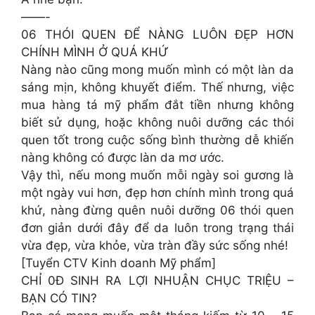
——-
06 THÓI QUEN ĐỂ NÀNG LUÔN ĐẸP HƠN
CHÍNH MÌNH Ở QUÁ KHỨ
Nàng nào cũng mong muốn mình có một làn da
sáng mịn, không khuyết điểm. Thế nhưng, việc
mua hàng tá mỹ phẩm đắt tiền nhưng không
biết sử dụng, hoặc không nuôi dưỡng các thói
quen tốt trong cuộc sống bình thường dễ khiến
nàng không có được làn da mơ ước.
Vậy thì, nếu mong muốn mỗi ngày soi gương là
một ngày vui hơn, đẹp hơn chính mình trong quá
khứ, nàng đừng quên nuôi dưỡng 06 thói quen
đơn giản dưới đây để da luôn trong trạng thái
vừa đẹp, vừa khỏe, vừa tràn đầy sức sống nhé!
[Tuyển CTV Kinh doanh Mỹ phẩm]
CHỈ 0Đ SINH RA LỢI NHUẬN CHỤC TRIỆU –
BẠN CÓ TIN?