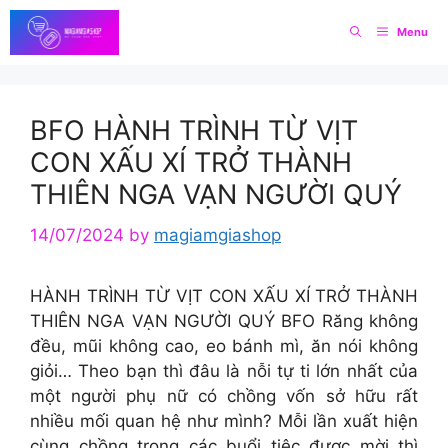
Skip
Menu
to
content
BFO HÀNH TRÌNH TỪ VỊT
CON XẤU XÍ TRỞ THÀNH
THIÊN NGA VẠN NGƯỜI QUÝ
14/07/2024
by
magiamgiashop
HÀNH TRÌNH TỪ VỊT CON XẤU XÍ TRỞ THÀNH
THIÊN NGA VẠN NGƯỜI QUÝ BFO Răng không
đều, mũi không cao, eo bánh mì, ăn nói không
giỏi… Theo bạn thì đâu là nỗi tự ti lớn nhất của
một người phụ nữ có chồng vốn sở hữu rất
nhiều mối quan hệ như mình? Mỗi lần xuất hiện
cùng chồng trong các buổi tiệc được mời thì