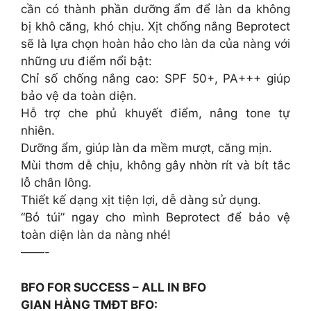
cần có thành phần dưỡng ẩm để làn da không
bị khô căng, khó chịu. Xịt chống nắng Beprotect
sẽ là lựa chọn hoàn hảo cho làn da của nàng với
những ưu điểm nổi bật:
Chỉ số chống nắng cao: SPF 50+, PA+++ giúp
bảo vệ da toàn diện.
Hỗ trợ che phủ khuyết điểm, nâng tone tự
nhiên.
Dưỡng ẩm, giúp làn da mềm mượt, căng mịn.
Mùi thơm dễ chịu, không gây nhờn rít và bít tắc
lỗ chân lông.
Thiết kế dạng xịt tiện lợi, dễ dàng sử dụng.
“Bỏ túi” ngay cho mình Beprotect để bảo vệ
toàn diện làn da nàng nhé!
——-
BFO FOR SUCCESS – ALL IN BFO
GIAN HÀNG TMĐT BFO: