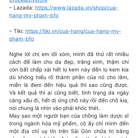
bfobeautystore
– Lazada:
https://www.lazada.vn/shop/cua-
hang-my-pham-bfo
– Tiki:
https://tiki.vn/cua-hang/cua-hang-my-
pham-bfo
Nghe lời chị em lối xóm, mình đã thử rất nhiều
cách để làm cho da đẹp, trắng xinh, thậm chí
còn bất chấp xài hết lọ kem này đến lọ kem kia
dù không hiểu rõ thành phần của nó cho lắm,
miễn là đem đến hiệu quả thì sao cũng được.
Và kết quả thì ai cũng biết, tình trạng da ngày
càng xấu đi, hết dị ứng chỗ này rồi đến chỗ kia,
nói chung là nhìn vào phải khóc thét.
May sao một người bạn của chồng làm dược sĩ
trong ngành hóa mỹ phẩm, cô ấy chỉ mình đến
một địa chỉ uy tín trên Sài Gòn chữa trị bằng