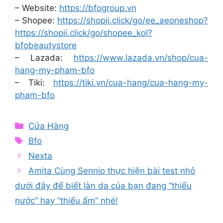
– Website:
https://bfogroup.vn
– Shopee:
https://shopii.click/go/ee_aeoneshop?
https://shopii.click/go/shopee_kol?
bfobeautystore
– Lazada:
https://www.lazada.vn/shop/cua-
hang-my-pham-bfo
– Tiki:
https://tiki.vn/cua-hang/cua-hang-my-
pham-bfo
Categories
Cửa Hàng
Tags
Bfo
Nexta
Amita Cùng Sennio thực hiện bài test nhỏ
dưới đây để biết làn da của bạn đang “thiếu
nước” hay “thiếu ẩm” nhé!