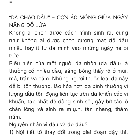
=
“DA CHẢO DẦU” – CƠN ÁC MỘNG GIỮA NGÀY
NẮNG ĐỔ LỬA
Không ai chọn được cách mình sinh ra, cũng
như không ai được chọn gương mặt đổ dầu
nhiều hay ít từ da mình vào những ngày hè oi
bức
Biểu hiện của một người da nhờn (da dầu) là
thường có nhiều dầu, sáng bóng thấy rõ ở mũi,
má, trán và cằm. Những người thuộc loại da này
dễ bị tổn thương, lão hóa hơn da bình thường vì
lượng dầu tồn đọng liên tục trên da khiến các vi
khuẩn, tạp chất dễ dàng sinh sôi, gây bít tắc lỗ
chân lông và sinh ra m.ụ.n, tàn nhang, thâm
nám.
Nguyên nhân vì đâu và do đâu?
1) Nội tiết tố thay đổi trong giai đoạn dậy thì,