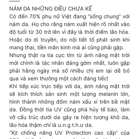
——
NÁM DA NHỮNG ĐIỀU CHƯA KỂ
Có đến 70% phụ nữ Việt đang “sống chung” với
nám da. Họ cho rằng nám xuất hiện rõ nhất vào
độ tuổi từ 30 trở lên vì đây là thời điểm lão hóa.
Hoặc do di truyền, do nội tiết tố phát sinh khi
mang thai, tiền mãn kinh mà ai cũng phải gặp.
Nhưng thật ra tia cực tím từ ánh nắng mặt trời
mới chính là tác nhân đáng gờm nhất, luôn gặp
phải hằng ngày mà số nhiều chị em lại dễ bỏ
qua và xem thường một cách đáng tiếc!
Khi tiếp xúc trực tiếp với da, ánh nắng mặt trời
sẽ kích thích sản sinh một lượng melanin lớn,
hình thành những đốm nám xấu xí trên bề mặt
da. Đồng thời tia UV cũng phá hủy tế bào, làm
vỡ cấu trúc dưới da gây ra hiện tượng khô da,
lão hóa thậm chí là u.n.g t.h.ư da.
“Xịt chống nắng UV Protection cao cấp” của