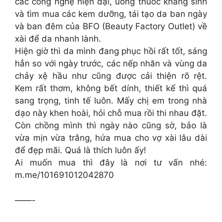
các công nghệ hiện đại, uống thuốc kháng sinh
và tìm mua các kem dưỡng, tái tạo da ban ngày
và ban đêm của BFO (Beauty Factory Outlet) về
xài để da nhanh lành.
Hiện giờ thì da mình đang phục hồi rất tốt, sáng
hẳn so với ngày trước, các nếp nhăn và vùng da
chảy xệ hầu như cũng được cải thiện rõ rệt.
Kem rất thơm, không bết dính, thiết kế thì quá
sang trọng, tinh tế luôn. Mấy chị em trong nhà
dạo này khen hoài, hỏi chỗ mua rồi thi nhau đặt.
Còn chồng mình thì ngày nào cũng sờ, bảo là
vừa mịn vừa trắng, hứa mua cho vợ xài lâu dài
để đẹp mãi. Quá là thích luôn ấy!
Ai muốn mua thì đây là nơi tư vấn nhé:
m.me/101691012042870
——-