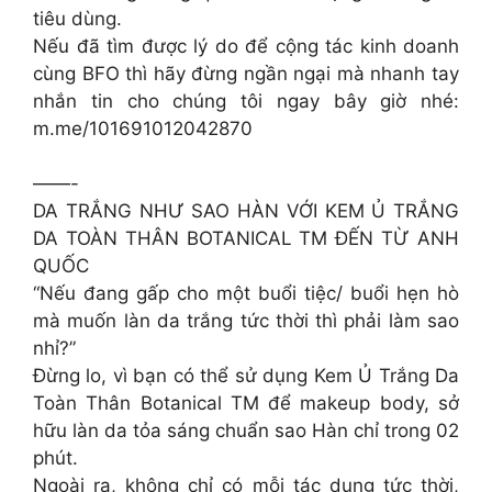
tiêu dùng.
Nếu đã tìm được lý do để cộng tác kinh doanh
cùng BFO thì hãy đừng ngần ngại mà nhanh tay
nhắn tin cho chúng tôi ngay bây giờ nhé:
m.me/101691012042870
——-
DA TRẮNG NHƯ SAO HÀN VỚI KEM Ủ TRẮNG
DA TOÀN THÂN BOTANICAL TM ĐẾN TỪ ANH
QUỐC
“Nếu đang gấp cho một buổi tiệc/ buổi hẹn hò
mà muốn làn da trắng tức thời thì phải làm sao
nhỉ?”
Đừng lo, vì bạn có thể sử dụng Kem Ủ Trắng Da
Toàn Thân Botanical TM để makeup body, sở
hữu làn da tỏa sáng chuẩn sao Hàn chỉ trong 02
phút.
Ngoài ra, không chỉ có mỗi tác dụng tức thời,