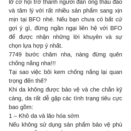
lỡ cơ hội trở thành người đàn ông thấu đáo
và tâm lý với rất nhiều sản phẩm sang xịn
mịn tại BFO nhé. Nếu bạn chưa có bất cứ
gợi ý gì, đừng ngần ngại liên hệ với BFO
để được nhận những lời khuyên và sự
chọn lựa hợp ý nhất.
7749 bước chăm nha, nàng đừng quên
chống nắng nha!!!
Tại sao việc bôi kem chống nắng lại quan
trọng đến thế?
Khi da không được bảo vệ và che chắn kỹ
càng, da rất dễ gặp các tình trạng tiêu cực
bao gồm:
1 – Khô da và lão hóa sớm
Nếu không sử dụng sản phẩm bảo vệ phù