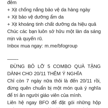
đêm
+ Xịt chống nắng bảo vệ da hàng ngày
+ Xịt bảo vệ dưỡng ẩm da
+ Xịt khoáng tinh chất dưỡng da hiệu quả
Chúc các bạn luôn sở hữu một làn da sáng
mịn và quyến rũ.
Inbox mua ngay: m.me/bfogroup
——-
️ ĐỪNG BỎ LỠ 5 COMBO QUÀ TẶNG
DÀNH CHO 20/11 THÊM Ý NGHĨA ️
Chỉ còn 7 ngày nữa thôi là đến 20/11 rồi,
đừng quên chuẩn bị một món quà ý nghĩa
để tri ân người giáo viên của mình.
Liên hệ ngay BFO để đặt gói những hộp