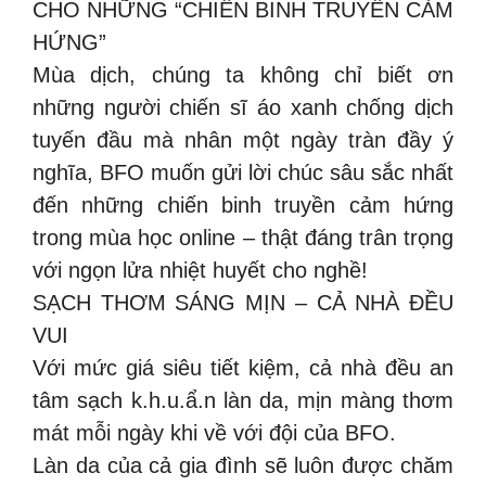
CHO NHỮNG “CHIẾN BINH TRUYỀN CẢM
HỨNG”
Mùa dịch, chúng ta không chỉ biết ơn
những người chiến sĩ áo xanh chống dịch
tuyến đầu mà nhân một ngày tràn đầy ý
nghĩa, BFO muốn gửi lời chúc sâu sắc nhất
đến những chiến binh truyền cảm hứng
trong mùa học online – thật đáng trân trọng
với ngọn lửa nhiệt huyết cho nghề!
SẠCH THƠM SÁNG MỊN – CẢ NHÀ ĐỀU
VUI
Với mức giá siêu tiết kiệm, cả nhà đều an
tâm sạch k.h.u.ẩ.n làn da, mịn màng thơm
mát mỗi ngày khi về với đội của BFO.
Làn da của cả gia đình sẽ luôn được chăm