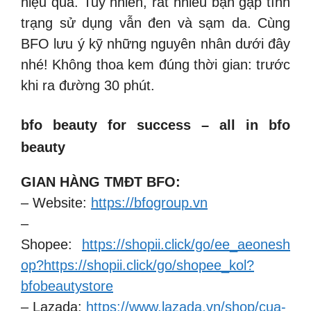
hiệu quả. Tuy nhiên, rất nhiều bạn gặp tình
trạng sử dụng vẫn đen và sạm da. Cùng
BFO lưu ý kỹ những nguyên nhân dưới đây
nhé! Không thoa kem đúng thời gian: trước
khi ra đường 30 phút.
bfo beauty for success – all in bfo
beauty
GIAN HÀNG TMĐT BFO:
– Website:
https://bfogroup.vn
–
Shopee:
https://shopii.click/go/ee_aeonesh
op?https://shopii.click/go/shopee_kol?
bfobeautystore
– Lazada:
https://www.lazada.vn/shop/cua-