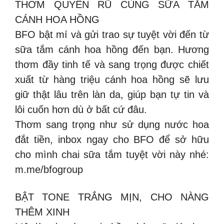
THƠM QUYẾN RŨ CÙNG SỮA TẮM
CÁNH HOA HỒNG
BFO bật mí và gửi trao sự tuyệt vời đến từ
sữa tắm cánh hoa hồng đến bạn. Hương
thơm đầy tinh tế và sang trọng được chiết
xuất từ hàng triệu cánh hoa hồng sẽ lưu
giữ thật lâu trên làn da, giúp bạn tự tin và
lôi cuốn hơn dù ở bất cứ đâu.
Thơm sang trọng như sử dụng nước hoa
đắt tiền, inbox ngay cho BFO để sở hữu
cho mình chai sữa tắm tuyệt vời này nhé:
m.me/bfogroup
BẬT TONE TRẮNG MỊN, CHO NÀNG
THÊM XINH