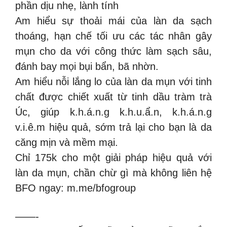
phần dịu nhẹ, lành tính
Am hiểu sự thoải mái của làn da sạch
thoáng, hạn chế tối ưu các tác nhân gây
mụn cho da với công thức làm sạch sâu,
đánh bay mọi bụi bẩn, bã nhờn.
Am hiểu nỗi lắng lo của làn da mụn với tinh
chất được chiết xuất từ tinh dầu tràm trà
Úc, giúp k.h.á.n.g k.h.u.ẩ.n, k.h.á.n.g
v.i.ê.m hiệu quả, sớm trả lại cho bạn là da
căng mịn và mềm mại.
Chỉ 175k cho một giải pháp hiệu quả với
làn da mụn, chần chừ gì mà không liên hệ
BFO ngay: m.me/bfogroup
——-