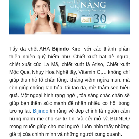
Tẩy da chết AHA
Bijindo
Kirei với các thành phần
thiên nhiên quý hiếm như Chiết xuất hạt dẻ ngựa,
chiết xuất cúc La Mã, chiết xuất lá Atiso, Chiết xuất
Mộc Qua, Nhụy Hoa Nghệ tây, Vitamin C,… không chỉ
giúp thu nhỏ lỗ chân lông, kháng viêm ngừa mụn, mà
còn giúp chống lão hóa, tái tạo da, mờ thâm sẹo hiệu
quả. Một ngoại hình rạng ngời, tỏa sáng chắc chắn sẽ
giúp bạn thêm sức mạnh để nhận nhiều cơ hội trong
tương lai.
Bijindo
tin rằng vẻ đẹp chính là nguồn cảm
hứng mạnh mẽ cho sự tự tin. Và cởi mở và BIJINDO
mong muốn giúp cho mọi người luôn nhìn thấy những
giá trị của chính mình và những người xung quanh.