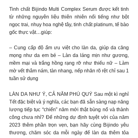
Tinh chất Bijindo Multi Complex Serum được kết tinh
từ những nguyên liệu thiên nhiên nổi tiếng như bột
ngọc trai, nhụy hoa nghệ tây, tinh chất platinum, tế bào
gốc thực vật…giúp:
– Cung cấp độ ẩm ưu việt cho làn da, giúp da căng
mọng như da em bé – Làn da láng mịn như gương,
mềm mại và trắng hồng rạng rỡ như thiếu nữ – Làm
mờ vết thâm nám, tàn nhang, nếp nhăn rõ rệt chỉ sau 1
tuần sử dụng
LÀN DA NHƯ Ý, CẢ NĂM PHÚ QUÝ Sau một kì nghỉ
Tết đặc biệt và ý nghĩa, các bạn đã sẵn sàng nạp năng
lượng tiếp tục “chiến” năm mới thật bùng nổ và thành
công chưa nhỉ? Để những dự định tuyệt vời của năm
2023 thêm phần trọn vẹn, bạn hãy cùng Bijindo yêu
thương, chăm sóc da mỗi ngày để làn da thêm tỏa