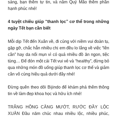
sáng, bạn thêm tự tin, và năm Quý Mão thêm phần
hạnh phúc nhé!
4 tuyệt chiêu giúp “thanh lọc” cơ thể trong những
ngày Tết bạn cần biết
Mỗi dịp Tết đến Xuân về, đi cùng với niềm vui đoàn tụ,
gặp gỡ, chắc hẳn nhiều chị em đều lo lắng về việc “lên
cân” hay da nổi mụn vì có quá nhiều đồ ăn ngon, tiệc
tùng… Để đón một cái Tết vui vẻ và “healthy”, đừng bỏ
qua những món đồ uống giúp thanh lọc cơ thể và giảm
cân vô cùng hiệu quả dưới đây nhé!
Đừng quên theo dõi Bijindo để khám phá thêm thông
tin về làm đẹp khoa học và hữu ích nhé!
TRẮNG HỒNG CĂNG MƯỚT, RƯỚC ĐẦY LỘC
XUÂN Đầu năm chúc nhau nhiều lộc, nhiều phúc,