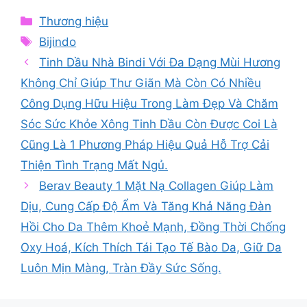
Categories
Thương hiệu
Tags
Bijindo
Tinh Dầu Nhà Bindi Với Đa Dạng Mùi Hương
Không Chỉ Giúp Thư Giãn Mà Còn Có Nhiều
Công Dụng Hữu Hiệu Trong Làm Đẹp Và Chăm
Sóc Sức Khỏe Xông Tinh Dầu Còn Được Coi Là
Cũng Là 1 Phương Pháp Hiệu Quả Hỗ Trợ Cải
Thiện Tình Trạng Mất Ngủ.
Berav Beauty 1 Mặt Nạ Collagen Giúp Làm
Dịu, Cung Cấp Độ Ẩm Và Tăng Khả Năng Đàn
Hồi Cho Da Thêm Khoẻ Mạnh, Đồng Thời Chống
Oxy Hoá, Kích Thích Tái Tạo Tế Bào Da, Giữ Da
Luôn Mịn Màng, Tràn Đầy Sức Sống.