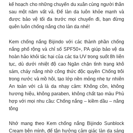
kế hoạch cho những chuyến du xuân cùng người thân
sau một năm vất vả. Để làn da luôn khỏe mạnh và
được bảo vệ tối đa trước mọi chuyến đi, bạn đừng
quên luôn chống nắng cho làn da nhé!
Kem chống nắng Bijindo với các thành phần chống
nắng phổ rộng và chỉ số SPF50+, PA giúp bảo vệ da
hoàn hảo khỏi tác hại của các tia UV trong suốt 8h liên
tục, dù dưới nhiệt độ cao Ngăn chặn tình trạng khô
sám, cháy nắng nhờ công thức độc quyền Chống trôi
trong nước và mồ hôi, tạo lớp nền mỏng nhẹ tự nhiên
An toàn với cả là da nhạy cảm: Không cồn, không
hương hiệu, không paraben, không chất tạo màu Phù
hợp với mọi nhu cầu: Chống nắng – kiềm dầu – nâng
tông
Nhớ mang theo Kem chống nắng Bijindo Sunblock
Cream bên mình, để tận hưởng cảm giác làn da sáng