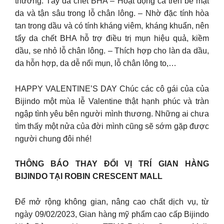
thường. Tẩy da chết BHA – Hoạt động cả trên bề mặt
da và tận sâu trong lỗ chân lông. – Nhờ đặc tính hòa
tan trong dầu và có tính kháng viêm, kháng khuẩn, nên
tẩy da chết BHA hỗ trợ điều trị mụn hiệu quả, kiềm
dầu, se nhỏ lỗ chân lông. – Thích hợp cho làn da dầu,
da hỗn hợp, da dễ nổi mụn, lỗ chân lông to,…
HAPPY VALENTINE’S DAY Chúc các cô gái của của
Bijindo một mùa lễ Valentine thật hạnh phúc và tràn
ngập tình yêu bên người mình thương. Những ai chưa
tìm thấy một nửa của đời mình cũng sẽ sớm gặp được
người chung đôi nhé!
THÔNG BÁO THAY ĐỔI VỊ TRÍ GIAN HÀNG
BIJINDO TẠI ROBIN CRESCENT MALL
Để mở rộng không gian, nâng cao chất dịch vụ, từ
ngày 09/02/2023, Gian hàng mỹ phẩm cao cấp Bijindo