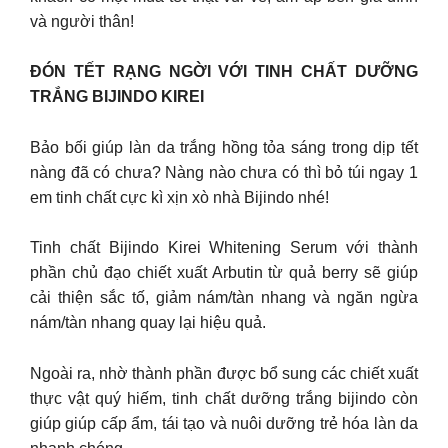
và người thân!
ĐÓN TẾT RẠNG NGỜI VỚI TINH CHẤT DƯỠNG
TRẮNG BIJINDO KIREI
Bảo bối giúp làn da trắng hồng tỏa sáng trong dịp tết
nàng đã có chưa? Nàng nào chưa có thì bỏ túi ngay 1
em tinh chất cực kì xịn xò nhà Bijindo nhé!
Tinh chất Bijindo Kirei Whitening Serum với thành
phần chủ đạo chiết xuất Arbutin từ quả berry sẽ giúp
cải thiện sắc tố, giảm nám/tàn nhang và ngăn ngừa
nám/tàn nhang quay lại hiệu quả.
Ngoài ra, nhờ thành phần được bổ sung các chiết xuất
thực vật quý hiếm, tinh chất dưỡng trắng bijindo còn
giúp giúp cấp ẩm, tái tạo và nuôi dưỡng trẻ hóa làn da