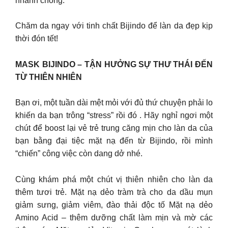
nhanh chóng.
Chăm da ngay với tinh chất Bijindo để làn da đẹp kịp
thời đón tết!
MASK BIJINDO – TẬN HƯỞNG SỰ THƯ THÁI ĐẾN
TỪ THIÊN NHIÊN
Bạn ơi, một tuần dài mệt mỏi với đủ thứ chuyện phải lo
khiến da bạn trông “stress” rồi đó . Hãy nghỉ ngơi một
chút để boost lại vẻ trẻ trung căng mịn cho làn da của
bạn bằng đại tiệc mặt nạ đến từ Bijindo, rồi mình
“chiến” công việc còn dang dở nhé.
Cùng khám phá một chút vị thiên nhiên cho làn da
thêm tươi trẻ. Mặt nạ dẻo tràm trà cho da dầu mụn
giảm sưng, giảm viêm, đào thải độc tố Mặt nạ dẻo
Amino Acid – thêm dưỡng chất làm mịn và mờ các