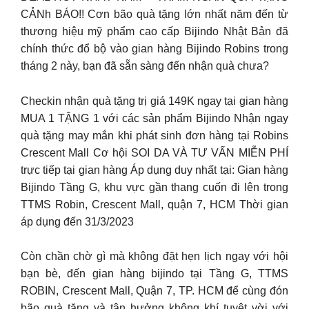
CẢNh BÁO!! Cơn bão quà tặng lớn nhất năm đến từ
thương hiệu mỹ phẩm cao cấp Bijindo Nhật Bản đã
chính thức đổ bộ vào gian hàng Bijindo Robins trong
tháng 2 này, bạn đã sẵn sàng đến nhận quà chưa?
Checkin nhận quà tặng trị giá 149K ngay tại gian hàng
MUA 1 TẶNG 1 với các sản phẩm Bijindo Nhận ngay
quà tặng may mắn khi phát sinh đơn hàng tại Robins
Crescent Mall Cơ hội SOI DA VÀ TƯ VẤN MIỄN PHÍ
trực tiếp tại gian hàng Áp dụng duy nhất tại: Gian hàng
Bijindo Tầng G, khu vực gần thang cuốn đi lên trong
TTMS Robin, Crescent Mall, quận 7, HCM Thời gian
áp dụng đến 31/3/2023
Còn chần chờ gì mà không đặt hẹn lịch ngay với hội
bạn bè, đến gian hàng bijindo tại Tầng G, TTMS
ROBIN, Crescent Mall, Quận 7, TP. HCM để cùng đón
bão quà tặng và tận hưởng không khí tuyệt vời với