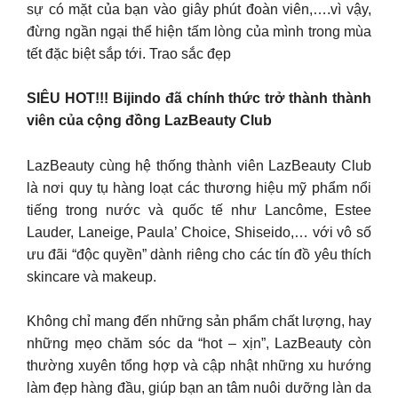
sự có mặt của bạn vào giây phút đoàn viên,….vì vậy,
đừng ngần ngại thể hiện tấm lòng của mình trong mùa
tết đặc biệt sắp tới. Trao sắc đẹp
SIÊU HOT!!! Bijindo đã chính thức trở thành thành
viên của cộng đồng LazBeauty Club
LazBeauty cùng hệ thống thành viên LazBeauty Club
là nơi quy tụ hàng loạt các thương hiệu mỹ phẩm nổi
tiếng trong nước và quốc tế như Lancôme, Estee
Lauder, Laneige, Paula’ Choice, Shiseido,… với vô số
ưu đãi “độc quyền” dành riêng cho các tín đồ yêu thích
skincare và makeup.
Không chỉ mang đến những sản phẩm chất lượng, hay
những mẹo chăm sóc da “hot – xịn”, LazBeauty còn
thường xuyên tổng hợp và cập nhật những xu hướng
làm đẹp hàng đầu, giúp bạn an tâm nuôi dưỡng làn da