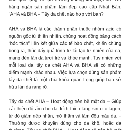
hàng ngàn sản phẩm làm đẹp cao cấp Nhật Bản.
“AHA và BHA – Tẩy da chết nào hợp với bạn?
AHA và BHA là các thành phần thuộc nhóm acid có
nguồn gốc từ thiên nhiên, chúng hoạt động bằng cách
“bóc tách” liên kết giữa các tế bào chết, khiến chúng
bong ra, thúc đẩy quá trình tự tái tạo tự nhiên của da,
mang đến làn da tươi trẻ và khỏe mạnh. Tuy nhiên với
mỗi loại da, tẩy da chết AHA và BHA sẽ có những
điểm mạnh khác nhau. Việc lựa chọn đúng sản phẩm
tẩy da chết là một chìa khóa quan trọng giúp bạn sở
hữu làn da rạng rỡ.
Tẩy da chết AHA – Hoạt động trên bề mặt da – Giúp
cải thiện độ ẩm cho da, kích thích tăng sinh collagen,
từ đó giảm nếp nhăn, mờ thâm và làm đều màu da. –
Thường được khuyên dùng cho da khô, hoặc da