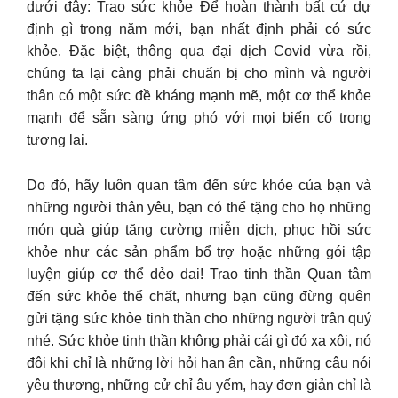
dưới đây: Trao sức khỏe Để hoàn thành bất cứ dự
định gì trong năm mới, bạn nhất định phải có sức
khỏe. Đặc biệt, thông qua đại dịch Covid vừa rồi,
chúng ta lại càng phải chuẩn bị cho mình và người
thân có một sức đề kháng mạnh mẽ, một cơ thể khỏe
mạnh để sẵn sàng ứng phó với mọi biến cố trong
tương lai.
Do đó, hãy luôn quan tâm đến sức khỏe của bạn và
những người thân yêu, bạn có thể tặng cho họ những
món quà giúp tăng cường miễn dịch, phục hồi sức
khỏe như các sản phẩm bổ trợ hoặc những gói tập
luyện giúp cơ thể dẻo dai! Trao tinh thần Quan tâm
đến sức khỏe thể chất, nhưng bạn cũng đừng quên
gửi tặng sức khỏe tinh thần cho những người trân quý
nhé. Sức khỏe tinh thần không phải cái gì đó xa xôi, nó
đôi khi chỉ là những lời hỏi han ân cần, những câu nói
yêu thương, những cử chỉ âu yếm, hay đơn giản chỉ là