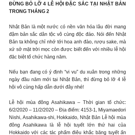
ĐỪNG BỎ LỠ 4 LỄ HỘI ĐẶC SẮC TẠI NHẬT BẢN
TRONG THÁNG 2
Nhật Bản là một nước có nền văn hóa lâu đời mang
đậm bản sắc dân tộc vô cùng độc đáo. Nói đến Nhật
Bản ta không chỉ nhớ tới hoa anh đào, rượu sake, mà
xứ sở mặt trời mọc còn được biết đến với nhiều lễ hội
đặc biệt tổ chức hàng năm.
Nếu bạn đang có ý định “vi vu” du xuân trong những
ngày đầu năm mới tại Nhật Bản, thì đừng bỏ lỡ 4 lễ
hội vô cùng hấp dẫn dưới đây nhé!
Lễ hội mùa đông Asahikawa – Thời gian tổ chức:
6/2/2020 – 11/2/2020 – Địa điểm: 4153-1, Miyamaedori
Nishi, Asahikawa-shi, Hokkaido, Nhật Bản Lễ hội mùa
đông Asahikawa là lễ hội tuyết lớn thứ hai của
Hokkaido với các tác phẩm điêu khắc băng tuyết ấn