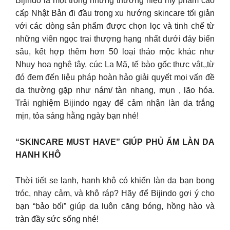
Bijindo là một trong những thương hiệu mỹ phẩm cao
cấp Nhật Bản đi đầu trong xu hướng skincare tối giản
với các dòng sản phẩm được chọn lọc và tinh chế từ
những viên ngọc trai thượng hạng nhất dưới đáy biển
sâu, kết hợp thêm hơn 50 loại thảo mộc khác như
Nhụy hoa nghệ tây, cúc La Mã, tế bào gốc thực vật,,từ
đó đem đến liệu pháp hoàn hảo giải quyết mọi vấn đề
da thường gặp như nám/ tàn nhang, mụn , lão hóa.
Trải nghiệm Bijindo ngay để cảm nhận làn da trắng
mịn, tỏa sáng hằng ngày bạn nhé!
“SKINCARE MUST HAVE” GIÚP PHỦ ẨM LÀN DA
HANH KHÔ
Thời tiết se lạnh, hanh khô có khiến làn da bạn bong
tróc, nhạy cảm, và khô ráp? Hãy để Bijindo gợi ý cho
bạn “bảo bối” giúp da luôn căng bóng, hồng hào và
tràn đầy sức sống nhé!