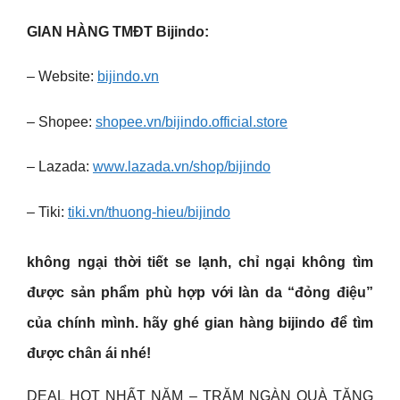
GIAN HÀNG TMĐT Bijindo:
– Website:
bijindo.vn
– Shopee:
shopee.vn/bijindo.official.store
– Lazada:
www.lazada.vn/shop/bijindo
– Tiki:
tiki.vn/thuong-hieu/bijindo
không ngại thời tiết se lạnh, chỉ ngại không tìm
được sản phẩm phù hợp với làn da “đỏng điệu”
của chính mình. hãy ghé gian hàng bijindo để tìm
được chân ái nhé!
DEAL HOT NHẤT NĂM – TRĂM NGÀN QUÀ TẶNG