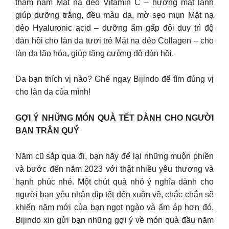
thâm nám Mặt nạ dẻo Vitamin C – hương mát lành
giúp dưỡng trắng, đều màu da, mờ sẹo mụn Mặt nạ
dẻo Hyaluronic acid – dưỡng ẩm gấp đôi duy trì độ
đàn hồi cho làn da tươi trẻ Mặt nạ dẻo Collagen – cho
làn da lão hóa, giúp tăng cường độ đàn hồi.
Da bạn thích vị nào? Ghé ngay Bijindo để tìm đúng vị
cho làn da của mình!
GỢI Ý NHỮNG MÓN QUÀ TẾT DÀNH CHO NGƯỜI
BẠN TRÂN QUÝ
Năm cũ sắp qua đi, bạn hãy để lại những muộn phiền
và bước đến năm 2023 với thật nhiều yêu thương và
hạnh phúc nhé. Một chút quà nhỏ ý nghĩa dành cho
người bạn yêu nhân dịp tết đến xuân về, chắc chắn sẽ
khiến năm mới của bạn ngọt ngào và ấm áp hơn đó.
Bijindo xin gửi bạn những gợi ý về món quà đầu năm