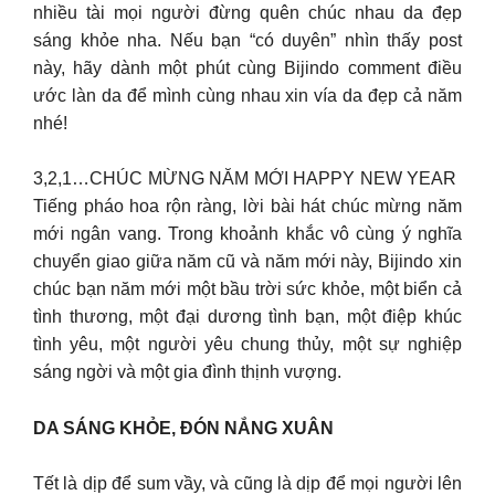
nhiều tài mọi người đừng quên chúc nhau da đẹp
sáng khỏe nha. Nếu bạn “có duyên” nhìn thấy post
này, hãy dành một phút cùng Bijindo comment điều
ước làn da để mình cùng nhau xin vía da đẹp cả năm
nhé!
3️,2,1…CHÚC MỪNG NĂM MỚI HAPPY NEW YEAR ️
Tiếng pháo hoa rộn ràng, lời bài hát chúc mừng năm
mới ngân vang. Trong khoảnh khắc vô cùng ý nghĩa
chuyển giao giữa năm cũ và năm mới này, Bijindo xin
chúc bạn năm mới một bầu trời sức khỏe, một biển cả
tình thương, một đại dương tình bạn, một điệp khúc
tình yêu, một người yêu chung thủy, một sự nghiệp
sáng ngời và một gia đình thịnh vượng.
DA SÁNG KHỎE, ĐÓN NẮNG XUÂN
Tết là dịp để sum vầy, và cũng là dịp để mọi người lên