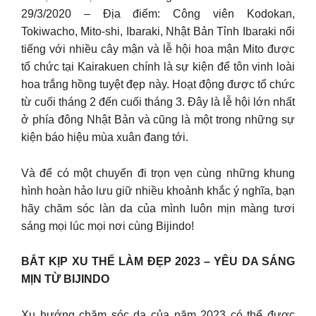
29/3/2020 – Địa điểm: Công viên Kodokan,
Tokiwacho, Mito-shi, Ibaraki, Nhật Bản Tỉnh Ibaraki nổi
tiếng với nhiều cây mận và lễ hội hoa mận Mito được
tổ chức tại Kairakuen chính là sự kiện để tôn vinh loài
hoa trắng hồng tuyệt đẹp này. Hoạt động được tổ chức
từ cuối tháng 2 đến cuối tháng 3. Đây là lễ hội lớn nhất
ở phía đông Nhật Bản và cũng là một trong những sự
kiện báo hiệu mùa xuân đang tới.
Và để có một chuyến đi trọn vẹn cùng những khung
hình hoàn hảo lưu giữ nhiều khoảnh khắc ý nghĩa, bạn
hãy chăm sóc làn da của mình luôn mịn màng tươi
sáng mọi lúc mọi nơi cùng Bijindo!
BẮT KỊP XU THẾ LÀM ĐẸP 2023 – YÊU DA SÁNG
MỊN TỪ BIJINDO
Xu hướng chăm sóc da của năm 2023 có thể được