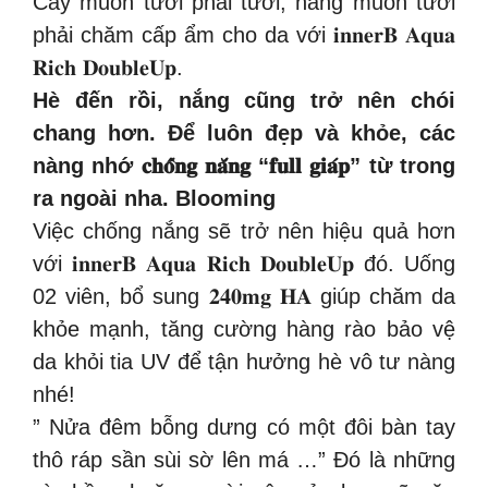
Cây muốn tươi phải tưới, nàng muốn tươi
phải chăm cấp ẩm cho da với 𝐢𝐧𝐧𝐞𝐫𝐁 𝐀𝐪𝐮𝐚
𝐑𝐢𝐜𝐡 𝐃𝐨𝐮𝐛𝐥𝐞𝐔𝐩.
Hè đến rồi, nắng cũng trở nên chói
chang hơn. Để luôn đẹp và khỏe, các
nàng nhớ 𝐜𝐡𝐨̂́𝐧𝐠 𝐧𝐚̆́𝐧𝐠 “𝐟𝐮𝐥𝐥 𝐠𝐢𝐚́𝐩” từ trong
ra ngoài nha. Blooming
Việc chống nắng sẽ trở nên hiệu quả hơn
với 𝐢𝐧𝐧𝐞𝐫𝐁 𝐀𝐪𝐮𝐚 𝐑𝐢𝐜𝐡 𝐃𝐨𝐮𝐛𝐥𝐞𝐔𝐩 đó. Uống
02 viên, bổ sung 𝟐𝟒𝟎𝐦𝐠 𝐇𝐀 giúp chăm da
khỏe mạnh, tăng cường hàng rào bảo vệ
da khỏi tia UV để tận hưởng hè vô tư nàng
nhé!
” Nửa đêm bỗng dưng có một đôi bàn tay
thô ráp sần sùi sờ lên má …” Đó là những