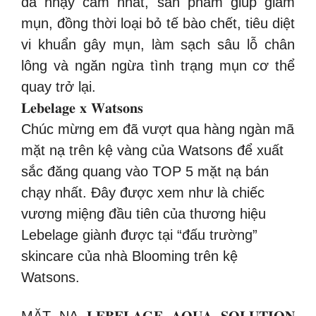
da nhạy cảm nhất, sản phẩm giúp giảm
mụn, đồng thời loại bỏ tế bào chết, tiêu diệt
vi khuẩn gây mụn, làm sạch sâu lỗ chân
lông và ngăn ngừa tình trạng mụn cơ thể
quay trở lại.
𝐋𝐞𝐛𝐞𝐥𝐚𝐠𝐞 𝐱 𝐖𝐚𝐭𝐬𝐨𝐧𝐬
Chúc mừng em đã vượt qua hàng ngàn mã
mặt nạ trên kệ vàng của Watsons để xuất
sắc đăng quang vào TOP 5 mặt nạ bán
chạy nhất. Đây được xem như là chiếc
vương miệng đầu tiên của thương hiệu
Lebelage giành được tại “đấu trường”
skincare của nhà Blooming trên kệ
Watsons.