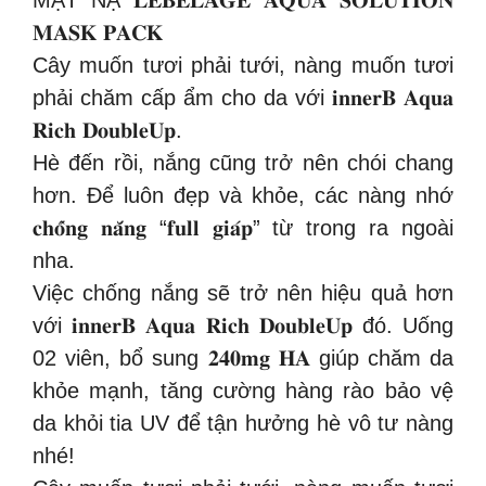
MẶT NẠ 𝐋𝐄𝐁𝐄𝐋𝐀𝐆𝐄 𝐀𝐐𝐔𝐀 𝐒𝐎𝐋𝐔𝐓𝐈𝐎𝐍
𝐌𝐀𝐒𝐊 𝐏𝐀𝐂𝐊
Cây muốn tươi phải tưới, nàng muốn tươi
phải chăm cấp ẩm cho da với 𝐢𝐧𝐧𝐞𝐫𝐁 𝐀𝐪𝐮𝐚
𝐑𝐢𝐜𝐡 𝐃𝐨𝐮𝐛𝐥𝐞𝐔𝐩.
Hè đến rồi, nắng cũng trở nên chói chang
hơn. Để luôn đẹp và khỏe, các nàng nhớ
𝐜𝐡𝐨̂́𝐧𝐠 𝐧𝐚̆́𝐧𝐠 “𝐟𝐮𝐥𝐥 𝐠𝐢𝐚́𝐩” từ trong ra ngoài
nha.
Việc chống nắng sẽ trở nên hiệu quả hơn
với 𝐢𝐧𝐧𝐞𝐫𝐁 𝐀𝐪𝐮𝐚 𝐑𝐢𝐜𝐡 𝐃𝐨𝐮𝐛𝐥𝐞𝐔𝐩 đó. Uống
02 viên, bổ sung 𝟐𝟒𝟎𝐦𝐠 𝐇𝐀 giúp chăm da
khỏe mạnh, tăng cường hàng rào bảo vệ
da khỏi tia UV để tận hưởng hè vô tư nàng
nhé!