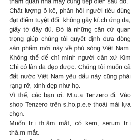
tham quan nhà máy cũng tiếp diễn sau đó.
Chất lượng ô kê, phản hồi người tiêu dùng
đạt điểm tuyệt đối, không gây kí.ch ứng da,
giấy tờ đầy đủ. Đó là những căn cứ quan
trọng giúp chúng tôi quyết định đưa dòng
sản phẩm mới này về phủ sóng Việt Nam.
Không thể để chỉ mình người dân xứ Kim
Chi có làn da đẹp được. Chúng tôi muốn cả
đất nước Việt Nam yêu dấu này cũng phải
rạng rỡ, xinh đẹp như họ.
Vì thế, các bạn ơi. M.u.a Tenzero đi. Vào
shop Tenzero trên s.ho.p.e.e thoải mái lựa
chọn.
Muốn tr.ị th.âm mắt, có kem, serum tr.ị
thâ.m mắt.