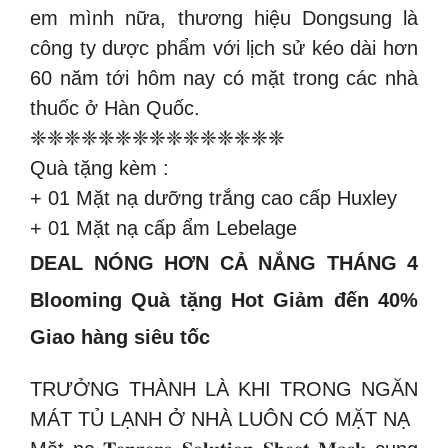
em mình nữa, thương hiệu Dongsung là
công ty dược phẩm với lịch sử kéo dài hơn
60 năm tới hôm nay có mặt trong các nhà
thuốc ở Hàn Quốc.
❈❈❈❈❈❈❈❈❈❈❈❈❈❈❈
Quà tặng kèm :
+ 01 Mặt nạ dưỡng trắng cao cấp Huxley
+ 01 Mặt nạ cấp ẩm Lebelage
DEAL NÓNG HƠN CẢ NẮNG THÁNG 4
Blooming Quà tặng Hot Giảm đến 40%
Giao hàng siêu tốc
TRƯỞNG THÀNH LÀ KHI TRONG NGĂN
MÁT TỦ LẠNH Ở NHÀ LUÔN CÓ MẶT NẠ