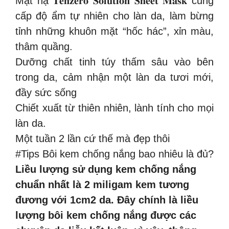
Mặt nạ 𝐓𝐞𝐧𝐳𝐞𝐫𝐨 𝐒𝐨𝐥𝐮𝐭𝐢𝐨𝐧 𝐒𝐡𝐞𝐞𝐭 𝐌𝐚𝐬𝐤 cung
cấp độ ẩm tự nhiên cho làn da, làm bừng
tỉnh những khuôn mặt “hốc hác”, xỉn màu,
thâm quầng.
Dưỡng chất tinh túy thấm sâu vào bên
trong da, cảm nhận một làn da tươi mới,
đầy sức sống
Chiết xuất từ thiên nhiên, lành tính cho mọi
làn da.
Một tuần 2 lần cứ thế mà đẹp thôi
#Tips Bôi kem chống nắng bao nhiêu là đủ?
Liều lượng sử dụng kem chống nắng
chuẩn nhất là 2 miligam kem tương
đương với 1cm2 da. Đây chính là liều
lượng bôi kem chống nắng được các