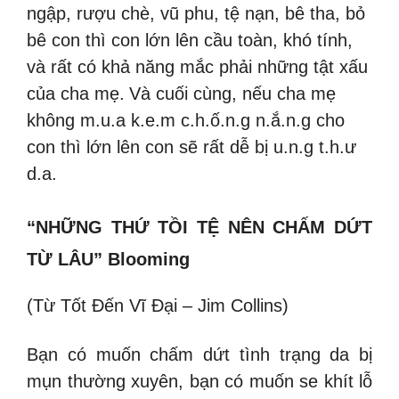
ngập, rượu chè, vũ phu, tệ nạn, bê tha, bỏ
bê con thì con lớn lên cầu toàn, khó tính,
và rất có khả năng mắc phải những tật xấu
của cha mẹ.
Và cuối cùng, nếu cha mẹ
không m.u.a k.e.m c.h.ố.n.g n.ắ.n.g cho
con thì lớn lên con sẽ rất dễ bị u.n.g t.h.ư
d.a.
“NHỮNG THỨ TỒI TỆ NÊN CHẤM DỨT
TỪ LÂU” Blooming
(Từ Tốt Đến Vĩ Đại – Jim Collins)
Bạn có muốn chấm dứt tình trạng da bị
mụn thường xuyên, bạn có muốn se khít lỗ