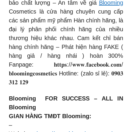
bảo chất lượng – An tâm về giá
Blooming
Cosmetics là cửa hàng chuyên cung cấp
các sản phẩm mỹ phẩm Hàn chính hãng, là
đại lý phân phối chính hãng của nhiều
thương hiệu khác nhau. Cam kết chỉ bán
hàng chính hãng – Phát hiện hàng FAKE (
hàng giả / hàng nhái ) hoàn 300%
Fanpage: 𝐡𝐭𝐭𝐩𝐬://𝐰𝐰𝐰.𝐟𝐚𝐜𝐞𝐛𝐨𝐨𝐤.𝐜𝐨𝐦/
𝐛𝐥𝐨𝐨𝐦𝐢𝐧𝐠𝐜𝐨𝐬𝐦𝐞𝐭𝐢𝐜𝐬 Hotline: (zalo sỉ lẻ): 𝟎𝟗𝟎𝟑
𝟑𝟏𝟐 𝟏𝟐𝟗
Blooming FOR SUCCESS – ALL IN
Blooming
GIAN HÀNG TMĐT Blooming:
–