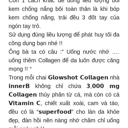
Còn 1 cách khác để đong liều lượng bôi
kem chống nắng bôi toàn thân là khi bóp
kem chống nắng, trải đều 3 đốt tay của
ngón tay trỏ.
Sử dụng đúng liều lượng để phát huy tối đa
công dụng bạn nhé !!
Ông bà ta có câu :” Uống nước nhớ ….
uống thêm Collagen để da luôn được căng
mọng !! “
Trong mỗi chai 𝗚𝗹𝗼𝘄𝘀𝗵𝗼𝘁 𝗖𝗼𝗹𝗹𝗮𝗴𝗲𝗻 nhà
𝗶𝗻𝗻𝗲𝗿𝗕 không chỉ chứa 𝟯,𝟬𝟬𝟬 𝗺𝗴
𝗖𝗼𝗹𝗹𝗮𝗴𝗲𝗻 thủy phân từ cá, mà còn có cả
𝗩𝗶𝘁𝗮𝗺𝗶𝗻 𝗖, chiết xuất xoài, cam và táo,
đều có là “𝘀𝘂𝗽𝗲𝗿𝗳𝗼𝗼𝗱” cho làn da khỏe
đẹp, đàn hồi nên nàng nhớ chăm chỉ uống