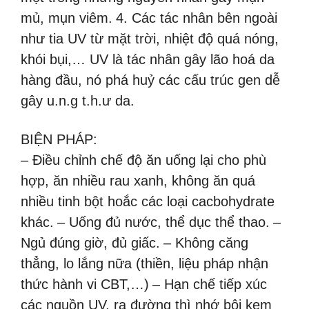
mủ, mụn viêm.
4. Các tác nhân bên ngoài
như tia UV từ mặt trời, nhiệt độ quá nóng,
khói bụi,… UV là tác nhân gây lão hoá da
hàng đầu, nó phá huỷ các cấu trúc gen dễ
gây u.n.g t.h.ư da.
BIỆN PHÁP:
– Điều chỉnh chế độ ăn uống lại cho phù
hợp, ăn nhiều rau xanh, không ăn quá
nhiều tinh bột hoắc các loại cacbohydrate
khác.
– Uống đủ nước, thể dục thể thao.
–
Ngủ đúng giờ, đủ giấc.
– Không căng
thẳng, lo lắng nữa (thiền, liệu pháp nhận
thức hành vi CBT,…)
– Hạn chế tiếp xúc
các nguồn UV, ra đường thì nhớ bôi kem