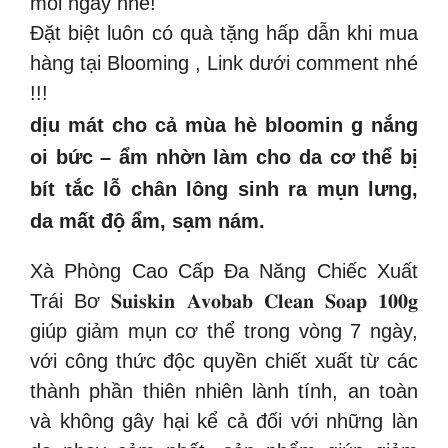
mỗi ngày nhé!
Đặt biệt luôn có quà tặng hấp dẫn khi mua
hàng tại Blooming , Link dưới comment nhé
!!!
dịu mát cho cả mùa hè bloomin g nắng
oi bức – ẩm nhờn làm cho da cơ thể bị
bít tắc lỗ chân lông sinh ra mụn lưng,
da mất độ ẩm, sạm nám.
Xà Phòng Cao Cấp Đa Năng Chiếc Xuất
Trái Bơ 𝐒𝐮𝐢𝐬𝐤𝐢𝐧 𝐀𝐯𝐨𝐛𝐚𝐛 𝐂𝐥𝐞𝐚𝐧 𝐒𝐨𝐚𝐩 𝟏𝟎𝟎𝐠
giúp giảm mụn cơ thể trong vòng 7 ngày,
với công thức độc quyền chiết xuất từ các
thành phần thiên nhiên lành tính, an toàn
và không gây hại kể cả đối với những làn