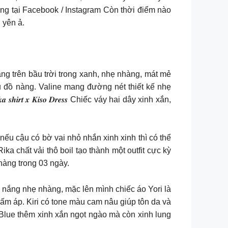
hàng tại Facebook / Instagram Còn thời điểm nào
 yên ả.
g trên bầu trời trong xanh, nhẹ nhàng, mát mẻ
ủ đồ nàng. Valine mang đường nét thiết kế nhẹ
𝒕 𝒙 𝑲𝒊𝒔𝒐 𝑫𝒓𝒆𝒔𝒔 Chiếc váy hai dây xinh xắn,
ếu cậu có bờ vai nhỏ nhắn xinh xinh thì có thể
ka chất vải thô boil tạo thành một outfit cực kỳ
nàng trong 03 ngày.
ia nắng nhẹ nhàng, mặc lên mình chiếc áo Yori là
 ấm áp. Kiri có tone màu cam nâu giúp tôn da và
Blue thêm xinh xắn ngọt ngào mà còn xinh lung