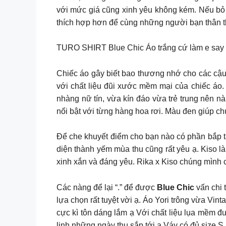
với mức giá cũng xinh yêu không kém. Nếu bỏ lỡ
thích hợp hơn để cùng những người bạn thân thi
TURO SHIRT Blue Chic Áo trắng cứ làm e say
Chiếc áo gây biết bao thương nhớ cho các cậu
với chất liệu đũi xước mềm mại của chiếc áo.
nhàng nữ tín, vừa kín đáo vừa trẻ trung nên nàng có 
nổi bật với từng hàng hoa rơi. Màu đen giúp c
Để che khuyết điểm cho bạn nào có phần bắp ta
diện thành yếm mùa thu cũng rất yêu ạ. Kiso là 
xinh xắn và đáng yêu. Rika x Kiso chúng mình c
Các nàng để lại “.” để được
Blue Chic
vấn chi 
lựa chọn rất tuyệt vời ạ. Áo Yori trông vừa Vi
cực kì tôn dáng lắm ạ Với chất liệu lụa mềm đ
linh những ngày thu sắp tới ạ Váy có đủ size S