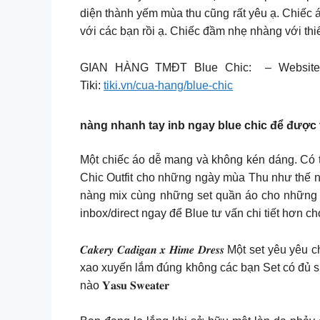
diện thành yếm mùa thu cũng rất yêu ạ. Chiếc 
với các bạn rồi ạ. Chiếc đầm nhẹ nhàng với th
GIAN HÀNG TMĐT Blue Chic: – Websit
Tiki:
tiki.vn/cua-hang/blue-chic
nàng nhanh tay inb ngay
blue chic
để được t
Một chiếc áo dễ mang và không kén dáng. Có 
Chic Outfit cho những ngày mùa Thu như thế 
nàng mix cùng những set quần áo cho những 
inbox/direct ngay để Blue tư vấn chi tiết hơn c
𝑪𝒂𝒌𝒆𝒓𝒚 𝑪𝒂𝒅𝒊𝒈𝒂𝒏 𝒙 𝑯𝒊𝒎𝒆 𝑫𝒓𝒆𝒔𝒔 
xao xuyến lắm đúng không các bạn Set có đủ si
nào 𝐘𝐚𝐬𝐮 𝐒𝐰𝐞𝐚𝐭𝐞𝐫