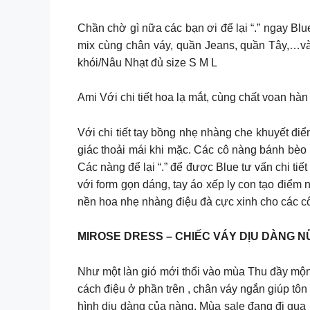
Chần chờ gì nữa các bạn ơi để lại “.” ngay Bl
mix cùng chân váy, quần Jeans, quần Tây,…và
khói/Nâu Nhạt đủ size S M L
Ami Với chi tiết hoa lạ mắt, cùng chất voan hà
Với chi tiết tay bồng nhẹ nhàng che khuyết đi
giác thoải mái khi mặc. Các cô nàng bánh bèo 
Các nàng để lại “.” để được Blue tư vấn chi tiết hơn nh
với form gọn dáng, tay áo xếp ly con tạo đ
nền hoa nhẹ nhàng điệu đà cực xinh cho các c
MIROSE DRESS – CHIẾC VÁY DỊU DÀNG N
Như một làn gió mới thổi vào mùa Thu đầy mộng
cách điệu ở phần trên , chân váy ngắn giúp tô
hình dịu dàng của nàng. Mùa sale đang đi qua 