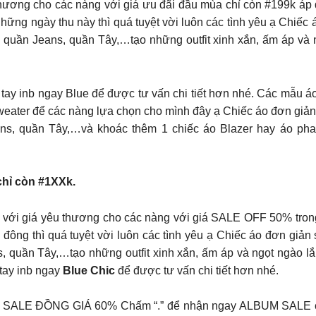
 thương cho các nàng với giá ưu đãi đầu mùa chỉ còn #199k áp
những ngày thu này thì quá tuyệt vời luôn các tình yêu ạ Chiế
, quần Jeans, quần Tây,…tạo những outfit xinh xắn, ấm áp và
ay inb ngay Blue để được tư vấn chi tiết hơn nhé. Các mẫu áo
weater để các nàng lựa chọn cho mình đây ạ Chiếc áo đơn giản
ans, quần Tây,…và khoác thêm 1 chiếc áo Blazer hay áo ph
chỉ còn #1XXk.
ếc áo len với giá yêu thương cho các nàng với giá SALE OFF 50% tro
đông thì quá tuyệt vời luôn các tình yêu ạ Chiếc áo đơn giản
s, quần Tây,…tạo những outfit xinh xắn, ấm áp và ngọt ngào 
tay inb ngay
Blue Chic
để được tư vấn chi tiết hơn nhé.
𝐏 𝐓𝐎 𝟔𝟎% SALE ĐỒNG GIÁ 60% Chấm “.” để nhận ngay ALBUM SAL