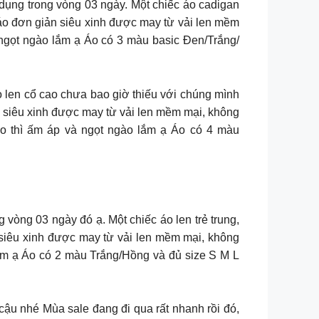
 dụng trong vòng 03 ngày. Một chiếc áo cadigan
c áo đơn giản siêu xinh được may từ vải len mềm
 ngọt ngào lắm ạ Áo có 3 màu basic Đen/Trắng/
 len cổ cao chưa bao giờ thiếu với chúng mình
 siêu xinh được may từ vải len mềm mại, không
ao thì ấm áp và ngọt ngào lắm ạ Áo có 4 màu
ng vòng 03 ngày đó ạ. Một chiếc áo len trẻ trung,
 siêu xinh được may từ vải len mềm mại, không
lắm ạ Áo có 2 màu Trắng/Hồng và đủ size S M L
E cậu nhé Mùa sale đang đi qua rất nhanh rồi đó,