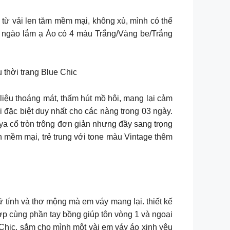
 từ vải len tăm mềm mại, không xù, mình có thể
t ngào lắm ạ Áo có 4 màu Trắng/Vàng be/Trắng
 thời trang Blue Chic
liệu thoáng mát, thấm hút mồ hôi, mang lại cảm
 đặc biệt duy nhất cho các nàng trong 03 ngày.
yoya cổ tròn trông đơn giản nhưng đầy sang trọng
i voan mềm mại, trẻ trung với tone màu Vintage thêm
 tính và thơ mộng mà em váy mang lại. thiết kế
ợp cùng phần tay bồng giúp tôn vòng 1 và ngoại
Chic, sắm cho mình một vài em váy áo xinh yêu