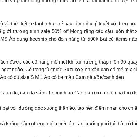
cảm và phải mang những chiếc áo len. Chất vải luôn được Bl
và thời tiết se lạnh như thế này còn điều gì tuyệt vời hơn nữa đ
hế giới trương trình sale 50% off Mong rằng các cậu luôn thật xinh 
TED ITEMS Áp dụng freeship cho đơn hàng từ 500k Bất cứ items nà
là phong cách được các cô nàng mê mệt khi xu hướng thập niên 90 qu
ngọt ngào. Có trong tủ chiếc Suzuko xinh xắn bạn có thể mix 
n Áo có đủ size S M L Áo có ba màu Cam nâu/Be/xanh đen
 lạnh thật lạnh đó, cậu đã sắm cho mình áo Cadigan mới đón mùa th
bật với đường dọc xuống thân áo, tạo nên điểm nhấn cho chiếc á
à không sắm những một chiếc áo Tani xuống phố thì thật có lỗi v