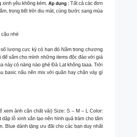
 yêu không kém. 𝗔́𝗽 𝗱𝘂̣𝗻𝗴 : Tất cả các đơn
m, trong tiết trời dịu mát, cùng bước sang mùa
 cho cậu nhé
ới số lượng cực kỳ có hạn đó Nằm trong chương
ội để sắm cho mình những items độc đáo với giá
ùa này có nàng nào ghé Đà Lạt không taaa. Trời
àu basic nâu nên mix với quần hay chân váy gì
ể xem ảnh cận chất vải) Size: S – M – L Color:
t dập lỗ xinh xắn tạo nên hình quả trám cho tấm
nh xắn. Blue dành tặng ưu đãi cho các bạn duy nhất