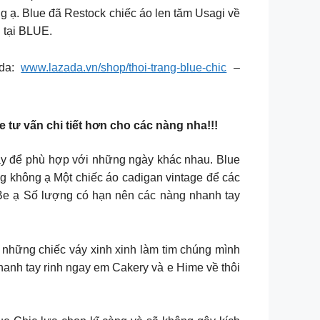
 ạ. Blue đã Restock chiếc áo len tăm Usagi về
g tại BLUE.
da:
www.lazada.vn/shop/thoi-trang-blue-chic
–
e tư vấn chi tiết hơn cho các nàng nha!!!
áy để phù hợp với những ngày khác nhau. Blue
 không ạ Một chiếc áo cadigan vintage để các
Be ạ Số lượng có hạn nên các nàng nhanh tay
ix cùng những chiếc váy xinh xinh làm tim chúng mình
anh tay rinh ngay em Cakery và e Hime về thôi