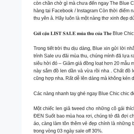
còn chần chờ gì mà chưa đến ngay The Blue Chic,
hàng tại Facebook / Instagram Còn thời điểm n
thu yên ả. Hãy luôn là một nàng thơ xinh đẹp d
𝐆𝐮̛̉𝐢 𝐜𝐚̣̂𝐮 𝐋𝐈𝐒𝐓 𝐒𝐀𝐋𝐄 𝐦𝐮̀𝐚 𝐭𝐡𝐮 𝐜𝐮̉𝐚 𝐓𝐡
Trong tiết trời thu dịu dàng, Blue xin gửi lờ
trình Sale ưu đãi mùa thu, chúng mình đã lựa 
siêu hời đó – Giảm giá đồng loạt hơn 20 mẫu m
này sắm đồ len dần và vừa rồi nha . Chất đồ 
cũng hợp nha. Rất dễ lên dáng mà không kén 
Các nàng nhanh tay ghé ngay Blue Chic chic đ
Một chiếc len giả tweed cho những cô gái thíc
ĐEN Suốt bao mùa hoa rơi, chúng tớ đã đợi chơ
áo, càng làm tôn thêm vẻ đẹp chính là những 
trong vòng 03 ngày sale off 30%.