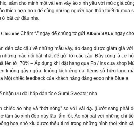
 sắm cho mình một vài em váy áo xinh yêu với mức giá cũng xinh
ào thích hợp hơn để cùng những người bạn thân thiết đi mua sắ
ù ở bất cứ đâu nha
𝐞 Blue Chic 𝐂𝐡𝐢𝐜 𝐧𝐡𝐞́ Chấm “.” ngay để chúng tớ gửi 𝗔𝗹𝗯𝘂𝗺 𝗦𝗔𝗟𝗘 ngay
i nhắn đến các cậu về những mẫu váy, áo đang được giảm giá v
ra những mẫu nổi bật nhất để gửi tới các cậu. Đây cũng là cơ h
ã lên tới 70% – Áp dụng khi đặt hàng qua Fb / Ins của shop M
len không gây ngứa, không kích ứng da. Items sở hữu tone m
da Một chiếc feedback của khách hàng đáng eooo nhà Blue ạ
ể nhận ưu đãi hấp dẫn từ e Sumi Sweater nha
h chiếc áo nhẹ và “bớt nóng” so với vải dạ. (Lướt sang phải đ
̀ tấm áo xinh đẹp này lâu lắm rồi. Áo nổi bật với những chi tiế
bông hoa nhỏ xíu được thêu tỉ mỉ trong những hình thoi xi