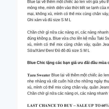
Blue lại về thêm một chiếc áo len với giá yêu
mỏng nhẹ, mình diện vào thời tiết se lạnh của 
mại, không xù, mình có thể mix cùng chân váy
Ghi xám và đủ size S M L
Chần chờ gì nữa các nàng ơi, các nàng nhanh t
đúng không ạ. Blue vừa cho lên kệ mẫu Taki S
xù, mình có thể mix cùng chân váy, quần Je
Sữa/Xám/ Đen/ Đỏ đô đủ size S M L
Blue Chic tặng các bạn giá ưu đãi đầu mùa 
𝐓𝐚𝐳𝐮 𝐒𝐰𝐞𝐚𝐭𝐞𝐫 Blue lại về thêm một chi
nhẹ nhàng và rất cuốn hút cho những ngày thu 
xù, mình có thể mix cùng chân váy, quần Jean
Chần chờ gì nữa các nàng ơi, các nàng nhanh 
𝐋𝐀𝐒𝐓 𝐂𝐇𝐀𝐍𝐂𝐄 𝐓𝐎 𝐁𝐔𝐘 – 𝐒𝐀𝐋𝐄 𝐔