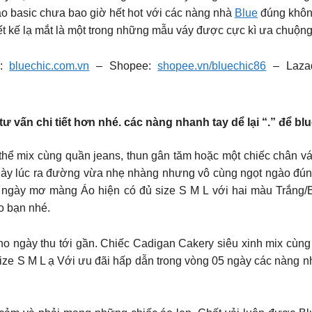
áo basic chưa bao giờ hết hot với các nàng nhà
Blue
đúng không
iết kế lạ mắt là một trong những mẫu váy được cực kì ưa chuộn
e:
bluechic.com.vn
– Shopee:
shopee.vn/bluechic86
– Laza
ư vấn chi tiết hơn nhé. các nàng nhanh tay dể lại “.” để blu
thể mix cùng quần jeans, thun gân tăm hoặc một chiếc chân v
này lúc ra đường vừa nhẹ nhàng nhưng vô cùng ngọt ngào đúng
ngày mơ màng Áo hiện có đủ size S M L với hai màu Trắng/
ho bạn nhé.
Một set yêu yêu cho ngày thu tới gần. Chiếc Cadigan Cakery siêu xinh m
ze S M L ạ Với ưu đãi hấp dẫn trong vòng 05 ngày các nàng nh