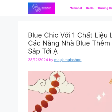
Skip
*Moinhat
Deals
Thương H
to
content
Blue Chic Với 1 Chất Liệ
Các Nàng Nhà Blue Thêm 
Sắp Tới Ạ
28/12/2024
by
magiamgiashop