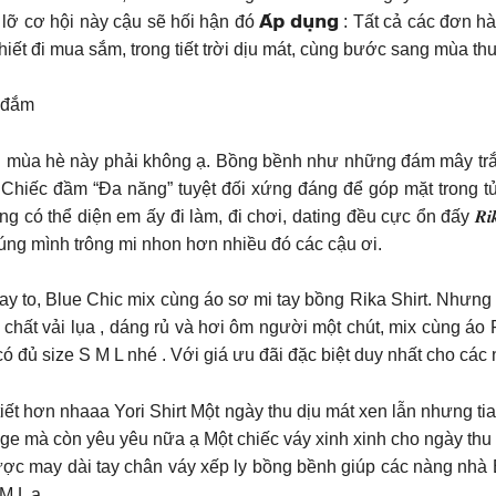
 cơ hội này cậu sẽ hối hận đó 𝗔́𝗽 𝗱𝘂̣𝗻𝗴 : Tất cả các đơn 
ết đi mua sắm, trong tiết trời dịu mát, cùng bước sang mùa thu
 đắm
 mùa hè này phải không ạ. Bồng bềnh như những đám mây trắn
 Chiếc đầm “Đa năng” tuyệt đối xứng đáng để góp mặt trong t
thể diện em ấy đi làm, đi chơi, dating đều cực ổn đấy 𝑹𝒊𝒌𝒂 𝒔𝒉𝒊𝒓
húng mình trông mi nhon hơn nhiều đó các cậu ơi.
y to, Blue Chic mix cùng áo sơ mi tay bồng Rika Shirt. Nhưng n
chất vải lụa , dáng rủ và hơi ôm người một chút, mix cùng áo Ri
ó đủ size S M L nhé . Với giá ưu đãi đặc biệt duy nhất cho các 
tiết hơn nhaaa Yori Shirt Một ngày thu dịu mát xen lẫn nhưng t
ntage mà còn yêu yêu nữa ạ Một chiếc váy xinh xinh cho ngày thu
ược may dài tay chân váy xếp ly bồng bềnh giúp các nàng nhà 
 M L ạ