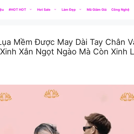
iệu
#HOT HOT
Hot Sale
Làm Đẹp
Mã Giảm Giá
Công Nghệ
u Lụa Mềm Được May Dài Tay Chân 
Xinh Xắn Ngọt Ngào Mà Còn Xinh 