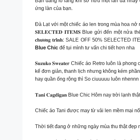
Bạn đang lo lắng khi sở hữu một làn da nhảy 
ứng làn của bạn.
Đà Lạt với một chiếc áo len trong mùa hoa nở rộ 
𝐒𝐄𝐋𝐄𝐂𝐓𝐄𝐃 𝐈𝐓𝐄𝐌𝐒 Blue gửi đến một nửa t
𝐜𝐡𝐮̛𝐨̛𝐧𝐠 𝐭𝐫𝐢̀𝐧𝐡: SALE OFF 50% SELEC
Blue Chic
để tụi mình tư vấn chi tiết hơn nha
𝐒𝐮𝐳𝐮𝐤𝐨 𝐒𝐰𝐞𝐚𝐭𝐞𝐫 Chiếc áo Retro luôn 
kế đơn giản, thanh lịch nhưng không kém phần 
hay quần ống rộng thì So ciuuuuu luôn nhenn
𝐓𝐚𝐧𝐢 𝐂𝐚𝐠𝐝𝐢𝐠𝐚𝐧 Blue Chic Hôm nay trời
Chiếc áo Tani được may từ vải len mềm mại nổi 
Thời tiết đang ở những ngày mùa thu thật đẹp m