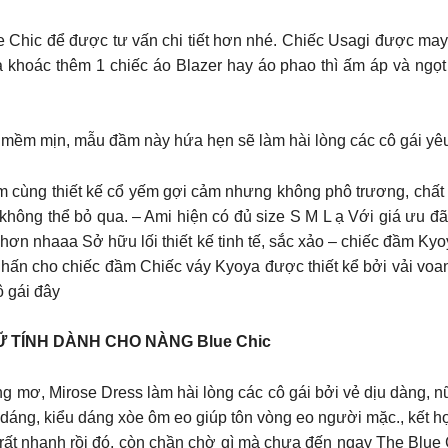
ue Chic để được tư vấn chi tiết hơn nhé. Chiếc Usagi được may
 khoác thêm 1 chiếc áo Blazer hay áo phao thì ấm áp và ngọ
n mềm mịn, mẫu đầm này hứa hẹn sẽ làm hài lòng các cô gái yêu
ểm cùng thiết kế cổ yếm gợi cảm nhưng không phô trương, chất 
không thể bỏ qua. – Ami hiện có đủ size S M L ạ Với giá ưu đãi
aaa Sở hữu lối thiết kế tinh tế, sắc xảo – chiếc đầm K
iểm nhấn cho chiếc đầm Chiếc váy Kyoya được thiết kể bởi vả
ô gái đây
Ữ TÍNH DÀNH CHO NÀNG Blue Chic
 mơ, Mirose Dress làm hài lòng các cô gái bởi vẻ dịu dàng, nữ
n dáng, kiểu dáng xòe ôm eo giúp tôn vòng eo người mặc., kết h
rất nhanh rồi đó, còn chần chờ gì mà chưa đến ngay The Blue 