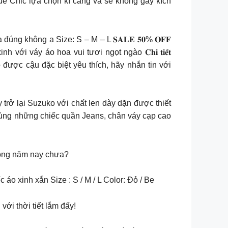
ue Chic lựa chọn kĩ càng và sẽ không gây kích
úng không ạ Size: S – M – L 𝐒𝐀𝐋𝐄 𝟓𝟎% 𝐎𝐅𝐅
với váy áo hoa vui tươi ngọt ngào 𝐂𝐡𝐢 𝐭𝐢𝐞̂́𝐭
o được cậu đặc biệt yêu thích, hãy nhắn tin với
ay trở lại Suzuko với chất len dày dặn được thiết
cùng những chiếc quần Jeans, chân váy cạp cao
u đông năm nay chưa?
o xinh xắn Size : S / M / L Color: Đỏ / Be
ới thời tiết lắm đấy!