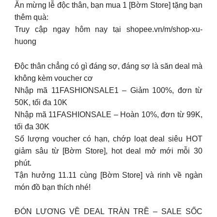
Ăn mừng lễ độc thân, bạn mua 1 [Bờm Store] tặng bạn
thêm quà:
Truy cập ngay hôm nay tại shopee.vn/m/shop-xu-
huong
Độc thân chẳng có gì đáng sợ, đáng sợ là săn deal mà
không kèm voucher cơ
Nhập mã 11FASHIONSALE1 – Giảm 100%, đơn từ
50K, tối đa 10K
Nhập mã 11FASHIONSALE – Hoàn 10%, đơn từ 99K,
tối đa 30K
Số lượng voucher có hạn, chớp loạt deal siêu HOT
giảm sâu từ [Bờm Store], hot deal mở mới mỗi 30
phút.
Tận hưởng 11.11 cùng [Bờm Store] và rinh về ngàn
món đồ bạn thích nhé!
ĐÓN LƯƠNG VỀ DEAL TRÀN TRỀ – SALE SỐC