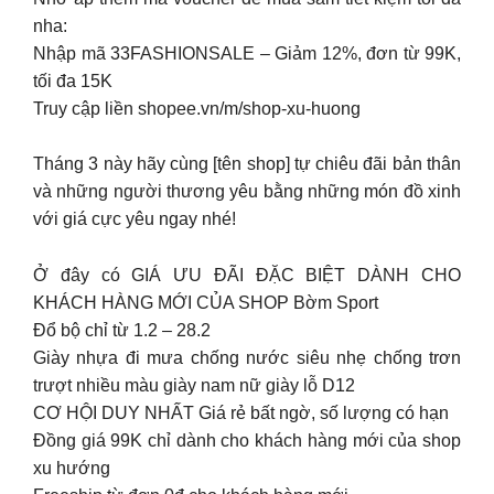
nha:
Nhập mã 33FASHIONSALE – Giảm 12%, đơn từ 99K,
tối đa 15K
Truy cập liền shopee.vn/m/shop-xu-huong
Tháng 3 này hãy cùng [tên shop] tự chiêu đãi bản thân
và những người thương yêu bằng những món đồ xinh
với giá cực yêu ngay nhé!
Ở đây có GIÁ ƯU ĐÃI ĐẶC BIỆT DÀNH CHO
KHÁCH HÀNG MỚI CỦA SHOP Bờm Sport
Đổ bộ chỉ từ 1.2 – 28.2
Giày nhựa đi mưa chống nước siêu nhẹ chống trơn
trượt nhiều màu giày nam nữ giày lỗ D12
CƠ HỘI DUY NHẤT Giá rẻ bất ngờ, số lượng có hạn
Đồng giá 99K chỉ dành cho khách hàng mới của shop
xu hướng