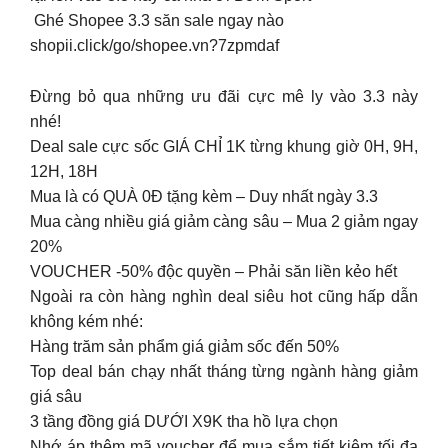
️ Ghé Shopee 3.3 săn sale ngay nào
shopii.click/go/shopee.vn?7zpmdaf
Đừng bỏ qua những ưu đãi cực mê ly vào 3.3 này
nhé!
Deal sale cực sốc GIÁ CHỈ 1K từng khung giờ 0H, 9H,
12H, 18H
Mua là có QUÀ 0Đ tặng kèm – Duy nhất ngày 3.3
Mua càng nhiều giá giảm càng sâu – Mua 2 giảm ngay
20%
VOUCHER -50% độc quyền – Phải săn liền kẻo hết
️Ngoài ra còn hàng nghìn deal siêu hot cũng hấp dẫn
không kém nhé:
Hàng trăm sản phẩm giá giảm sốc đến 50%
Top deal bán chạy nhất tháng từng ngành hàng giảm
giá sâu
3 tầng đồng giá DƯỚI X9K tha hồ lựa chọn
Nhớ áp thêm mã voucher để mua sắm tiết kiệm tối đa