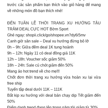
trước các sản phẩm bạn thích vào giỏ hàng để mang
về những món đồ bạn thích nhé!
ĐẾN TUẦN LỄ THỜI TRANG XU HƯỚNG TẬU
TRĂM DEAL CỰC HOT Bờm Sport
Ghé ngay: shopii.click/go/shopee.vn?dy6i5mv ️
Canh giờ săn sale – Deal xu hướng đừng bỏ lỡ
0h – 9h: Giữa đêm deal 1K tung hoành
9h – 12h: Ngày 11 có deal đồng giá 11K
12h – 18h: Voucher sốc giảm 50%
18h – 24h: Sale cú chót giảm đến 50%
Mang áo hot trend về cho mẹ!!!
Chốt đơn thời trang xu hướng vừa hoàn xu lại vừa
free ship
Tuyển tập deal dưới 11K – 111K
Bắt kịp xu hướng với deal bán chạy dịp Tết giảm đến
50%
Điểm danh trend đang lên trong năm tới giảm từ 30%