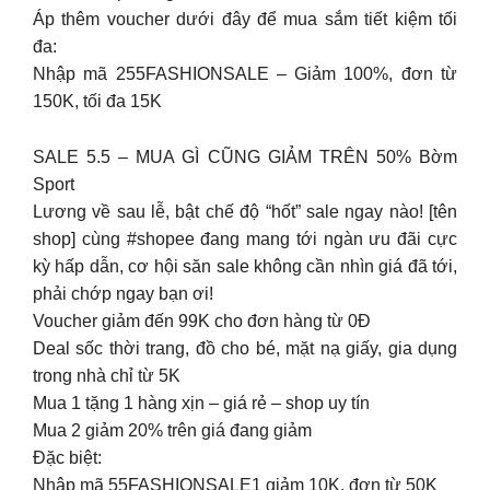
Áp thêm voucher dưới đây để mua sắm tiết kiệm tối
đa:
Nhập mã 255FASHIONSALE – Giảm 100%, đơn từ
150K, tối đa 15K
SALE 5.5 – MUA GÌ CŨNG GIẢM TRÊN 50% Bờm
Sport
Lương về sau lễ, bật chế độ “hốt” sale ngay nào! [tên
shop] cùng #shopee đang mang tới ngàn ưu đãi cực
kỳ hấp dẫn, cơ hội săn sale không cần nhìn giá đã tới,
phải chớp ngay bạn ơi!
Voucher giảm đến 99K cho đơn hàng từ 0Đ
Deal sốc thời trang, đồ cho bé, mặt nạ giấy, gia dụng
trong nhà chỉ từ 5K
Mua 1 tặng 1 hàng xịn – giá rẻ – shop uy tín
Mua 2 giảm 20% trên giá đang giảm
Đặc biệt:
Nhập mã 55FASHIONSALE1 giảm 10K, đơn từ 50K