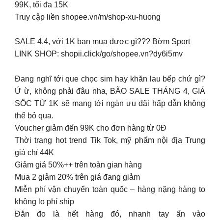
99K, tối đa 15K
Truy cập liền shopee.vn/m/shop-xu-huong
SALE 4.4, với 1K bạn mua được gì??? Bờm Sport
LINK SHOP: shopii.click/go/shopee.vn?dy6i5mv
Đang nghĩ tới que chọc sim hay khăn lau bếp chứ gì?
Ứ ừ, không phải đâu nha, BÃO SALE THÁNG 4, GIÁ
SỐC TỪ 1K sẽ mang tới ngàn ưu đãi hấp dẫn không
thể bỏ qua.
Voucher giảm đến 99K cho đơn hàng từ 0Đ
Thời trang hot trend Tik Tok, mỹ phẩm nội địa Trung
giá chỉ 44K
Giảm giá 50%++ trên toàn gian hàng
Mua 2 giảm 20% trên giá đang giảm
Miễn phí vận chuyển toàn quốc – hàng nặng hàng to
không lo phí ship
Đắn đo là hết hàng đó, nhanh tay ấn vào