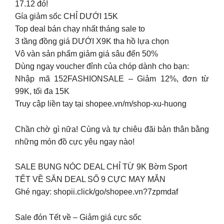
17.12 đó!
Gía giảm sốc CHỈ DƯỚI 15K
Top deal bán chạy nhất tháng sale to
3 tầng đồng giá DƯỚI X9K tha hồ lựa chọn
Vô vàn sản phẩm giảm giá sâu đến 50%
Dùng ngay voucher đỉnh của chóp dành cho bạn:
Nhập mã 152FASHIONSALE – Giảm 12%, đơn từ
99K, tối đa 15K
Truy cập liền tay tại shopee.vn/m/shop-xu-huong
Chần chờ gì nữa! Cùng và tự chiêu đãi bản thân bằng
những món đồ cực yêu ngay nào!
SALE BUNG NÓC DEAL CHỈ TỪ 9K Bờm Sport
TẾT VỀ SĂN DEAL SỐ 9 CỰC MAY MẮN
Ghé ngay: shopii.click/go/shopee.vn?7zpmdaf
️Sale đón Tết về – Giảm giá cực sốc