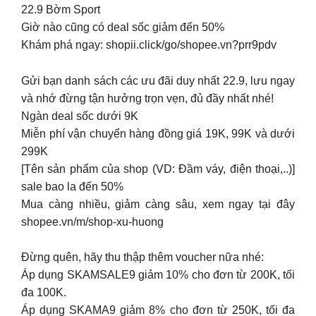
22.9 Bờm Sport
Giờ nào cũng có deal sốc giảm đến 50%
Khám phá ngay: shopii.click/go/shopee.vn?prr9pdv
Gửi bạn danh sách các ưu đãi duy nhất 22.9, lưu ngay
và nhớ đừng tận hưởng trọn vẹn, đủ đầy nhất nhé!
Ngàn deal sốc dưới 9K
Miễn phí vận chuyển hàng đồng giá 19K, 99K và dưới
299K
[Tên sản phẩm của shop (VD: Đầm váy, điện thoại,..)]
sale bao la đến 50%
Mua càng nhiều, giảm càng sâu, xem ngay tại đây
shopee.vn/m/shop-xu-huong
Đừng quên, hãy thu thập thêm voucher nữa nhé:
Áp dụng SKAMSALE9 giảm 10% cho đơn từ 200K, tối
đa 100K.
Áp dụng SKAMA9 giảm 8% cho đơn từ 250K, tối đa