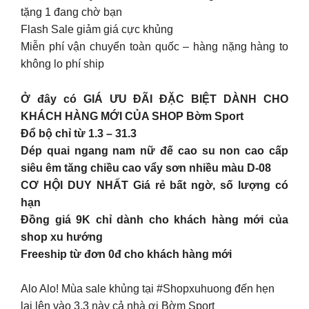
tặng 1 đang chờ bạn
Flash Sale giảm giá cực khủng
Miễn phí vận chuyển toàn quốc – hàng nặng hàng to
không lo phí ship
Ở đây có GIÁ ƯU ĐÃI ĐẶC BIỆT DÀNH CHO
KHÁCH HÀNG MỚI CỦA SHOP Bờm Sport
Đổ bộ chỉ từ 1.3 – 31.3
Dép quai ngang nam nữ đế cao su non cao cấp
siêu êm tăng chiều cao vẩy sơn nhiều màu D-08
CƠ HỘI DUY NHẤT Giá rẻ bất ngờ, số lượng có
hạn
Đồng giá 9K chỉ dành cho khách hàng mới của
shop xu hướng
Freeship từ đơn 0đ cho khách hàng mới
Alo Alo! Mùa sale khủng tại #Shopxuhuong đến hẹn
lại lên vào 3.3 này cả nhà ơi Bờm Sport