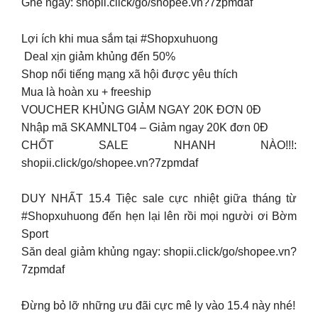
️Ghé ngay: shopii.click/go/shopee.vn?7zpmdaf
Lợi ích khi mua sắm tại #Shopxuhuong
️ Deal xịn giảm khủng đến 50%
Shop nổi tiếng mạng xã hội được yêu thích
Mua là hoàn xu + freeship
️VOUCHER KHỦNG GIẢM NGAY 20K ĐƠN 0Đ️
Nhập mã SKAMNLT04 – Giảm ngay 20K đơn 0Đ
CHỐT SALE NHANH NÀO!!!:
shopii.click/go/shopee.vn?7zpmdaf
DUY NHẤT 15.4 Tiệc sale cực nhiệt giữa tháng từ
#Shopxuhuong đến hẹn lại lên rồi mọi người ơi Bờm
Sport
Săn deal giảm khủng ngay: shopii.click/go/shopee.vn?
7zpmdaf
Đừng bỏ lỡ những ưu đãi cực mê ly vào 15.4 này nhé!