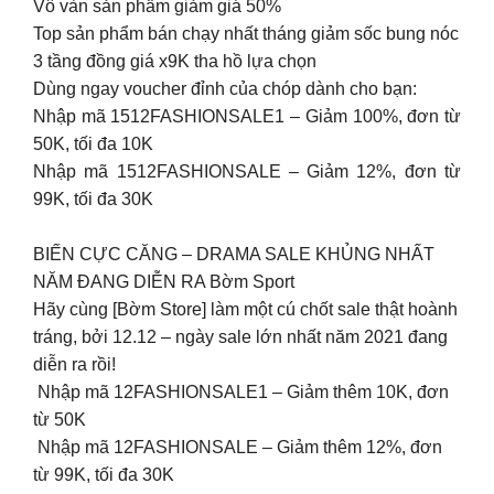
Vô vàn sản phẩm giảm giá 50%
Top sản phẩm bán chạy nhất tháng giảm sốc bung nóc
3 tầng đồng giá x9K tha hồ lựa chọn
Dùng ngay voucher đỉnh của chóp dành cho bạn:
Nhập mã 1512FASHIONSALE1 – Giảm 100%, đơn từ
50K, tối đa 10K
Nhập mã 1512FASHIONSALE – Giảm 12%, đơn từ
99K, tối đa 30K
BIẾN CỰC CĂNG – DRAMA SALE KHỦNG NHẤT
NĂM ĐANG DIỄN RA Bờm Sport
Hãy cùng [Bờm Store] làm một cú chốt sale thật hoành
tráng, bởi 12.12 – ngày sale lớn nhất năm 2021 đang
diễn ra rồi!
️ Nhập mã 12FASHIONSALE1 – Giảm thêm 10K, đơn
từ 50K
️ Nhập mã 12FASHIONSALE – Giảm thêm 12%, đơn
từ 99K, tối đa 30K