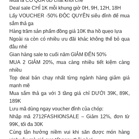
Mua là CÓ QUÀ 0Đ chất khỏi chê
Deal sale CHỈ 1K mỗi khung giờ 0H, 9H, 12H, 18H
Lấy VOUCHER -50% ĐỘC QUYỀN siêu đỉnh để mua
sắm thả ga
Hàng trăm sản phẩm đồng giá 10K tha hồ quẹo lựa
Ngoài ra còn có nhiều ưu đãi khác không thể bỏ qua
đâu nhé
Gian hàng sale to cuối năm GIẢM ĐẾN 50%
MUA 2 GIẢM 20%, mua càng nhiều tiết kiệm càng
nhiều
Top deal bán chạy nhất từng ngành hàng giảm giá
mạnh mẽ
Mua sắm thả ga với 3 tầng giá chỉ DƯỚI 39K, 89K,
189K
Lưu mã dùng ngay voucher đỉnh của chóp:
Nhập mã 2712FASHIONSALE – Giảm 12%, đơn từ
99K, tối đa 30K
Cùng tận hưởng niềm vui khi săn được món hàng