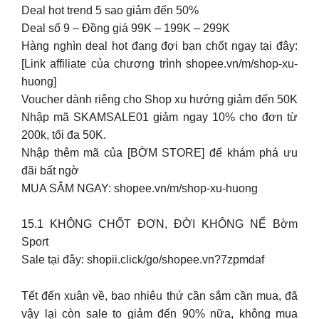
Deal hot trend 5 sao giảm đến 50%
Deal số 9 – Đồng giá 99K – 199K – 299K
Hàng nghìn deal hot đang đợi bạn chốt ngay tại đây:
[Link affiliate của chương trình shopee.vn/m/shop-xu-
huong]
Voucher dành riêng cho Shop xu hướng giảm đến 50K
Nhập mã SKAMSALE01 giảm ngay 10% cho đơn từ
200k, tối đa 50K.
Nhập thêm mã của [BỜM STORE] để khám phá ưu
đãi bất ngờ
MUA SẮM NGAY: shopee.vn/m/shop-xu-huong
15.1 KHÔNG CHỐT ĐƠN, ĐỜI KHÔNG NỂ Bờm
Sport
Sale tại đây: shopii.click/go/shopee.vn?7zpmdaf
Tết đến xuân về, bao nhiêu thứ cần sắm cần mua, đã
vậy lại còn sale to giảm đến 90% nữa, không mua