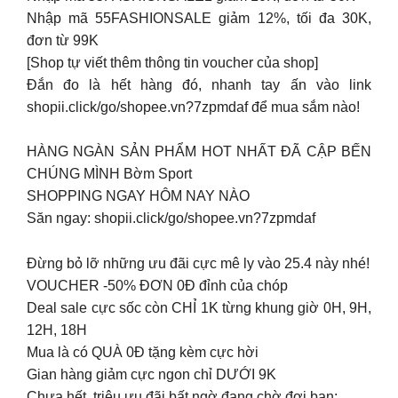
Nhập mã 55FASHIONSALE giảm 12%, tối đa 30K,
đơn từ 99K
[Shop tự viết thêm thông tin voucher của shop]
Đắn đo là hết hàng đó, nhanh tay ấn vào link
shopii.click/go/shopee.vn?7zpmdaf để mua sắm nào!
HÀNG NGÀN SẢN PHẨM HOT NHẤT ĐÃ CẬP BẾN
CHÚNG MÌNH Bờm Sport
SHOPPING NGAY HÔM NAY NÀO
Săn ngay: shopii.click/go/shopee.vn?7zpmdaf
Đừng bỏ lỡ những ưu đãi cực mê ly vào 25.4 này nhé!
VOUCHER -50% ĐƠN 0Đ đỉnh của chóp
Deal sale cực sốc còn CHỈ 1K từng khung giờ 0H, 9H,
12H, 18H
Mua là có QUÀ 0Đ tặng kèm cực hời
Gian hàng giảm cực ngon chỉ DƯỚI 9K
Chưa hết, triệu ưu đãi bất ngờ đang chờ đợi bạn: