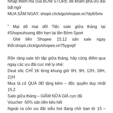
Nhập thêm mã của BỜM STORE để khám phá ưu đãi
bất ngờ
MUA SẮM NGAY: shopii.click/go/shopee.vn?dy6i5mv
” Mại dô mại dô! Tiệc sale giữa tháng tại
#Shopxuhuong đến hẹn lại lên Bờm Sport
️ Ghé liền Shopee 15.12 săn sale ngay
thôi:shopii.click/go/shopee.vn?5ygvqif
Rộn ràng sale tới tấp giữa tháng, hãy cùng điểm qua
ngay các ưu đãi cực mê ly nhé:
Deal sốc CHỈ 1K từng khung giờ 0H, 9H, 12H, 18H,
21H
Mua là có QUÀ 0Đ tặng kèm – độc quyền duy nhất
15.2
Sale giữa tháng – GIẢM NỬA GIÁ cực đã
Voucher -50% săn liền kẻo hết
Ngoài ra còn ưu đãi siêu hot đang chờ bạn từ 15 –