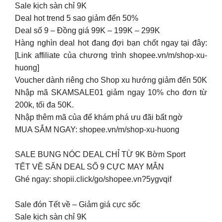
Sale kịch sàn chỉ 9K
Deal hot trend 5 sao giảm đến 50%
Deal số 9 – Đồng giá 99K – 199K – 299K
Hàng nghìn deal hot đang đợi bạn chốt ngay tại đây:
[Link affiliate của chương trình shopee.vn/m/shop-xu-
huong]
Voucher dành riêng cho Shop xu hướng giảm đến 50K
Nhập mã SKAMSALE01 giảm ngay 10% cho đơn từ
200k, tối đa 50K.
Nhập thêm mã của để khám phá ưu đãi bất ngờ
MUA SẮM NGAY: shopee.vn/m/shop-xu-huong
SALE BUNG NÓC DEAL CHỈ TỪ 9K Bờm Sport
TẾT VỀ SĂN DEAL SỐ 9 CỰC MAY MẮN
Ghé ngay: shopii.click/go/shopee.vn?5ygvqif
️Sale đón Tết về – Giảm giá cực sốc
Sale kịch sàn chỉ 9K