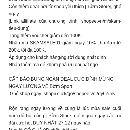
Còn thêm deal hời từ shop yêu thích [ Bờm Store], ghé
ngay
[Link affiliate của chương trình: shopee.vn/m/skam-
tieu-dung]
Tặng thêm voucher giảm đến 100K
Nhập mã SKAMSALE01 giảm ngay 10% cho đơn từ
200k, tối đa 100K.
Áp dụng cho khách hàng/người dùng nhất định
Nhập thêm mã để khám phá ưu đãi bất ngờ
CẤP BÁO BUNG NGÀN DEAL CỰC ĐỈNH MỪNG
NGÀY LƯƠNG VỀ Bờm Sport
️ Ghé shop ngay: shopii.click/go/shopee.vn?dy6i5mv
Rộn ràng ngày lương về cũng là lúc mùa sale cuối
năm đổ bộ, cùng [ Bờm Store] điểm qua ngay các ưu
đãi cực hot DUY NHẤT 27.12 ngay nào: