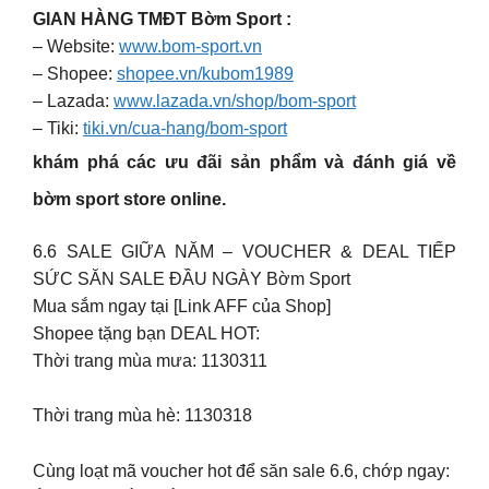
GIAN HÀNG TMĐT Bờm Sport :
– Website:
www.bom-sport.vn
– Shopee:
shopee.vn/kubom1989
– Lazada:
www.lazada.vn/shop/bom-sport
– Tiki:
tiki.vn/cua-hang/bom-sport
khám phá các ưu đãi sản phẩm và đánh giá về
bờm sport store online.
6.6 SALE GIỮA NĂM – VOUCHER & DEAL TIẾP
SỨC SĂN SALE ĐẦU NGÀY Bờm Sport
Mua sắm ngay tại [Link AFF của Shop]
Shopee tặng bạn DEAL HOT:
Thời trang mùa mưa: 1130311
Thời trang mùa hè: 1130318
Cùng loạt mã voucher hot để săn sale 6.6, chớp ngay: