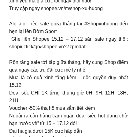
xinh yêu mà giá cực tốt ngay thôi nào!
Truy cập ngay shopee.vn/m/shop-xu-huong
Alo alo! Tiệc sale giữa tháng tại #Shopxuhuong đến
hẹn lại lên Bờm Sport
️ Ghé liền Shopee 15.12 – 17.12 săn sale ngay thôi:
shopii.click/go/shopee.vn?7zpmdaf
Rộn ràng sale tới tấp giữa tháng, hãy cùng Shop điểm
qua ngay các ưu đãi cực mê ly nhé:
Mua là có quà xinh tặng kèm – độc quyền duy nhất
15.12
Deal sốc CHỈ 1K từng khung giờ 0H, 9H, 12H, 18H,
21H
Voucher -50% tha hồ mua sắm tiết kiệm
Ngoài ra còn hàng trăm ngàn deal siêu hot đang chờ
bạn “rước về” từ 15 – 17.12 đó!
Đại hạ giá dưới 15K cực hấp dẫn