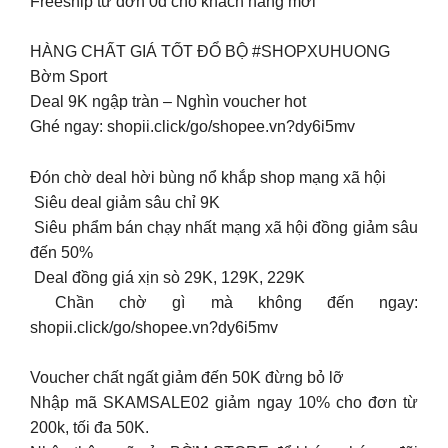
Freeship từ đơn 0đ cho khách hàng mới
HÀNG CHẤT GIÁ TỐT ĐỔ BỘ #SHOPXUHUONG
Bờm Sport
Deal 9K ngập tràn – Nghìn voucher hot
Ghé ngay: shopii.click/go/shopee.vn?dy6i5mv
Đón chờ deal hời bùng nổ khắp shop mạng xã hội
️ Siêu deal giảm sâu chỉ 9K
️ Siêu phẩm bán chạy nhất mạng xã hội đồng giảm sâu
đến 50%
️ Deal đồng giá xịn sò 29K, 129K, 229K
️ Chần chờ gì mà không đến ngay:
shopii.click/go/shopee.vn?dy6i5mv
Voucher chất ngất giảm đến 50K đừng bỏ lỡ
Nhập mã SKAMSALE02 giảm ngay 10% cho đơn từ
200k, tối đa 50K.