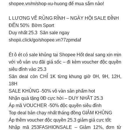
shopee.vn/m/shop-xu-huong để mua sắm nào!
L LƯƠNG VỀ RỦNG RỈNH – NGÀY HỘI SALE ĐỈNH
ĐẾN 50% ️ Bờm Sport
Duy nhất 25.3 ️ Săn sale ngay
shopii.click/go/shopee.vn?7zpmdaf
️Ét ô ét có sale khủng tại Shopee Hốt deal sang xịn mịn
với vô vàn ưu đãi giá sốc – đi kèm voucher độc quyền
siêu đỉnh ️vào 25.3
Săn deal còn CHỈ 1K từng khung giờ 0H, 9H, 12H,
18H
SALE KHỦNG -50% vô vàn sản phẩm hot
Nhận quà tặng 0Đ cực hời – DUY NHẤT 25.3
Áp mã VOUCHER -50% độc quyền siêu đỉnh
Top deal bán chạy nhất tháng đồng GIẢM KHỦNG
Áp thêm voucher độc quyền 25.3 giảm giá cực tốt:
Nhập mã 253FASHIONSALE – Giảm 12%, đơn từ