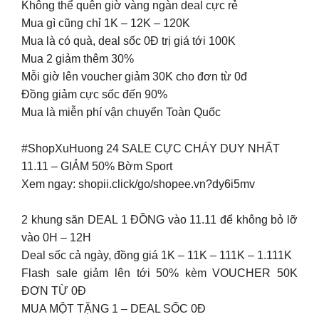
Không thể quên giờ vàng ngàn deal cực rẻ
Mua gì cũng chỉ 1K – 12K – 120K
Mua là có quà, deal sốc 0Đ trị giá tới 100K
Mua 2 giảm thêm 30%
Mỗi giờ lên voucher giảm 30K cho đơn từ 0đ
Đồng giảm cực sốc đến 90%
Mua là miễn phí vận chuyển Toàn Quốc
#ShopXuHuong 24 SALE CỰC CHÁY DUY NHẤT
11.11 – GIẢM 50% Bờm Sport
Xem ngay: shopii.click/go/shopee.vn?dy6i5mv
2 khung săn DEAL 1 ĐỒNG vào 11.11 để không bỏ lỡ
vào 0H – 12H
Deal sốc cả ngày, đồng giá 1K – 11K – 111K – 1.111K
Flash sale giảm lên tới 50% kèm VOUCHER 50K
ĐƠN TỪ 0Đ
MUA MỘT TẶNG 1 – DEAL SỐC 0Đ