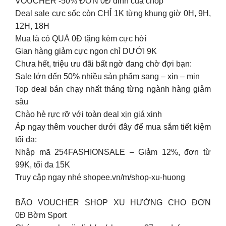
VOUCHER -50% ĐƠN 0Đ đỉnh của chóp
Deal sale cực sốc còn CHỈ 1K từng khung giờ 0H, 9H,
12H, 18H
Mua là có QUÀ 0Đ tặng kèm cực hời
Gian hàng giảm cực ngon chỉ DƯỚI 9K
Chưa hết, triệu ưu đãi bất ngờ đang chờ đợi bạn:
Sale lớn đến 50% nhiều sản phẩm sang – xịn – mịn
Top deal bán chạy nhất tháng từng ngành hàng giảm
sâu
Chào hè rực rỡ với toàn deal xịn giá xinh
Áp ngay thêm voucher dưới đây để mua sắm tiết kiệm
tối đa:
Nhập mã 254FASHIONSALE – Giảm 12%, đơn từ
99K, tối đa 15K
Truy cập ngay nhé shopee.vn/m/shop-xu-huong
BÃO VOUCHER SHOP XU HƯỚNG CHO ĐƠN
0Đ Bờm Sport