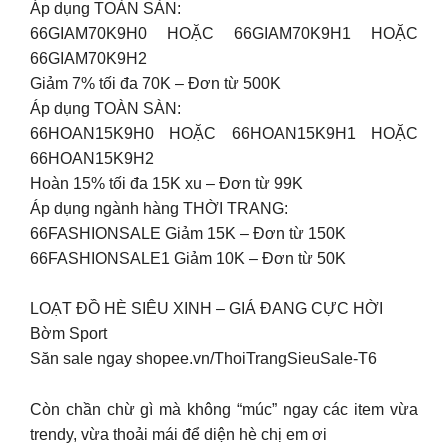
Áp dụng TOÀN SÀN:
66GIAM70K9H0 HOẶC 66GIAM70K9H1 HOẶC
66GIAM70K9H2
Giảm 7% tối đa 70K – Đơn từ 500K
Áp dụng TOÀN SÀN:
66HOAN15K9H0 HOẶC 66HOAN15K9H1 HOẶC
66HOAN15K9H2
Hoàn 15% tối đa 15K xu – Đơn từ 99K
Áp dụng ngành hàng THỜI TRANG:
66FASHIONSALE Giảm 15K – Đơn từ 150K
66FASHIONSALE1 Giảm 10K – Đơn từ 50K
LOẠT ĐỒ HÈ SIÊU XINH – GIÁ ĐANG CỰC HỜI
Bờm Sport
Săn sale ngay shopee.vn/ThoiTrangSieuSale-T6
Còn chần chừ gì mà không “múc” ngay các item vừa
trendy, vừa thoải mái để diện hè chị em ơi