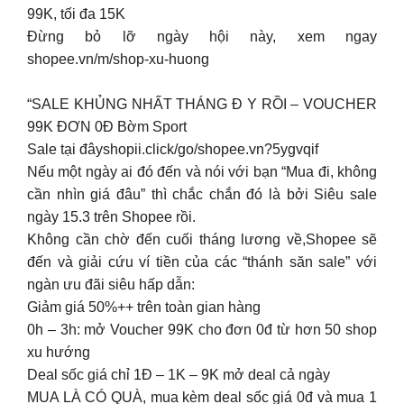
99K, tối đa 15K
Đừng bỏ lỡ ngày hội này, xem ngay
shopee.vn/m/shop-xu-huong
“SALE KHỦNG NHẤT THÁNG Đ Y RỒI – VOUCHER
99K ĐƠN 0Đ Bờm Sport
Sale tại đâyshopii.click/go/shopee.vn?5ygvqif
Nếu một ngày ai đó đến và nói với bạn “Mua đi, không
cần nhìn giá đâu” thì chắc chắn đó là bởi Siêu sale
ngày 15.3 trên Shopee rồi.
Không cần chờ đến cuối tháng lương về,Shopee sẽ
đến và giải cứu ví tiền của các “thánh săn sale” với
ngàn ưu đãi siêu hấp dẫn:
Giảm giá 50%++ trên toàn gian hàng
0h – 3h: mở Voucher 99K cho đơn 0đ từ hơn 50 shop
xu hướng
Deal sốc giá chỉ 1Đ – 1K – 9K mở deal cả ngày
MUA LÀ CÓ QUÀ, mua kèm deal sốc giá 0đ và mua 1