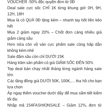
VOUCHER -50% độc quyền đơn từ 0Đ
Deal sale cực sốc CHỈ 1K từng khung giờ 0H, 9H,
12H, 18H
Mua là có QUÀ 0Đ tặng kèm – nhanh tay hốt liền kẻo
hết
Mua 2 giảm ngay 20% – Chốt đơn càng nhiều giá
giảm càng sâu
️Hơn nữa còn vô vàn cực phẩm sale cũng hấp dẫn
không kém nhé
Sale đậm sâu còn chỉ DƯỚI 15K
Hàng trăm sản phẩm có giá GIẢM SỐC ĐẾN 50%
Top deal bán chạy nhất tháng từng ngành hàng sale
lớn
Các tầng đồng giá DƯỚI 50K, 100K,… tha hồ cho bạn
lựa chọn
Áp ngay thêm voucher dưới đây để mua sắm tiết kiệm
tối đa:
Nhập mã 154FASHIONSALE – Giảm 12%, đơn từ