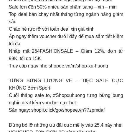
Sale lớn đến 50% nhiều sản phẩm sang – xịn – mịn
Top deal bán chạy nhất tháng từng ngành hàng giảm
sâu
Chào hè rực rỡ với toàn deal xịn giá xinh
Áp ngay thêm voucher dưới đây để mua sắm tiết kiệm
tối đa:
Nhập mã 254FASHIONSALE – Giảm 12%, đơn từ
99K, tối đa 15K
Truy cập ngay nhé shopee.vn/m/shop-xu-huong
TƯNG BỪNG LƯƠNG VỀ – TIỆC SALE CỰC
KHỦNG Bờm Sport
Cuối tháng sale to, #Shopxuhuong tưng bừng bung
nghìn deal kèm voucher cực hot
Săn ngay: shopii.click/go/shopee.vn?7zpmdaf
Đừng bỏ lỡ những ưu đãi cực mê ly vào 25.4 này nhé!