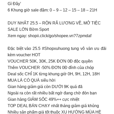
Gì Đây’
6 Khung giờ sale đậm: 0 – 9 – 12 – 15 – 18 – 21H
DUY NHẤT 25.5 – RỘN RÃ LƯƠNG VỀ, MỞ TIỆC
SALE LỚN Bờm Sport
Xem ngay: shopii.click/go/shopee.vn?7zpmdaf
Đặc biệt vào 25.5 #Shopxuhuong tung vô vàn ưu đãi
kèm voucher HOT
VOUCHER 50K, 30K, 25K ĐƠN 0Đ độc quyền
Thêm VOUCHER -50% ĐƠN 0Đ đỉnh của chóp
Deal sốc CHỈ 1K từng khung giờ 0H, 9H, 12H, 18H
MUA LÀ CÓ QUÀ siêu hời
Gian hàng giảm giá còn DƯỚI 9K quá đã
Ngoài ra còn rất nhiều bất ngờ đang chờ đón bạn
Gian hàng GIẢM SỐC 49%++ cực nhiệt
TOP DEAL BÁN CHẠY nhất tháng giảm giá khủng
Nhiều sản phẩm giá tốt thuộc XU HƯỚNG MÙA HÈ