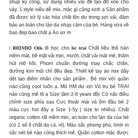
shup kỳ công, sử dụng nhiều vải để tạo đồ xòe cho
váy. 1 style siêu dễ mix, mặc gì cũng xinh ạ Sản phẩm
đã được xử lý các hóa chất tồn dư trong sợi vải, đảm
bảo an toàn cho làn da nhạy cảm của bé. Hàng vừa về
bao đẹp bao chất ạ Áo sơ m
i 𝐑𝐈𝗢𝐌𝐈𝗢 𝐎𝐭𝐢𝐬 đi học cho 𝐛𝐞́ 𝐭𝐫𝐚𝐢 Chất liệu thô hàn
mềm mát, bề mặt vải mịn, mướt, chất vải mát mẻ, thấm
hút mồ hôi. Phom chuẩn đường may chắc chắn,
đường kim mũi chỉ đều đẹp. Thiết kế tay áo mix dây
dệt tạo điểm nhấn cho sản phẩm . Bé mix với quần
nào cũng cool luôn ạ. Mũ HM dư xịn Vũ trụ bé TRAI
nào cũng mê tít ạ Size tầm 2-8 years đội Có nấc điều
chỉnh size phía sau Cực thoải mái và ôm đầu bé 2
màu cực hot đây ạ Size 1-5y ( size to nhiều). Chất
organic cotton rất mềm mịn, an toàn cho làn da của bé
(có 1 số ít chất da cá, nỉ). Màu sắc phong phú, hình in
sắc nét bé nào cũng thích mê. Quần cotton mặc được