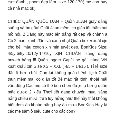
cực đanh , phom đẹp lắm. size 120-170( mẹ con hay
cả nhà mặc ok)
CHIẾC QUẦN QUỐC DÂN – Quần JEAN giấy dáng
suông và bo gấu! Chất Jean mềm, co giãn tốt thấm hút
mồ hôi. 2 Dáng này mặc lên dáng rất đẹp và chảnh ạ
Có 2 màu: xanh đậm và xanh nhạt Quần boxer xuất xịn
cho bé, mẫu cotton xịn mịn tuyệt đẹp. BonKids Size:
4/5y-6/8y-10/12y-14/16y XỊN CHUẨN Hàng đang
onweb hãng !!! Quần jogger Gapfit bé gái, hàng VN
xuất khẩu xịn Size XS – XXL ( 4/5 – 14/15 ). Tỉ lệ size
đầu ít hơn chút. Còn lại không quá chênh lệch Chất
thun mềm mại co giãn tốt Bé mặc rất xinh, thoải mái
vận động Các mẹ có thể bon chen được ạ Lưng quần
mặc được 2 kiểu Thời tiết đang chuyển mùa, sáng
nắng chiều mưa, trưa tuỳ hứng như thế này thật không
biết đem áo khoác nắng hay áo mưa BonKids Hay là
các mẹ sắm ô siêu cute cho các con?