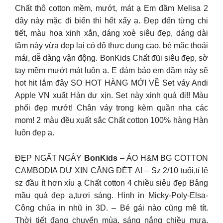
Chất thô cotton mềm, mướt, mát ạ Em đầm Melisa 2
dây này mặc đi biển thì hết xẩy ạ. Đẹp đến từng chi
tiết, màu hoa xinh xắn, dáng xoè siêu đẹp, dáng dài
tầm này vừa đẹp lại có độ thực dụng cao, bé mặc thoải
mái, dễ dàng vận động. BonKids Chất đũi siêu đẹp, sờ
tay mềm mướt mát luôn ạ. E đảm bảo em đầm này sẽ
hot hit lắm đây SO HOT HÀNG MỚI VỀ Set váy Andi
Apple VN xuất Hàn dư xịn. Set này xinh quá đi!! Màu
phối đẹp mướt! Chân váy trong kèm quần nha các
mom! 2 màu đều xuất sắc Chất cotton 100% hàng Hàn
luôn đẹp ạ.
ĐẸP NGẤT NGÂY
BonKids
– ÁO H&M BG COTTON
CAMBODIA DƯ XỊN CĂNG ĐÉT Ạ! – Sz 2/10 tuổi,tỉ lệ
sz đầu ít hơn xíu ạ Chất cotton 4 chiều siêu đẹp Bảng
mầu quá đẹp ạ,tươi sáng. Hình in Micky-Poly-Elsa-
Công chúa in nhũ in 3D. – Bé gái nào cũng mê tít.
Thời tiết đang chuyển mùa, sáng nắng chiều mưa,