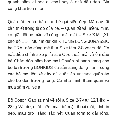
quanh năm, đi học đi chơi hay ở nhà đều đẹp. Giá
công khai trên nhóm
Quần tất len có bàn cho bé gái siêu đẹp. Mã này rất
cần thiết trong tủ đồ của bé. – Quần tất vải mềm, mịm,
co giãn tốt bé mặc vô cùng thoải mái. – Size S,M,L,XL
cho bé 1-5T Mũ hm dư xịn KHỦNG LONG JURASSIC
bé TRAI nào cũng mê tít ạ Size tầm 2-8 years đội Có
nấc điều chỉnh size phía sau Cực thoải mái và ôm đầu
bé Chào đón năm học mới Chuẩn bị hành trang cho
bé tới trường BONKIDS đã sẵn sàng đồng hành cùng
các bố mẹ, lên kệ đầy đủ quần áo tư trang quần áo
cho bé đến trường rồi ạ. Cả nhà mình tham quan và
mua sắm vui vẻ ạ
Bộ Cotton Gap sz nhí về rồi ạ Size 2-7y từ 12/14kg –
28kg Vải dư, chất mềm mát, bé mặc thoải mái, hình in
đẹp, màu tươi sáng sắc nét. Quần form to dài rộng,