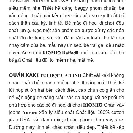
100% sợi tencel chuẩn USA, dễ dàng thấm hút mồ hôi,
siêu mềm nhẹ Thiết kế dáng baggy phom chuẩn bé
vận động thoải mái kèm theo túi chéo với kỹ thuật bổ
cách thân cầu kỳ, tinh tế. Bé mặc đi học, đi chơi đều
chất lun ạ. Đặc biệt sản phẩm đã được xử lý các hóa
chất tồn dư trong sợi vải, đảm bảo an toàn cho làn da
nhạy cảm của bé. mẫu này unisex, bé trai gái đều mặc
được Áo sơ mi 𝐑𝐈𝗢𝐌𝐈𝗢 𝐃𝐚𝗳𝗳𝐨𝗱𝐢𝐥 phối ren cao cấp cho
𝐛𝐞́ 𝐠𝐚́𝐢 Chất liệu đũi tơ mềm nhẹ, mát mẻ.
𝗤𝗨𝗔̂̀𝗡 𝗞𝗔𝗞𝗜 𝐓𝐔́𝐈 𝐇𝐎̣̂𝐏 𝐂𝐀́ 𝐓𝐈́𝐍𝐇 Chất vải kaki không
nhăn, thấm hút nhanh, mỏng nhẹ, thoáng mát Thiết kế
túi hộp sườn hai bên cách điệu, cạp chun co giãn cho
bé vận động dễ dàng Màu sắc đa dạng, rất dễ phối đồ
phù hợp cho các bé đi học, đi chơi 𝐑𝐈𝗢𝐌𝐈𝗢 Chân váy
jeans 𝐀𝐮𝐫𝐨𝐫𝐚 xếp ly siêu chất Chất liệu 100% cotton
jean USA, vải đanh mịn, chuẩn phom chân váy xòe.
Đường may tinh tế, chắc chắn, đều đẹp. Thiết kế xếp