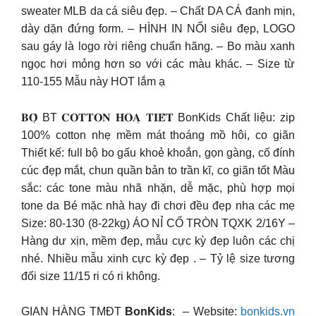
sweater MLB da cá siêu đẹp. – Chất DA CÁ đanh mịn,
dày dặn đứng form. – HÌNH IN NỔI siêu đẹp, LOGO
sau gáy là logo rời riêng chuẩn hãng. – Bo màu xanh
ngọc hơi mỏng hơn so với các màu khác. – Size từ
110-155 Mẫu này HOT lắm ạ
𝐁𝐎̣̂ BT 𝐂𝐎𝐓𝐓𝐎𝐍 𝐇𝐎𝐀̣ 𝐓𝐈𝐄̂́𝐓 BonKids Chất liệu: zip
100% cotton nhẹ mềm mát thoáng mồ hôi, co giãn
Thiết kế: full bộ bo gấu khoẻ khoắn, gọn gàng, cố đính
cúc đẹp mắt, chun quần bản to trần kĩ, co giãn tốt Màu
sắc: các tone màu nhã nhặn, dễ mặc, phù hợp mọi
tone da Bé mặc nhà hay đi chơi đều đẹp nha các mẹ
Size: 80-130 (8-22kg) ÁO NỈ CỔ TRÒN TQXK 2/16Y –
Hàng dư xịn, mềm đẹp, mẫu cực kỳ đẹp luôn các chị
nhé. Nhiều mẫu xinh cực kỳ đẹp . – Tỷ lệ size tương
đối size 11/15 ri có ri không.
GIAN HÀNG TMĐT
BonKids
: – Website:
bonkids.vn