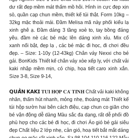
dư rất đẹp mềm mát thấm mồ hôi. Hình in cực đẹp xịn
sò, quần cạp chun mềm, thiết kế túi thật. Form 10kg –
32kg mặc thoải mái. Đầm Melisa mã này phối kiểu lạ
xinh ghê ạ. Đầm dáng 3 tầng xoè to, tay bồng đáng
yêu. đầm nè các bé mặc lên dáng xinh xỉu. Mix cổ
xanh nổi bật, đẹp lạ , các bé mặc đi học, đi chơi đều
đẹp. – Size: 1-10y (12-43kg) Chân váy Nexxi cho bé
gái. BonKids Thiết kế chân váy xòe xếp ly, với chất vải
kaki nhập mềm mịn, có chip, họa tiết caro xinh xắn.
Size 3-8, Size 9-14,
𝗤𝗨𝗔̂̀𝗡 𝗞𝗔𝗞𝗜 𝐓𝐔́𝐈 𝐇𝐎̣̂𝐏 𝐂𝐀́ 𝐓𝐈́𝐍𝐇 Chất vải kaki không
nhăn, thấm hút nhanh, mỏng nhẹ, thoáng mát Thiết kế
túi hộp sườn hai bên cách điệu, cạp chun co giãn cho
bé vận động dễ dàng Màu sắc đa dạng, rất dễ phối đồ
phù hợp cho các bé đi học, đi chơi Áo gió bé gái siêu
đẹp Chất liệu 2 lớp nhẹ, cản gió, hoạ tiết bắt mắt dáng
chun eo mặc rất xinh xắn, Sz 98,104,110,116,122 Mẫu