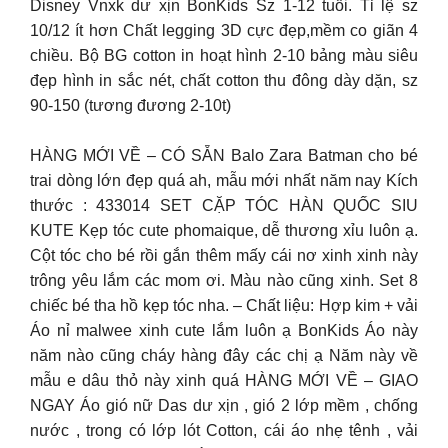
Disney Vnxk dư xịn BonKids Sz 1-12 tuổi. Tỉ lệ sz
10/12 ít hơn Chất legging 3D cực đẹp,mềm co giãn 4
chiều. Bộ BG cotton in hoạt hình 2-10 bảng màu siêu
đẹp hình in sắc nét, chất cotton thu đông dày dặn, sz
90-150 (tương đương 2-10t)
HÀNG MỚI VỀ – CÓ SẴN Balo Zara Batman cho bé
trai dòng lớn đẹp quá ah, mẫu mới nhất năm nay Kích
thước : 433014 SET CẶP TÓC HÀN QUỐC SIU
KUTE Kẹp tóc cute phomaique, dễ thương xỉu luôn ạ.
Cột tóc cho bé rồi gắn thêm mấy cái nơ xinh xinh này
trông yêu lắm các mom ơi. Màu nào cũng xinh. Set 8
chiếc bé tha hồ kẹp tóc nha. – Chất liệu: Hợp kim + vải
Áo nỉ malwee xinh cute lắm luôn ạ BonKids Áo này
năm nào cũng cháy hàng đây các chị ạ Năm này về
mẫu e dâu thỏ này xinh quá HÀNG MỚI VỀ – GIAO
NGAY Áo gió nữ Das dư xịn , gió 2 lớp mềm , chống
nước , trong có lớp lót Cotton, cái áo nhẹ tênh , vải