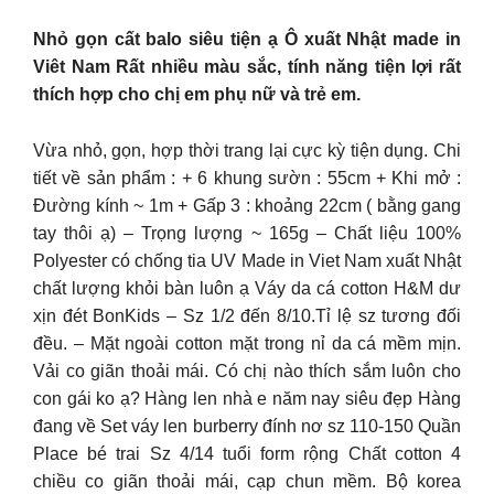
Nhỏ gọn cất balo siêu tiện ạ Ô xuất Nhật made in
Viêt Nam Rất nhiều màu sắc, tính năng tiện lợi rất
thích hợp cho chị em phụ nữ và trẻ em.
Vừa nhỏ, gọn, hợp thời trang lại cực kỳ tiện dụng. Chi
tiết về sản phẩm : + 6 khung sườn : 55cm + Khi mở :
Đường kính ~ 1m + Gấp 3 : khoảng 22cm ( bằng gang
tay thôi ạ) – Trọng lượng ~ 165g – Chất liệu 100%
Polyester có chống tia UV Made in Viet Nam xuất Nhật
chất lượng khỏi bàn luôn ạ Váy da cá cotton H&M dư
xịn đét BonKids – Sz 1/2 đến 8/10.Tỉ lệ sz tương đối
đều. – Mặt ngoài cotton mặt trong nỉ da cá mềm mịn.
Vải co giãn thoải mái. Có chị nào thích sắm luôn cho
con gái ko ạ? Hàng len nhà e năm nay siêu đẹp Hàng
đang về Set váy len burberry đính nơ sz 110-150 Quần
Place bé trai Sz 4/14 tuổi form rộng Chất cotton 4
chiều co giãn thoải mái, cạp chun mềm. Bộ korea