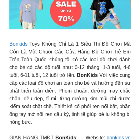
Bonkids
Toys Không Chỉ Là 1 Siêu Thị Đồ Chơi Mà
Còn Là Một Chuỗi Các Cửa Hàng Đồ Chơi Trẻ Em
Trên Toàn Quốc, chúng tôi có các loại đồ chơi dành
cho bé có các độ tuổi như: 0-12 tháng, 1-3 tuổi, 4-6
tuổi, 6-11 tuổi, 12 tuổi trở lên.
BonKids
Với việc cung
cấp các loại đồ chơi an toàn cho bé và hướng đến sự
phát triển toàn diện. Phom chuẩn, đường may chắc
chắn, đều đẹp, tỉ mỉ, từng đường kim mũi chỉ được
kiểm soát chặt chẽ. Thiết kế cổ phối ren nổi bật, phần
ống tay mở nối ren cầu kỳ, tinh tế giúp bé iu không bị
nóng bức.
GIAN HÀNG TMĐT
BonKids
: – Website:
bonkids.vn