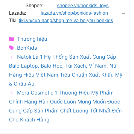
– Shopee:
shopee.vn/bonkids_toys
–
Lazada:
lazada.vn/shop/bonkids-fashion
–
Tiki:
tiki.vn/cua-hang/shop-me-va-be-yeu-bonkids
Categories
Thương hiệu
Tags
BonKids
Natoli Là 1 Hệ Thống Sản Xuất Cung Cấp
Balo Laptop, Balo Học, Túi Xách, Ví Nam, Nữ
Hàng Hiệu Việt Nam Tiêu Chuẩn Xuất Khẩu Mỹ
& Châu Âu.
Mera Cosmetic 1 Thương Hiệu Mỹ Phẩm
Chính Hãng Hàn Quốc Luôn Mong Muốn Được
Cung Cấp Sản Phẩm Chất Lượng Tốt Nhất Đến
Cho Khách Hàng.