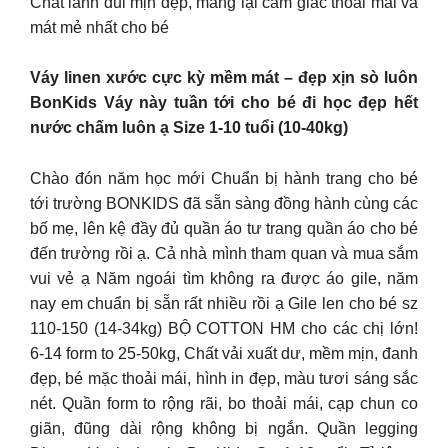
Chất lanh đũi mịn đẹp, mang lại cảm giác thoải mái và
mát mẻ nhất cho bé
Váy linen xước cực kỳ mềm mát – đẹp xịn sò luôn
BonKids Váy này tuần tới cho bé đi học đẹp hết
nước chấm luôn ạ Size 1-10 tuổi (10-40kg)
Chào đón năm học mới Chuẩn bị hành trang cho bé
tới trường BONKIDS đã sẵn sàng đồng hành cùng các
bố mẹ, lên kệ đầy đủ quần áo tư trang quần áo cho bé
đến trường rồi ạ. Cả nhà mình tham quan và mua sắm
vui vẻ ạ Năm ngoái tìm không ra được áo gile, năm
nay em chuẩn bị sẵn rất nhiều rồi ạ Gile len cho bé sz
110-150 (14-34kg) BỘ COTTON HM cho các chị lớn!
6-14 form to 25-50kg, Chất vải xuất dư, mềm mịn, đanh
đẹp, bé mặc thoải mái, hình in đẹp, màu tươi sáng sắc
nét. Quần form to rộng rãi, bo thoải mái, cạp chun co
giãn, đũng dài rộng không bị ngắn. Quần legging