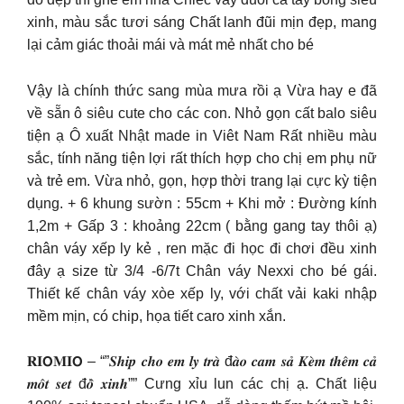
xinh, màu sắc tươi sáng Chất lanh đũi mịn đẹp, mang
lại cảm giác thoải mái và mát mẻ nhất cho bé
Vậy là chính thức sang mùa mưa rồi ạ Vừa hay e đã
về sẵn ô siêu cute cho các con. Nhỏ gọn cất balo siêu
tiện ạ Ô xuất Nhật made in Viêt Nam Rất nhiều màu
sắc, tính năng tiện lợi rất thích hợp cho chị em phụ nữ
và trẻ em. Vừa nhỏ, gọn, hợp thời trang lại cực kỳ tiện
dụng. + 6 khung sườn : 55cm + Khi mở : Đường kính
1,2m + Gấp 3 : khoảng 22cm ( bằng gang tay thôi ạ)
chân váy xếp ly kẻ , ren mặc đi học đi chơi đều xinh
đây ạ size từ 3/4 -6/7t Chân váy Nexxi cho bé gái.
Thiết kế chân váy xòe xếp ly, với chất vải kaki nhập
mềm mịn, có chip, họa tiết caro xinh xắn.
𝐑𝐈𝗢𝐌𝐈𝗢 – “”𝑺𝒉𝒊𝒑 𝒄𝒉𝒐 𝒆𝒎 𝒍𝒚 𝒕𝒓𝒂̀ đ𝒂̀𝒐 𝒄𝒂𝒎 𝒔𝒂̉ 𝑲𝒆̀𝒎 𝒕𝒉𝒆̂𝒎 𝒄𝒂̉
𝒎𝒐̂𝒕 𝒔𝒆𝒕 đ𝒐̂̀ 𝒙𝒊𝒏𝒉”” Cưng xỉu lun các chị ạ. Chất liệu