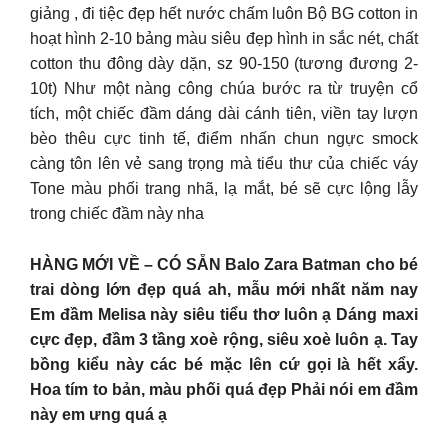
giảng , đi tiệc đẹp hết nước chấm luôn Bộ BG cotton in
hoạt hình 2-10 bảng màu siêu đẹp hình in sắc nét, chất
cotton thu đông dày dặn, sz 90-150 (tương đương 2-
10t) Như một nàng công chúa bước ra từ truyện cổ
tích, một chiếc đầm dáng dài cánh tiên, viền tay lượn
bèo thêu cực tinh tế, điểm nhấn chun ngực smock
càng tôn lên vẻ sang trọng mà tiểu thư của chiếc váy
Tone màu phối trang nhã, lạ mắt, bé sẽ cực lộng lẫy
trong chiếc đầm này nha
HÀNG MỚI VỀ – CÓ SẴN Balo Zara Batman cho bé
trai dòng lớn đẹp quá ah, mẫu mới nhất năm nay
Em đầm Melisa này siêu tiểu thơ luôn ạ Dáng maxi
cực đẹp, đầm 3 tầng xoè rộng, siêu xoè luôn ạ. Tay
bồng kiểu này các bé mặc lên cứ gọi là hết xẩy.
Hoa tím to bản, màu phối quá đẹp Phải nói em đầm
này em ưng quá ạ