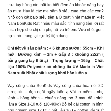
trưa tuỳ hứng ntn thật ko biết đem áo khoác nắng hay
áo mưa Hay là các mẹ sắm ô siêu cute cho các con?
Nhỏ gọn cất balo siêu tiện ạ Ô xuất Nhật made in Viêt
Nam BonKids Rất nhiều màu sắc, tính năng tiện lợi rất
thích hợp cho chị em phụ nữ và trẻ em. Vừa nhỏ, gọn,
hợp thời trang lại cực kỳ tiện dụng.
Chi tiết về sản phẩm : + 6 khung sườn : 55cm + Khi
mở : Đường kính ~ 1m + Gấp 3 : khoảng 22cm (
bằng gang tay thôi ạ) – Trọng lượng ~ 165g – Chất
liệu 100% Polyester có chống tia UV Made in Viet
Nam xuất Nhật chất lượng khỏi bàn luôn ạ
Váy công chúa BonKids Váy công chúa hoa nổi 3D
cưng xỉu – đẹp ngất ngây luôn ạ Vải tơ mềm – nhẹ
tênh – bồng bềnh – chuẩn nàng thơ 3 màu đều xinh
lắm ạ Size 1-10 tuổi (10-40kg) Bộ bé gái cotton in hình
ngộ nghĩnh size 1-10t. Chất liêu 100% cotton vải xuất