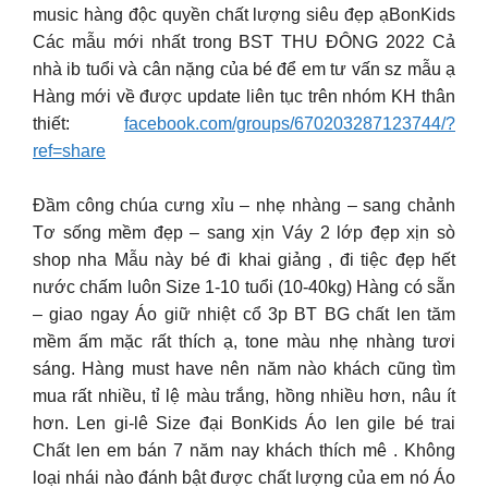
music hàng độc quyền chất lượng siêu đẹp ạBonKids
Các mẫu mới nhất trong BST THU ĐÔNG 2022 Cả
nhà ib tuổi và cân nặng của bé để em tư vấn sz mẫu ạ
Hàng mới về được update liên tục trên nhóm KH thân
thiết:
facebook.com/groups/670203287123744/?
ref=share
Đầm công chúa cưng xỉu – nhẹ nhàng – sang chảnh
Tơ sống mềm đẹp – sang xịn Váy 2 lớp đẹp xịn sò
shop nha Mẫu này bé đi khai giảng , đi tiệc đẹp hết
nước chấm luôn Size 1-10 tuổi (10-40kg) Hàng có sẵn
– giao ngay Áo giữ nhiệt cổ 3p BT BG chất len tăm
mềm ấm mặc rất thích ạ, tone màu nhẹ nhàng tươi
sáng. Hàng must have nên năm nào khách cũng tìm
mua rất nhiều, tỉ lệ màu trắng, hồng nhiều hơn, nâu ít
hơn. Len gi-lê Size đại BonKids Áo len gile bé trai
Chất len em bán 7 năm nay khách thích mê . Không
loại nhái nào đánh bật được chất lượng của em nó Áo