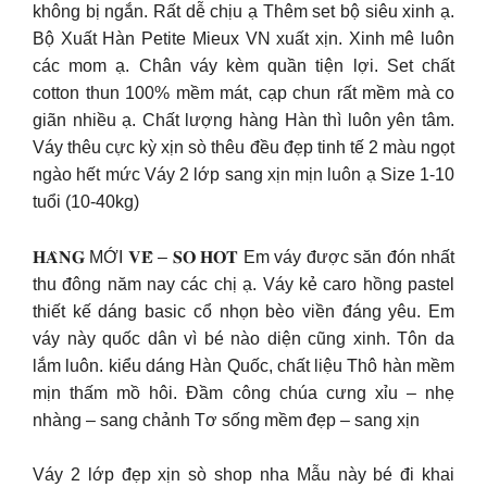
không bị ngắn. Rất dễ chịu ạ Thêm set bộ siêu xinh ạ.
Bộ Xuất Hàn Petite Mieux VN xuất xịn. Xinh mê luôn
các mom ạ. Chân váy kèm quần tiện lợi. Set chất
cotton thun 100% mềm mát, cạp chun rất mềm mà co
giãn nhiều ạ. Chất lượng hàng Hàn thì luôn yên tâm.
Váy thêu cực kỳ xịn sò thêu đều đẹp tinh tế 2 màu ngọt
ngào hết mức Váy 2 lớp sang xịn mịn luôn ạ Size 1-10
tuổi (10-40kg)
𝐇𝐀̀𝐍𝐆 MỚI 𝐕𝐄̂̀ – 𝐒𝐎 𝐇𝐎𝐓 Em váy được săn đón nhất
thu đông năm nay các chị ạ. Váy kẻ caro hồng pastel
thiết kế dáng basic cổ nhọn bèo viền đáng yêu. Em
váy này quốc dân vì bé nào diện cũng xinh. Tôn da
lắm luôn. kiểu dáng Hàn Quốc, chất liệu Thô hàn mềm
mịn thấm mồ hôi. Đầm công chúa cưng xỉu – nhẹ
nhàng – sang chảnh Tơ sống mềm đẹp – sang xịn
Váy 2 lớp đẹp xịn sò shop nha Mẫu này bé đi khai