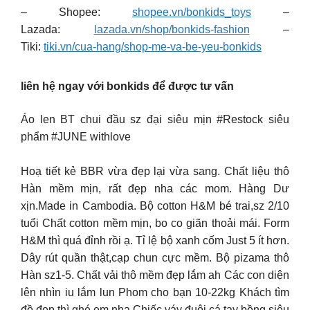
– Shopee:
shopee.vn/bonkids_toys
–
Lazada:
lazada.vn/shop/bonkids-fashion
–
Tiki:
tiki.vn/cua-hang/shop-me-va-be-yeu-bonkids
liên hệ ngay với bonkids để được tư vấn
Áo len BT chui đầu sz đại siêu mịn #Restock siêu
phẩm #JUNE withlove
Hoạ tiết kẻ BBR vừa đẹp lại vừa sang. Chất liệu thô
Hàn mềm mịn, rất đẹp nha các mom. Hàng Dư
xịn.Made in Cambodia. Bộ cotton H&M bé trai,sz 2/10
tuổi Chất cotton mềm mịn, bo co giãn thoải mái. Form
H&M thì quá đỉnh rồi ạ. Tỉ lệ bộ xanh cốm Just 5 ít hơn.
Dây rút quần thật,cạp chun cực mềm. Bộ pizama thô
Hàn sz1-5. Chất vải thô mềm đẹp lắm ah Các con diện
lên nhìn iu lắm lun Phom cho bạn 10-22kg Khách tìm
đồ đẹp thì ghé em nha Chiếc váy đuôi cá tay bồng siêu