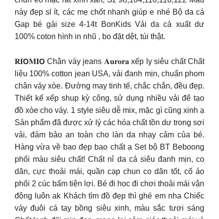
này đẹp sl ít, các mẹ chốt nhanh giúp e nhé Bộ da cá
Gap bé gái size 4-14t BonKids Vải da cá xuất dư
100% coton hình in nhũ , bo đặt dệt, túi thật.
𝐑𝐈𝗢𝐌𝐈𝗢 Chân váy jeans 𝐀𝐮𝐫𝐨𝐫𝐚 xếp ly siêu chất Chất
liệu 100% cotton jean USA, vải đanh mịn, chuẩn phom
chân váy xòe. Đường may tinh tế, chắc chắn, đều đẹp.
Thiết kế xếp shup kỳ công, sử dụng nhiều vải để tạo
đồ xòe cho váy. 1 style siêu dễ mix, mặc gì cũng xinh ạ
Sản phẩm đã được xử lý các hóa chất tồn dư trong sợi
vải, đảm bảo an toàn cho làn da nhạy cảm của bé.
Hàng vừa về bao đẹp bao chất ạ Set bộ BT Beboong
phối màu siêu chất! Chất nỉ da cá siêu đanh mịn, co
dãn, cực thoải mái, quần cạp chun co dãn tốt, cổ áo
phối 2 cúc bấm tiện lợi. Bé đi học đi chơi thoải mái vận
động luôn ak Khách tìm đồ đẹp thì ghé em nha Chiếc
váy đuôi cá tay bồng siêu xinh, màu sắc tươi sáng