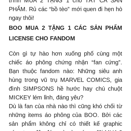
trình MUA 2 TẶNG 1 cho TẤT CẢ SẢN
PHẨM. Rủ các “bồ tèo” mới quen đi hẹn hò
ngay thôi!
BOO MUA 2 TẶNG 1 CÁC SẢN PHẨM
LICENSE CHO FANDOM
Còn gì tự hào hơn xuống phố cùng một
chiếc áo phông chứng nhận “fan cứng”.
Bạn thuộc fandom nào: Những siêu anh
hùng trong vũ trụ MARVEL COMICS, gia
đình SIMPSONS hề hước hay chú chuột
MICKEY lém lỉnh, đáng yêu?
Dù là fan của nhà nào thì cũng khó chối từ
những items áo phông của BOO. Bởi các
sản phẩm không chỉ có thiết kế graphic