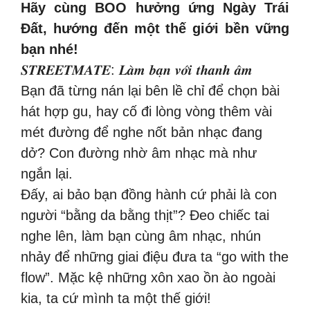
Hãy cùng BOO hưởng ứng Ngày Trái
Đất, hướng đến một thế giới bền vững
bạn nhé!
𝑺𝑻𝑹𝑬𝑬𝑻𝑴𝑨𝑻𝑬: 𝑳𝒂̀𝒎 𝒃𝒂̣𝒏 𝒗𝒐̛́𝒊 𝒕𝒉𝒂𝒏𝒉 𝒂̂𝒎
Bạn đã từng nán lại bên lề chỉ để chọn bài
hát hợp gu, hay cố đi lòng vòng thêm vài
mét đường để nghe nốt bản nhạc đang
dở? Con đường nhờ âm nhạc mà như
ngắn lại.
Đấy, ai bảo bạn đồng hành cứ phải là con
người “bằng da bằng thịt”? Đeo chiếc tai
nghe lên, làm bạn cùng âm nhạc, nhún
nhảy để những giai điệu đưa ta “go with the
flow”. Mặc kệ những xôn xao ồn ào ngoài
kia, ta cứ mình ta một thế giới!