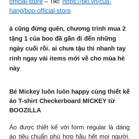
official-store
– Tiki:
https://tiki.vn/cua-
hang/boo-official-store
à cũng đừng quên, chương trình mua 2
tặng 1 của boo đã gần đi đến những
ngày cuối rồi. ai chưa tậu thì nhanh tay
rinh ngay vài items mới về cho mùa hè
này
Bé Mickey luôn luôn happy cùng thiết kế
áo T-shirt Checkerboard MICKEY từ
BOOZILLA
Áo được thiết kế với form regular là dáng
áo tiêu chuẩn phù hợp hầu hết mọi người.