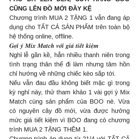
CŨNG LÊN ĐỒ MỚI ĐẦY KỆ
Chương trình MUA 2 TẶNG 1 vẫn đang áp
dụng cho TẤT CẢ SẢN PHẨM trên toàn bộ
hệ thống online, offline.
𝑮𝒐̛̣𝒊 𝒚́ 𝑴𝒊𝒙 𝑴𝒂𝒕𝒄𝒉 𝒗𝒐̛́𝒊 𝒈𝒊𝒂́ 𝒕𝒊𝒆̂́𝒕 𝒌𝒊𝒆̣̂𝒎
Nghỉ lễ gần kề, hẳn nhiều thanh niên trong
tình trạng thân thể đi làm nhưng tâm hồn
chỉ hướng về những chiếc kèo sắp tới.
Nếu vẫn đau đầu không biết mặc gì trong
kỳ nghỉ này, thử tham khảo 1 vài gợi ý Mix
Match cùng sản phẩm của BOO nè. Vừa
có nguyên cây đồ mới, vừa được hưởng
mức giá tiết kiệm vì BOO đang có chương
trình MUA 2 TẶNG THÊM 1.
Chương trình áp dụng từ 21/4 với TẤT CẢ