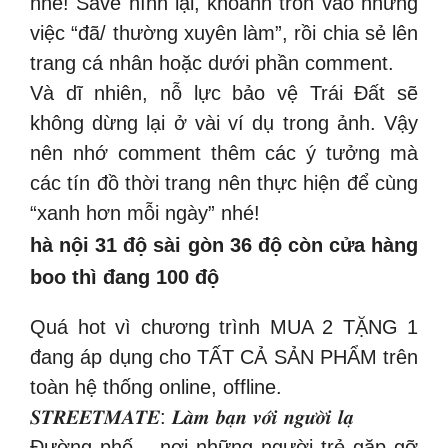
nhé! Save hình lại, khoanh tròn vào những
việc “đã/ thường xuyên làm”, rồi chia sẻ lên
trang cá nhân hoặc dưới phần comment.
Và dĩ nhiên, nỗ lực bảo vệ Trái Đất sẽ
không dừng lại ở vài ví dụ trong ảnh. Vậy
nên nhớ comment thêm các ý tưởng mà
các tín đồ thời trang nên thực hiện để cùng
“xanh hơn mỗi ngày” nhé!
hà nội 31 độ sài gòn 36 độ còn cửa hàng
boo thì đang 100 độ
Quá hot vì chương trình MUA 2 TẶNG 1
đang áp dụng cho TẤT CẢ SẢN PHẨM trên
toàn hệ thống online, offline.
𝑺𝑻𝑹𝑬𝑬𝑻𝑴𝑨𝑻𝑬: 𝑳𝒂̀𝒎 𝒃𝒂̣𝒏 𝒗𝒐̛́𝒊 𝒏𝒈𝒖̛𝒐̛̀𝒊 𝒍𝒂̣
Đường phố – nơi những người trẻ gặp gỡ