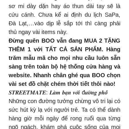
sơ mi dày dặn hay áo thun dài tay sẽ là
cứu cánh. Chưa kể ai định du lịch SaPa,
Đà Lạt,…vào dịp lễ sắp tới thì càng phải
thủ ngay vài items này.
Đừng quên BOO vẫn đang MUA 2 TẶNG
THÊM 1 với TẤT CẢ SẢN PHẨM. Hàng
trăm mẫu mã cho mọi nhu cầu luôn sẵn
sàng trên toàn bộ hệ thống cửa hàng và
website. Nhanh chân ghé qua BOO chọn
vài set đồ chặt chém thời tiết thôi nào!
𝑺𝑻𝑹𝑬𝑬𝑻𝑴𝑨𝑻𝑬: 𝑳𝒂̀𝒎 𝒃𝒂̣𝒏 𝒗𝒐̛́𝒊 đ𝒖̛𝒐̛̀𝒏𝒈 𝒑𝒉𝒐̂́
Những con đường tưởng chừng vô tri lại có
sức hút kỳ lạ với người trẻ. Ta có thể dành
hàng giờ mỗi ngày để rong ruổi qua từng
ngõ ngách, khám phá cuộc sống của mọi