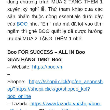
dụng chương trình MUA 2 TẶNG THÊM 1
xuyên kỳ nghỉ lễ. Thử tham khảo qua các
sản phẩm thuộc dòng essentials dưới đây
của
BOO
nhé. “Em” nào mà đã lọt vào tầm
ngắm thì ghé BOO quất lẹ để được hưởng
ưu đãi MUA 2 TẶNG THÊM 1 nhé!
Boo FOR SUCCESS – ALL IN Boo
GIAN HÀNG TMĐT Boo:
– Website:
https://boo.vn
–
Shopee:
https://shopii.click/go/ee_aeonesh
op?https://shopii.click/go/shopee_kol?
boo_online
– Lazada:
https://www.lazada.vn/shop/boo-