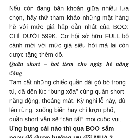
Nếu còn đang băn khoăn giữa nhiều lựa
chọn, hãy thử tham khảo những mặt hàng
hè với mức giá hấp dẫn nhất của BOO:
CHỈ DƯỚI 599K. Cơ hội sở hữu FULL bộ
cánh mới với mức giá siêu hời mà lại còn
được tặng thêm đồ.
𝑸𝒖𝒂̂̀𝒏 𝒔𝒉𝒐𝒓𝒕 – 𝒉𝒐𝒕 𝒊𝒕𝒆𝒎 𝒄𝒉𝒐 𝒏𝒈𝒂̀𝒚 𝒉𝒆̀ 𝒏𝒂̆𝒏𝒈
đ𝒐̣̂𝒏𝒈
Tạm cất những chiếc quần dài gò bó trong
tủ, đã đến lúc “bung xõa” cùng quần short
năng động, thoáng mát. Kỳ nghỉ lễ này, dù
lên rừng, xuống biển hay chỉ lượn phố,
quần short vẫn sẽ “cân tất” mọi cuộc vui.
Ưng bụng cái nào thì qua BOO sắm
ngay để được hưởng ưu đãi MUA 2