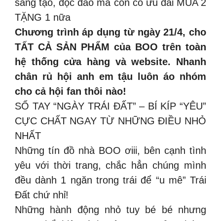
sáng tạo, độc đáo mà còn có ưu đãi MUA 2
TẶNG 1 nữa
Chương trình áp dụng từ ngày 21/4, cho
TẤT CẢ SẢN PHẨM của BOO trên toàn
hệ thống cửa hàng và website. Nhanh
chân rủ hội anh em tậu luôn áo nhóm
cho cả hội fan thôi nào!
SỔ TAY “NGÀY TRÁI ĐẤT” – BÍ KÍP “YÊU”
CỰC CHẤT NGAY TỪ NHỮNG ĐIỀU NHỎ
NHẤT
Những tín đồ nhà BOO ơiii, bên cạnh tình
yêu với thời trang, chắc hẳn chúng mình
đều dành 1 ngăn trong trái để “u mê” Trái
Đất chứ nhỉ!
Những hành động nhỏ tuy bé bé nhưng