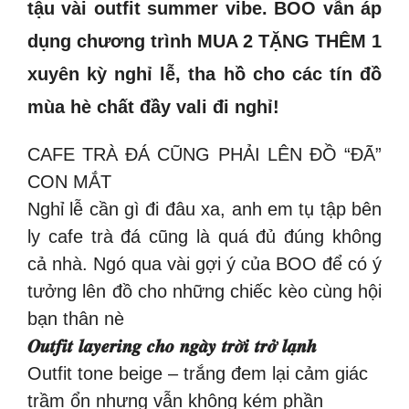
tậu vài outfit summer vibe. BOO vẫn áp
dụng chương trình MUA 2 TẶNG THÊM 1
xuyên kỳ nghỉ lễ, tha hồ cho các tín đồ
mùa hè chất đầy vali đi nghỉ!
CAFE TRÀ ĐÁ CŨNG PHẢI LÊN ĐỒ “ĐÃ”
CON MẮT
Nghỉ lễ cần gì đi đâu xa, anh em tụ tập bên
ly cafe trà đá cũng là quá đủ đúng không
cả nhà. Ngó qua vài gợi ý của BOO để có ý
tưởng lên đồ cho những chiếc kèo cùng hội
bạn thân nè
𝑶𝒖𝒕𝒇𝒊𝒕 𝒍𝒂𝒚𝒆𝒓𝒊𝒏𝒈 𝒄𝒉𝒐 𝒏𝒈𝒂̀𝒚 𝒕𝒓𝒐̛̀𝒊 𝒕𝒓𝒐̛̉ 𝒍𝒂̣𝒏𝒉
Outfit tone beige – trắng đem lại cảm giác
trầm ổn nhưng vẫn không kém phần