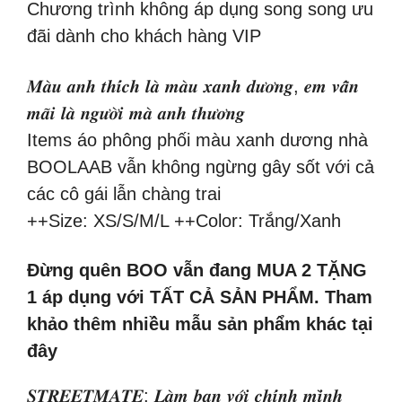
Chương trình không áp dụng song song ưu
đãi dành cho khách hàng VIP
𝑴𝒂̀𝒖 𝒂𝒏𝒉 𝒕𝒉𝒊́𝒄𝒉 𝒍𝒂̀ 𝒎𝒂̀𝒖 𝒙𝒂𝒏𝒉 𝒅𝒖̛𝒐̛𝒏𝒈, 𝒆𝒎 𝒗𝒂̂̃𝒏
𝒎𝒂̃𝒊 𝒍𝒂̀ 𝒏𝒈𝒖̛𝒐̛̀𝒊 𝒎𝒂̀ 𝒂𝒏𝒉 𝒕𝒉𝒖̛𝒐̛𝒏𝒈
Items áo phông phối màu xanh dương nhà
BOOLAAB vẫn không ngừng gây sốt với cả
các cô gái lẫn chàng trai
++Size: XS/S/M/L
++Color: Trắng/Xanh
Đừng quên BOO vẫn đang MUA 2 TẶNG
1 áp dụng với TẤT CẢ SẢN PHẨM. Tham
khảo thêm nhiều mẫu sản phẩm khác tại
đây
𝑺𝑻𝑹𝑬𝑬𝑻𝑴𝑨𝑻𝑬: 𝑳𝒂̀𝒎 𝒃𝒂̣𝒏 𝒗𝒐̛́𝒊 𝒄𝒉𝒊́𝒏𝒉 𝒎𝒊̀𝒏𝒉