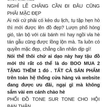
NGHỈ LỄ CHẲNG CẦN ĐI ĐÂU CŨNG
PHẢI MẶC ĐẸP
Ai nói cứ phải có kèo du lịch, tụ tập hẹn hò
thì mới được lên đồ đẹp? Lượn phố hóng
gió, tản bộ với cái bánh mì hay ngồi vỉa hè
tán gẫu cũng được lồng lộn mà. Ta luôn có
quyền mặc đẹp, chẳng cần nhân dịp gì!
Nói thế thôi chứ ai dạo này hay tậu đồ
mới thì rất có thể là do BOO MUA 2
TẶNG THÊM 1 đó . TẤT CẢ SẢN PHẨM
trên toàn hệ thống cửa hàng và website
đang được ưu đãi, ngại gì mà không
sắm vài em cánh chào hè
PHỐI ĐỒ TONE SUR TONE CHO HỘI
BẠN THÂN