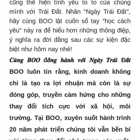
cũng thể hiện tình yêu to to của chúng
mình với Trái Đất. Nhân “Ngày Trái Đất”,
hãy cùng BOO lật cuốn sổ tay “học cách
yêu” này ra để hiểu hơn những thông điệp,
ý nghĩa ra đời đằng sau các sự kiện đặc
biệt như hôm nay nhé!
𝑪𝒖̀𝒏𝒈 𝑩𝑶𝑶 đ𝒐̂̀𝒏𝒈 𝒉𝒂̀𝒏𝒉 𝒗𝒐̛́𝒊 𝑵𝒈𝒂̀𝒚 𝑻𝒓𝒂́𝒊 Đ𝒂̂́𝒕
BOO luôn tin rằng, kinh doanh không
chỉ là tạo ra lợi nhuận mà còn là sự
đóng góp, truyền cảm hứng cho những
thay đổi tích cực với xã hội, môi
trường. Tại BOO, xuyên suốt hành trình
20 năm phát triển chúng tôi vẫn bền bỉ