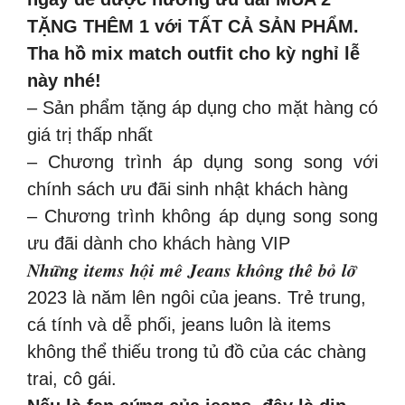
TẶNG THÊM 1 với TẤT CẢ SẢN PHẨM.
Tha hồ mix match outfit cho kỳ nghỉ lễ
này nhé!
– Sản phẩm tặng áp dụng cho mặt hàng có
giá trị thấp nhất
– Chương trình áp dụng song song với
chính sách ưu đãi sinh nhật khách hàng
– Chương trình không áp dụng song song
ưu đãi dành cho khách hàng VIP
𝑵𝒉𝒖̛̃𝒏𝒈 𝒊𝒕𝒆𝒎𝒔 𝒉𝒐̣̂𝒊 𝒎𝒆̂ 𝑱𝒆𝒂𝒏𝒔 𝒌𝒉𝒐̂𝒏𝒈 𝒕𝒉𝒆̂̉ 𝒃𝒐̉ 𝒍𝒐̛̃
2023 là năm lên ngôi của jeans. Trẻ trung,
cá tính và dễ phối, jeans luôn là items
không thể thiếu trong tủ đồ của các chàng
trai, cô gái.