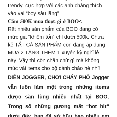
trendy, cực hợp với các anh chàng thích
vào vai “boy sâu lắng”
𝐂𝐚̂̀𝐦 𝟓𝟎𝟎𝐊 𝐦𝐮𝐚 đ𝐮̛𝐨̛̣𝐜 𝐠𝐢̀ 𝐨̛̉ 𝐁𝐎𝐎<
Rất nhiều sản phẩm của BOO đang có
mức giá “khiêm tốn” chỉ dưới 500k. Chưa
kể TẤT CẢ SẢN PHẨM còn đang áp dụng
MUA 2 TẶNG THÊM 1 xuyên kỳ nghỉ lễ
này. Vậy thì còn chần chừ gì mà không
múc vài items cho bộ cánh chào hè nhỉ!
DIỆN JOGGER, CHƠI CHÁY PHỐ Jogger
vẫn luôn làm một trong những items
được săn lùng nhiều nhất tại BOO.
Trong số những gương mặt “hot hit”
dưới đây, bạn đã sở hữu bao nhiêu em