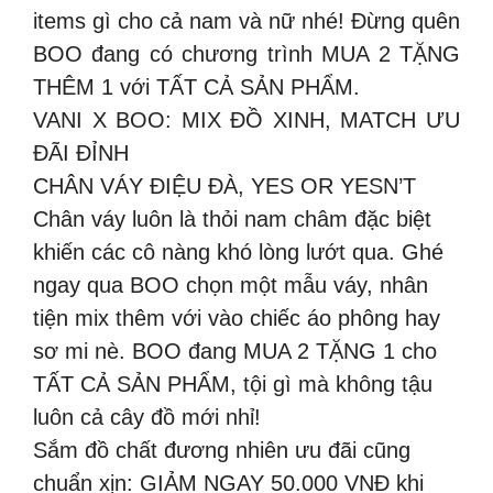
items gì cho cả nam và nữ nhé! Đừng quên
BOO đang có chương trình MUA 2 TẶNG
THÊM 1 với TẤT CẢ SẢN PHẨM.
VANI X BOO: MIX ĐỒ XINH, MATCH ƯU
ĐÃI ĐỈNH
CHÂN VÁY ĐIỆU ĐÀ, YES OR YESN’T
Chân váy luôn là thỏi nam châm đặc biệt
khiến các cô nàng khó lòng lướt qua. Ghé
ngay qua BOO chọn một mẫu váy, nhân
tiện mix thêm với vào chiếc áo phông hay
sơ mi nè. BOO đang MUA 2 TẶNG 1 cho
TẤT CẢ SẢN PHẨM, tội gì mà không tậu
luôn cả cây đồ mới nhỉ!
Sắm đồ chất đương nhiên ưu đãi cũng
chuẩn xịn: GIẢM NGAY 50.000 VNĐ khi