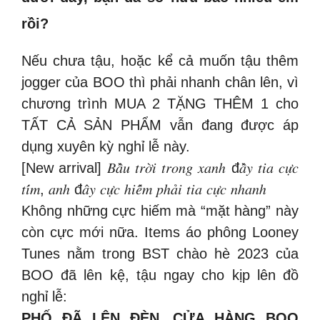
rồi?
Nếu chưa tậu, hoặc kể cả muốn tậu thêm
jogger của BOO thì phải nhanh chân lên, vì
chương trình MUA 2 TẶNG THÊM 1 cho
TẤT CẢ SẢN PHẨM vẫn đang được áp
dụng xuyên kỳ nghỉ lễ này.
[New arrival] 𝐵𝑎̂̀𝑢 𝑡𝑟𝑜̛̀𝑖 𝑡𝑟𝑜𝑛𝑔 𝑥𝑎𝑛ℎ đ𝑎̂̀𝑦 𝑡𝑖𝑎 𝑐𝑢̛̣𝑐
𝑡𝑖́𝑚, 𝑎𝑛ℎ đ𝑎̂𝑦 𝑐𝑢̛̣𝑐 ℎ𝑖𝑒̂́𝑚 𝑝ℎ𝑎̉𝑖 𝑡𝑖𝑎 𝑐𝑢̛̣𝑐 𝑛ℎ𝑎𝑛ℎ
Không những cực hiếm mà “mặt hàng” này
còn cực mới nữa. Items áo phông Looney
Tunes nằm trong BST chào hè 2023 của
BOO đã lên kệ, tậu ngay cho kịp lên đồ
nghỉ lễ:
PHỐ ĐÃ LÊN ĐÈN, CỬA HÀNG BOO