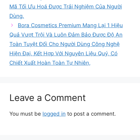
Mã Tối Ưu Hoá Được Trải Nghiệm Của Người
Dùng.
Bora Cosmetics Premium Mang Lại 1 Hiệu
Quả Vượt Trội Và Luôn Đảm Bảo Được Độ An
Toàn Tuyệt Đối Cho Người Dùng Công Nghệ
Hiện Đại, Kết Hợp Với Nguyên Liệu Quý, Có
Chiết Xuất Hoàn Toàn Tự Nhiên,
Leave a Comment
You must be
logged in
to post a comment.