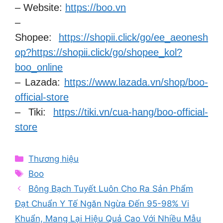
– Website:
https://boo.vn
–
Shopee:
https://shopii.click/go/ee_aeonesh
op?https://shopii.click/go/shopee_kol?
boo_online
– Lazada:
https://www.lazada.vn/shop/boo-
official-store
– Tiki:
https://tiki.vn/cua-hang/boo-official-
store
Categories
Thương hiệu
Tags
Boo
Bông Bạch Tuyết Luôn Cho Ra Sản Phẩm
Đạt Chuẩn Y Tế Ngăn Ngừa Đến 95-98% Vi
Khuẩn, Mang Lại Hiệu Quả Cao Với Nhiều Mẫu