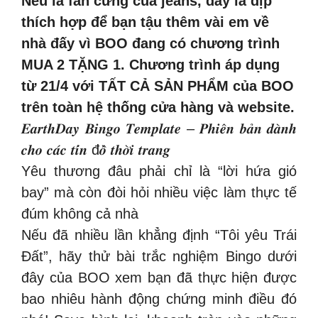
Nếu là fan cứng của jeans, đây là dịp
thích hợp để bạn tậu thêm vài em về
nhà đấy vì BOO đang có chương trình
MUA 2 TẶNG 1. Chương trình áp dụng
từ 21/4 với TẤT CẢ SẢN PHẨM của BOO
trên toàn hệ thống cửa hàng và website.
𝑬𝒂𝒓𝒕𝒉𝑫𝒂𝒚 𝑩𝒊𝒏𝒈𝒐 𝑻𝒆𝒎𝒑𝒍𝒂𝒕𝒆 – 𝑷𝒉𝒊𝒆̂𝒏 𝒃𝒂̉𝒏 𝒅𝒂̀𝒏𝒉
𝒄𝒉𝒐 𝒄𝒂́𝒄 𝒕𝒊́𝒏 đ𝒐̂̀ 𝒕𝒉𝒐̛̀𝒊 𝒕𝒓𝒂𝒏𝒈
Yêu thương đâu phải chỉ là “lời hứa gió
bay” mà còn đòi hỏi nhiều việc làm thực tế
đúm không cả nhà
Nếu đã nhiều lần khẳng định “Tôi yêu Trái
Đất”, hãy thử bài trắc nghiệm Bingo dưới
đây của BOO xem bạn đã thực hiện được
bao nhiêu hành động chứng minh điều đó