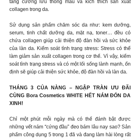
tăng cường lưu thông máu và kích thích sản xuất
collagen trong da.
Sử dụng sản phẩm chăm sóc da như: kem dưỡng,
serum, tinh chất dưỡng da, mặt nạ, toner… đều có
chứa collagen giúp cải thiện độ đàn hồi và sức khỏe
của làn da. Kiểm soát tình trạng stress: Stress có thể
làm giảm sản xuất collagen trong cơ thể. Vì vậy, kiểm
soát tình trạng stress và có một lối sống lành mạnh, ổn
định sẽ giúp cải thiện sức khỏe, độ đàn hồi và làn da.
THÁNG 3 CỦA NÀNG – NGẬP TRÀN ƯU ĐÃI
CÙNG Bora Cosmetics WHITE HẾT NÁM ĐÓN DA
XINH!
Chỉ một phút mỗi ngày mà có thể đánh bật được
những vết nám “cứng đầu” đeo bám lâu nay sao? Sản
phẩm công dụng 5 trong 1 đã và đang làm hài lòng rất