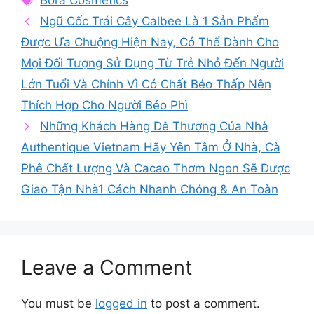
Bora Cosmetics
Ngũ Cốc Trái Cây Calbee Là 1 Sản Phẩm
Được Ưa Chuộng Hiện Nay, Có Thể Dành Cho
Mọi Đối Tượng Sử Dụng Từ Trẻ Nhỏ Đến Người
Lớn Tuổi Và Chính Vì Có Chất Béo Thấp Nên
Thích Hợp Cho Người Béo Phì
Những Khách Hàng Dễ Thương Của Nhà
Authentique Vietnam Hãy Yên Tâm Ở Nhà, Cà
Phê Chất Lượng Và Cacao Thơm Ngon Sẽ Được
Giao Tận Nhà1 Cách Nhanh Chóng & An Toàn
Leave a Comment
You must be
logged in
to post a comment.