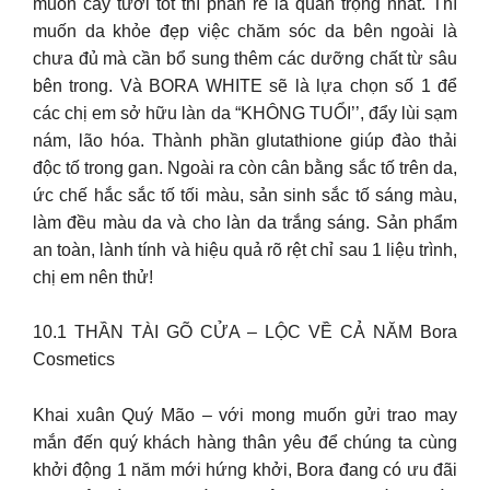
muốn cây tươi tốt thì phần rễ là quan trọng nhất. Thì
muốn da khỏe đẹp việc chăm sóc da bên ngoài là
chưa đủ mà cần bổ sung thêm các dưỡng chất từ sâu
bên trong. Và BORA WHITE sẽ là lựa chọn số 1 để
các chị em sở hữu làn da “KHÔNG TUỔI’’, đẩy lùi sạm
nám, lão hóa. Thành phần glutathione giúp đào thải
độc tố trong gan. Ngoài ra còn cân bằng sắc tố trên da,
ức chế hắc sắc tố tối màu, sản sinh sắc tố sáng màu,
làm đều màu da và cho làn da trắng sáng. Sản phẩm
an toàn, lành tính và hiệu quả rõ rệt chỉ sau 1 liệu trình,
chị em nên thử!
10.1 THẦN TÀI GÕ CỬA – LỘC VỀ CẢ NĂM Bora
Cosmetics
Khai xuân Quý Mão – với mong muốn gửi trao may
mắn đến quý khách hàng thân yêu để chúng ta cùng
khởi động 1 năm mới hứng khởi, Bora đang có ưu đãi