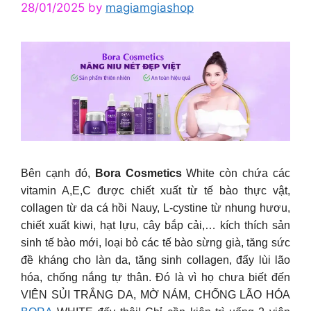
28/01/2025
by
magiamgiashop
Bên cạnh đó,
Bora Cosmetics
White còn chứa các
vitamin A,E,C được chiết xuất từ tế bào thực vật,
collagen từ da cá hồi Nauy, L-cystine từ nhung hươu,
chiết xuất kiwi, hạt lựu, cây bắp cải,… kích thích sản
sinh tế bào mới, loại bỏ các tế bào sừng già, tăng sức
đề kháng cho làn da, tăng sinh collagen, đẩy lùi lão
hóa, chống nắng tự thân. Đó là vì họ chưa biết đến
VIÊN SỦI TRẮNG DA, MỜ NÁM, CHỐNG LÃO HÓA