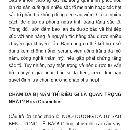
Sau khi tổn thương xảy ra, trong quá trình phục hồi,
làn da sản xuất quá nhiều sắc tố melanin hoặc các hạt
sắc tố phân bố không đồng đều sau viêm. Có rất nhiều
cách để giúp da phòng ngừa tình trạng tăng sắc tố.
Trong đó, luôn đảm bảo làn da được bảo vệ khi tiếp
xúc với ánh nắng là nguyên tắc hàng đầu được nhiều
chuyên gia khuyến cáo. Bạn cũng có thể kết hợp sử
dụng kem chống nắng, serum, viên uống trắng da mờ
nám, công nghệ thẩm mỹ, nếu gặp phải chứng tăng
sắc tố. Tuy nhiên, hãy thận trọng và nên được tư vấn
bởi chuyên gia hoặc bác sĩ da liễu, trước khi bạn
quyết định lựa chọn phương pháp phù hợp!
CHĂM DA BỊ NÁM THÌ ĐIỀU GÌ LÀ QUAN TRỌNG
NHẤT? Bora Cosmetics
Câu trả lời chắc chắn là: NUÔI DƯỠNG DA TỪ SÂU
BÊN TRONG TẾ BÀO! Giống như một cái cây vậy,