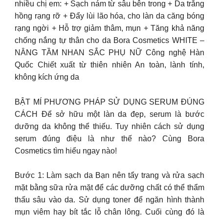
nhiều chị em: + Sạch nám từ sâu bên trong + Da trắng
hồng rạng rỡ + Đẩy lùi lão hóa, cho làn da căng bóng
rạng ngời + Hỗ trợ giảm thâm, mụn + Tăng khả năng
chống nắng tự thân cho da Bora Cosmetics WHITE –
NÂNG TẦM NHAN SẮC PHỤ NỮ Công nghệ Hàn
Quốc Chiết xuất từ thiên nhiên An toàn, lành tính,
không kích ứng da
BẬT MÍ PHƯƠNG PHÁP SỬ DỤNG SERUM ĐÚNG
CÁCH Để sở hữu một làn da đẹp, serum là bước
dưỡng da không thể thiếu. Tuy nhiên cách sử dụng
serum đúng điệu là như thế nào? Cùng Bora
Cosmetics tìm hiểu ngay nào!
Bước 1: Làm sạch da Bạn nên tẩy trang và rửa sạch
mặt bằng sữa rửa mặt để các dưỡng chất có thể thẩm
thấu sâu vào da. Sử dụng toner để ngăn hình thành
mụn viêm hay bít tắc lỗ chân lông. Cuối cùng đó là