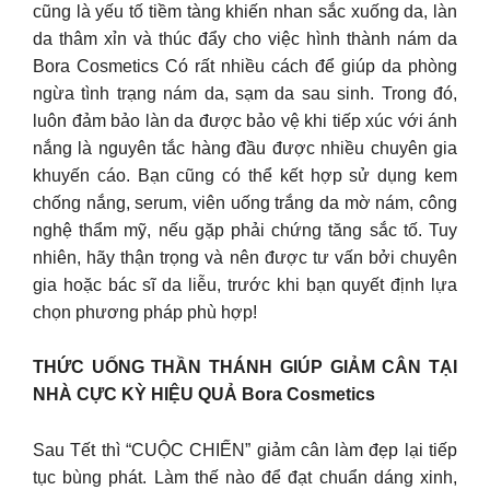
cũng là yếu tố tiềm tàng khiến nhan sắc xuống da, làn
da thâm xỉn và thúc đẩy cho việc hình thành nám da
Bora Cosmetics Có rất nhiều cách để giúp da phòng
ngừa tình trạng nám da, sạm da sau sinh. Trong đó,
luôn đảm bảo làn da được bảo vệ khi tiếp xúc với ánh
nắng là nguyên tắc hàng đầu được nhiều chuyên gia
khuyến cáo. Bạn cũng có thể kết hợp sử dụng kem
chống nắng, serum, viên uống trắng da mờ nám, công
nghệ thẩm mỹ, nếu gặp phải chứng tăng sắc tố. Tuy
nhiên, hãy thận trọng và nên được tư vấn bởi chuyên
gia hoặc bác sĩ da liễu, trước khi bạn quyết định lựa
chọn phương pháp phù hợp!
THỨC UỐNG THẦN THÁNH GIÚP GIẢM CÂN TẠI
NHÀ CỰC KỲ HIỆU QUẢ Bora Cosmetics
Sau Tết thì “CUỘC CHIẾN” giảm cân làm đẹp lại tiếp
tục bùng phát. Làm thế nào để đạt chuẩn dáng xinh,