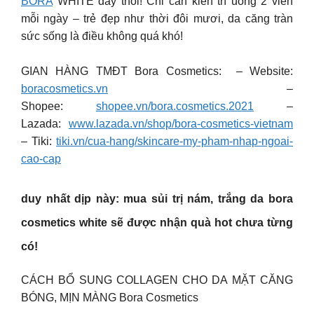
BORA
WHITE đấy thôi! Chỉ cần kiên trì uống 2 viên
mỗi ngày – trẻ đẹp như thời đôi mươi, da căng tràn
sức sống là điều không quá khó!
GIAN HÀNG TMĐT Bora Cosmetics: – Website:
boracosmetics.vn
–
Shopee:
shopee.vn/bora.cosmetics.2021
–
Lazada:
www.lazada.vn/shop/bora-cosmetics-vietnam
– Tiki:
tiki.vn/cua-hang/skincare-my-pham-nhap-ngoai-
cao-cap
duy nhất dịp này: mua sủi trị nám, trắng da
bora
cosmetics
white sẽ được nhận quà hot chưa từng
có!
CÁCH BỔ SUNG COLLAGEN CHO DA MẶT CĂNG
BÓNG, MỊN MÀNG Bora Cosmetics