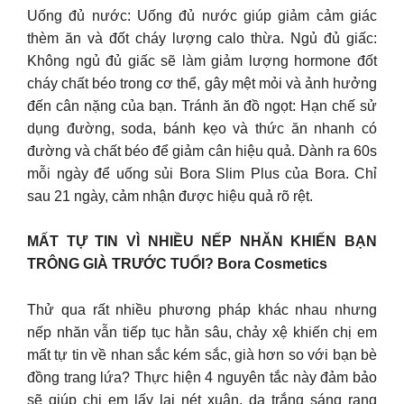
Uống đủ nước: Uống đủ nước giúp giảm cảm giác
thèm ăn và đốt cháy lượng calo thừa. Ngủ đủ giấc:
Không ngủ đủ giấc sẽ làm giảm lượng hormone đốt
cháy chất béo trong cơ thể, gây mệt mỏi và ảnh hưởng
đến cân nặng của bạn. Tránh ăn đồ ngọt: Hạn chế sử
dụng đường, soda, bánh kẹo và thức ăn nhanh có
đường và chất béo để giảm cân hiệu quả. Dành ra 60s
mỗi ngày để uống sủi Bora Slim Plus của Bora. Chỉ
sau 21 ngày, cảm nhận được hiệu quả rõ rệt.
MẤT TỰ TIN VÌ NHIỀU NẾP NHĂN KHIẾN BẠN
TRÔNG GIÀ TRƯỚC TUỔI? Bora Cosmetics
Thử qua rất nhiều phương pháp khác nhau nhưng
nếp nhăn vẫn tiếp tục hằn sâu, chảy xệ khiến chị em
mất tự tin về nhan sắc kém sắc, già hơn so với bạn bè
đồng trang lứa? Thực hiện 4 nguyên tắc này đảm bảo
sẽ giúp chị em lấy lại nét xuân, da trắng sáng rạng