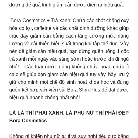
dưỡng để quá trình giảm cân được diễn ra hiệu quả.
Bora Cosmetics + Trà xanh: Chứa các chất chống oxy
hóa có lợi, caffeine và các chất dinh dưỡng khác giúp
thúc đẩy giảm cân bằng cách tăng cường mức năng
lượng và cải thiện hiệu suất trong khi tập thể dục. Vậy
nên để giảm cân hiệu quả, bạn đừng quên uống 1 cốc
trà xanh mỗi ngày vào sáng sớm hoặc trước khi đi ngủ
nhé! Các loại nước uống không chứa hoặc chứa ít
calo sẽ giúp bạn giảm cân hiệu quả tuy vậy, hãy lưu ý
giữ cho mình một chế độ sinh hoạt khoa học và đừng
quên kết hợp với viên sủi Bora Slim Plus để đạt được
hiệu quả nhanh chóng nhất nhé!
LÀ LÁ THÌ PHẢI XANH, LÀ PHỤ NỮ THÌ PHẢI ĐẸP
Bora Cosmetics
Không gì khiến phụ nữ tự ti và suy nghĩ tiêu cực bằng