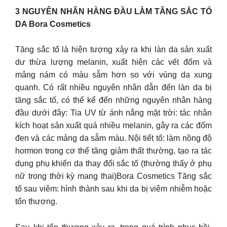
3 NGUYÊN NHÂN HÀNG ĐẦU LÀM TĂNG SẮC TỐ
DA Bora Cosmetics
Tăng sắc tố là hiện tượng xảy ra khi làn da sản xuất
dư thừa lượng melanin, xuất hiện các vết đốm và
mảng nám có màu sẫm hơn so với vùng da xung
quanh. Có rất nhiều nguyên nhân dẫn đến làn da bị
tăng sắc tố, có thể kể đến những nguyên nhân hàng
đầu dưới đây: Tia UV từ ánh nắng mặt trời: tác nhân
kích hoạt sản xuất quá nhiều melanin, gây ra các đốm
đen và các mảng da sẫm màu. Nội tiết tố: làm nồng độ
hormon trong cơ thể tăng giảm thất thường, tạo ra tác
dụng phụ khiến da thay đổi sắc tố (thường thấy ở phụ
nữ trong thời kỳ mang thai)Bora Cosmetics Tăng sắc
tố sau viêm: hình thành sau khi da bị viêm nhiễm hoặc
tổn thương.