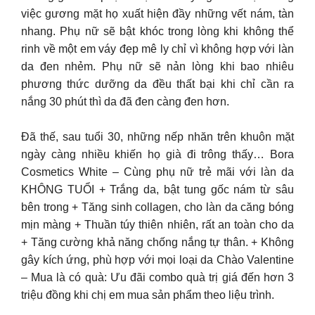
việc gương mặt họ xuất hiện đầy những vết nám, tàn
nhang. Phụ nữ sẽ bật khóc trong lòng khi không thể
rinh về một em váy đẹp mê ly chỉ vì không hợp với làn
da đen nhẻm. Phụ nữ sẽ nản lòng khi bao nhiêu
phương thức dưỡng da đều thất bại khi chỉ cần ra
nắng 30 phút thì da đã đen càng đen hơn.
Đã thế, sau tuổi 30, những nếp nhăn trên khuôn mặt
ngày càng nhiều khiến họ già đi trông thấy… Bora
Cosmetics White – Cùng phụ nữ trẻ mãi với làn da
KHÔNG TUỔI + Trắng da, bật tung gốc nám từ sâu
bên trong + Tăng sinh collagen, cho làn da căng bóng
mịn màng + Thuần túy thiên nhiên, rất an toàn cho da
+ Tăng cường khả năng chống nắng tự thân. + Không
gây kích ứng, phù hợp với mọi loại da Chào Valentine
– Mua là có quà: Ưu đãi combo quà trị giá đến hơn 3
triệu đồng khi chị em mua sản phẩm theo liệu trình.