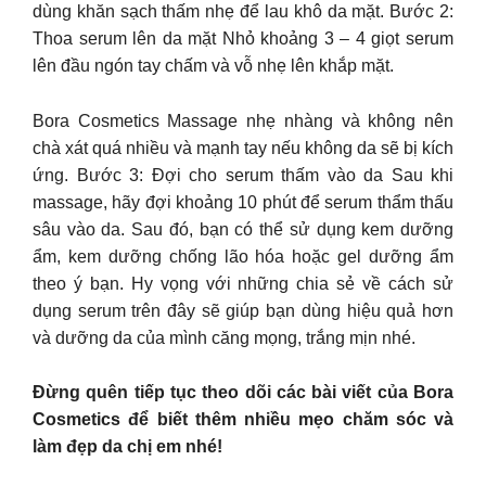
dùng khăn sạch thấm nhẹ để lau khô da mặt. Bước 2:
Thoa serum lên da mặt Nhỏ khoảng 3 – 4 giọt serum
lên đầu ngón tay chấm và vỗ nhẹ lên khắp mặt.
Bora Cosmetics Massage nhẹ nhàng và không nên
chà xát quá nhiều và mạnh tay nếu không da sẽ bị kích
ứng. Bước 3: Đợi cho serum thấm vào da Sau khi
massage, hãy đợi khoảng 10 phút để serum thẩm thấu
sâu vào da. Sau đó, bạn có thể sử dụng kem dưỡng
ẩm, kem dưỡng chống lão hóa hoặc gel dưỡng ẩm
theo ý bạn. Hy vọng với những chia sẻ về cách sử
dụng serum trên đây sẽ giúp bạn dùng hiệu quả hơn
và dưỡng da của mình căng mọng, trắng mịn nhé.
Đừng quên tiếp tục theo dõi các bài viết của Bora
Cosmetics để biết thêm nhiều mẹo chăm sóc và
làm đẹp da chị em nhé!