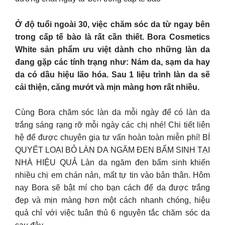
Ở độ tuổi ngoài 30, việc chăm sóc da từ ngay bên
trong cấp tế bào là rất cần thiết. Bora Cosmetics
White sản phẩm ưu việt dành cho những làn da
đang gặp các tính trạng như: Nám da, sạm da hay
da có dầu hiệu lão hóa. Sau 1 liệu trình làn da sẽ
cải thiện, căng mướt và mịn màng hơn rất nhiều.
Cùng Bora chăm sóc làn da mỗi ngày để có làn da
trắng sáng rạng rỡ mỗi ngày các chị nhé! Chi tiết liên
hệ để được chuyên gia tư vấn hoàn toàn miễn phí! BÍ
QUYẾT LOẠI BỎ LÀN DA NGĂM ĐEN BẨM SINH TẠI
NHÀ HIỆU QUẢ Làn da ngăm đen bẩm sinh khiến
nhiều chị em chán nản, mất tự tin vào bản thân. Hôm
nay Bora sẽ bật mí cho bạn cách để da được trắng
đẹp và mịn màng hơn một cách nhanh chóng, hiệu
quả chỉ với việc tuân thủ 6 nguyên tắc chăm sóc da