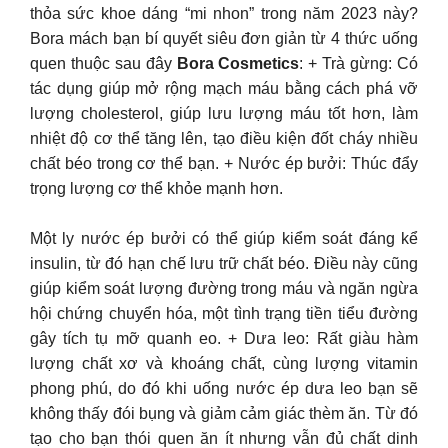
thỏa sức khoe dáng “mi nhon” trong năm 2023 này?
Bora mách bạn bí quyết siêu đơn giản từ 4 thức uống
quen thuộc sau đây
Bora Cosmetics
: + Trà gừng: Có
tác dụng giúp mở rộng mạch máu bằng cách phá vỡ
lượng cholesterol, giúp lưu lượng máu tốt hơn, làm
nhiệt độ cơ thể tăng lên, tạo điều kiện đốt cháy nhiều
chất béo trong cơ thể bạn. + Nước ép bưởi: Thúc đẩy
trọng lượng cơ thể khỏe mạnh hơn.
Một ly nước ép bưởi có thể giúp kiểm soát đáng kể
insulin, từ đó hạn chế lưu trữ chất béo. Điều này cũng
giúp kiểm soát lượng đường trong máu và ngăn ngừa
hội chứng chuyển hóa, một tình trạng tiền tiểu đường
gây tích tụ mỡ quanh eo. + Dưa leo: Rất giàu hàm
lượng chất xơ và khoáng chất, cùng lượng vitamin
phong phú, do đó khi uống nước ép dưa leo bạn sẽ
không thấy đói bụng và giảm cảm giác thèm ăn. Từ đó
tạo cho bạn thói quen ăn ít nhưng vẫn đủ chất dinh