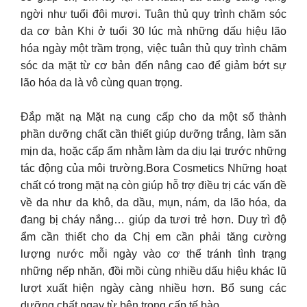
ngời như tuổi đôi mươi. Tuân thủ quy trình chăm sóc
da cơ bản Khi ở tuổi 30 lúc mà những dấu hiệu lão
hóa ngày một trầm trọng, việc tuân thủ quy trình chăm
sóc da mặt từ cơ bản đến nâng cao để giảm bớt sự
lão hóa da là vô cùng quan trọng.
Đắp mặt nạ Mặt nạ cung cấp cho da một số thành
phần dưỡng chất cần thiết giúp dưỡng trắng, làm săn
mịn da, hoặc cấp ẩm nhằm làm da dịu lại trước những
tác động của môi trường.Bora Cosmetics Những hoạt
chất có trong mặt nạ còn giúp hỗ trợ điều trị các vấn đề
về da như da khô, da dầu, mụn, nám, da lão hóa, da
đang bị cháy nắng… giúp da tươi trẻ hơn. Duy trì độ
ẩm cần thiết cho da Chị em cần phải tăng cường
lượng nước mỗi ngày vào cơ thể tránh tình trạng
những nếp nhăn, đồi mồi cùng nhiều dấu hiệu khác lũ
lượt xuất hiện ngày càng nhiều hơn. Bổ sung các
dưỡng chất ngay từ bên trong cấp tế bào