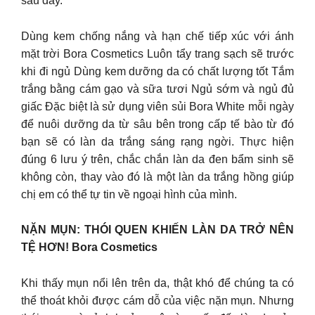
sau đây.
Dùng kem chống nắng và hạn chế tiếp xúc với ánh
mặt trời Bora Cosmetics Luôn tẩy trang sạch sẽ trước
khi đi ngủ Dùng kem dưỡng da có chất lượng tốt Tắm
trắng bằng cám gạo và sữa tươi Ngủ sớm và ngủ đủ
giấc Đặc biệt là sử dụng viên sủi Bora White mỗi ngày
để nuôi dưỡng da từ sâu bên trong cấp tế bào từ đó
bạn sẽ có làn da trắng sáng rạng ngời. Thực hiện
đúng 6 lưu ý trên, chắc chắn làn da đen bẩm sinh sẽ
không còn, thay vào đó là một làn da trắng hồng giúp
chị em có thể tự tin về ngoại hình của mình.
NẶN MỤN: THÓI QUEN KHIẾN LÀN DA TRỞ NÊN
TỆ HƠN! Bora Cosmetics
Khi thấy mụn nổi lên trên da, thật khó để chúng ta có
thể thoát khỏi được cám dỗ của việc nặn mụn. Nhưng