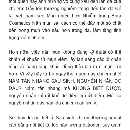
thói quen này ảnh hưởng vô cùng xấu đến làn da của
chị em: Gây tổn thương nghiêm trọng đến làn da Để
lại vết thâm sẹo Mụn nhiều hơn Nhiễm trùng Bora
Cosmetics Nặn mụn sai cách có thể đẩy một số chất
bên trong mụn vào sâu hơn trong da, làm tăng tình
trạng viêm nhiễm.
Hơn nữa, việc nặn mụn không đúng kỹ thuật có thể
khiến vi khuẩn từ mụn viêm lây lan sang các lỗ chân
lông và nang lông khác, đồng thời tạo ra ổ mụn lớn
hơn. Vì vậy hãy từ bỏ ngay thói quen này chị em nhé!
NÁM TÀN NHANG SAU SINH, NGUYÊN NHÂN DO
ĐÂU? Nám, tàn nhang mà KHÔNG BIẾT ĐƯỢC
nguyên nhân thì rất khó để điều trị dứt điểm. Một số
nguyên nhân gây nám da chị em cần lưu ý:
Sự thay đổi nội tiết tố: Sau sinh, chị em thường bị mất
cân bằng nội tiết tố, lúc này lượng estrogen suy giảm