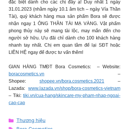
đặc biệt dành cho các chị đây ạ! Duy nhất 1 ngày
31.01.2023 (nhằm ngày 10.1 âm lịch – ngày Vía Thần
Tài), quý khách hàng mua sản phẩm Bora sẽ được
nhận ngay 1 ÔNG THẦN TÀI MẠ VÀNG. Vật phẩm
phong thủy này sẽ mang tài lộc, may mắn đến cho
người sở hữu. Ưu đãi chỉ dành cho 100 khách hàng
nhanh tay nhất. Chị em quan tâm để lại SĐT hoặc
LIÊN HỆ ngay để được tư vấn thêm!
GIAN HÀNG TMĐT Bora Cosmetics: – Website:
boracosmetics.vn
–
Shopee:
shopee.vn/bora.cosmetics.2021
–
Lazada:
www.lazada.vn/shop/bora-cosmetics-vietnam
– Tiki:
tiki.vn/cua-hang/skincare-my-pham-nhap-ngoai-
cao-cap
Categories
Thương hiệu
Tags