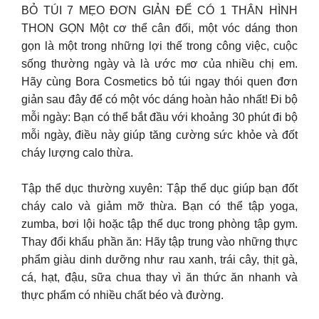
BỎ TÚI 7 MẸO ĐƠN GIẢN ĐỂ CÓ 1 THÂN HÌNH
THON GỌN Một cơ thể cân đối, một vóc dáng thon
gọn là một trong những lợi thế trong công việc, cuộc
sống thường ngày và là ước mơ của nhiều chị em.
Hãy cùng Bora Cosmetics bỏ túi ngay thói quen đơn
giản sau đây để có một vóc dáng hoàn hảo nhất! Đi bộ
mỗi ngày: Bạn có thể bắt đầu với khoảng 30 phút đi bộ
mỗi ngày, điều này giúp tăng cường sức khỏe và đốt
cháy lượng calo thừa.
Tập thể dục thường xuyên: Tập thể dục giúp bạn đốt
cháy calo và giảm mỡ thừa. Bạn có thể tập yoga,
zumba, bơi lội hoặc tập thể dục trong phòng tập gym.
Thay đổi khẩu phần ăn: Hãy tập trung vào những thực
phẩm giàu dinh dưỡng như rau xanh, trái cây, thịt gà,
cá, hạt, đậu, sữa chua thay vì ăn thức ăn nhanh và
thực phẩm có nhiều chất béo và đường.