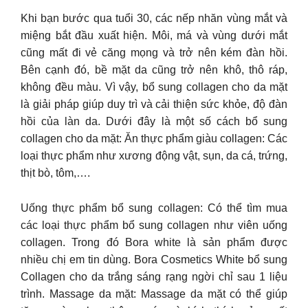
Khi bạn bước qua tuổi 30, các nếp nhăn vùng mắt và
miệng bắt đầu xuất hiện. Môi, má và vùng dưới mắt
cũng mất đi vẻ căng mọng và trở nên kém đàn hồi.
Bên cạnh đó, bề mặt da cũng trở nên khô, thô ráp,
không đều màu. Vì vậy, bổ sung collagen cho da mặt
là giải pháp giúp duy trì và cải thiện sức khỏe, độ đàn
hồi của làn da. Dưới đây là một số cách bổ sung
collagen cho da mặt: Ăn thực phẩm giàu collagen: Các
loại thực phẩm như xương động vật, sụn, da cá, trứng,
thịt bò, tôm,….
Uống thực phẩm bổ sung collagen: Có thể tìm mua
các loại thực phẩm bổ sung collagen như viên uống
collagen. Trong đó Bora white là sản phẩm được
nhiều chị em tin dùng. Bora Cosmetics White bổ sung
Collagen cho da trắng sáng rạng ngời chỉ sau 1 liệu
trình. Massage da mặt: Massage da mặt có thể giúp