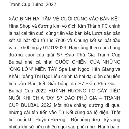
Tranh Cup Bulbal 2022
XÁC ĐỊNH HAI TẤM VÉ CUỐI CÙNG VÀO BÁN KẾT
Hina Shop và đương kim vô địch Kim Thành FC chính
là hai cái tên cuối cùng tiến vào bán kết. Lượt trận bán
kết sẽ bắt đầu từ lúc 7h00 và Chung kết sẽ bắt đầu
vào 17h00 ngày 01/01/2023. Hãy cùng theo dõi chặng
đường cuối của giải S7 Đảo Phú Gia Tranh Cup
Bulbal nhé cả nhà! CUỘC CHIẾN CỦA NHỮNG
“ÔNG LỚN” MIỀN TÂY Spa Lan Ngọc Kiên Giang và
Khải Hoàng Thi Bạc Liêu chính là hai đại diện đầu tiên
tiến vào Bán kết Giải bóng đá S7 Đảo Phú Gia –
Bulbal Cup 2022 HUỲNH HƯƠNG FC GÂY TIẾC
NUỐI KHI CHIA TAY S7 ĐẢO PHÚ GIA – TRANH
CÚP BULBAL 2022 Một nửa chặng đường đi qua,
những cái tên tiến vào Tứ Kết cũng đã lộ diện. Thật
tiếc nuối khi Huỳnh Hương – Đội bóng được kỳ vọng
nhiều khi sở hữu nhiều ngôi sao phủi như: Hạnh balo,