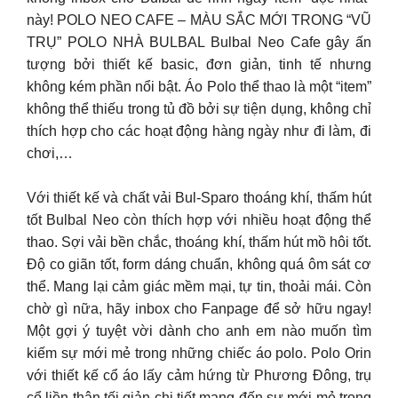
này! POLO NEO CAFE – MÀU SẮC MỚI TRONG “VŨ
TRỤ” POLO NHÀ BULBAL Bulbal Neo Cafe gây ấn
tượng bởi thiết kế basic, đơn giản, tinh tế nhưng
không kém phần nổi bật. Áo Polo thể thao là một “item”
không thể thiếu trong tủ đồ bởi sự tiện dụng, không chỉ
thích hợp cho các hoạt động hàng ngày như đi làm, đi
chơi,…
Với thiết kế và chất vải Bul-Sparo thoáng khí, thấm hút
tốt Bulbal Neo còn thích hợp với nhiều hoạt động thể
thao. Sợi vải bền chắc, thoáng khí, thấm hút mồ hôi tốt.
Độ co giãn tốt, form dáng chuẩn, không quá ôm sát cơ
thể. Mang lại cảm giác mềm mại, tự tin, thoải mái. Còn
chờ gì nữa, hãy inbox cho Fanpage để sở hữu ngay!
Một gợi ý tuyệt vời dành cho anh em nào muốn tìm
kiếm sự mới mẻ trong những chiếc áo polo. Polo Orin
với thiết kế cổ áo lấy cảm hứng từ Phương Đông, trụ
cổ liền thân tối giản chi tiết mang đến sự mới mẻ trong