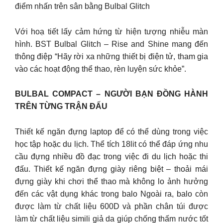
điểm nhấn trên sân bằng Bulbal Glitch
Với hoạ tiết lấy cảm hứng từ hiện tượng nhiễu màn
hình. BST Bulbal Glitch – Rise and Shine mang đến
thông điệp “Hãy rời xa những thiết bị điện tử, tham gia
vào các hoạt động thể thao, rèn luyện sức khỏe”.
BULBAL COMPACT – NGƯỜI BẠN ĐỒNG HÀNH
TRÊN TỪNG TRẬN ĐẤU
Thiết kế ngăn đựng laptop để có thể dùng trong việc
học tập hoặc du lịch. Thể tích 18lit có thể đáp ứng nhu
cầu đựng nhiều đồ đạc trong việc đi du lịch hoặc thi
đấu. Thiết kế ngăn đựng giày riêng biệt – thoải mái
đựng giày khi chơi thể thao mà không lo ảnh hưởng
đến các vật dụng khác trong balo Ngoài ra, balo còn
được làm từ chất liệu 600D và phần chân túi được
làm từ chất liệu simili giả da giúp chống thấm nước tốt