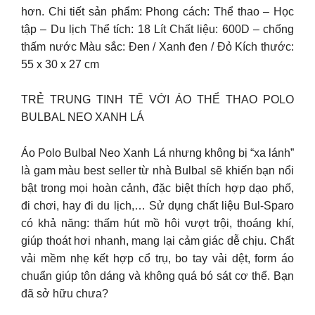
hơn. Chi tiết sản phẩm: Phong cách: Thể thao – Học
tập – Du lịch Thể tích: 18 Lít Chất liệu: 600D – chống
thấm nước Màu sắc: Đen / Xanh đen / Đỏ Kích thước:
55 x 30 x 27 cm
TRẺ TRUNG TINH TẾ VỚI ÁO THỂ THAO POLO
BULBAL NEO XANH LÁ
Áo Polo Bulbal Neo Xanh Lá nhưng không bị “xa lánh”
là gam màu best seller từ nhà Bulbal sẽ khiến bạn nổi
bật trong mọi hoàn cảnh, đặc biệt thích hợp dạo phố,
đi chơi, hay đi du lịch,… Sử dụng chất liệu Bul-Sparo
có khả năng: thấm hút mồ hôi vượt trội, thoáng khí,
giúp thoát hơi nhanh, mang lại cảm giác dễ chịu. Chất
vải mềm nhẹ kết hợp cổ trụ, bo tay vải dệt, form áo
chuẩn giúp tôn dáng và không quá bó sát cơ thể. Bạn
đã sở hữu chưa?