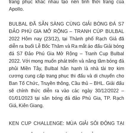
trang phục khác nhau tạo nên tính thời trang của
Apollo.
BULBAL ĐÃ SẴN SÀNG CÙNG GIẢI BÓNG ĐÁ S7
ĐẢO PHÚ GIA MỞ RỘNG – TRANH CÚP BULBAL
2022 Hôm nay (23/12), tại Thành phố Rạch Giá đã
diễn ra buổi Lễ Bốc Thăm và Ra mắt áo đấu Giải bóng
đá S7 Đảo Phú Gia Mở Rộng – Tranh Cup Bulbal
2022. Với mong muốn phát triển và nâng tầm bóng đá
phủi Miền Tây, Bulbal hân hạnh là nhà tài trợ kim
cương cung cấp trang phục thi đấu và di chuyển cho
Ban Tổ Chức, Truyền thông, Cầu thủ – BHL. Giải đấu
sẽ chính thức diễn ra vào các ngày 30/12/2022 –
01/01/2023 tại sân bóng đá đảo Phú Gia, TP. Rạch
Giá, Kiên Giang.
KEN CUP CHALLENGE: MÙA GIẢI SÔI ĐỘNG TẠI