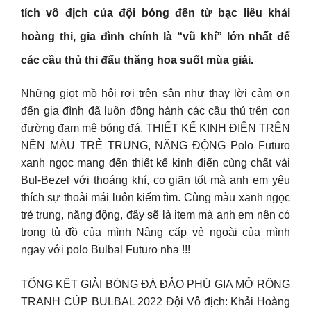
tích vô địch của đội bóng đến từ bạc liêu khải
hoàng thi, gia đình chính là “vũ khí” lớn nhất để
các cầu thủ thi đấu thăng hoa suốt mùa giải.
Những giọt mồ hôi rơi trên sân như thay lời cảm ơn
đến gia đình đã luôn đồng hành các cầu thủ trên con
đường đam mê bóng đá. THIẾT KẾ KINH ĐIỂN TRÊN
NỀN MÀU TRẺ TRUNG, NĂNG ĐỘNG Polo Futuro
xanh ngọc mang đến thiết kế kinh điển cùng chất vải
Bul-Bezel với thoáng khí, co giãn tốt mà anh em yêu
thích sự thoải mái luôn kiếm tìm. Cùng màu xanh ngọc
trẻ trung, năng động, đây sẽ là item mà anh em nên có
trong tủ đồ của mình Nâng cấp vẻ ngoài của mình
ngay với polo Bulbal Futuro nha !!!
TỔNG KẾT GIẢI BÓNG ĐÁ ĐẢO PHÚ GIA MỞ RỘNG
TRANH CÚP BULBAL 2022 Đội Vô địch: Khải Hoàng