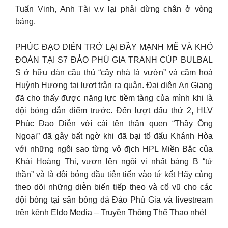
Tuấn Vinh, Anh Tài v.v lại phải dừng chân ở vòng
bảng.
PHÚC ĐẠO DIỄN TRỞ LẠI ĐẦY MẠNH MẼ VÀ KHÓ
ĐOÁN TẠI S7 ĐẢO PHÚ GIA TRANH CÚP BULBAL
S ở hữu dàn cầu thủ “cây nhà lá vườn” và cầm hoà
Huỳnh Hương tại lượt trận ra quân. Đại diện An Giang
đã cho thấy được năng lực tiềm tàng của mình khi là
đội bóng dẫn điểm trước. Đến lượt đấu thứ 2, HLV
Phúc Đạo Diễn với cái tên thân quen “Thầy Ông
Ngoại” đã gây bất ngờ khi đã bại tổ đấu Khánh Hòa
với những ngôi sao từng vô địch HPL Miền Bắc của
Khải Hoàng Thi, vươn lên ngôi vị nhất bảng B “tử
thần” và là đội bóng đầu tiên tiến vào tứ kết Hãy cùng
theo dõi những diễn biến tiếp theo và cổ vũ cho các
đội bóng tại sân bóng đá Đảo Phú Gia và livestream
trên kênh Eldo Media – Truyền Thông Thể Thao nhé!