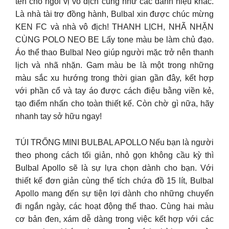
tên cho ngôi vị vô địch cũng như các danh hiệu khác.
Là nhà tài trợ đồng hành, Bulbal xin được chúc mừng
KEN FC và nhà vô địch! THANH LỊCH, NHÃ NHẶN
CÙNG POLO NEO BE Lấy tone màu be làm chủ đạo.
Áo thể thao Bulbal Neo giúp người mặc trở nên thanh
lịch và nhã nhặn. Gam màu be là một trong những
màu sắc xu hướng trong thời gian gần đây, kết hợp
với phần cổ và tay áo được cách điệu bằng viền kẻ,
tạo điểm nhấn cho toàn thiết kế. Còn chờ gì nữa, hãy
nhanh tay sở hữu ngay!
TÚI TRỐNG MINI BULBAL APOLLO Nếu bạn là người
theo phong cách tối giản, nhỏ gọn không cầu kỳ thì
Bulbal Apollo sẽ là sự lựa chọn dành cho bạn. Với
thiết kế đơn giản cùng thể tích chứa đồ 15 lít, Bulbal
Apollo mang đến sự tiện lợi dành cho những chuyến
đi ngắn ngày, các hoạt động thể thao. Cùng hai màu
cơ bản đen, xám dễ dàng trong việc kết hợp với các