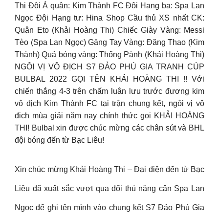
Thi Đội Á quân: Kim Thành FC Đội Hạng ba: Spa Lan
Ngọc Đội Hạng tư: Hina Shop Cầu thủ XS nhất CK:
Quân Eto (Khải Hoàng Thi) Chiếc Giày Vàng: Messi
Tèo (Spa Lan Ngọc) Găng Tay Vàng: Đăng Thao (Kim
Thành) Quả bóng vàng: Thống Pành (Khải Hoàng Thi)
NGÔI VỊ VÔ ĐỊCH S7 ĐẢO PHÚ GIA TRANH CÚP
BULBAL 2022 GỌI TÊN KHẢI HOÀNG THI !! Với
chiến thắng 4-3 trên chấm luân lưu trước đương kim
vô địch Kim Thành FC tại trận chung kết, ngôi vị vô
địch mùa giải năm nay chính thức gọi KHẢI HOÀNG
THI! Bulbal xin được chúc mừng các chân sút và BHL
đội bóng đến từ Bạc Liêu!
Xin chúc mừng Khải Hoàng Thi – Đại diện đến từ Bạc
Liêu đã xuất sắc vượt qua đối thủ nặng cân Spa Lan
Ngọc để ghi tên mình vào chung kết S7 Đảo Phú Gia