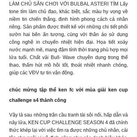
LÀM CHỦ SÂN CHƠI VỚI BULBAL ASTERI TÍM Lấy
tone tím làm chủ đạo, khác biệt, sắc màu hy vọng về
niềm tin chiến thắng, định hình phong cách cá nhân
riêng. Sản phẩm được thiết kế với những chi tiết phối
sườn hai bên ấn tượng, cùng với thân áo sử dụng
công nghệ in chuyển nhiệt hiện đại. Họa tiết xoáy
nước mạnh mẽ, mang đậm tính thời trang phù hợp mọi
lứa tuổi. Chất vải Bull- Wave chuyên dụng trong thể
thao, thấm hút mồ hôi tốt, thoát nhiệt nhanh chóng,
giúp các VĐV tự tin vận động.
chúc mừng tập thể ken fc với mùa giải ken cup
challenge s4 thành công
Vậy là sau những trận cầu tranh tài sôi nổi, hấp dẫn và
nảy lửa, KEN CUP CHALLENGE SEASON 4 đã chính
thức khép lại với việc tìm ra được những chủ nhân, cái