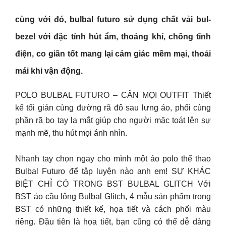
cùng với đó, bulbal futuro sử dụng chất vải bul-
bezel với đặc tính hút ẩm, thoáng khí, chống tĩnh
điện, co giãn tốt mang lại cảm giác mềm mại, thoải
mái khi vận động.
POLO BULBAL FUTURO – CÂN MỌI OUTFIT Thiết
kế tối giản cùng đường rã đô sau lưng áo, phối cùng
phần rã bo tay lạ mắt giúp cho người mặc toát lên sự
mạnh mẽ, thu hút mọi ánh nhìn.
Nhanh tay chọn ngay cho mình một áo polo thể thao
Bulbal Futuro để tập luyện nào anh em! SỰ KHÁC
BIỆT CHỈ CÓ TRONG BST BULBAL GLITCH Với
BST áo cầu lông Bulbal Glitch, 4 mẫu sản phẩm trong
BST có những thiết kế, họa tiết và cách phối màu
riêng. Đầu tiên là họa tiết, bạn cũng có thể dễ dàng