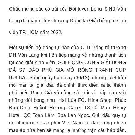
Chúc mừng các cô gái của Đội tuyển bóng rổ Nữ Văn
Lang đã giành Huy chương Đồng tại Giải bóng rổ sinh
viên TP. HCM năm 2022.
Một sự tiến bộ đáng tự hào của CLB Bóng rổ trường
ĐH Văn Lang khi liên tiếp mang về những thành tích
tại các giải sinh viên. SÔI ĐỘNG CÙNG GIẢI BÓNG
ĐÁ S7 ĐẢO PHÚ GIA MỞ RỘNG TRANH CÚP
BULBAL Sáng ngày hôm nay (30/12), những lượt trận
mở màn tại giải đấu đã chính thức diễn ra tại thành
phố biển Rạch Giá vô cùng sôi nổi và hấp dẫn với
những đội bóng như: Hai Lúa FC, Hina Shop, Phúc
Đạo Diễn, Huỳnh Hương, Cases TS Cà Mau, Henry
Hotel, QC Toàn Lâm, Spa Lan Ngọc. Giải đấu quy tụ
rất nhiều ngôi sao phủi Việt Nam thi đấu trong nhiều
màu áo hứa hẹn sẽ mang lại những trận cầu hấp dẫn.