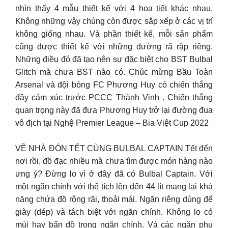
nhìn thấy 4 mẫu thiết kế với 4 họa tiết khác nhau.
Không những vậy chúng còn được sắp xếp ở các vị trí
không giống nhau. Và phần thiết kế, mỗi sản phẩm
cũng được thiết kế với những đường rã rập riêng.
Những điều đó đã tạo nên sự đặc biệt cho BST Bulbal
Glitch mà chưa BST nào có. Chúc mừng Bầu Toàn
Arsenal và đội bóng FC Phương Huy có chiến thắng
đầy cảm xúc trước PCCC Thành Vinh . Chiến thắng
quan trọng này đã đưa Phương Huy trở lại đường đua
vô địch tại Nghệ Premier League – Bia Việt Cup 2022
VỀ NHÀ ĐÓN TẾT CÙNG BULBAL CAPTAIN Tết đến
nơi rồi, đồ đạc nhiều mà chưa tìm được món hàng nào
ưng ý? Đừng lo vì ở đây đã có Bulbal Captain. Với
một ngăn chính với thể tích lên đến 44 lít mang lại khả
năng chứa đồ rộng rãi, thoải mái. Ngăn riêng dùng để
giày (dép) và tách biệt với ngăn chính. Không lo có
mùi hay bẩn đồ trong ngăn chính. Và các ngăn phụ