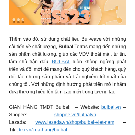
Thêm vào đó, sử dụng chất liệu Bul-wave với những
cải tiến về chất lượng,
Bulbal
Terras mang đến những
sản phẩm chất lượng, giúp các VĐV thoải mái, tự tin,
làm chủ trận đấu.
BULBAL
luôn không ngừng phát
triển và đổi mới để mang đến cho quý khách hàng, quý
đối tác những sản phẩm và trải nghiệm tốt nhất của
chúng tôi. Với những định hướng phát triển mới nhằm
đưa thương hiệu lên tầm cao mới trong tương lai.
GIAN HÀNG TMĐT Bulbal: – Website:
bulbal.vn
–
Shopee:
shopee.vn/bulbalvn
–
Lazada:
www.lazada.vn/shop/bulbal-viet-nam
–
Tiki:
tiki.vn/cua-hang/bulbal