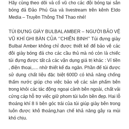
Hãy cùng theo dõi và cổ vũ cho các đội bóng tại sân
bóng đá Đảo Phú Gia và livestream trên kênh Eldo
Media – Truyền Thông Thể Thao nhé!
TÚI ĐỰNG GIÀY BULBAL AMBER – NGƯỜI BẢO VỆ
VŨ KHÍ GHI BÀN CỦA ‘’CHIẾN BINH’’ Túi đựng giày
Bulbal Amber không chỉ được thiết kế để bảo vệ các
đôi giày bóng đá cho các cầu thủ mà nó còn là chiếc
túi đựng được tất cả các vận dụng giá trị khác : Ví tiền
, điện thoại,…. nhờ thiết kế đa ngăn. Phần đế túi được
sử dụng chất liệu đặc biệt 600D có khả năng chống
thấm nước giúp cho việc bảo vệ các sản phẩm bên
trong khỏi các tác động ngoại cảnh bên ngoài, chất vải
cứng cáp hỗ trợ việc giữ phom túi luôn bền đẹp. Hai lỗ
thoáng khí 8 li bên góc trái của túi giúp giày bên trong
luôn được khô thoáng,hạn chế khả năng gây ra mùi
khó chịu.