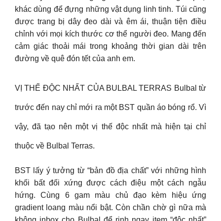
khác dùng để đựng những vật dụng linh tinh. Túi cũng
được trang bị dây đeo dài và êm ái, thuận tiện điều
chỉnh với mọi kích thước cơ thể người đeo. Mang đến
cảm giác thoải mái trong khoảng thời gian dài trên
đường về quê đón tết của anh em.
VỊ THẾ ĐỘC NHẤT CỦA BULBAL TERRAS Bulbal từ
trước đến nay chỉ mới ra một BST quần áo bóng rổ. Vì
vậy, đã tạo nên một vị thế độc nhất mà hiện tại chỉ
thuộc về Bulbal Terras.
BST lấy ý tưởng từ “bản đồ địa chất” với những hình
khối bất đối xứng được cách điệu một cách ngẫu
hứng. Cùng 6 gam màu chủ đạo kèm hiệu ứng
gradient loang màu nổi bật. Còn chần chờ gì nữa mà
không inbox cho Bulbal để rinh ngay item “độc nhất”