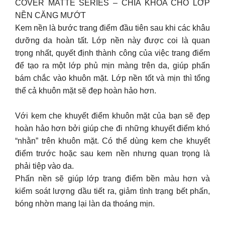
COVER MATTE SERIES – CHÌA KHÓA CHO LỚP
NỀN CĂNG MƯỚT
Kem nền là bước trang điểm đầu tiên sau khi các khâu
dưỡng da hoàn tất. Lớp nền này được coi là quan
trọng nhất, quyết định thành công của việc trang điểm
để tạo ra một lớp phủ mịn màng trên da, giúp phấn
bám chắc vào khuôn mặt. Lớp nền tốt và mịn thì tổng
thể cả khuôn mặt sẽ đẹp hoàn hảo hơn.
Với kem che khuyết điểm khuôn mặt của bạn sẽ đẹp
hoàn hảo hơn bởi giúp che đi những khuyết điểm khó
“nhằn” trên khuôn mặt. Có thể dùng kem che khuyết
điểm trước hoặc sau kem nền nhưng quan trọng là
phải tiệp vào da.
Phấn nền sẽ giúp lớp trang điểm bền màu hơn và
kiểm soát lượng dầu tiết ra, giảm tình trạng bết phấn,
bóng nhờn mang lại làn da thoáng mịn.