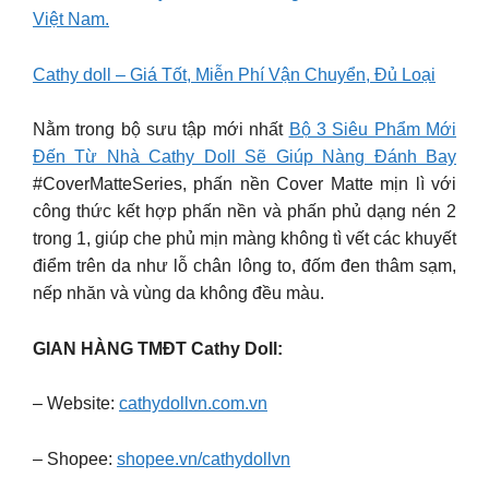
Việt Nam.
Cathy doll – Giá Tốt, Miễn Phí Vận Chuyển, Đủ Loại
Nằm trong bộ sưu tập mới nhất
Bộ 3 Siêu Phẩm Mới
Đến Từ Nhà Cathy Doll Sẽ Giúp Nàng Đánh Bay
#CoverMatteSeries, phấn nền Cover Matte mịn lì với
công thức kết hợp phấn nền và phấn phủ dạng nén 2
trong 1, giúp che phủ mịn màng không tì vết các khuyết
điểm trên da như lỗ chân lông to, đốm đen thâm sạm,
nếp nhăn và vùng da không đều màu.
GIAN HÀNG TMĐT Cathy Doll:
– Website:
cathydollvn.com.vn
– Shopee:
shopee.vn/cathydollvn