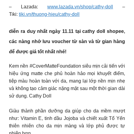
– Lazada:
www.lazada.vn/shop/cathy-doll
–
Tiki:
tiki.vn/thuong-hieu/cathy-doll
diễn ra duy nhất ngày 11.11 tại cathy doll shopee,
các nàng nhớ lưu voucher từ sàn và từ gian hàng
để được giá tốt nhất nhé!
Kem nền #CoverMatteFoundation siêu mịn cải tiến với
hiệu ứng matte che phủ hoàn hảo mọi khuyết điểm,
tiệp màu hoàn toàn với da, mang lại lớp nền mịn nhẹ
và không tạo cảm giác nặng mặt sau một thời gian dài
sử dụng. Cathy Doll
Giàu thành phần dưỡng da giúp cho da mềm mượt
như: Vitamin E, tinh dầu Jojoba và chiết xuất Tổ Yến
thiên nhiên cho da mịn màng và lớp phủ được tự
nhiên hơn.