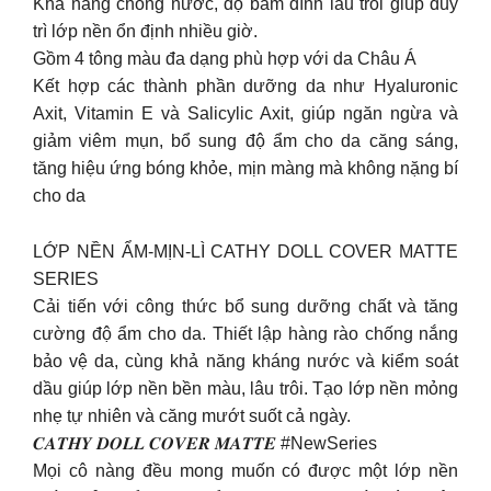
️Khả năng chống nước, độ bám dính lâu trôi giúp duy
trì lớp nền ổn định nhiều giờ.
Gồm 4 tông màu đa dạng phù hợp với da Châu Á
Kết hợp các thành phần dưỡng da như Hyaluronic
Axit, Vitamin E và Salicylic Axit, giúp ngăn ngừa và
giảm viêm mụn, bổ sung độ ẩm cho da căng sáng,
tăng hiệu ứng bóng khỏe, mịn màng mà không nặng bí
cho da
LỚP NỀN ẨM-MỊN-LÌ CATHY DOLL COVER MATTE
SERIES
Cải tiến với công thức bổ sung dưỡng chất và tăng
cường độ ẩm cho da. Thiết lập hàng rào chống nắng
bảo vệ da, cùng khả năng kháng nước và kiểm soát
dầu giúp lớp nền bền màu, lâu trôi. Tạo lớp nền mỏng
nhẹ tự nhiên và căng mướt suốt cả ngày.
𝑪𝑨𝑻𝑯𝒀 𝑫𝑶𝑳𝑳 𝑪𝑶𝑽𝑬𝑹 𝑴𝑨𝑻𝑻𝑬 #NewSeries
Mọi cô nàng đều mong muốn có được một lớp nền