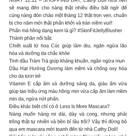
NGÀY 12.12 – SHOPPING DAY, Cathy Doll hứa hẹn
sẽ mang đến cho nàng thật nhiều điều bất ngờ để
cùng nàng đón chào một tháng 12 thật trọn vẹn, chuẩn
bị cho năm mới thật phấn khởi và tràn niềm vui!!
Phấn má hồng dạng kem là gì? #SkinFitJellyBlusher
Thành phần nổi bật:
Chiết xuất từ hoa Cúc giúp làm dịu, ngăn ngừa lão
hóa và dưỡng da chắc khỏe
Tinh dầu Tràm Trà giúp kháng khuẩn, ngăn ngừa mụn
Dầu Hạt Hướng Dương làm mềm và chống oxy hóa
cho da tươi trẻ
Vitamin E cấp ẩm và dưỡng sáng da, giàu ẩm vừa
giúp tạo hiệu ứng màu hồng mịn vừa cấp ẩm làm mềm
mịn da, ngừa nứt phấn.
Điều khác biệt chỉ có ở Less Is More Mascara?
Nàng muốn hàng mi dài, dày và cong, nhưng phải
trông thật tự nhiên và bền bỉ lâu trôi? Vậy thì đừng bỏ
qua em mascara mới toanh đến từ nhà Cathy Doll!