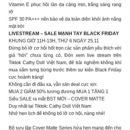
Vitamin E phục hồi làn da căng mịn, trắng sáng rạng
rỡ
SPF 30 PA+++ nên bảo vệ da toàn diện khỏi ánh nắng
mặt trời
LIVESTREAM – SALE MẠNH TAY BLACK FRIDAY
KHUNG GIỜ 11H-13H, THỨ 6 NGÀY 25.11
Đừng bỏ lỡ cơ hội hốt trọn các sản phẩm yêu thích với
giá “hời” chưa từng có. Đón xem live stream trên
Tiktok Cathy Doll Việt Nam, để trải nghiệm không khí
mua sắm tưng bừng trước thềm sự kiện Black Friday
cực hoành tráng!
Không cần đi đâu xa, vẫn săn deal cực xịn:
MUA 2 GIẢM 50% tương đương MUA 1 TẶNG 1
Siêu SALE ra mắt BST MỚI – COVER MATTE
Duy nhất tại Tiktok: Cathy Doll Việt Nam
Nhớ hẹn lịch để không bỏ lỡ cơ hội, nàng nhé!
Bộ sưu tập Cover Matte Series hứa hẹn mang đến cho