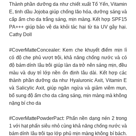
Thành phần dưỡng da như chiết xuất Tổ Yến, Vitamin
E, tinh dầu Jojoba giúp chống lão hóa, dưỡng sáng và
cấp ẩm cho da trắng sáng, mịn màng. Kết hợp SPF15
PA+++ giúp bảo vệ da khỏi tác hại từ tia UV gây hại.
Cathy Doll
#CoverMatteConcealer: Kem che khuyết điểm mịn lì
có độ che phủ vượt trội, khả năng chống nước và có
độ bám dính lâu trôi giúp làn da trở nên sáng mịn, đều
màu và duy trì lớp nền ổn định lâu dài. Kết hợp các
thành phần dưỡng da như Hyaluronic Axit, Vitamin E
và Salicylic Axit, giúp ngăn ngừa và giảm viêm mụn,
bổ sung độ ẩm cho da căng sáng, mịn màng mà không
nặng bí cho da
#CoverMattePowderPact: Phấn nền dạng nén 2 trong
1 với hạt phấn siêu nhỏ cùng khả năng chống nước và
bám dính lâu trôi tạo lớp phủ mịn màng không bí bách.