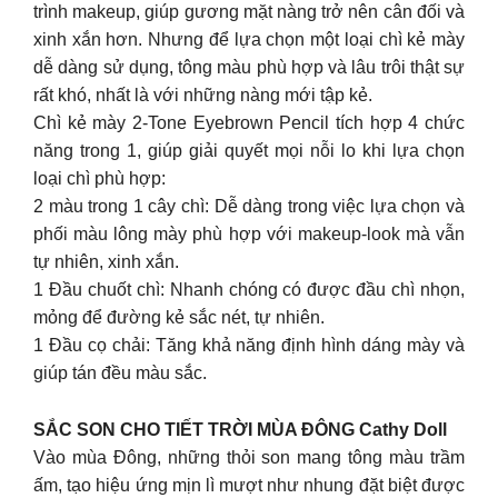
trình makeup, giúp gương mặt nàng trở nên cân đối và
xinh xắn hơn. Nhưng để lựa chọn một loại chì kẻ mày
dễ dàng sử dụng, tông màu phù hợp và lâu trôi thật sự
rất khó, nhất là với những nàng mới tập kẻ.
Chì kẻ mày 2-Tone Eyebrown Pencil tích hợp 4 chức
năng trong 1, giúp giải quyết mọi nỗi lo khi lựa chọn
loại chì phù hợp:
2 màu trong 1 cây chì: Dễ dàng trong việc lựa chọn và
phối màu lông mày phù hợp với makeup-look mà vẫn
tự nhiên, xinh xắn.
1 Đầu chuốt chì: Nhanh chóng có được đầu chì nhọn,
mỏng để đường kẻ sắc nét, tự nhiên.
1 Đầu cọ chải: Tăng khả năng định hình dáng mày và
giúp tán đều màu sắc.
SẮC SON CHO TIẾT TRỜI MÙA ĐÔNG Cathy Doll
Vào mùa Đông, những thỏi son mang tông màu trầm
ấm, tạo hiệu ứng mịn lì mượt như nhung đặt biệt được