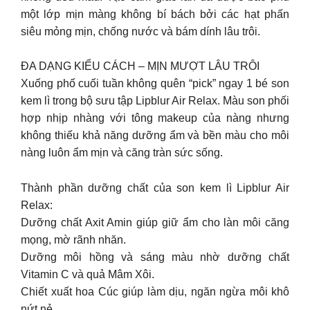
một lớp mịn màng không bí bách bởi các hạt phấn
siêu mỏng mịn, chống nước và bám dính lâu trôi.
ĐA DẠNG KIỂU CÁCH – MỊN MƯỢT LÂU TRÔI
Xuống phố cuối tuần không quên “pick” ngay 1 bé son
kem lì trong bộ sưu tập Lipblur Air Relax. Màu son phối
hợp nhịp nhàng với tông makeup của nàng nhưng
không thiếu khả năng dưỡng ẩm và bền màu cho môi
nàng luôn ẩm mịn và căng tràn sức sống.
Thành phần dưỡng chất của son kem lì Lipblur Air
Relax:
Dưỡng chất Axit Amin giúp giữ ẩm cho làn môi căng
mọng, mờ rãnh nhăn.
Dưỡng môi hồng và sáng màu nhờ dưỡng chất
Vitamin C và quả Mâm Xôi.
Chiết xuất hoa Cúc giúp làm dịu, ngăn ngừa môi khô
nứt nẻ.