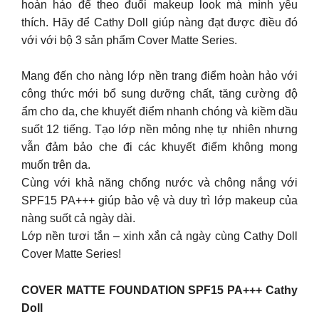
hoàn hảo để theo đuổi makeup look mà mình yêu
thích. Hãy để Cathy Doll giúp nàng đạt được điều đó
với với bộ 3 sản phẩm Cover Matte Series.
Mang đến cho nàng lớp nền trang điểm hoàn hảo với
công thức mới bổ sung dưỡng chất, tăng cường độ
ẩm cho da, che khuyết điểm nhanh chóng và kiềm dầu
suốt 12 tiếng. Tạo lớp nền mỏng nhẹ tự nhiên nhưng
vẫn đảm bảo che đi các khuyết điểm không mong
muốn trên da.
Cùng với khả năng chống nước và chông nắng với
SPF15 PA+++ giúp bảo vệ và duy trì lớp makeup của
nàng suốt cả ngày dài.
Lớp nền tươi tắn – xinh xắn cả ngày cùng Cathy Doll
Cover Matte Series!
COVER MATTE FOUNDATION SPF15 PA+++ Cathy
Doll