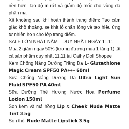
nền hơn, tạo độ mướt và giảm độ mốc cho vùng da
phần má.
Xịt khoáng sau khi hoàn thành trang điểm: Tạo cảm
giác khô thoáng, se khít lỗ chân lông và tạo hiệu ứng
tự nhiên hơn cho lớp trang điểm.
SALE LỚN NHẤT NĂM – DUY NHẤT NGÀY 11.11
Mua 2 giảm ngay 50% (tương đương mua 1 tặng 1) tất
cả sản phẩm duy nhất 11.11 tại Cathy Doll Shopee
Kem Chống Nắng Dưỡng Trắng Da 𝗟- 𝗚𝗹𝘂𝘁𝗮𝘁𝗵𝗶𝗼𝗻𝗲
𝗠𝗮𝗴𝗶𝗰 𝗖𝗿𝗲𝗮𝗺 𝗦𝗣𝗙𝟱𝟬 𝗣𝗔+++ 𝟲𝟬𝗺𝗹
Sữa Chống Nắng Dưỡng Da 𝗨𝗹𝘁𝗿𝗮 𝗟𝗶𝗴𝗵𝘁 𝗦𝘂𝗻
𝗙𝗹𝘂𝗶𝗱 𝗦𝗣𝗙𝟱𝟬 𝗣𝗔 𝟰𝟬𝗺𝗹
Sữa Dưỡng Thể Hương Nước Hoa 𝗣𝗲𝗿𝗳𝘂𝗺𝗲
𝗟𝗼𝘁𝗶𝗼𝗻 𝟭𝟱𝟬𝗺𝗹
Son kem và má hồng 𝗟𝗶𝗽 & 𝗖𝗵𝗲𝗲𝗸 𝗡𝘂𝗱𝗲 𝗠𝗮𝘁𝘁𝗲
𝗧𝗶𝗻𝘁 𝟯.𝟱𝗴
Son thỏi 𝗡𝘂𝗱𝗲 𝗠𝗮𝘁𝘁𝗲 𝗟𝗶𝗽𝘀𝘁𝗶𝗰𝗸 𝟯.𝟱𝗴