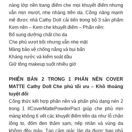
nàng lớp nền trang điểm che mọi khuyết điểm nhưng
vẫn mịn mượt, nhẹ nhàng trên da. Công năng mạnh
mẽ được nhà Cathy Doll cải tiến trong bộ 3 sản phẩm
Kem nền – Kem che khuyết điểm – Phấn nền:
Bổ sung dưỡng chất cho da
Che phủ vượt trội nhưng vẫn nhẹ mặt
Màng bảo vệ chống nắng và bụi bẩn
Kháng nước và kiểm soát dầu
Giữ tông makeup suốt nhiều giờ
PHIÊN BẢN 2 TRONG 1 PHẤN NỀN COVER
MATTE Cathy Doll Che phủ tối ưu – Khô thoáng
tuyệt đối
Công thức kết hợp phấn nền và phấn phủ dạng nén 2
trong 1 #CoverMattePowderPact giúp che phủ mịn
màng không tì vết các khuyết điểm trên da như lỗ chân
lông to, đốm đen thâm sạm, nếp nhăn và vùng da
không đều màu. Tạo cảm giác làn da được bao phủ