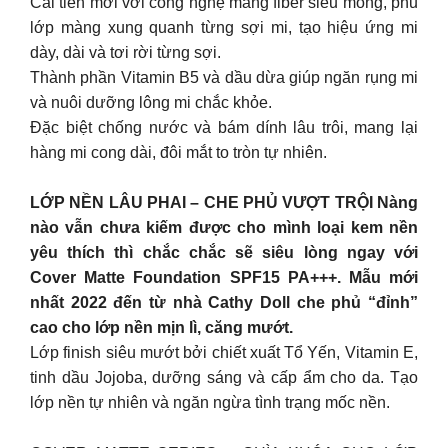
Cải tiến mới với công nghệ màng fiber siêu mỏng, phủ
lớp màng xung quanh từng sợi mi, tạo hiệu ứng mi
dày, dài và tơi rời từng sợi.
Thành phần Vitamin B5 và dầu dừa giúp ngăn rụng mi
và nuôi dưỡng lông mi chắc khỏe.
Đặc biệt chống nước và bám dính lâu trôi, mang lại
hàng mi cong dài, đôi mắt to tròn tự nhiên.
LỚP NỀN LÂU PHAI – CHE PHỦ VƯỢT TRỘI Nàng
nào vẫn chưa kiếm được cho mình loại kem nền
yêu thích thì chắc chắc sẽ siêu lòng ngay với
Cover Matte Foundation SPF15 PA+++. Mẫu mới
nhất 2022 đến từ nhà Cathy Doll che phủ “đỉnh”
cao cho lớp nền mịn lì, căng mướt.
Lớp finish siêu mướt bởi chiết xuất Tổ Yến, Vitamin E,
tinh dầu Jojoba, dưỡng sáng và cấp ẩm cho da. Tạo
lớp nền tự nhiên và ngăn ngừa tình trạng mốc nền.