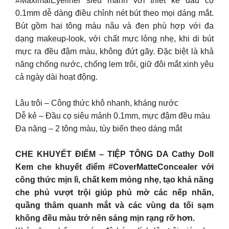
#MaximalEyeliner siêu mảnh với thiết kế đầu cọ
0.1mm dễ dàng điều chỉnh nét bút theo mọi dáng mắt.
Bút gồm hai tông màu nâu và đen phù hợp với đa
dạng makeup-look, với chất mực lỏng nhẹ, khi di bút
mực ra đều đậm màu, không đứt gãy. Đặc biệt là khả
năng chống nước, chống lem trôi, giữ đôi mắt xinh yêu
cả ngày dài hoạt động.
Lâu trôi – Công thức khô nhanh, kháng nước
Dễ kẻ – Đầu cọ siêu mảnh 0.1mm, mực đậm đều màu
Đa năng – 2 tông màu, tùy biến theo dáng mắt
CHE KHUYẾT ĐIỂM – TIỆP TÔNG DA Cathy Doll
️Kem che khuyết điểm #CoverMatteConcealer với
công thức mịn lì, chất kem mỏng nhẹ, tạo khả năng
che phủ vượt trội giúp phủ mờ các nếp nhăn,
quầng thâm quanh mắt và các vùng da tối sạm
không đều màu trở nên sáng mịn rạng rỡ hơn.