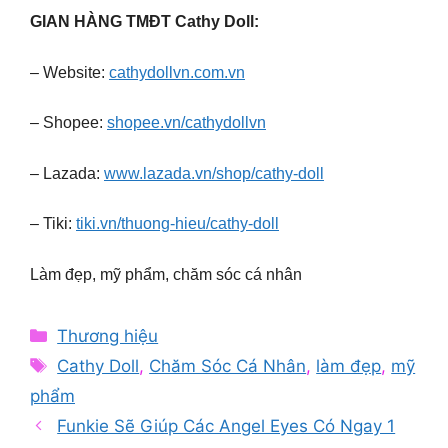
GIAN HÀNG TMĐT Cathy Doll:
– Website:
cathydollvn.com.vn
– Shopee:
shopee.vn/cathydollvn
– Lazada:
www.lazada.vn/shop/cathy-doll
– Tiki:
tiki.vn/thuong-hieu/cathy-doll
Làm đẹp, mỹ phẩm, chăm sóc cá nhân
Categories
Thương hiệu
Tags
Cathy Doll
,
Chăm Sóc Cá Nhân
,
làm đẹp
,
mỹ
phẩm
Funkie Sẽ Giúp Các Angel Eyes Có Ngay 1