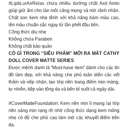
#LipbLurAirRelax chứa nhiều dưỡng chất Axit Amin
giúp giữ ẩm cho làn môi căng mọng và mờ rãnh nhăn.
Chất son kem nhẹ tênh với khả năng bám màu cao,
lên màu chuẩn sắc ngay từ lần phết đầu tiên.
Công thức dịu nhẹ
Không chứa Paraben
Không chất bảo quản
CÓ GÌ TRONG “SIÊU PHẨM” MỚI RA MẮT CATHY
DOLL COVER MATTE SERIES
Được mệnh danh là “Must-have item” dành cho các tín
đồ làm đẹp, với khả năng che phủ toàn diện các vết
thâm và nếp nhăn, tạo lớp nền trang điểm mịn màng,
tự nhiên, tiệp vào tông da và bền bỉ suốt cả ngày dài.
#CoverMatteFoundation: Kem nền mịn lì mang lại lớp
nền sáng mịn rạng rỡ nhờ công thức dạng kem mỏng
nhẹ có độ che phủ cao làm mờ các khuyết điểm trên
da.