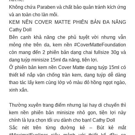
Không chứa Paraben và chất bảo quản tránh kích ứng
và an toàn cho làn môi.
KEM NỀN COVER MATTE PHIÊN BẢN ĐA NĂNG
Cathy Doll
Bên cạnh khả năng che phủ tuyệt vời nhưng vẫn
mỏng nhẹ trên da, kem nền #CoverMatteFoundation
còn mang đến 2 phiên bản dạng chai fullsize 30g và
dạng tuýp minisize 15ml đa năng, tiện lợi.
Ở phiên bản kem nền Cover Matte dạng tuýp 15ml có
thiết kế nắp vặn chống tràn kem, dạng tuýp dễ dàng
thao tác lấy kem cùng lớp vỏ màu đỏ hồng ngọt ngào,
xinh xắn.
Thường xuyên trang điểm nhưng lại hay di chuyển thì
kem nền phiên bản minisize nhỏ gọn, tiện lợi này
chính là lựa chọn tối ưu dành cho bạn! Cathy Doll
Sắc nét trên từng đường kẻ – Bút kẻ mắt