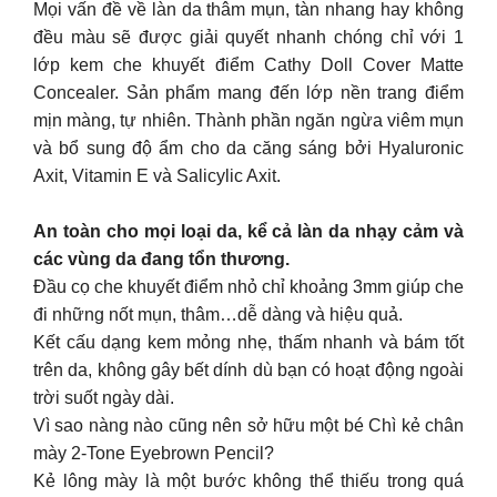
Mọi vấn đề về làn da thâm mụn, tàn nhang hay không
đều màu sẽ được giải quyết nhanh chóng chỉ với 1
lớp kem che khuyết điểm Cathy Doll Cover Matte
Concealer. Sản phẩm mang đến lớp nền trang điểm
mịn màng, tự nhiên. Thành phần ngăn ngừa viêm mụn
và bổ sung độ ẩm cho da căng sáng bởi Hyaluronic
Axit, Vitamin E và Salicylic Axit.
An toàn cho mọi loại da, kể cả làn da nhạy cảm và
các vùng da đang tổn thương.
Đầu cọ che khuyết điểm nhỏ chỉ khoảng 3mm giúp che
đi những nốt mụn, thâm…dễ dàng và hiệu quả.
Kết cấu dạng kem mỏng nhẹ, thấm nhanh và bám tốt
trên da, không gây bết dính dù bạn có hoạt động ngoài
trời suốt ngày dài.
Vì sao nàng nào cũng nên sở hữu một bé Chì kẻ chân
mày 2-Tone Eyebrown Pencil?
Kẻ lông mày là một bước không thể thiếu trong quá