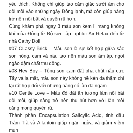
yêu thích. Không chỉ giúp tạo cảm giác sưởi ấm cho
đôi môi vào những ngày Đông lạnh, mà còn giúp nàng
trở nên nổi bật và quyến rũ hơn.
Cùng khám phá ngay 3 màu son kem lì mang không
khí mùa Đông từ Bộ sưu tập Lipblur Air Relax đến từ
nhà Cathy Doll:
#07 CLassy Brick – Màu son là sự kết hợp giữa sắc
son hồng, cam và nâu tạo nên màu son ấm áp, ngọt
ngào đậm chất thu đông.
#08 Hey Boy – Tông son cam đất pha chút nâu cực
Tây và lạ mắt, màu son này không hề kén da thậm chí
lại rất hợp đối với những nàng có làn da ngăm.
#10 Gentle Love – Màu đỏ đất ấn tượng làm nổi bật
đôi môi, giúp nàng trở nên thu hút hơn với làn môi
căng mọng quyến rũ.
Thành phần Encapsulation Salicylic Acid, tinh dầu
Tràm Trà và Allantoin giúp ngăn ngừa và giảm viêm
mụn