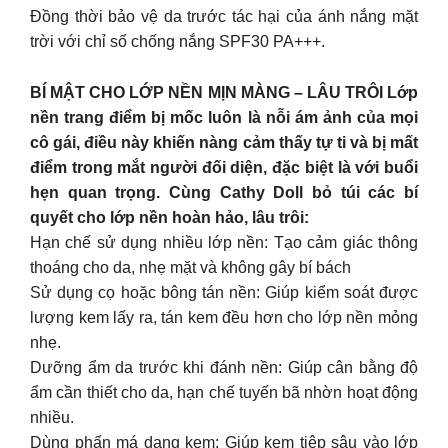
Đồng thời bảo vệ da trước tác hại của ánh nắng mặt
trời với chỉ số chống nắng SPF30 PA+++.
BÍ MẬT CHO LỚP NỀN MỊN MÀNG – LÂU TRÔI Lớp
nền trang điểm bị mốc luôn là nỗi ám ảnh của mọi
cô gái, điều này khiến nàng cảm thấy tự ti và bị mất
điểm trong mắt người đối diện, đặc biệt là với buổi
hẹn quan trọng. Cùng Cathy Doll bỏ túi các bí
quyết cho lớp nền hoàn hảo, lâu trôi:
Hạn chế sử dụng nhiều lớp nền: Tạo cảm giác thông
thoáng cho da, nhẹ mặt và không gây bí bách
Sử dụng cọ hoặc bông tán nền: Giúp kiểm soát được
lượng kem lấy ra, tán kem đều hơn cho lớp nền mỏng
nhẹ.
Dưỡng ẩm da trước khi đánh nền: Giúp cân bằng độ
ẩm cần thiết cho da, hạn chế tuyến bã nhờn hoạt động
nhiều.
Dùng phấn má dạng kem: Giúp kem tiệp sâu vào lớp