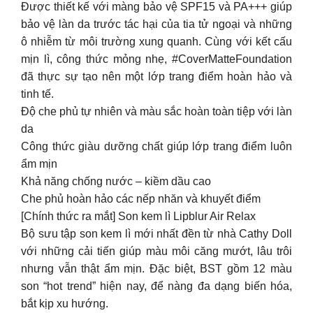
Được thiết kế với màng bảo vệ SPF15 và PA+++ giúp
bảo vệ làn da trước tác hại của tia tử ngoại và những
ô nhiễm từ môi trường xung quanh. Cùng với kết cấu
mịn lì, công thức mỏng nhẹ, #CoverMatteFoundation
đã thực sự tạo nên một lớp trang điểm hoàn hảo và
tinh tế.
Độ che phủ tự nhiên và màu sắc hoàn toàn tiệp với làn
da
Công thức giàu dưỡng chất giúp lớp trang điểm luôn
ẩm mịn
Khả năng chống nước – kiềm dầu cao
Che phủ hoàn hảo các nếp nhăn và khuyết điểm
[Chính thức ra mắt] Son kem lì Lipblur Air Relax
Bộ sưu tập son kem lì mới nhất đền từ nhà Cathy Doll
với những cải tiến giúp màu môi căng mướt, lâu trôi
nhưng vẫn thật ẩm mịn. Đặc biệt, BST gồm 12 màu
son “hot trend” hiện nay, để nàng đa dạng biến hóa,
bắt kịp xu hướng.