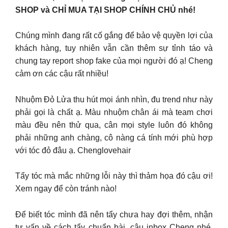
SHOP và CHỈ MUA TẠI SHOP CHÍNH CHỦ nhé!
Chúng mình đang rất cố gắng để bảo vệ quyền lợi của
khách hàng, tuy nhiên vẫn cần thêm sự tỉnh táo và
chung tay report shop fake của mọi người đó ạ! Cheng
cảm ơn các cậu rất nhiều!
Nhuộm Đỏ Lửa thu hút mọi ánh nhìn, đu trend như này
phải gọi là chất ạ. Màu nhuộm chân ái mà team chơi
màu đều nên thử qua, cân mọi style luôn đó không
phải những anh chàng, cô nàng cá tính mới phù hợp
với tóc đỏ đâu ạ. Chenglovehair
Tẩy tóc mà mắc những lỗi này thì thảm họa đó cậu ơi!
Xem ngay để còn tránh nào!
Để biết tóc mình đã nên tẩy chưa hay đợi thêm, nhận
tư vấn về cách tẩy chuẩn bài, cậu inbox Cheng nhé.