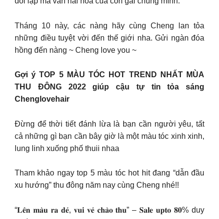
đối lập mà vẫn hài hòa của con gái chúng mình.
Tháng 10 này, các nàng hãy cùng Cheng lan tỏa
những điều tuyệt vời đến thế giới nha. Gửi ngàn đóa
hồng đến nàng ~ Cheng love you ~
Gợi ý TOP 5 MÀU TÓC HOT TREND NHẤT MÙA
THU ĐÔNG 2022 giúp cậu tự tin tỏa sáng
Chenglovehair
Đừng để thời tiết đánh lừa là bạn cần người yêu, tất
cả những gì bạn cần bây giờ là một màu tóc xinh xinh,
lung linh xuống phố thuii nhaa
Tham khảo ngay top 5 màu tóc hot hit đang “dẫn đầu
xu hướng” thu đông năm nay cùng Cheng nhé!!
“𝐋𝐞̂𝐧 𝐦𝐚̀𝐮 𝐫𝐚 𝐝𝐞̉, 𝐯𝐮𝐢 𝐯𝐞̉ 𝐜𝐡𝐚̀𝐨 𝐭𝐡𝐮” – 𝐒𝐚𝐥𝐞 𝐮𝐩𝐭𝐨 𝟖𝟎% duy