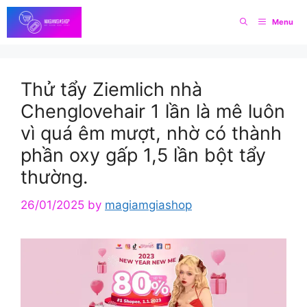
Skip
Menu
to
content
Thử tẩy Ziemlich nhà
Chenglovehair 1 lần là mê luôn
vì quá êm mượt, nhờ có thành
phần oxy gấp 1,5 lần bột tẩy
thường.
26/01/2025
by
magiamgiashop