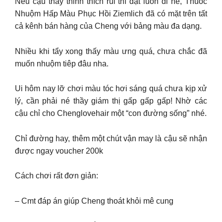
Nếu cậu thấy thinh thích rùi thì đặt luôn đi nè, Thuốc
Nhuộm Hấp Màu Phục Hồi Ziemlich đã có mặt trên tất
cả kênh bán hàng của Cheng với bảng màu đa dạng.
Nhiều khi tẩy xong thấy màu ưng quá, chưa chắc đã
muốn nhuộm tiêp đâu nha.
Ui hôm nay lỡ chơi màu tóc hơi sáng quá chưa kịp xử
lý, cần phải né thầy giám thị gấp gấp gấp! Nhờ các
cậu chỉ cho Chenglovehair một “con đường sống” nhé.
Chỉ đường hay, thêm một chút vận may là cậu sẽ nhận
được ngay voucher 200k
Cách chơi rất đơn giản:
– Cmt đáp án giúp Cheng thoát khỏi mê cung