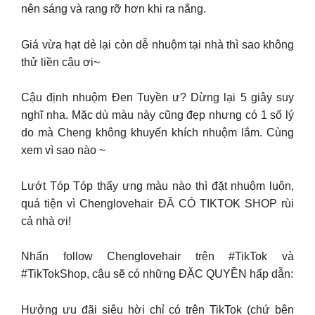
nên sáng và rạng rỡ hơn khi ra nắng.
Giá vừa hạt dẻ lại còn dễ nhuộm tại nhà thì sao không
thử liền cậu ơi~
Cậu định nhuộm Đen Tuyền ư? Dừng lại 5 giây suy
nghĩ nha. Mặc dù màu này cũng đẹp nhưng có 1 số lý
do mà Cheng không khuyến khích nhuộm lắm. Cùng
xem vì sao nào ~
Lướt Tóp Tóp thấy ưng màu nào thì đặt nhuộm luôn,
quá tiện vì Chenglovehair ĐÃ CÓ TIKTOK SHOP rùi
cả nhà ơi! ️
Nhấn follow Chenglovehair trên #TikTok và
#TikTokShop, cậu sẽ có những ĐẶC QUYỀN hấp dẫn:
Hưởng ưu đãi siêu hời chỉ có trên TikTok (chứ bên