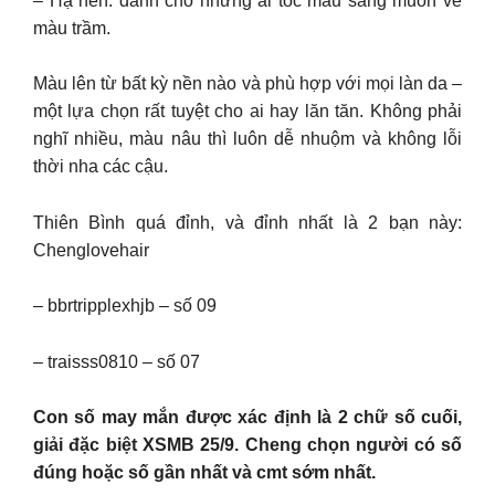
– Hạ nền: dành cho những ai tóc màu sáng muốn về
màu trầm.
Màu lên từ bất kỳ nền nào và phù hợp với mọi làn da –
một lựa chọn rất tuyệt cho ai hay lăn tăn. Không phải
nghĩ nhiều, màu nâu thì luôn dễ nhuộm và không lỗi
thời nha các cậu.
Thiên Bình quá đỉnh, và đỉnh nhất là 2 bạn này:
Chenglovehair
– bbrtripplexhjb – số 09
– traisss0810 – số 07
Con số may mắn được xác định là 2 chữ số cuối,
giải đặc biệt XSMB 25/9. Cheng chọn người có số
đúng hoặc số gần nhất và cmt sớm nhất.