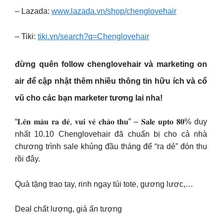
– Lazada:
www.lazada.vn/shop/chenglovehair
– Tiki:
tiki.vn/search?q=Chenglovehair
đừng quên follow
chenglovehair
và marketing on
air để cập nhật thêm nhiều thông tin hữu ích và cổ
vũ cho các bạn marketer tương lai nha!
“𝐋𝐞̂𝐧 𝐦𝐚̀𝐮 𝐫𝐚 𝐝𝐞̉, 𝐯𝐮𝐢 𝐯𝐞̉ 𝐜𝐡𝐚̀𝐨 𝐭𝐡𝐮” – 𝐒𝐚𝐥𝐞 𝐮𝐩𝐭𝐨 𝟖𝟎% duy
nhất 10.10 Chenglovehair đã chuẩn bị cho cả nhà
chương trình sale khủng đầu tháng để “ra dẻ” đón thu
rồi đây.
Quà tặng trao tay, rinh ngay túi tote, gương lược,…
Deal chất lượng, giá ấn tượng