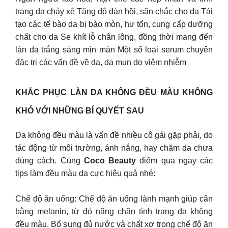
trạng da chảy xệ Tăng độ đàn hồi, săn chắc cho da Tái
tạo các tế bào da bị bào mòn, hư tổn, cung cấp dưỡng
chất cho da Se khít lỗ chân lông, đồng thời mang đến
làn da trắng sáng mịn màn Một số loại serum chuyên
đặc trị các vấn đề về da, da mụn do viêm nhiễm
KHẮC PHỤC LÀN DA KHÔNG ĐỀU MÀU​ KHÔNG
KHÓ VỚI NHỮNG BÍ QUYẾT SAU
Da không đều màu là vấn đề nhiều cô gái gặp phải, do
tác động từ môi trường, ánh nắng, hay chăm da chưa
đúng cách. Cùng
Coco Beauty
điểm qua ngay các
tips làm đều màu da cực hiệu quả nhé:
Chế độ ăn uống: Chế độ ăn uống lành mạnh giúp cân
bằng melanin, từ đó năng chặn tình trạng da không
đều màu. Bổ sung đủ nước và chất xơ trong chế độ ăn