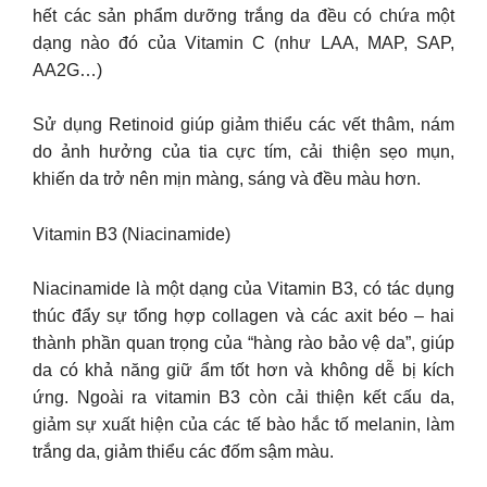
hết các sản phẩm dưỡng trắng da đều có chứa một
dạng nào đó của Vitamin C (như LAA, MAP, SAP,
AA2G…)
Sử dụng Retinoid giúp giảm thiểu các vết thâm, nám
do ảnh hưởng của tia cực tím, cải thiện sẹo mụn,
khiến da trở nên mịn màng, sáng và đều màu hơn.
Vitamin B3 (Niacinamide)
Niacinamide là một dạng của Vitamin B3, có tác dụng
thúc đẩy sự tổng hợp collagen và các axit béo – hai
thành phần quan trọng của “hàng rào bảo vệ da”, giúp
da có khả năng giữ ẩm tốt hơn và không dễ bị kích
ứng. Ngoài ra vitamin B3 còn cải thiện kết cấu da,
giảm sự xuất hiện của các tế bào hắc tố melanin, làm
trắng da, giảm thiểu các đốm sậm màu.