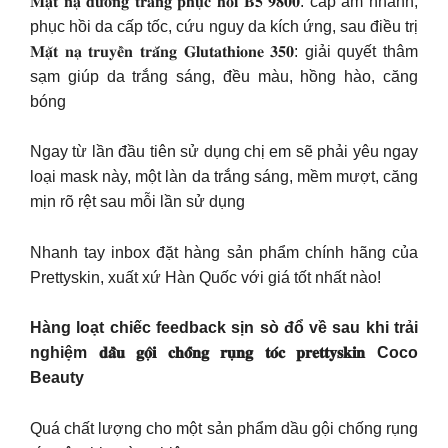
𝐌𝐚̣̆𝐭 𝐧𝐚̣ 𝐝𝐮̛𝐨̛̃𝐧𝐠 𝐭𝐫𝐚̆́𝐧𝐠 𝐩𝐡𝐮̣𝐜 𝐡𝐨̂̀𝐢 𝐁𝟓 𝟗𝟖𝟎𝟎: cấp ẩm nhanh,
phục hồi da cấp tốc, cứu nguy da kích ứng, sau điều trị
𝐌𝐚̣̆𝐭 𝐧𝐚̣ 𝐭𝐫𝐮𝐲𝐞̂̀𝐧 𝐭𝐫𝐚̆́𝐧𝐠 𝐆𝐥𝐮𝐭𝐚𝐭𝐡𝐢𝐨𝐧𝐞 𝟑𝟓𝟎: giải quyết thâm
sạm giúp da trắng sáng, đều màu, hồng hào, căng
bóng
Ngay từ lần đầu tiên sử dụng chị em sẽ phải yêu ngay
loại mask này, một làn da trắng sáng, mềm mượt, căng
mịn rõ rệt sau mỗi lần sử dụng
Nhanh tay inbox đặt hàng sản phẩm chính hãng của
Prettyskin, xuất xứ Hàn Quốc với giá tốt nhất nào!
Hàng loạt chiếc feedback sịn sò đổ về sau khi trải
nghiệm 𝐝𝐚̂̀𝐮 𝐠𝐨̣̂𝐢 𝐜𝐡𝐨̂́𝐧𝐠 𝐫𝐮̣𝐧𝐠 𝐭𝐨́𝐜 𝐩𝐫𝐞𝐭𝐭𝐲𝐬𝐤𝐢𝐧 Coco
Beauty
Quá chất lượng cho một sản phẩm dầu gội chống rụng