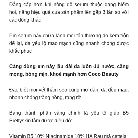
Đẳng cấp hơn khi nồng độ serum thuộc dạng hiếm
hoi, nâng hiệu quả của sản phẩm lên gấp 3 lần so với
các dòng khác
Em serum này chữa lành mọi tổn thương do kem trộn
để lại, da yếu lộ mao mạch cũng nhanh chóng được
khắc phục
Càng dùng em này lâu dài da luôn đủ nước, căng
mọng, bóng mịn, khoẻ mạnh hơn Coco Beauty
Đặc biệt mọi vết thâm sẹo cũng mờ dần, da đều màu,
nhanh chóng trắng hồng, rạng rỡ
Bảng thành phần vàng chính là yếu tố giúp B5
Prettyskin làm được điều đó:
Vitamin B5 10% Niacinamide 10% HA Rau má cettela