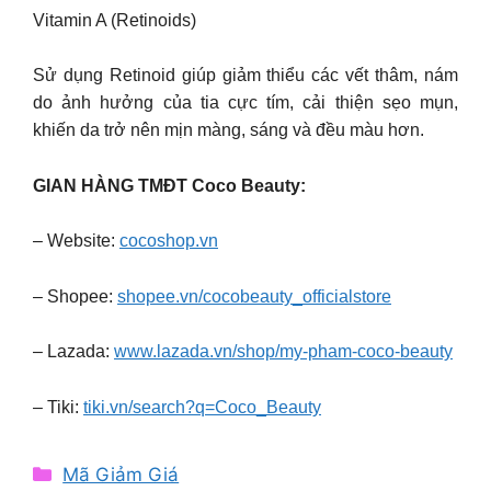
Vitamin A (Retinoids)
Sử dụng Retinoid giúp giảm thiểu các vết thâm, nám
do ảnh hưởng của tia cực tím, cải thiện sẹo mụn,
khiến da trở nên mịn màng, sáng và đều màu hơn.
GIAN HÀNG TMĐT Coco Beauty:
– Website:
cocoshop.vn
– Shopee:
shopee.vn/cocobeauty_officialstore
– Lazada:
www.lazada.vn/shop/my-pham-coco-beauty
– Tiki:
tiki.vn/search?q=Coco_Beauty
Categories
Mã Giảm Giá