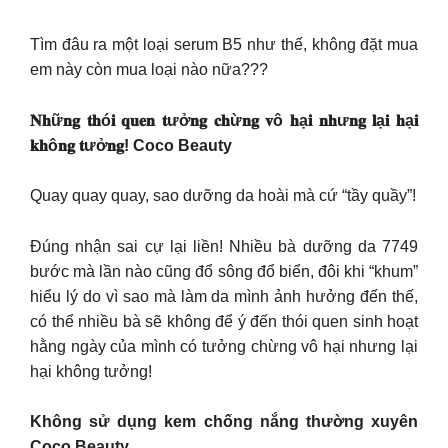
Tìm đâu ra một loại serum B5 như thế, không đặt mua
em này còn mua loại nào nữa???
𝐍𝐡ữ𝐧𝐠 𝐭𝐡ó𝐢 𝐪𝐮𝐞𝐧 𝐭ưở𝐧𝐠 𝐜𝐡ừ𝐧𝐠 𝐯ô 𝐡ạ𝐢 𝐧𝐡ư𝐧𝐠 𝐥ạ𝐢 𝐡ạ𝐢
𝐤𝐡ô𝐧𝐠 𝐭ưở𝐧𝐠! Coco Beauty
Quay quay quay, sao dưỡng da hoài mà cứ “tầy quầy”!
Đúng nhận sai cự lại liền! Nhiều bà dưỡng da 7749
bước mà lần nào cũng đổ sông đổ biển, đôi khi “khum”
hiểu lý do vì sao mà làm da mình ảnh hưởng đến thế,
có thể nhiều bà sẽ không để ý đến thói quen sinh hoạt
hằng ngày của mình có tưởng chừng vô hại nhưng lại
hại không tưởng!
Không sử dụng kem chống nắng thường xuyên
Coco Beauty