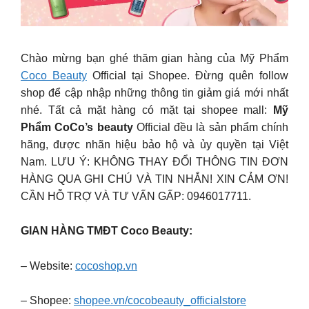
Chào mừng bạn ghé thăm gian hàng của Mỹ Phẩm
Coco Beauty
Official tại Shopee. Đừng quên follow
shop để cập nhập những thông tin giảm giá mới nhất
nhé. Tất cả mặt hàng có mặt tại shopee mall:
Mỹ
Phẩm CoCo’s beauty
Official đều là sản phẩm chính
hãng, được nhãn hiệu bảo hộ và ủy quyền tại Việt
Nam. LƯU Ý: KHÔNG THAY ĐỔI THÔNG TIN ĐƠN
HÀNG QUA GHI CHÚ VÀ TIN NHẮN! XIN CẢM ƠN!
CẦN HỖ TRỢ VÀ TƯ VẤN GẤP: 0946017711.
GIAN HÀNG TMĐT Coco Beauty:
– Website:
cocoshop.vn
– Shopee:
shopee.vn/cocobeauty_officialstore