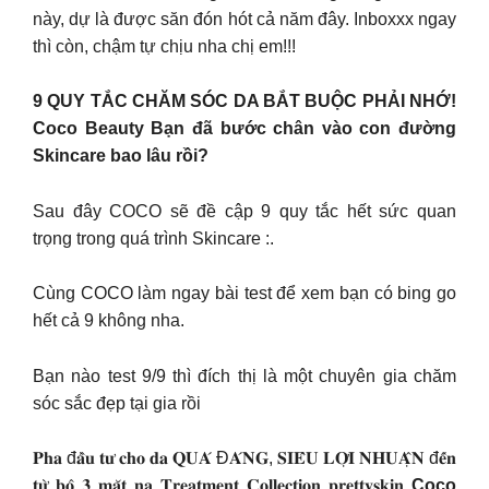
này, dự là được săn đón hót cả năm đây. Inboxxx ngay
thì còn, chậm tự chịu nha chị em!!!
9 QUY TẮC CHĂM SÓC DA BẮT BUỘC PHẢI NHỚ!
Coco Beauty Bạn đã bước chân vào con đường
Skincare bao lâu rồi?
Sau đây COCO sẽ đề cập 9 quy tắc hết sức quan
trọng trong quá trình Skincare :.
Cùng COCO làm ngay bài test để xem bạn có bing go
hết cả 9 không nha.
Bạn nào test 9/9 thì đích thị là một chuyên gia chăm
sóc sắc đẹp tại gia rồi
𝐏𝐡𝐚 đ𝐚̂̀𝐮 𝐭𝐮̛ 𝐜𝐡𝐨 𝐝𝐚 𝐐𝐔𝐀́ Đ𝐀́𝐍𝐆, 𝐒𝐈𝐄̂𝐔 𝐋𝐎̛̣𝐈 𝐍𝐇𝐔𝐀̣̂𝐍 đ𝐞̂́𝐧
𝐭𝐮̛̀ 𝐛𝐨̣̂ 𝟑 𝐦𝐚̣̆𝐭 𝐧𝐚̣ 𝐓𝐫𝐞𝐚𝐭𝐦𝐞𝐧𝐭 𝐂𝐨𝐥𝐥𝐞𝐜𝐭𝐢𝐨𝐧 𝐩𝐫𝐞𝐭𝐭𝐲𝐬𝐤𝐢𝐧
Coco