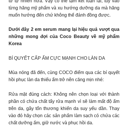
từ tự nhiên nữa. Vậy có thể tạm kết luận lại, tùy vào
từng hãng mỹ phẩm và xu hướng dưỡng da mà hãng
muốn hướng đến chứ không thể đánh đồng được.
Dưới đây 2 em serum mang lại hiệu quả vượt qua
những mong đợi của Coco Beauty về mỹ phẩm
Korea
BÍ QUYẾT CẤP ẨM CỰC MẠNH CHO LÀN DA
Mùa nóng đã đến, cùng COCO điểm qua các bí quyết
hồi phục làn da thiếu ẩm trở nên căng mịn nhé:
Rửa mặt đúng cách: Không nên chọn loại với thành
phần có chứa chất tẩy rửa mạnh vì sẽ làm mất độ ẩm
trên da, gây tổn thương khiến da suy yếu dần. Thay
vào đó hãy chọn các sản phẩm làm sạch có chứa các
chất dưỡng ẩm, giữ nước và phục hồi da.