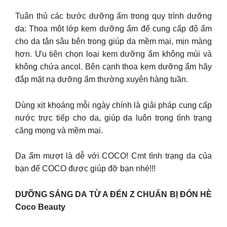
Tuân thủ các bước dưỡng ẩm trong quy trình dưỡng
da: Thoa một lớp kem dưỡng ẩm để cung cấp độ ẩm
cho da tận sâu bên trong giúp da mềm mại, mịn màng
hơn. Ưu tiên chọn loại kem dưỡng ẩm không mùi và
không chứa ancol. Bên cạnh thoa kem dưỡng ẩm hãy
đắp mặt nạ dưỡng ẩm thường xuyên hàng tuần.
Dùng xịt khoáng mỗi ngày chính là giải pháp cung cấp
nước trực tiếp cho da, giúp da luôn trong tình trạng
căng mọng và mềm mại.
Da ẩm mượt là dễ với COCO! Cmt tình trạng da của
bạn để COCO được giúp đỡ bạn nhé!!!
DƯỠNG SÁNG DA TỪ A ĐẾN Z CHUẨN BỊ ĐÓN HÈ
Coco Beauty