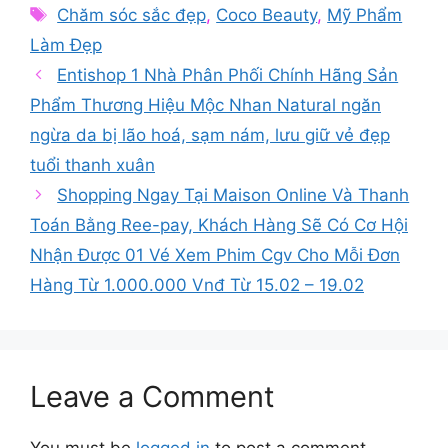
Tags
Chăm sóc sắc đẹp
,
Coco Beauty
,
Mỹ Phẩm
Làm Đẹp
Entishop 1 Nhà Phân Phối Chính Hãng Sản
Phẩm Thương Hiệu Mộc Nhan Natural ngăn
ngừa da bị lão hoá, sạm nám, lưu giữ vẻ đẹp
tuổi thanh xuân
Shopping Ngay Tại Maison Online Và Thanh
Toán Bằng Ree-pay, Khách Hàng Sẽ Có Cơ Hội
Nhận Được 01 Vé Xem Phim Cgv Cho Mỗi Đơn
Hàng Từ 1.000.000 Vnđ Từ 15.02 – 19.02
Leave a Comment
You must be
logged in
to post a comment.