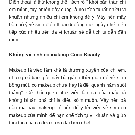
Điện thoại là thứ không thể “tách rời” khỏi bản thân chị
em mình, tuy nhiên đây cũng là nơi tích tụ rất nhiều vi
khuẩn nhưng nhiều chị em không để ý. Vậy nên mấy
bà chú ý vệ sinh điện thoại di động mỗi ngày nhé, nếu
tiếp xúc nhiều trên da vi khuẩn sẽ dễ tích tụ dẫn đến
mụn.
Không vệ sinh cọ makeup Coco Beauty
Makeup là việc làm khá là thường xuyên của chị em,
nhưng có bao giờ mấy bà giành thời gian để vệ sinh
bông mút, cọ makeup chưa hay là để “quanh năm suốt
tháng”. Cứ thói quen như việc làn da của mấy bà
không bị tàn phá chỉ là điều sớm muộn. Vậy nên bà
nào mà hay makeup thì nên để ý tới việc vệ sinh cọ
makeup của mình để hạn chế tích tụ vi khuẩn và giúp
tuổi thọ của cọ được kéo dài hơn nhé!