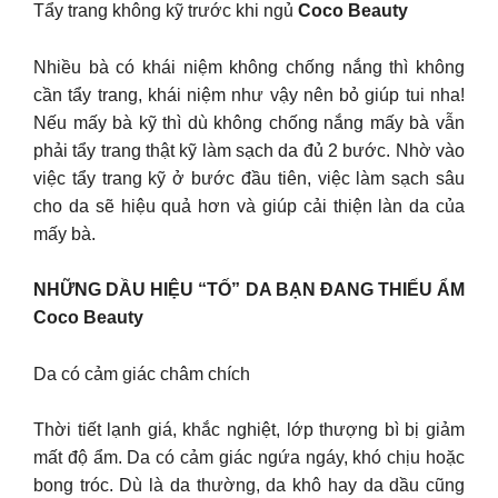
Tẩy trang không kỹ trước khi ngủ
Coco Beauty
Nhiều bà có khái niệm không chống nắng thì không
cần tẩy trang, khái niệm như vậy nên bỏ giúp tui nha!
Nếu mấy bà kỹ thì dù không chống nắng mấy bà vẫn
phải tẩy trang thật kỹ làm sạch da đủ 2 bước. Nhờ vào
việc tẩy trang kỹ ở bước đầu tiên, việc làm sạch sâu
cho da sẽ hiệu quả hơn và giúp cải thiện làn da của
mấy bà.
NHỮNG DẦU HIỆU “TỐ” DA BẠN ĐANG THIẾU ẨM
Coco Beauty
Da có cảm giác châm chích
Thời tiết lạnh giá, khắc nghiệt, lớp thượng bì bị giảm
mất độ ẩm. Da có cảm giác ngứa ngáy, khó chịu hoặc
bong tróc. Dù là da thường, da khô hay da dầu cũng