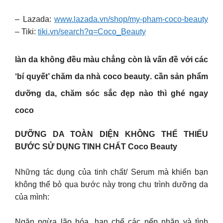
– Lazada:
www.lazada.vn/shop/my-pham-coco-beauty
– Tiki:
tiki.vn/search?q=Coco_Beauty
làn da không đều màu chẳng còn là vấn đề với các
‘bí quyết’ chăm da nhà
coco beauty
. cần sản phẩm
dưỡng da, chăm sóc sắc đẹp nào thì ghé ngay
coco
DƯỠNG DA TOÀN DIỆN KHÔNG THỂ THIẾU
BƯỚC SỬ DỤNG TINH CHẤT Coco Beauty
Những tác dụng của tinh chất/ Serum mà khiến bạn
không thể bỏ qua bước này trong chu trình dưỡng da
của mình:
Ngăn ngừa lão hóa, hạn chế các nếp nhăn và tình