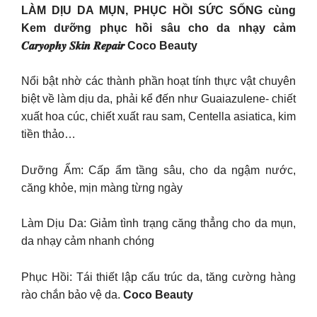
LÀM DỊU DA MỤN, PHỤC HỒI SỨC SỐNG cùng
Kem dưỡng phục hồi sâu cho da nhạy cảm
𝑪𝒂𝒓𝒚𝒐𝒑𝒉𝒚 𝑺𝒌𝒊𝒏 𝑹𝒆𝒑𝒂𝒊𝒓 Coco Beauty
Nổi bật nhờ các thành phần hoạt tính thực vật chuyên
biệt về làm dịu da, phải kể đến như Guaiazulene- chiết
xuất hoa cúc, chiết xuất rau sam, Centella asiatica, kim
tiền thảo…
Dưỡng Ẩm: Cấp ẩm tầng sâu, cho da ngậm nước,
căng khỏe, mịn màng từng ngày
Làm Dịu Da: Giảm tình trạng căng thẳng cho da mụn,
da nhạy cảm nhanh chóng
Phục Hồi: Tái thiết lập cấu trúc da, tăng cường hàng
rào chắn bảo vệ da.
Coco Beauty