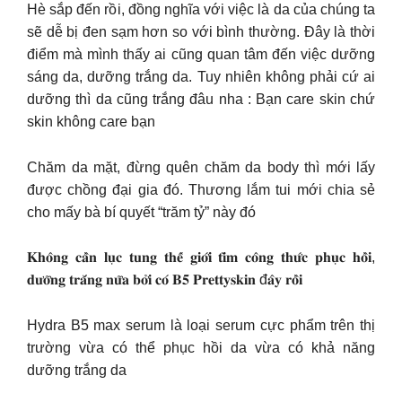
Hè sắp đến rồi, đồng nghĩa với việc là da của chúng ta
sẽ dễ bị đen sạm hơn so với bình thường. Đây là thời
điểm mà mình thấy ai cũng quan tâm đến việc dưỡng
sáng da, dưỡng trắng da. Tuy nhiên không phải cứ ai
dưỡng thì da cũng trắng đâu nha : Bạn care skin chứ
skin không care bạn
Chăm da mặt, đừng quên chăm da body thì mới lấy
được chồng đại gia đó. Thương lắm tui mới chia sẻ
cho mấy bà bí quyết “trăm tỷ” này đó
𝐊𝐡𝐨̂𝐧𝐠 𝐜𝐚̂̀𝐧 𝐥𝐮̣𝐜 𝐭𝐮𝐧𝐠 𝐭𝐡𝐞̂́ 𝐠𝐢𝐨̛́𝐢 𝐭𝐢̀𝐦 𝐜𝐨̂𝐧𝐠 𝐭𝐡𝐮̛́𝐜 𝐩𝐡𝐮̣𝐜 𝐡𝐨̂̀𝐢,
𝐝𝐮̛𝐨̛̃𝐧𝐠 𝐭𝐫𝐚̆́𝐧𝐠 𝐧𝐮̛̃𝐚 𝐛𝐨̛̉𝐢 𝐜𝐨́ 𝐁𝟓 𝐏𝐫𝐞𝐭𝐭𝐲𝐬𝐤𝐢𝐧 đ𝐚̂𝐲 𝐫𝐨̂̀𝐢
Hydra B5 max serum là loại serum cực phẩm trên thị
trường vừa có thể phục hồi da vừa có khả năng
dưỡng trắng da