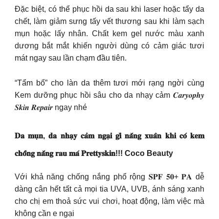
Đặc biệt, có thể phục hồi da sau khi laser hoặc tẩy da
chết, làm giảm sưng tấy vết thương sau khi làm sạch
mụn hoặc lấy nhân. Chất kem gel nước màu xanh
dương bắt mắt khiến người dùng có cảm giác tươi
mát ngay sau lần chạm đầu tiên.
“Tẩm bổ” cho làn da thêm tươi mới rạng ngời cùng
Kem dưỡng phục hồi sâu cho da nhạy cảm 𝑪𝒂𝒓𝒚𝒐𝒑𝒉𝒚
𝑺𝒌𝒊𝒏 𝑹𝒆𝒑𝒂𝒊𝒓 ngay nhé
𝐃𝐚 𝐦𝐮̣𝐧, 𝐝𝐚 𝐧𝐡𝐚̣𝐲 𝐜𝐚̉𝐦 𝐧𝐠𝐚̣𝐢 𝐠𝐢̀ 𝐧𝐚̆́𝐧𝐠 𝐱𝐮𝐚̂𝐧 𝐤𝐡𝐢 𝐜𝐨́ 𝐤𝐞𝐦
𝐜𝐡𝐨̂́𝐧𝐠 𝐧𝐚̆́𝐧𝐠 𝐫𝐚𝐮 𝐦𝐚́ 𝐏𝐫𝐞𝐭𝐭𝐲𝐬𝐤𝐢𝐧!!! Coco Beauty
Với khả năng chống nắng phổ rộng 𝐒𝐏𝐅 𝟓𝟎+ 𝐏𝐀 dễ
dàng cân hết tất cả mọi tia UVA, UVB, ánh sáng xanh
cho chị em thoả sức vui chơi, hoạt động, làm việc mà
không cần e ngại