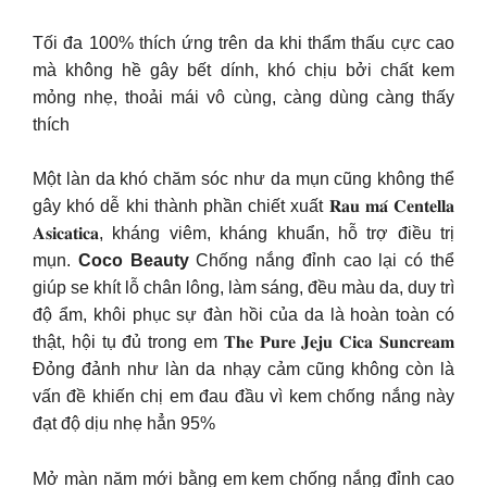
Tối đa 100% thích ứng trên da khi thẩm thấu cực cao
mà không hề gây bết dính, khó chịu bởi chất kem
mỏng nhẹ, thoải mái vô cùng, càng dùng càng thấy
thích
Một làn da khó chăm sóc như da mụn cũng không thể
gây khó dễ khi thành phần chiết xuất 𝐑𝐚𝐮 𝐦𝐚́ 𝐂𝐞𝐧𝐭𝐞𝐥𝐥𝐚
𝐀𝐬𝐢𝐜𝐚𝐭𝐢𝐜𝐚, kháng viêm, kháng khuẩn, hỗ trợ điều trị
mụn.
Coco Beauty
Chống nắng đỉnh cao lại có thể
giúp se khít lỗ chân lông, làm sáng, đều màu da, duy trì
độ ẩm, khôi phục sự đàn hồi của da là hoàn toàn có
thật, hội tụ đủ trong em 𝐓𝐡𝐞 𝐏𝐮𝐫𝐞 𝐉𝐞𝐣𝐮 𝐂𝐢𝐜𝐚 𝐒𝐮𝐧𝐜𝐫𝐞𝐚𝐦
Đỏng đảnh như làn da nhạy cảm cũng không còn là
vấn đề khiến chị em đau đầu vì kem chống nắng này
đạt độ dịu nhẹ hẳn 95%
Mở màn năm mới bằng em kem chống nắng đỉnh cao