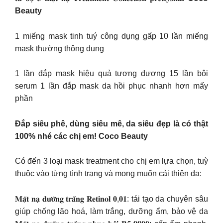
Beauty
1 miếng mask tinh tuý công dụng gấp 10 lần miếng
mask thường thông dụng
1 lần đắp mask hiệu quả tương đương 15 lần bôi
serum 1 lần đắp mask da hồi phục nhanh hơn mấy
phần
Đắp siêu phê, dùng siêu mê, da siêu đẹp là có thật
100% nhé các chị em! Coco Beauty
Có đến 3 loại mask treatment cho chị em lựa chọn, tuỳ
thuộc vào từng tình trạng và mong muốn cải thiện da:
𝐌𝐚̣̆𝐭 𝐧𝐚̣ 𝐝𝐮̛𝐨̛̃𝐧𝐠 𝐭𝐫𝐚̆́𝐧𝐠 𝐑𝐞𝐭𝐢𝐧𝐨𝐥 𝟎,𝟎𝟏: tái tạo da chuyên sâu
giúp chống lão hoá, làm trắng, dưỡng ẩm, bảo vệ da