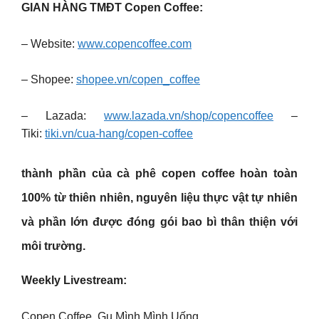
GIAN HÀNG TMĐT Copen Coffee:
– Website:
www.copencoffee.com
– Shopee:
shopee.vn/copen_coffee
– Lazada:
www.lazada.vn/shop/copencoffee
–
Tiki:
tiki.vn/cua-hang/copen-coffee
thành phần của cà phê
copen coffee
hoàn toàn
100% từ thiên nhiên, nguyên liệu thực vật tự nhiên
và phần lớn được đóng gói bao bì thân thiện với
môi trường.
Weekly Livestream:
Copen Coffee. Gu Mình Mình Uống