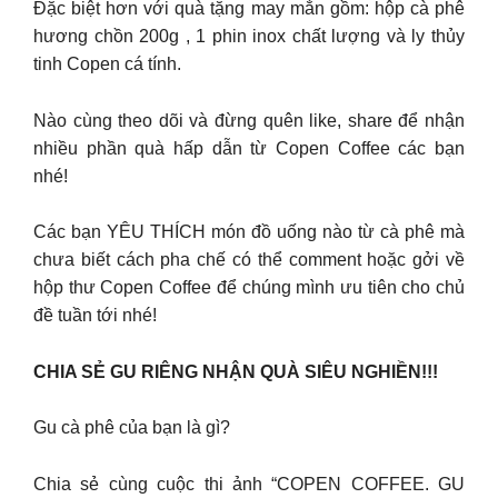
Đặc biệt hơn với quà tặng may mắn gồm: hộp cà phê
hương chồn 200g , 1 phin inox chất lượng và ly thủy
tinh Copen cá tính.
Nào cùng theo dõi và đừng quên like, share để nhận
nhiều phần quà hấp dẫn từ Copen Coffee các bạn
nhé!
Các bạn YÊU THÍCH món đồ uống nào từ cà phê mà
chưa biết cách pha chế có thể comment hoặc gởi về
hộp thư Copen Coffee để chúng mình ưu tiên cho chủ
đề tuần tới nhé!
CHIA SẺ GU RIÊNG NHẬN QUÀ SIÊU NGHIỀN!!!
Gu cà phê của bạn là gì?
Chia sẻ cùng cuộc thi ảnh “COPEN COFFEE. GU