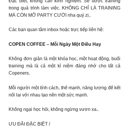
Đặc biệt, không cần kinh nghiệm. Sẽ được training
trong quá trình làm việc. KHÔNG CHỈ LÀ TRAINING
MÀ CÒN MỞ PARTY CƯỜI nha quý zị..
Các bạn quan tâm inbox hoặc trực tiếp liên hệ:
COPEN COFFEE – Mỗi Ngày Một Điều Hay
Không đơn giản là một khóa học, một hoạt động, buổi
training mà là cả một kỉ niệm đáng nhớ cho tất cả
Copeners.
Mỗi người một tính cách, thế mạnh, năng lượng để kết
nối lại với nhau tạo nên một sức mạnh.
Không ngại học hỏi, không ngừng vươn xa..
ƯU ĐÃI ĐẶC BIỆT /