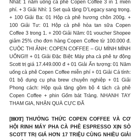
Nhất: 1 năm uống cà phê Copen Coffee 3 in 1 miễn
phí. + 3 Giải Nhì: 1 Set quà tặng D’Legacy sang trọng.
+ 100 Giải Ba: 01 Hộp cà phê hương chồn 200g. +
100 Giải Tư: 01 Hộp cà phê hòa tan sữa Copen
Coffee 3 trong 1. + 200 Giải Năm: 01 voucher Shopee
giảm 25% cho đơn hàng Copen Coffee từ 100.000 đ.
CUỘC THI ẢNH: COPEN COFFEE – GU MÌNH MÌNH
UỐNG!!! + 01 Giải Đặc Biệt: Máy pha cà phê tự động
Scott trị giá 17.449.000 đ + 01 Giải Ấn tượng: 01 Năm
uống cà phê Copen Coffee miễn phí + 01 Giải Cá tính:
01 bộ dụng cụ pha brew chuyên nghiệp + 01 Giải
Phong cách: Hộp quà tặng gồm bộ 4 tách cà phê
Copen Coffee + phin Gốm bát Tràng. NHANH TAY
THAM GIA, NHẬN QUÀ CỰC ĐÃ
[𝐇𝐎𝐓] THƯỞNG THỨC COPEN COFFEE VÀ CƠ
HỘI RINH MÁY PHA CÀ PHÊ ESPRESSO XỊN SÒ
SCOTT TRỊ GIÁ HƠN 17 TRIỆU CÙNG NHIỀU GIẢI