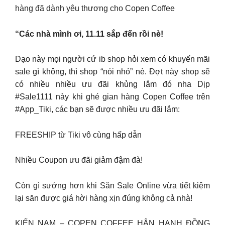
hàng đã dành yêu thương cho Copen Coffee
“Các nhà mình ơi, 11.11 sắp đến rồi nè!
Dạo này mọi người cứ ib shop hỏi xem có khuyến mãi
sale gì không, thì shop “nói nhỏ” nè. Đợt này shop sẽ
có nhiều nhiều ưu đãi khủng lắm đó nha Dịp
#Sale1111 này khi ghé gian hàng Copen Coffee trên
#App_Tiki, các bạn sẽ được nhiều ưu đãi lắm:
FREESHIP từ Tiki vô cùng hấp dẫn
Nhiều Coupon ưu đãi giảm đậm đà!
Còn gì sướng hơn khi Săn Sale Online vừa tiết kiệm
lại săn được giá hời hàng xịn đúng không cả nhà!
KIẾN NAM – COPEN COFFEE HÂN HẠNH ĐỒNG