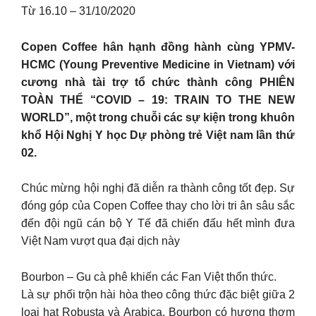
Từ 16.10 – 31/10/2020
Copen Coffee hân hạnh đồng hành cùng YPMV-
HCMC (Young Preventive Medicine in Vietnam) với
cương nhà tài trợ tổ chức thành công PHIÊN
TOÀN THỂ “COVID – 19: TRAIN TO THE NEW
WORLD”, một trong chuỗi các sự kiện trong khuôn
khổ Hội Nghị Y học Dự phòng trẻ Việt nam lần thứ
02.
Chúc mừng hội nghị đã diễn ra thành công tốt đẹp. Sự
đóng góp của Copen Coffee thay cho lời tri ân sâu sắc
đến đội ngũ cán bộ Y Tế đã chiến đấu hết mình đưa
Việt Nam vượt qua đại dịch này
Bourbon – Gu cà phê khiến các Fan Việt thổn thức.
Là sự phối trộn hài hòa theo công thức đặc biệt giữa 2
loại hạt Robusta và Arabica, Bourbon có hương thơm