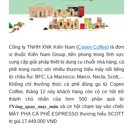
Công ty TNHH XNK Kiến Nam (
Copen Coffee
) là đơn
vị thuộc Kiến Nam Group, tiên phong trong lĩnh vực
cung cấp giải pháp thiết bị dụng cụ chuỗi nhà hàng, cà
phê trong nước với nhiều thương hiệu máy nổi tiếng
từ châu Âu: BFC, La Marzocco, Marco, Necta, Scott,…
Không chỉ thưởng thức cà phê đúng gu từ Copen
Coffee, tháng 12 này khách hàng còn có cơ hội trở
thành chủ nhân của hơn 500 phần quà từ
#𝐕𝐨̀𝐧𝐠_𝐪𝐮𝐚𝐲_𝐦𝐚𝐲_𝐦𝐚̆́𝐧 và cơ hội chạm tay vào chiếc
MÁY PHA CÀ PHÊ ESPRESSO thương hiệu SCOTT
trị giá 17.449.000 VNĐ