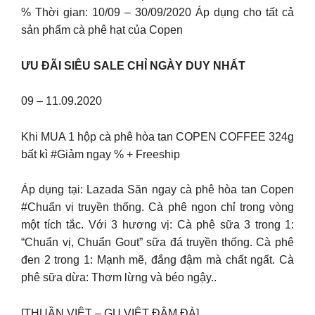
% Thời gian: 10/09 – 30/09/2020 Áp dụng cho tất cả
sản phẩm cà phê hạt của Copen
ƯU ĐÃI SIÊU SALE CHỈ NGÀY DUY NHẤT
09 – 11.09.2020
Khi MUA 1 hộp cà phê hòa tan COPEN COFFEE 324g
bất kì #Giảm ngay % + Freeship
Áp dụng tại: Lazada Săn ngay cà phê hòa tan Copen
#Chuẩn vị truyền thống. Cà phê ngon chỉ trong vòng
một tích tắc. Với 3 hương vị: Cà phê sữa 3 trong 1:
“Chuẩn vị, Chuẩn Gout” sữa đá truyền thống. Cà phê
đen 2 trong 1: Mạnh mẽ, đắng đậm mà chất ngất. Cà
phê sữa dừa: Thơm lừng và béo ngậy..
[THUẦN VIỆT – GU VIỆT ĐẬM ĐÀ]