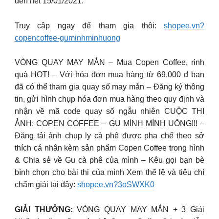
đến hết 15/01/2021.
Truy cập ngay để tham gia thôi:
shopee.vn?
copencoffee-guminhminhuong
VÒNG QUAY MAY MẮN – Mua Copen Coffee, rinh
quà HOT! – Với hóa đơn mua hàng từ 69,000 đ bạn
đã có thể tham gia quay số may mắn – Đăng ký thông
tin, gửi hình chụp hóa đơn mua hàng theo quy định và
nhận về mã code quay số ngẫu nhiên CUỘC THI
ẢNH: COPEN COFFEE – GU MÌNH MÌNH UỐNG!!! –
Đăng tải ảnh chụp ly cà phê được pha chế theo sở
thích cá nhân kèm sản phẩm Copen Coffee trong hình
& Chia sẻ về Gu cà phê của mình – Kêu gọi bạn bè
bình chọn cho bài thi của mình Xem thể lệ và tiêu chí
chấm giải tại đây:
shopee.vn?3oSWXK0
GIẢI THƯỞNG:
VÒNG QUAY MAY MẮN + 3 Giải