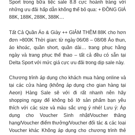
Sport trong bữa tiệc sale 8.8 cực hoành tráng với
những ưu đãi hấp dẫn không thể bỏ qua: + ĐỒNG GIÁ
88K, 188K, 288K, 388K…
Tất Cả Quần Áo & Giày ++ GIẢM THÊM 88K cho hơn
đơn >800K Thời gian: từ ngày 06/08 – 08/08 Áo thun,
áo khoác, quần short, quần dài… trang phục hằng
ngày và trang phục thể thao – tất cả đều có sẵn tại
Delta Sport với mức giá cực ưu đãi trong dịp sale này.
Chương trình áp dụng cho khách mua hàng online và
tại các cửa hàng (không áp dụng cho gian hàng tại
Aeon) Hàng Sale sẽ với đi rất nhanh nên hãy
shopping ngay để không bỏ lỡ sản phẩm bạn yêu
thích với các size và màu sắc ưng ý nhé! Lưu ý: Áp
dụng cho Voucher Sinh nhật/Voucher thăng
hạng/Voucher điểm thưởng/Voucher đối tác & các loại
Voucher khác Không áp dụng cho chương trình thẻ