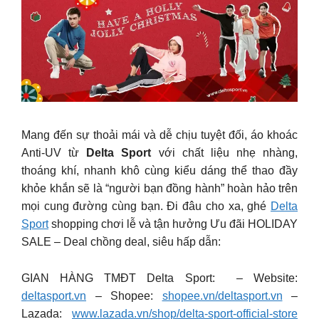
Mang đến sự thoải mái và dễ chịu tuyệt đối, áo khoác
Anti-UV từ
Delta Sport
với chất liệu nhẹ nhàng,
thoáng khí, nhanh khô cùng kiểu dáng thể thao đầy
khỏe khắn sẽ là “người bạn đồng hành” hoàn hảo trên
mọi cung đường cùng bạn. Đi đâu cho xa, ghé
Delta
Sport
shopping chơi lễ và tận hưởng Ưu đãi HOLIDAY
SALE – Deal chồng deal, siêu hấp dẫn:
GIAN HÀNG TMĐT Delta Sport: – Website:
deltasport.vn
– Shopee:
shopee.vn/deltasport.vn
–
Lazada:
www.lazada.vn/shop/delta-sport-official-store