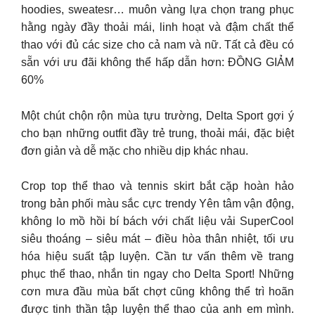
hoodies, sweatesr… muôn vàng lựa chọn trang phục
hằng ngày đầy thoải mái, linh hoạt và đậm chất thể
thao với đủ các size cho cả nam và nữ. Tất cả đều có
sẵn với ưu đãi không thể hấp dẫn hơn: ĐỒNG GIẢM
60%
Một chút chộn rộn mùa tựu trường, Delta Sport gợi ý
cho bạn những outfit đầy trẻ trung, thoải mái, đặc biệt
đơn giản và dễ mặc cho nhiều dịp khác nhau.
Crop top thể thao và tennis skirt bắt cặp hoàn hảo
trong bản phối màu sắc cực trendy Yên tâm vận động,
không lo mồ hồi bí bách với chất liệu vải SuperCool
siêu thoáng – siêu mát – điều hòa thân nhiệt, tối ưu
hóa hiệu suất tập luyện. Cần tư vấn thêm về trang
phục thể thao, nhắn tin ngay cho Delta Sport! Những
cơn mưa đầu mùa bất chợt cũng không thể trì hoãn
được tinh thần tập luyện thể thao của anh em mình.