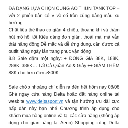
ĐA DẠNG LỰA CHỌN CÙNG ÁO THUN TANK TOP –
với 2 phiên bản cổ V và cổ tròn cùng bảng màu xu
hướng.
Chất liệu thể thao co giãn 4 chiều, thoáng khí và thấm
hút mồ hôi tốt Kiểu dáng đơn giản, thoải mái mà vẫn
thật năng động Dễ mặc và dễ ứng dụng, cân được cả
outfit hằng ngày lẫn trang phục vận động
8.8 Sale đậm một ngày: + ĐỒNG GIÁ 88K, 188K,
288K, 388K… Tất Cả Quần Áo & Giày ++ GIẢM THÊM
88K cho hơn đơn >800K
Sale chớp nhoáng chỉ diễn ra đến hết hôm nay 08/08
Ghé ngay cửa hàng Delta hoặc đặt hàng online tại
wesbite
www.deltasport.vn
và tận hưởng ưu đãi cực
hấp dẫn này bạn nhé Chương trình áp dụng cho
khách mua hàng online và tại các cửa hàng (không áp
dụng cho gian hàng tại Aeon) Shopping cùng Delta