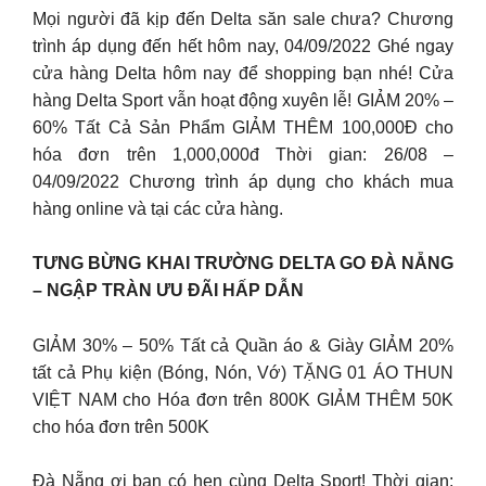
Mọi người đã kịp đến Delta săn sale chưa? Chương
trình áp dụng đến hết hôm nay, 04/09/2022 Ghé ngay
cửa hàng Delta hôm nay để shopping bạn nhé! Cửa
hàng Delta Sport vẫn hoạt động xuyên lễ! GIẢM 20% –
60% Tất Cả Sản Phẩm GIẢM THÊM 100,000Đ cho
hóa đơn trên 1,000,000đ Thời gian: 26/08 –
04/09/2022 Chương trình áp dụng cho khách mua
hàng online và tại các cửa hàng.
TƯNG BỪNG KHAI TRƯỜNG DELTA GO ĐÀ NẴNG
– NGẬP TRÀN ƯU ĐÃI HẤP DẪN
GIẢM 30% – 50% Tất cả Quần áo & Giày GIẢM 20%
tất cả Phụ kiện (Bóng, Nón, Vớ) TẶNG 01 ÁO THUN
VIỆT NAM cho Hóa đơn trên 800K GIẢM THÊM 50K
cho hóa đơn trên 500K
Đà Nẵng ơi bạn có hẹn cùng Delta Sport! Thời gian: