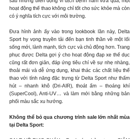
sau những biến động vì dịch bệnh năm vừa qua, một
hoạt động thể thao không chỉ tốt cho sức khỏe mà còn
có ý nghĩa tích cực với môi trường.
Đưa hình ảnh ấy vào trong lookbook lần này, Delta
Sport hy vọng truyền tải đến bạn tinh thần về một lối
sống mới, lành mạnh, tích cực và chủ động hơn. Trang
phục được Delta gợi ý cho hoạt động đạp xe thể dục
cũng rất đơn giản, đáp ứng tiêu chí về sự nhẹ nhàng,
thoải mái và dễ ứng dụng, khai thác các chất liệu thể
thao với tính năng đặc trưng từ Delta Sport như thấm
hút – nhanh khô (Dri-AIR), thoát ẩm – thoáng khí
(SuperCool), Anti-UV… và làm mới bằng những bản
phối màu sắc xu hướng.
Không thể bỏ qua chương trình sale lớn nhất mùa
tại Delta Sport: