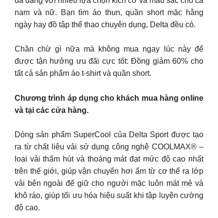
đa dạng với nhiều lựa chọn kích cỡ và màu sắc cho cả
nam và nữ. Bạn tìm áo thun, quần short mặc hằng
ngày hay đồ tập thể thao chuyên dụng, Delta đều có.
Chần chừ gì nữa mà không mua ngay lúc này để
được tận hưởng ưu đãi cực tốt: Đồng giảm 60% cho
tất cả sản phẩm áo t-shirt và quần short.
Chương trình áp dụng cho khách mua hàng online
và tại các cửa hàng.
Dòng sản phẩm SuperCool của Delta Sport được tạo
ra từ chất liệu vải sử dụng công nghệ COOLMAX® –
loại vải thấm hút và thoáng mát đạt mức độ cao nhất
trên thế giới, giúp vận chuyển hơi ẩm từ cơ thể ra lớp
vải bên ngoài để giữ cho người mặc luôn mát mẻ và
khô ráo, giúp tối ưu hóa hiệu suất khi tập luyện cường
độ cao.