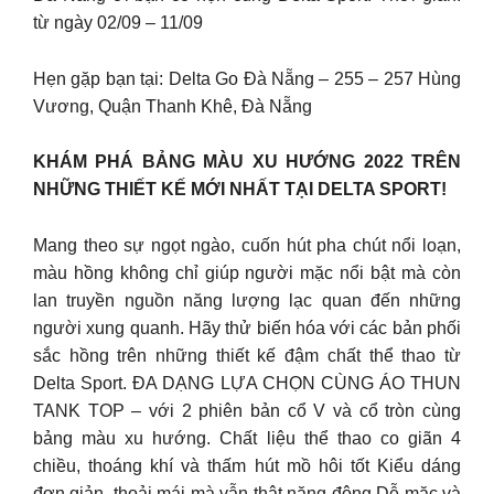
từ ngày 02/09 – 11/09
Hẹn gặp bạn tại: Delta Go Đà Nẵng – 255 – 257 Hùng
Vương, Quận Thanh Khê, Đà Nẵng
KHÁM PHÁ BẢNG MÀU XU HƯỚNG 2022 TRÊN
NHỮNG THIẾT KẾ MỚI NHẤT TẠI DELTA SPORT!
Mang theo sự ngọt ngào, cuốn hút pha chút nổi loạn,
màu hồng không chỉ giúp người mặc nổi bật mà còn
lan truyền nguồn năng lượng lạc quan đến những
người xung quanh. Hãy thử biến hóa với các bản phối
sắc hồng trên những thiết kế đậm chất thể thao từ
Delta Sport. ĐA DẠNG LỰA CHỌN CÙNG ÁO THUN
TANK TOP – với 2 phiên bản cổ V và cổ tròn cùng
bảng màu xu hướng. Chất liệu thể thao co giãn 4
chiều, thoáng khí và thấm hút mồ hôi tốt Kiểu dáng
đơn giản, thoải mái mà vẫn thật năng động Dễ mặc và