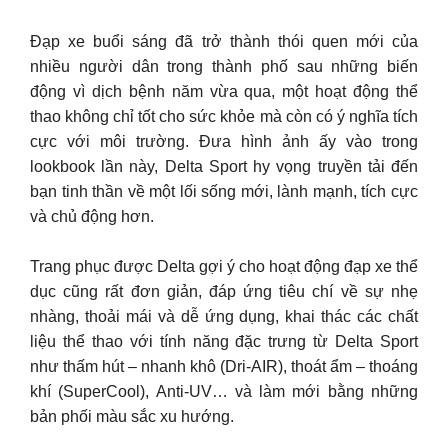
Đạp xe buổi sáng đã trở thành thói quen mới của
nhiều người dân trong thành phố sau những biến
động vì dịch bệnh năm vừa qua, một hoạt động thể
thao không chỉ tốt cho sức khỏe mà còn có ý nghĩa tích
cực với môi trường. Đưa hình ảnh ấy vào trong
lookbook lần này, Delta Sport hy vọng truyền tải đến
bạn tinh thần về một lối sống mới, lành mạnh, tích cực
và chủ động hơn.
Trang phục được Delta gợi ý cho hoạt động đạp xe thể
dục cũng rất đơn giản, đáp ứng tiêu chí về sự nhẹ
nhàng, thoải mái và dễ ứng dụng, khai thác các chất
liệu thể thao với tính năng đặc trưng từ Delta Sport
như thấm hút – nhanh khô (Dri-AIR), thoát ẩm – thoáng
khí (SuperCool), Anti-UV… và làm mới bằng những
bản phối màu sắc xu hướng.