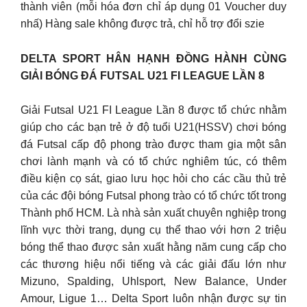
thành viên (mỗi hóa đơn chỉ áp dụng 01 Voucher duy
nhấ) Hàng sale không được trả, chỉ hỗ trợ đổi szie
DELTA SPORT HÂN HẠNH ĐỒNG HÀNH CÙNG
GIẢI BÓNG ĐÁ FUTSAL U21 FI LEAGUE LẦN 8
Giải Futsal U21 FI League Lần 8 được tổ chức nhằm
giúp cho các bạn trẻ ở độ tuổi U21(HSSV) chơi bóng
đá Futsal cấp độ phong trào được tham gia một sân
chơi lành mạnh và có tổ chức nghiêm túc, có thêm
điều kiện cọ sát, giao lưu học hỏi cho các cầu thủ trẻ
của các đội bóng Futsal phong trào có tổ chức tốt trong
Thành phố HCM. Là nhà sản xuất chuyên nghiệp trong
lĩnh vực thời trang, dụng cụ thể thao với hơn 2 triệu
bóng thể thao được sản xuất hằng năm cung cấp cho
các thương hiệu nổi tiếng và các giải đấu lớn như
Mizuno, Spalding, Uhlsport, New Balance, Under
Amour, Ligue 1… Delta Sport luôn nhận được sự tin