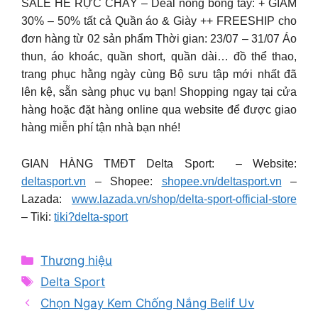
SALE HÈ RỰC CHÁY – Deal nóng bỏng tay: + GIẢM
30% – 50% tất cả Quần áo & Giày ++ FREESHIP cho
đơn hàng từ 02 sản phẩm Thời gian: 23/07 – 31/07 Áo
thun, áo khoác, quần short, quần dài… đồ thể thao,
trang phục hằng ngày cùng Bộ sưu tập mới nhất đã
lên kệ, sẵn sàng phục vụ bạn! Shopping ngay tại cửa
hàng hoặc đặt hàng online qua website để được giao
hàng miễn phí tận nhà bạn nhé!
GIAN HÀNG TMĐT Delta Sport: – Website:
deltasport.vn
– Shopee:
shopee.vn/deltasport.vn
–
Lazada:
www.lazada.vn/shop/delta-sport-official-store
– Tiki:
tiki?delta-sport
Categories
Thương hiệu
Tags
Delta Sport
Chọn Ngay Kem Chống Nắng Belif Uv