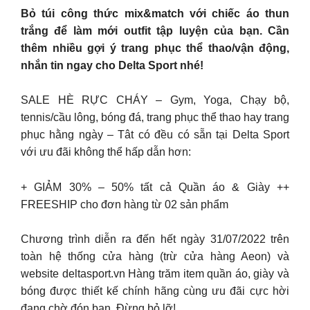
Bỏ túi công thức mix&match với chiếc áo thun
trắng để làm mới outfit tập luyện của bạn. Cần
thêm nhiều gợi ý trang phục thể thao/vận động,
nhắn tin ngay cho Delta Sport nhé!
SALE HÈ RỰC CHÁY – Gym, Yoga, Chạy bộ,
tennis/cầu lông, bóng đá, trang phục thể thao hay trang
phục hằng ngày – Tât có đều có sẵn tại Delta Sport
với ưu đãi không thể hấp dẫn hơn:
+ GIẢM 30% – 50% tất cả Quần áo & Giày ++
FREESHIP cho đơn hàng từ 02 sản phẩm
Chương trình diễn ra đến hết ngày 31/07/2022 trên
toàn hệ thống cửa hàng (trừ cửa hàng Aeon) và
website deltasport.vn Hàng trăm item quần áo, giày và
bóng được thiết kế chính hãng cùng ưu đãi cực hời
đang chờ đón bạn. Đừng bỏ lỡ!