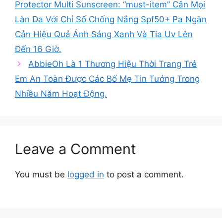
Protector Multi Sunscreen: “must-item” Cân Mọi
Làn Da Với Chỉ Số Chống Nắng Spf50+ Pa Ngăn
Cản Hiệu Quả Ánh Sáng Xanh Và Tia Uv Lên
Đến 16 Giờ.
AbbieOh Là 1 Thương Hiệu Thời Trang Trẻ
Em An Toàn Được Các Bố Mẹ Tin Tưởng Trong
Nhiều Năm Hoạt Động.
Leave a Comment
You must be
logged in
to post a comment.