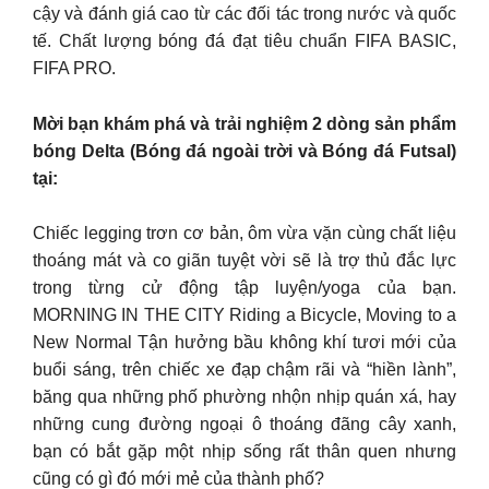
cậy và đánh giá cao từ các đối tác trong nước và quốc
tế. Chất lượng bóng đá đạt tiêu chuẩn FIFA BASIC,
FIFA PRO.
Mời bạn khám phá và trải nghiệm 2 dòng sản phẩm
bóng Delta (Bóng đá ngoài trời và Bóng đá Futsal)
tại:
Chiếc legging trơn cơ bản, ôm vừa vặn cùng chất liệu
thoáng mát và co giãn tuyệt vời sẽ là trợ thủ đắc lực
trong từng cử động tập luyện/yoga của bạn.
MORNING IN THE CITY Riding a Bicycle, Moving to a
New Normal Tận hưởng bầu không khí tươi mới của
buổi sáng, trên chiếc xe đạp chậm rãi và “hiền lành”,
băng qua những phố phường nhộn nhịp quán xá, hay
những cung đường ngoại ô thoáng đãng cây xanh,
bạn có bắt gặp một nhịp sống rất thân quen nhưng
cũng có gì đó mới mẻ của thành phố?