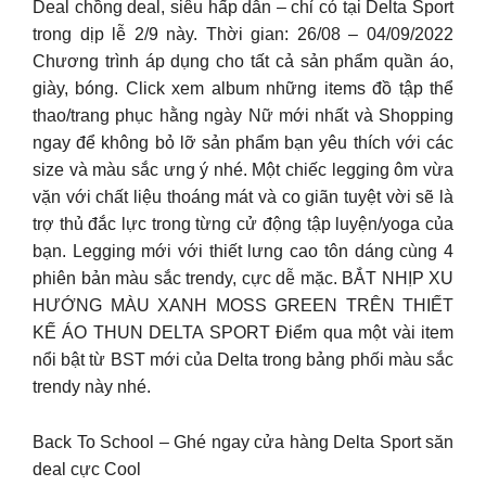
Deal chồng deal, siêu hấp dẫn – chỉ có tại Delta Sport
trong dịp lễ 2/9 này. Thời gian: 26/08 – 04/09/2022
Chương trình áp dụng cho tất cả sản phẩm quần áo,
giày, bóng. Click xem album những items đồ tập thể
thao/trang phục hằng ngày Nữ mới nhất và Shopping
ngay để không bỏ lỡ sản phẩm bạn yêu thích với các
size và màu sắc ưng ý nhé. Một chiếc legging ôm vừa
vặn với chất liệu thoáng mát và co giãn tuyệt vời sẽ là
trợ thủ đắc lực trong từng cử động tập luyện/yoga của
bạn. Legging mới với thiết lưng cao tôn dáng cùng 4
phiên bản màu sắc trendy, cực dễ mặc. BẮT NHỊP XU
HƯỚNG MÀU XANH MOSS GREEN TRÊN THIẾT
KẾ ÁO THUN DELTA SPORT Điểm qua một vài item
nổi bật từ BST mới của Delta trong bảng phối màu sắc
trendy này nhé.
Back To School – Ghé ngay cửa hàng Delta Sport săn
deal cực Cool