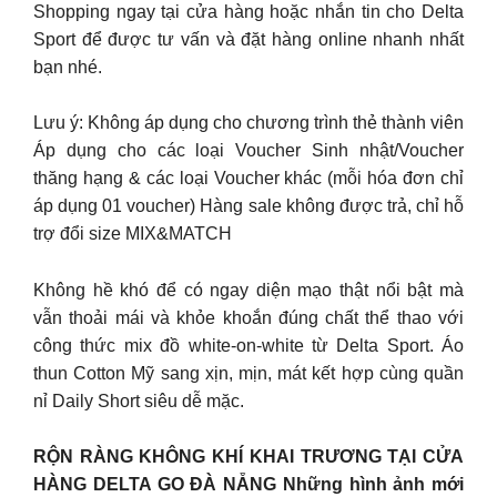
Shopping ngay tại cửa hàng hoặc nhắn tin cho Delta
Sport để được tư vấn và đặt hàng online nhanh nhất
bạn nhé.
Lưu ý: Không áp dụng cho chương trình thẻ thành viên
Áp dụng cho các loại Voucher Sinh nhật/Voucher
thăng hạng & các loại Voucher khác (mỗi hóa đơn chỉ
áp dụng 01 voucher) Hàng sale không được trả, chỉ hỗ
trợ đổi size MIX&MATCH
Không hề khó để có ngay diện mạo thật nổi bật mà
vẫn thoải mái và khỏe khoắn đúng chất thể thao với
công thức mix đồ white-on-white từ Delta Sport. Áo
thun Cotton Mỹ sang xịn, mịn, mát kết hợp cùng quần
nỉ Daily Short siêu dễ mặc.
RỘN RÀNG KHÔNG KHÍ KHAI TRƯƠNG TẠI CỬA
HÀNG DELTA GO ĐÀ NẴNG Những hình ảnh mới