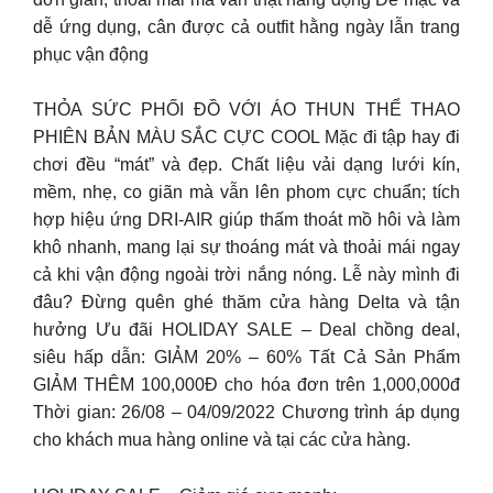
dễ ứng dụng, cân được cả outfit hằng ngày lẫn trang
phục vận động
THỎA SỨC PHỐI ĐỒ VỚI ÁO THUN THỂ THAO
PHIÊN BẢN MÀU SẮC CỰC COOL Mặc đi tập hay đi
chơi đều “mát” và đẹp. Chất liệu vải dạng lưới kín,
mềm, nhẹ, co giãn mà vẫn lên phom cực chuẩn; tích
hợp hiệu ứng DRI-AIR giúp thấm thoát mồ hôi và làm
khô nhanh, mang lại sự thoáng mát và thoải mái ngay
cả khi vận động ngoài trời nắng nóng. Lễ này mình đi
đâu? Đừng quên ghé thăm cửa hàng Delta và tận
hưởng Ưu đãi HOLIDAY SALE – Deal chồng deal,
siêu hấp dẫn: GIẢM 20% – 60% Tất Cả Sản Phẩm
GIẢM THÊM 100,000Đ cho hóa đơn trên 1,000,000đ
Thời gian: 26/08 – 04/09/2022 Chương trình áp dụng
cho khách mua hàng online và tại các cửa hàng.