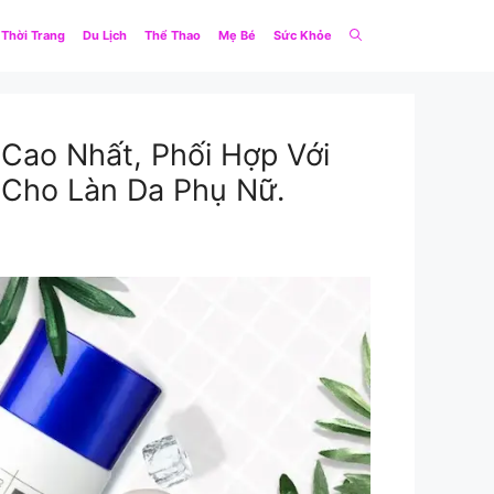
Thời Trang
Du Lịch
Thể Thao
Mẹ Bé
Sức Khỏe
ao Nhất, Phối Hợp Với
 Cho Làn Da Phụ Nữ.