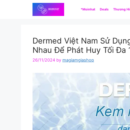
Skip
*Moinhat
Deals
Thương H
to
content
Dermed Việt Nam Sử Dụng
Nhau Để Phát Huy Tối Đa 
26/11/2024
by
magiamgiashop