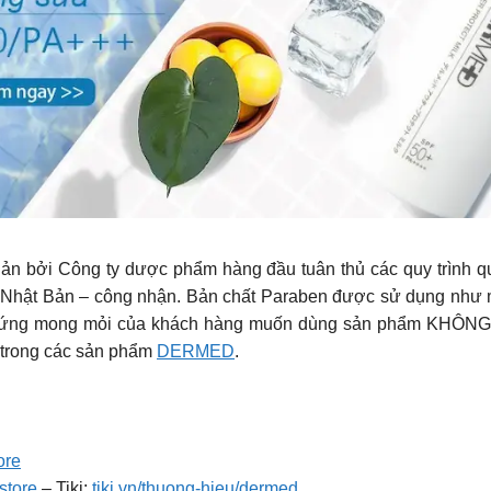
ản bởi Công ty dược phẩm hàng đầu tuân thủ các quy trình q
 – Nhật Bản – công nhận. Bản chất Paraben được sử dụng như
áp ứng mong mỏi của khách hàng muốn dùng sản phẩm KHÔ
 trong các sản phẩm
DERMED
.
ore
store
– Tiki:
tiki.vn/thuong-hieu/dermed