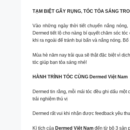
TẠM BIỆT GÃY RỤNG, TÓC TỎA SÁNG TRO
Vào những ngày thời tiết chuyển nắng nóng, k
Dermed tiết lộ cho nàng bí quyết chăm sóc tóc 
khi ra ngoài để tránh bụi bẩn và nắng nóng. B
Mùa hè năm nay trải qua sẽ thật đặc biệt vì d
tóc giúp bạn tỏa sáng nhé!
HÀNH TRÌNH TÓC CÙNG Dermed Việt Nam
Dermed tin rằng, mỗi mái tóc đều ghi dấu một 
trải nghiệm thú vị
Dermed rất vui khi nhận được feedback yêu thư
Kì tích của
Dermed Việt Nam
đến từ bộ 3 sản 