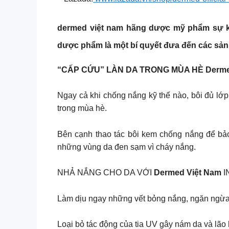
dermed việt nam
hãng dược mỹ phẩm sự kế
dược phẩm là một bí quyết đưa đến các sản
“CẤP CỨU” LÀN DA TRONG MÙA HÈ Derme
Ngay cả khi chống nắng kỹ thế nào, bôi đủ lớp
trong mùa hè.
Bên cạnh thao tác bôi kem chống nắng để bảo 
những vùng da đen sạm vì cháy nắng.
NHẢ NẮNG CHO DA VỚI
Dermed Việt Nam
I
Làm dịu ngay những vết bỏng nắng, ngăn ngừa
Loại bỏ tác động của tia UV gây nám da và lão