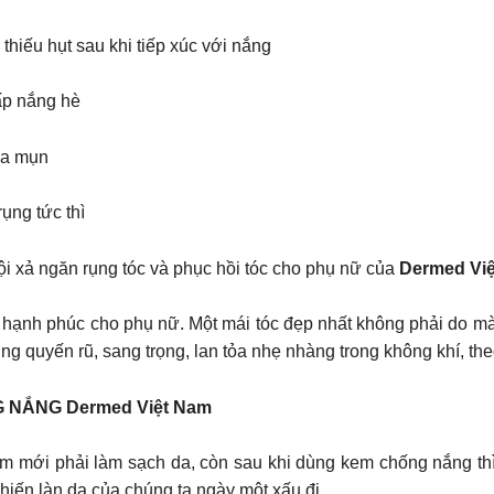
hiếu hụt sau khi tiếp xúc với nắng
ấp nắng hè
da mụn
ụng tức thì
 xả ngăn rụng tóc và phục hồi tóc cho phụ nữ của
Dermed Vi
ại hạnh phúc cho phụ nữ. Một mái tóc đẹp nhất không phải do mà
g quyến rũ, sang trọng, lan tỏa nhẹ nhàng trong không khí, th
NẮNG Dermed Việt Nam
ểm mới phải làm sạch da, còn sau khi dùng kem chống nắng thì k
khiến làn da của chúng ta ngày một xấu đi.