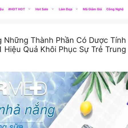
iệu
#HOT HOT
Hot Sale
Làm Đẹp
Mã Giảm Giá
Công Nghệ
 Những Thành Phần Có Dược Tính C
1 Hiệu Quả Khôi Phục Sự Trẻ Trung