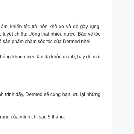
 ẩm, khiến tóc trở nên khô xơ và dễ gãy rụng.
c tuyệt chiêu: Uống thật nhiều nước. Bảo vệ tóc
 bộ sản phẩm chăm sóc tóc của Dermed nhé!
n không khoe được làn da khỏe mạnh, hãy để mái
h trình đấy, Dermed sẽ cùng bạn lưu lại những
rụng của mình chỉ sau 5 tháng.