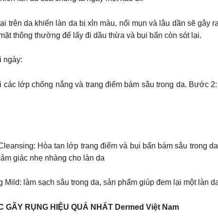
i trên da khiến làn da bị xỉn màu, nổi mụn và lâu dần sẽ gây r
 mặt thông thường để lấy đi dầu thừa và bụi bẩn còn sót lại.
 ngày:
i các lớp chống nắng và trang điểm bám sâu trong da. Bước 2:
eansing: Hòa tan lớp trang điểm và bụi bẩn bám sâu trong d
 cảm giác nhẹ nhàng cho làn da
ild: làm sạch sâu trong da, sản phẩm giúp đem lại một làn 
C GÃY RỤNG HIỆU QUẢ NHẤT Dermed Việt Nam