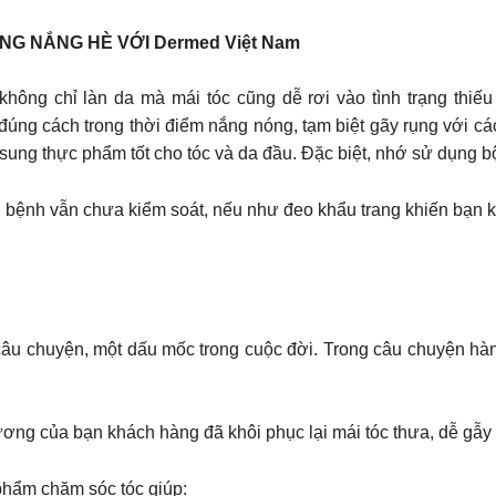
NG NẮNG HÈ VỚI Dermed Việt Nam
hông chỉ làn da mà mái tóc cũng dễ rơi vào tình trạng thiếu
đúng cách trong thời điểm nắng nóng, tạm biệt gãy rụng với cá
ổ sung thực phẩm tốt cho tóc và da đầu. Đặc biệt, nhớ sử dụng
ịch bệnh vẫn chưa kiểm soát, nếu như đeo khẩu trang khiến bạ
câu chuyện, một dấu mốc trong cuộc đời. Trong câu chuyện hàn
ơng của bạn khách hàng đã khôi phục lại mái tóc thưa, dễ gẫy 
phẩm chăm sóc tóc giúp: