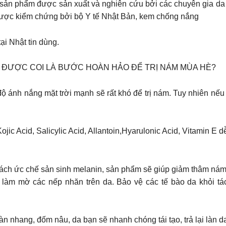
sản phẩm được sản xuất và nghiên cứu bởi các chuyên gia da 
 được kiểm chứng bởi bộ Y tế Nhật Bản, kem chống nắng
ại Nhật tin dùng.
 ĐƯỢC COI LÀ BƯỚC HOÀN HẢO ĐỂ TRỊ NÁM MÙA HÈ?
ộ ánh nắng mặt trời mạnh sẽ rất khó để trị nám. Tuy nhiên nế
jic Acid, Salicylic Acid, Allantoin,Hyarulonic Acid, Vitamin 
cách ức chế sản sinh melanin, sản phẩm sẽ giúp giảm thâm nám
n, làm mờ các nếp nhăn trên da. Bảo vệ các tế bào da khỏi tá
àn nhang, đốm nâu, da bạn sẽ nhanh chóng tái tạo, trả lại làn d