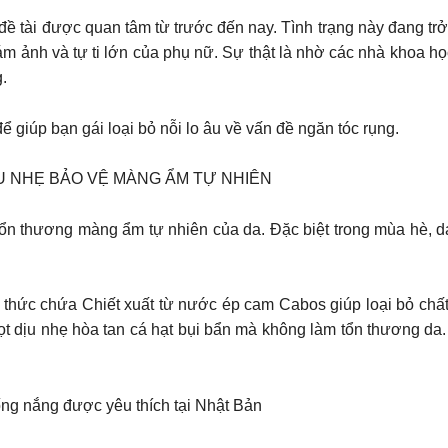
à đề tài được quan tâm từ trước đến nay. Tình trạng này đang 
 ám ảnh và tự ti lớn của phụ nữ. Sự thật là nhờ các nhà khoa 
.
để giúp bạn gái loại bỏ nỗi lo âu về vấn đề ngăn tóc rụng.
U NHẸ BẢO VỆ MÀNG ẨM TỰ NHIÊN
n thương màng ẩm tự nhiên của da. Đặc biệt trong mùa hè, da 
ức chứa Chiết xuất từ nước ép cam Cabos giúp loại bỏ chất s
ọt dịu nhẹ hòa tan cá hạt bụi bẩn mà không làm tổn thương d
ng nắng được yêu thích tại Nhật Bản