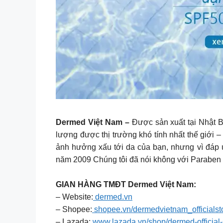
Dermed Việt Nam –
Được sản xuất tại Nhật B
lượng được thị trường khó tính nhất thế giới
ảnh hưởng xấu tới da của bạn, nhưng vì đ
năm 2009 Chúng tôi đã nói không với Paraben
GIAN HÀNG TMĐT Dermed Việt Nam:
– Website:
dermed.vn
– Shopee:
shopee.vn/dermedvietnam_officialst
– Lazada:
www.lazada.vn/shop/dermed-official-