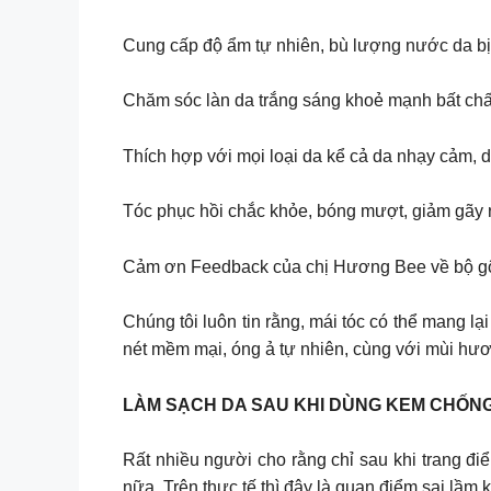
Cung cấp độ ẩm tự nhiên, bù lượng nước da bị t
Chăm sóc làn da trắng sáng khoẻ mạnh bất ch
Thích hợp với mọi loại da kể cả da nhạy cảm, 
Tóc phục hồi chắc khỏe, bóng mượt, giảm gãy r
Cảm ơn Feedback của chị Hương Bee về bộ gội
Chúng tôi luôn tin rằng, mái tóc có thể mang l
nét mềm mại, óng ả tự nhiên, cùng với mùi hươn
LÀM SẠCH DA SAU KHI DÙNG KEM CHỐNG 
Rất nhiều người cho rằng chỉ sau khi trang đi
nữa. Trên thực tế thì đây là quan điểm sai lầm 