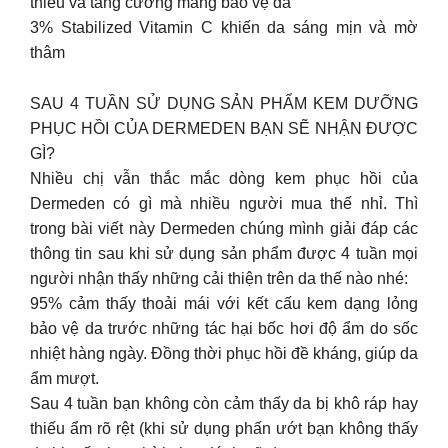
thiểu và tăng cường màng bảo vệ da
3% Stabilized Vitamin C khiến da sáng mịn và mờ
thâm
SAU 4 TUẦN SỬ DỤNG SẢN PHẨM KEM DƯỠNG
PHỤC HỒI CỦA DERMEDEN BẠN SẼ NHẬN ĐƯỢC
GÌ?
Nhiều chị vẫn thắc mắc dòng kem phục hồi của
Dermeden có gì mà nhiều người mua thế nhỉ. Thì
trong bài viết này Dermeden chúng mình giải đáp các
thông tin sau khi sử dụng sản phẩm được 4 tuần mọi
người nhận thấy những cải thiện trên da thế nào nhé:
95% cảm thấy thoải mái với kết cấu kem dạng lỏng
bảo vệ da trước những tác hại bốc hơi độ ẩm do sốc
nhiệt hàng ngày. Đồng thời phục hồi đề kháng, giúp da
ẩm mượt.
Sau 4 tuần bạn không còn cảm thấy da bị khô ráp hay
thiếu ẩm rõ rệt (khi sử dụng phấn ướt bạn không thấy