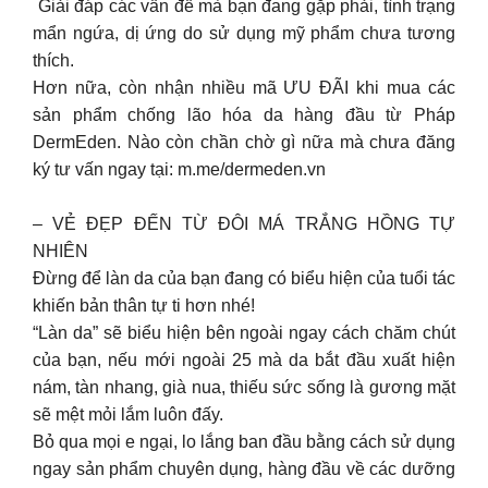
️ Giải đáp các vấn đề mà bạn đang gặp phải, tình trạng
mẩn ngứa, dị ứng do sử dụng mỹ phẩm chưa tương
thích.
​​Hơn nữa, còn nhận nhiều mã ƯU ĐÃI khi mua các
sản phẩm chống lão hóa da hàng đầu từ Pháp
DermEden. Nào còn chần chờ gì nữa mà chưa đăng
ký tư vấn ngay tại: m.me/dermeden.vn
– VẺ ĐẸP ĐẾN TỪ ĐÔI MÁ TRẮNG HỒNG TỰ
NHIÊN
Đừng để làn da của bạn đang có biểu hiện của tuổi tác
khiến bản thân tự ti hơn nhé!
“Làn da” sẽ biểu hiện bên ngoài ngay cách chăm chút
của bạn, nếu mới ngoài 25 mà da bắt đầu xuất hiện
nám, tàn nhang, già nua, thiếu sức sống là gương mặt
sẽ mệt mỏi lắm luôn đấy.
Bỏ qua mọi e ngại, lo lắng ban đầu bằng cách sử dụng
ngay sản phẩm chuyên dụng, hàng đầu về các dưỡng