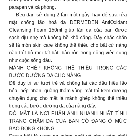
parapen và xà phòng.
— Đều đặn sử dụng 2 lần một ngày, hãy để sữa rửa
mặt chống lão hoá da DERMEDEN AntiOxidant
Cleansing Foam 150ml giúp làn da của bạn được
sạch dịu nhẹ mà không hề khô căng. Đây chắc chắn
sẽ là món skin care không thể thiếu cho bất cứ nàng
nào trút bỏ mọi tất bật, bận rộn trong công việc cũng
như cuộc sống đâu.
MẢNH GHÉP KHÔNG THỂ THIẾU TRONG CÁC
BƯỚC DƯỠNG DA CHO NÀNG
Để duy trì sự tươi trẻ và chống lại các dấu hiệu lão
hóa, nếp nhăn, quầng thâm vùng mắt thì kem dưỡng
chuyên dụng cho mắt là mảnh ghép không thể thiếu
trong các bước dưỡng da của nàng đấy.
ĐÔI MẮT LÀ NƠI PHẢN ÁNH NHANH NHẤT TÌNH
TRẠNG CHĂM DA CỦA BẠN CÓ ĐANG Ở MỨC
BÁO ĐỘNG KHÔNG!