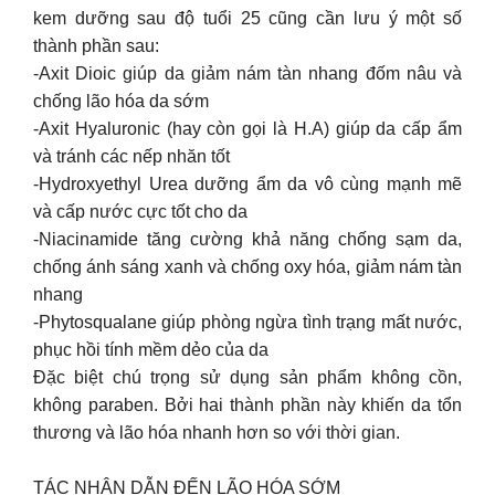
kem dưỡng sau độ tuổi 25 cũng cần lưu ý một số
thành phần sau:
-Axit Dioic giúp da giảm nám tàn nhang đốm nâu và
chống lão hóa da sớm
-Axit Hyaluronic (hay còn gọi là H.A) giúp da cấp ẩm
và tránh các nếp nhăn tốt
-Hydroxyethyl Urea dưỡng ẩm da vô cùng mạnh mẽ
và cấp nước cực tốt cho da
-Niacinamide tăng cường khả năng chống sạm da,
chống ánh sáng xanh và chống oxy hóa, giảm nám tàn
nhang
-Phytosqualane giúp phòng ngừa tình trạng mất nước,
phục hồi tính mềm dẻo của da
Đặc biệt chú trọng sử dụng sản phẩm không cồn,
không paraben. Bởi hai thành phần này khiến da tổn
thương và lão hóa nhanh hơn so với thời gian.
TÁC NHÂN DẪN ĐẾN LÃO HÓA SỚM