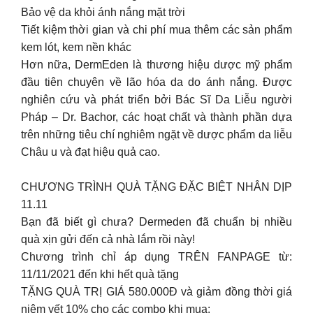
Bảo vệ da khỏi ánh nắng mặt trời
Tiết kiệm thời gian và chi phí mua thêm các sản phẩm
kem lót, kem nền khác
Hơn nữa, DermEden là thương hiệu dược mỹ phẩm
đầu tiên chuyên về lão hóa da do ánh nắng. Được
nghiên cứu và phát triển bởi Bác Sĩ Da Liễu người
Pháp – Dr. Bachor, các hoạt chất và thành phần dựa
trên những tiêu chí nghiêm ngặt về dược phẩm da liễu
Châu u và đạt hiệu quả cao.
CHƯƠNG TRÌNH QUÀ TẶNG ĐẶC BIỆT NHÂN DỊP
11.11
Bạn đã biết gì chưa? Dermeden đã chuẩn bị nhiều
quà xịn gửi đến cả nhà lắm rồi này!
Chương trình chỉ áp dụng TRÊN FANPAGE từ:
11/11/2021 đến khi hết quà tặng
TẶNG QUÀ TRỊ GIÁ 580.000Đ và giảm đồng thời giá
niêm yết 10% cho các combo khi mua: