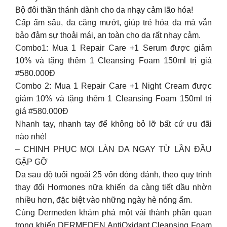
Bộ đôi thần thánh dành cho da nhạy cảm lão hóa!
Cấp ẩm sâu, da căng mướt, giúp trẻ hóa da mà vẫn
bảo đảm sự thoải mái, an toàn cho da rất nhạy cảm.
Combo1: Mua 1 Repair Care +1 Serum được giảm
10% và tặng thêm 1 Cleansing Foam 150ml trị giá
#580.000Đ
Combo 2: Mua 1 Repair Care +1 Night Cream được
giảm 10% và tặng thêm 1 Cleansing Foam 150ml trị
giá #580.000Đ
Nhanh tay, nhanh tay để không bỏ lỡ bất cứ ưu đãi
nào nhé!
– CHINH PHỤC MỌI LÀN DA NGAY TỪ LẦN ĐẦU
GẶP GỠ
Da sau độ tuổi ngoài 25 vốn đỏng đảnh, theo quy trình
thay đổi Hormones nữa khiến da càng tiết dầu nhờn
nhiều hơn, đặc biệt vào những ngày hè nóng ẩm.
Cùng Dermeden khám phá một vài thành phần quan
trọng khiến DERMEDEN AntiOxidant Cleansing Foam