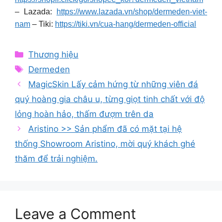
– Lazada:
https://www.lazada.vn/shop/dermeden-viet-
nam
– Tiki:
https://tiki.vn/cua-hang/dermeden-official
Categories
Thương hiệu
Tags
Dermeden
MagicSkin Lấy cảm hứng từ những viên đá
quý hoàng gia châu u, từng giọt tinh chất với độ
lỏng hoàn hảo, thấm đượm trên da
Aristino >> Sản phẩm đã có mặt tại hệ
thống Showroom Aristino, mời quý khách ghé
thăm để trải nghiệm.
Leave a Comment