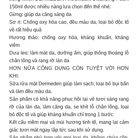
150ml được nhiều nàng lựa chọn đến thế nhé:
Gừng: giúp da căng sáng da
Sơ ri: Chống oxy hóa cao, đều màu da, loại bỏ độc tố
vô rất hiệu quả
Hương thảo: chống oxy hóa, kháng khuẩn, kháng
viêm
Dưa leo: làm mát da, dưỡng ẩm, giúp thông thoáng lỗ
chân lông và rạng rỡ làn da
HƠN NỮA CÔNG DỤNG CÒN TUYỆT VỜI HƠN
KHI:
Sữa rửa mặt Dermeden giúp làm sạch, loại bỏ bụi bẩn
và làm đều màu da.
Sản phẩm có khả năng phục hồi lại vẻ tươi sáng rạng
rỡ của làn da, làm căng da, se khít lỗ chân lông, loại
bỏ độc tố và giúp kháng khuẩn chỉ trong 1 bước
Kết cấu mềm mại và mùi hương tinh tế, mang lại cảm
giác tươi mát ngay lập tức sau khi sử dụng.
Sản phẩm phù hợp với mọi loại da, không chứa cồn,