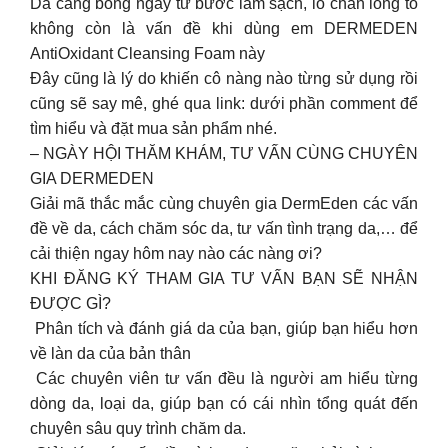
Da căng bóng ngay từ bước làm sạch, lỗ chân lông to
không còn là vấn đề khi dùng em DERMEDEN
AntiOxidant Cleansing Foam này
Đây cũng là lý do khiến cô nàng nào từng sử dụng rồi
cũng sẽ say mê, ghé qua link: dưới phần comment để
tìm hiểu và đặt mua sản phẩm nhé.
– NGÀY HỘI THĂM KHÁM, TƯ VẤN CÙNG CHUYÊN
GIA DERMEDEN
Giải mã thắc mắc cùng chuyên gia DermEden các vấn
đề về da, cách chăm sóc da, tư vấn tình trạng da,… để
cải thiện ngay hôm nay nào các nàng ơi?
KHI ĐĂNG KÝ THAM GIA TƯ VẤN BẠN SẼ NHẬN
ĐƯỢC GÌ?
️ Phân tích và đánh giá da của bạn, giúp bạn hiểu hơn
về làn da của bản thân
️ Các chuyên viên tư vấn đều là người am hiểu từng
dòng da, loại da, giúp bạn có cái nhìn tổng quát đến
chuyên sâu quy trình chăm da.