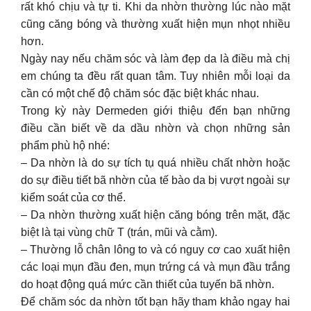
rất khó chịu và tự ti. Khi da nhờn thường lúc nào mặt
cũng căng bóng và thường xuất hiện mụn nhọt nhiều
hơn.
Ngày nay nếu chăm sóc và làm đẹp da là điều mà chị
em chúng ta đều rất quan tâm. Tuy nhiên mỗi loại da
cần có một chế độ chăm sóc đặc biệt khác nhau.
Trong kỳ này Dermeden giới thiệu đến bạn những
điều cần biết về da dầu nhờn và chọn những sản
phẩm phù hộ nhé:
– Da nhờn là do sự tích tụ quá nhiều chất nhờn hoặc
do sự điều tiết bã nhờn của tế bào da bị vượt ngoài sự
kiểm soát của cơ thể.
– Da nhờn thường xuất hiện căng bóng trên mặt, đặc
biệt là tại vùng chữ T (trán, mũi và cằm).
– Thường lỗ chân lông to và có nguy cơ cao xuất hiện
các loại mụn đầu đen, mụn trứng cá và mụn đầu trắng
do hoạt động quá mức cần thiết của tuyến bã nhờn.
Để chăm sóc da nhờn tốt bạn hãy tham khảo ngay hai