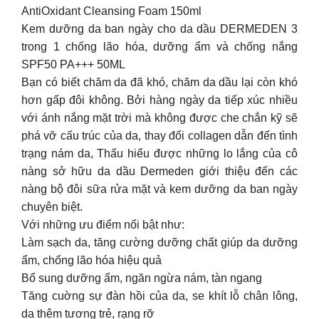
AntiOxidant Cleansing Foam 150ml
Kem dưỡng da ban ngày cho da dầu DERMEDEN 3
trong 1 chống lão hóa, dưỡng ẩm và chống nắng
SPF50 PA+++ 50ML
Bạn có biết chăm da đã khó, chăm da dầu lại còn khó
hơn gấp đôi không. Bởi hàng ngày da tiếp xúc nhiều
với ánh nắng mặt trời mà không được che chắn kỹ sẽ
phá vỡ cấu trúc của da, thay đổi collagen dẫn đến tình
trạng nám da, Thấu hiểu được những lo lắng của cô
nàng sở hữu da dầu Dermeden giới thiệu đến các
nàng bộ đôi sữa rửa mặt và kem dưỡng da ban ngày
chuyên biệt.
Với những ưu điểm nổi bật như:
Làm sạch da, tăng cường dưỡng chất giúp da dưỡng
ẩm, chống lão hóa hiệu quả
Bổ sung dưỡng ẩm, ngăn ngừa nám, tàn ngang
Tăng cuờng sự đàn hồi của da, se khít lỗ chân lông,
da thêm tương trẻ, rạng rỡ