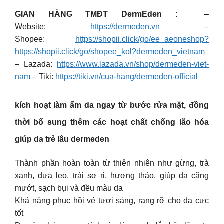
GIAN HÀNG TMĐT DermEden :
–
Website:
https://dermeden.vn
–
Shopee:
https://shopii.click/go/ee_aeoneshop?
https://shopii.click/go/shopee_kol?dermeden_vietnam
– Lazada:
https://www.lazada.vn/shop/dermeden-viet-
nam
– Tiki:
https://tiki.vn/cua-hang/dermeden-official
kích hoạt làm ẩm da ngay từ bước rửa mặt, đồng
thời bổ sung thêm các hoạt chất chống lão hóa
giúp da trẻ lâu dermeden
Thành phần hoàn toàn từ thiên nhiên như gừng, trà
xanh, dưa leo, trái sơ ri, hương thảo, giúp da căng
mướt, sạch bụi và đều màu da
Khả năng phục hồi vẻ tươi sáng, rạng rỡ cho da cực
tốt