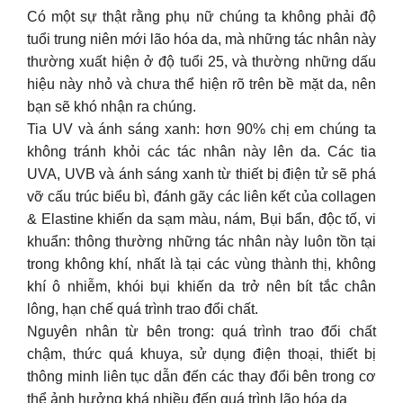
Có một sự thật rằng phụ nữ chúng ta không phải độ
tuổi trung niên mới lão hóa da, mà những tác nhân này
thường xuất hiện ở độ tuổi 25, và thường những dấu
hiệu này nhỏ và chưa thể hiện rõ trên bề mặt da, nên
bạn sẽ khó nhận ra chúng.
Tia UV và ánh sáng xanh: hơn 90% chị em chúng ta
không tránh khỏi các tác nhân này lên da. Các tia
UVA, UVB và ánh sáng xanh từ thiết bị điện tử sẽ phá
vỡ cấu trúc biểu bì, đánh gãy các liên kết của collagen
& Elastine khiến da sạm màu, nám, Bụi bẩn, độc tố, vi
khuẩn: thông thường những tác nhân này luôn tồn tại
trong không khí, nhất là tại các vùng thành thị, không
khí ô nhiễm, khói bụi khiến da trở nên bít tắc chân
lông, hạn chế quá trình trao đổi chất.
Nguyên nhân từ bên trong: quá trình trao đổi chất
chậm, thức quá khuya, sử dụng điện thoại, thiết bị
thông minh liên tục dẫn đến các thay đổi bên trong cơ
thể ảnh hưởng khá nhiều đến quá trình lão hóa da