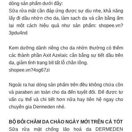
dòng sản phẩm dưới đây:
Sữa rửa mặt cần đáp ứng được sự dịu nhẹ, khả năng
lấy đi dầu nhờn cho da, làm sạch da và cân bằng ẩm
lại một cách hiệu quả như sản phẩm: shopee.vn?
3pdu4nd
Kem dưỡng dành riêng cho da nhờn thường có thêm
các thành phần Axit Azelaic cân bằng sự tiết dầu trên
da, giảm tình trạng bít tất lỗ chân lông.
shopee.vn?4sg67zi
Ngoài ra hai dòng sản phẩm trên đều không chứa cồn
và paraben an toàn cho da đến tuyệt đối. Để được tư
vấn cụ thể và chi tiết hơn nữa hay liên hệ ngay cho
chuyên gia Dermeden nhé.
BỘ ĐÔI CHĂM DA CHÀO NGÀY MỚI TRÊN CẢ TỐT
Sữa rửa mặt chống lão hoá da DERMEDEN