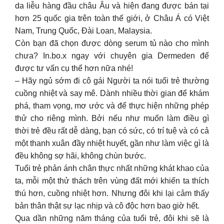
da liễu hàng đầu châu Âu và hiện đang được bán tại
hơn 25 quốc gia trên toàn thế giới, ở Châu Á có Việt
Nam, Trung Quốc, Đài Loan, Malaysia.
Còn bạn đã chọn được dòng serum tủ nào cho mình
chưa? In.bo.x ngay với chuyên gia Dermeden để
được tư vấn cụ thể hơn nữa nhé!
– Hãy ngủ sớm đi cô gái Người ta nói tuổi trẻ thường
cuồng nhiệt và say mê. Dành nhiều thời gian để khám
phá, tham vọng, mơ ước và để thực hiện những phép
thử cho riêng mình. Bởi nếu như muốn làm điều gì
thời trẻ đều rất dễ dàng, bạn có sức, có trí tuệ và có cả
một thanh xuân đầy nhiệt huyết, gần như làm việc gì là
đều không sợ hãi, không chùn bước.
Tuổi trẻ phản ánh chân thực nhất những khát khao của
ta, mỗi một thử thách trên vùng đất mới khiến ta thích
thú hơn, cuồng nhiệt hơn. Nhưng đôi khi lại cảm thấy
bản thân thật sự lạc nhịp và cô độc hơn bao giờ hết.
Qua dần những năm tháng của tuổi trẻ, đôi khi sẽ là