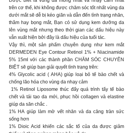
Được biết là vùng da mỏng nhất và nhạy cảm nhất
trên cơ thể, khi không được chăm sóc tốt nhất vùng da
dưới mắt sẽ dễ bị kéo giãn và dẫn đến tình trạng nhăn,
thâm hay bọng mắt, Bạn có sử dụng kem dưỡng da
lên vùng mắt nhưng theo thời gian các dấu hiệu này
vẫn xuất hiện bởi đây là dấu hiệu của tuổi tác.
Vậy thì, một sản phẩm chuyên dụng như kem mắt
DERMEDEN Eye Contour Retinol 1% + Niacinamide
5% 15ml với các thành phần CHĂM SÓC CHUYÊN
BIỆT sẽ giúp bạn giải quyết tình trạng trên:
4% Glycolic acid ( AHA) giúp loại bỏ tế bào chết và
chống lão hóa cho vùng da nhạy cảm
​​ 1% Retinol Liposome thúc đẩy quá trình tẩy tế bào
chết và tái tạo da mới, phục hồi collagen và elastine
giúp da săn chắc .
1% HA giúp làm mờ vết nhăn và da căng tràn sức
sống hơn
1% Dioic Acid khiến các sắc tố của da được giảm