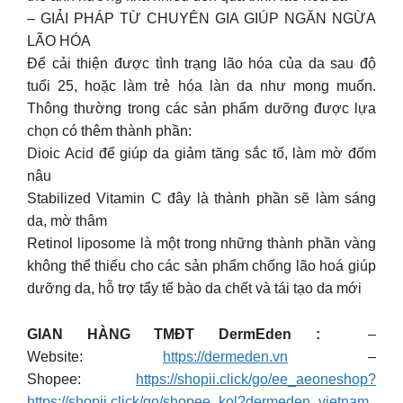
– GIẢI PHÁP TỪ CHUYÊN GIA GIÚP NGĂN NGỪA
LÃO HÓA
Để cải thiện được tình trạng lão hóa của da sau độ
tuổi 25, hoặc làm trẻ hóa làn da như mong muốn.
Thông thường trong các sản phẩm dưỡng được lựa
chọn có thêm thành phần:
Dioic Acid để giúp da giảm tăng sắc tố, làm mờ đốm
nâu
Stabilized Vitamin C đây là thành phần sẽ làm sáng
da, mờ thâm
Retinol liposome là một trong những thành phần vàng
không thể thiếu cho các sản phẩm chống lão hoá giúp
dưỡng da, hỗ trợ tẩy tế bào da chết và tái tạo da mới
GIAN HÀNG TMĐT DermEden :
–
Website:
https://dermeden.vn
–
Shopee:
https://shopii.click/go/ee_aeoneshop?
https://shopii.click/go/shopee_kol?dermeden_vietnam