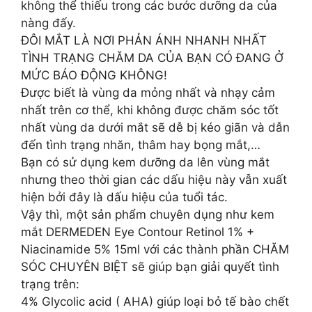
không thể thiếu trong các bước dưỡng da của
nàng đấy.
ĐÔI MẮT LÀ NƠI PHẢN ÁNH NHANH NHẤT
TÌNH TRẠNG CHĂM DA CỦA BẠN CÓ ĐANG Ở
MỨC BÁO ĐỘNG KHÔNG!
Được biết là vùng da mỏng nhất và nhạy cảm
nhất trên cơ thể, khi không được chăm sóc tốt
nhất vùng da dưới mắt sẽ dễ bị kéo giãn và dẫn
đến tình trạng nhăn, thâm hay bọng mắt,…
Bạn có sử dụng kem dưỡng da lên vùng mắt
nhưng theo thời gian các dấu hiệu này vẫn xuất
hiện bởi đây là dấu hiệu của tuổi tác.
Vậy thì, một sản phẩm chuyên dụng như kem
mắt DERMEDEN Eye Contour Retinol 1% +
Niacinamide 5% 15ml với các thành phần CHĂM
SÓC CHUYÊN BIỆT sẽ giúp bạn giải quyết tình
trạng trên:
4% Glycolic acid ( AHA) giúp loại bỏ tế bào chết