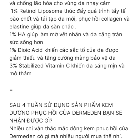
và chống lão hóa cho vùng da nhạy cảm
​​ 1% Retinol Liposome thúc đẩy quá trình tẩy tế
bào chết và tái tạo da mới, phục hồi collagen và
elastine giúp da săn chắc .
1% HA giúp làm mờ vết nhăn và da căng tràn
sức sống hơn
1% Dioic Acid khiến các sắc tố của da được
giảm thiểu và tăng cường màng bảo vệ da
3% Stabilized Vitamin C khiến da sáng mịn và
mờ thâm
=
SAU 4 TUẦN SỬ DỤNG SẢN PHẨM KEM
DƯỠNG PHỤC HỒI CỦA DERMEDEN BẠN SẼ
NHẬN ĐƯỢC GÌ?
Nhiều chị vẫn thắc mắc dòng kem phục hồi của
Dermeden có gì mà nhiều người mua thế nhỉ.