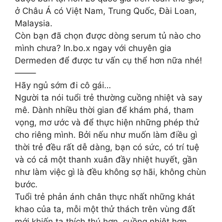
ở Châu Á có Việt Nam, Trung Quốc, Đài Loan,
Malaysia.
Còn bạn đã chọn được dòng serum tủ nào cho
mình chưa? In.bo.x ngay với chuyên gia
Dermeden để được tư vấn cụ thể hơn nữa nhé!
——–
Hãy ngủ sớm đi cô gái…
Người ta nói tuổi trẻ thường cuồng nhiệt và say
mê. Dành nhiều thời gian để khám phá, tham
vọng, mơ ước và để thực hiện những phép thử
cho riêng mình. Bởi nếu như muốn làm điều gì
thời trẻ đều rất dễ dàng, bạn có sức, có trí tuệ
và có cả một thanh xuân đầy nhiệt huyết, gần
như làm việc gì là đều không sợ hãi, không chùn
bước.
Tuổi trẻ phản ánh chân thực nhất những khát
khao của ta, mỗi một thử thách trên vùng đất
mới khiến ta thích thú hơn, cuồng nhiệt hơn.