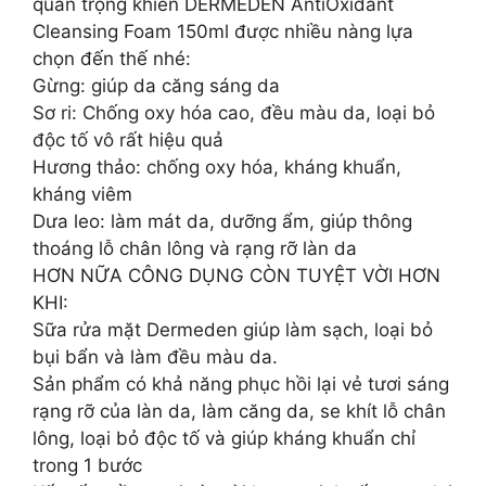
quan trọng khiến DERMEDEN AntiOxidant
Cleansing Foam 150ml được nhiều nàng lựa
chọn đến thế nhé:
Gừng: giúp da căng sáng da
Sơ ri: Chống oxy hóa cao, đều màu da, loại bỏ
độc tố vô rất hiệu quả
Hương thảo: chống oxy hóa, kháng khuẩn,
kháng viêm
Dưa leo: làm mát da, dưỡng ẩm, giúp thông
thoáng lỗ chân lông và rạng rỡ làn da
HƠN NỮA CÔNG DỤNG CÒN TUYỆT VỜI HƠN
KHI:
Sữa rửa mặt Dermeden giúp làm sạch, loại bỏ
bụi bẩn và làm đều màu da.
Sản phẩm có khả năng phục hồi lại vẻ tươi sáng
rạng rỡ của làn da, làm căng da, se khít lỗ chân
lông, loại bỏ độc tố và giúp kháng khuẩn chỉ
trong 1 bước