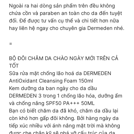
Ngoài ra hai dòng sản phẩm trên đều không
chứa cồn và paraben an toàn cho da đến tuyệt
đối. Để được tư vấn cụ thể và chi tiết hơn nữa
hay liên hệ ngay cho chuyên gia Dermeden nhé.
=
BỘ ĐÔI CHĂM DA CHÀO NGÀY MỚI TRÊN CẢ
TỐT
Sữa rửa mặt chống lão hoá da DERMEDEN
AntiOxidant Cleansing Foam 150ml
Kem dưỡng da ban ngày cho da dầu
DERMEDEN 3 trong 1 chống lão hóa, dưỡng ẩm
và chống nắng SPF50 PA+++ 50ML
Bạn có biết chăm da đã khó, chăm da dầu lại
còn khó hơn gấp đôi không. Bởi hàng ngày da
tiếp xúc nhiều với ánh nắng mặt trời mà không
được che chắn kỹ sẽ phá vỡ cấu trúc của da,