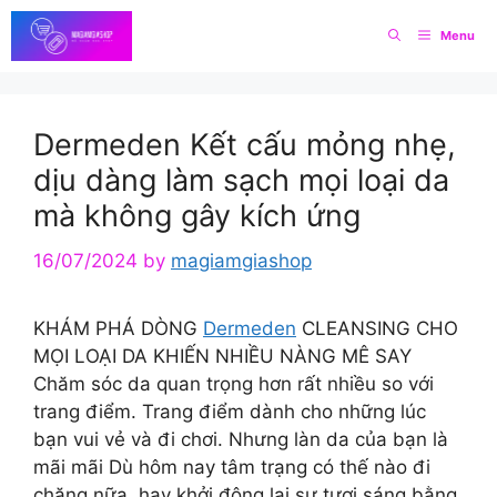
Skip
Menu
to
content
Dermeden Kết cấu mỏng nhẹ,
dịu dàng làm sạch mọi loại da
mà không gây kích ứng
16/07/2024
by
magiamgiashop
KHÁM PHÁ DÒNG
Dermeden
CLEANSING CHO
MỌI LOẠI DA KHIẾN NHIỀU NÀNG MÊ SAY
Chăm sóc da quan trọng hơn rất nhiều so với
trang điểm. Trang điểm dành cho những lúc
bạn vui vẻ và đi chơi. Nhưng làn da của bạn là
mãi mãi Dù hôm nay tâm trạng có thế nào đi
chăng nữa, hay khởi động lại sự tươi sáng bằng