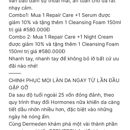
vẫn bảo đảm sự thoải mái, an toàn cho da rất
nhạy cảm.
Combo1: Mua 1 Repair Care +1 Serum được
giảm 10% và tặng thêm 1 Cleansing Foam 150ml
trị giá #580.000Đ
Combo 2: Mua 1 Repair Care +1 Night Cream
được giảm 10% và tặng thêm 1 Cleansing Foam
150ml trị giá #580.000Đ
Nhanh tay, nhanh tay để không bỏ lỡ bất cứ ưu
đãi nào nhé!
——–
CHINH PHỤC MỌI LÀN DA NGAY TỪ LẦN ĐẦU
GẶP GỠ
Da sau độ tuổi ngoài 25 vốn đỏng đảnh, theo
quy trình thay đổi Hormones nữa khiến da càng
tiết dầu nhờn nhiều hơn, đặc biệt vào những
ngày hè nóng ẩm.
Cùng Dermeden khám phá một vài thành phần