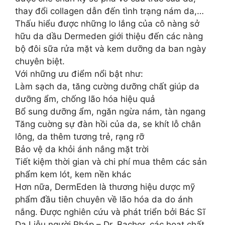
thay đổi collagen dẫn đến tình trạng nám da,…
Thấu hiểu được những lo lắng của cô nàng sở
hữu da dầu Dermeden giới thiệu đến các nàng
bộ đôi sữa rửa mặt và kem dưỡng da ban ngày
chuyên biệt.
Với những ưu điểm nổi bật như:
Làm sạch da, tăng cường dưỡng chất giúp da
dưỡng ẩm, chống lão hóa hiệu quả
Bổ sung dưỡng ẩm, ngăn ngừa nám, tàn ngang
Tăng cuờng sự đàn hồi của da, se khít lỗ chân
lông, da thêm tương trẻ, rạng rỡ
Bảo vệ da khỏi ánh nắng mặt trời
Tiết kiệm thời gian và chi phí mua thêm các sản
phẩm kem lót, kem nền khác
Hơn nữa, DermEden là thương hiệu dược mỹ
phẩm đầu tiên chuyên về lão hóa da do ánh
nắng. Được nghiên cứu và phát triển bởi Bác Sĩ
Da Liễu người Pháp – Dr. Bachor, các hoạt chất