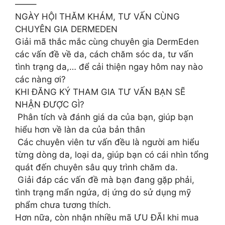
——–
NGÀY HỘI THĂM KHÁM, TƯ VẤN CÙNG
CHUYÊN GIA DERMEDEN
Giải mã thắc mắc cùng chuyên gia DermEden
các vấn đề về da, cách chăm sóc da, tư vấn
tình trạng da,… để cải thiện ngay hôm nay nào
các nàng ơi?
KHI ĐĂNG KÝ THAM GIA TƯ VẤN BẠN SẼ
NHẬN ĐƯỢC GÌ?
️ Phân tích và đánh giá da của bạn, giúp bạn
hiểu hơn về làn da của bản thân
️ Các chuyên viên tư vấn đều là người am hiểu
từng dòng da, loại da, giúp bạn có cái nhìn tổng
quát đến chuyên sâu quy trình chăm da.
️ Giải đáp các vấn đề mà bạn đang gặp phải,
tình trạng mẩn ngứa, dị ứng do sử dụng mỹ
phẩm chưa tương thích.
​​Hơn nữa, còn nhận nhiều mã ƯU ĐÃI khi mua