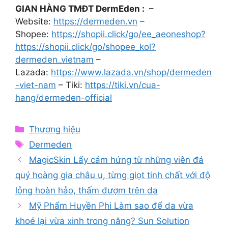
GIAN HÀNG TMĐT DermEden :
–
Website:
https://dermeden.vn
–
Shopee:
https://shopii.click/go/ee_aeoneshop?
https://shopii.click/go/shopee_kol?
dermeden_vietnam
–
Lazada:
https://www.lazada.vn/shop/dermeden
-viet-nam
– Tiki:
https://tiki.vn/cua-
hang/dermeden-official
Categories
Thương hiệu
Tags
Dermeden
MagicSkin Lấy cảm hứng từ những viên đá
quý hoàng gia châu u, từng giọt tinh chất với độ
lỏng hoàn hảo, thấm đượm trên da
Mỹ Phẩm Huyền Phi Làm sao để da vừa
khoẻ lại vừa xinh trong nắng? Sun Solution