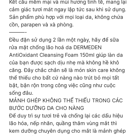
Kết cấu mềm mại và mùi hương tinh tế, mang lại
cảm giác tươi mát ngay lập tức sau khi sử dụng.
Sản phẩm phù hợp với mọi loại da, không chứa
cồn, parapen và xà phòng.
———-
Đều đặn sử dụng 2 lần một ngày, hãy để sữa
rửa mặt chống lão hoá da DERMEDEN
AntiOxidant Cleansing Foam 150ml giúp làn da
của bạn được sạch dịu nhẹ mà không hề khô
căng. Đây chắc chắn sẽ là món skin care không
thể thiếu cho bất cứ nàng nào trút bỏ mọi tất
bật, bận rộn trong công việc cũng như cuộc
sống đâu.
MẢNH GHÉP KHÔNG THỂ THIẾU TRONG CÁC
BƯỚC DƯỠNG DA CHO NÀNG
Để duy trì sự tươi trẻ và chống lại các dấu hiệu
lão hóa, nếp nhăn, quầng thâm vùng mắt thì
kem dưỡng chuyên dụng cho mắt là mảnh ghép