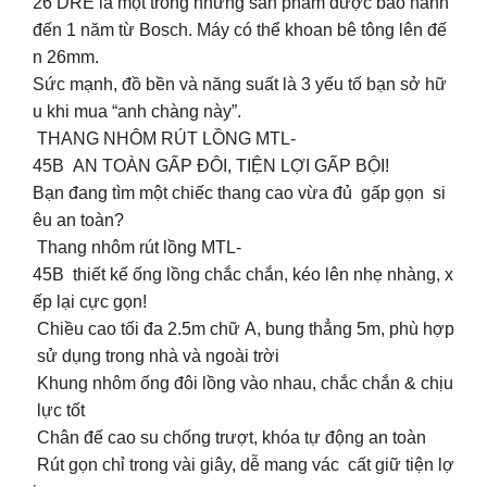
26 DRE là một trong những sản phẩm được bảo hành
đến 1 năm từ Bosch. Máy có thể khoan bê tông lên đế
n 26mm.
Sức mạnh, đồ bền và năng suất là 3 yếu tố bạn sở hữ
u khi mua “anh chàng này”.
THANG NHÔM RÚT LỒNG MTL-
45B AN TOÀN GẤP ĐÔI, TIỆN LỢI GẤP BỘI!
Bạn đang tìm một chiếc thang cao vừa đủ gấp gọn si
êu an toàn?
Thang nhôm rút lồng MTL-
45B thiết kế ống lồng chắc chắn, kéo lên nhẹ nhàng, x
ếp lại cực gọn!
Chiều cao tối đa 2.5m chữ A, bung thẳng 5m, phù hợp
sử dụng trong nhà và ngoài trời
Khung nhôm ống đôi lồng vào nhau, chắc chắn & chịu
lực tốt
Chân đế cao su chống trượt, khóa tự động an toàn
Rút gọn chỉ trong vài giây, dễ mang vác cất giữ tiện lợ