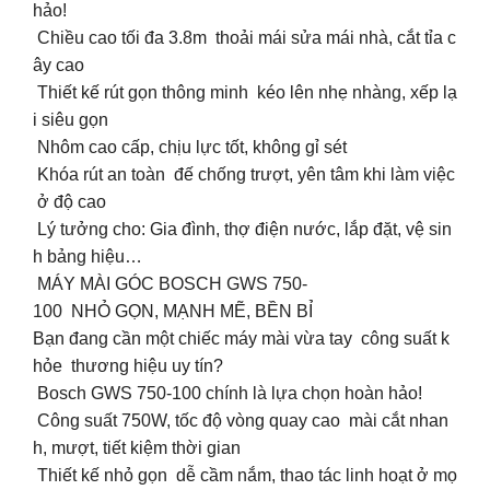
hảo!
Chiều cao tối đa 3.8m thoải mái sửa mái nhà, cắt tỉa c
ây cao
Thiết kế rút gọn thông minh kéo lên nhẹ nhàng, xếp lạ
i siêu gọn
Nhôm cao cấp, chịu lực tốt, không gỉ sét
Khóa rút an toàn đế chống trượt, yên tâm khi làm việc
ở độ cao
Lý tưởng cho: Gia đình, thợ điện nước, lắp đặt, vệ sin
h bảng hiệu…
️ MÁY MÀI GÓC BOSCH GWS 750-
100 NHỎ GỌN, MẠNH MẼ, BỀN BỈ
Bạn đang cần một chiếc máy mài vừa tay công suất k
hỏe thương hiệu uy tín?
Bosch GWS 750-100 chính là lựa chọn hoàn hảo!
Công suất 750W, tốc độ vòng quay cao mài cắt nhan
h, mượt, tiết kiệm thời gian
Thiết kế nhỏ gọn dễ cầm nắm, thao tác linh hoạt ở mọ