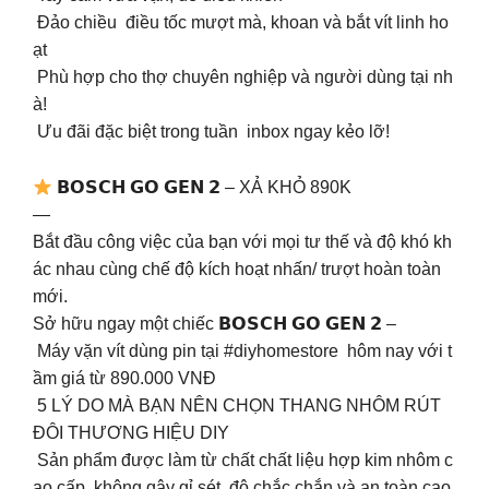
Đảo chiều điều tốc mượt mà, khoan và bắt vít linh ho
ạt
Phù hợp cho thợ chuyên nghiệp và người dùng tại nh
à!
Ưu đãi đặc biệt trong tuần inbox ngay kẻo lỡ!
𝗕𝗢𝗦𝗖𝗛 𝗚𝗢 𝗚𝗘𝗡 𝟮 – XẢ KHỎ 890K
—
Bắt đầu công việc của bạn với mọi tư thế và độ khó kh
ác nhau cùng chế độ kích hoạt nhấn/ trượt hoàn toàn
mới.
Sở hữu ngay một chiếc 𝗕𝗢𝗦𝗖𝗛 𝗚𝗢 𝗚𝗘𝗡 𝟮 –
Máy vặn vít dùng pin tại #diyhomestore hôm nay với t
ầm giá từ 890.000 VNĐ
5 LÝ DO MÀ BẠN NÊN CHỌN THANG NHÔM RÚT
ĐÔI THƯƠNG HIỆU DIY
️ Sản phẩm được làm từ chất chất liệu hợp kim nhôm c
ao cấp, không gây gỉ sét, độ chắc chắn và an toàn cao.