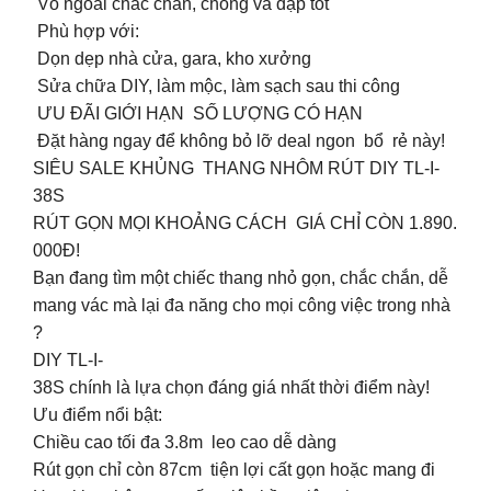
Vỏ ngoài chắc chắn, chống va đập tốt
Phù hợp với:
Dọn dẹp nhà cửa, gara, kho xưởng
Sửa chữa DIY, làm mộc, làm sạch sau thi công
ƯU ĐÃI GIỚI HẠN SỐ LƯỢNG CÓ HẠN
Đặt hàng ngay để không bỏ lỡ deal ngon bổ rẻ này!
SIÊU SALE KHỦNG THANG NHÔM RÚT DIY TL-I-
38S
RÚT GỌN MỌI KHOẢNG CÁCH GIÁ CHỈ CÒN 1.890.
000Đ!
Bạn đang tìm một chiếc thang nhỏ gọn, chắc chắn, dễ
mang vác mà lại đa năng cho mọi công việc trong nhà
?
DIY TL-I-
38S chính là lựa chọn đáng giá nhất thời điểm này!
Ưu điểm nổi bật:
Chiều cao tối đa 3.8m leo cao dễ dàng
Rút gọn chỉ còn 87cm tiện lợi cất gọn hoặc mang đi