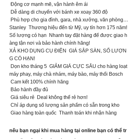
️ Động cơ mạnh mẽ, vận hành êm ái
️ Dễ dàng di chuyển với bánh xe xoay 360 độ
️ Phù hợp cho gia đình, gara, nhà xưởng, văn phòng…
Stanley Thương hiệu đến từ Mỹ, uy tín hơn 175 năm!
Số lượng có hạn Nhanh tay đặt hàng để được giao h
àng tận nơi và bảo hành chính hãng!
️XẢ KHO DỤNG CỤ ĐIỆN GIÁ SẬP SÀN, SỐ LƯỢN
G CÓ HẠN!
Dọn kho tháng 5 GIẢM GIÁ CỰC SÂU cho hàng loạt
máy phay, máy chà nhám, máy bào, máy thổi Bosch
Cam kết 100% chính hãng
Bảo hành đầy đủ
Giá siêu rẻ Deal không thể rẻ hơn!
Chỉ áp dụng số lượng sản phẩm có sẵn trong kho
Giao hàng toàn quốc Thanh toán khi nhận hàng
nếu bạn ngại khi mua hàng tại online bạn có thể tr