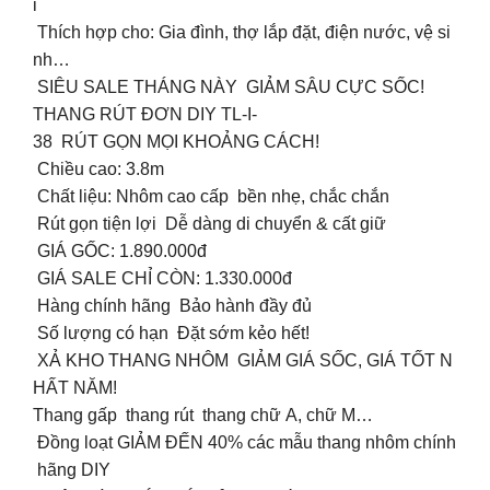
i
Thích hợp cho: Gia đình, thợ lắp đặt, điện nước, vệ si
nh…
SIÊU SALE THÁNG NÀY GIẢM SÂU CỰC SỐC!
THANG RÚT ĐƠN DIY TL-I-
38 RÚT GỌN MỌI KHOẢNG CÁCH! ️
Chiều cao: 3.8m
Chất liệu: Nhôm cao cấp bền nhẹ, chắc chắn
Rút gọn tiện lợi Dễ dàng di chuyển & cất giữ
GIÁ GỐC: 1.890.000đ
GIÁ SALE CHỈ CÒN: 1.330.000đ
Hàng chính hãng Bảo hành đầy đủ
Số lượng có hạn Đặt sớm kẻo hết!
️ XẢ KHO THANG NHÔM GIẢM GIÁ SỐC, GIÁ TỐT N
HẤT NĂM!
Thang gấp thang rút thang chữ A, chữ M…
Đồng loạt GIẢM ĐẾN 40% các mẫu thang nhôm chính
hãng DIY