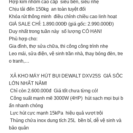
Hợp kim nhôm cao cấp siêu bền, siêu nhẹ
Chịu tải đến 150kg an toàn tuyệt đối
Khóa rút thông minh điều chỉnh chiều cao linh hoạt
GIÁ SALE CHỈ: 1.890.000Đ (giá gốc: 2.990.000Đ)
Duy nhất trong tuần này số lượng CÓ HẠN!
Phù hợp cho:
Gia đình, thợ sửa chữa, thi công công trình nhẹ
Leo mái, sửa điện, vệ sinh trần nhà, thay bóng đèn, tre
o tranh,…
XẢ KHO MÁY HÚT BỤI DEWALT DXV25S GIÁ SỐC
LỚN NHẤT NĂM!
Chỉ còn 2.600.000đ Giá tốt chưa từng có!
Công suất mạnh mẽ 3000W (4HP) hút sạch mọi bụi b
ẩn nhanh chóng
Lực hút cực mạnh 15kPa hiệu quả vượt trội
Thùng chứa inox dung tích 25L bền bỉ, dễ vệ sinh và
bảo quản