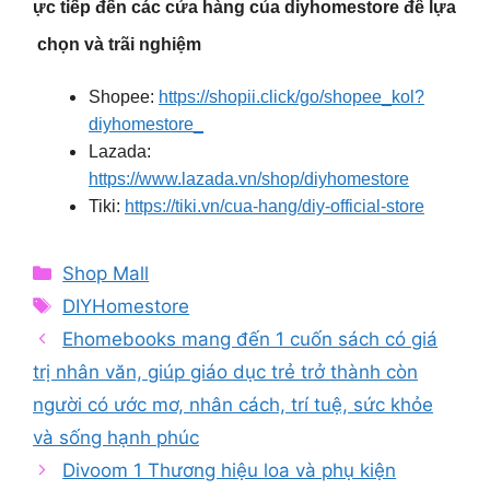
ực tiếp đến các cửa hàng của diyhomestore để lựa
chọn và trãi nghiệm
Shopee:
https://shopii.click/go/shopee_kol?
diyhomestore_
Lazada:
https://www.lazada.vn/shop/diyhomestore
Tiki:
https://tiki.vn/cua-hang/diy-official-store
Categories
Shop Mall
Tags
DIYHomestore
Ehomebooks mang đến 1 cuốn sách có giá
trị nhân văn, giúp giáo dục trẻ trở thành còn
người có ước mơ, nhân cách, trí tuệ, sức khỏe
và sống hạnh phúc
Divoom 1 Thương hiệu loa và phụ kiện