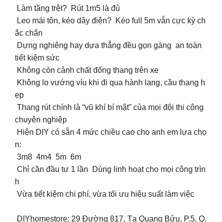
Làm tầng trệt? Rút 1m5 là đủ
Leo mái tôn, kéo dây điện? Kéo full 5m vẫn cực kỳ ch
ắc chắn
Dựng nghiêng hay dựa thẳng đều gọn gàng an toàn
tiết kiệm sức
Không còn cảnh chất đống thang trên xe
Không lo vướng víu khi đi qua hành lang, cầu thang h
ẹp
Thang rút chính là “vũ khí bí mật” của mọi đội thi công
chuyên nghiệp
Hiện DIY có sẵn 4 mức chiều cao cho anh em lựa chọ
n:
3m8 4m4 5m 6m
Chỉ cần đầu tư 1 lần Dùng linh hoạt cho mọi công trìn
h
Vừa tiết kiệm chi phí, vừa tối ưu hiệu suất làm việc
DIYhomestore: 29 Đường 817, Tạ Quang Bửu, P.5, Q.