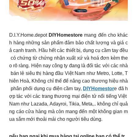
D.I.Y.Home.depot
DIYHomestore
mang đến cho khác
h hàng những sản phẩm đảm bảo chất lượng và giá c
ả cạnh tranh. Hầu hết các thiết bị, dụng cụ cầm tay đều
có chứng từ chứng nhận xuất xứ và hoá đơn kèm the
o rõ ràng. Hiện nay công ty đang là đối tác với các nhà
bán lẻ siêu thị hàng đầu Việt Nam như Metro, Lotte, T
hiên Hoà, Không chỉ thế để nâng cao thương hiệu nhà
phân phối dụng cụ điện cầm tay,
DIYHomestor
e đã h
ợp tác với các trang thương mại điện tử nổi tiếng Việt
Nam như Lazada, Adayroi, Tikia, Meta,.. không chỉ quả
ng cáo cửa hàng mà còn mang đến một không gian m
ua sắm mới thoải mái cho người tiêu dùng.
nếu bạn ngại khi mua hàng tại online bạn có thể tr