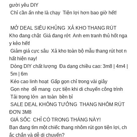
gười yêu DIY
️ Chỉ cần ấn nhẹ là chạy Tiện lợi hơn bao giờ hết!
MỞ DEAL SIÊU KHỦNG XẢ KHO THANG RÚT
Kho đang chật Giá đang rớt Anh em tranh thủ hốt nga
y kẻo hết!
Giảm giá cực sâu Xả kho toàn bộ mẫu thang rút hot n
hất hiện nay!
Dòng DIY chất lượng Đa dạng chiều cao: 3m8 | 4m4 |
5m | 6m
Kéo cao linh hoạt Gấp gọn chỉ trong vài giây
Gọn nhẹ dễ mang cực tiện khi di chuyển công trình
Tải trọng lớn an toàn bền bỉ
SALE DEAL KHÔNG TƯỞNG THANG NHÔM RÚT
ĐƠN 3M8
GIÁ SỐC CHỈ CÓ TRONG THÁNG NÀY!
Bạn đang tìm một chiếc thang nhôm rút gọn tiện lợi, ch
ắc chắn và dễ di chuyển?