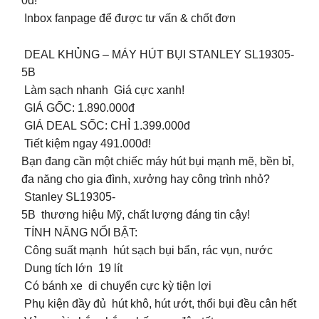
0đ!
Inbox fanpage để được tư vấn & chốt đơn
DEAL KHỦNG – MÁY HÚT BỤI STANLEY SL19305-
5B
Làm sạch nhanh Giá cực xanh!
GIÁ GỐC: 1.890.000đ
GIÁ DEAL SỐC: CHỈ 1.399.000đ
️ Tiết kiệm ngay 491.000đ!
Bạn đang cần một chiếc máy hút bụi mạnh mẽ, bền bỉ,
đa năng cho gia đình, xưởng hay công trình nhỏ?
Stanley SL19305-
5B thương hiệu Mỹ, chất lượng đáng tin cậy!
TÍNH NĂNG NỔI BẬT:
Công suất mạnh hút sạch bụi bẩn, rác vụn, nước
Dung tích lớn 19 lít
Có bánh xe di chuyển cực kỳ tiện lợi
Phụ kiện đầy đủ hút khô, hút ướt, thổi bụi đều cân hết