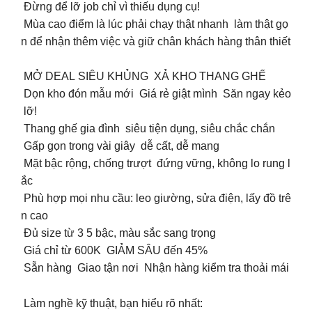
Đừng để lỡ job chỉ vì thiếu dụng cụ!
Mùa cao điểm là lúc phải chạy thật nhanh làm thật gọ
n để nhận thêm việc và giữ chân khách hàng thân thiết
MỞ DEAL SIÊU KHỦNG XẢ KHO THANG GHẾ
Dọn kho đón mẫu mới Giá rẻ giật mình Săn ngay kẻo
lỡ!
Thang ghế gia đình siêu tiện dụng, siêu chắc chắn
Gấp gọn trong vài giây dễ cất, dễ mang
Mặt bậc rộng, chống trượt đứng vững, không lo rung l
ắc
Phù hợp mọi nhu cầu: leo giường, sửa điện, lấy đồ trê
n cao
Đủ size từ 3 5 bậc, màu sắc sang trọng
Giá chỉ từ 600K GIẢM SÂU đến 45%
Sẵn hàng Giao tận nơi Nhận hàng kiểm tra thoải mái
Làm nghề kỹ thuật, bạn hiểu rõ nhất: