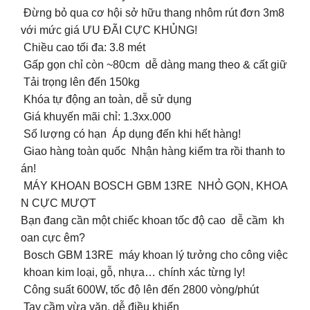
Đừng bỏ qua cơ hội sở hữu thang nhôm rút đơn 3m8
với mức giá ƯU ĐÃI CỰC KHỦNG!
Chiều cao tối đa: 3.8 mét
Gấp gọn chỉ còn ~80cm dễ dàng mang theo & cất giữ
Tải trọng lên đến 150kg
Khóa tự động an toàn, dễ sử dụng
Giá khuyến mãi chỉ: 1.3xx.000
Số lượng có hạn Áp dụng đến khi hết hàng!
Giao hàng toàn quốc Nhận hàng kiểm tra rồi thanh to
án!
MÁY KHOAN BOSCH GBM 13RE NHỎ GỌN, KHOA
N CỰC MƯỢT
Bạn đang cần một chiếc khoan tốc độ cao dễ cầm kh
oan cực êm?
Bosch GBM 13RE máy khoan lý tưởng cho công việc
khoan kim loại, gỗ, nhựa… chính xác từng ly!
Công suất 600W, tốc độ lên đến 2800 vòng/phút
Tay cầm vừa vặn, dễ điều khiển