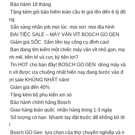
Bảo hành 18 tháng
Tặng kèm gói bảo hiểm toàn cầu trị giá lên đến 6 tỷ đồ
ng
Sẵn sàng nhận job mọi lúc mọi nơi mọi địa hình
ĐẠI TIỆC SALE – MÁY VẶN VÍT BOSCH GO GEN
Giảm giá SỐC Sắm liền tay công cụ đỉnh cao!
Bạn đang tìm kiếm một chiếc máy vặn vít nhỏ gọn, mạ
nh mẽ, bền bỉ và cực kỳ tiện lợi?
Tin HOT cho bạn đây! BOSCH GO GEN dòng máy vặ
n vít được ưa chuộng nhất hiện nay đang bước vào đ
ợt sale KHỦNG NHẤT năm!
Giảm giá đến 40%
Tặng kèm bộ phụ kiện xịn sò
Bảo hành chính hãng Bosch
Giao hàng toàn quốc nhận hàng trong 1-3 ngày
Số lượng có hạn Nhanh tay đặt trước để không bỏ lỡ
!
Bosch GO Gen lựa chọn của thợ chuyên nghiệp và n