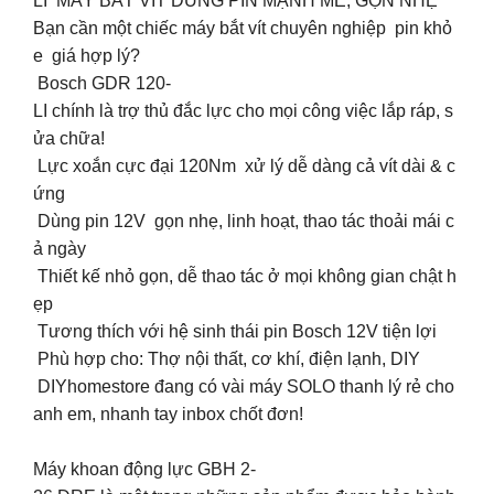
LI MÁY BẮT VÍT DÙNG PIN MẠNH MẼ, GỌN NHẸ
Bạn cần một chiếc máy bắt vít chuyên nghiệp pin khỏ
e giá hợp lý?
Bosch GDR 120-
LI chính là trợ thủ đắc lực cho mọi công việc lắp ráp, s
ửa chữa!
️ Lực xoắn cực đại 120Nm xử lý dễ dàng cả vít dài & c
ứng
Dùng pin 12V gọn nhẹ, linh hoạt, thao tác thoải mái c
ả ngày
Thiết kế nhỏ gọn, dễ thao tác ở mọi không gian chật h
ẹp
Tương thích với hệ sinh thái pin Bosch 12V tiện lợi
Phù hợp cho: Thợ nội thất, cơ khí, điện lạnh, DIY
DIYhomestore đang có vài máy SOLO thanh lý rẻ cho
anh em, nhanh tay inbox chốt đơn!
Máy khoan động lực GBH 2-