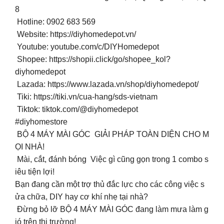
8
Hotline: 0902 683 569
Website: https://diyhomedepot.vn/
️ Youtube: youtube.com/c/DIYHomedepot
Shopee: https://shopii.click/go/shopee_kol?
diyhomedepot
Lazada: https://www.lazada.vn/shop/diyhomedepot/
Tiki: https://tiki.vn/cua-hang/sds-vietnam
Tiktok: tiktok.com/@diyhomedepot
#diyhomestore
BỘ 4 MÁY MÀI GÓC GIẢI PHÁP TOÀN DIỆN CHO M
ỌI NHÀ!
Mài, cắt, đánh bóng Việc gì cũng gọn trong 1 combo s
iêu tiện lợi!
Bạn đang cần một trợ thủ đắc lực cho các công việc s
ửa chữa, DIY hay cơ khí nhẹ tại nhà?
Đừng bỏ lỡ BỘ 4 MÁY MÀI GÓC đang làm mưa làm g
ió trên thị trường!