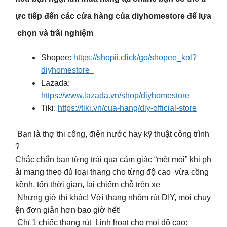
ực tiếp đến các cửa hàng của diyhomestore để lựa
chọn và trãi nghiệm
Shopee:
https://shopii.click/go/shopee_kol?
diyhomestore_
Lazada:
https://www.lazada.vn/shop/diyhomestore
Tiki:
https://tiki.vn/cua-hang/diy-official-store
Bạn là thợ thi công, điện nước hay kỹ thuật công trình
?
Chắc chắn bạn từng trải qua cảm giác “mệt mỏi” khi ph
ải mang theo đủ loại thang cho từng độ cao vừa cồng
kềnh, tốn thời gian, lại chiếm chỗ trên xe
Nhưng giờ thì khác! Với thang nhôm rút DIY, mọi chuy
ện đơn giản hơn bao giờ hết!
Chỉ 1 chiếc thang rút Linh hoạt cho mọi độ cao: