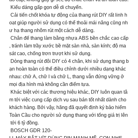
Kiểu dáng gấp gọn dễ di chuyển.
️ Cải tiến chốt khóa tự động của thang rút DIY rất linh h
oạt giúp người sử dụng có thể thoải mái nâng cũng nh
ư hạ thang nhôm rút một cách dễ dàng.
️ Chân đế thang làm bằng nhựa ABS bền chắc cao cấp
, tránh làm trầy xước bề mặt sàn nhà, sàn kính; độ ma
sát cao, chống trơn trượt khi sử dụng.
️ Dòng thang rút đôi DIY có 4 chân, khi sử dụng thang b
ạn hoàn toàn có thể điều chỉnh dưới nhiều dạng khác
nhau: chữ A, chữ I và chữ L, thang vẫn đứng vững ở
mọi địa hình mà không cần điểm tựa.
Khác biệt với các thương hiệu khác, DIY luôn quan tâ
m tới việc cung cấp dịch vụ sau bán tốt nhất dành cho
khách hàng. Bởi vậy, hãng đã quyết định ký bảo hiểm
Toàn Cầu cho người sử dụng thang với tổng giá trị lên
tới 6 tỷ đồng.
BOSCH GDR 120-