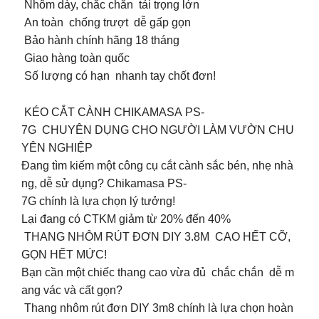
Nhôm dày, chắc chắn tải trọng lớn
An toàn chống trượt dễ gấp gọn
Bảo hành chính hãng 18 tháng
Giao hàng toàn quốc
Số lượng có hạn nhanh tay chốt đơn!
️ KÉO CẮT CÀNH CHIKAMASA PS-
7G CHUYÊN DỤNG CHO NGƯỜI LÀM VƯỜN CHU
YÊN NGHIỆP
Đang tìm kiếm một công cụ cắt cành sắc bén, nhẹ nhà
ng, dễ sử dụng? Chikamasa PS-
7G chính là lựa chọn lý tưởng!
Lại đang có CTKM giảm từ 20% đến 40%
THANG NHÔM RÚT ĐƠN DIY 3.8M CAO HẾT CỠ,
GỌN HẾT MỨC!
Bạn cần một chiếc thang cao vừa đủ chắc chắn dễ m
ang vác và cất gọn?
Thang nhôm rút đơn DIY 3m8 chính là lựa chọn hoàn