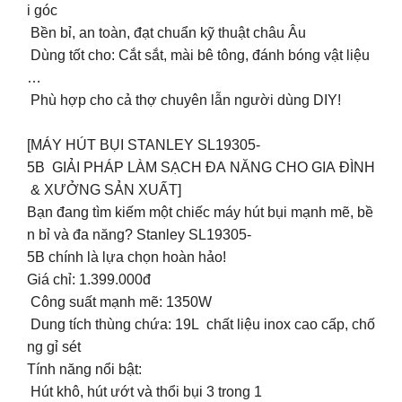
i góc
️ Bền bỉ, an toàn, đạt chuẩn kỹ thuật châu Âu
Dùng tốt cho: Cắt sắt, mài bê tông, đánh bóng vật liệu
…
Phù hợp cho cả thợ chuyên lẫn người dùng DIY!
[MÁY HÚT BỤI STANLEY SL19305-
5B GIẢI PHÁP LÀM SẠCH ĐA NĂNG CHO GIA ĐÌNH
& XƯỞNG SẢN XUẤT]
Bạn đang tìm kiếm một chiếc máy hút bụi mạnh mẽ, bề
n bỉ và đa năng? Stanley SL19305-
5B chính là lựa chọn hoàn hảo!
️Giá chỉ: 1.399.000đ
Công suất mạnh mẽ: 1350W
Dung tích thùng chứa: 19L chất liệu inox cao cấp, chố
ng gỉ sét
Tính năng nổi bật:
️ Hút khô, hút ướt và thổi bụi 3 trong 1