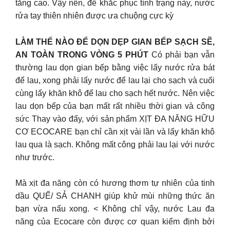
tăng cao. Vậy nên, để khắc phục tình trạng này, nước
rửa tay thiên nhiên được ưa chuộng cực kỳ
LÀM THẾ NÀO ĐỂ DỌN DẸP GIAN BẾP SẠCH SẼ,
AN TOÀN TRONG VÒNG 5 PHÚT
Có phải bạn vẫn
thường lau dọn gian bếp bằng việc lấy nước rửa bát
để lau, xong phải lấy nước để lau lại cho sạch và cuối
cùng lấy khăn khô để lau cho sạch hết nước. Nên việc
lau dọn bếp của bạn mất rất nhiều thời gian và công
sức Thay vào đấy, với sản phẩm XỊT ĐA NĂNG HỮU
CƠ ECOCARE bạn chỉ cần xịt vài lần và lấy khăn khô
lau qua là sạch. Không mất công phải lau lại với nước
như trước.
Mà xịt đa năng còn có hương thơm tự nhiên của tinh
dầu QUẾ/ SẢ CHANH giúp khử mùi những thức ăn
bạn vừa nấu xong. < Không chỉ vậy, nước Lau đa
năng của Ecocare còn được cơ quan kiểm định bởi