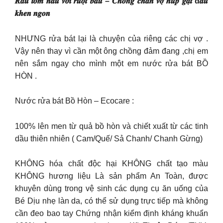
𝑹𝒂̂𝒖 𝒕𝒐̂𝒎 𝒏𝒂̂́𝒖 𝒗𝒐̛́𝒊 𝒓𝒖𝒐̣̂𝒕 𝒃𝒂̂̀𝒖 – 𝑪𝒉𝒐̂̀𝒏𝒈 𝒄𝒉𝒂𝒏 𝒗𝒐̛̣ 𝒉𝒖́𝒑 𝒈𝒂̣̂𝒕 đ𝒂̂̀𝒖
𝒌𝒉𝒆𝒏 𝒏𝒈𝒐𝒏
NHƯNG rửa bát lại là chuyện của riêng các chị vợ .
Vậy nên thay vì cần một ông chồng đảm đang ,chị em
nên sắm ngay cho mình một em nước rửa bát BỒ
HÒN .
Nước rửa bát Bồ Hòn – Ecocare :
100% lên men từ quả bồ hòn và chiết xuất từ các tinh
dầu thiên nhiên ( Cam/Quế/ Sả Chanh/ Chanh Gừng)
KHÔNG hóa chất độc hại KHÔNG chất tạo màu
KHÔNG hương liệu Là sản phẩm An Toàn, được
khuyên dùng trong vệ sinh các dụng cụ ăn uống của
Bé Dịu nhẹ làn da, có thể sử dụng trực tiếp mà không
cần đeo bao tay Chứng nhận kiểm định kháng khuẩn