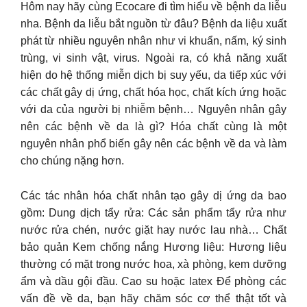
Hôm nay hãy cùng Ecocare đi tìm hiểu về bệnh da liễu
nha. Bệnh da liễu bắt nguồn từ đâu? Bệnh da liệu xuất
phát từ nhiều nguyên nhân như vi khuẩn, nấm, ký sinh
trùng, vi sinh vật, virus. Ngoài ra, có khả năng xuất
hiện do hệ thống miễn dịch bị suy yếu, da tiếp xúc với
các chất gây dị ứng, chất hóa học, chất kích ứng hoặc
với da của người bị nhiễm bệnh… Nguyên nhân gây
nên các bệnh về da là gì? Hóa chất cùng là một
nguyên nhân phổ biến gây nên các bệnh về da và làm
cho chúng nặng hơn.
Các tác nhân hóa chất nhân tạo gây dị ứng da bao
gồm: Dung dịch tẩy rửa: Các sản phẩm tẩy rửa như
nước rửa chén, nước giặt hay nước lau nhà… Chất
bảo quản Kem chống nắng Hương liệu: Hương liệu
thường có mặt trong nước hoa, xà phòng, kem dưỡng
ẩm và dầu gội đầu. Cao su hoặc latex Để phòng các
vấn đề về da, bạn hãy chăm sóc cơ thể thật tốt và