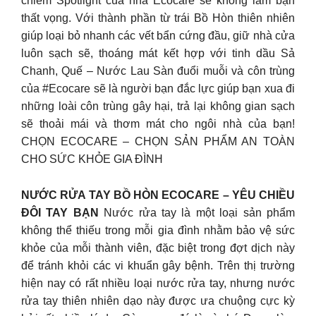
chiếm Spotlight của nhà Ecocare sẽ không làm bạn
thất vọng. Với thành phần từ trái Bồ Hòn thiên nhiên
giúp loại bỏ nhanh các vết bẩn cứng đầu, giữ nhà cửa
luôn sạch sẽ, thoáng mát kết hợp với tinh dầu Sả
Chanh, Quế – Nước Lau Sàn đuổi muỗi và côn trùng
của #Ecocare sẽ là người bạn đắc lực giúp bạn xua đi
những loài côn trùng gây hại, trả lại không gian sạch
sẽ thoải mái và thơm mát cho ngôi nhà của bạn!
CHỌN ECOCARE – CHỌN SẢN PHẨM AN TOÀN
CHO SỨC KHỎE GIA ĐÌNH
NƯỚC RỬA TAY BỒ HÒN ECOCARE – YÊU CHIỀU
ĐÔI TAY BẠN
Nước rửa tay là một loại sản phẩm
không thể thiếu trong mỗi gia đình nhằm bảo vệ sức
khỏe của mỗi thành viên, đặc biệt trong đợt dịch này
để tránh khỏi các vi khuẩn gây bệnh. Trên thị trường
hiện nay có rất nhiều loại nước rửa tay, nhưng nước
rửa tay thiên nhiên dạo này được ưa chuộng cực kỳ