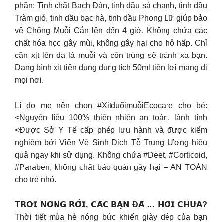
phần: Tinh chất Bạch Đàn, tinh dầu sả chanh, tinh dầu
Tràm gió, tinh dầu bạc hà, tinh dầu Phong Lữ giúp bảo
vệ Chống Muỗi Cắn lên đến 4 giờ. Không chứa các
chất hóa học gây mùi, không gây hại cho hô hấp. Chỉ
cần xịt lên da là muỗi và côn trùng sẽ tránh xa bạn.
Dạng bình xịt tiện dụng dung tích 50ml tiện lợi mang đi
mọi nơi.
Lí do mẹ nên chọn #XịtđuổimuỗiEcocare cho bé:
<Nguyên liệu 100% thiên nhiên an toàn, lành tính
<Được Sở Y Tế cấp phép lưu hành và được kiểm
nghiệm bởi Viện Vệ Sinh Dịch Tễ Trung Ương hiệu
quả ngay khi sử dụng. Không chứa #Deet, #Corticoid,
#Paraben, không chất bảo quản gây hại – AN TOÀN
cho trẻ nhỏ.
𝗧𝗥𝗢̛̀𝗜 𝗡𝗢́𝗡𝗚 𝗥𝗢̂̀𝗜, 𝗖𝗔́𝗖 𝗕𝗔̣𝗡 Đ𝗔̃ … 𝗛𝗢̂𝗜 𝗖𝗛𝗨̛𝗔?
Thời tiết mùa hè nóng bức khiến giày dép của bạn