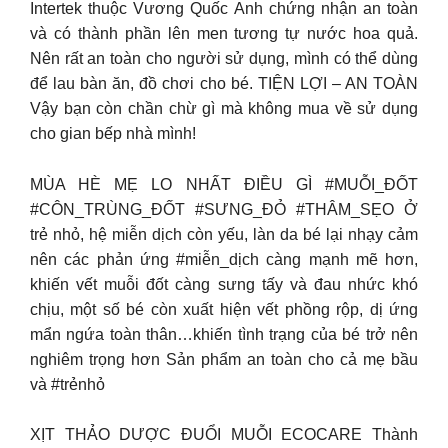
Intertek thuộc Vương Quốc Anh chứng nhận an toàn
và có thành phần lên men tương tự nước hoa quả.
Nên rất an toàn cho người sử dụng, mình có thể dùng
để lau bàn ăn, đồ chơi cho bé. TIỆN LỢI – AN TOÀN
Vậy bạn còn chần chừ gì mà không mua về sử dụng
cho gian bếp nhà mình!
MÙA HÈ MẸ LO NHẤT ĐIỀU GÌ #MUỖI_ĐỐT
#CÔN_TRÙNG_ĐỐT #SƯNG_ĐỎ #THÂM_SẸO Ở
trẻ nhỏ, hệ miễn dịch còn yếu, làn da bé lại nhạy cảm
nên các phản ứng #miễn_dịch càng mạnh mẽ hơn,
khiến vết muỗi đốt càng sưng tấy và đau nhức khó
chịu, một số bé còn xuất hiện vết phồng rộp, dị ứng
mẩn ngứa toàn thân…khiến tình trạng của bé trở nên
nghiêm trọng hơn Sản phẩm an toàn cho cả mẹ bầu
và #trẻnhỏ
XỊT THẢO DƯỢC ĐUỔI MUỖI ECOCARE Thành