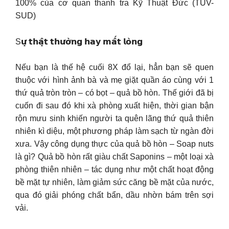
100% của cơ quan thanh tra Kỹ Thuật Đức (TUV-
SUD)
S𝘂̛̣ 𝘁𝗵𝗮̣̂𝘁 𝘁𝗵𝘂̛𝗼̛̀𝗻𝗴 𝗵𝗮𝘆 𝗺𝗮̂́𝘁 𝗹𝗼̀𝗻𝗴
Nếu bạn là thế hệ cuối 8X đổ lại, hẳn bạn sẽ quen
thuộc với hình ảnh bà và mẹ giặt quần áo cùng với 1
thứ quả tròn tròn – có bọt – quả bồ hòn. Thế giới đã bị
cuốn đi sau đó khi xà phòng xuất hiện, thời gian bận
rộn mưu sinh khiến người ta quên lãng thứ quả thiên
nhiên kì diệu, một phương pháp làm sạch từ ngàn đời
xưa. Vậy công dụng thực của quả bồ hòn – Soap nuts
là gì? Quả bồ hòn rất giàu chất Saponins – một loại xà
phòng thiên nhiên – tác dụng như một chất hoạt động
bề mặt tự nhiên, làm giảm sức căng bề mặt của nước,
qua đó giải phóng chất bẩn, dầu nhờn bám trên sợi
vải.