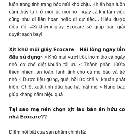
luôn trong tình trạng bốc mùi khó chịu. Khiến bạn luôn
cảm thấy tự ti ở mọi lúc mọi nơi ngay cả khi làm việc
cũng như đi liên hoan hoặc đi dự tiệc… Hiểu được
điều đó, #Xịtkhửmùigiày Ecocare sẽ giúp bạn giải
quyết sạch bay!
𝗫𝗶̣𝘁 𝗸𝗵𝘂̛̉ 𝗺𝘂̀𝗶 𝗴𝗶𝗮̀𝘆 𝗘𝗰𝗼𝗰𝗮𝗿𝗲 – 𝗛𝗮̀𝗶 𝗹𝗼̀𝗻𝗴 𝗻𝗴𝗮𝘆 𝗹𝗮̂̀𝗻
đ𝗮̂̀𝘂 𝘀𝘂̛̉ 𝗱𝘂̣𝗻𝗴~
< Khử mùi vượt trội, thơm tho cả ngày
nhờ cơ chế diệt khuẩn tối ưu < Thành phần 100%
thiên nhiên, an toàn, lành tính cho cả mẹ bầu và trẻ
nhỏ < Dược liệu gừng, quế, hồi ức chế vi khuẩn phát
triển. Chiết xuất tinh dầu bạc hà mát mẻ < Nano bạc
giúp kháng nấm hiệu quả
𝗧𝗮̣𝗶 𝘀𝗮𝗼 𝗺𝗲̣ 𝗻𝗲̂𝗻 𝗰𝗵𝗼̣𝗻 𝘅𝗶̣𝘁 𝗹𝗮𝘂 𝗯𝗮̀𝗻 𝗮̆𝗻 𝗵𝘂̛̃𝘂 𝗰𝗼̛
𝗻𝗵𝗮̀ 𝗘𝗰𝗼𝗰𝗮𝗿𝗲??
Điểm nổi bật của sản phẩm chính là: