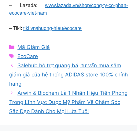
– Lazada:
www.lazada.vn/shop/cong-ty-co-phan-
ecocare-viet-nam
– Tiki:
tiki.vn/thuong-hieu/ecocare
Categories
Mã Giảm Giá
Tags
EcoCare
Salehub hỗ trợ quảng bá, tư vấn mua sắm
giảm giá của hệ thống ADIDAS store 100% chính
hãng
Arwin & Biochem Là 1 Nhãn Hiệu Tiên Phong
Trong Lĩnh Vực Dược Mỹ Phẩm Về Chăm Sóc
Sắc Đẹp Dành Cho Mọi Lứa Tuổi