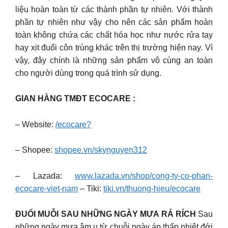
liệu hoàn toàn từ các thành phần tự nhiên.
Với thành
phần tự nhiên như vậy cho nên các sản phẩm hoàn
toàn không chứa các chất hóa học như nước rửa tay
hay xịt đuổi côn trùng khác trên thị trường hiện nay. Vì
vậy, đây chính là những sản phẩm vô cùng an toàn
cho người dùng trong quá trình sử dụng.
GIAN HÀNG TMĐT ECOCARE :
– Website:
/ecocare?
– Shopee:
shopee.vn/skynguyen312
– Lazada:
www.lazada.vn/shop/cong-ty-co-phan-
ecocare-viet-nam
– Tiki:
tiki.vn/thuong-hieu/ecocare
ĐUỔI MUỖI SAU NHỮNG NGÀY MƯA RẢ RÍCH
Sau
những ngày mưa âm u từ chuỗi ngày áp thấp nhiệt đới