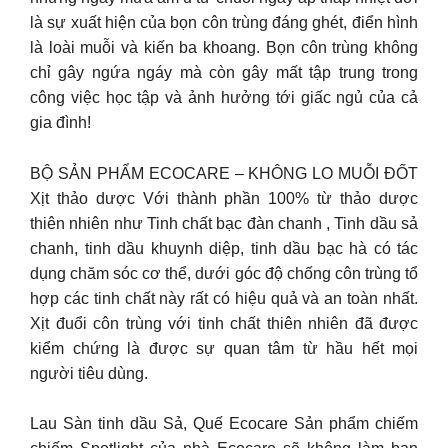
là sự xuất hiện của bọn côn trùng đáng ghét, điển hình
là loài muỗi và kiến ba khoang. Bọn côn trùng không
chỉ gây ngứa ngáy mà còn gây mất tập trung trong
công việc học tập và ảnh hưởng tới giấc ngủ của cả
gia đình!
BỘ SẢN PHẨM ECOCARE – KHÔNG LO MUỖI ĐỐT
Xịt thảo dược Với thành phần 100% từ thảo dược
thiên nhiên như Tinh chất bạc đàn chanh , Tinh dầu sả
chanh, tinh dầu khuynh diệp, tinh dầu bạc hà có tác
dụng chăm sóc cơ thể, dưới góc độ chống côn trùng tổ
hợp các tinh chất này rất có hiệu quả và an toàn nhất.
Xịt đuổi côn trùng với tinh chất thiên nhiên đã được
kiểm chứng là được sự quan tâm từ hầu hết mọi
người tiêu dùng.
Lau Sàn tinh dầu Sả, Quế Ecocare Sản phẩm chiếm