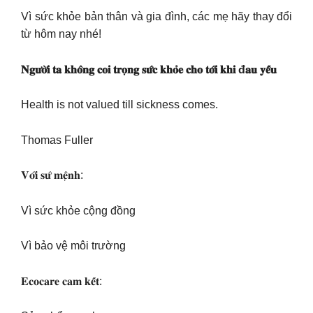
Vì sức khỏe bản thân và gia đình, các mẹ hãy thay đổi
từ hôm nay nhé!
𝐍𝐠𝐮̛𝐨̛̀𝐢 𝐭𝐚 𝐤𝐡𝐨̂𝐧𝐠 𝐜𝐨𝐢 𝐭𝐫𝐨̣𝐧𝐠 𝐬𝐮̛́𝐜 𝐤𝐡𝐨̉𝐞 𝐜𝐡𝐨 𝐭𝐨̛́𝐢 𝐤𝐡𝐢 đ𝐚𝐮 𝐲𝐞̂́𝐮
Health is not valued till sickness comes.
Thomas Fuller
𝐕𝐨̛́𝐢 𝐬𝐮̛́ 𝐦𝐞̣̂𝐧𝐡:
Vì sức khỏe cộng đồng
Vì bảo vệ môi trường
𝐄𝐜𝐨𝐜𝐚𝐫𝐞 𝐜𝐚𝐦 𝐤𝐞̂́𝐭: