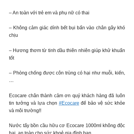
– An toàn với trẻ em và phụ nữ có thai
– Không cảm giác dính bết bụi bẩn vào chân gây khó
chịu
– Hương thơm từ tinh dầu thiên nhiên giúp khử khuẩn
tốt
– Phòng chống được côn trùng có hại như muỗi, kiến,
…
Ecocare chân thành cảm ơn quý khách hàng đã luôn
tin tưởng và lựa chọn
#Ecocare
để bảo vệ sức khỏe
và môi trường!!
Nước tẩy bồn cầu hữu cơ Ecocare 1000ml không độc
hại, an toàn cho sức khoẻ gia đình bạn