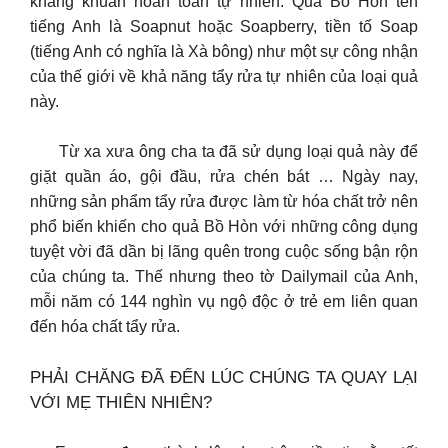
kháng khuẩn hoàn toàn tự nhiên. Quả Bồ Hòn tên
tiếng Anh là Soapnut hoặc Soapberry, tiền tố Soap
(tiếng Anh có nghĩa là Xà bông) như một sự công nhận
của thế giới về khả năng tẩy rửa tự nhiên của loại quả
này.
Từ xa xưa ông cha ta đã sử dụng loại quả này để
giặt quần áo, gội đầu, rửa chén bát … Ngày nay,
những sản phẩm tẩy rửa được làm từ hóa chất trở nên
phổ biến khiến cho quả Bồ Hòn với những công dụng
tuyệt vời đã dần bị lãng quên trong cuộc sống bận rộn
của chúng ta. Thế nhưng theo tờ Dailymail của Anh,
mỗi năm có 144 nghìn vụ ngộ độc ở trẻ em liên quan
đến hóa chất tẩy rửa.
PHẢI CHĂNG ĐÃ ĐẾN LÚC CHÚNG TA QUAY LẠI
VỚI MẸ THIÊN NHIÊN?