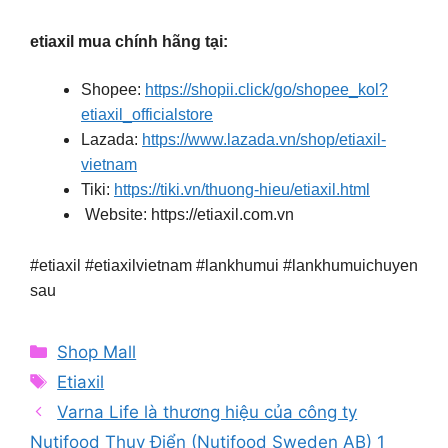
etiaxil mua chính hãng tại:
Shopee:
https://shopii.click/go/shopee_kol?
etiaxil_officialstore
Lazada:
https://www.lazada.vn/shop/etiaxil-
vietnam
Tiki:
https://tiki.vn/thuong-hieu/etiaxil.html
Website: https://etiaxil.com.vn️
#etiaxil #etiaxilvietnam #lankhumui #lankhumuichuyen
sau
Categories
Shop Mall
Tags
Etiaxil
Varna Life là thương hiệu của công ty
Nutifood Thụy Điển (Nutifood Sweden AB) 1