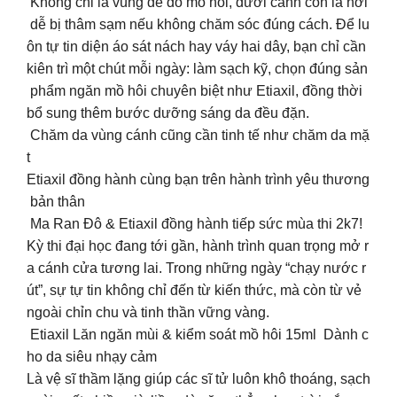
Không chỉ là vùng dễ đổ mồ hôi, dưới cánh còn là nơi
dễ bị thâm sạm nếu không chăm sóc đúng cách. Để lu
ôn tự tin diện áo sát nách hay váy hai dây, bạn chỉ cần
kiên trì một chút mỗi ngày: làm sạch kỹ, chọn đúng sản
phẩm ngăn mồ hôi chuyên biệt như Etiaxil, đồng thời
bổ sung thêm bước dưỡng sáng da đều đặn.
Chăm da vùng cánh cũng cần tinh tế như chăm da mặ
t
Etiaxil đồng hành cùng bạn trên hành trình yêu thương
bản thân
Ma Ran Đô & Etiaxil đồng hành tiếp sức mùa thi 2k7!
Kỳ thi đại học đang tới gần, hành trình quan trọng mở r
a cánh cửa tương lai. Trong những ngày “chạy nước r
út”, sự tự tin không chỉ đến từ kiến thức, mà còn từ vẻ
ngoài chỉn chu và tinh thần vững vàng.
Etiaxil Lăn ngăn mùi & kiểm soát mồ hôi 15ml Dành c
ho da siêu nhạy cảm
Là vệ sĩ thầm lặng giúp các sĩ tử luôn khô thoáng, sạch