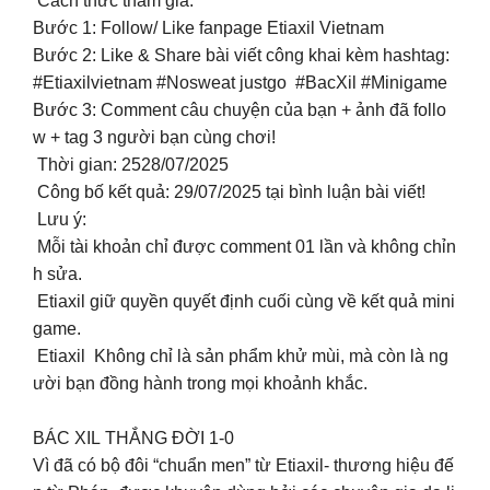
Cách thức tham gia:
Bước 1: Follow/ Like fanpage Etiaxil Vietnam
Bước 2: Like & Share bài viết công khai kèm hashtag:
#Etiaxilvietnam #Nosweat justgo #BacXil #Minigame
Bước 3: Comment câu chuyện của bạn + ảnh đã follo
w + tag 3 người bạn cùng chơi!
Thời gian: 2528/07/2025
Công bố kết quả: 29/07/2025 tại bình luận bài viết!
Lưu ý:
Mỗi tài khoản chỉ được comment 01 lần và không chỉn
h sửa.
Etiaxil giữ quyền quyết định cuối cùng về kết quả mini
game.
Etiaxil Không chỉ là sản phẩm khử mùi, mà còn là ng
ười bạn đồng hành trong mọi khoảnh khắc.
BÁC XIL THẮNG ĐỜI 1-0
Vì đã có bộ đôi “chuẩn men” từ Etiaxil- thương hiệu đế