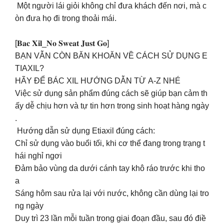
Một người lái giỏi không chỉ đưa khách đến nơi, mà c
òn đưa họ đi trong thoải mái.
[𝐁𝐚𝐜 𝐗𝐢𝐥_𝐍𝐨 𝐒𝐰𝐞𝐚𝐭 𝐉𝐮𝐬𝐭 𝐆𝐨]
BẠN VẪN CÒN BĂN KHOĂN VỀ CÁCH SỬ DỤNG E
TIAXIL?
HÃY ĐỂ BÁC XIL HƯỚNG DẪN TỪ A-Z NHÉ
Việc sử dụng sản phẩm đúng cách sẽ giúp bạn cảm th
ấy dễ chịu hơn và tự tin hơn trong sinh hoạt hàng ngày
.
Hướng dẫn sử dụng Etiaxil đúng cách:
Chỉ sử dụng vào buổi tối, khi cơ thể đang trong trạng t
hái nghỉ ngơi
Đảm bảo vùng da dưới cánh tay khô ráo trước khi tho
a
Sáng hôm sau rửa lại với nước, không cần dùng lại tro
ng ngày
Duy trì 23 lần mỗi tuần trong giai đoạn đầu, sau đó điề