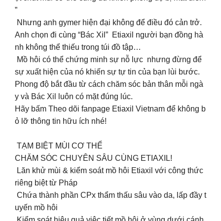
”
Nhưng anh gymer hiện đại không để điều đó cản trở.
Anh chọn đi cùng “Bác Xil” Etiaxil người bạn đồng hà
nh không thể thiếu trong túi đồ tập…
Mồ hôi có thể chứng minh sự nỗ lực nhưng đừng để
sự xuất hiện của nó khiến sự tự tin của bạn lùi bước.
Phong độ bắt đầu từ cách chăm sóc bản thân mỗi ngà
y và Bác Xil luôn có mặt đúng lúc.
Hãy bấm Theo dõi fanpage Etiaxil Vietnam để không b
ỏ lỡ thông tin hữu ích nhé!
TẠM BIỆT MÙI CƠ THỂ
CHĂM SÓC CHUYÊN SÂU CÙNG ETIAXIL!
Lăn khử mùi & kiểm soát mồ hôi Etiaxil với công thức
riêng biệt từ Pháp
Chứa thành phần CPx thẩm thấu sâu vào da, lấp đầy t
uyến mồ hôi
Kiểm soát hiệu quả việc tiết mồ hôi ở vùng dưới cánh