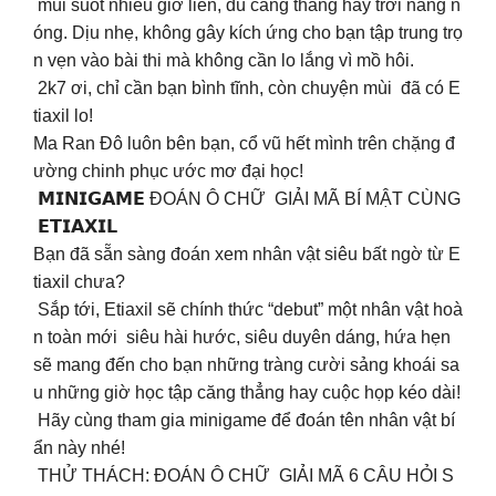
mùi suốt nhiều giờ liền, dù căng thẳng hay trời nắng n
óng. Dịu nhẹ, không gây kích ứng cho bạn tập trung trọ
n vẹn vào bài thi mà không cần lo lắng vì mồ hôi.
2k7 ơi, chỉ cần bạn bình tĩnh, còn chuyện mùi đã có E
tiaxil lo!
Ma Ran Đô luôn bên bạn, cổ vũ hết mình trên chặng đ
ường chinh phục ước mơ đại học!
𝗠𝗜𝗡𝗜𝗚𝗔𝗠𝗘 ĐOÁN Ô CHỮ GIẢI MÃ BÍ MẬT CÙNG
𝗘𝗧𝗜𝗔𝗫𝗜𝗟
Bạn đã sẵn sàng đoán xem nhân vật siêu bất ngờ từ E
tiaxil chưa?
Sắp tới, Etiaxil sẽ chính thức “debut” một nhân vật hoà
n toàn mới siêu hài hước, siêu duyên dáng, hứa hẹn
sẽ mang đến cho bạn những tràng cười sảng khoái sa
u những giờ học tập căng thẳng hay cuộc họp kéo dài!
Hãy cùng tham gia minigame để đoán tên nhân vật bí
ẩn này nhé!
THỬ THÁCH: ĐOÁN Ô CHỮ GIẢI MÃ 6 CÂU HỎI S