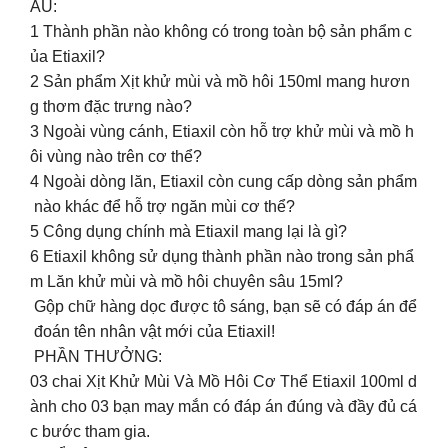
AU:
1️ Thành phần nào không có trong toàn bộ sản phẩm c
ủa Etiaxil?
2️ Sản phẩm Xịt khử mùi và mồ hôi 150ml mang hươn
g thơm đặc trưng nào?
3️ Ngoài vùng cánh, Etiaxil còn hỗ trợ khử mùi và mồ h
ôi vùng nào trên cơ thể?
4️ Ngoài dòng lăn, Etiaxil còn cung cấp dòng sản phẩm
nào khác để hỗ trợ ngăn mùi cơ thể?
5️ Công dụng chính mà Etiaxil mang lại là gì?
6️ Etiaxil không sử dụng thành phần nào trong sản phẩ
m Lăn khử mùi và mồ hôi chuyên sâu 15ml?
Gộp chữ hàng dọc được tô sáng, bạn sẽ có đáp án để
đoán tên nhân vật mới của Etiaxil!
PHẦN THƯỞNG:
03 chai Xịt Khử Mùi Và Mồ Hôi Cơ Thể Etiaxil 100ml d
ành cho 03 bạn may mắn có đáp án đúng và đầy đủ cá
c bước tham gia.