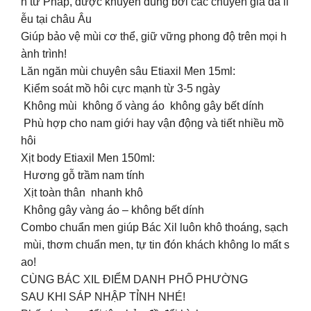
n từ Pháp, được khuyên dùng bởi các chuyên gia da li
ễu tại châu Âu
Giúp bảo vệ mùi cơ thể, giữ vững phong độ trên mọi h
ành trình!
Lăn ngăn mùi chuyên sâu Etiaxil Men 15ml:
Kiểm soát mồ hôi cực mạnh từ 3-5 ngày
Không mùi không ố vàng áo không gây bết dính
Phù hợp cho nam giới hay vận động và tiết nhiều mồ
hôi
Xịt body Etiaxil Men 150ml:
Hương gỗ trầm nam tính
Xịt toàn thân nhanh khô
Không gây vàng áo – không bết dính
Combo chuẩn men giúp Bác Xil luôn khô thoáng, sạch
mùi, thơm chuẩn men, tự tin đón khách không lo mất s
ao!
CÙNG BÁC XIL ĐIỂM DANH PHỐ PHƯỜNG
SAU KHI SÁP NHẬP TỈNH NHÉ!