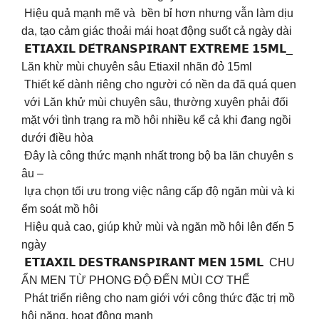
Hiệu quả mạnh mẽ và bền bỉ hơn nhưng vẫn làm dịu
da, tạo cảm giác thoải mái hoạt động suốt cả ngày dài
𝗘𝗧𝗜𝗔𝗫𝗜𝗟 𝗗𝗘́𝗧𝗥𝗔𝗡𝗦𝗣𝗜𝗥𝗔𝗡𝗧 𝗘𝗫𝗧𝗥𝗘𝗠𝗘 𝟭𝟱𝗠𝗟_
Lăn khừ mùi chuyên sâu Etiaxil nhãn đỏ 15ml
Thiết kế dành riêng cho người có nền da đã quá quen
với Lăn khử mùi chuyên sâu, thường xuyên phải đối
mặt với tình trạng ra mồ hôi nhiều kể cả khi đang ngồi
dưới điều hòa
Đây là công thức mạnh nhất trong bộ ba lăn chuyên s
âu –
lựa chọn tối ưu trong việc nâng cấp độ ngăn mùi và ki
ểm soát mồ hôi
Hiệu quả cao, giúp khử mùi và ngăn mồ hôi lên đến 5
ngày
𝗘𝗧𝗜𝗔𝗫𝗜𝗟 𝗗𝗘𝗦𝗧𝗥𝗔𝗡𝗦𝗣𝗜𝗥𝗔𝗡𝗧 𝗠𝗘𝗡 𝟭𝟱𝗠𝗟 CHU
ẨN MEN TỪ PHONG ĐỘ ĐẾN MÙI CƠ THỂ
Phát triển riêng cho nam giới với công thức đặc trị mồ
hôi nặng, hoạt động mạnh