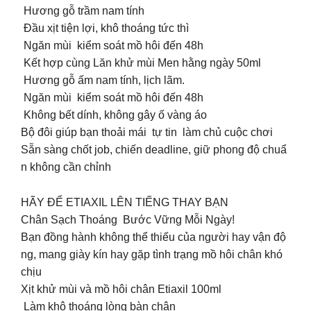
Hương gỗ trầm nam tính
Đầu xịt tiện lợi, khô thoáng tức thì
Ngăn mùi kiểm soát mồ hôi đến 48h
Kết hợp cùng Lăn khử mùi Men hằng ngày 50ml
Hương gỗ ấm nam tính, lịch lãm.
Ngăn mùi kiểm soát mồ hôi đến 48h
Không bết dính, không gây ố vàng áo
Bộ đôi giúp bạn thoải mái tự tin làm chủ cuộc chơi
Sẵn sàng chốt job, chiến deadline, giữ phong độ chuẩ
n không cần chỉnh
HÃY ĐỂ ETIAXIL LÊN TIẾNG THAY BẠN
Chân Sạch Thoáng Bước Vững Mỗi Ngày!
Bạn đồng hành không thể thiếu của người hay vận độ
ng, mang giày kín hay gặp tình trạng mồ hôi chân khó
chịu
Xịt khử mùi và mồ hôi chân Etiaxil 100ml
Làm khô thoáng lòng bàn chân