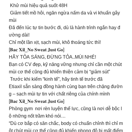
Khử mùi hiệu quả suốt 48H
Giảm tiết mồ hôi, ngăn ngừa nấm da và vi khuẩn gây
mùi
Đã đến lúc tự tin bước đi, dù là hành trình ngắn hay đ
ường dài!
Chỉ một lần xịt, sạch mùi, khô thoáng tức thì!
[𝐁𝐚𝐜 𝐗𝐢𝐥_𝐍𝐨 𝐒𝐰𝐞𝐚𝐭 𝐉𝐮𝐬𝐭 𝐆𝐨]
HÃY TỎA SÁNG, ĐỪNG TỎA..MÙI NHÉ!
Bạn có CV đẹp, kỹ năng vững nhưng chỉ cần một chút
mùi cơ thể cũng đủ khiến thiện cảm bị “giảm sút”
Trước khi kiếm “kinh tế”, hãy tinh tế trước đã
Etiaxil sẵn sàng đồng hành cùng bạn trên chặng đườn
g – sạch mùi tự tin với chất riêng của chính mình
[𝐁𝐚𝐜 𝐗𝐢𝐥_𝐍𝐨 𝐒𝐰𝐞𝐚𝐭 𝐉𝐮𝐬𝐭 𝐆𝐨]
Phòng gym nơi rèn luyện thể lực, cũng là nơi dễ bộc l
ộ những nốt trầm khó nói…
“Dù cơ bắp có săn chắc, body có chuẩn chỉnh thì chỉ m
ột chút mùi cơ thể cũng đủ khiến phong độ bị mất điểm