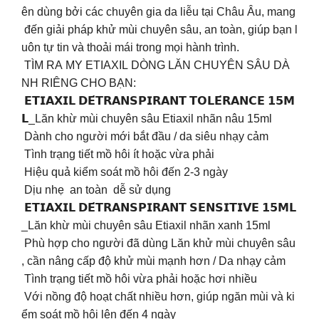
ên dùng bởi các chuyên gia da liễu tại Châu Âu, mang
đến giải pháp khử mùi chuyên sâu, an toàn, giúp bạn l
uôn tự tin và thoải mái trong mọi hành trình.
TÌM RA MY ETIAXIL DÒNG LĂN CHUYÊN SÂU DÀ
NH RIÊNG CHO BẠN:
𝗘𝗧𝗜𝗔𝗫𝗜𝗟 𝗗𝗘́𝗧𝗥𝗔𝗡𝗦𝗣𝗜𝗥𝗔𝗡𝗧 𝗧𝗢𝗟𝗘́𝗥𝗔𝗡𝗖𝗘 𝟭𝟱𝗠
𝗟_Lăn khừ mùi chuyên sâu Etiaxil nhãn nâu 15ml
Dành cho người mới bắt đầu / da siêu nhạy cảm
Tình trạng tiết mồ hôi ít hoặc vừa phải
Hiệu quả kiểm soát mồ hôi đến 2-3 ngày
Dịu nhẹ an toàn dễ sử dụng
𝗘𝗧𝗜𝗔𝗫𝗜𝗟 𝗗𝗘́𝗧𝗥𝗔𝗡𝗦𝗣𝗜𝗥𝗔𝗡𝗧 𝗦𝗘𝗡𝗦𝗜𝗧𝗜𝗩𝗘 𝟭𝟱𝗠𝗟
_Lăn khừ mùi chuyên sâu Etiaxil nhãn xanh 15ml
Phù hợp cho người đã dùng Lăn khử mùi chuyên sâu
, cần nâng cấp độ khử mùi mạnh hơn / Da nhạy cảm
Tình trạng tiết mồ hôi vừa phải hoặc hơi nhiều
Với nồng độ hoạt chất nhiều hơn, giúp ngăn mùi và ki
ểm soát mồ hôi lên đến 4 ngày