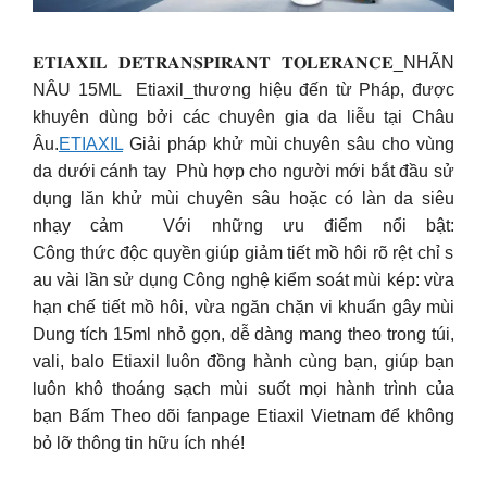
𝐄𝐓𝐈𝐀𝐗𝐈𝐋 𝐃𝐄́𝐓𝐑𝐀𝐍𝐒𝐏𝐈𝐑𝐀𝐍𝐓 𝐓𝐎𝐋𝐄́𝐑𝐀𝐍𝐂𝐄_NHÃN
NÂU 15ML Etiaxil_thương hiệu đến từ Pháp, được
khuyên dùng bởi các chuyên gia da liễu tại Châu
Âu.
ETIAXIL
Giải pháp khử mùi chuyên sâu cho vùng
da dưới cánh tay Phù hợp cho người mới bắt đầu sử
dụng lăn khử mùi chuyên sâu hoặc có làn da siêu
nhạy cảm Với những ưu điểm nổi bật:
Công thức độc quyền giúp giảm tiết mồ hôi rõ rệt chỉ s
au vài lần sử dụng
Công nghệ kiểm soát mùi kép: vừa
hạn chế tiết mồ hôi, vừa ngăn chặn vi khuẩn gây mùi
Dung tích 15ml nhỏ gọn, dễ dàng mang theo trong túi,
vali, balo
Etiaxil luôn đồng hành cùng bạn, giúp bạn
luôn khô thoáng sạch mùi suốt mọi hành trình của
bạn
Bấm Theo dõi fanpage Etiaxil Vietnam để không
bỏ lỡ thông tin hữu ích nhé!