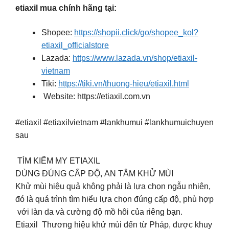
etiaxil mua chính hãng tại:
Shopee:
https://shopii.click/go/shopee_kol?
etiaxil_officialstore
Lazada:
https://www.lazada.vn/shop/etiaxil-
vietnam
Tiki:
https://tiki.vn/thuong-hieu/etiaxil.html
Website: https://etiaxil.com.vn️
#etiaxil #etiaxilvietnam #lankhumui #lankhumuichuyen
sau
TÌM KIẾM MY ETIAXIL
DÙNG ĐÚNG CẤP ĐỘ, AN TÂM KHỬ MÙI
Khử mùi hiệu quả không phải là lựa chọn ngẫu nhiên,
đó là quá trình tìm hiểu lựa chọn đúng cấp độ, phù hợp
với làn da và cường độ mồ hôi của riêng bạn.
Etiaxil Thương hiệu khử mùi đến từ Pháp, được khuy