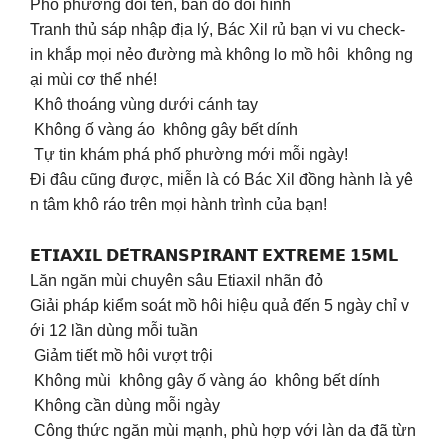
Phố phường đổi tên, bản đồ đổi hình
Tranh thủ sáp nhập địa lý, Bác Xil rủ bạn vi vu check-
in khắp mọi nẻo đường mà không lo mồ hôi không ng
ại mùi cơ thể nhé!
Khô thoáng vùng dưới cánh tay
Không ố vàng áo không gây bết dính
Tự tin khám phá phố phường mới mỗi ngày!
Đi đâu cũng được, miễn là có Bác Xil đồng hành là yê
n tâm khô ráo trên mọi hành trình của bạn!
𝗘𝗧𝗜𝗔𝗫𝗜𝗟 𝗗𝗘́𝗧𝗥𝗔𝗡𝗦𝗣𝗜𝗥𝗔𝗡𝗧 𝗘𝗫𝗧𝗥𝗘𝗠𝗘 𝟭𝟱𝗠𝗟
Lăn ngăn mùi chuyên sâu Etiaxil nhãn đỏ
Giải pháp kiểm soát mồ hôi hiệu quả đến 5 ngày chỉ v
ới 12 lần dùng mỗi tuần
️ Giảm tiết mồ hôi vượt trội
️ Không mùi không gây ố vàng áo không bết dính
️ Không cần dùng mỗi ngày
️ Công thức ngăn mùi mạnh, phù hợp với làn da đã từn