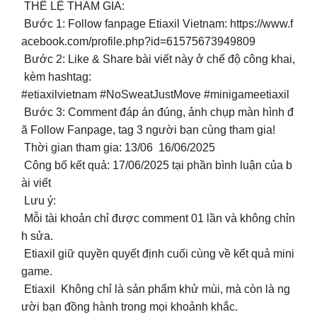
THỂ LỆ THAM GIA:
Bước 1: Follow fanpage Etiaxil Vietnam: https://www.f
acebook.com/profile.php?id=61575673949809
Bước 2: Like & Share bài viết này ở chế độ công khai,
kèm hashtag:
#etiaxilvietnam #NoSweatJustMove #minigameetiaxil
Bước 3: Comment đáp án đúng, ảnh chụp màn hình đ
ã Follow Fanpage, tag 3 người bạn cùng tham gia!
Thời gian tham gia: 13/06 16/06/2025
Công bố kết quả: 17/06/2025 tại phần bình luận của b
ài viết
Lưu ý:
Mỗi tài khoản chỉ được comment 01 lần và không chỉn
h sửa.
Etiaxil giữ quyền quyết định cuối cùng về kết quả mini
game.
Etiaxil Không chỉ là sản phẩm khử mùi, mà còn là ng
ười bạn đồng hành trong mọi khoảnh khắc.