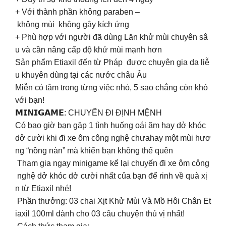
+ Với thành phần không paraben –
không mùi không gây kích ứng
+ Phù hợp với người đã dùng Lăn khử mùi chuyên sâ
u và cần nâng cấp độ khử mùi mạnh hơn
Sản phẩm Etiaxil đến từ Pháp được chuyên gia da liễ
u khuyên dùng tại các nước châu Âu
Miễn có tâm trong từng việc nhỏ, 5 sao chẳng còn khó
với bạn!
𝗠𝗜𝗡𝗜𝗚𝗔𝗠𝗘: CHUYẾN ĐI ĐỊNH MỆNH
Có bao giờ bạn gặp 1 tình huống oái ăm hay dở khóc
dở cười khi đi xe ôm công nghệ chưahay một mùi hươ
ng “nồng nàn” mà khiến bạn không thể quên
Tham gia ngay minigame kể lại chuyến đi xe ôm công
nghệ dở khóc dở cười nhất của bạn để rinh về quà xị
n từ Etiaxil nhé!
Phần thưởng: 03 chai Xịt Khử Mùi Và Mồ Hôi Chân Et
iaxil 100ml dành cho 03 câu chuyện thú vị nhất!