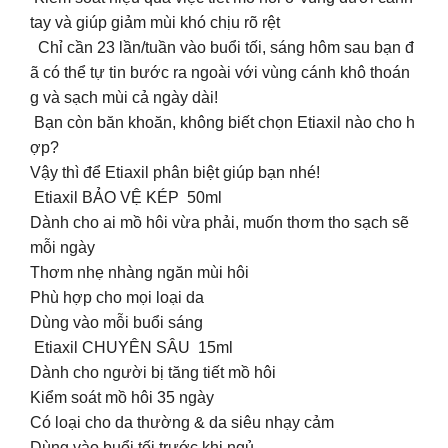
tay và giúp giảm mùi khó chịu rõ rệt
Chỉ cần 23 lần/tuần vào buổi tối, sáng hôm sau bạn đ
ã có thể tự tin bước ra ngoài với vùng cánh khô thoán
g và sạch mùi cả ngày dài!
Bạn còn băn khoăn, không biết chọn Etiaxil nào cho h
ợp?
Vậy thì để Etiaxil phân biệt giúp bạn nhé!
Etiaxil BẢO VỆ KÉP 50ml
Dành cho ai mồ hôi vừa phải, muốn thơm tho sạch sẽ
mỗi ngày
Thơm nhẹ nhàng ngăn mùi hôi
Phù hợp cho mọi loại da
Dùng vào mỗi buổi sáng
Etiaxil CHUYÊN SÂU 15ml
Dành cho người bị tăng tiết mồ hôi
Kiểm soát mồ hôi 35 ngày
Có loại cho da thường & da siêu nhạy cảm
Dùng vào buổi tối trước khi ngủ