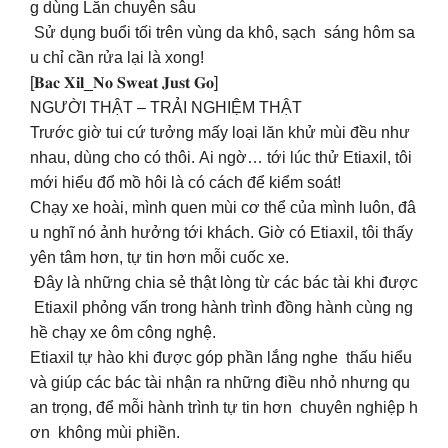
g dùng Lăn chuyên sâu
Sử dụng buổi tối trên vùng da khô, sạch sáng hôm sa
u chỉ cần rửa lại là xong!
[𝐁𝐚𝐜 𝐗𝐢𝐥_𝐍𝐨 𝐒𝐰𝐞𝐚𝐭 𝐉𝐮𝐬𝐭 𝐆𝐨]
NGƯỜI THẬT – TRẢI NGHIỆM THẬT
Trước giờ tui cứ tưởng mấy loại lăn khử mùi đều như
nhau, dùng cho có thôi. Ai ngờ… tới lúc thử Etiaxil, tôi
mới hiểu đổ mồ hôi là có cách để kiểm soát!
Chạy xe hoài, mình quen mùi cơ thể của mình luôn, đâ
u nghĩ nó ảnh hưởng tới khách. Giờ có Etiaxil, tôi thấy
yên tâm hơn, tự tin hơn mỗi cuốc xe.
Đây là những chia sẻ thật lòng từ các bác tài khi được
Etiaxil phỏng vấn trong hành trình đồng hành cùng ng
hề chạy xe ôm công nghệ.
Etiaxil tự hào khi được góp phần lắng nghe thấu hiểu
và giúp các bác tài nhận ra những điều nhỏ nhưng qu
an trọng, để mỗi hành trình tự tin hơn chuyên nghiệp h
ơn không mùi phiền.