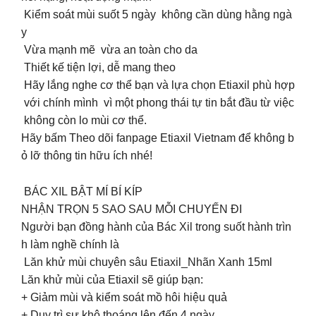
Kiểm soát mùi suốt 5 ngày không cần dùng hằng ngà
y
Vừa mạnh mẽ vừa an toàn cho da
Thiết kế tiện lợi, dễ mang theo
Hãy lắng nghe cơ thể bạn và lựa chọn Etiaxil phù hợp
với chính mình vì một phong thái tự tin bắt đầu từ việc
không còn lo mùi cơ thể.
Hãy bấm Theo dõi fanpage Etiaxil Vietnam để không b
ỏ lỡ thông tin hữu ích nhé!
BÁC XIL BẬT MÍ BÍ KÍP
NHẬN TRỌN 5 SAO SAU MỖI CHUYẾN ĐI
Người bạn đồng hành của Bác Xil trong suốt hành trìn
h làm nghề chính là
Lăn khử mùi chuyên sâu Etiaxil_Nhãn Xanh 15ml
Lăn khử mùi của Etiaxil sẽ giúp bạn:
+ Giảm mùi và kiểm soát mồ hôi hiệu quả
+ Duy trì sự khô thoáng lên đến 4 ngày