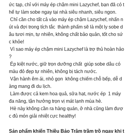
ức tạp, chỉ với máy ép chậm mini Lazychef, bạn đã có t
hể tự làm sobe ngay tại nhà siêu nhanh, siêu ngon.
Chỉ cần cho tất cả vào máy ép chậm Lazychef, nhấn n
út và đợi trong tích tắc thành phẩm sẽ là một ly sobe d
âu tươi mịn, tự nhiên, không chất bảo quản, tốt cho sứ
c khỏe!
Vì sao máy ép chậm mini Lazychef là trợ thủ hoàn hảo
?
Ép kiệt nước, giữ trọn dưỡng chất giúp sobe dâu có
màu đỏ đẹp tự nhiên, không bị tách nước.
Vận hành êm ái, nhỏ gọn không chiếm chỗ bếp, dễ d
àng mang đi du lịch.
Làm được cả kem hoa quả, sữa hạt, nước ép 1 máy
đa năng, tận hưởng trọn vị mát lạnh mùa hè.
Hè này không cần ra hàng quán, ở nhà cũng làm đượ
c đủ món giải nhiệt cực healthy!
Sản phẩm khiến Thiều Bảo Trâm trầm trồ ngay khi t