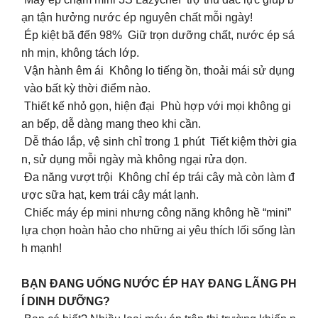
ạn tận hưởng nước ép nguyên chất mỗi ngày!
Ép kiệt bã đến 98% Giữ trọn dưỡng chất, nước ép sá
nh mịn, không tách lớp.
Vận hành êm ái Không lo tiếng ồn, thoải mái sử dụng
vào bất kỳ thời điểm nào.
Thiết kế nhỏ gọn, hiện đại Phù hợp với mọi không gi
an bếp, dễ dàng mang theo khi cần.
Dễ tháo lắp, vệ sinh chỉ trong 1 phút Tiết kiệm thời gia
n, sử dụng mỗi ngày mà không ngại rửa dọn.
Đa năng vượt trội Không chỉ ép trái cây mà còn làm đ
ược sữa hạt, kem trái cây mát lạnh.
Chiếc máy ép mini nhưng công năng không hề “mini”
lựa chọn hoàn hảo cho những ai yêu thích lối sống làn
h mạnh!
BẠN ĐANG UỐNG NƯỚC ÉP HAY ĐANG LÃNG PH
Í DINH DƯỠNG?