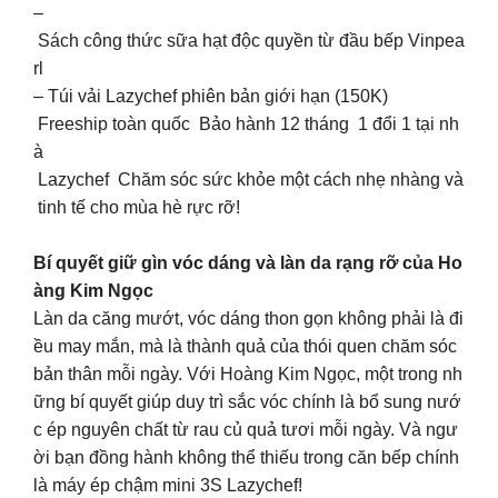
–
Sách công thức sữa hạt độc quyền từ đầu bếp Vinpea
rl
– Túi vải Lazychef phiên bản giới hạn (150K)
Freeship toàn quốc Bảo hành 12 tháng 1 đổi 1 tại nh
à
Lazychef Chăm sóc sức khỏe một cách nhẹ nhàng và
tinh tế cho mùa hè rực rỡ!
Bí quyết giữ gìn vóc dáng và làn da rạng rỡ của Ho
àng Kim Ngọc
Làn da căng mướt, vóc dáng thon gọn không phải là đi
ều may mắn, mà là thành quả của thói quen chăm sóc
bản thân mỗi ngày. Với Hoàng Kim Ngọc, một trong nh
ững bí quyết giúp duy trì sắc vóc chính là bổ sung nướ
c ép nguyên chất từ rau củ quả tươi mỗi ngày. Và ngư
ời bạn đồng hành không thể thiếu trong căn bếp chính
là máy ép chậm mini 3S Lazychef!