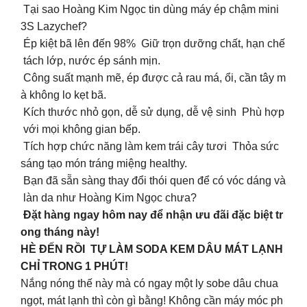
Tại sao Hoàng Kim Ngọc tin dùng máy ép chậm mini
3S Lazychef?
Ép kiệt bã lên đến 98% Giữ trọn dưỡng chất, hạn chế
tách lớp, nước ép sánh mịn.
Công suất mạnh mẽ, ép được cả rau má, ổi, cần tây m
à không lo kẹt bã.
Kích thước nhỏ gọn, dễ sử dụng, dễ vệ sinh Phù hợp
với mọi không gian bếp.
Tích hợp chức năng làm kem trái cây tươi Thỏa sức
sáng tạo món tráng miệng healthy.
Bạn đã sẵn sàng thay đổi thói quen để có vóc dáng và
làn da như Hoàng Kim Ngọc chưa?
Đặt hàng ngay hôm nay để nhận ưu đãi đặc biệt tr
ong tháng này!
HÈ ĐẾN RỒI TỰ LÀM SODA KEM DÂU MÁT LẠNH
CHỈ TRONG 1 PHÚT!
Nắng nóng thế này mà có ngay một ly sobe dâu chua
ngọt, mát lạnh thì còn gì bằng! Không cần máy móc ph