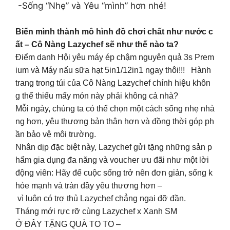
-Sống “Nhẹ” và Yêu “mình” hơn nhé!
Biến mình thành mô hình đồ chơi chất như nước c
ất – Cô Nàng Lazychef sẽ như thế nào ta?
Điểm danh Hội yêu máy ép chậm nguyên quả 3s Prem
ium và Máy nấu sữa hạt 5in1/12in1 ngay thôi!!! Hành
trang trong túi của Cô Nàng Lazychef chính hiệu khôn
g thể thiếu mấy món này phải không cả nhà?
Mỗi ngày, chúng ta có thể chọn một cách sống nhẹ nhà
ng hơn, yêu thương bản thân hơn và đồng thời góp ph
ần bảo vệ môi trường.
Nhân dịp đặc biệt này, Lazychef gửi tặng những sản p
hẩm gia dụng đa năng và voucher ưu đãi như một lời
động viên: Hãy để cuộc sống trở nên đơn giản, sống k
hỏe mạnh và tràn đầy yêu thương hơn –
vì luôn có trợ thủ Lazychef chẳng ngại đỡ đần.
Tháng mới rực rỡ cùng Lazychef x Xanh SM ️
Ở ĐÂY TẶNG QUÀ TO TO –