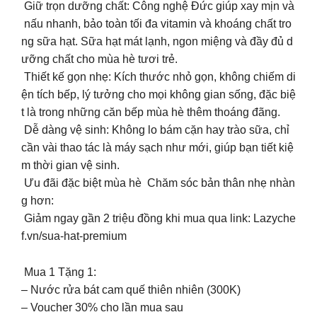
Giữ trọn dưỡng chất: Công nghệ Đức giúp xay mịn và
nấu nhanh, bảo toàn tối đa vitamin và khoáng chất tro
ng sữa hạt. Sữa hạt mát lạnh, ngon miệng và đầy đủ d
ưỡng chất cho mùa hè tươi trẻ.
Thiết kế gọn nhẹ: Kích thước nhỏ gọn, không chiếm di
ện tích bếp, lý tưởng cho mọi không gian sống, đặc biệ
t là trong những căn bếp mùa hè thêm thoáng đãng.
Dễ dàng vệ sinh: Không lo bám cặn hay trào sữa, chỉ
cần vài thao tác là máy sạch như mới, giúp bạn tiết kiệ
m thời gian vệ sinh.
Ưu đãi đặc biệt mùa hè Chăm sóc bản thân nhẹ nhàn
g hơn:
Giảm ngay gần 2 triệu đồng khi mua qua link: Lazyche
f.vn/sua-hat-premium
Mua 1 Tặng 1:
– Nước rửa bát cam quế thiên nhiên (300K)
– Voucher 30% cho lần mua sau