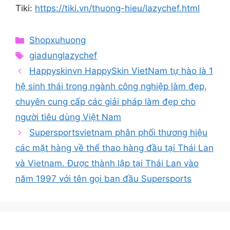
Tiki:
https://tiki.vn/thuong-hieu/lazychef.html
Categories
Shopxuhuong
Tags
giadunglazychef
Happyskinvn HappySkin VietNam tự hào là 1
hệ sinh thái trong ngành công nghiệp làm đẹp,
chuyên cung cấp các giải pháp làm đẹp cho
người tiêu dùng Việt Nam
Supersportsvietnam phân phối thương hiệu
các mặt hàng về thể thao hàng đầu tại Thái Lan
và Vietnam. Được thành lập tại Thái Lan vào
năm 1997 với tên gọi ban đầu Supersports