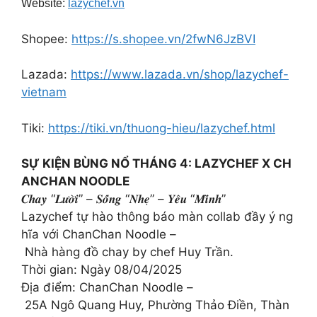
Website:
lazychef.vn
Shopee:
https://s.shopee.vn/2fwN6JzBVI
Lazada:
https://www.lazada.vn/shop/lazychef-
vietnam
Tiki:
https://tiki.vn/thuong-hieu/lazychef.html
SỰ KIỆN BÙNG NỔ THÁNG 4: LAZYCHEF X CH
ANCHAN NOODLE
𝑪𝒉𝒂𝒚 “𝑳𝒖̛𝒐̛̀𝒊” – 𝑺𝒐̂́𝒏𝒈 “𝑵𝒉𝒆̣” – 𝒀𝒆̂𝒖 “𝑴𝒊̀𝒏𝒉”
Lazychef tự hào thông báo màn collab đầy ý ng
hĩa với ChanChan Noodle –
Nhà hàng đồ chay by chef Huy Trần.
Thời gian: Ngày 08/04/2025
Địa điểm: ChanChan Noodle –
25A Ngô Quang Huy, Phường Thảo Điền, Thàn