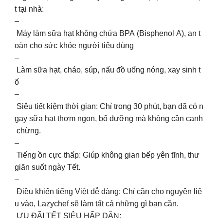
t tại nhà:
–
Máy làm sữa hạt không chứa BPA (Bisphenol A), an t
oàn cho sức khỏe người tiêu dùng
–
Làm sữa hạt, cháo, súp, nấu đồ uống nóng, xay sinh t
ố
–
Siêu tiết kiệm thời gian: Chỉ trong 30 phút, bạn đã có n
gay sữa hạt thơm ngon, bổ dưỡng mà không cần canh
chừng.
–
Tiếng ồn cực thấp: Giúp không gian bếp yên tĩnh, thư
giãn suốt ngày Tết.
–
Điều khiển tiếng Việt dễ dàng: Chỉ cần cho nguyên liệ
u vào, Lazychef sẽ làm tất cả những gì bạn cần.
ƯU ĐÃI TẾT SIÊU HẤP DẪN: