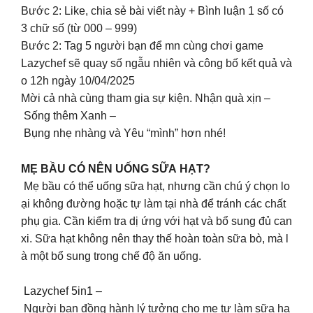
Bước 2: Like, chia sẻ bài viết này + Bình luận 1 số có
3 chữ số (từ 000 – 999)
Bước 2: Tag 5 người bạn để mn cùng chơi game
Lazychef sẽ quay số ngẫu nhiên và công bố kết quả và
o 12h ngày 10/04/2025
Mời cả nhà cùng tham gia sự kiện. Nhận quà xịn –
Sống thêm Xanh –
Bụng nhẹ nhàng và Yêu “mình” hơn nhé!
MẸ BẦU CÓ NÊN UỐNG SỮA HẠT?
Mẹ bầu có thể uống sữa hạt, nhưng cần chú ý chọn lo
ại không đường hoặc tự làm tại nhà để tránh các chất
phụ gia. Cần kiểm tra dị ứng với hạt và bổ sung đủ can
xi. Sữa hạt không nên thay thế hoàn toàn sữa bò, mà l
à một bổ sung trong chế độ ăn uống.
Lazychef 5in1 –
Người bạn đồng hành lý tưởng cho mẹ tự làm sữa hạ