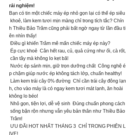
rải nghiệm!
Bạn có tin một chiếc máy ép nhỏ gọn lại có thể ép siêu
khoẻ, làm kem tươi mịn màng chỉ trong tích tắc? Chín
h Thiều Bảo Trâm cũng phải bất ngờ ngay từ lần đầu ti
ên nhìn thấy!
Điều gì khiến Trâm mê mẩn chiếc máy ép này?
Ép cực khoẻ Cân hết rau, củ, quả cứng như ổi, cà rốt,
cần tây mà không lo kẹt bã!
Nước ép sánh mịn, giữ trọn dưỡng chất Công nghệ é
p chậm giúp nước ép không tách lớp, chuẩn healthy!
Làm kem trái cây 0% đường Chỉ cần trái cây đông lạn
h, cho vào máy là có ngay kem tươi mát lạnh, ăn hoài
không lo béo!
Nhỏ gọn, tiện lợi, dễ vệ sinh Đúng chuẩn phong cách
sống bận rộn nhưng vẫn yêu bản thân như Thiều Bảo
Trâm!
ƯU ĐÃI HOT NHẤT THÁNG 3 CHỈ TRONG PHIÊN L
IVE!