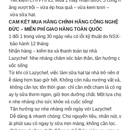
Tiết kiệm CHI PHÍ x3: Mua 1 máy nhận được 3 công n
ăng vượt trội – vừa ép hoa quả – vừa kem tươi –
vừa sữa hạt.
CAM KẾT MUA HÀNG CHÍNH HÃNG CÔNG NGHỆ
ĐỨC – MIỄN PHÍ GIAO HÀNG TOÀN QUỐC
1 đổi 1 trong vòng 30 ngày nếu có lỗi kỹ thuật do NSX-
bảo hành 12 tháng
Nhận hàng – kiểm tra và thanh toán tại nhà
Lazychef Nhẹ nhàng chăm sóc bản thân, tận hưởng c
uộc sống
Từ khi có Lazychef, việc làm sữa hạt tại nhà trở nên d
ễ dàng hơn bao giờ hết. Không còn nấu nướng vất vả,
không cần lọc tốn thời gian chỉ cần một chạm là có ng
ay ly sữa thơm ngon, giữ trọn dưỡng chất. Một lựa chọ
n nhẹ nhàng cho sức khỏe và cuộc sống!
Tận hưởng sự nhẹ nhàng mỗi ngày với Lazychef:
Dễ dàng & nhanh chóng: Cho nguyên liệu, nhấn nút, v
ài phút sau có ngay ly sữa mịn màng, không cần lọc.