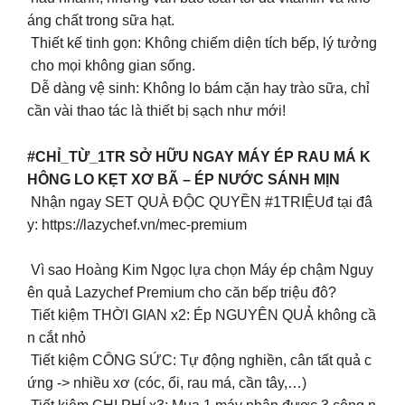
áng chất trong sữa hạt.
Thiết kế tinh gọn: Không chiếm diện tích bếp, lý tưởng
cho mọi không gian sống.
Dễ dàng vệ sinh: Không lo bám cặn hay trào sữa, chỉ
cần vài thao tác là thiết bị sạch như mới!
#CHỈ_TỪ_1TR SỞ HỮU NGAY MÁY ÉP RAU MÁ K
HÔNG LO KẸT XƠ BÃ – ÉP NƯỚC SÁNH MỊN
Nhận ngay SET QUÀ ĐỘC QUYỀN #1TRIỆUđ tại đâ
y: https://lazychef.vn/mec-premium
Vì sao Hoàng Kim Ngọc lựa chọn Máy ép chậm Nguy
ên quả Lazychef Premium cho căn bếp triệu đô?
Tiết kiệm THỜI GIAN x2: Ép NGUYÊN QUẢ không cầ
n cắt nhỏ
Tiết kiệm CÔNG SỨC: Tự động nghiền, cân tất quả c
ứng -> nhiều xơ (cóc, ổi, rau má, cần tây,…)