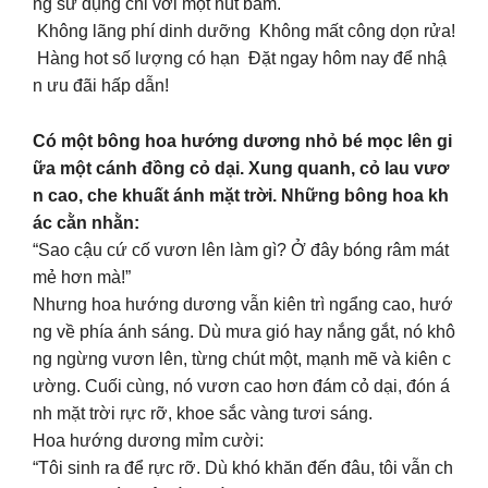
ng sử dụng chỉ với một nút bấm.
Không lãng phí dinh dưỡng Không mất công dọn rửa!
Hàng hot số lượng có hạn Đặt ngay hôm nay để nhậ
n ưu đãi hấp dẫn!
Có một bông hoa hướng dương nhỏ bé mọc lên gi
ữa một cánh đồng cỏ dại. Xung quanh, cỏ lau vươ
n cao, che khuất ánh mặt trời. Những bông hoa kh
ác cằn nhằn:
“Sao cậu cứ cố vươn lên làm gì? Ở đây bóng râm mát
mẻ hơn mà!”
Nhưng hoa hướng dương vẫn kiên trì ngẩng cao, hướ
ng về phía ánh sáng. Dù mưa gió hay nắng gắt, nó khô
ng ngừng vươn lên, từng chút một, mạnh mẽ và kiên c
ường. Cuối cùng, nó vươn cao hơn đám cỏ dại, đón á
nh mặt trời rực rỡ, khoe sắc vàng tươi sáng.
Hoa hướng dương mỉm cười:
“Tôi sinh ra để rực rỡ. Dù khó khăn đến đâu, tôi vẫn ch