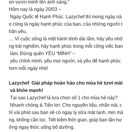
ọn vươn mình lên ánh sáng.”
Hôm nay là ngày 20/03 –
Ngày Quốc tế Hạnh Phúc. Lazychef thì mong ngày nà
o cũng là ngày hạnh phúc của bạn, của những người t
hân yêu,
… Vì cuộc sống là một hành trình dài lắm, hãy yêu nhữ
ng trải nghiệm, hãy hạnh phúc trong mỗi công việc bạn
làm. Đừng quên YÊU “MÌNH” –
yêu chính mình, yêu mọi người, và yêu để hạnh phúc
hơn mỗi ngày nhé!
Lazychef Giải pháp hoàn hảo cho mùa hè tươi mát
và khỏe mạnh!
Tại sao Lazychef là lựa chọn số 1 cho mùa hè này?
Nhanh chóng & Tiện lợi: Cho nguyên liệu, nhấn nút, c
hỉ vài phút sau bạn sẽ có ngay ly sữa mát lạnh, mịn mà
ng, không cần lọc. Tiết kiệm thời gian, giúp bạn tận hư
ởng ngay thức uống bổ dưỡng.