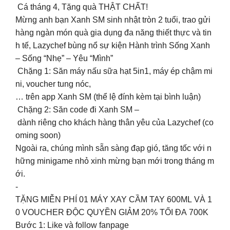
Cá tháng 4, Tặng quà THẬT CHẤT!
Mừng anh bạn Xanh SM sinh nhật tròn 2 tuổi, trao gửi
hàng ngàn món quà gia dụng đa năng thiết thực và tin
h tế, Lazychef bùng nổ sự kiện Hành trình Sống Xanh
– Sống “Nhẹ” – Yêu “Mình”
️ Chặng 1: Săn máy nấu sữa hạt 5in1, máy ép chậm mi
ni, voucher tung nóc,
… trên app Xanh SM (thể lệ đính kèm tại bình luận)
️ Chặng 2: Săn code đi Xanh SM –
dành riêng cho khách hàng thân yêu của Lazychef (co
oming soon)
Ngoài ra, chúng mình sẵn sàng đạp gió, tăng tốc với n
hững minigame nhỏ xinh mừng bạn mới trong tháng m
ới.
‐
TẶNG MIỄN PHÍ 01 MÁY XAY CẦM TAY 600ML VÀ 1
0 VOUCHER ĐỘC QUYỀN GIẢM 20% TỐI ĐA 700K
Bước 1: Like và follow fanpage