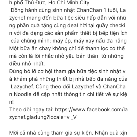
h phố Thủ Đức, Ho Chi Minh City
Đồng hành cùng sinh nhật ChanChan 1 tuổi, La
zychef mang đến bữa tiệc siêu hấp dẫn với nhữ
ng phần quà tặng cùng deal hời tại quầy checki
n với đa dạng các sản phẩm thiết bị bếp tiện ích
của chúng mình: máy ép, máy xay nấu đa năng
Một bữa ăn chay không chỉ để thanh lọc cơ thể
mà còn là lời nhắc nhở yêu bản thân từ những
điều nhỏ nhất.
Đừng bỏ lỡ cơ hội tham gia bữa tiệc sinh nhật v
à khám phá những thiết bị nhà bếp đa năng của
Lazychef. Cùng theo dõi Lazychef và ChanCha
n Noodle để cập nhật thông tin chi tiết về sự kiệ
n!
Theo dõi ngay tại: https://www.facebook.com/la
zychef.giadung?locale=vi_V
Mời cả nhà cùng tham gia sự kiện. Nhận quà xịn