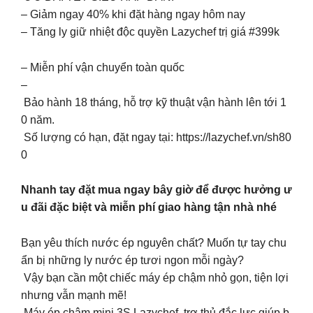
– Giảm ngay 40% khi đặt hàng ngay hôm nay
– Tăng ly giữ nhiệt độc quyền Lazychef trị giá #399k
– Miễn phí vận chuyển toàn quốc
–
Bảo hành 18 tháng, hỗ trợ kỹ thuật vận hành lên tới 1
0 năm.
Số lượng có hạn, đặt ngay tại: https://lazychef.vn/sh80
0
Nhanh tay đặt mua ngay bây giờ để được hưởng ư
u đãi đặc biệt và miễn phí giao hàng tận nhà nhé
Bạn yêu thích nước ép nguyên chất? Muốn tự tay chu
ẩn bị những ly nước ép tươi ngon mỗi ngày?
Vậy bạn cần một chiếc máy ép chậm nhỏ gọn, tiện lợi
nhưng vẫn mạnh mẽ!
Máy ép chậm mini 3S Lazychef trợ thủ đắc lực giúp b