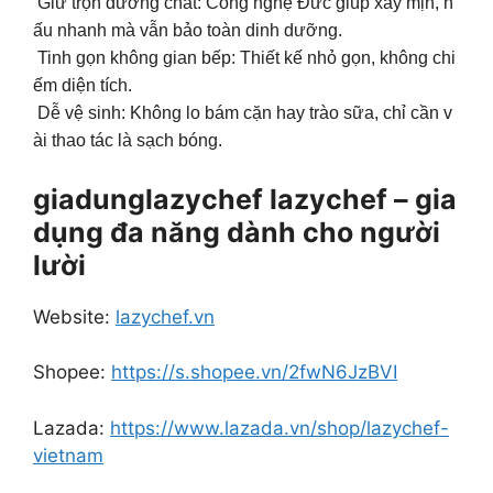
Giữ trọn dưỡng chất: Công nghệ Đức giúp xay mịn, n
ấu nhanh mà vẫn bảo toàn dinh dưỡng.
Tinh gọn không gian bếp: Thiết kế nhỏ gọn, không chi
ếm diện tích.
Dễ vệ sinh: Không lo bám cặn hay trào sữa, chỉ cần v
ài thao tác là sạch bóng.
giadunglazychef lazychef – gia
dụng đa năng dành cho người
lười
Website:
lazychef.vn
Shopee:
https://s.shopee.vn/2fwN6JzBVI
Lazada:
https://www.lazada.vn/shop/lazychef-
vietnam