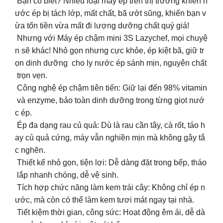
Bạn có biết? Nhiều loại máy ép trên thị trường khiến n
ước ép bị tách lớp, mất chất, bã ướt sũng, khiến bạn v
ừa tốn tiền vừa mất đi lượng dưỡng chất quý giá!
Nhưng với Máy ép chậm mini 3S Lazychef, mọi chuyệ
n sẽ khác! Nhỏ gọn nhưng cực khỏe, ép kiệt bã, giữ tr
ọn dinh dưỡng cho ly nước ép sánh mịn, nguyên chất
trọn vẹn.
Công nghệ ép chậm tiên tiến: Giữ lại đến 98% vitamin
và enzyme, bảo toàn dinh dưỡng trong từng giọt nướ
c ép.
Ép đa dạng rau củ quả: Dù là rau cần tây, cà rốt, táo h
ay củ quả cứng, máy vẫn nghiền mịn mà không gây tắ
c nghẽn.
Thiết kế nhỏ gọn, tiện lợi: Dễ dàng đặt trong bếp, tháo
lắp nhanh chóng, dễ vệ sinh.
Tích hợp chức năng làm kem trái cây: Không chỉ ép n
ước, mà còn có thể làm kem tươi mát ngay tại nhà.
Tiết kiệm thời gian, công sức: Hoạt động êm ái, dễ dà