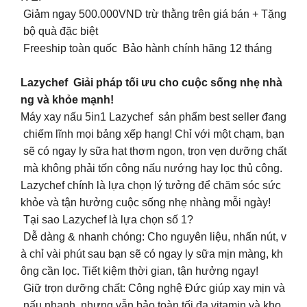
Giảm ngay 500.000VND trừ thằng trên giá bán + Tặng
bộ quà đặc biệt
Freeship toàn quốc Bảo hành chính hãng 12 tháng
Lazychef Giải pháp tối ưu cho cuộc sống nhẹ nhà
ng và khỏe mạnh!
Máy xay nấu 5in1 Lazychef sản phẩm best seller đang
chiếm lĩnh mọi bảng xếp hạng! Chỉ với một chạm, bạn
sẽ có ngay ly sữa hạt thơm ngon, trọn vẹn dưỡng chất
mà không phải tốn công nấu nướng hay lọc thủ công.
Lazychef chính là lựa chọn lý tưởng để chăm sóc sức
khỏe và tận hưởng cuộc sống nhẹ nhàng mỗi ngày!
Tại sao Lazychef là lựa chọn số 1?
Dễ dàng & nhanh chóng: Cho nguyên liệu, nhấn nút, v
à chỉ vài phút sau bạn sẽ có ngay ly sữa mịn màng, kh
ông cần lọc. Tiết kiệm thời gian, tận hưởng ngay!
Giữ trọn dưỡng chất: Công nghệ Đức giúp xay mịn và
nấu nhanh, nhưng vẫn bảo toàn tối đa vitamin và kho