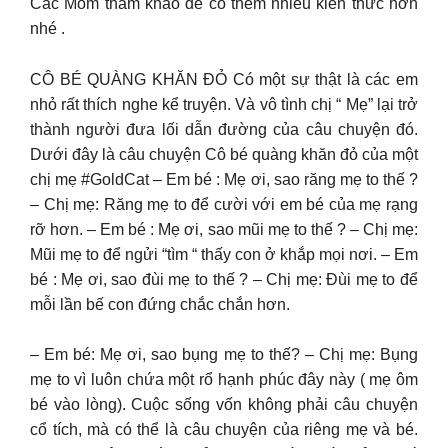
Các Mom tham khảo để có thêm nhiều kiến thức hơn
nhé .
CÔ BÉ QUÀNG KHĂN ĐỎ Có một sự thật là các em
nhỏ rất thích nghe kể truyện. Và vô tình chị “ Mẹ” lại trở
thành người đưa lối dẫn đường của câu chuyện đó.
Dưới đây là câu chuyện Cô bé quàng khăn đỏ của một
chị mẹ #GoldCat – Em bé : Mẹ ơi, sao răng mẹ to thế ?
– Chị mẹ: Răng mẹ to để cười với em bé của mẹ rạng
rỡ hơn. – Em bé : Mẹ ơi, sao mũi mẹ to thế ? – Chị mẹ:
Mũi mẹ to để ngửi “tìm “ thấy con ở khắp mọi nơi. – Em
bé : Mẹ ơi, sao đùi mẹ to thế ? – Chị mẹ: Đùi mẹ to để
mỗi lần bế con đứng chắc chắn hơn.
– Em bé: Mẹ ơi, sao bụng mẹ to thế? – Chị mẹ: Bụng
mẹ to vì luôn chứa một rổ hạnh phúc đây này ( mẹ ôm
bé vào lòng). Cuộc sống vốn không phải câu chuyện
cổ tích, mà có thể là câu chuyện của riêng mẹ và bé.