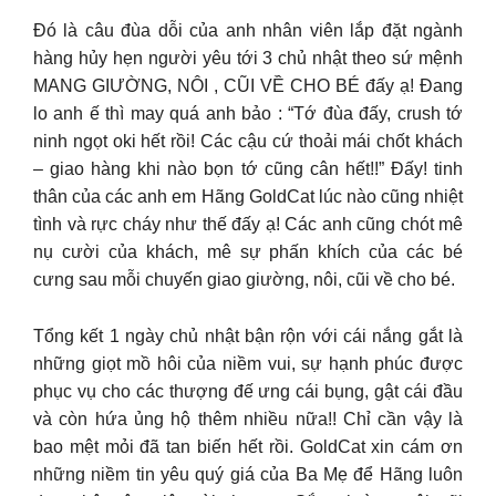
Đó là câu đùa dỗi của anh nhân viên lắp đặt ngành
hàng hủy hẹn người yêu tới 3 chủ nhật theo sứ mệnh
MANG GIƯỜNG, NÔI , CŨI VỀ CHO BÉ đấy ạ! Đang
lo anh ế thì may quá anh bảo : “Tớ đùa đấy, crush tớ
ninh ngọt oki hết rồi! Các cậu cứ thoải mái chốt khách
– giao hàng khi nào bọn tớ cũng cân hết!!” Đấy! tinh
thân của các anh em Hãng GoldCat lúc nào cũng nhiệt
tình và rực cháy như thế đấy ạ! Các anh cũng chót mê
nụ cười của khách, mê sự phấn khích của các bé
cưng sau mỗi chuyến giao giường, nôi, cũi về cho bé.
Tổng kết 1 ngày chủ nhật bận rộn với cái nắng gắt là
những giọt mồ hôi của niềm vui, sự hạnh phúc được
phục vụ cho các thượng đế ưng cái bụng, gật cái đầu
và còn hứa ủng hộ thêm nhiều nữa!! Chỉ cần vậy là
bao mệt mỏi đã tan biến hết rồi. GoldCat xin cám ơn
những niềm tin yêu quý giá của Ba Mẹ để Hãng luôn