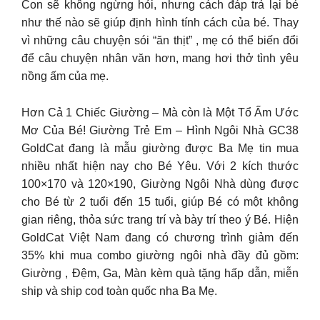
Con sẽ không ngừng hỏi, nhưng cách đáp trả lại bé
như thế nào sẽ giúp định hình tính cách của bé. Thay
vì những câu chuyện sói “ăn thịt” , mẹ có thể biến đổi
để câu chuyện nhân văn hơn, mang hơi thở tình yêu
nồng ấm của mẹ.
Hơn Cả 1 Chiếc Giường – Mà còn là Một Tổ Ấm Ước
Mơ Của Bé! Giường Trẻ Em – Hình Ngôi Nhà GC38
GoldCat đang là mẫu giường được Ba Mẹ tin mua
nhiều nhất hiện nay cho Bé Yêu. Với 2 kích thước
100×170 và 120×190, Giường Ngôi Nhà dùng được
cho Bé từ 2 tuổi đến 15 tuổi, giúp Bé có một không
gian riêng, thỏa sức trang trí và bày trí theo ý Bé. Hiện
GoldCat Việt Nam đang có chương trình giảm đến
35% khi mua combo giường ngôi nhà đầy đủ gồm:
Giường , Đệm, Ga, Màn kèm quà tặng hấp dẫn, miễn
ship và ship cod toàn quốc nha Ba Mẹ.