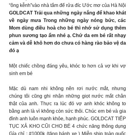
“ông kễnh”vào nhà tắm để rửa đíc
Ước mơ của Hà Nội
GOLDCAT Trải qua những ngày nắng để khao khát
về ngày mưa Trong những ngày nóng bức, các
Mom dùng điều hoà cho bé thì nhớ sử dụng thêm
phun sương tạo ẩm nhé ạ. Chứ da em bé rất nhạy
cảm và dễ khô hơn do chưa có hàng rào bảo vệ da
đó ạ
Một chiếc chồng đáng yêu, khóc to hơn cả vợ khi vợ
sinh em bé
Mặc dù nam nhi không nên rơi nước mắt, nhưng
chúng tôi cũng ghi nhận những giọt nước mắt chân
thật của anh. Thực ra lúc đó vợ anh khóc không to
bằng anh là vì không còn sức thôi. Chúc em bé và gia
đình anh luôn mạnh khỏe, hạnh phúc. GOLDCAT TIẾP
TỤC XẢ KHO CŨI CHO BÉ 4 chức năng thông dụng
Gía chỉ : #1000k (tặng bánh xe ) Miễn ship toàn quốc