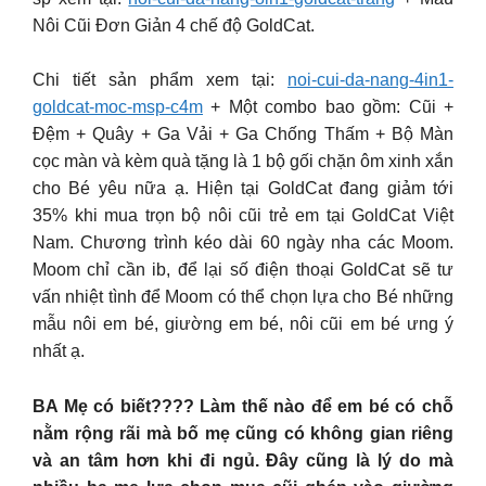
Nôi Cũi Đơn Giản 4 chế độ GoldCat.
Chi tiết sản phẩm xem tại:
noi-cui-da-nang-4in1-
goldcat-moc-msp-c4m
+ Một combo bao gồm: Cũi +
Đệm + Quây + Ga Vải + Ga Chống Thấm + Bộ Màn
cọc màn và kèm quà tặng là 1 bộ gối chặn ôm xinh xắn
cho Bé yêu nữa ạ. Hiện tại GoldCat đang giảm tới
35% khi mua trọn bộ nôi cũi trẻ em tại GoldCat Việt
Nam. Chương trình kéo dài 60 ngày nha các Moom.
Moom chỉ cần ib, để lại số điện thoại GoldCat sẽ tư
vấn nhiệt tình để Moom có thể chọn lựa cho Bé những
mẫu nôi em bé, giường em bé, nôi cũi em bé ưng ý
nhất ạ.
BA Mẹ có biết???? Làm thế nào để em bé có chỗ
nằm rộng rãi mà bố mẹ cũng có không gian riêng
và an tâm hơn khi đi ngủ. Đây cũng là lý do mà