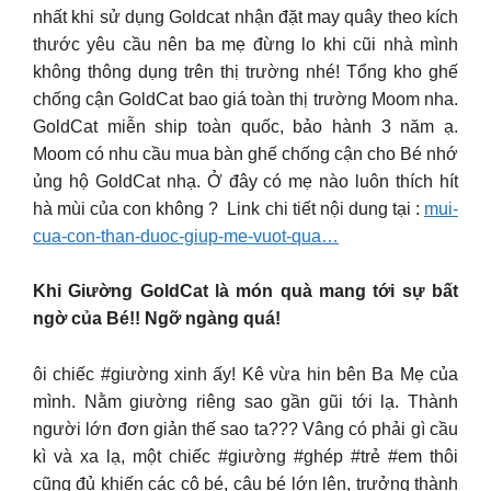
nhất khi sử dụng Goldcat nhận đặt may quây theo kích
thước yêu cầu nên ba mẹ đừng lo khi cũi nhà mình
không thông dụng trên thị trường nhé!
Tổng kho ghế
chống cận GoldCat bao giá toàn thị trường Moom nha.
GoldCat miễn ship toàn quốc, bảo hành 3 năm ạ.
Moom có nhu cầu mua bàn ghế chống cận cho Bé nhớ
ủng hộ GoldCat nhạ. Ở đây có mẹ nào luôn thích hít
hà mùi của con không ? Link chi tiết nội dung tại :
mui-
cua-con-than-duoc-giup-me-vuot-qua…
Khi Giường GoldCat là món quà mang tới sự bất
ngờ của Bé!! Ngỡ ngàng quá!
ôi chiếc #giường xinh ấy! Kê vừa hin bên Ba Mẹ của
mình. Nằm giường riêng sao gần gũi tới lạ. Thành
người lớn đơn giản thế sao ta??? Vâng có phải gì cầu
kì và xa lạ, một chiếc #giường #ghép #trẻ #em thôi
cũng đủ khiến các cô bé, cậu bé lớn lên, trưởng thành