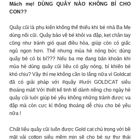
Mách mẹ! DÙNG QUÂY NÀO KHÔNG BÍ CHO
CON??
Quây cũi là phụ kiện không thể thiếu khi bé nhà Ba Mẹ
dùng nôi cũi. Quây bảo vệ bé khỏi va đập, kẹt chân tay
cũng như tránh gió quạt điều hòa, giúp còn có giấc
ngủ ngon hơn. Thế nhưng mùa hè nóng bức dùng
quây bé có bị bí??? Nếu ba mẹ đang băn khoăn khi
mùa hè dùng quây cũi liệu có gây nóng, bí khiến bé
khó chịu? Vậy thì mẹ không cần lo lắng nữa vì Goldcat
đã có giải pháp với #quây #lưới GOLDCAT siêu
thoáng mát! Với thiết kế tinh tế dành riêng cho ngày hè
quây cũi luới giúp bé yêu không những tránh được va
đập mà còn cực kì thông thoáng dễ chịu cho bé yêu
nữa !
Chất liệu quây cũi luôn được Gold cat chú trọng với bề
mặt vải cotton siêu mềm mịn sẽ cho bé sự thư thái