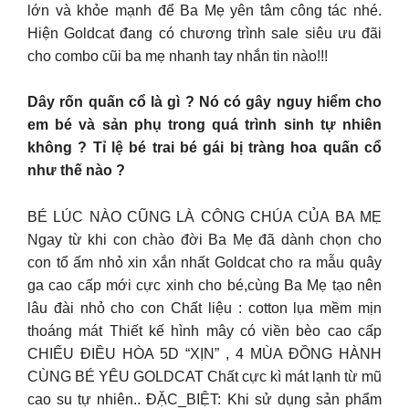
lớn và khỏe mạnh để Ba Mẹ yên tâm công tác nhé.
Hiện Goldcat đang có chương trình sale siêu ưu đãi
cho combo cũi ba mẹ nhanh tay nhắn tin nào!!!
Dây rốn quấn cổ là gì ? Nó có gây nguy hiểm cho
em bé và sản phụ trong quá trình sinh tự nhiên
không ? Tỉ lệ bé trai bé gái bị tràng hoa quấn cổ
như thế nào ?
BÉ LÚC NÀO CŨNG LÀ CÔNG CHÚA CỦA BA MẸ
Ngay từ khi con chào đời Ba Mẹ đã dành chọn cho
con tổ ấm nhỏ xin xắn nhất Goldcat cho ra mẫu quây
ga cao cấp mới cực xinh cho bé,cùng Ba Mẹ tạo nên
lâu đài nhỏ cho con Chất liệu : cotton lụa mềm mịn
thoáng mát Thiết kế hình mây có viền bèo cao cấp
CHIẾU ĐIỀU HÒA 5D “XỊN” , 4 MÙA ĐỒNG HÀNH
CÙNG BÉ YÊU GOLDCAT Chất cực kì mát lạnh từ mũ
cao su tự nhiên.. ĐẶC_BIỆT: Khi sử dụng sản phẩm