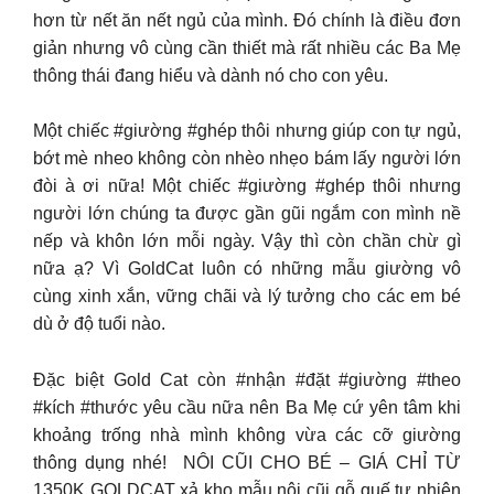
hơn từ nết ăn nết ngủ của mình. Đó chính là điều đơn
giản nhưng vô cùng cần thiết mà rất nhiều các Ba Mẹ
thông thái đang hiểu và dành nó cho con yêu.
Một chiếc #giường #ghép thôi nhưng giúp con tự ngủ,
bớt mè nheo không còn nhèo nhẹo bám lấy người lớn
đòi à ơi nữa! Một chiếc #giường #ghép thôi nhưng
người lớn chúng ta được gần gũi ngắm con mình nề
nếp và khôn lớn mỗi ngày. Vậy thì còn chần chừ gì
nữa ạ? Vì GoldCat luôn có những mẫu giường vô
cùng xinh xắn, vững chãi và lý tưởng cho các em bé
dù ở độ tuổi nào.
️Đặc biệt Gold Cat còn #nhận #đặt #giường #theo
#kích #thước yêu cầu nữa nên Ba Mẹ cứ yên tâm khi
khoảng trống nhà mình không vừa các cỡ giường
thông dụng nhé! ️ NÔI CŨI CHO BÉ – GIÁ CHỈ TỪ
1350K GOLDCAT xả kho mẫu nôi cũi gỗ quế tự nhiên