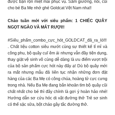
được bận rộn miệt mài phục vụ. Sắm giường, nôi, cũi
cho bé Ba Mẹ nhớ ghé Goldcat Vệt Nam nha!!
Chào tuần mới với siêu phẩm: 1 CHIẾC QUÂY
NGỌT NGÀO VÀ MÁT RƯỢI!!
#Siêu_phẩm_combo_cực_hót_GOLDCAT_đã_ra_lò!!!
. Chất liệu cotton siêu mướt cùng sự thiết kế tỉ mỉ và
công phu, bộ quây cuĩ êm ái nhưng vẫn đầy tiện dụng,
thay giặt vệ sinh vô cùng dễ dàng là ưu điểm vượt trội
của bộ sản phẩm cực hót này đấy ạ! Dù bộ quây mới
ra mắt nhưng mẫu đã liên tục nhận những đơn đặt
hàng của các Ba Mẹ có công chúa, hoàng tử cực cưng
trong nhà. Nếu Ba Mẹ đang bắn khoăn tìm bộ quây cũi
chất nhất cho bé thì đây chính là gợi ý hoàn hảo nhé!
Hướng dẫn sơ cứu hóc dị vật đường thở Trẻ sơ sinh
có thể sặc sữa, bột cháo gây tắc đường thở.