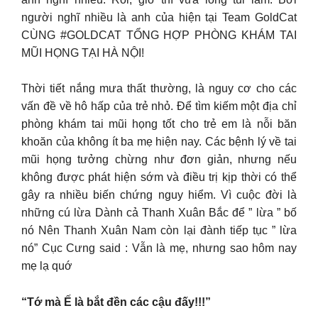
người nghĩ nhiều là anh của hiện tại Team GoldCat
CÙNG #GOLDCAT TỔNG HỢP PHÒNG KHÁM TAI
MŨI HỌNG TẠI HÀ NỘI!
Thời tiết nắng mưa thất thường, là nguy cơ cho các
vấn đề về hô hấp của trẻ nhỏ. Để tìm kiếm một địa chỉ
phòng khám tai mũi họng tốt cho trẻ em là nỗi băn
khoăn của không ít ba mẹ hiện nay. Các bệnh lý về tai
mũi họng tưởng chừng như đơn giản, nhưng nếu
không được phát hiện sớm và điều trị kịp thời có thể
gây ra nhiều biến chứng nguy hiểm. Vì cuộc đời là
những cú lừa Dành cả Thanh Xuân Bắc để ” lừa ” bố
nó Nên Thanh Xuân Nam còn lại đành tiếp tục ” lừa
nó” Cục Cưng said : Vẫn là mẹ, nhưng sao hôm nay
mẹ lạ quớ
“Tớ mà Ế là bắt đền các cậu đấy!!!”