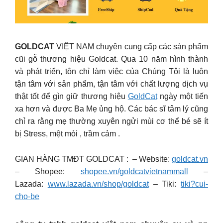
GOLDCAT
VIỆT NAM chuyên cung cấp các sản phẩm
cũi gỗ thương hiệu Goldcat. Qua 10 năm hình thành
và phát triển, tôn chỉ làm việc của Chúng Tôi là luôn
tận tâm với sản phẩm, tận tâm với chất lượng dịch vụ
thật tốt để gìn giữ thương hiệu
GoldCat
ngày một tiến
xa hơn và được Ba Mẹ ủng hộ.
Các bác sĩ tâm lý cũng
chỉ ra rằng mẹ thường xuyên ngửi mùi cơ thể bé sẽ ít
bị Stress, mệt mỏi , trầm cảm .
GIAN HÀNG TMĐT GOLDCAT : – Website:
goldcat.vn
– Shopee:
shopee.vn/goldcatvietnammall
–
Lazada:
www.lazada.vn/shop/goldcat
– Tiki:
tiki?cui-
cho-be