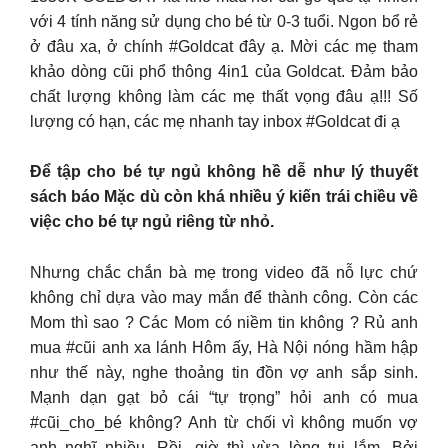
với 4 tính năng sử dụng cho bé từ 0-3 tuổi. Ngon bổ rẻ
ở đâu xa, ở chính #Goldcat đây ạ. Mời các mẹ tham
khảo dòng cũi phổ thông 4in1 của Goldcat. Đảm bảo
chất lượng không làm các mẹ thất vọng đâu ạ!!! Số
lượng có hạn, các mẹ nhanh tay inbox #Goldcat đi ạ
Để tập cho bé tự ngủ không hề dễ như lý thuyết
sách báo Mặc dù còn khá nhiều ý kiến trái chiều về
việc cho bé tự ngủ riêng từ nhỏ.
Nhưng chắc chắn bà mẹ trong video đã nỗ lực chứ
không chỉ dựa vào may mắn để thành công. Còn các
Mom thì sao ? Các Mom có niềm tin không ?
Rủ anh
mua #cũi anh xa lánh Hôm ấy, Hà Nội nóng hầm hập
như thế này, nghe thoảng tin đồn vợ anh sắp sinh.
Mạnh dạn gạt bỏ cái “tự trọng” hỏi anh có mua
#cũi_cho_bé không? Anh từ chối vì không muốn vợ
anh nghĩ nhiều. Rồi, giờ thì vừa lòng tui lắm. Bởi