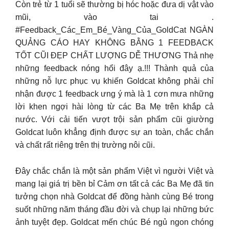
Còn trẻ từ 1 tuổi sẽ thường bị hóc hoặc đưa dị vật vào
mũi, vào tai .
#Feedback_Các_Em_Bé_Vàng_Của_GoldCat NGÀN
QUẢNG CÁO HAY KHÔNG BẰNG 1 FEEDBACK
TỐT ️CŨI ĐẸP ️CHẤT LƯỢNG ️DỄ THƯƠNG Thả nhẹ
những feedback nóng hổi đây ạ.!!! Thành quả của
những nỗ lực phục vụ khiến Goldcat không phải chỉ
nhận được 1 feedback ưng ý mà là 1 cơn mưa những
lời khen ngợi hài lòng từ các Ba Mẹ trên khắp cả
nước. Với cải tiến vượt trội sản phẩm cũi giường
Goldcat luôn khẳng định được sự an toàn, chắc chắn
và chất rất riêng trên thị trường nôi cũi.
Đây chắc chắn là một sản phẩm Việt vì người Việt và
mang lại giá trị bền bỉ
Cảm ơn tất cả các Ba Mẹ đã tin
tưởng chọn nhà Goldcat để đồng hành cùng Bé trong
suốt những năm tháng đầu đời và chụp lại những bức
ảnh tuyệt đẹp. Goldcat mến chúc Bé ngủ ngon chóng