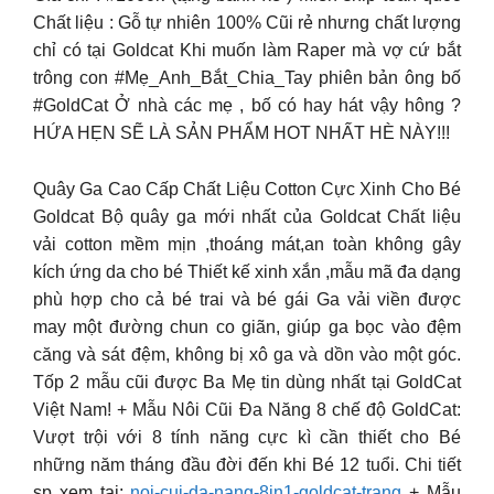
Chất liệu : Gỗ tự nhiên 100% Cũi rẻ nhưng chất lượng
chỉ có tại Goldcat
Khi muốn làm Raper mà vợ cứ bắt
trông con #Mẹ_Anh_Bắt_Chia_Tay phiên bản ông bố
#GoldCat Ở nhà các mẹ , bố có hay hát vậy hông ?
HỨA HẸN SẼ LÀ SẢN PHẨM HOT NHẤT HÈ NÀY!!!
Quây Ga Cao Cấp Chất Liệu Cotton Cực Xinh Cho Bé
Goldcat Bộ quây ga mới nhất của Goldcat Chất liệu
vải cotton mềm mịn ,thoáng mát,an toàn không gây
kích ứng da cho bé Thiết kế xinh xắn ,mẫu mã đa dạng
phù hợp cho cả bé trai và bé gái Ga vải viền được
may một đường chun co giãn, giúp ga bọc vào đệm
căng và sát đệm, không bị xô ga và dồn vào một góc.
Tốp 2 mẫu cũi được Ba Mẹ tin dùng nhất tại GoldCat
Việt Nam! + Mẫu Nôi Cũi Đa Năng 8 chế độ GoldCat:
Vượt trội với 8 tính năng cực kì cần thiết cho Bé
những năm tháng đầu đời đến khi Bé 12 tuổi. Chi tiết
sp xem tại:
noi-cui-da-nang-8in1-goldcat-trang
+ Mẫu