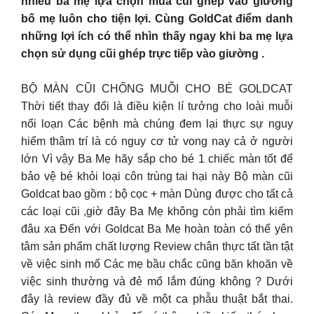
nhiều ba mẹ lựa chọn mua cũi ghép vào giường
bố mẹ luôn cho tiện lợi. Cùng GoldCat điểm danh
những lợi ích có thể nhìn thấy ngay khi ba mẹ lựa
chọn sử dụng cũi ghép trực tiếp vào giường .
BỘ MÀN CŨI CHỐNG MUỖI CHO BÉ GOLDCAT
Thời tiết thay đổi là điều kiện lí tưởng cho loài muỗi
nổi loạn Các bệnh mà chúng đem lại thực sự nguy
hiểm thâm trí là có nguy cơ tử vong nay cả ở người
lớn Vì vậy Ba Mẹ hãy sắp cho bé 1 chiếc màn tốt để
bảo vệ bé khỏi loại côn trùng tai hại này Bộ màn cũi
Goldcat bao gồm : bộ cọc + màn Dùng được cho tất cả
các loại cũi ,giờ đây Ba Mẹ không còn phải tìm kiếm
đâu xa Đến với Goldcat Ba Mẹ hoàn toàn có thể yên
tâm sản phẩm chất lượng Review chân thực tất tần tật
về việc sinh mổ Các mẹ bầu chắc cũng băn khoăn về
việc sinh thường và đẻ mổ lắm đúng không ? Dưới
đây là review đầy đủ về một ca phẫu thuật bắt thai.