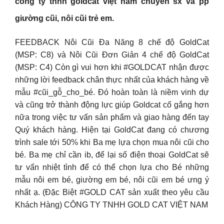
công ty tnhh goldcat việt nam chuyên sx và pp
giường cũi, nôi cũi trẻ em.
FEEDBACK Nôi Cũi Đa Năng 8 chế độ GoldCat
(MSP: C8) và Nôi Cũi Đơn Giản 4 chế độ GoldCat
(MSP: C4) Còn gì vui hơn khi #GOLDCAT nhận được
những lời feedback chân thực nhất của khách hàng về
mẫu #cũi_gỗ_cho_bé. Đó hoàn toàn là niềm vinh dự
và cũng trở thành động lực giúp Goldcat cố gắng hơn
nữa trong việc tư vấn sản phẩm và giao hàng đến tay
Quý khách hàng. Hiện tại GoldCat đang có chương
trình sale tới 50% khi Ba mẹ lựa chọn mua nôi cũi cho
bé. Ba mẹ chỉ cần ib, để lại số điện thoại GoldCat sẽ
tư vấn nhiệt tình để có thể chọn lựa cho Bé những
mẫu nôi em bé, giường em bé, nôi cũi em bé ưng ý
nhất ạ. (Đặc Biệt #GOLD CAT sản xuất theo yêu cầu
Khách Hàng) CÔNG TY TNHH GOLD CAT VIỆT NAM