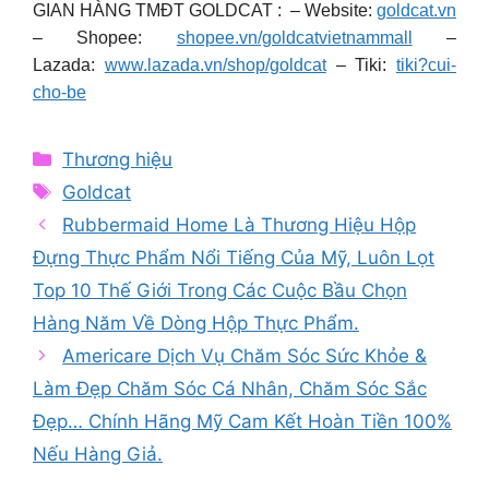
GIAN HÀNG TMĐT GOLDCAT : – Website:
goldcat.vn
– Shopee:
shopee.vn/goldcatvietnammall
–
Lazada:
www.lazada.vn/shop/goldcat
– Tiki:
tiki?cui-
cho-be
Categories
Thương hiệu
Tags
Goldcat
Rubbermaid Home Là Thương Hiệu Hộp
Đựng Thực Phẩm Nổi Tiếng Của Mỹ, Luôn Lọt
Top 10 Thế Giới Trong Các Cuộc Bầu Chọn
Hàng Năm Về Dòng Hộp Thực Phẩm.
Americare Dịch Vụ Chăm Sóc Sức Khỏe &
Làm Đẹp Chăm Sóc Cá Nhân, Chăm Sóc Sắc
Đẹp… Chính Hãng Mỹ Cam Kết Hoàn Tiền 100%
Nếu Hàng Giả.