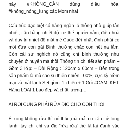
này #KHÔNG_CẦN dùng điều hòa,
#không_nóng_lưng các Mom nha!
Cấu trúc đặc biệt có hàng ngàn lỗ thông nhỏ giúp tản
nhiệt, cân bằng nhiệt độ cơ thể người nằm, điều hoà
và duy trì nhiệt độ mát mẻ Cuộc đời nhất định phải có
một đứa con gái Bình thường chắc con nết na lắm.
Còn cái sự nghịch nó cũng chỉ bình thường như
chuyện ở huyện mà thôi
Thông tin chi tiết sản phẩm –
Gồm 3 lớp: – Dài Rộng : 120cm x 60cm – Bên trong
sản phẩm là mủ cao su thiên nhiên 100%, cực kỳ mềm
mại và mát lạnh Set gồm: 1 chiếu + 1 Gối #CAM_KẾT:
Hàng LOẠI 1 bao đẹp và chất lượng…
AI RỒI CŨNG PHẢI RỬA ĐÍC CHO CON THÔI
Ẻ xong không rửa thì nó thúi ,mà mắt cu cậu cứ long
lanh ,tay chỉ chỉ và đíc “rửa rửa”,thế là lại đành vác