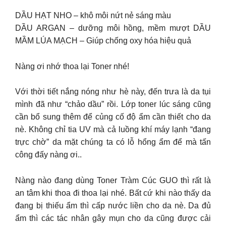
DẦU HẠT NHO – khô môi nứt nẻ sáng màu
DẦU ARGAN – dưỡng môi hồng, mềm mượt DẦU
MẦM LÚA MẠCH – Giúp chống oxy hóa hiệu quả
Nàng ơi nhớ thoa lại Toner nhé!
Với thời tiết nắng nóng như hè này, đến trưa là da tụi
mình đã như “chảo dầu” rồi. Lớp toner lúc sáng cũng
cần bổ sung thêm để củng cố độ ẩm cần thiết cho da
nè. Không chỉ tia UV mà cả luồng khí máy lạnh “đang
trực chờ” da mặt chúng ta có lỗ hổng ẩm để mà tấn
công đấy nàng ơi..
Nàng nào đang dùng Toner Tràm Cúc GUO thì rất là
an tâm khi thoa đi thoa lại nhé. Bất cứ khi nào thấy da
đang bị thiếu ẩm thì cấp nước liền cho da nè. Da đủ
ẩm thì các tác nhân gây mụn cho da cũng được cải