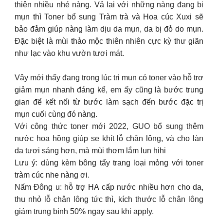
thiện nhiều nhé nàng. Vả lại với những nàng đang bị
mụn thì Toner bổ sung Tràm trà và Hoa cúc Xuxi sẽ
bảo đảm giúp nàng làm dịu da mụn, da bị đỏ do mụn.
Đặc biệt là mùi thảo mộc thiên nhiên cực kỳ thư giãn
như lạc vào khu vườn tươi mát.
Vậy mới thấy đang trong lúc trị mụn có toner vào hỗ trợ
giảm mụn nhanh đáng kể, em ấy cũng là bước trung
gian để kết nối từ bước làm sạch đến bước đặc trị
mụn cuối cùng đó nàng.
Với công thức toner mới 2022, GUO bổ sung thêm
nước hoa hồng giúp se khít lỗ chân lông, và cho làn
da tươi sáng hơn, mà mùi thơm lắm lun hihi
Lưu ý: dùng kèm bông tẩy trang loại mỏng với toner
tràm cúc nhe nàng ơi.
Nấm Đông u: hỗ trợ HA cấp nước nhiều hơn cho da,
thu nhỏ lỗ chân lông tức thì, kích thước lỗ chân lông
giảm trung bình 50% ngay sau khi apply.