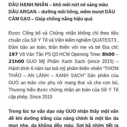
DẦU HẠNH NHÂN – khô môi nứt nẻ sáng màu
DẦU ARGAN – dưỡng môi hồng, mềm mượt DẦU
CÁM GẠO – Giúp chống nắng hiệu quả
Được Công bố và Chứng nhận không chì theo tiêu
chuẩn của Sở Y Tế và Viện kiểm nghiệm QUATEST3 .
Đảm bảo an toàn, thân thiện với mẹ và bé Địa chỉ:
𝟭𝟵𝟳 Võ Văn Tần P5 Q3 HCM Opening Time: 𝟴𝗵𝟬𝟬 –
𝟮𝟭𝗵𝟬𝟬 GUO Mỹ Phẩm Xanh Sạch (since 2015) –
Hành trình 6 năm lan toả mỹ phẩm thiên nhiên “THƠM
THẢO – AN LÀNH – XANH SẠCH” Sản phẩm của
GUO an toàn cho phụ nữ mang thai và cho con bú.
Thương hiệu được chứng nhận an toàn của Sở Y Tế
cấp phép. Since 2015
Trong lúc tư vấn dạo này GUO nhận thấy một vấn
đề khi dưỡng trắng của nàng chính là một làn da
mụn nhẹ, da không đều màu. Sợi bã nhờn tiết ra