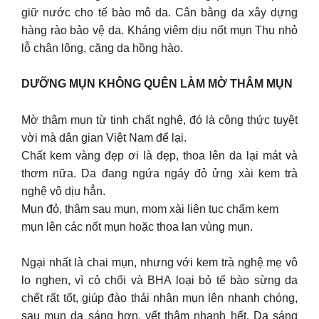
giữ nước cho tế bào mô da. Cân bằng da xây dựng
hàng rào bảo vệ da. Kháng viêm dịu nốt mụn Thu nhỏ
lỗ chân lông, căng da hồng hào.
DƯỠNG MỤN KHÔNG QUÊN LÀM MỜ THÂM MỤN
Mờ thâm mụn từ tinh chất nghệ, đó là công thức tuyệt
vời mà dân gian Việt Nam để lại.
Chất kem vàng đẹp ơi là đẹp, thoa lên da lại mát và
thơm nữa. Da đang ngứa ngáy đỏ ửng xài kem trà
nghệ vô dịu hẳn.
Mụn đỏ, thâm sau mụn, mom xài liên tục chấm kem
mụn lên các nốt mụn hoặc thoa lan vùng mụn.
Ngại nhất là chai mụn, nhưng với kem trà nghệ mẹ vô
lo nghen, vì cỏ chổi và BHA loại bỏ tế bào sừng da
chết rất tốt, giúp đào thải nhân mụn lên nhanh chóng,
sau mụn da sáng hơn, vết thâm nhanh hết. Da sáng