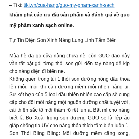
– Tiki:
tiki.vn/cua-hang/guo-my-pham-xanh-sach
khám phá các ưu đãi sản phẩm và đánh giá về guo
mỹ phẩm xanh sạch online.
Tự Tin Diện Son Xinh Nàng Lung Linh Tắm Biển
Mùa hè đã gõ cửa nàng chưa nè, còn GUO dạo này
vẫn tất bật gói từng thỏi son gửi đến tay nàng để kịp
cho nàng diện đi biển ne.
Không quên trong túi 1 thỏi son dưỡng hồng dâu thoa
lên môi, mỗi khi cần dưỡng mềm môi nhen nàng ui.
Sự kết hợp của ​​5 loại dầu thiên nhiên cao cấp sẽ cung
cấp cho đôi môi nàng một nguồn dưỡng chất tuyệt vời,
cải thiện sắc tố môi thâm rõ rệt lun ạ. Bật mí cho nàng
biết là Bơ Xoài trong son dưỡng GUO sẽ là lớp áo
giáp chống tia UV cho nàng thỏa thích tắm biển luôn í.
Son Thỏi Bling Bling: Môi dưỡng mềm căng xong,