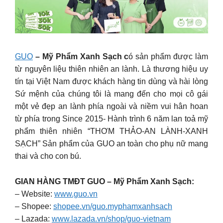
GUO
– Mỹ Phẩm Xanh Sạch c
ó sản phẩm được làm
từ nguyên liệu thiên nhiên an lành. Là thương hiệu uy
tín tại Việt Nam được khách hàng tin dùng và hài lòng
Sứ mệnh của chúng tôi là mang đến cho mọi cô gái
một vẻ đẹp an lành phía ngoài và niềm vui hân hoan
từ phía trong Since 2015- Hành trình 6 năm lan toả mỹ
phẩm thiên nhiên “THƠM THẢO-AN LÀNH-XANH
SẠCH” ‍Sản phẩm của GUO an toàn cho phụ nữ mang
thai và cho con bú.
GIAN HÀNG TMĐT GUO – Mỹ Phẩm Xanh Sạch:
– Website:
www.guo.vn
– Shopee:
shopee.vn/guo.myphamxanhsach
– Lazada:
www.lazada.vn/shop/guo-vietnam