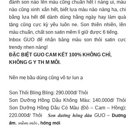
đánh son nào lên màu cũng chuẩn hết í nàng ui, màu
nào cũng xinh xắn hết, biết lựa màu nào nàng ha, chi
bằng lựa hết để dành dùng hằng ngày hay làm quà
tặng cũng cực kỳ yêu luôn ne. Son thiên nhiên, lên
màu chuẩn, chất son satin mềm lì giữ được 6 tiếng.
Inbox GUO để nhận bảng màu son thỏi satin cực
trendy nhen nàng!
ĐẶC BIỆT GUO CAM KẾT 100% KHÔNG CHÌ,
KHÔNG G Y TH M MÔI.
Nên mẹ bầu dùng cũng vô tư lun ạ
Son Thỏi Bling Bling: 290.000đ/ Thỏi
Son Dưỡng Hồng Dâu Không Màu: 140.000đ/ Thỏi
Son Dưỡng Hồng Dâu Có Màu (Đỏ – Cam – Hồng):
220.000đ/ Thỏi
𝑺𝒐𝒏 𝒅𝒖̛𝒐̛̃𝒏𝒈 𝒉𝒐̂̀𝒏𝒈 𝒅𝒂̂𝒖 GUO – 𝗗𝘂̛𝗼̛̃𝗻𝗴
𝗮̂̉𝗺, 𝓶𝓮̂̀𝓶 𝓶𝓸̂𝓲 , 𝗵𝗼̂̀𝗻𝗴 𝗺𝗼̂𝗶