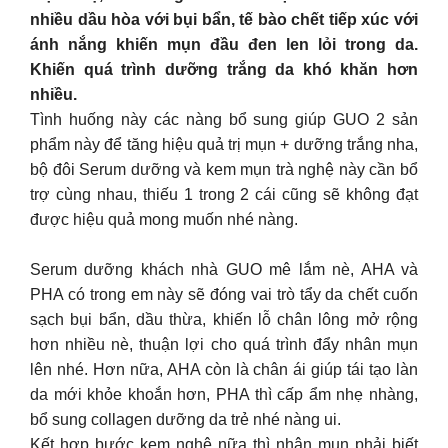
nhiều dầu hòa với bụi bẩn, tế bào chết tiếp xúc với
ánh nắng khiến mụn đầu đen len lỏi trong da.
Khiến quá trình dưỡng trắng da khó khăn hơn
nhiều.
Tình huống này các nàng bổ sung giúp GUO 2 sản
phẩm này để tăng hiệu quả trị mụn + dưỡng trắng nha,
bộ đôi Serum dưỡng và kem mụn trà nghệ này cần bổ
trợ cùng nhau, thiếu 1 trong 2 cái cũng sẽ không đạt
được hiệu quả mong muốn nhé nàng.
Serum dưỡng khách nhà GUO mê lắm nè, AHA và
PHA có trong em này sẽ đóng vai trò tẩy da chết cuốn
sạch bụi bẩn, dầu thừa, khiến lỗ chân lông mở rộng
hơn nhiều nè, thuận lợi cho quá trình đẩy nhân mụn
lên nhé. Hơn nữa, AHA còn là chân ái giúp tái tạo làn
da mới khỏe khoắn hơn, PHA thì cấp ẩm nhẹ nhàng,
bổ sung collagen dưỡng da trẻ nhé nàng ui.
Kết hợp bước kem nghệ nữa thì nhân mụn phải biết