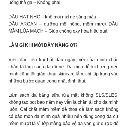
uống thả ga – Không phai
DẦU HẠT NHO – khô môi nứt nẻ sáng màu
DẦU ARGAN – dưỡng môi hồng, mềm mượt DẦU
MẦM LÚA MẠCH – Giúp chống oxy hóa hiệu quả
L
ÀM GÌ KHI MỚI DẬY NÀNG ƠI?
Việc đầu tiên khi bắt đầu ngày mới của mình chắc
chắn là làm sạch da rồi nè. Da mụn dễ kích ứng nên
mình cũng tối giản khâu skincare lắm, chỉ tập trung vào
những bước quan trọng nhất định thui.
Làm sạch da bằng sữa rửa mặt không SLS/SLES,
không tạo bọt bao năm nay vẫn là chân ái cho da mình
luôn. Cái chất mềm mềm dễ thoa dễ làm sạch không
có bào mòn da mình quá nhiều nên dùng xong da cứ
mềm mượt là vì lớp màng bảo vệ da vẫn giữ được độ