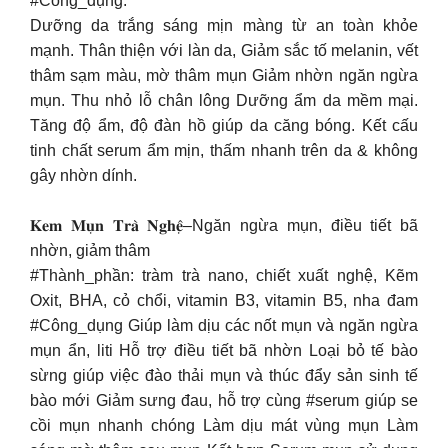
#Công_dụng:
Dưỡng da trắng sáng mịn màng từ an toàn khỏe
mạnh. Thân thiện với làn da, Giảm sắc tố melanin, vết
thâm sạm màu, mờ thâm mụn Giảm nhờn ngăn ngừa
mụn. Thu nhỏ lỗ chân lông Dưỡng ẩm da mềm mại.
Tăng độ ẩm, độ đàn hồ giúp da căng bóng. Kết cấu
tinh chất serum ẩm mịn, thấm nhanh trên da & không
gây nhờn dính.
𝐊𝐞𝐦 𝐌𝐮̣𝐧 𝐓𝐫𝐚̀ 𝐍𝐠𝐡𝐞̣̂–Ngăn ngừa mụn, điều tiết bã
nhờn, giảm thâm
#Thành_phần: tràm trà nano, chiết xuất nghệ, Kẽm
Oxit, BHA, cỏ chổi, vitamin B3, vitamin B5, nha đam
#Công_dụng Giúp làm dịu các nốt mụn và ngăn ngừa
mụn ẩn, liti Hỗ trợ điều tiết bã nhờn Loại bỏ tế bào
sừng giúp việc đào thải mụn và thúc đẩy sản sinh tế
bào mới Giảm sưng đau, hỗ trợ cùng #serum giúp se
cồi mụn nhanh chóng Làm dịu mát vùng mụn Làm