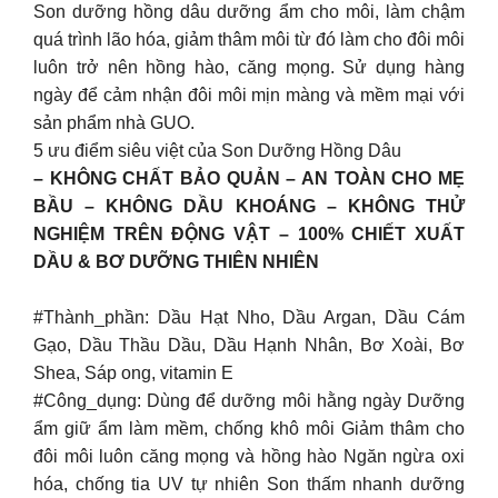
Son dưỡng hồng dâu dưỡng ẩm cho môi, làm chậm
quá trình lão hóa, giảm thâm môi từ đó làm cho đôi môi
luôn trở nên hồng hào, căng mọng. Sử dụng hàng
ngày để cảm nhận đôi môi mịn màng và mềm mại với
sản phẩm nhà GUO.
5 ưu điểm siêu việt của Son Dưỡng Hồng Dâu
– KHÔNG CHẤT BẢO QUẢN – AN TOÀN CHO MẸ
BẦU – KHÔNG DẦU KHOÁNG – KHÔNG THỬ
NGHIỆM TRÊN ĐỘNG VẬT – 100% CHIẾT XUẤT
DẦU & BƠ DƯỠNG THIÊN NHIÊN
#Thành_phần: Dầu Hạt Nho, Dầu Argan, Dầu Cám
Gạo, Dầu Thầu Dầu, Dầu Hạnh Nhân, Bơ Xoài, Bơ
Shea, Sáp ong, vitamin E
#Công_dụng: Dùng để dưỡng môi hằng ngày Dưỡng
ẩm giữ ẩm làm mềm, chống khô môi Giảm thâm cho
đôi môi luôn căng mọng và hồng hào Ngăn ngừa oxi
hóa, chống tia UV tự nhiên Son thấm nhanh dưỡng