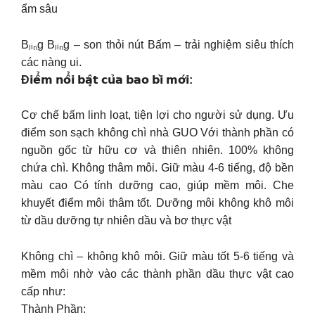
ẩm sâu
Bₗᵢₙg Bₗᵢₙg – son thỏi nút Bấm – trải nghiệm siêu thích
các nàng ui.
Đ𝗶𝗲̂̉𝗺 𝗻𝗼̂̉𝗶 𝗯𝗮̣̂𝘁 𝗰𝘂̉𝗮 𝗯𝗮𝗼 𝗯𝗶̀ 𝗺𝗼̛́𝗶:
Cơ chế bấm linh loạt, tiện lợi cho người sử dụng. Ưu
điểm son sạch không chì nhà GUO Với thành phần có
nguồn gốc từ hữu cơ và thiên nhiên. 100% không
chứa chì. Không thâm môi. Giữ màu 4-6 tiếng, độ bền
màu cao Có tính dưỡng cao, giúp mềm môi. Che
khuyết điểm môi thâm tốt. Dưỡng môi không khô môi
từ dầu dưỡng tự nhiên dầu và bơ thực vật
Không chì – không khô môi. Giữ màu tốt 5-6 tiếng và
mềm môi nhờ vào các thành phần dầu thực vật cao
cấp như:
Thành Phần: