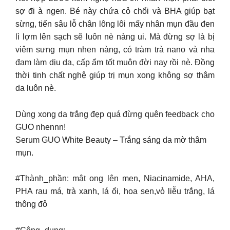
sợ đi à ngen. Bé này chứa cỏ chổi và BHA giúp bạt
sừng, tiến sâu lỗ chân lông lôi mấy nhân mụn đầu đen
lì lợm lên sạch sẽ luôn nè nàng ui. Mà đừng sợ là bị
viêm sưng mụn nhen nàng, có tràm trà nano và nha
đam làm dịu da, cấp ẩm tốt muôn đời nay rồi nè. Đồng
thời tinh chất nghệ giúp trị mụn xong không sợ thâm
da luôn nè.
Dùng xong da trắng đẹp quá đừng quên feedback cho
GUO nhennn!
Serum GUO White Beauty – Trắng sáng da mờ thâm
mụn.
#Thành_phần: mật ong lên men, Niacinamide, AHA,
PHA rau má, trà xanh, lá ổi, hoa sen,vỏ liễu trắng, lá
thông đỏ