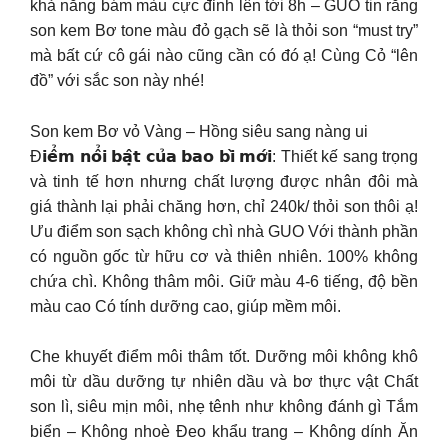
khả năng bám màu cực đỉnh lên tới 8h – GUO tin rằng
son kem Bơ tone màu đỏ gạch sẽ là thỏi son “must try”
mà bất cứ cô gái nào cũng cần có đó ạ! Cùng Cỏ “lên
đồ” với sắc son này nhé!
Son kem Bơ vỏ Vàng – Hồng siêu sang nàng ui
Đ𝗶𝗲̂̉𝗺 𝗻𝗼̂̉𝗶 𝗯𝗮̣̂𝘁 𝗰𝘂̉𝗮 𝗯𝗮𝗼 𝗯𝗶̀ 𝗺𝗼̛́𝗶: Thiết kế sang trọng
và tinh tế hơn nhưng chất lượng được nhân đôi mà
giá thành lại phải chăng hơn, chỉ 240k/ thỏi son thôi ạ!
Ưu điểm son sạch không chì nhà GUO Với thành phần
có nguồn gốc từ hữu cơ và thiên nhiên. 100% không
chứa chì. Không thâm môi. Giữ màu 4-6 tiếng, độ bền
màu cao Có tính dưỡng cao, giúp mềm môi.
Che khuyết điểm môi thâm tốt. Dưỡng môi không khô
môi từ dầu dưỡng tự nhiên dầu và bơ thực vật Chất
son lì, siêu mịn môi, nhẹ tênh như không đánh gì Tắm
biển – Không nhoè Đeo khẩu trang – Không dính Ăn