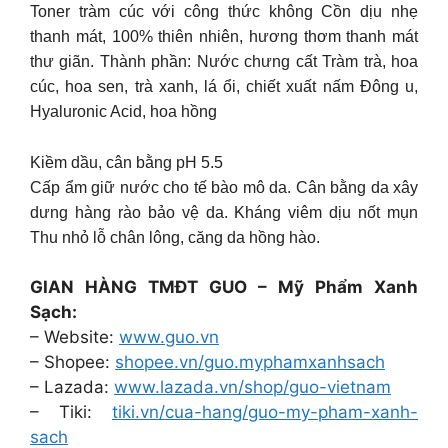
Toner tràm cúc với công thức không Cồn dịu nhẹ
thanh mát, 100% thiên nhiên, hương thơm thanh mát
thư giãn. Thành phần: Nước chưng cất Tràm trà, hoa
cúc, hoa sen, trà xanh, lá ổi, chiết xuất nấm Đông u,
Hyaluronic Acid, hoa hồng
Kiềm dầu, cân bằng pH 5.5
Cấp ẩm giữ nước cho tế bào mô da. Cân bằng da xây
dưng hàng rào bảo vệ da. Kháng viêm dịu nốt mụn
Thu nhỏ lỗ chân lông, căng da hồng hào.
GIAN HÀNG TMĐT GUO – Mỹ Phẩm Xanh
Sạch:
– Website:
www.guo.vn
– Shopee:
shopee.vn/guo.myphamxanhsach
– Lazada:
www.lazada.vn/shop/guo-vietnam
– Tiki:
tiki.vn/cua-hang/guo-my-pham-xanh-
sach