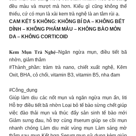
đều màu và mượt mà hơn. Kiểu gì cũng không thể
thiếu, cứ có mụn là xài kem trà nghệ là an tâm rùi ạ.
CAM KẾT 5 KHÔNG: KHÔNG BÍ DA – KHÔNG BẾT
DÍNH – KHÔNG PHẨM MÀU – KHÔNG BÀO MÒN
DA – KHÔNG CORTICOID
𝐊𝐞𝐦 𝐌𝐮̣𝐧 𝐓𝐫𝐚̀ 𝐍𝐠𝐡𝐞̣̂–Ngăn ngừa mụn, điều tiết bã
nhờn, giảm thâm
#Thành_phần: tràm trà nano, chiết xuất nghệ, Kẽm
Oxit, BHA, cỏ chổi, vitamin B3, vitamin B5, nha đam
#Công_dụng
Giúp làm dịu các nốt mụn và ngăn ngừa mụn ẩn, liti
Hỗ trợ điều tiết bã nhờn Loại bỏ tế bào sừng chết giúp
việc đào thải mụn và thúc đẩy sản sinh tế bào mới
Giảm sưng đau, hỗ trợ cùng #serum giúp se cồi mụn
nhanh chóng Làm dịu mát vùng mụn Làm sáng mờ
thâm sau mụn Kết hợp Serum mụn sử dụng kèm giúp