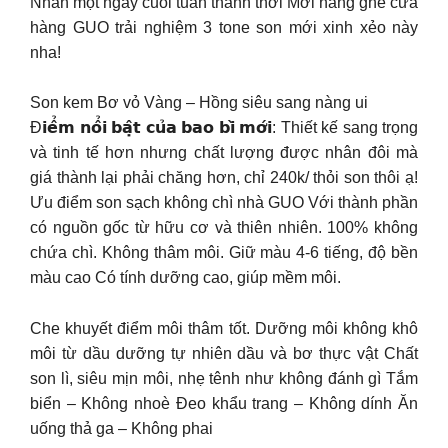
Nhân một ngày cuối tuần thảnh thơi Mời nàng ghé cửa
hàng GUO trải nghiệm 3 tone son mới xinh xẻo này
nha!
Son kem Bơ vỏ Vàng – Hồng siêu sang nàng ui
Đ𝗶𝗲̂̉𝗺 𝗻𝗼̂̉𝗶 𝗯𝗮̣̂𝘁 𝗰𝘂̉𝗮 𝗯𝗮𝗼 𝗯𝗶̀ 𝗺𝗼̛́𝗶: Thiết kế sang trọng
và tinh tế hơn nhưng chất lượng được nhân đôi mà
giá thành lại phải chăng hơn, chỉ 240k/ thỏi son thôi ạ!
Ưu điểm son sạch không chì nhà GUO Với thành phần
có nguồn gốc từ hữu cơ và thiên nhiên. 100% không
chứa chì. Không thâm môi. Giữ màu 4-6 tiếng, độ bền
màu cao Có tính dưỡng cao, giúp mềm môi.
Che khuyết điểm môi thâm tốt. Dưỡng môi không khô
môi từ dầu dưỡng tự nhiên dầu và bơ thực vật Chất
son lì, siêu mịn môi, nhẹ tênh như không đánh gì Tắm
biển – Không nhoè Đeo khẩu trang – Không dính Ăn
uống thả ga – Không phai