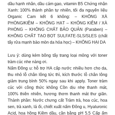
dầu hạnh nhân, dầu cám gạo, vitamin B5 Chứng nhận
Xanh: 100% thành phần tự nhiên, tối đa nguyên liệu
Organic Cam kết 6 không: – KHÔNG XÀ
PHÒNG/KIỀM – KHÔNG HẠT – KHÔNG KIỀM / XÀ
PHÒNG – KHÔNG CHẤT BẢO QUẢN (Paraben) –
KHÔNG CHẤT TẠO BỌT SULFATE-SLS/SLES (chất
tẩy rửa mạnh bào mòn da hóa học) – KHÔNG HẠI DA
Lưu ý: dùng kèm bông tẩy trang loại mỏng với toner
tràm cúc nhe nàng ơi.
Nấm Đông u: hỗ trợ HA cấp nước nhiều hơn cho da,
thu nhỏ lỗ chân lông tức thì, kích thước lỗ chân lông
giảm trung bình 50% ngay sau khi apply. Toner tràm
cúc với công thức không Cồn dịu nhẹ thanh mát,
100% thiên nhiên, hương thơm thanh mát thư giãn.
Thành phần: Nước chưng cất Tràm trà, hoa cúc, hoa
sen, trà xanh, lá ổi, chiết xuất nấm Đông u, Hyaluronic
Acid, hoa hồng Kiềm dầu, cân bằng pH 5.5 Cấp ẩm