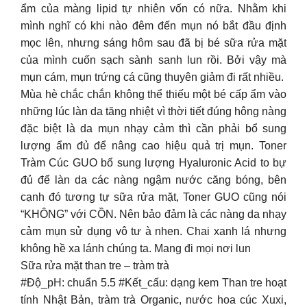
ẩm của màng lipid tự nhiên vốn có nữa. Nhằm khi
mình nghĩ có khi nào đêm đến mụn nó bắt đầu định
mọc lên, nhưng sáng hôm sau đã bị bé sữa rửa mặt
của mình cuốn sạch sành sanh lun rồi. Bởi vậy mà
mụn cám, mụn trứng cá cũng thuyên giảm đi rất nhiều.
Mùa hè chắc chắn không thể thiếu một bé cấp ẩm vào
những lúc làn da tăng nhiệt vì thời tiết đúng hông nàng
đặc biệt là da mụn nhạy cảm thì cần phải bổ sung
lượng ẩm đủ để nâng cao hiệu quả trị mụn. Toner
Tràm Cúc GUO bổ sung lượng Hyaluronic Acid to bự
đủ để làn da các nàng ngậm nước căng bóng, bên
cạnh đó tương tự sữa rửa mặt, Toner GUO cũng nói
“KHÔNG” với CỒN. Nên bảo đảm là các nàng da nhạy
cảm mụn sử dụng vô tư à nhen. Chai xanh lá nhưng
không hề xa lánh chúng ta. Mang đi mọi nơi lun
Sữa rửa mặt than tre – tràm trà
#Độ_pH: chuẩn 5.5 #Kết_cấu: dạng kem Than tre hoạt
tính Nhật Bản, tràm trà Organic, nước hoa cúc Xuxi,