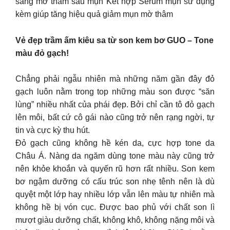
sáng mờ thâm sau mụn Kết hợp Serum mụn sử dụng
kèm giúp tăng hiệu quả giảm mụn mờ thâm
Vẻ đẹp trầm ấm kiêu sa từ son kem bơ GUO – Tone
màu đỏ gạch!
Chẳng phải ngẫu nhiên mà những năm gần đây đỏ
gạch luôn nằm trong top những màu son được “săn
lùng” nhiều nhất của phái đẹp. Bởi chỉ cần tô đỏ gạch
lên môi, bất cứ cô gái nào cũng trở nên rạng ngời, tự
tin và cực kỳ thu hút.
Đỏ gạch cũng không hề kén da, cực hợp tone da
Châu Á. Nàng da ngăm dùng tone màu này cũng trở
nên khỏe khoắn và quyến rũ hơn rất nhiều. Son kem
bơ ngậm dưỡng có cấu trúc son nhẹ tênh nên là dù
quyệt một lớp hay nhiều lớp vẫn lên màu tự nhiên mà
không hề bị vón cục. Được bao phủ với chất son lì
mượt giàu dưỡng chất, không khô, không nặng môi và