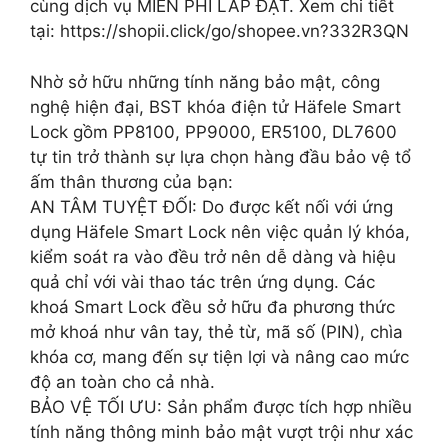
cùng dịch vụ MIỄN PHÍ LẮP ĐẶT. Xem chi tiết
tại: https://shopii.click/go/shopee.vn?332R3QN
Nhờ sở hữu những tính năng bảo mật, công
nghệ hiện đại, BST khóa điện tử Häfele Smart
Lock gồm PP8100, PP9000, ER5100, DL7600
tự tin trở thành sự lựa chọn hàng đầu bảo vệ tổ
ấm thân thương của bạn:
AN TÂM TUYỆT ĐỐI: Do được kết nối với ứng
dụng Häfele Smart Lock nên việc quản lý khóa,
kiểm soát ra vào đều trở nên dễ dàng và hiệu
quả chỉ với vài thao tác trên ứng dụng. Các
khoá Smart Lock đều sở hữu đa phương thức
mở khoá như vân tay, thẻ từ, mã số (PIN), chìa
khóa cơ, mang đến sự tiện lợi và nâng cao mức
độ an toàn cho cả nhà.
BẢO VỆ TỐI ƯU: Sản phẩm được tích hợp nhiều
tính năng thông minh bảo mật vượt trội như xác