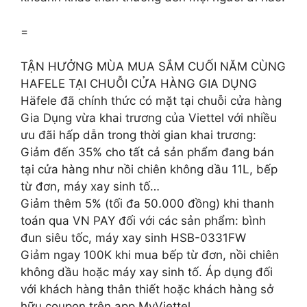
=
TẬN HƯỞNG MÙA MUA SẮM CUỐI NĂM CÙNG
HAFELE TẠI CHUỖI CỬA HÀNG GIA DỤNG
Häfele đã chính thức có mặt tại chuỗi cửa hàng
Gia Dụng vừa khai trương của Viettel với nhiều
ưu đãi hấp dẫn trong thời gian khai trương:
Giảm đến 35% cho tất cả sản phẩm đang bán
tại cửa hàng như nồi chiên không dầu 11L, bếp
từ đơn, máy xay sinh tố…
Giảm thêm 5% (tối đa 50.000 đồng) khi thanh
toán qua VN PAY đối với các sản phẩm: bình
đun siêu tốc, máy xay sinh HSB-0331FW
Giảm ngay 100K khi mua bếp từ đơn, nồi chiên
không dầu hoặc máy xay sinh tố. Áp dụng đối
với khách hàng thân thiết hoặc khách hàng sở
hữu coupon trên app MyViettel.