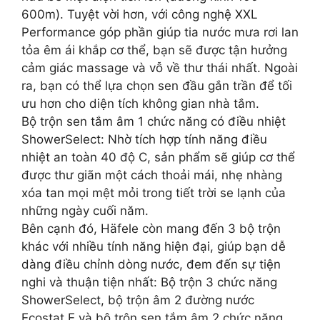
600m). Tuyệt vời hơn, với công nghệ XXL
Performance góp phần giúp tia nước mưa rơi lan
tỏa êm ái khắp cơ thể, bạn sẽ được tận hưởng
cảm giác massage và vỗ về thư thái nhất. Ngoài
ra, bạn có thể lựa chọn sen đầu gắn trần để tối
ưu hơn cho diện tích không gian nhà tắm.
Bộ trộn sen tắm âm 1 chức năng có điều nhiệt
ShowerSelect: Nhờ tích hợp tính năng điều
nhiệt an toàn 40 độ C, sản phẩm sẽ giúp cơ thể
được thư giãn một cách thoải mái, nhẹ nhàng
xóa tan mọi mệt mỏi trong tiết trời se lạnh của
những ngày cuối năm.
Bên cạnh đó, Häfele còn mang đến 3 bộ trộn
khác với nhiều tính năng hiện đại, giúp bạn dễ
dàng điều chỉnh dòng nước, đem đến sự tiện
nghi và thuận tiện nhất: Bộ trộn 3 chức năng
ShowerSelect, bộ trộn âm 2 đường nước
Ecostat E và bộ trộn sen tắm âm 2 chức năng