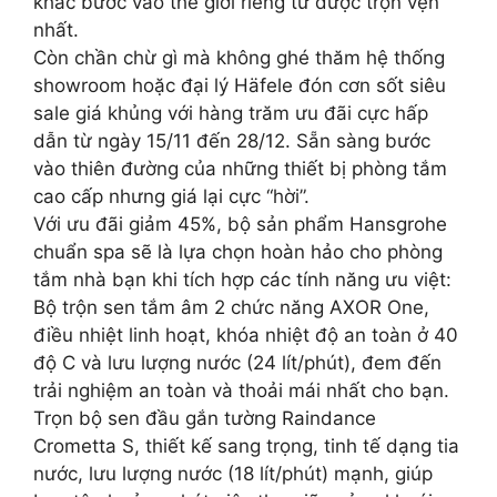
khắc bước vào thế giới riêng tư được trọn vẹn
nhất.
Còn chần chừ gì mà không ghé thăm hệ thống
showroom hoặc đại lý Häfele đón cơn sốt siêu
sale giá khủng với hàng trăm ưu đãi cực hấp
dẫn từ ngày 15/11 đến 28/12. Sẵn sàng bước
vào thiên đường của những thiết bị phòng tắm
cao cấp nhưng giá lại cực “hời”.
Với ưu đãi giảm 45%, bộ sản phẩm Hansgrohe
chuẩn spa sẽ là lựa chọn hoàn hảo cho phòng
tắm nhà bạn khi tích hợp các tính năng ưu việt:
Bộ trộn sen tắm âm 2 chức năng AXOR One,
điều nhiệt linh hoạt, khóa nhiệt độ an toàn ở 40
độ C và lưu lượng nước (24 lít/phút), đem đến
trải nghiệm an toàn và thoải mái nhất cho bạn.
Trọn bộ sen đầu gắn tường Raindance
Crometta S, thiết kế sang trọng, tinh tế dạng tia
nước, lưu lượng nước (18 lít/phút) mạnh, giúp