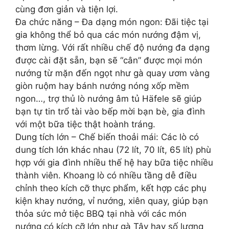
cùng đơn giản và tiện lợi.
️Đa chức năng – Đa dạng món ngon: Đãi tiệc tại
gia không thể bỏ qua các món nướng đậm vị,
thơm lừng. Với rất nhiều chế độ nướng đa dạng
được cài đặt sẵn, bạn sẽ “cân” được mọi món
nướng từ mặn đến ngọt như gà quay ươm vàng
giòn ruộm hay bánh nướng nóng xốp mềm
ngon…, trợ thủ lò nướng âm tủ Häfele sẽ giúp
bạn tự tin trổ tài vào bếp mời bạn bè, gia đình
với một bữa tiệc thật hoành tráng.
️Dung tích lớn – Chế biến thoải mái: Các lò có
dung tích lớn khác nhau (72 lít, 70 lít, 65 lít) phù
hợp với gia đình nhiều thế hệ hay bữa tiệc nhiều
thành viên. Khoang lò có nhiều tầng dễ điều
chỉnh theo kích cỡ thực phẩm, kết hợp các phụ
kiện khay nướng, vỉ nướng, xiên quay, giúp bạn
thỏa sức mở tiệc BBQ tại nhà với các món
nướng có kích cỡ lớn như gà Tây hay số lượng