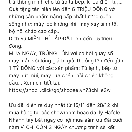
trữ thông minh cho tủ áo tủ bếp, khóa điện tử,…
Quà tặng tân niên lên đến 6 TRIỆU ĐỒNG với
những sản phẩm nâng cấp chất lượng cuộc
sống như: máy lọc không khí, máy xay sinh tố,
bộ nồi chảo cao cấp…
Dịch vụ MIỄN PHÍ LẮP ĐẶT lên đến 1,5 triệu
đồng.
MUA NGAY, TRÚNG LỚN với cơ hội quay số
may mắn với tổng giá trị giải thưởng lên đến gần
1 TỶ ĐỒNG với các sản phẩm: Tủ lạnh, bếp từ,
máy hút mùi, máy rửa chén, nồi chiên không
dầu… Xem chi tiết tại:
https://shopii.click/go/shopee.vn?3chHe2w
Ưu đãi diễn ra duy nhất từ 15/11 đến 28/12 khi
mua hàng tại các showroom hoặc đại lý Häfele.
Nhanh tay bắt ngay cơ hội mua sắm ưu đãi cuối
năm vì CHỈ CÒN 3 NGÀY chương trình sẽ kết