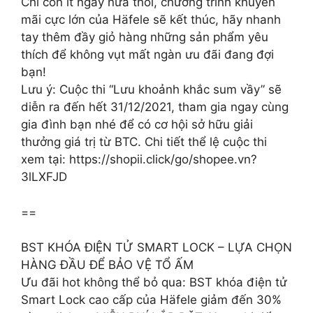
Chỉ còn ít ngày nữa thôi, chương trình khuyến
mãi cực lớn của Häfele sẽ kết thúc, hãy nhanh
tay thêm đầy giỏ hàng những sản phẩm yêu
thích để không vụt mất ngàn ưu đãi đang đợi
bạn!
Lưu ý: Cuộc thi “Lưu khoảnh khắc sum vầy” sẽ
diễn ra đến hết 31/12/2021, tham gia ngay cùng
gia đình bạn nhé để có cơ hội sở hữu giải
thưởng giá trị từ BTC. Chi tiết thể lệ cuộc thi
xem tại: https://shopii.click/go/shopee.vn?
3lLXFJD
==
BST KHÓA ĐIỆN TỬ SMART LOCK – LỰA CHỌN
HÀNG ĐẦU ĐỂ BẢO VỆ TỔ ẤM
Ưu đãi hot không thể bỏ qua: BST khóa điện tử
Smart Lock cao cấp của Häfele giảm đến 30%