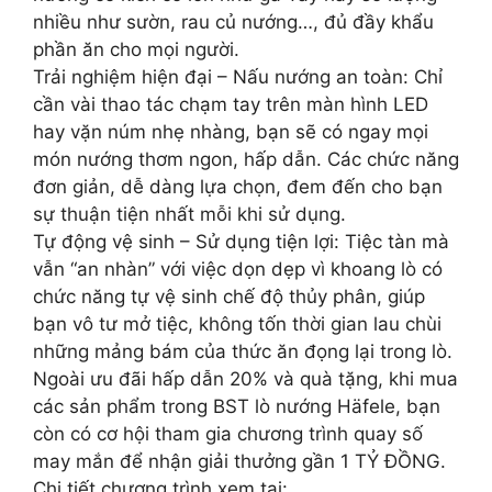
nhiều như sườn, rau củ nướng…, đủ đầy khẩu
phần ăn cho mọi người.
️Trải nghiệm hiện đại – Nấu nướng an toàn: Chỉ
cần vài thao tác chạm tay trên màn hình LED
hay vặn núm nhẹ nhàng, bạn sẽ có ngay mọi
món nướng thơm ngon, hấp dẫn. Các chức năng
đơn giản, dễ dàng lựa chọn, đem đến cho bạn
sự thuận tiện nhất mỗi khi sử dụng.
Tự động vệ sinh – Sử dụng tiện lợi: Tiệc tàn mà
vẫn “an nhàn” với việc dọn dẹp vì khoang lò có
chức năng tự vệ sinh chế độ thủy phân, giúp
bạn vô tư mở tiệc, không tốn thời gian lau chùi
những mảng bám của thức ăn đọng lại trong lò.
Ngoài ưu đãi hấp dẫn 20% và quà tặng, khi mua
các sản phẩm trong BST lò nướng Häfele, bạn
còn có cơ hội tham gia chương trình quay số
may mắn để nhận giải thưởng gần 1 TỶ ĐỒNG.
Chi tiết chương trình xem tại: