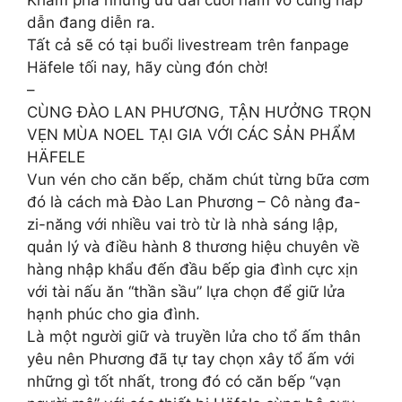
Khám phá những ưu đãi cuối năm vô cùng hấp
dẫn đang diễn ra.
Tất cả sẽ có tại buổi livestream trên fanpage
Häfele tối nay, hãy cùng đón chờ!
–
CÙNG ĐÀO LAN PHƯƠNG, TẬN HƯỞNG TRỌN
VẸN MÙA NOEL TẠI GIA VỚI CÁC SẢN PHẨM
HÄFELE
Vun vén cho căn bếp, chăm chút từng bữa cơm
đó là cách mà Đào Lan Phương – Cô nàng đa-
zi-năng với nhiều vai trò từ là nhà sáng lập,
quản lý và điều hành 8 thương hiệu chuyên về
hàng nhập khẩu đến đầu bếp gia đình cực xịn
với tài nấu ăn “thần sầu” lựa chọn để giữ lửa
hạnh phúc cho gia đình.
Là một người giữ và truyền lửa cho tổ ấm thân
yêu nên Phương đã tự tay chọn xây tổ ấm với
những gì tốt nhất, trong đó có căn bếp “vạn