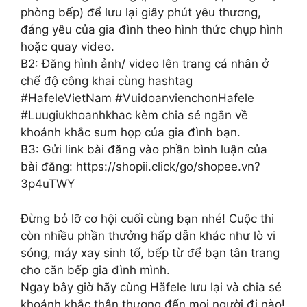
phòng bếp) để lưu lại giây phút yêu thương,
đáng yêu của gia đình theo hình thức chụp hình
hoặc quay video.
B2: Đăng hình ảnh/ video lên trang cá nhân ở
chế độ công khai cùng hashtag
#HafeleVietNam #VuidoanvienchonHafele
#Luugiukhoanhkhac kèm chia sẻ ngắn về
khoảnh khắc sum họp của gia đình bạn.
B3: Gửi link bài đăng vào phần bình luận của
bài đăng: https://shopii.click/go/shopee.vn?
3p4uTWY
Đừng bỏ lỡ cơ hội cuối cùng bạn nhé! Cuộc thi
còn nhiều phần thưởng hấp dẫn khác như lò vi
sóng, máy xay sinh tố, bếp từ để bạn tân trang
cho căn bếp gia đình mình.
Ngay bây giờ hãy cùng Häfele lưu lại và chia sẻ
khoảnh khắc thân thương đến mọi người đi nào!