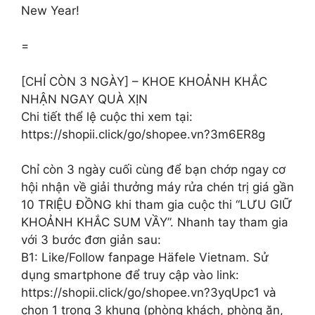
New Year!
=
[CHỈ CÒN 3 NGÀY] – KHOE KHOẢNH KHẮC
NHẬN NGAY QUÀ XỊN
Chi tiết thể lệ cuộc thi xem tại:
https://shopii.click/go/shopee.vn?3m6ER8g
Chỉ còn 3 ngày cuối cùng để bạn chớp ngay cơ
hội nhận về giải thưởng máy rửa chén trị giá gần
10 TRIỆU ĐỒNG khi tham gia cuộc thi “LƯU GIỮ
KHOẢNH KHẮC SUM VẦY”. Nhanh tay tham gia
với 3 bước đơn giản sau:
B1: Like/Follow fanpage Häfele Vietnam. Sử
dụng smartphone để truy cập vào link:
https://shopii.click/go/shopee.vn?3yqUpc1 và
chọn 1 trong 3 khung (phòng khách, phòng ăn,