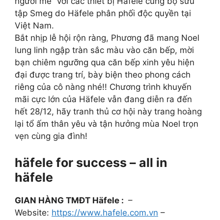
người mê” với các thiết bị Häfele cùng bộ sưu
tập Smeg do Häfele phân phối độc quyền tại
Việt Nam.
Bắt nhịp lễ hội rộn ràng, Phương đã mang Noel
lung linh ngập tràn sắc màu vào căn bếp, mời
bạn chiêm ngưỡng qua căn bếp xinh yêu hiện
đại được trang trí, bày biện theo phong cách
riêng của cô nàng nhé!! Chương trình khuyến
mãi cực lớn của Häfele vẫn đang diễn ra đến
hết 28/12, hãy tranh thủ cơ hội này trang hoàng
lại tổ ấm thân yêu và tận hưởng mùa Noel trọn
vẹn cùng gia đình!
häfele for success – all in
häfele
GIAN HÀNG TMĐT Häfele :
–
Website:
https://www.hafele.com.vn
–