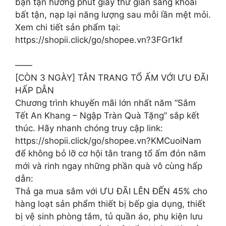
bạn tận hưởng phút giây thư giãn sảng khoái
bất tận, nạp lại năng lượng sau mỗi lần mệt mỏi.
Xem chi tiết sản phẩm tại:
https://shopii.click/go/shopee.vn?3FGr1kf
——
[CÒN 3 NGÀY] TÂN TRANG TỔ ẤM VỚI ƯU ĐÃI
HẤP DẪN
Chương trình khuyến mãi lớn nhất năm “Sắm
Tết An Khang – Ngập Tràn Quà Tặng” sắp kết
thúc. Hãy nhanh chóng truy cập link:
https://shopii.click/go/shopee.vn?KMCuoiNam
để không bỏ lỡ cơ hội tân trang tổ ấm đón năm
mới và rinh ngay những phần quà vô cùng hấp
dẫn:
Thả ga mua sắm với ƯU ĐÃI LÊN ĐẾN 45% cho
hàng loạt sản phẩm thiết bị bếp gia dụng, thiết
bị vệ sinh phòng tắm, tủ quần áo, phụ kiện lưu