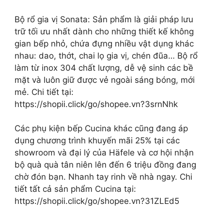
Bộ rổ gia vị Sonata: Sản phẩm là giải pháp lưu
trữ tối ưu nhất dành cho những thiết kế không
gian bếp nhỏ, chứa đựng nhiều vật dụng khác
nhau: dao, thớt, chai lọ gia vị, chén đũa… Bộ rổ
làm từ inox 304 chất lượng, dễ vệ sinh các bề
mặt và luôn giữ được vẻ ngoài sáng bóng, mới
mẻ. Chi tiết tại:
https://shopii.click/go/shopee.vn?3srnNhk
Các phụ kiện bếp Cucina khác cũng đang áp
dụng chương trình khuyến mãi 25% tại các
showroom và đại lý của Häfele và cơ hội nhận
bộ quà quà tân niên lên đến 6 triệu đồng đang
chờ đón bạn. Nhanh tay rinh về nhà ngay. Chi
tiết tất cả sản phẩm Cucina tại:
https://shopii.click/go/shopee.vn?31ZLEd5