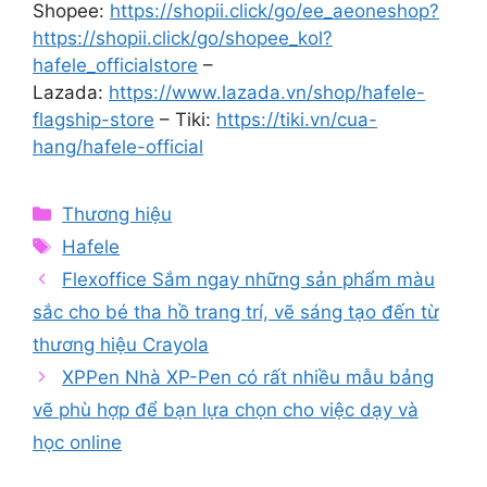
Shopee:
https://shopii.click/go/ee_aeoneshop?
https://shopii.click/go/shopee_kol?
hafele_officialstore
–
Lazada:
https://www.lazada.vn/shop/hafele-
flagship-store
– Tiki:
https://tiki.vn/cua-
hang/hafele-official
Categories
Thương hiệu
Tags
Hafele
Flexoffice Sắm ngay những sản phẩm màu
sắc cho bé tha hồ trang trí, vẽ sáng tạo đến từ
thương hiệu Crayola
XPPen Nhà XP-Pen có rất nhiều mẫu bảng
vẽ phù hợp để bạn lựa chọn cho việc dạy và
học online