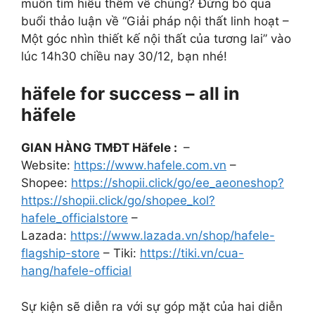
muốn tìm hiểu thêm về chúng? Đừng bỏ qua
buổi thảo luận về “Giải pháp nội thất linh hoạt –
Một góc nhìn thiết kế nội thất của tương lai” vào
lúc 14h30 chiều nay 30/12, bạn nhé!
häfele for success – all in
häfele
GIAN HÀNG TMĐT Häfele :
–
Website:
https://www.hafele.com.vn
–
Shopee:
https://shopii.click/go/ee_aeoneshop?
https://shopii.click/go/shopee_kol?
hafele_officialstore
–
Lazada:
https://www.lazada.vn/shop/hafele-
flagship-store
– Tiki:
https://tiki.vn/cua-
hang/hafele-official
Sự kiện sẽ diễn ra với sự góp mặt của hai diễn