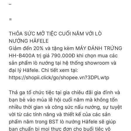
–
=
THỎA SỨC MỞ TIỆC CUỐI NĂM VỚI LÒ
NƯỚNG HÄFELE
Giảm đến 20% và tặng kèm MÁY ĐÁNH TRỨNG
HH-B400A trị giá 790.000Đ khi chọn mua các
sản phẩm lò nướng tại hệ thống showroom và
đại lý Häfele. Chi tiết xem tại:
https://shopii.click/go/shopee.vn?3DPLwtp
Thả ga tổ chức tiệc tại gia chiêu đãi gia đình và
bạn bè vào mùa lễ hội cuối năm mà không tốn
nhiều thời gian và công sức nấu nướng, sự tuyệt
vời từ các tính năng và thiết kế của các sản
phẩm nằm trong BST lò nướng Häfele sẽ giúp
bạn chuẩn bị mọi thực đơn cho buổi tiệc vô