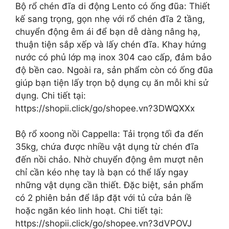
Bộ rổ chén đĩa di động Lento có ống đũa: Thiết
kế sang trọng, gọn nhẹ với rổ chén đĩa 2 tầng,
chuyển động êm ái để bạn dễ dàng nâng hạ,
thuận tiện sắp xếp và lấy chén đĩa. Khay hứng
nước có phủ lớp mạ inox 304 cao cấp, đảm bảo
độ bền cao. Ngoài ra, sản phẩm còn có ống đũa
giúp bạn tiện lấy trọn bộ dụng cụ ăn mỗi khi sử
dụng. Chi tiết tại:
https://shopii.click/go/shopee.vn?3DWQXXx
Bộ rổ xoong nồi Cappella: Tải trọng tối đa đến
35kg, chứa được nhiều vật dụng từ chén đĩa
đến nồi chảo. Nhờ chuyển động êm mượt nên
chỉ cần kéo nhẹ tay là bạn có thể lấy ngay
những vật dụng cần thiết. Đặc biệt, sản phẩm
có 2 phiên bản để lắp đặt với tủ cửa bản lề
hoặc ngăn kéo linh hoạt. Chi tiết tại:
https://shopii.click/go/shopee.vn?3dVPOVJ