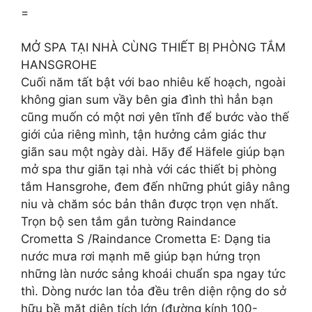
=
MỞ SPA TẠI NHÀ CÙNG THIẾT BỊ PHÒNG TẮM
HANSGROHE
Cuối năm tất bật với bao nhiêu kế hoạch, ngoài
không gian sum vầy bên gia đình thì hẳn bạn
cũng muốn có một nơi yên tĩnh để bước vào thế
giới của riêng mình, tận hưởng cảm giác thư
giãn sau một ngày dài. Hãy để Häfele giúp bạn
mở spa thư giãn tại nhà với các thiết bị phòng
tắm Hansgrohe, đem đến những phút giây nâng
niu và chăm sóc bản thân được trọn vẹn nhất.
Trọn bộ sen tắm gắn tường Raindance
Crometta S /Raindance Crometta E: Dạng tia
nước mưa rơi mạnh mẽ giúp bạn hứng trọn
những làn nước sảng khoái chuẩn spa ngay tức
thì. Dòng nước lan tỏa đều trên diện rộng do sở
hữu bề mặt diện tích lớn (đường kính 100-