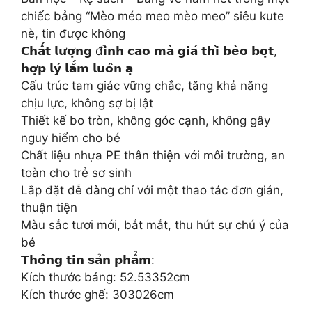
chiếc bảng “Mèo méo meo mèo meo” siêu kute
nè, tin được không
𝗖𝗵𝗮̂́𝘁 𝗹𝘂̛𝗼̛̣𝗻𝗴 đ𝗶̉𝗻𝗵 𝗰𝗮𝗼 𝗺𝗮̀ 𝗴𝗶𝗮́ 𝘁𝗵𝗶̀ 𝗯𝗲̀𝗼 𝗯𝗼̣𝘁,
𝗵𝗼̛̣𝗽 𝗹𝘆́ 𝗹𝗮̆́𝗺 𝗹𝘂𝗼̂𝗻 𝗮̣
Cấu trúc tam giác vững chắc, tăng khả năng
chịu lực, không sợ bị lật
Thiết kế bo tròn, không góc cạnh, không gây
nguy hiểm cho bé
Chất liệu nhựa PE thân thiện với môi trường, an
toàn cho trẻ sơ sinh
Lắp đặt dễ dàng chỉ với một thao tác đơn giản,
thuận tiện
Màu sắc tươi mới, bắt mắt, thu hút sự chú ý của
bé
𝗧𝗵𝗼̂𝗻𝗴 𝘁𝗶𝗻 𝘀𝗮̉𝗻 𝗽𝗵𝗮̂̉𝗺:
Kích thước bảng: 52.53352cm
Kích thước ghế: 303026cm
—–