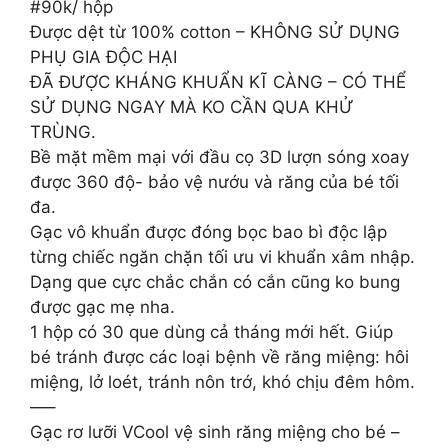
#90k/ hộp
Được dệt từ 100% cotton – KHÔNG SỬ DỤNG
PHỤ GIA ĐỘC HẠI
ĐÃ ĐƯỢC KHÁNG KHUẨN KĨ CÀNG – CÓ THỂ
SỬ DỤNG NGAY MÀ KO CẦN QUA KHỬ
TRÙNG.
Bề mặt mềm mại với đầu cọ 3D lượn sóng xoay
được 360 độ- bảo vệ nướu và răng của bé tối
đa.
Gạc vô khuẩn được đóng bọc bao bì độc lập
từng chiếc ngăn chặn tối ưu vi khuẩn xâm nhập.
Dạng que cực chắc chắn có cắn cũng ko bung
được gạc mẹ nha.
1 hộp có 30 que dùng cả tháng mới hết. Giúp
bé tránh được các loại bệnh về răng miệng: hôi
miệng, lở loét, tránh nôn trớ, khó chịu đêm hôm.
—–
Gạc rơ lưỡi VCool vệ sinh răng miệng cho bé –