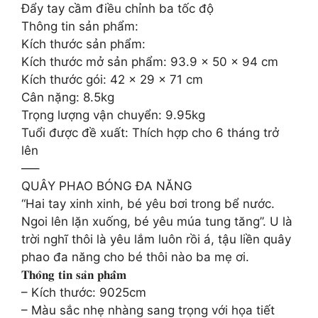
Đẩy tay cầm điều chỉnh ba tốc độ
Thông tin sản phẩm:
Kích thước sản phẩm:
Kích thước mở sản phẩm: 93.9 x 50 x 94 cm
Kích thước gói: 42 x 29 x 71 cm
Cân nặng: 8.5kg
Trọng lượng vận chuyển: 9.95kg
Tuổi được đề xuất: Thích hợp cho 6 tháng trở
lên
—–
QUÂY PHAO BÓNG ĐA NĂNG
“Hai tay xinh xinh, bé yêu bơi trong bể nước.
Ngoi lên lặn xuống, bé yêu múa tung tăng”. U là
trời nghĩ thôi là yêu lắm luôn rồi á, tậu liền quây
phao đa năng cho bé thôi nào ba mẹ ơi.
𝐓𝐡𝐨̂𝐧𝐠 𝐭𝐢𝐧 𝐬𝐚̉𝐧 𝐩𝐡𝐚̂̉𝐦
– Kích thước: 9025cm
– Màu sắc nhẹ nhàng sang trọng với họa tiết