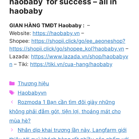
haobaby for success – all in
haobaby
GIAN HÀNG TMĐT Haobaby :
–
Website:
https://haobaby.vn
–
Shopee:
https://shopii.click/go/ee_aeoneshop?
https://shopii.click/go/shopee_kol?haobaby.vn
–
Lazada:
https://www.lazada.vn/shop/haobabyv
n
– Tiki:
https://tiki.vn/cua-hang/haobaby
Categories
Thương hiệu
Tags
Haobabyvn
Rozmoda 1 Bạn cần tìm đôi giày những
không phải đẫm gót, tiện lợi, thoáng mát cho
mùa hè?
Nhân dịp khai trương lần này, Langfarm giới