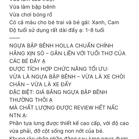
Vừa làm bập bênh
Vừa chơi bóng rổ
Có cả màu cho bé trai và bé gái: Xanh, Cam
Độ tuổi sử dụng rất dài đấy ạ: 1-8 tuổi
——
NGỰA BẬP BÊNH HOLLA CHUẨN CHÍNH
HÃNG XỊN SÒ – GẮN LIỀN VỚI TUỔI THƠ CỦA
CÁC BÉ ĐÂY Ạ
ĐƯỢC TÍCH HỢP CHỨC NĂNG TỐI ƯU:
VỪA LÀ NGỰA BẬP BÊNH – VỪA LÀ XE CHÒI
CHÂN – VỪA LÀ XE ĐẨY
ĐẶC BIỆT: GIÁ BẰNG NGỰA BẬP BÊNH
THƯỜNG THÔI Ạ
MÀ CHẤT LƯỢNG ĐƯỢC REVIEW HẾT NẤC
NTN Ạ:
Phần tựa lưng được thiết kế cao cấp, với độ cao
vừa phải, đỡ cột sống non nớt của bé.
Khung rào chắn phần đằng sau lưng ngựa được