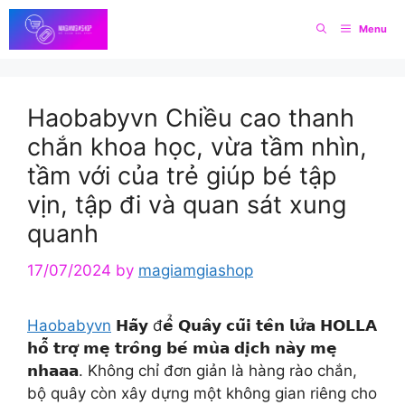
Skip
Menu
to
content
Haobabyvn Chiều cao thanh
chắn khoa học, vừa tầm nhìn,
tầm với của trẻ giúp bé tập
vịn, tập đi và quan sát xung
quanh
17/07/2024
by
magiamgiashop
Haobabyvn
𝗛𝗮̃𝘆 đ𝗲̂̉ 𝗤𝘂𝗮̂𝘆 𝗰𝘂̃𝗶 𝘁𝗲̂𝗻 𝗹𝘂̛̉𝗮 𝗛𝗢𝗟𝗟𝗔
𝗵𝗼̂̃ 𝘁𝗿𝗼̛̣ 𝗺𝗲̣ 𝘁𝗿𝗼̂𝗻𝗴 𝗯𝗲́ 𝗺𝘂̀𝗮 𝗱𝗶̣𝗰𝗵 𝗻𝗮̀𝘆 𝗺𝗲̣
𝗻𝗵𝗮𝗮𝗮. Không chỉ đơn giản là hàng rào chắn,
bộ quây còn xây dựng một không gian riêng cho