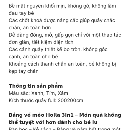
Bề mặt nguyên khối mịn, không gờ, không làm
đau tay bé
Các chốt khoá được nâng cấp giúp quây chắc
chắn, an toàn hơn
Dễ dàng đóng, mở, gấp gọn chỉ với một thao tác
đơn giản, tiết kiệm diện tích
Các cánh quây thiệt kế bo tròn, không góc
cạnh, an toàn cho bé
Khoảng cách thanh chắn an toàn, bé không bị
kẹp tay chân
𝗧𝗵𝗼̂𝗻𝗴 𝘁𝗶𝗻 𝘀𝗮̉𝗻 𝗽𝗵𝗮̂̉𝗺
Màu sắc: Xanh, Tím, Xám
Kích thước quây full: 200200cm
—–
𝗕𝗮̉𝗻𝗴 𝘃𝗲̃ 𝗺𝗲̀𝗼 𝗛𝗼𝗹𝗹𝗮 𝟯𝗶𝗻𝟭 – 𝗠𝗼́𝗻 𝗾𝘂𝗮̀ 𝗸𝗵𝗼̂𝗻𝗴
𝘁𝗵𝗲̂̉ 𝘁𝘂𝘆𝗲̣̂𝘁 𝘃𝗼̛̀𝗶 𝗵𝗼̛𝗻 𝗱𝗮̀𝗻𝗵 𝗰𝗵𝗼 𝗯𝗲́ 𝗶𝘂
Bàn học – Kệ sách – Bảng vẽ nằm hết trong một