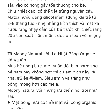
sâu vào cổ họng gây tổn thương cho bé.
Chịu nhiệt cao, có thể tiệt trùng nguyên cây.
Matxa nướu dạng silicol mềm (dùng khi trẻ từ
3-8 tháng tuổi) nhẹ nhàng kích thích và mát xa
nướu răng nhạy cảm của bé trước khi chiếc răng
đầu tiên xuất hiện: mềm, dẻo an toàn với miệng
bé.
—-
Tã Moony Natural nội địa Nhật Bông Organic
dán/quần
Mùa hè nóng bức, mẹ muốn đổi bỉm nhưng sợ
bé hăm hay không hợp thì cứ ẵm bịch này về
nha. #Siêu #Mềm, Siêu #mịn và trắng như
bông, mỏng hơn các mẹ ạ.
Moony natural với những ưu điểm nổi trội như
sau:
⮞ Mặt bông hữu cơ : Bề mặt vải bông organic
cao cấp