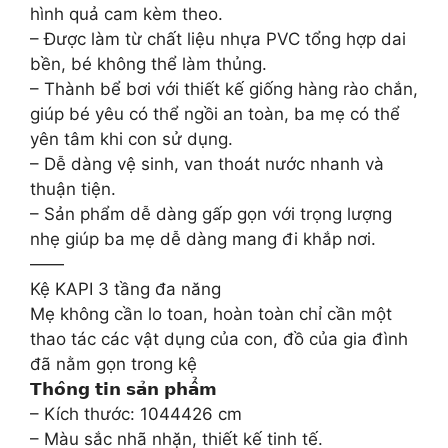
hình quả cam kèm theo.
– Được làm từ chất liệu nhựa PVC tổng hợp dai
bền, bé không thể làm thủng.
– Thành bể bơi với thiết kế giống hàng rào chắn,
giúp bé yêu có thể ngồi an toàn, ba mẹ có thể
yên tâm khi con sử dụng.
– Dễ dàng vệ sinh, van thoát nước nhanh và
thuận tiện.
– Sản phẩm dễ dàng gấp gọn với trọng lượng
nhẹ giúp ba mẹ dễ dàng mang đi khắp nơi.
——
Kệ KAPI 3 tầng đa năng
Mẹ không cần lo toan, hoàn toàn chỉ cần một
thao tác các vật dụng của con, đồ của gia đình
đã nằm gọn trong kệ
𝗧𝗵𝗼̂𝗻𝗴 𝘁𝗶𝗻 𝘀𝗮̉𝗻 𝗽𝗵𝗮̂̉𝗺
– Kích thước: 1044426 cm
– Màu sắc nhã nhặn, thiết kế tinh tế.