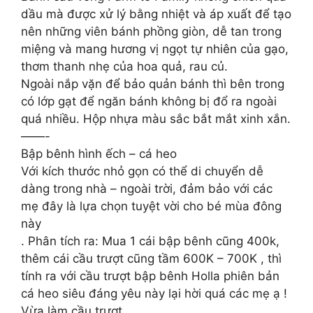
dầu mà được xử lý bằng nhiệt và áp xuất để tạo
nên những viên bánh phồng giòn, dễ tan trong
miệng và mang hương vị ngọt tự nhiên của gạo,
thơm thanh nhẹ của hoa quả, rau củ.
Ngoài nắp vặn để bảo quản bánh thì bên trong
có lớp gạt để ngăn bánh không bị đổ ra ngoài
quá nhiều. Hộp nhựa màu sắc bắt mắt xinh xắn.
——-
Bập bênh hình ếch – cá heo
Với kích thước nhỏ gọn có thể di chuyển dễ
dàng trong nhà – ngoài trời, đảm bảo với các
mẹ đây là lựa chọn tuyệt vời cho bé mùa đông
này
. Phân tích ra: Mua 1 cái bập bênh cũng 400k,
thêm cái cầu trượt cũng tầm 600K – 700K , thì
tính ra với cầu trượt bập bênh Holla phiên bản
cá heo siêu đáng yêu này lại hời quá các mẹ ạ !
Vừa làm cầu trượt