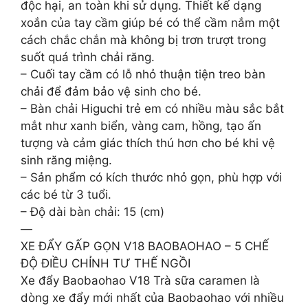
độc hại, an toàn khi sử dụng. Thiết kế dạng
xoắn của tay cầm giúp bé có thể cầm nắm một
cách chắc chắn mà không bị trơn trượt trong
suốt quá trình chải răng.
– Cuối tay cầm có lỗ nhỏ thuận tiện treo bàn
chải để đảm bảo vệ sinh cho bé.
– Bàn chải Higuchi trẻ em có nhiều màu sắc bắt
mắt như xanh biển, vàng cam, hồng, tạo ấn
tượng và cảm giác thích thú hơn cho bé khi vệ
sinh răng miệng.
– Sản phẩm có kích thước nhỏ gọn, phù hợp với
các bé từ 3 tuổi.
– Độ dài bàn chải: 15 (cm)
—
XE ĐẨY GẤP GỌN V18 BAOBAOHAO – 5 CHẾ
ĐỘ ĐIỀU CHỈNH TƯ THẾ NGỒI
Xe đẩy Baobaohao V18 Trà sữa caramen là
dòng xe đẩy mới nhất của Baobaohao với nhiều