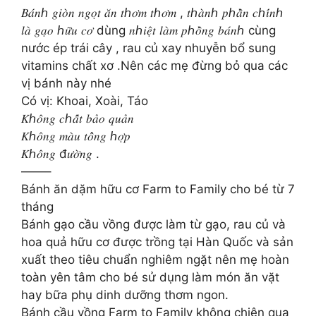
𝐵𝑎́𝑛ℎ 𝑔𝑖𝑜̀𝑛 𝑛𝑔𝑜̣𝑡 𝑎̆𝑛 𝑡ℎ𝑜̛𝑚 𝑡ℎ𝑜̛𝑚 , 𝑡ℎ𝑎̀𝑛ℎ 𝑝ℎ𝑎̂̀𝑛 𝑐ℎ𝑖́𝑛ℎ
𝑙𝑎̀ 𝑔𝑎̣𝑜 ℎ𝑢̛̃𝑢 𝑐𝑜̛ dùng 𝑛ℎ𝑖𝑒̣̂𝑡 𝑙𝑎̀𝑚 𝑝ℎ𝑜̂̀𝑛𝑔 𝑏𝑎́𝑛ℎ cùng
nước ép trái cây , rau củ xay nhuyễn bổ sung
vitamins chất xơ .Nên các mẹ đừng bỏ qua các
vị bánh này nhé
Có vị: Khoai, Xoài, Táo
𝐾ℎ𝑜̂𝑛𝑔 𝑐ℎ𝑎̂́𝑡 𝑏𝑎̉𝑜 𝑞𝑢𝑎̉𝑛
𝐾ℎ𝑜̂𝑛𝑔 𝑚𝑎̀𝑢 𝑡𝑜̂̉𝑛𝑔 ℎ𝑜̛̣𝑝
𝐾ℎ𝑜̂𝑛𝑔 đ𝑢̛𝑜̛̀𝑛𝑔 .
——–
Bánh ăn dặm hữu cơ Farm to Family cho bé từ 7
tháng
Bánh gạo cầu vồng được làm từ gạo, rau củ và
hoa quả hữu cơ được trồng tại Hàn Quốc và sản
xuất theo tiêu chuẩn nghiêm ngặt nên mẹ hoàn
toàn yên tâm cho bé sử dụng làm món ăn vặt
hay bữa phụ dinh dưỡng thơm ngon.
Bánh cầu vồng Farm to Family không chiên qua