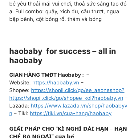
bé yêu thoải mái vui chơi, thoả sức sáng tạo đó
ạ. Full combo: quây, xích đu, cầu trượt, ngựa
bập bênh, cột bóng rổ, thảm và bóng
haobaby for success – all in
haobaby
GIAN HÀNG TMĐT Haobaby :
–
Website:
https://haobaby.vn
–
Shopee:
https://shopii.click/go/ee_aeoneshop?
https://shopii.click/go/shopee_kol?haobaby.vn
–
Lazada:
https://www.lazada.vn/shop/haobabyv
n
– Tiki:
https://tiki.vn/cua-hang/haobaby
𝗚𝗜𝗔̉𝗜 𝗣𝗛𝗔́𝗣 𝗖𝗛𝗢 “𝗞𝗜̀ 𝗡𝗚𝗛𝗜̉ 𝗗𝗔̀𝗜 𝗛𝗔̣𝗡 – 𝗛𝗔̣𝗡
𝗖𝗛𝗘̂́ 𝗥𝗔 𝗡𝗚𝗢𝗔̀𝗜” 𝗰𝘂̉𝗮 𝗯𝗲́