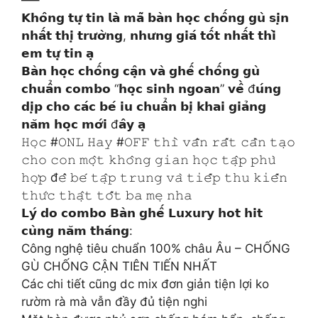
𝗞𝗵𝗼̂𝗻𝗴 𝘁𝘂̛̣ 𝘁𝗶𝗻 𝗹𝗮̀ 𝗺𝗮̃ 𝗯𝗮̀𝗻 𝗵𝗼̣𝗰 𝗰𝗵𝗼̂́𝗻𝗴 𝗴𝘂̀ 𝘀𝗶̣𝗻
𝗻𝗵𝗮̂́𝘁 𝘁𝗵𝗶̣ 𝘁𝗿𝘂̛𝗼̛̀𝗻𝗴, 𝗻𝗵𝘂̛𝗻𝗴 𝗴𝗶𝗮́ 𝘁𝗼̂́𝘁 𝗻𝗵𝗮̂́𝘁 𝘁𝗵𝗶̀
𝗲𝗺 𝘁𝘂̛̣ 𝘁𝗶𝗻 𝗮̣
𝗕𝗮̀𝗻 𝗵𝗼̣𝗰 𝗰𝗵𝗼̂́𝗻𝗴 𝗰𝗮̣̂𝗻 𝘃𝗮̀ 𝗴𝗵𝗲̂́ 𝗰𝗵𝗼̂́𝗻𝗴 𝗴𝘂̀
𝗰𝗵𝘂𝗮̂̉𝗻 𝗰𝗼𝗺𝗯𝗼 “𝗵𝗼̣𝗰 𝘀𝗶𝗻𝗵 𝗻𝗴𝗼𝗮𝗻” 𝘃𝗲̂̀ đ𝘂́𝗻𝗴
𝗱𝗶̣𝗽 𝗰𝗵𝗼 𝗰𝗮́𝗰 𝗯𝗲́ 𝗶𝘂 𝗰𝗵𝘂𝗮̂̉𝗻 𝗯𝗶̣ 𝗸𝗵𝗮𝗶 𝗴𝗶𝗮̉𝗻𝗴
𝗻𝗮̆𝗺 𝗵𝗼̣𝗰 𝗺𝗼̛́𝗶 đ𝗮̂𝘆 𝗮̣
𝙷𝚘̣𝚌 #𝙾𝙽𝙻 𝙷𝚊𝚢 #𝙾𝙵𝙵 𝚝𝚑𝚒̀ 𝚟𝚊̂̃𝚗 𝚛𝚊̂́𝚝 𝚌𝚊̂̀𝚗 𝚝𝚊̣𝚘
𝚌𝚑𝚘 𝚌𝚘𝚗 𝚖𝚘̣̂𝚝 𝚔𝚑𝚘̂𝚗𝚐 𝚐𝚒𝚊𝚗 𝚑𝚘̣𝚌 𝚝𝚊̣̂𝚙 𝚙𝚑𝚞̀
𝚑𝚘̛̣𝚙 đ𝚎̂̉ 𝚋𝚎́ 𝚝𝚊̣̂𝚙 𝚝𝚛𝚞𝚗𝚐 𝚟𝚊̀ 𝚝𝚒𝚎̂́𝚙 𝚝𝚑𝚞 𝚔𝚒𝚎̂́𝚗
𝚝𝚑𝚞̛́𝚌 𝚝𝚑𝚊̣̂𝚝 𝚝𝚘̂́𝚝 𝚋𝚊 𝚖𝚎̣ 𝚗𝚑𝚊
𝗟𝘆́ 𝗱𝗼 𝗰𝗼𝗺𝗯𝗼 𝗕𝗮̀𝗻 𝗴𝗵𝗲̂́ 𝗟𝘂𝘅𝘂𝗿𝘆 𝗵𝗼𝘁 𝗵𝗶𝘁
𝗰𝘂̀𝗻𝗴 𝗻𝗮̆𝗺 𝘁𝗵𝗮́𝗻𝗴:
Công nghệ tiêu chuẩn 100% châu Âu – CHỐNG
GÙ CHỐNG CẬN TIÊN TIẾN NHẤT
Các chi tiết cũng dc mix đơn giản tiện lợi ko
rườm rà mà vẫn đầy đủ tiện nghi