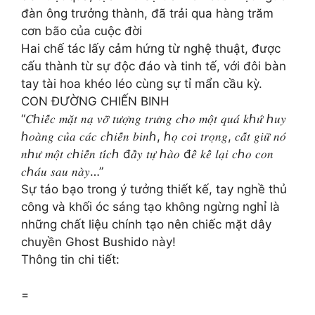
đàn ông trưởng thành, đã trải qua hàng trăm
cơn bão của cuộc đời
Hai chế tác lấy cảm hứng từ nghệ thuật, được
cấu thành từ sự độc đáo và tinh tế, với đôi bàn
tay tài hoa khéo léo cùng sự tỉ mẩn cầu kỳ.
CON ĐƯỜNG CHIẾN BINH
“𝐶ℎ𝑖𝑒̂́𝑐 𝑚𝑎̣̆𝑡 𝑛𝑎̣ 𝑣𝑜̛̃ 𝑡𝑢̛𝑜̛̣𝑛𝑔 𝑡𝑟𝑢̛𝑛𝑔 𝑐ℎ𝑜 𝑚𝑜̣̂𝑡 𝑞𝑢𝑎́ 𝑘ℎ𝑢̛́ ℎ𝑢𝑦
ℎ𝑜𝑎̀𝑛𝑔 𝑐𝑢̉𝑎 𝑐𝑎́𝑐 𝑐ℎ𝑖𝑒̂́𝑛 𝑏𝑖𝑛ℎ, ℎ𝑜̣ 𝑐𝑜𝑖 𝑡𝑟𝑜̣𝑛𝑔, 𝑐𝑎̂́𝑡 𝑔𝑖𝑢̛̃ 𝑛𝑜́
𝑛ℎ𝑢̛ 𝑚𝑜̣̂𝑡 𝑐ℎ𝑖𝑒̂́𝑛 𝑡𝑖́𝑐ℎ đ𝑎̂̀𝑦 𝑡𝑢̛̣ ℎ𝑎̀𝑜 đ𝑒̂̉ 𝑘𝑒̂̉ 𝑙𝑎̣𝑖 𝑐ℎ𝑜 𝑐𝑜𝑛
𝑐ℎ𝑎́𝑢 𝑠𝑎𝑢 𝑛𝑎̀𝑦…”
Sự táo bạo trong ý tưởng thiết kế, tay nghề thủ
công và khối óc sáng tạo không ngừng nghỉ là
những chất liệu chính tạo nên chiếc mặt dây
chuyền Ghost Bushido này!
Thông tin chi tiết:
=