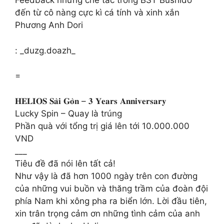
Feedback những chế tác trong BST Bushido
đến từ cô nàng cực kì cá tính và xinh xắn
Phương Anh Dori
: _duzg.doazh_
=
𝐇𝐄𝐋𝐈𝐎𝐒 𝐒𝐚̀𝐢 𝐆𝐨̀𝐧 – 𝟑 𝐘𝐞𝐚𝐫𝐬 𝐀𝐧𝐧𝐢𝐯𝐞𝐫𝐬𝐚𝐫𝐲
Lucky Spin – Quay là trúng
Phần quà với tổng trị giá lên tới 10.000.000
VND
___
Tiêu đề đã nói lên tất cả!
Như vậy là đã hơn 1000 ngày trên con đường
của những vui buồn và thăng trầm của đoàn đội
phía Nam khi xông pha ra biển lớn. Lời đầu tiên,
xin trân trọng cảm ơn những tình cảm của anh