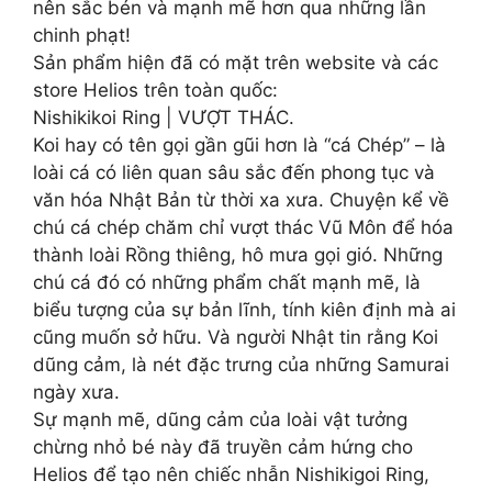
nên sắc bén và mạnh mẽ hơn qua những lần
chinh phạt!
Sản phẩm hiện đã có mặt trên website và các
store Helios trên toàn quốc:
Nishikikoi Ring | VƯỢT THÁC.
Koi hay có tên gọi gần gũi hơn là “cá Chép” – là
loài cá có liên quan sâu sắc đến phong tục và
văn hóa Nhật Bản từ thời xa xưa. Chuyện kể về
chú cá chép chăm chỉ vượt thác Vũ Môn để hóa
thành loài Rồng thiêng, hô mưa gọi gió. Những
chú cá đó có những phẩm chất mạnh mẽ, là
biểu tượng của sự bản lĩnh, tính kiên định mà ai
cũng muốn sở hữu. Và người Nhật tin rằng Koi
dũng cảm, là nét đặc trưng của những Samurai
ngày xưa.
Sự mạnh mẽ, dũng cảm của loài vật tưởng
chừng nhỏ bé này đã truyền cảm hứng cho
Helios để tạo nên chiếc nhẫn Nishikigoi Ring,