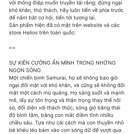
với thông điệp muốn truyền tải rằng: đừng ngại
khó khăn, thử thách, hãy luôn tiến về phía trước
để nắm bắt cơ hội, tiến tới tương lai.
Sản phẩm hiện đã có mặt trên website và các
store Helios trên toàn quốc:
==
SỰ KIÊN CƯỜNG ẨN MÌNH TRONG NHỮNG
NGỌN SÓNG
Một chiến binh Samurai, họ sẽ không bao giờ
ngại đối mặt với khó khăn, và cũng sẽ không đối
mặt một cách mù quáng. Họ sáng suốt và mạnh
mẽ, lấy sự tôn trọng và thận trọng thay thế nỗi
sợ, đối diện với thách thức, sóng gió bằng thái
độ bình tâm, bằng con mắt điềm tĩnh nhiều
chiều sâu. Tựa như cái cách mà con thuyền nhỏ
bé khéo léo bám vào con sóng dữ để vượt qua