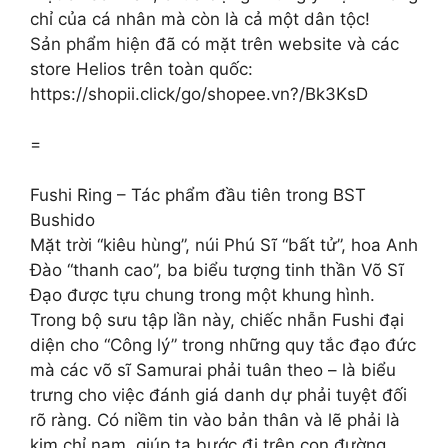
chỉ của cá nhân mà còn là cả một dân tộc!
Sản phẩm hiện đã có mặt trên website và các
store Helios trên toàn quốc:
https://shopii.click/go/shopee.vn?/Bk3KsD
=
Fushi Ring – Tác phẩm đầu tiên trong BST
Bushido
Mặt trời “kiêu hùng”, núi Phú Sĩ “bất tử”, hoa Anh
Đào “thanh cao”, ba biểu tượng tinh thần Võ Sĩ
Đạo được tựu chung trong một khung hình.
Trong bộ sưu tập lần này, chiếc nhẫn Fushi đại
diện cho “Công lý” trong những quy tắc đạo đức
mà các võ sĩ Samurai phải tuân theo – là biểu
trưng cho việc đánh giá danh dự phải tuyệt đối
rõ ràng. Có niềm tin vào bản thân và lẽ phải là
kim chỉ nam, giúp ta bước đi trên con đường