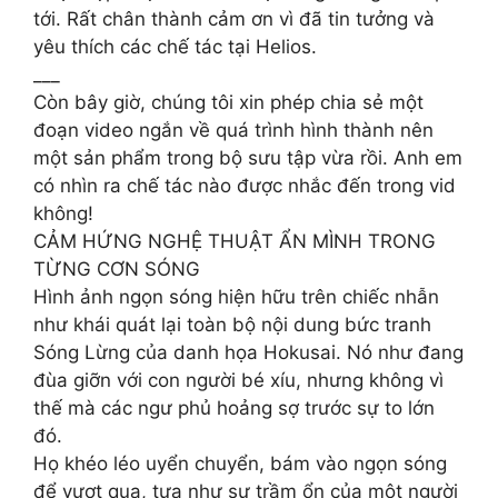
tới. Rất chân thành cảm ơn vì đã tin tưởng và
yêu thích các chế tác tại Helios.
___
Còn bây giờ, chúng tôi xin phép chia sẻ một
đoạn video ngắn về quá trình hình thành nên
một sản phẩm trong bộ sưu tập vừa rồi. Anh em
có nhìn ra chế tác nào được nhắc đến trong vid
không!
CẢM HỨNG NGHỆ THUẬT ẨN MÌNH TRONG
TỪNG CƠN SÓNG
Hình ảnh ngọn sóng hiện hữu trên chiếc nhẫn
như khái quát lại toàn bộ nội dung bức tranh
Sóng Lừng của danh họa Hokusai. Nó như đang
đùa giỡn với con người bé xíu, nhưng không vì
thế mà các ngư phủ hoảng sợ trước sự to lớn
đó.
Họ khéo léo uyển chuyển, bám vào ngọn sóng
để vượt qua, tựa như sự trầm ổn của một người