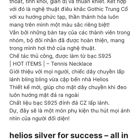
thoát, tinh khôi, giản dị và thuần khiết. Kết hợp
với đó là nghệ thuật điêu khắc Gothic Trung Cổ
với xu hướng phức tạp, thần thánh hóa luôn
mang trên mình một màu sắc riêng biệt!
Vẫn bởi những bàn tay của các thành viên trong
nhóm, bộ đôi nhẫn đã được hoàn thiện, mang
trong mình hơi thở của nghệ thuật.
Chế tác thủ công, được làm từ bạc S925
| HOT ITEMS | – Tennis Necklace
Giới thiệu với mọi người, chiếc dây chuyền lấp
lánh bling bling vừa cập bến nhà Helios
Thiết kế mới, giúp cho mặt dây chuyền khi đeo
luôn hướng mặt đá ra ngoài
Chất liệu bạc S925 đính đá CZ lấp lánh.
Dự, đây sẽ là một món phụ kiện thu hút mọi ánh
nhìn của người đối diện!
helios silver for success – all in