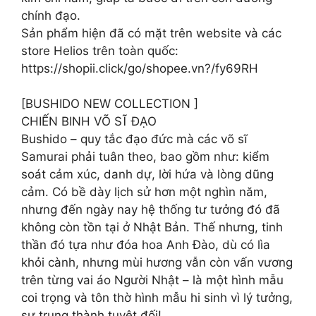
chính đạo.
Sản phẩm hiện đã có mặt trên website và các
store Helios trên toàn quốc:
https://shopii.click/go/shopee.vn?/fy69RH
[BUSHIDO NEW COLLECTION ]
CHIẾN BINH VÕ SĨ ĐẠO
Bushido – quy tắc đạo đức mà các võ sĩ
Samurai phải tuân theo, bao gồm như: kiểm
soát cảm xúc, danh dự, lời hứa và lòng dũng
cảm. Có bề dày lịch sử hơn một nghìn năm,
nhưng đến ngày nay hệ thống tư tưởng đó đã
không còn tồn tại ở Nhật Bản. Thế nhưng, tinh
thần đó tựa như đóa hoa Anh Đào, dù có lìa
khỏi cành, nhưng mùi hương vẫn còn vấn vương
trên từng vai áo Người Nhật – là một hình mẫu
coi trọng và tôn thờ hình mẫu hi sinh vì lý tưởng,
sự trung thành tuyệt đối!