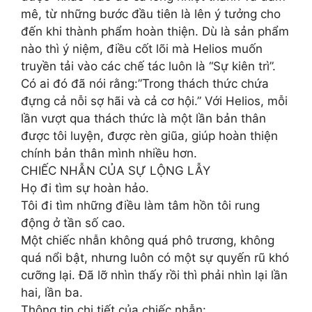
mê, từ những bước đầu tiên là lên ý tưởng cho
đến khi thành phẩm hoàn thiện. Dù là sản phẩm
nào thì ý niệm, điều cốt lõi mà Helios muốn
truyền tải vào các chế tác luôn là “Sự kiên trì”.
Có ai đó đã nói rằng:”Trong thách thức chứa
đựng cả nỗi sợ hãi và cả cơ hội.” Với Helios, mỗi
lần vượt qua thách thức là một lần bản thân
được tôi luyện, được rèn giũa, giúp hoàn thiện
chính bản thân mình nhiều hơn.
CHIẾC NHẪN CỦA SỰ LỘNG LẪY
Họ đi tìm sự hoàn hảo.
Tôi đi tìm những điều làm tâm hồn tôi rung
động ở tần số cao.
Một chiếc nhẫn không quá phô trương, không
quá nổi bật, nhưng luôn có một sự quyến rũ khó
cưỡng lại. Đã lỡ nhìn thấy rồi thì phải nhìn lại lần
hai, lần ba.
Thông tin chi tiết của chiếc nhẫn: