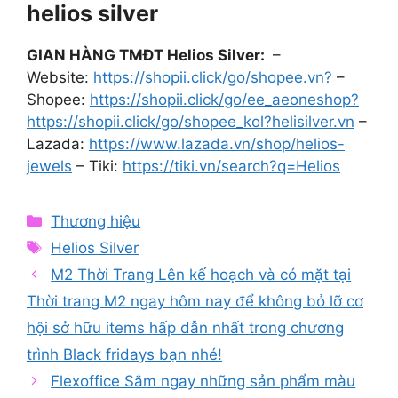
helios silver
GIAN HÀNG TMĐT Helios Silver:
–
Website:
https://shopii.click/go/shopee.vn?
–
Shopee:
https://shopii.click/go/ee_aeoneshop?
https://shopii.click/go/shopee_kol?helisilver.vn
–
Lazada:
https://www.lazada.vn/shop/helios-
jewels
– Tiki:
https://tiki.vn/search?q=Helios
Categories
Thương hiệu
Tags
Helios Silver
M2 Thời Trang Lên kế hoạch và có mặt tại
Thời trang M2 ngay hôm nay để không bỏ lỡ cơ
hội sở hữu items hấp dẫn nhất trong chương
trình Black fridays bạn nhé!
Flexoffice Sắm ngay những sản phẩm màu