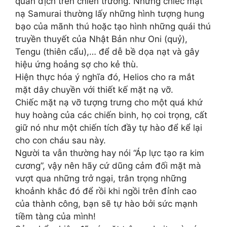
quân địch trên chiến trường. Những chiếc mặt
nạ Samurai thường lấy những hình tượng hung
bạo của mãnh thú hoặc tạo hình những quái thú
truyền thuyết của Nhật Bản như Oni (quỷ),
Tengu (thiên cẩu),… để dễ bề dọa nạt và gây
hiệu ứng hoảng sợ cho kẻ thù.
Hiện thực hóa ý nghĩa đó, Helios cho ra mắt
mặt dây chuyền với thiết kế mặt nạ vỡ.
Chiếc mặt nạ vỡ tượng trưng cho một quá khứ
huy hoàng của các chiến binh, họ coi trọng, cất
giữ nó như một chiến tích đầy tự hào để kể lại
cho con cháu sau này.
Người ta vẫn thường hay nói “Áp lực tạo ra kim
cương”, vậy nên hãy cứ dũng cảm đối mặt mà
vượt qua những trở ngại, trân trọng những
khoảnh khắc đó để rồi khi ngồi trên đỉnh cao
của thành công, bạn sẽ tự hào bởi sức mạnh
tiềm tàng của mình!