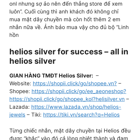
onl nhưng sợ ảo nên đến thẳng store để xem
luôn”. Cuối cùng thì anh khách đó không chỉ
mua mặt dây chuyền mà còn hốt thêm 2 em
nhẫn nữa về. Ảnh bảo mua vậy cho đủ bộ “Linh
hồn
helios silver for success – all in
helios silver
GIAN HÀNG TMĐT Helios Silver:
–
Website:
https://shopii.click/go/shopee.vn?
–
Shopee:
https://shopii.click/go/ee_aeoneshop?
https://shopii.click/go/shopee_kol?helisilver.vn
–
Lazada:
https://www.lazada.vn/shop/helios-
jewels
– Tiki:
https://tiki.vn/search?q=Helios
Từng chiếc nhẫn, mặt dây chuyền tại Helios đều
được “khắc” vào đó cả lòng nhiệt thành và đam