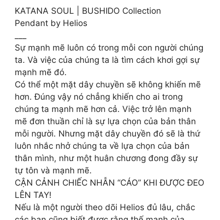
KATANA SOUL | BUSHIDO Collection
Pendant by Helios
___
Sự mạnh mẽ luôn có trong mỗi con người chúng
ta. Và việc của chúng ta là tìm cách khơi gợi sự
mạnh mẽ đó.
Có thể một mặt dây chuyền sẽ không khiến mẽ
hơn. Đúng vậy nó chẳng khiến cho ai trong
chúng ta mạnh mẽ hơn cả. Việc trở lên mạnh
mẽ đơn thuần chỉ là sự lựa chọn của bản thân
mỗi người. Nhưng mặt dây chuyền đó sẽ là thứ
luôn nhắc nhở chúng ta về lựa chọn của bản
thân mình, như một huân chương đong đầy sự
tự tôn và mạnh mẽ.
CẬN CẢNH CHIẾC NHẪN “CÁO” KHI ĐƯỢC ĐEO
LÊN TAY!
Nếu là một người theo dõi Helios đủ lâu, chắc
các bạn cũng biết được rằng thế mạnh của