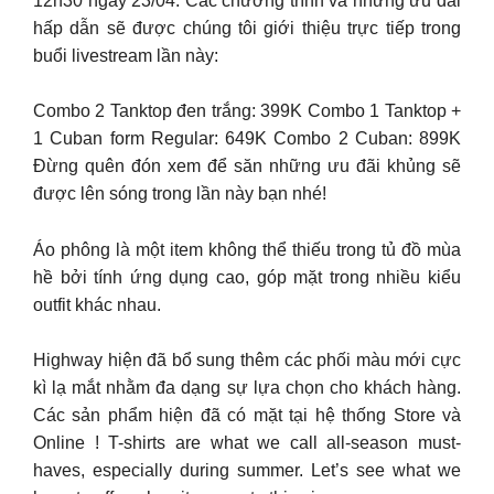
12h30 ngày 23/04. Các chương trình và những ưu đãi
hấp dẫn sẽ được chúng tôi giới thiệu trực tiếp trong
buổi livestream lần này:
Combo 2 Tanktop đen trắng: 399K Combo 1 Tanktop +
1 Cuban form Regular: 649K Combo 2 Cuban: 899K
Đừng quên đón xem để săn những ưu đãi khủng sẽ
được lên sóng trong lần này bạn nhé!
Áo phông là một item không thể thiếu trong tủ đồ mùa
hề bởi tính ứng dụng cao, góp mặt trong nhiều kiểu
outfit khác nhau.
Highway hiện đã bổ sung thêm các phối màu mới cực
kì lạ mắt nhằm đa dạng sự lựa chọn cho khách hàng.
Các sản phẩm hiện đã có mặt tại hệ thống Store và
Online ! T-shirts are what we call all-season must-
haves, especially during summer. Let’s see what we