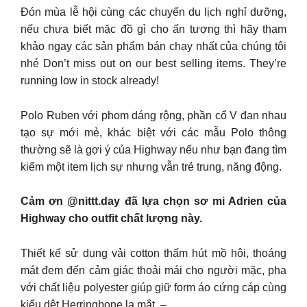
Đón mùa lễ hội cùng các chuyến du lịch nghỉ dưỡng,
nếu chưa biết mặc đồ gì cho ấn tượng thì hãy tham
khảo ngay các sản phẩm bán chạy nhất của chúng tôi
nhé Don’t miss out on our best selling items. They’re
running low in stock already!
Polo Ruben với phom dáng rộng, phần cổ V đan nhau
tạo sự mới mẻ, khác biệt với các mẫu Polo thông
thường sẽ là gợi ý của Highway nếu như bạn đang tìm
kiếm một item lịch sự nhưng vẫn trẻ trung, năng động.
Cảm ơn @nittt.day đã lựa chọn sơ mi Adrien của
Highway cho outfit chất lượng này.
Thiết kế sử dụng vải cotton thấm hút mồ hôi, thoáng
mát đem đến cảm giác thoải mái cho người mặc, pha
với chất liệu polyester giúp giữ form áo cứng cáp cùng
kiểu dệt Herringbone lạ mắt. –