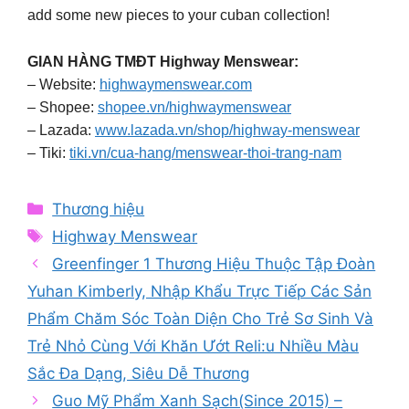
add some new pieces to your cuban collection!
GIAN HÀNG TMĐT Highway Menswear:
– Website:
highwaymenswear.com
– Shopee:
shopee.vn/highwaymenswear
– Lazada:
www.lazada.vn/shop/highway-menswear
– Tiki:
tiki.vn/cua-hang/menswear-thoi-trang-nam
Categories
Thương hiệu
Tags
Highway Menswear
Greenfinger 1 Thương Hiệu Thuộc Tập Đoàn
Yuhan Kimberly, Nhập Khẩu Trực Tiếp Các Sản
Phẩm Chăm Sóc Toàn Diện Cho Trẻ Sơ Sinh Và
Trẻ Nhỏ Cùng Với Khăn Ướt Reli:u Nhiều Màu
Sắc Đa Dạng, Siêu Dễ Thương
Guo Mỹ Phẩm Xanh Sạch(Since 2015) –