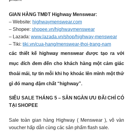
GIAN HÀNG TMĐT Highway Menswear:
– Website:
highwaymenswear.com
– Shopee:
shopee.vn/highwaymenswear
– Lazada:
www.lazada.vn/shop/highway-menswear
– Tiki:
tiki.vn/cua-hang/menswear-thoi-trang-nam
các thiết kế
highway menswear
được tạo ra với
mục đích đem đến cho khách hàng một cảm giác
thoải mái, tự tin mỗi khi họ khoác lên mình một thứ
gì đó mang đậm chất “highway”.
SIÊU SALE THÁNG 5 – SĂN NGÀN ƯU ĐÃI CHỈ CÓ
TẠI SHOPEE
Sale toàn gian hàng Highway ( Menswear ), vô vàn
voucher hấp dẫn cùng các sản phẩm flash sale.