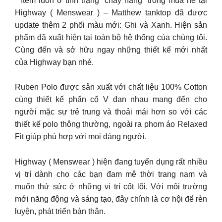
Item luôn ở tình trạng “cháy hàng” trong mùa hè tại
Highway ( Menswear ) – Matthew tanktop đã được
update thêm 2 phối màu mới: Ghi và Xanh. Hiện sản
phẩm đã xuất hiện tại toàn bộ hệ thống của chúng tôi.
Cùng đến và sở hữu ngay những thiết kế mới nhất
của Highway bạn nhé.
Ruben Polo được sản xuất với chất liệu 100% Cotton
cùng thiết kế phẩn cổ V đan nhau mang đến cho
người mặc sự trẻ trung và thoải mái hơn so với các
thiết kế polo thông thường, ngoài ra phom áo Relaxed
Fit giúp phù hợp với mọi dáng người.
Highway ( Menswear ) hiện đang tuyển dụng rất nhiều
vị trí dành cho các bạn đam mê thời trang nam và
muốn thử sức ở những vị trí cốt lõi. Với môi trường
mới năng động và sáng tạo, đây chính là cơ hội để rèn
luyện, phát triển bản thân.