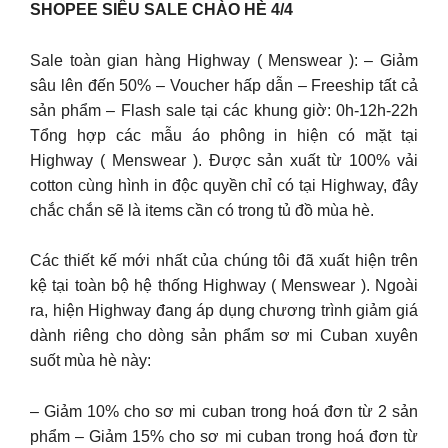
SHOPEE SIÊU SALE CHÀO HÈ 4/4
Sale toàn gian hàng Highway ( Menswear ): – Giảm
sâu lên đến 50% – Voucher hấp dẫn – Freeship tất cả
sản phẩm – Flash sale tại các khung giờ: 0h-12h-22h
Tổng hợp các mẫu áo phông in hiện có mặt tại
Highway ( Menswear ). Được sản xuất từ 100% vải
cotton cùng hình in độc quyền chỉ có tại Highway, đây
chắc chắn sẽ là items cần có trong tủ đồ mùa hè.
Các thiết kế mới nhất của chúng tôi đã xuất hiện trên
kệ tại toàn bộ hệ thống Highway ( Menswear ). Ngoài
ra, hiện Highway đang áp dụng chương trình giảm giá
dành riêng cho dòng sản phẩm sơ mi Cuban xuyên
suốt mùa hè này:
– Giảm 10% cho sơ mi cuban trong hoá đơn từ 2 sản
phẩm – Giảm 15% cho sơ mi cuban trong hoá đơn từ