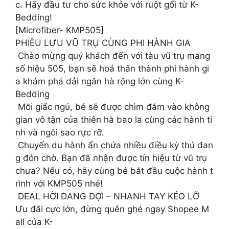
c. Hãy đầu tư cho sức khỏe với ruột gối từ K-
Bedding!
[Microfiber- KMP505]
PHIÊU LƯU VŨ TRỤ CÙNG PHI HÀNH GIA
‍ Chào mừng quý khách đến với tàu vũ trụ mang
số hiệu 505, bạn sẽ hoá thân thành phi hành gi
a khám phá dải ngân hà rộng lớn cùng K-
Bedding
Mỗi giấc ngủ, bé sẽ được chìm đắm vào không
gian vô tận của thiên hà bao la cùng các hành ti
nh và ngôi sao rực rỡ.
Chuyến du hành ẩn chứa nhiều điều kỳ thú đan
g đón chờ. Bạn đã nhận được tín hiệu từ vũ trụ
chưa? Nếu có, hãy cùng bé bắt đầu cuộc hành t
rình với KMP505 nhé!
DEAL HỜI ĐANG ĐỢI – NHANH TAY KẺO LỠ
Ưu đãi cực lớn, đừng quên ghé ngay Shopee M
all của K-