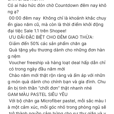
Có ai háo hức đón chờ Countdown đêm nay khô
ng ạ?
00:00 đêm nay Không chỉ là khoảnh khắc chuy
ển giao năm cũ, mà còn là thời điểm khởi động
đại tiệc Sale 1.1 trên Shopee!
ƯU ĐÃI ĐẶC BIỆT CHO ĐÊM GIAO THỪA:
Giảm đến 50% các sản phẩm chăn ga
Quà tặng yêu thương dành cho những đơn hàn
g nệm
Voucher freeship và hàng loạt deal hấp dẫn chỉ
có trong ngày đầu năm mới
Chào năm mới thật rộn ràng và ấm áp với nhữn
g món quà dành cho chính bạn và gia đình. Chu
ẩn bị tinh thần “chốt đơn” thật nhanh nhé
GAM MÀU PASTEL SIÊU YÊU
Với bộ chăn ga Microfiber pastel, mỗi sắc màu l
à một cảm xúc, mỗi góc nhỏ trong phòng ngủ sẽ
trở thành nguồn cảm hứng cho sự thư giãn và y