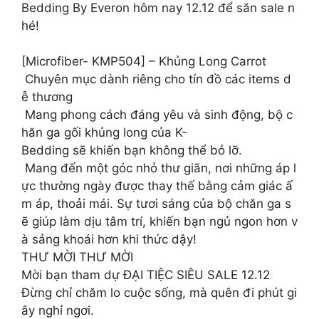
Bedding By Everon hôm nay 12.12 để săn sale n
hé!
[Microfiber- KMP504] – Khủng Long Carrot
Chuyên mục dành riêng cho tín đồ các items d
ễ thương
Mang phong cách đáng yêu và sinh động, bộ c
hăn ga gối khủng long của K-
Bedding sẽ khiến bạn không thể bỏ lỡ.
Mang đến một góc nhỏ thư giãn, nơi những áp l
ực thường ngày được thay thế bằng cảm giác ấ
m áp, thoải mái. Sự tươi sáng của bộ chăn ga s
ẽ giúp làm dịu tâm trí, khiến bạn ngủ ngon hơn v
à sảng khoái hơn khi thức dậy!
THƯ MỜI THƯ MỜI
Mời bạn tham dự ĐẠI TIỆC SIÊU SALE 12.12
Đừng chỉ chăm lo cuộc sống, mà quên đi phút gi
ây nghỉ ngơi.