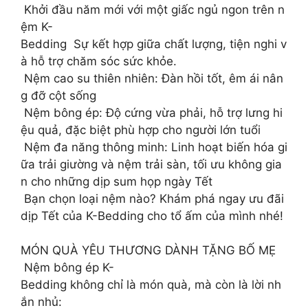
Khởi đầu năm mới với một giấc ngủ ngon trên n
ệm K-
Bedding Sự kết hợp giữa chất lượng, tiện nghi v
à hỗ trợ chăm sóc sức khỏe.
Nệm cao su thiên nhiên: Đàn hồi tốt, êm ái nân
g đỡ cột sống
Nệm bông ép: Độ cứng vừa phải, hỗ trợ lưng hi
ệu quả, đặc biệt phù hợp cho người lớn tuổi
Nệm đa năng thông minh: Linh hoạt biến hóa gi
ữa trải giường và nệm trải sàn, tối ưu không gia
n cho những dịp sum họp ngày Tết
Bạn chọn loại nệm nào? Khám phá ngay ưu đãi
dịp Tết của K-Bedding cho tổ ấm của mình nhé!
MÓN QUÀ YÊU THƯƠNG DÀNH TẶNG BỐ MẸ
Nệm bông ép K-
Bedding không chỉ là món quà, mà còn là lời nh
ắn nhủ: