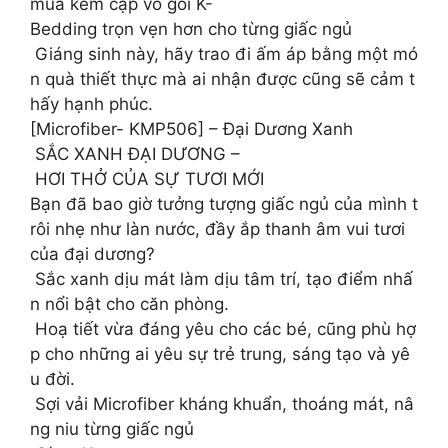
mua kèm cặp vỏ gối K-
Bedding trọn vẹn hơn cho từng giấc ngủ
Giáng sinh này, hãy trao đi ấm áp bằng một mó
n quà thiết thực mà ai nhận được cũng sẽ cảm t
hấy hạnh phúc.
[Microfiber- KMP506] – Đại Dương Xanh
SẮC XANH ĐẠI DƯƠNG –
HƠI THỞ CỦA SỰ TƯƠI MỚI
Bạn đã bao giờ tưởng tượng giấc ngủ của mình t
rôi nhẹ như làn nước, đầy ắp thanh âm vui tươi
của đại dương?
Sắc xanh dịu mát làm dịu tâm trí, tạo điểm nhấ
n nổi bật cho căn phòng.
Hoạ tiết vừa đáng yêu cho các bé, cũng phù hợ
p cho những ai yêu sự trẻ trung, sáng tạo và yê
u đời.
Sợi vải Microfiber kháng khuẩn, thoáng mát, nâ
ng niu từng giấc ngủ