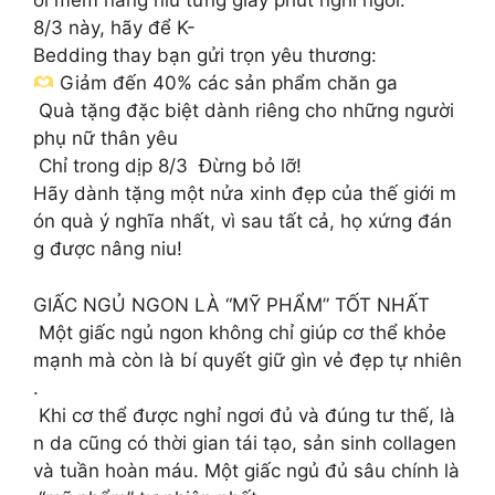
ối mềm nâng niu từng giây phút nghỉ ngơi.
8/3 này, hãy để K-
Bedding thay bạn gửi trọn yêu thương:
Giảm đến 40% các sản phẩm chăn ga
Quà tặng đặc biệt dành riêng cho những người
phụ nữ thân yêu
Chỉ trong dịp 8/3 Đừng bỏ lỡ!
Hãy dành tặng một nửa xinh đẹp của thế giới m
ón quà ý nghĩa nhất, vì sau tất cả, họ xứng đán
g được nâng niu!
GIẤC NGỦ NGON LÀ “MỸ PHẨM” TỐT NHẤT
Một giấc ngủ ngon không chỉ giúp cơ thể khỏe
mạnh mà còn là bí quyết giữ gìn vẻ đẹp tự nhiên
.
Khi cơ thể được nghỉ ngơi đủ và đúng tư thế, là
n da cũng có thời gian tái tạo, sản sinh collagen
và tuần hoàn máu. Một giấc ngủ đủ sâu chính là