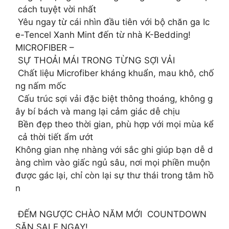
cách tuyệt vời nhất
Yêu ngay từ cái nhìn đầu tiên với bộ chăn ga Ic
e-Tencel Xanh Mint đến từ nhà K-Bedding!
MICROFIBER –
SỰ THOẢI MÁI TRONG TỪNG SỢI VẢI
️ Chất liệu Microfiber kháng khuẩn, mau khô, chố
ng nấm mốc
Cấu trúc sợi vải đặc biệt thông thoáng, không g
ây bí bách và mang lại cảm giác dễ chịu
️ Bền đẹp theo thời gian, phù hợp với mọi mùa kể
cả thời tiết ẩm ướt
Không gian nhẹ nhàng với sắc ghi giúp bạn dễ d
àng chìm vào giấc ngủ sâu, nơi mọi phiền muộn
được gác lại, chỉ còn lại sự thư thái trong tâm hồ
n
ĐẾM NGƯỢC CHÀO NĂM MỚI COUNTDOWN
SĂN SALE NGAY!