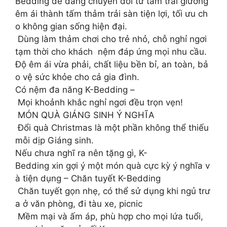
Bedding dễ dàng chuyển đổi từ tấm trải giường
êm ái thành tấm thảm trải sàn tiện lợi, tối ưu ch
o không gian sống hiện đại.
Dùng làm thảm chơi cho trẻ nhỏ, chỗ nghỉ ngơi
tạm thời cho khách nệm đáp ứng mọi nhu cầu.
Độ êm ái vừa phải, chất liệu bền bỉ, an toàn, bả
o vệ sức khỏe cho cả gia đình.
Có nệm đa năng K-Bedding –
Mọi khoảnh khắc nghỉ ngơi đều trọn vẹn!
MÓN QUÀ GIÁNG SINH Ý NGHĨA ️
Đổi quà Christmas là một phần không thể thiếu
mỗi dịp Giáng sinh.
Nếu chưa nghĩ ra nên tặng gì, K-
Bedding xin gợi ý một món quà cực kỳ ý nghĩa v
à tiện dụng – Chăn tuyết K-Bedding
Chăn tuyết gọn nhẹ, có thể sử dụng khi ngủ trư
a ở văn phòng, đi tàu xe, picnic
Mềm mại và ấm áp, phù hợp cho mọi lứa tuổi,