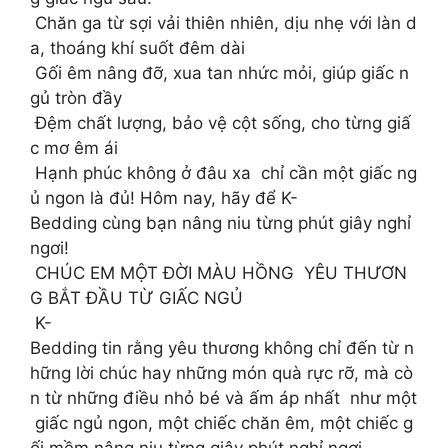
Chăn ga từ sợi vải thiên nhiên, dịu nhẹ với làn d
a, thoáng khí suốt đêm dài
Gối êm nâng đỡ, xua tan nhức mỏi, giúp giấc n
gủ tròn đầy
Đệm chất lượng, bảo vệ cột sống, cho từng giấ
c mơ êm ái
Hạnh phúc không ở đâu xa chỉ cần một giấc ng
ủ ngon là đủ! Hôm nay, hãy để K-
Bedding cùng bạn nâng niu từng phút giây nghỉ
ngơi!
CHÚC EM MỘT ĐỜI MÀU HỒNG YÊU THƯƠN
G BẮT ĐẦU TỪ GIẤC NGỦ
K-
Bedding tin rằng yêu thương không chỉ đến từ n
hững lời chúc hay những món quà rực rỡ, mà cò
n từ những điều nhỏ bé và ấm áp nhất như một
giấc ngủ ngon, một chiếc chăn êm, một chiếc g