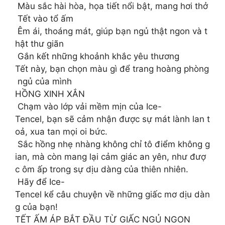
Màu sắc hài hòa, họa tiết nổi bật, mang hơi thở
Tết vào tổ ấm
Êm ái, thoáng mát, giúp bạn ngủ thật ngon và t
hật thư giãn
Gắn kết những khoảnh khắc yêu thương
Tết này, bạn chọn màu gì để trang hoàng phòng
ngủ của mình
HỒNG XINH XẮN
Chạm vào lớp vải mềm mịn của Ice-
Tencel, bạn sẽ cảm nhận được sự mát lành lan t
oả, xua tan mọi oi bức.
Sắc hồng nhẹ nhàng không chỉ tô điểm không g
ian, mà còn mang lại cảm giác an yên, như đượ
c ôm ấp trong sự dịu dàng của thiên nhiên.
Hãy để Ice-
Tencel kể câu chuyện về những giấc mơ dịu dàn
g của bạn!
TẾT ẤM ÁP BẮT ĐẦU TỪ GIẤC NGỦ NGON