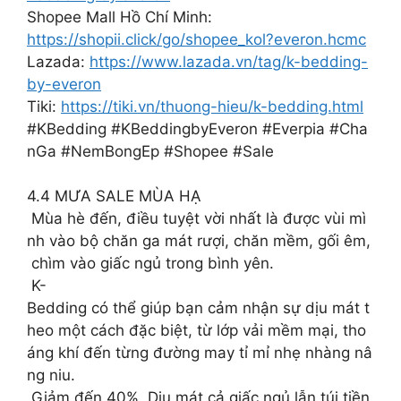
Shopee Mall Hồ Chí Minh:
https://shopii.click/go/shopee_kol?everon.hcmc
Lazada:
https://www.lazada.vn/tag/k-bedding-
by-everon
Tiki:
https://tiki.vn/thuong-hieu/k-bedding.html
#KBedding #KBeddingbyEveron #Everpia #Cha
nGa #NemBongEp #Shopee #Sale
4.4 MƯA SALE MÙA HẠ
Mùa hè đến, điều tuyệt vời nhất là được vùi mì
nh vào bộ chăn ga mát rượi, chăn mềm, gối êm,
chìm vào giấc ngủ trong bình yên.
K-
Bedding có thể giúp bạn cảm nhận sự dịu mát t
heo một cách đặc biệt, từ lớp vải mềm mại, tho
áng khí đến từng đường may tỉ mỉ nhẹ nhàng nâ
ng niu.
Giảm đến 40% Dịu mát cả giấc ngủ lẫn túi tiền