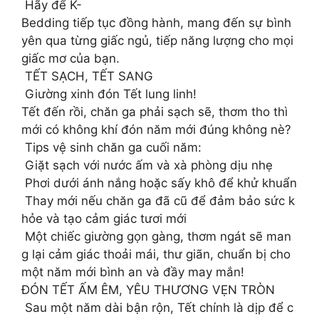
Hãy để K-
Bedding tiếp tục đồng hành, mang đến sự bình
yên qua từng giấc ngủ, tiếp năng lượng cho mọi
giấc mơ của bạn.
TẾT SẠCH, TẾT SANG
Giường xinh đón Tết lung linh!
Tết đến rồi, chăn ga phải sạch sẽ, thơm tho thì
mới có không khí đón năm mới đúng không nè?
Tips vệ sinh chăn ga cuối năm:
Giặt sạch với nước ấm và xà phòng dịu nhẹ
Phơi dưới ánh nắng hoặc sấy khô để khử khuẩn
Thay mới nếu chăn ga đã cũ để đảm bảo sức k
hỏe và tạo cảm giác tươi mới
Một chiếc giường gọn gàng, thơm ngát sẽ man
g lại cảm giác thoải mái, thư giãn, chuẩn bị cho
một năm mới bình an và đầy may mắn!
ĐÓN TẾT ẤM ÊM, YÊU THƯƠNG VẸN TRÒN
‍‍‍ Sau một năm dài bận rộn, Tết chính là dịp để c