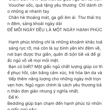
Voucher sốc, quà tặng yêu thương Chỉ dành ch
o những ai nhanh tay
Chăn hè thoáng mát, ga gối êm ái Thư thái trọ
n đêm, sảng khoái ngày dài
ĐỂ MỖI NGÀY ĐỀU LÀ MỘT NGÀY HẠNH PHÚC
Hạnh phúc không chỉ là những khoảnh khắc toả
sáng rực rỡ, mà còn là sự bình yên khi đêm về,
nơi bạn được thư giãn, quên đi bộn bề và để gi
ấc ngủ vỗ về mọi mỏi mệt.
Bạn có biết? Một giấc ngủ chất lượng giúp cơ th
ể phục hồi, cân bằng cảm xúc, trẻ hóa làn da và
tiếp thêm năng lượng cho những ngày mới trọn
vẹn hơn. Ngủ ngon chính là cách yêu thương bả
n thân đơn giản nhưng ý nghĩa nhất.
Để K-
Bedding giúp bạn chạm đến hạnh phúc từ nhữn
g giấc ngủ sâu: