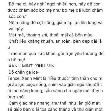
“Bố mẹ ơi, hãy nghỉ ngơi nhiều hơn, hãy để con
được chăm sóc bố mẹ như bố mẹ đã luôn chăm
sóc con.”
Nệm nâng đỡ cột sống, giảm áp lực lên lưng và
vai gáy
Mát mẻ, thoáng khí, thoải mái cả bốn mùa
Chất liệu kháng khuẩn, an toàn, bền đẹp dài lâ
u
Trao món quà sức khỏe, gửi trọn yêu thương đế
n bố mẹ!
XANH MINT XINH MỊN
Bộ chăn ga Ice-
Tencel Xanh Mint là “liều thuốc” tinh thần cho m
ọi áp lực cuộc sống, chìm vào giấc ngủ sâu để t
ái tạo năng lượng, sẵn sàng cho ngày mới đầy h
ứng khởi.
Cảm giác nhẹ nhàng, thư thái như làn gió mát,
sẽ giúp bạn giải tỏa căng thẳng và thư giãn một