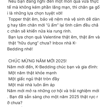
Nếu bạn đang nghĩ đến một món quà vừa thực
tế mà không kém phần lãng mạn, thì chăn ga gố
i là những lựa chọn tuyệt vời!
Topper thật êm, bảo vệ nệm mà vệ sinh dễ dàn
g hay tấm chăn mới “ủ ấm” lại tình cảm đều chắ
c chắn sẽ khiến nửa kia rung rinh.
Bạn lựa chọn quà Valentine thật êm, thật ấm và
thật “hữu dụng” chưa? Inbox nhà K-
Bedding nhé!
CHÚC MỪNG NĂM MỚI 2025!
Năm mới đến, K-Bedding chúc bạn và gia đình:
Một năm thật khỏe mạnh
Một giấc ngủ thật tròn đầy
️ Một mái nhà luôn ấm áp
Năm mới mở ra những cơ hội và trải nghiệm mới
. Bạn đã sẵn sàng cho một năm 2025 thật rực r
ỡ chưa?