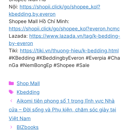
Nội:
https://shopii.click/go/shopee_kol?
kbedding.by.everon
Shopee Mall Hồ Chí Minh:
https://shopii.click/go/shopee_kol?everon.hcmc
Lazada:
https://www.lazada.vn/tag/k-bedding-
by-everon
Tiki:
https://tiki.vn/thuong-hieu/k-bedding.html
#KBedding #KBeddingbyEveron #Everpia #Cha
nGa #NemBongEp #Shopee #Sale
Categories
Shop Mall
Tags
Kbedding
Aikomi tiên phong số 1 trong lĩnh vực Nhà
cửa – Đời sống và Phụ kiện, chăm sóc giày tại
Việt Nam
BIZbooks