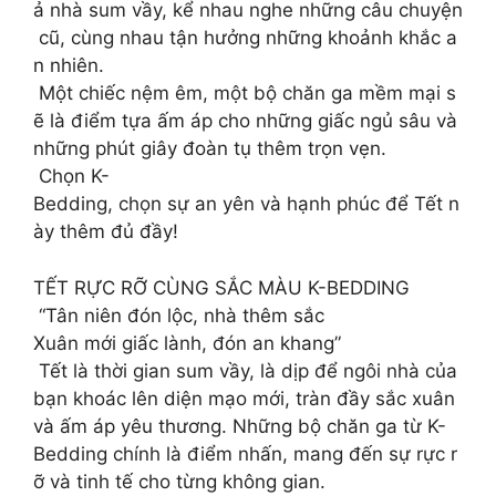
ả nhà sum vầy, kể nhau nghe những câu chuyện
cũ, cùng nhau tận hưởng những khoảnh khắc a
n nhiên.
Một chiếc nệm êm, một bộ chăn ga mềm mại s
ẽ là điểm tựa ấm áp cho những giấc ngủ sâu và
những phút giây đoàn tụ thêm trọn vẹn.
Chọn K-
Bedding, chọn sự an yên và hạnh phúc để Tết n
ày thêm đủ đầy!
TẾT RỰC RỠ CÙNG SẮC MÀU K-BEDDING
“Tân niên đón lộc, nhà thêm sắc
Xuân mới giấc lành, đón an khang”
Tết là thời gian sum vầy, là dịp để ngôi nhà của
bạn khoác lên diện mạo mới, tràn đầy sắc xuân
và ấm áp yêu thương. Những bộ chăn ga từ K-
Bedding chính là điểm nhấn, mang đến sự rực r
ỡ và tinh tế cho từng không gian.