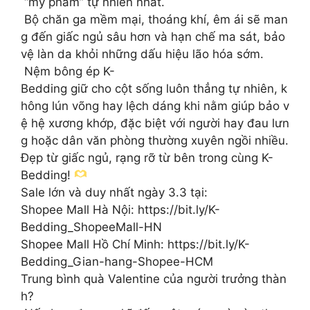
“mỹ phẩm” tự nhiên nhất.
Bộ chăn ga mềm mại, thoáng khí, êm ái sẽ man
g đến giấc ngủ sâu hơn và hạn chế ma sát, bảo
vệ làn da khỏi những dấu hiệu lão hóa sớm.
Nệm bông ép K-
Bedding giữ cho cột sống luôn thẳng tự nhiên, k
hông lún võng hay lệch dáng khi nằm giúp bảo v
ệ hệ xương khớp, đặc biệt với người hay đau lưn
g hoặc dân văn phòng thường xuyên ngồi nhiều.
Đẹp từ giấc ngủ, rạng rỡ từ bên trong cùng K-
Bedding!
Sale lớn và duy nhất ngày 3.3 tại:
Shopee Mall Hà Nội: https://bit.ly/K-
Bedding_ShopeeMall-HN
Shopee Mall Hồ Chí Minh: https://bit.ly/K-
Bedding_Gian-hang-Shopee-HCM
Trung bình quà Valentine của người trưởng thàn
h?