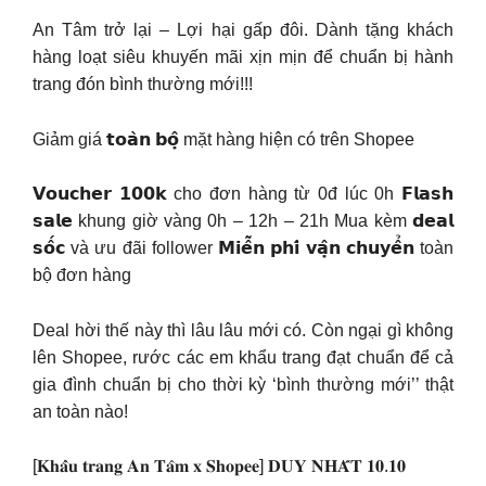
An Tâm trở lại – Lợi hại gấp đôi. Dành tặng khách
hàng loạt siêu khuyến mãi xịn mịn để chuẩn bị hành
trang đón bình thường mới!!!
Giảm giá 𝘁𝗼𝗮̀𝗻 𝗯𝗼̣̂ mặt hàng hiện có trên Shopee
𝗩𝗼𝘂𝗰𝗵𝗲𝗿 𝟭𝟬𝟬𝗸 cho đơn hàng từ 0đ lúc 0h 𝗙𝗹𝗮𝘀𝗵
𝘀𝗮𝗹𝗲 khung giờ vàng 0h – 12h – 21h Mua kèm 𝗱𝗲𝗮𝗹
𝘀𝗼̂́𝗰 và ưu đãi follower 𝗠𝗶𝗲̂̃𝗻 𝗽𝗵𝗶́ 𝘃𝗮̣̂𝗻 𝗰𝗵𝘂𝘆𝗲̂̉𝗻 toàn
bộ đơn hàng
Deal hời thế này thì lâu lâu mới có. Còn ngại gì không
lên Shopee, rước các em khẩu trang đạt chuẩn để cả
gia đình chuẩn bị cho thời kỳ ‘bình thường mới’’ thật
an toàn nào!
[𝐊𝐡𝐚̂̉𝐮 𝐭𝐫𝐚𝐧𝐠 𝐀𝐧 𝐓𝐚̂𝐦 𝐱 𝐒𝐡𝐨𝐩𝐞𝐞] 𝐃𝐔𝐘 𝐍𝐇𝐀̂́𝐓 𝟏𝟎.𝟏𝟎