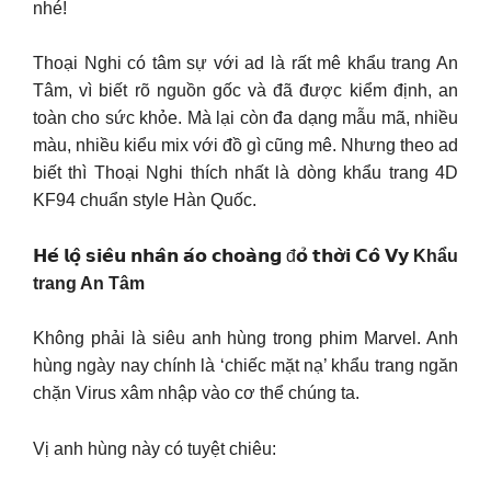
nhé!
Thoại Nghi có tâm sự với ad là rất mê khẩu trang An
Tâm, vì biết rõ nguồn gốc và đã được kiểm định, an
toàn cho sức khỏe. Mà lại còn đa dạng mẫu mã, nhiều
màu, nhiều kiểu mix với đồ gì cũng mê. Nhưng theo ad
biết thì Thoại Nghi thích nhất là dòng khẩu trang 4D
KF94 chuẩn style Hàn Quốc.
𝗛𝗲́ 𝗹𝗼̣̂ 𝘀𝗶𝗲̂𝘂 𝗻𝗵𝗮̂𝗻 𝗮́𝗼 𝗰𝗵𝗼𝗮̀𝗻𝗴 đ𝗼̉ 𝘁𝗵𝗼̛̀𝗶 𝗖𝗼̂ 𝗩𝘆
Khẩu
trang An Tâm
Không phải là siêu anh hùng trong phim Marvel. Anh
hùng ngày nay chính là ‘chiếc mặt nạ’ khẩu trang ngăn
chặn Virus xâm nhập vào cơ thể chúng ta.
Vị anh hùng này có tuyệt chiêu: