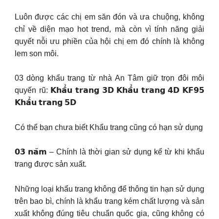
Luôn được các chị em săn đón và ưa chuộng, không
chỉ về diện mạo hot trend, mà còn vì tính năng giải
quyết nỗi ưu phiền của hội chị em đó chính là không
lem son môi.
03 dòng khẩu trang từ nhà An Tâm giữ trọn đôi môi
quyến rũ: 𝗞𝗵𝗮̂̉𝘂 𝘁𝗿𝗮𝗻𝗴 𝟯𝗗 𝗞𝗵𝗮̂̉𝘂 𝘁𝗿𝗮𝗻𝗴 𝟰𝗗 𝗞𝗙𝟵𝟱
𝗞𝗵𝗮̂̉𝘂 𝘁𝗿𝗮𝗻𝗴 𝟱𝗗
Có thể bạn chưa biết Khẩu trang cũng có hạn sử dụng
𝟬𝟯 𝗻𝗮̆𝗺 – Chính là thời gian sử dụng kể từ khi khẩu
trang được sản xuất.
Những loại khẩu trang không để thông tin hạn sử dụng
trên bao bì, chính là khẩu trang kém chất lượng và sản
xuất không đúng tiêu chuẩn quốc gia, cũng không có