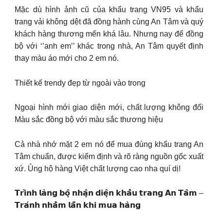
Mặc dù hình ảnh cũ của khẩu trang VN95 và khẩu
trang vải không dệt đã đồng hành cùng An Tâm và quý
khách hàng thương mến khá lâu. Nhưng nay để đồng
bộ với ‘’anh em’’ khác trong nhà, An Tâm quyết định
thay màu áo mới cho 2 em nó.
Thiết kế trendy đẹp từ ngoài vào trong
Ngoại hình mới giao diện mới, chất lượng không đổi
Màu sắc đồng bộ với màu sắc thương hiệu
Cả nhà nhớ mặt 2 em nó để mua đúng khẩu trang An
Tâm chuẩn, được kiểm định và rõ ràng nguồn gốc xuất
xứ. Ủng hộ hàng Việt chất lượng cao nha quí dị!
𝗧𝗿𝗶̀𝗻𝗵 𝗹𝗮̀𝗻𝗴 𝗯𝗼̣̂ 𝗻𝗵𝗮̣̂𝗻 𝗱𝗶𝗲̣̂𝗻 𝗸𝗵𝗮̂̉𝘂 𝘁𝗿𝗮𝗻𝗴 𝗔𝗻 𝗧𝗮̂𝗺 –
𝗧𝗿𝗮́𝗻𝗵 𝗻𝗵𝗮̂̀𝗺 𝗹𝗮̂̃𝗻 𝗸𝗵𝗶 𝗺𝘂𝗮 𝗵𝗮̀𝗻𝗴