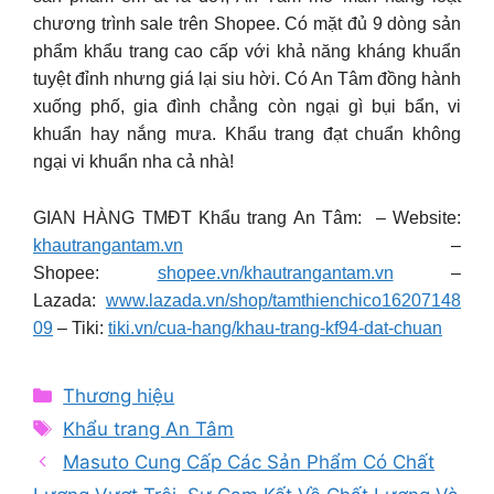
chương trình sale trên Shopee. Có mặt đủ 9 dòng sản
phẩm khẩu trang cao cấp với khả năng kháng khuẩn
tuyệt đỉnh nhưng giá lại siu hời. Có An Tâm đồng hành
xuống phố, gia đình chẳng còn ngại gì bụi bẩn, vi
khuẩn hay nắng mưa. Khẩu trang đạt chuẩn không
ngại vi khuẩn nha cả nhà!
GIAN HÀNG TMĐT Khẩu trang An Tâm: – Website:
khautrangantam.vn
–
Shopee:
shopee.vn/khautrangantam.vn
–
Lazada:
www.lazada.vn/shop/tamthienchico16207148
09
– Tiki:
tiki.vn/cua-hang/khau-trang-kf94-dat-chuan
Categories
Thương hiệu
Tags
Khẩu trang An Tâm
Masuto Cung Cấp Các Sản Phẩm Có Chất