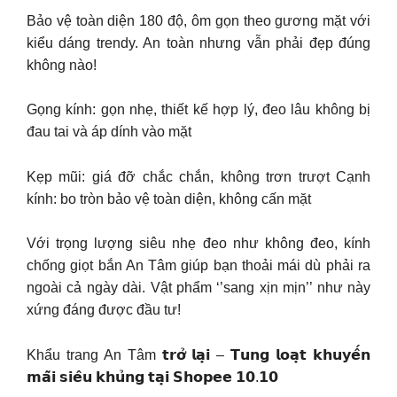
Bảo vệ toàn diện 180 độ, ôm gọn theo gương mặt với
kiểu dáng trendy. An toàn nhưng vẫn phải đẹp đúng
không nào!
Gọng kính: gọn nhẹ, thiết kế hợp lý, đeo lâu không bị
đau tai và áp dính vào mặt
Kẹp mũi: giá đỡ chắc chắn, không trơn trượt Cạnh
kính: bo tròn bảo vệ toàn diện, không cấn mặt
Với trọng lượng siêu nhẹ đeo như không đeo, kính
chống giọt bắn An Tâm giúp bạn thoải mái dù phải ra
ngoài cả ngày dài. Vật phẩm ‘’sang xịn mịn’’ như này
xứng đáng được đầu tư!
Khẩu trang An Tâm 𝘁𝗿𝗼̛̉ 𝗹𝗮̣𝗶 – 𝗧𝘂𝗻𝗴 𝗹𝗼𝗮̣𝘁 𝗸𝗵𝘂𝘆𝗲̂́𝗻
𝗺𝗮̃𝗶 𝘀𝗶𝗲̂𝘂 𝗸𝗵𝘂̉𝗻𝗴 𝘁𝗮̣𝗶 𝗦𝗵𝗼𝗽𝗲𝗲 𝟭𝟬.𝟭𝟬