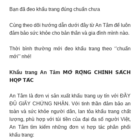
Bạn đã đeo khẩu trang đúng chuẩn chưa
Cùng theo dõi hướng dẫn dưới đây từ An Tâm để luôn
đảm bảo sức khỏe cho bản thân và gia đình mình nào.
Thời bình thường mới đeo khẩu trang theo ‘’chuẩn
mới’’ nhé!
Khẩu trang An Tâm
𝗠𝗢̛̉ 𝗥𝗢̣̂𝗡𝗚 𝗖𝗛𝗜́𝗡𝗛 𝗦𝗔́𝗖𝗛
𝗛𝗢̛̣𝗣 𝗧𝗔́𝗖
An Tâm là đơn vị sản xuất khẩu trang uy tín với ĐẦY
ĐỦ GIẤY CHỨNG NHẬN. Với tinh thần đảm bảo an
toàn và sức khỏe người dân, lan tỏa khẩu trang chất
lượng, phù hợp với túi tiền của đại đa số người Việt,
An Tâm tìm kiếm những đơn vị hợp tác phân phối
khẩu trang: