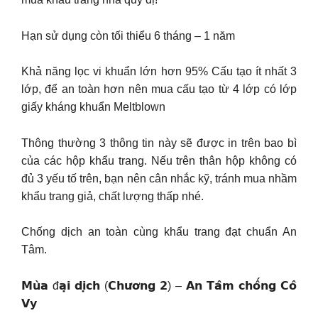
Hạn sử dụng còn tối thiểu 6 tháng – 1 năm
Khả năng lọc vi khuẩn lớn hơn 95% Cấu tạo ít nhất 3
lớp, để an toàn hơn nên mua cấu tạo từ 4 lớp có lớp
giấy kháng khuẩn Meltblown
Thông thường 3 thông tin này sẽ được in trên bao bì
của các hộp khẩu trang. Nếu trên thân hộp không có
đủ 3 yếu tố trên, bạn nên cân nhắc kỹ, tránh mua nhầm
khẩu trang giả, chất lượng thấp nhé.
Chống dịch an toàn cùng khẩu trang đạt chuẩn An
Tâm.
𝗠𝘂̀𝗮 đ𝗮̣𝗶 𝗱𝗶̣𝗰𝗵 (𝗖𝗵𝘂̛𝗼̛𝗻𝗴 𝟮) – 𝗔𝗻 𝗧𝗮̂𝗺 𝗰𝗵𝗼̂́𝗻𝗴 𝗖𝗼̂
𝗩𝘆