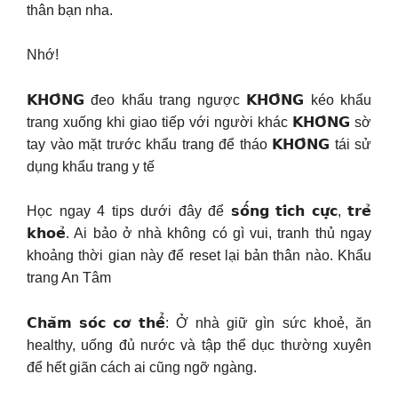
thân bạn nha.
Nhớ!
𝗞𝗛𝗢̂𝗡𝗚 đeo khẩu trang ngược 𝗞𝗛𝗢̂𝗡𝗚 kéo khẩu
trang xuống khi giao tiếp với người khác 𝗞𝗛𝗢̂𝗡𝗚 sờ
tay vào mặt trước khẩu trang để tháo 𝗞𝗛𝗢̂𝗡𝗚 tái sử
dụng khẩu trang y tế
Học ngay 4 tips dưới đây để 𝘀𝗼̂́𝗻𝗴 𝘁𝗶́𝗰𝗵 𝗰𝘂̛̣𝗰, 𝘁𝗿𝗲̉
𝗸𝗵𝗼𝗲̉. Ai bảo ở nhà không có gì vui, tranh thủ ngay
khoảng thời gian này để reset lại bản thân nào. Khẩu
trang An Tâm
𝗖𝗵𝗮̆𝗺 𝘀𝗼́𝗰 𝗰𝗼̛ 𝘁𝗵𝗲̂̉: Ở nhà giữ gìn sức khoẻ, ăn
healthy, uống đủ nước và tập thể dục thường xuyên
để hết giãn cách ai cũng ngỡ ngàng.