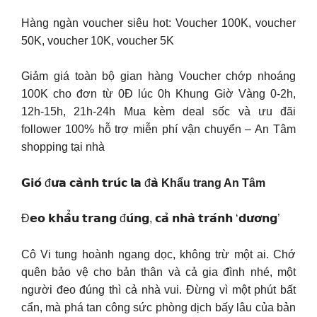
Hàng ngàn voucher siêu hot: Voucher 100K, voucher
50K, voucher 10K, voucher 5K
Giảm giá toàn bộ gian hàng Voucher chớp nhoáng
100K cho đơn từ 0Đ lúc 0h Khung Giờ Vàng 0-2h,
12h-15h, 21h-24h Mua kèm deal sốc và ưu đãi
follower 100% hỗ trợ miễn phí vận chuyển – An Tâm
shopping tại nhà
𝗚𝗶𝗼́ đ𝘂̛𝗮 𝗰𝗮̀𝗻𝗵 𝘁𝗿𝘂́𝗰 𝗹𝗮 đ𝗮̀
Khẩu trang An Tâm
Đ𝗲𝗼 𝗸𝗵𝗮̂̉𝘂 𝘁𝗿𝗮𝗻𝗴 đ𝘂́𝗻𝗴, 𝗰𝗮̉ 𝗻𝗵𝗮̀ 𝘁𝗿𝗮́𝗻𝗵 ‘𝗱𝘂̛𝗼̛𝗻𝗴’
Cô Vi tung hoành ngang dọc, không trừ một ai. Chớ
quên bảo vệ cho bản thân và cả gia đình nhé, một
người đeo đúng thì cả nhà vui. Đừng vì một phút bất
cẩn, mà phá tan công sức phòng dịch bấy lâu của bản