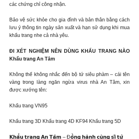
các chứng chỉ công nhận.
Bảo vệ sức khỏe cho gia đình và bản thân bằng cách
lưu ý thông tin ngày sản xuất và hạn sử dụng khi mua
khẩu trang nhe cả nhà yêu.
ĐI XÉT NGHIỆM NÊN DÙNG KHẨU TRANG NÀO
Khẩu trang An Tâm
Không thể không nhắc đến bộ tứ siêu phàm – cái tên
vàng trong làng ngăn ngừa virus nhà An Tâm, xin
được xướng tên:
Khẩu trang VN95
Khẩu trang 3D Khẩu trang 4D KF94 Khẩu trang 5D
𝗞𝗵𝗮̂̉𝘂 𝘁𝗿𝗮𝗻𝗴 𝗔𝗻 𝗧𝗮̂𝗺 – Đ𝗼̂̀𝗻𝗴 𝗵𝗮̀𝗻𝗵 𝗰𝘂̀𝗻𝗴 𝘀𝗶̃ 𝘁𝘂̛̉