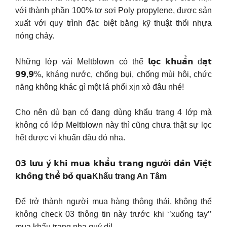
với thành phần 100% tơ sợi Poly propylene, được sản
xuất với quy trình đặc biệt bằng kỹ thuật thổi nhựa
nóng chảy.
Những lớp vải Meltblown có thể 𝗹𝗼̣𝗰 𝗸𝗵𝘂𝗮̂̉𝗻 đ𝗮̣𝘁
𝟵𝟵,𝟵%, kháng nước, chống bụi, chống mùi hôi, chức
năng không khác gì một lá phổi xịn xò đâu nhé!
Cho nên dù bạn có đang dùng khẩu trang 4 lớp mà
không có lớp Meltblown này thì cũng chưa thật sự lọc
hết được vi khuẩn đâu đó nha.
𝟬𝟯 𝗹𝘂̛𝘂 𝘆́ 𝗸𝗵𝗶 𝗺𝘂𝗮 𝗸𝗵𝗮̂̉𝘂 𝘁𝗿𝗮𝗻𝗴 𝗻𝗴𝘂̛𝗼̛̀𝗶 𝗱𝗮̂𝗻 𝗩𝗶𝗲̣̂𝘁
𝗸𝗵𝗼̂𝗻𝗴 𝘁𝗵𝗲̂̉ 𝗯𝗼̉ 𝗾𝘂𝗮
Khẩu trang An Tâm
Để trở thành người mua hàng thông thái, không thể
không check 03 thông tin này trước khi ‘’xuống tay’’
mua khẩu trang nha quý dị!