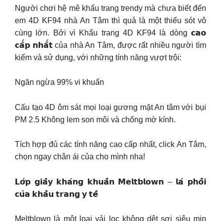
Người chơi hệ mê khẩu trang trendy mà chưa biết đến
em 4D KF94 nhà An Tâm thì quả là một thiếu sót vô
cùng lớn. Bởi vì Khẩu trang 4D KF94 là dòng 𝗰𝗮𝗼
𝗰𝗮̂́𝗽 𝗻𝗵𝗮̂́𝘁 của nhà An Tâm, được rất nhiều người tìm
kiếm và sử dụng, với những tính năng vượt trội:
Ngăn ngừa 99% vi khuẩn
Cấu tạo 4D ôm sát mọi loại gương mặt An tâm với bụi
PM 2.5 Không lem son môi và chống mờ kính.
Tích hợp đủ các tính năng cao cấp nhất, click An Tâm,
chọn ngay chân ái của cho mình nha!
𝗟𝗼̛́𝗽 𝗴𝗶𝗮̂́𝘆 𝗸𝗵𝗮́𝗻𝗴 𝗸𝗵𝘂𝗮̂̉𝗻 𝗠𝗲𝗹𝘁𝗯𝗹𝗼𝘄𝗻 – 𝗹𝗮́ 𝗽𝗵𝗼̂̉𝗶
𝗰𝘂̉𝗮 𝗸𝗵𝗮̂̉𝘂 𝘁𝗿𝗮𝗻𝗴 𝘆 𝘁𝗲̂́
Meltblown là một loại vải lọc không dệt sợi siêu mịn