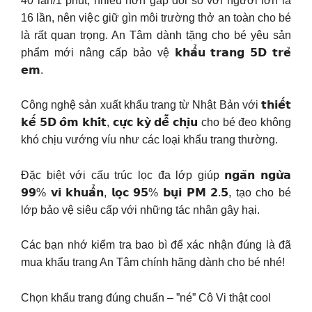
40 lần/1 phút, nhiều hơn gấp đôi so với người lớn là
16 lần, nên việc giữ gìn môi trường thở an toàn cho bé
là rất quan trọng. An Tâm dành tặng cho bé yêu sản
phẩm mới nâng cấp bảo vệ 𝗸𝗵𝗮̂̉𝘂 𝘁𝗿𝗮𝗻𝗴 𝟱𝗗 𝘁𝗿𝗲̉
𝗲𝗺.
Công nghệ sản xuất khẩu trang từ Nhật Bản với 𝘁𝗵𝗶𝗲̂́𝘁
𝗸𝗲̂́ 𝟱𝗗 𝗼̂𝗺 𝗸𝗵𝗶́𝘁, 𝗰𝘂̛̣𝗰 𝗸𝘆̀ 𝗱𝗲̂̃ 𝗰𝗵𝗶̣𝘂 cho bé đeo không
khó chịu vướng víu như các loại khẩu trang thường.
Đặc biệt với cấu trúc lọc đa lớp giúp 𝗻𝗴𝗮̆𝗻 𝗻𝗴𝘂̛̀𝗮
𝟵𝟵% 𝘃𝗶 𝗸𝗵𝘂𝗮̂̉𝗻, 𝗹𝗼̣𝗰 𝟵𝟱% 𝗯𝘂̣𝗶 𝗣𝗠 𝟮.𝟱, tạo cho bé
lớp bảo vệ siêu cấp với những tác nhân gây hại.
Các bạn nhớ kiểm tra bao bì để xác nhận đúng là đã
mua khẩu trang An Tâm chính hãng dành cho bé nhé!
Chọn khẩu trang đúng chuẩn – ”né” Cô Vi thật cool