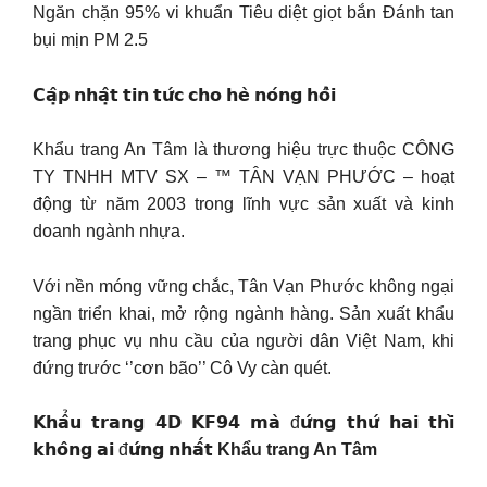
Ngăn chặn 95% vi khuẩn Tiêu diệt giọt bắn Đánh tan
bụi mịn PM 2.5
𝗖𝗮̣̂𝗽 𝗻𝗵𝗮̣̂𝘁 𝘁𝗶𝗻 𝘁𝘂̛́𝗰 𝗰𝗵𝗼 𝗵𝗲̀ 𝗻𝗼́𝗻𝗴 𝗵𝗼̂̉𝗶
Khẩu trang An Tâm là thương hiệu trực thuộc CÔNG
TY TNHH MTV SX – ™ TÂN VẠN PHƯỚC – hoạt
động từ năm 2003 trong lĩnh vực sản xuất và kinh
doanh ngành nhựa.
Với nền móng vững chắc, Tân Vạn Phước không ngại
ngần triển khai, mở rộng ngành hàng. Sản xuất khẩu
trang phục vụ nhu cầu của người dân Việt Nam, khi
đứng trước ‘’cơn bão’’ Cô Vy càn quét.
𝗞𝗵𝗮̂̉𝘂 𝘁𝗿𝗮𝗻𝗴 𝟰𝗗 𝗞𝗙𝟵𝟰 𝗺𝗮̀ đ𝘂̛́𝗻𝗴 𝘁𝗵𝘂̛́ 𝗵𝗮𝗶 𝘁𝗵𝗶̀
𝗸𝗵𝗼̂𝗻𝗴 𝗮𝗶 đ𝘂̛́𝗻𝗴 𝗻𝗵𝗮̂́𝘁
Khẩu trang An Tâm