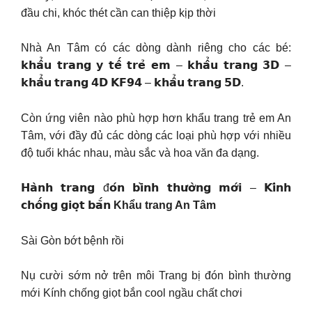
đầu chi, khóc thét cần can thiệp kịp thời
Nhà An Tâm có các dòng dành riêng cho các bé:
𝗸𝗵𝗮̂̉𝘂 𝘁𝗿𝗮𝗻𝗴 𝘆 𝘁𝗲̂́ 𝘁𝗿𝗲̉ 𝗲𝗺 – 𝗸𝗵𝗮̂̉𝘂 𝘁𝗿𝗮𝗻𝗴 𝟯𝗗 –
𝗸𝗵𝗮̂̉𝘂 𝘁𝗿𝗮𝗻𝗴 𝟰𝗗 𝗞𝗙𝟵𝟰 – 𝗸𝗵𝗮̂̉𝘂 𝘁𝗿𝗮𝗻𝗴 𝟱𝗗.
Còn ứng viên nào phù hợp hơn khẩu trang trẻ em An
Tâm, với đầy đủ các dòng các loại phù hợp với nhiều
độ tuổi khác nhau, màu sắc và hoa văn đa dạng.
𝗛𝗮̀𝗻𝗵 𝘁𝗿𝗮𝗻𝗴 đ𝗼́𝗻 𝗯𝗶̀𝗻𝗵 𝘁𝗵𝘂̛𝗼̛̀𝗻𝗴 𝗺𝗼̛́𝗶 – 𝗞𝗶́𝗻𝗵
𝗰𝗵𝗼̂́𝗻𝗴 𝗴𝗶𝗼̣𝘁 𝗯𝗮̆́𝗻
Khẩu trang An Tâm
Sài Gòn bớt bệnh rồi
Nụ cười sớm nở trên môi Trang bị đón bình thường
mới Kính chống giọt bắn cool ngầu chất chơi