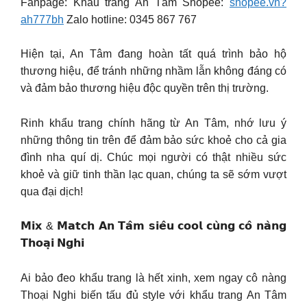
Fanpage: Khẩu trang An Tâm Shopee:
shopee.vn?
ah777bh
Zalo hotline: 0345 867 767
Hiện tại, An Tâm đang hoàn tất quá trình bảo hộ
thương hiệu, để tránh những nhầm lẫn không đáng có
và đảm bảo thương hiệu độc quyền trên thị trường.
Rinh khẩu trang chính hãng từ An Tâm, nhớ lưu ý
những thông tin trên để đảm bảo sức khoẻ cho cả gia
đình nha quí dị. Chúc mọi người có thật nhiều sức
khoẻ và giữ tinh thần lạc quan, chúng ta sẽ sớm vượt
qua đại dịch!
𝗠𝗶𝘅 & 𝗠𝗮𝘁𝗰𝗵 𝗔𝗻 𝗧𝗮̂𝗺 𝘀𝗶𝗲̂𝘂 𝗰𝗼𝗼𝗹 𝗰𝘂̀𝗻𝗴 𝗰𝗼̂ 𝗻𝗮̀𝗻𝗴
𝗧𝗵𝗼𝗮̣𝗶 𝗡𝗴𝗵𝗶
Ai bảo đeo khẩu trang là hết xinh, xem ngay cô nàng
Thoại Nghi biến tấu đủ style với khẩu trang An Tâm