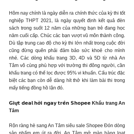
Hôm nay chính là ngày diễn ra chính thức của kỳ thi tốt
nghiệp THPT 2021, là ngày quyết định kết quả đèn
sách trong suốt 12 năm của những bạn trẻ đang học
năm cuối cấp. Chúc các bạn vượt vũ môn thành công.
Dù tập trung cao độ cho kỳ thi lớn nhất trong cuộc đời
cũng đừng quên phải đảm bảo sức khoẻ cho mình
nhé. Các dòng khẩu trang 3D, 4D và 5D từ nhà An
Tâm vô cùng phù hợp với trường thi đông người, cần
khẩu trang có thể lọc được 95% vi khuẩn. Cấu trúc đặc
biệt các bạn còn dễ dàng hít thở khi làm bài thi trong
mấy tiếng đồng hồ lận đó.
𝗚𝗶𝘂̛̣𝘁 𝗱𝗲𝗮𝗹 𝗵𝗼̛̀𝗶 𝗻𝗴𝗮𝘆 𝘁𝗿𝗲̂𝗻 𝗦𝗵𝗼𝗽𝗲𝗲
Khẩu trang An
Tâm
Rộn ràng hè sang An Tâm siêu sale Shopee Đón dòng
sản phẩm em út ra đời, An Tâm mở màn hàng loạt