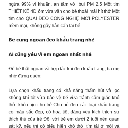
ngừa 99% vi khuẩn, an tâm với bụi PM 2.5 Một tim
THIẾT KẾ 4D ôm vừa vặn cho bé thoải mái hít thở Một
tim cho QUAI ĐEO CÔNG NGHỆ MỚI POLYESTER
mềm mại, không gây hằn cấn tai bé
𝗕𝗲́ 𝗰𝘂̛𝗻𝗴 𝗻𝗴𝗼𝗮𝗻 đ𝗲𝗼 𝗸𝗵𝗮̂̉𝘂 𝘁𝗿𝗮𝗻𝗴 𝗻𝗵𝗲́
𝗔𝗶 𝗰𝘂̃𝗻𝗴 𝘆𝗲̂𝘂 𝘃𝗶̀ 𝗲𝗺 𝗻𝗴𝗼𝗮𝗻 𝗻𝗵𝗮̂́𝘁 𝗻𝗵𝗮̀
Để bé thật ngoan và hợp tác khi đeo khẩu trang, ba mẹ
nhớ đừng quên:
Lựa chọn khẩu trang có khả năng thấm hút và lọc
không khí tốt vừa bảo vệ bé vừa tránh cảm giác khó
thở, khó chịu cho trẻ Cho bé đeo các loại khẩu trang
có màu sắc đẹp, có họa tiết đáng yêu kích thích sự
thích thú của trẻ Đối với trẻ em dưới 2 tuổi nên quan
sát kỹ, nếu trẻ có biểu hiện khó thở, tím tái ở môi và