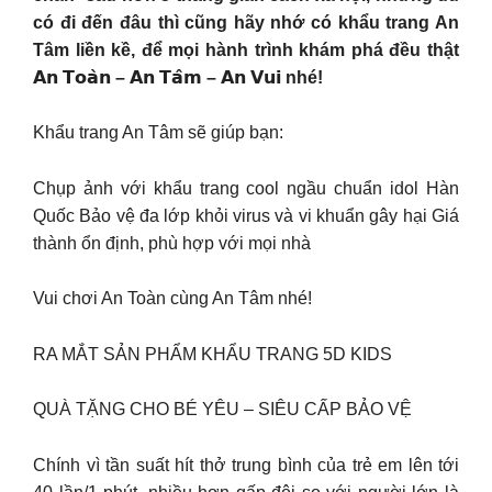
có đi đến đâu thì cũng hãy nhớ có khẩu trang An
Tâm liền kề, để mọi hành trình khám phá đều thật
𝗔𝗻 𝗧𝗼𝗮̀𝗻 – 𝗔𝗻 𝗧𝗮̂𝗺 – 𝗔𝗻 𝗩𝘂𝗶 nhé!
Khẩu trang An Tâm sẽ giúp bạn:
Chụp ảnh với khẩu trang cool ngầu chuẩn idol Hàn
Quốc Bảo vệ đa lớp khỏi virus và vi khuẩn gây hại Giá
thành ổn định, phù hợp với mọi nhà
Vui chơi An Toàn cùng An Tâm nhé!
RA MẮT SẢN PHẨM KHẨU TRANG 5D KIDS
QUÀ TẶNG CHO BÉ YÊU – SIÊU CẤP BẢO VỆ
Chính vì tần suất hít thở trung bình của trẻ em lên tới