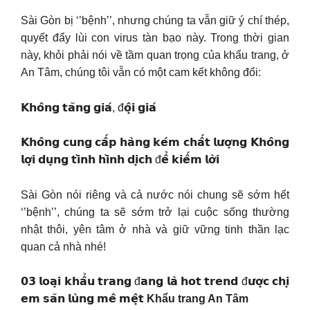
Sài Gòn bị ‘’bệnh’’, nhưng chúng ta vẫn giữ ý chí thép,
quyết đẩy lùi con virus tàn bạo này. Trong thời gian
này, khỏi phải nói về tầm quan trọng của khẩu trang, ở
An Tâm, chúng tôi vẫn có một cam kết không đổi:
𝗞𝗵𝗼̂𝗻𝗴 𝘁𝗮̆𝗻𝗴 𝗴𝗶𝗮́, đ𝗼̣̂𝗶 𝗴𝗶𝗮́
𝗞𝗵𝗼̂𝗻𝗴 𝗰𝘂𝗻𝗴 𝗰𝗮̂́𝗽 𝗵𝗮̀𝗻𝗴 𝗸𝗲́𝗺 𝗰𝗵𝗮̂́𝘁 𝗹𝘂̛𝗼̛̣𝗻𝗴 𝗞𝗵𝗼̂𝗻𝗴
𝗹𝗼̛̣𝗶 𝗱𝘂̣𝗻𝗴 𝘁𝗶̀𝗻𝗵 𝗵𝗶̀𝗻𝗵 𝗱𝗶̣𝗰𝗵 đ𝗲̂̉ 𝗸𝗶𝗲̂́𝗺 𝗹𝗼̛̀𝗶
Sài Gòn nói riêng và cả nước nói chung sẽ sớm hết
‘’bệnh’’, chúng ta sẽ sớm trở lại cuộc sống thường
nhật thôi, yên tâm ở nhà và giữ vững tinh thần lạc
quan cả nhà nhé!
𝟬𝟯 𝗹𝗼𝗮̣𝗶 𝗸𝗵𝗮̂̉𝘂 𝘁𝗿𝗮𝗻𝗴 đ𝗮𝗻𝗴 𝗹𝗮̀ 𝗵𝗼𝘁 𝘁𝗿𝗲𝗻𝗱 đ𝘂̛𝗼̛̣𝗰 𝗰𝗵𝗶̣
𝗲𝗺 𝘀𝗮̆𝗻 𝗹𝘂̀𝗻𝗴 𝗺𝗲̂ 𝗺𝗲̣̂𝘁
Khẩu trang An Tâm