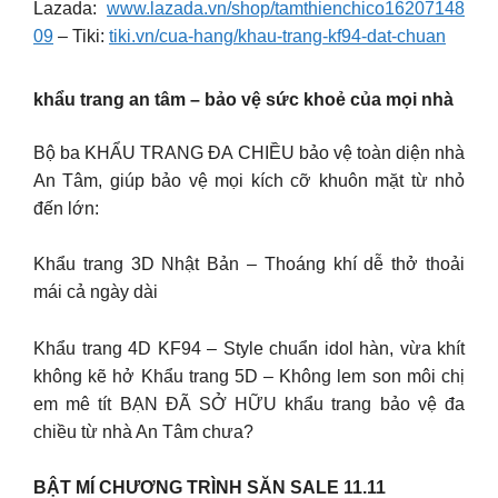
Lazada:
www.lazada.vn/shop/tamthienchico16207148
09
– Tiki:
tiki.vn/cua-hang/khau-trang-kf94-dat-chuan
khẩu trang an tâm – bảo vệ sức khoẻ của mọi nhà
Bộ ba KHẨU TRANG ĐA CHIỀU bảo vệ toàn diện nhà
An Tâm, giúp bảo vệ mọi kích cỡ khuôn mặt từ nhỏ
đến lớn:
Khẩu trang 3D Nhật Bản – Thoáng khí dễ thở thoải
mái cả ngày dài
Khẩu trang 4D KF94 – Style chuẩn idol hàn, vừa khít
không kẽ hở Khẩu trang 5D – Không lem son môi chị
em mê tít BẠN ĐÃ SỞ HỮU khẩu trang bảo vệ đa
chiều từ nhà An Tâm chưa?
BẬT MÍ CHƯƠNG TRÌNH SĂN SALE 11.11