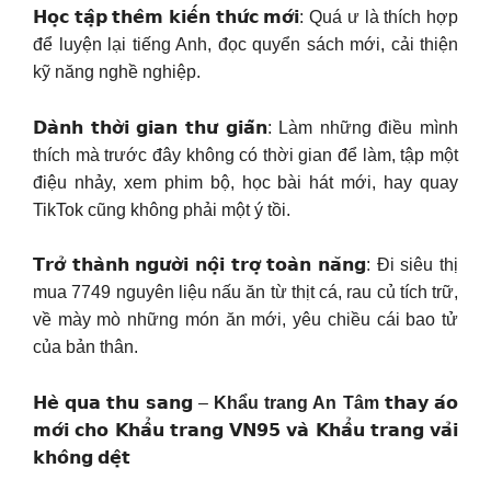
𝗛𝗼̣𝗰 𝘁𝗮̣̂𝗽 𝘁𝗵𝗲̂𝗺 𝗸𝗶𝗲̂́𝗻 𝘁𝗵𝘂̛́𝗰 𝗺𝗼̛́𝗶: Quá ư là thích hợp
để luyện lại tiếng Anh, đọc quyển sách mới, cải thiện
kỹ năng nghề nghiệp.
𝗗𝗮̀𝗻𝗵 𝘁𝗵𝗼̛̀𝗶 𝗴𝗶𝗮𝗻 𝘁𝗵𝘂̛ 𝗴𝗶𝗮̃𝗻: Làm những điều mình
thích mà trước đây không có thời gian để làm, tập một
điệu nhảy, xem phim bộ, học bài hát mới, hay quay
TikTok cũng không phải một ý tồi.
𝗧𝗿𝗼̛̉ 𝘁𝗵𝗮̀𝗻𝗵 𝗻𝗴𝘂̛𝗼̛̀𝗶 𝗻𝗼̣̂𝗶 𝘁𝗿𝗼̛̣ 𝘁𝗼𝗮̀𝗻 𝗻𝗮̆𝗻𝗴: Đi siêu thị
mua 7749 nguyên liệu nấu ăn từ thịt cá, rau củ tích trữ,
về mày mò những món ăn mới, yêu chiều cái bao tử
của bản thân.
𝗛𝗲̀ 𝗾𝘂𝗮 𝘁𝗵𝘂 𝘀𝗮𝗻𝗴 –
Khẩu trang An Tâm
𝘁𝗵𝗮𝘆 𝗮́𝗼
𝗺𝗼̛́𝗶 𝗰𝗵𝗼 𝗞𝗵𝗮̂̉𝘂 𝘁𝗿𝗮𝗻𝗴 𝗩𝗡𝟵𝟱 𝘃𝗮̀ 𝗞𝗵𝗮̂̉𝘂 𝘁𝗿𝗮𝗻𝗴 𝘃𝗮̉𝗶
𝗸𝗵𝗼̂𝗻𝗴 𝗱𝗲̣̂𝘁