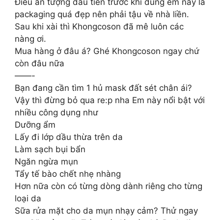
Điều ấn tượng đầu tiên trước khi dùng em này là
packaging quá đẹp nên phải tậu về nhà liền.
Sau khi xài thì Khongcoson đã mê luôn các
nàng ơi.
Mua hàng ở đâu á? Ghé Khongcoson ngay chứ
còn đâu nữa
——-
Bạn đang cần tìm 1 hủ mask đất sét chân ái?
Vậy thì đừng bỏ qua re:p nha Em này nổi bật với
nhiều công dụng như
Dưỡng ẩm
Lấy đi lớp dầu thừa trên da
Làm sạch bụi bẩn
Ngăn ngừa mụn
Tẩy tế bào chết nhẹ nhàng
Hơn nữa còn có từng dòng dành riêng cho từng
loại da
Sữa rửa mặt cho da mụn nhạy cảm? Thử ngay