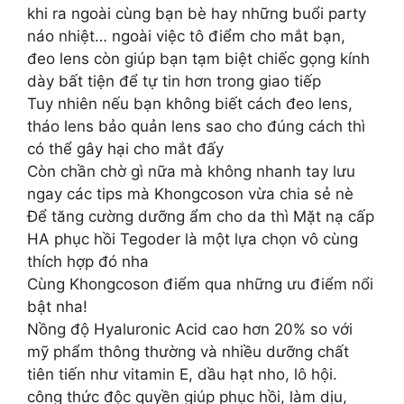
khi ra ngoài cùng bạn bè hay những buổi party
náo nhiệt… ngoài việc tô điểm cho mắt bạn,
đeo lens còn giúp bạn tạm biệt chiếc gọng kính
dày bất tiện để tự tin hơn trong giao tiếp
Tuy nhiên nếu bạn không biết cách đeo lens,
tháo lens bảo quản lens sao cho đúng cách thì
có thể gây hại cho mắt đấy
Còn chần chờ gì nữa mà không nhanh tay lưu
ngay các tips mà Khongcoson vừa chia sẻ nè
Để tăng cường dưỡng ẩm cho da thì Mặt nạ cấp
HA phục hồi Tegoder là một lựa chọn vô cùng
thích hợp đó nha
Cùng Khongcoson điểm qua những ưu điểm nổi
bật nha!
Nồng độ Hyaluronic Acid cao hơn 20% so với
mỹ phẩm thông thường và nhiều dưỡng chất
tiên tiến như vitamin E, dầu hạt nho, lô hội.
công thức độc quyền giúp phục hồi, làm dịu,