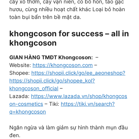
cây xô thơm, cây vạn niên, cỏ bồ hòn, tảo gạc
hươu, cùng nhiều hoạt chất khác Loại bỏ hoàn
toàn bụi bẩn trên bề mặt da.
khongcoson for success – all in
khongcoson
GIAN HÀNG TMĐT Khongcoson:
–
Website:
https://khongcoson.com
–
Shopee:
https://shopii.click/go/ee_aeoneshop?
https://shopii.click/go/shopee_kol?
khongcoson_official
–
Lazada:
https://www.lazada.vn/shop/khongcos
on-cosmetics
– Tiki:
https://tiki.vn/search?
q=khongcoson
Ngăn ngừa và làm giảm sự hình thành mụn đầu
đen.