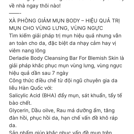
về nhà ngay thôi nào!
——-
XÀ PHÒNG GIẢM MỤN BODY – HIỆU QUẢ TRỊ
MỤN CHO VÙNG LƯNG, VÙNG NGỰC
Tìm kiếm giải pháp trị mụn hiệu quả nhưng vẫn
an toàn cho da, đặc biệt da nhạy cảm hay vị
viêm nang lông
Derladie Body Cleansing Bar For Blemish Skin là
giải pháp khắc phục mụn vùng lưng, vùng ngực
hiệu quả dần sau 7 ngày
Công thức điều chế từ đội ngũ chuyên gia da
liễu Hàn Quốc với:
Salicylic Acid (BHA) đẩy mụn, sát khuẩn, tẩy tế
bào chết.
Glycerin, Dầu oilve, Rau má dưỡng ẩm, tăng
đàn hồi, phục hồi da, hạn chế vấn đề khô ráp
da.
Sản phẩm giúp khắc phục vấn đề mụn trên