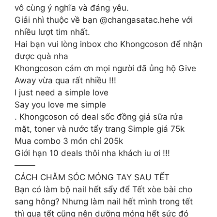
vô cùng ý nghĩa và đáng yêu.
Giải nhì thuộc về bạn @changasatac.hehe với
nhiều lượt tim nhất.
Hai bạn vui lòng inbox cho Khongcoson để nhận
được quà nha
Khongcoson cám ơn mọi người đã ủng hộ Give
Away vừa qua rất nhiều !!!
I just need a simple love
Say you love me simple
. Khongcoson có deal sốc đồng giá sữa rửa
mặt, toner và nước tẩy trang Simple giá 75k
Mua combo 3 món chỉ 205k
Giới hạn 10 deals thôi nha khách iu ơi !!!
——–
CÁCH CHĂM SÓC MÓNG TAY SAU TẾT
Bạn có làm bộ nail hết sẩy để Tết xòe bài cho
sang hông? Nhưng làm nail hết mình trong tết
thì qua tết cũng nên dưỡng móng hết sức đó