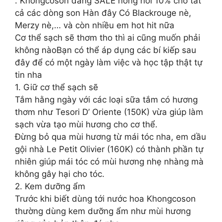
. Khongcoson đang SALE nóng hổi 10% cho tất
cả các dòng son Hàn đây Có Blackrouge nè,
Merzy nè,… và còn nhiều em hot hit nữa
Cơ thể sạch sẽ thơm tho thì ai cũng muốn phải
không nàoBạn có thể áp dụng các bí kiếp sau
đây để có một ngày làm việc và học tập thật tự
tin nha
1. Giữ cơ thể sạch sẽ
Tắm hằng ngày với các loại sữa tắm có hương
thơm như Tesori D’ Oriente (150K) vừa giúp làm
sạch vừa tạo mùi hương cho cơ thể.
Đừng bỏ qua mùi hương từ mái tóc nha, em dầu
gội nhà Le Petit Olivier (160K) có thành phần tự
nhiên giúp mái tóc có mùi hương nhẹ nhàng mà
không gây hại cho tóc.
2. Kem dưỡng ẩm
Trước khi biết dùng tới nước hoa Khongcoson
thường dùng kem dưỡng ẩm như mùi hương