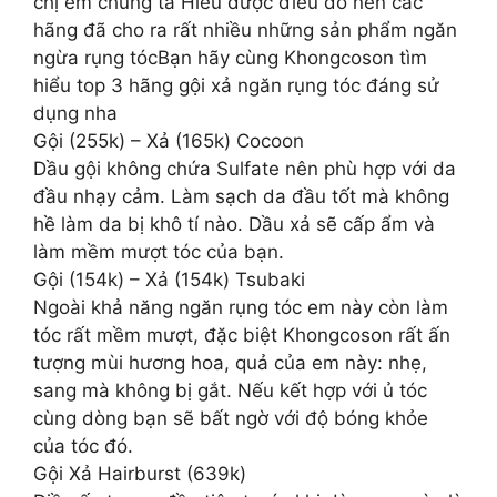
chị em chúng ta Hiểu được điều đó nên các
hãng đã cho ra rất nhiều những sản phẩm ngăn
ngừa rụng tócBạn hãy cùng Khongcoson tìm
hiểu top 3 hãng gội xả ngăn rụng tóc đáng sử
dụng nha
Gội (255k) – Xả (165k) Cocoon
Dầu gội không chứa Sulfate nên phù hợp với da
đầu nhạy cảm. Làm sạch da đầu tốt mà không
hề làm da bị khô tí nào. Dầu xả sẽ cấp ẩm và
làm mềm mượt tóc của bạn.
Gội (154k) – Xả (154k) Tsubaki
Ngoài khả năng ngăn rụng tóc em này còn làm
tóc rất mềm mượt, đặc biệt Khongcoson rất ấn
tượng mùi hương hoa, quả của em này: nhẹ,
sang mà không bị gắt. Nếu kết hợp với ủ tóc
cùng dòng bạn sẽ bất ngờ với độ bóng khỏe
của tóc đó.
Gội Xả Hairburst (639k)