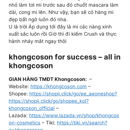
nhỏ làm tơi mi trước sau đó chuốt mascara làm
dài, cong mi lên. Như vậy, bạn sẽ có hàng mi
đẹp bất ngờ luôn đó nha.
U là trời Áp dụng tới đây là mi các nàng xinh
xuất sắc luôn rồi Giờ thì đi kiếm Crush và thực
hành nháy mắt ngay thôi
khongcoson for success – all in
khongcoson
GIAN HÀNG TMĐT Khongcoson:
–
Website:
https://khongcoson.com
–
Shopee:
https://shopii.click/go/ee_aeoneshop?
https://shopii.click/go/shopee_kol?
khongcoson_official
–
Lazada:
https://www.lazada.vn/shop/khongcos
on-cosmetics
– Tiki:
https://tiki.vn/search?
q=khongcoson