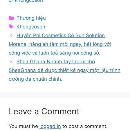
Categories
Thương hiệu
Tags
Khongcoson
Huyền Phi Cosmetics Có Sun Solution
Morena, nàng an tâm mỗi ngày, hết lòng với
công việc và luôn toả sáng nơi công sở.
Shea Ghana Nhanh tay inbox cho
SheaGhana để được thiết kế ngay một liệu trình
dưỡng da chuẩn chỉnh.
Leave a Comment
You must be
logged in
to post a comment.