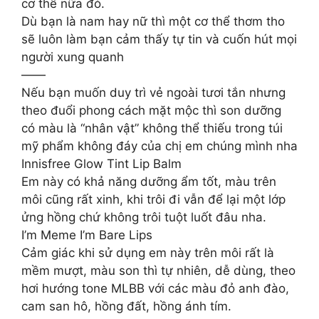
cơ thể nữa đó.
Dù bạn là nam hay nữ thì một cơ thể thơm tho
sẽ luôn làm bạn cảm thấy tự tin và cuốn hút mọi
người xung quanh
——
Nếu bạn muốn duy trì vẻ ngoài tươi tắn nhưng
theo đuổi phong cách mặt mộc thì son dưỡng
có màu là “nhân vật” không thể thiếu trong túi
mỹ phẩm không đáy của chị em chúng mình nha
Innisfree Glow Tint Lip Balm
Em này có khả năng dưỡng ẩm tốt, màu trên
môi cũng rất xinh, khi trôi đi vẫn để lại một lớp
ửng hồng chứ không trôi tuột luốt đâu nha.
I’m Meme I’m Bare Lips
Cảm giác khi sử dụng em này trên môi rất là
mềm mượt, màu son thì tự nhiên, dễ dùng, theo
hơi hướng tone MLBB với các màu đỏ anh đào,
cam san hô, hồng đất, hồng ánh tím.