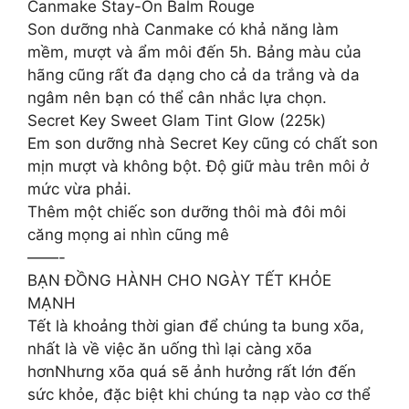
Canmake Stay-On Balm Rouge
Son dưỡng nhà Canmake có khả năng làm
mềm, mượt và ẩm môi đến 5h. Bảng màu của
hãng cũng rất đa dạng cho cả da trắng và da
ngâm nên bạn có thể cân nhắc lựa chọn.
Secret Key Sweet Glam Tint Glow (225k)
Em son dưỡng nhà Secret Key cũng có chất son
mịn mượt và không bột. Độ giữ màu trên môi ở
mức vừa phải.
Thêm một chiếc son dưỡng thôi mà đôi môi
căng mọng ai nhìn cũng mê
——-
BẠN ĐỒNG HÀNH CHO NGÀY TẾT KHỎE
MẠNH
Tết là khoảng thời gian để chúng ta bung xõa,
nhất là về việc ăn uống thì lại càng xõa
hơnNhưng xõa quá sẽ ảnh hưởng rất lớn đến
sức khỏe, đặc biệt khi chúng ta nạp vào cơ thể