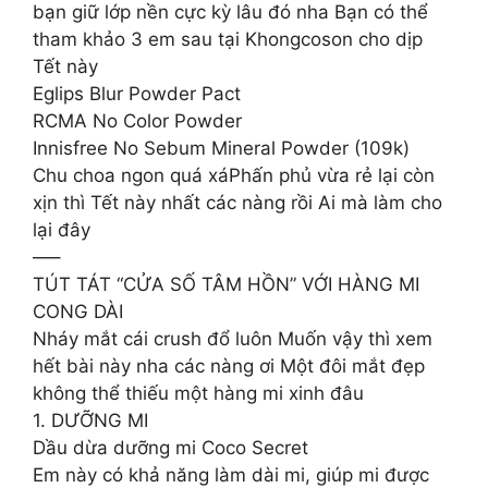
bạn giữ lớp nền cực kỳ lâu đó nha Bạn có thể
tham khảo 3 em sau tại Khongcoson cho dịp
Tết này
Eglips Blur Powder Pact
RCMA No Color Powder
Innisfree No Sebum Mineral Powder (109k)
Chu choa ngon quá xáPhấn phủ vừa rẻ lại còn
xịn thì Tết này nhất các nàng rồi Ai mà làm cho
lại đây
—–
TÚT TÁT “CỬA SỐ TÂM HỒN” VỚI HÀNG MI
CONG DÀI
Nháy mắt cái crush đổ luôn Muốn vậy thì xem
hết bài này nha các nàng ơi Một đôi mắt đẹp
không thể thiếu một hàng mi xinh đâu
1. DƯỠNG MI
Dầu dừa dưỡng mi Coco Secret
Em này có khả năng làm dài mi, giúp mi được