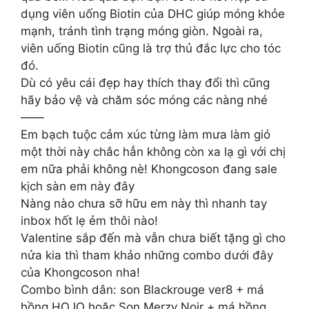
dụng viên uống Biotin của DHC giúp móng khỏe
mạnh, tránh tình trạng móng giòn. Ngoài ra,
viên uống Biotin cũng là trợ thủ đắc lực cho tóc
đó.
Dù có yêu cái đẹp hay thích thay đổi thì cũng
hãy bảo vệ và chăm sóc móng các nàng nhé
——
Em bạch tuộc cảm xúc từng làm mưa làm gió
một thời này chắc hẳn không còn xa lạ gì với chị
em nữa phải không nè! Khongcoson đang sale
kịch sàn em này đây
Nàng nào chưa sỡ hữu em này thì nhanh tay
inbox hốt lẹ ẻm thôi nào!
Valentine sắp đến mà vẫn chưa biết tặng gì cho
nửa kia thì tham khảo những combo dưới đây
của Khongcoson nha!
Combo bình dân: son Blackrouge ver8 + má
hồng HOJO hoặc Son Merzy Noir + má hồng