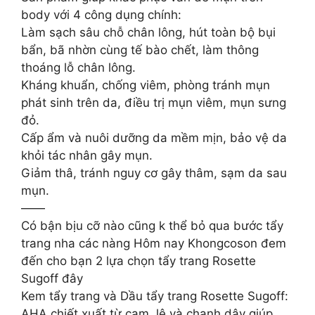
body với 4 công dụng chính:
Làm sạch sâu chỗ chân lông, hút toàn bộ bụi
bẩn, bã nhờn cùng tế bào chết, làm thông
thoáng lỗ chân lông.
Kháng khuẩn, chống viêm, phòng tránh mụn
phát sinh trên da, điều trị mụn viêm, mụn sưng
đỏ.
Cấp ẩm và nuôi dưỡng da mềm mịn, bảo vệ da
khỏi tác nhân gây mụn.
Giảm thâ, tránh nguy cơ gây thâm, sạm da sau
mụn.
——
Có bận bịu cỡ nào cũng k thể bỏ qua bước tẩy
trang nha các nàng Hôm nay Khongcoson đem
đến cho bạn 2 lựa chọn tẩy trang Rosette
Sugoff đây
Kem tẩy trang và Dầu tẩy trang Rosette Sugoff:
AHA chiết xuất từ cam, lê và chanh dây giúp