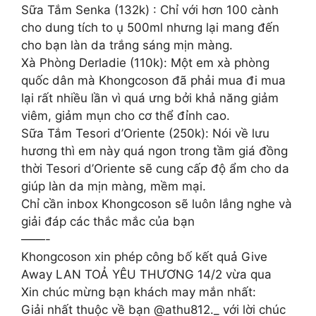
Sữa Tắm Senka (132k) : Chỉ với hơn 100 cành
cho dung tích to ụ 500ml nhưng lại mang đến
cho bạn làn da trắng sáng mịn màng.
Xà Phòng Derladie (110k): Một em xà phòng
quốc dân mà Khongcoson đã phải mua đi mua
lại rất nhiều lần vì quá ưng bởi khả năng giảm
viêm, giảm mụn cho cơ thể đỉnh cao.
Sữa Tắm Tesori d’Oriente (250k): Nói về lưu
hương thì em này quá ngon trong tầm giá đồng
thời Tesori d’Oriente sẽ cung cấp độ ẩm cho da
giúp làn da mịn màng, mềm mại.
Chỉ cần inbox Khongcoson sẽ luôn lắng nghe và
giải đáp các thắc mắc của bạn
——-
Khongcoson xin phép công bố kết quả Give
Away LAN TOẢ YÊU THƯƠNG 14/2 vừa qua
Xin chúc mừng bạn khách may mắn nhất:
Giải nhất thuộc về bạn @athu812._ với lời chúc