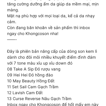
tăng cường dưỡng ẩm da giúp da mềm mại, mịn
màng.
Mặt nạ phù hợp với mọi loại da, kể cả da nhạy
cảm.
Còn đang băn khoăn về sản phẩm thì inbox
ngay cho Khongcoson nha!
——-
Đây là phiên bản nâng cấp của dòng son kem lì
dành cho đôi môi nhiều khuyết điểm đình đám
với 7 tone màu xỉu up xỉu down đó
08 Take A Sip Đỏ rượu vang
09 Hei Hei Đỏ hồng đào
10 May Beauty Hồng Đất
11 Set Sail Cam Gạch Trầm
12 Lavish Cam Đất
13 Curse Reverse Nâu Gạch Trầm
Inbox ngay cho Khongcoson để hốt mấy em này