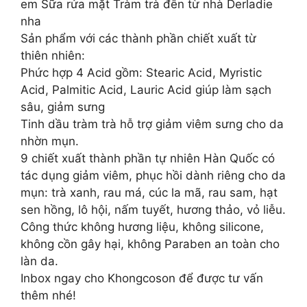
em Sữa rửa mặt Tràm trà đên từ nhà Derladie
nha
Sản phẩm với các thành phần chiết xuất từ
thiên nhiên:
Phức hợp 4 Acid gồm: Stearic Acid, Myristic
Acid, Palmitic Acid, Lauric Acid giúp làm sạch
sâu, giảm sưng
Tinh dầu tràm trà hỗ trợ giảm viêm sưng cho da
nhờn mụn.
9 chiết xuất thành phần tự nhiên Hàn Quốc có
tác dụng giảm viêm, phục hồi dành riêng cho da
mụn: trà xanh, rau má, cúc la mã, rau sam, hạt
sen hồng, lô hội, nấm tuyết, hương thảo, vỏ liễu.
Công thức không hương liệu, không silicone,
không cồn gây hại, không Paraben an toàn cho
làn da.
Inbox ngay cho Khongcoson để được tư vấn
thêm nhé!